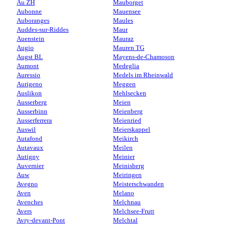
Au ZH
Mauborget
Aubonne
Mauensee
Auboranges
Maules
Auddes-sur-Riddes
Maur
Auenstein
Mauraz
Augio
Mauren TG
Augst BL
Mayens-de-Chamoson
Aumont
Medeglia
Auressio
Medels im Rheinwald
Aurigeno
Meggen
Auslikon
Mehlsecken
Ausserberg
Meien
Ausserbinn
Meienberg
Ausserferrera
Meienried
Auswil
Meierskappel
Autafond
Meikirch
Autavaux
Meilen
Autigny
Meinier
Auvernier
Meinisberg
Auw
Meiringen
Avegno
Meisterschwanden
Aven
Melano
Avenches
Melchnau
Avers
Melchsee-Frutt
Avry-devant-Pont
Melchtal