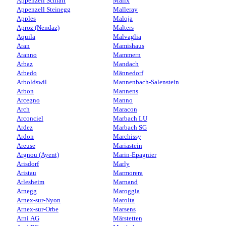
Appenzell Schlatt
Malix
Appenzell Steinegg
Malleray
Apples
Maloja
Aproz (Nendaz)
Malters
Aquila
Malvaglia
Aran
Mamishaus
Aranno
Mammern
Arbaz
Mandach
Arbedo
Männedorf
Arboldswil
Mannenbach-Salenstein
Arbon
Mannens
Arcegno
Manno
Arch
Maracon
Arconciel
Marbach LU
Ardez
Marbach SG
Ardon
Marchissy
Areuse
Mariastein
Argnou (Ayent)
Marin-Epagnier
Arisdorf
Marly
Aristau
Marmorera
Arlesheim
Marnand
Arnegg
Maroggia
Arnex-sur-Nyon
Marolta
Arnex-sur-Orbe
Marsens
Arni AG
Märstetten