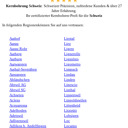
Kernbohrung Schweiz
: Schweizer Präzision, zufriedene Kunden & über 27
Jahre Erfahrung.
Ihr zertifizierter Kernbohren-Profi für die
Schweiz
In folgenden Regionenkönnen Sie auf uns vertrauen:
Aadorf
Liestal
Aarau
Liez
Aarau Rohr
Ligerz
Aarberg
Lignerolle
Aarburg
Lignières
Aarwangen
Ligornetto
Aathal-Seegräben
Limpach
Aawangen
Lindau
Abländschen
Linden
Abtwil AG
Linescio
Abtwil SG
Linthal
Achseten
Lipperswil
Aclens
Lippoldswilen
Acquarossa
Littenheid
Adelboden
Litzirüti
Adetswil
Lobsigen
Adligenswil
Loc
Adlikon b. Andelfingen
Locarno