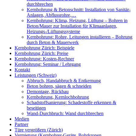
durchbrechen
Kernbohrung & Betonschnitt: Installation von Sanitär-
Anlagen, Abflussrohre,…
Kernbohrung: Klima, Heizung, Lüftung – Bohren in
Beton/Mauer zur Installation für Klimaanlagen,
Heizungs-/Lüftungssysteme
Kernbohrung: Rohre, Leitungen installieren – Bohrung
durch Beton & Mauerwerk
Kernbohrung Zürich: Beispiele
Kernbohrung Zürich: Preise
Kernbohrung: Kosten-Rechner
Kernbohrung: Seminar / Lehrgang
Kontakt
Leistungen (Schweiz)
Abbruch, Handabbruch & Entkernung
Beton bohren, sägen & schneiden
Demontage, Rückbau
Kernbohrung, Kernlochbohrung
Schadstoffsanierung: Schadestoffe erkennen &
beseitigen
Wand-Durchbruch: Wand durchbrechen
Medien
Partner
Türe vergrößern (Zürich)
Vermietung (Kernbohrer-Geräte, Bohrkronen