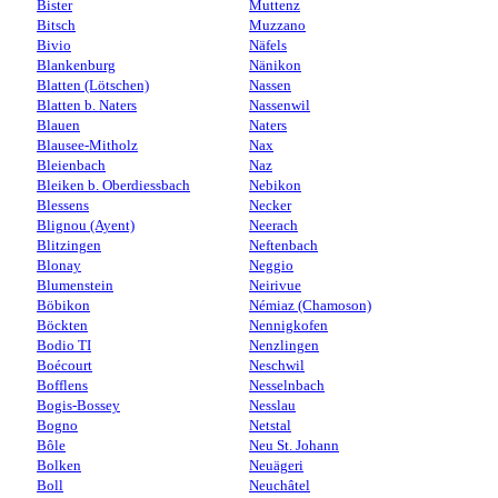
Bister
Muttenz
Bitsch
Muzzano
Bivio
Näfels
Blankenburg
Nänikon
Blatten (Lötschen)
Nassen
Blatten b. Naters
Nassenwil
Blauen
Naters
Blausee-Mitholz
Nax
Bleienbach
Naz
Bleiken b. Oberdiessbach
Nebikon
Blessens
Necker
Blignou (Ayent)
Neerach
Blitzingen
Neftenbach
Blonay
Neggio
Blumenstein
Neirivue
Böbikon
Némiaz (Chamoson)
Böckten
Nennigkofen
Bodio TI
Nenzlingen
Boécourt
Neschwil
Bofflens
Nesselnbach
Bogis-Bossey
Nesslau
Bogno
Netstal
Bôle
Neu St. Johann
Bolken
Neuägeri
Boll
Neuchâtel