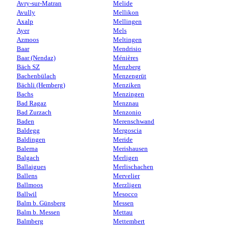
Avry-sur-Matran
Melide
Avully
Mellikon
Axalp
Mellingen
Ayer
Mels
Azmoos
Meltingen
Baar
Mendrisio
Baar (Nendaz)
Ménières
Bäch SZ
Menzberg
Bachenbülach
Menzengrüt
Bächli (Hemberg)
Menziken
Bachs
Menzingen
Bad Ragaz
Menznau
Bad Zurzach
Menzonio
Baden
Merenschwand
Baldegg
Mergoscia
Baldingen
Meride
Balerna
Merishausen
Balgach
Merligen
Ballaigues
Merlischachen
Ballens
Mervelier
Ballmoos
Merzligen
Ballwil
Mesocco
Balm b. Günsberg
Messen
Balm b. Messen
Mettau
Balmberg
Mettembert