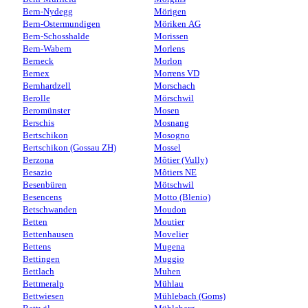
Bern-Nydegg
Mörigen
Bern-Ostermundigen
Möriken AG
Bern-Schosshalde
Morissen
Bern-Wabern
Morlens
Berneck
Morlon
Bernex
Morrens VD
Bernhardzell
Morschach
Berolle
Mörschwil
Beromünster
Mosen
Berschis
Mosnang
Bertschikon
Mosogno
Bertschikon (Gossau ZH)
Mossel
Berzona
Môtier (Vully)
Besazio
Môtiers NE
Besenbüren
Mötschwil
Besencens
Motto (Blenio)
Betschwanden
Moudon
Betten
Moutier
Bettenhausen
Movelier
Bettens
Mugena
Bettingen
Muggio
Bettlach
Muhen
Bettmeralp
Mühlau
Bettwiesen
Mühlebach (Goms)