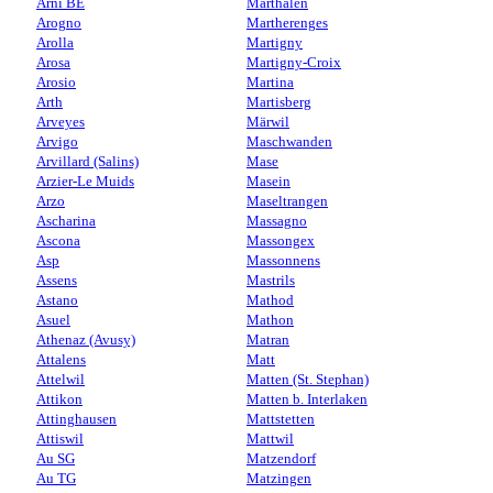
Arni BE
Marthalen
Arogno
Martherenges
Arolla
Martigny
Arosa
Martigny-Croix
Arosio
Martina
Arth
Martisberg
Arveyes
Märwil
Arvigo
Maschwanden
Arvillard (Salins)
Mase
Arzier-Le Muids
Masein
Arzo
Maseltrangen
Ascharina
Massagno
Ascona
Massongex
Asp
Massonnens
Assens
Mastrils
Astano
Mathod
Asuel
Mathon
Athenaz (Avusy)
Matran
Attalens
Matt
Attelwil
Matten (St. Stephan)
Attikon
Matten b. Interlaken
Attinghausen
Mattstetten
Attiswil
Mattwil
Au SG
Matzendorf
Au TG
Matzingen