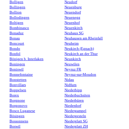
Bolligen
Neudorf
Bollingen
Neuenburg
Bollion
Neuendorf
Bollodingen
Neuenegg
Boltigen
Neuenhof
Bombinasco
Neuenkirch
Bonaduz
Neuhaus SG
Bonau
Neuhausen am Rheinfall
Boncourt
Neuheim
Bondo
Neukirch (Egnach)
Bonfol
Neukirch an der Thur
Bönigen b. Interlaken
Neunkirch
Boningen
Neuwilen
Boniswil
Neyruz FR
Bonnefontaine
Neyruz-sur-Moudon
Bonstetten
Nidau
Bonvillars
Nidfurn
Boppelsen
Niederbipp
Borex
Niederbuchsiten
Borgnone
Niederbüren
Borgonovo
Niederdorf
Bosco Luganese
Niedergampel
Bösingen
Niedergesteln
Bossonnens
Niederglatt SG
Boswil
Niederglatt ZH