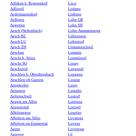
Adlikon b. Regensdorf
Loco
Adliswil
Lodano
Aedermannsdorf
Lodrino
Aefligen
Lohn GR
Aegerten
Lohn SH
Aesch (Neftenbach)
Lohn-Ammannsegg
Aesch BL
Löhningen
Aesch LU
Lohnstorf
Aesch ZH
Lömmenschwil
Aeschau
Lommis
Aeschi b. Spiez
Lommiswil
Aeschi SO
Lonay
Aeschiried
Longirod
Aeschlen b. Oberdiessbach
Lopagno
Aeschlen ob Gunten
Losone
Aetigkofen
Lossy
Aetingen
Lostallo
Aettenschwil
Lostorf
Aeugst am Albis
Lottigna
Aeugstertal
Lotzwil
Affeltrangen
Lourtier
Affoltern am Albis
Lovatens
Affoltern im Emmental
Lovens
Agarn
Loveresse
Agarone
Lü