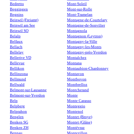
Bedretto
Mont-Soleil
Beggingen
Mont-sur-Rolle
Begnins
Mont-Tramelan
Beinwil (Freiamt)
Montagne-de-Courtelary
Beinwil am See
Montagne-de-Sonvilier
Beinwil SO
Montagnola
Belalp
Montagnon (Leytron)
Belfaux
Montagny-la-Ville
Bellach
Montagny-les-Monts
Bellelay
Montagny-près-Yverdon
Bellerive VD
Montalchez
Bellevue
Montana
Bellikon
Montaubion-Chardonney
Bellinzona
Montavon
Bellmund
Montbovon
Bellwald
Montbrelloz
Belmont-sur-Lausanne
Montcherand
Belmont-sur-Yverdon
Monte
Belp
Monte Carasso
Belpberg
Monteggio
Belprahon
Montenol
Benglen
Montet (Broye)
Benken SG
Montet (Glâne)
Benken ZH
Montévraz
Bennau
Montezillon