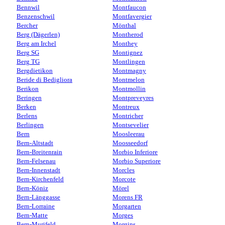
Bennwil
Montfaucon
Benzenschwil
Montfavergier
Bercher
Mönthal
Berg (Dägerlen)
Montherod
Berg am Irchel
Monthey
Berg SG
Montignez
Berg TG
Montlingen
Bergdietikon
Montmagny
Beride di Bedigliora
Montmelon
Berikon
Montmollin
Beringen
Montpreveyres
Berken
Montreux
Berlens
Montricher
Berlingen
Montsevelier
Bern
Moosleerau
Bern-Altstadt
Moosseedorf
Bern-Breitenrain
Morbio Inferiore
Bern-Felsenau
Morbio Superiore
Bern-Innenstadt
Morcles
Bern-Kirchenfeld
Morcote
Bern-Köniz
Mörel
Bern-Länggasse
Morens FR
Bern-Lorraine
Morgarten
Bern-Matte
Morges
Bern-Murifeld
Morgins