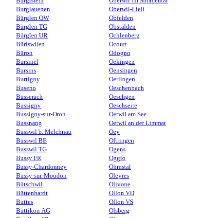
Burgistein
Oberwil im Simmental
Burglauenen
Oberwil-Lieli
Bürglen OW
Obfelden
Bürglen TG
Obstalden
Bürglen UR
Ochlenberg
Büriswilen
Ocourt
Büron
Odogno
Bursinel
Oekingen
Bursins
Oensingen
Burtigny
Oerlingen
Buseno
Oeschenbach
Büsserach
Oeschgen
Bussigny
Oeschseite
Bussigny-sur-Oron
Oetwil am See
Bussnang
Oetwil an der Limmat
Busswil b. Melchnau
Oey
Busswil BE
Oftringen
Busswil TG
Ogens
Bussy FR
Oggio
Bussy-Chardonney
Ohmstal
Bussy-sur-Moudon
Oleyres
Bütschwil
Olivone
Büttenhardt
Ollon VD
Buttes
Ollon VS
Büttikon AG
Olsberg