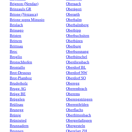
Brignon (Nendaz)
Oberaach
Brinzauls GR
Oberägeri
Brione (Verzasca)
Oberarth
Brione sopra Minusio
Oberbalm
Brislach
Oberbalmberg
Brissago
Oberbipp
Bristen
Oberbuchsiten
Brittern
Oberbüren
Brittnau
Oberburg
Broc
Oberbussnang
Broglio
Oberbütschel
Bronschhofen
Oberdiessbach
Brontallo
Oberdorf BL
Brot-Dessous
Oberdorf NW
Brot-Plamboz
Oberdorf SO
Bruderholz
Oberegg
Brugg AG
Oberembrach
Brügg BE
Oberems
Brügglen
Oberengstringen
Brülisau
Oberentfelden
Brunegg
Oberflachs
Brünig
Oberfrittenbach
Brünisried
Obergerlafingen
Brunnadern
Obergesteln
Brunnen
Oberglatt ZH