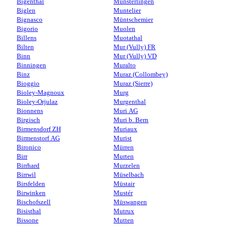
Bigenthal
Münsterlingen
Biglen
Muntelier
Bignasco
Müntschemier
Bigorio
Muolen
Billens
Muotathal
Bilten
Mur (Vully) FR
Binn
Mur (Vully) VD
Binningen
Muralto
Binz
Muraz (Collombey)
Bioggio
Muraz (Sierre)
Bioley-Magnoux
Murg
Bioley-Orjulaz
Murgenthal
Bionnens
Muri AG
Birgisch
Muri b. Bern
Birmensdorf ZH
Muriaux
Birmenstorf AG
Murist
Bironico
Mürren
Birr
Murten
Birrhard
Murzelen
Birrwil
Müselbach
Birsfelden
Müstair
Birwinken
Mustér
Bischofszell
Müswangen
Bisisthal
Mutrux
Bissone
Mutten