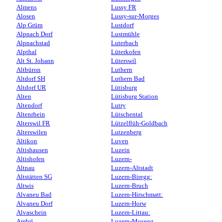
Almens
Lussy FR
Alosen
Lussy-sur-Morges
Alp Grüm
Lustdorf
Alpnach Dorf
Lustmühle
Alpnachstad
Luterbach
Alpthal
Lüterkofen
Alt St. Johann
Lüterswil
Altbüron
Luthern
Altdorf SH
Luthern Bad
Altdorf UR
Lütisburg
Alten
Lütisburg Station
Altendorf
Lutry
Altenrhein
Lütschental
Alterswil FR
Lützelflüh-Goldbach
Alterswilen
Lutzenberg
Altikon
Luven
Altishausen
Luzein
Altishofen
Luzern-
Altnau
Luzern-Altstadt
Altstätten SG
Luzern-Biregg:
Altwis
Luzern-Bruch
Alvaneu Bad
Luzern-Hirschmatt:
Alvaneu Dorf
Luzern-Horw
Alvaschein
Luzern-Littau:
Ambrì
Luzern-Musegg