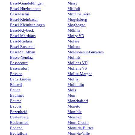
Basel-Gundeldingen
Missy
Basel-Hirzbrunnen
Mitlödi
Basel-Iselin
Mittelhäusern
Basel-Kleinbasel
Mogelsberg
Basel-Kleinhüningen
Moghegno
Basel-Klybeck
Möhlin
Basel-Matthäus
Moiry VD
Basel-Riehen
Molare
Basel-Rosental
Moleno
Basel-St. Alban
Moléson-sur-Gruyères
Basse-Nendaz
Molinis
Bassecourt
Mollens VD
Bassersdorf
Mollens VS
Bassins
Mollie-Margot
Bätterkinden
Mollis
Bättwil
Molondin
Bauen
Mols
Baulmes
Mon
Bauma
Mönchaltorf
Bavois
Moneto
Bazenheid
Monible
Beatenberg
Monnaz
Beckenried
Mont-Crosin
Bedano
Mont-de-Buttes
Bedigliora
Mont-la-Ville