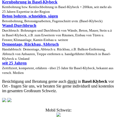
Kernbohrung in Basel-Klybeck
Kernbohrung bzw. Kernlochbohrung in Basel-Klybeck + 200km, seit mehr als
25 Jahren Expertise in der Region
Beton bohren, schneiden, sägen
Betonbohrung, Betonsägearbeiten, Fugenschnitt uvm. (Basel-Klybeck)
Wand-Durchbruch
Durchbruch: Bohrungen und Durchbruch von Wände, Beton, Mauer, Stein u.ä
in Basel-Klybeck, z.B. zum Erweitern von Räumen, Einbau von Türen u.
Fenster, Klimaanlage, Kamin-Einbau u. weitere
Demontage, Rückbau, Abbruch
Handabbruch: Demontage, Abbruch u. Rückbau, z.B. Balkon-Entfernung,
Abbruch von Anbauten, Treppe entfernen u. handgeführter Abbruch in Basel-
Klybeck u. Umland
seit 25 Jahren
Zertifiziert, kompetent, erfahren - über 25 Jahre für Basel-Klybeck, bekannt aus
versch. Medien
Besichtigung und Beratung gerne auch
direkt
in
Basel-Klybeck
vor
Ort - fragen Sie uns, wir beraten Sie gerne individuell und kostenlos
im gesamten Großraum Schweiz.
Mobil Schweiz: