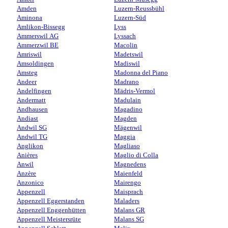
Amden
Luzern-Reussbühl
Aminona
Luzern-Süd
Amlikon-Bissegg
Lyss
Ammerswil AG
Lyssach
Ammerzwil BE
Macolin
Amriswil
Madetswil
Amsoldingen
Madiswil
Amsteg
Madonna del Piano
Andeer
Madrano
Andelfingen
Mädris-Vermol
Andermatt
Madulain
Andhausen
Magadino
Andiast
Magden
Andwil SG
Mägenwil
Andwil TG
Maggia
Anglikon
Magliaso
Anières
Maglio di Colla
Anwil
Magnedens
Anzère
Maienfeld
Anzonico
Mairengo
Appenzell
Maisprach
Appenzell Eggerstanden
Maladers
Appenzell Enggenhütten
Malans GR
Appenzell Meistersrüte
Malans SG