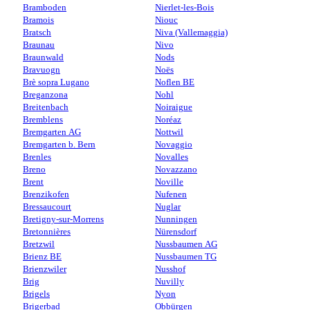
Bramboden
Nierlet-les-Bois
Bramois
Niouc
Bratsch
Niva (Vallemaggia)
Braunau
Nivo
Braunwald
Nods
Bravuogn
Noës
Brè sopra Lugano
Noflen BE
Breganzona
Nohl
Breitenbach
Noiraigue
Bremblens
Noréaz
Bremgarten AG
Nottwil
Bremgarten b. Bern
Novaggio
Brenles
Novalles
Breno
Novazzano
Brent
Noville
Brenzikofen
Nufenen
Bressaucourt
Nuglar
Bretigny-sur-Morrens
Nunningen
Bretonnières
Nürensdorf
Bretzwil
Nussbaumen AG
Brienz BE
Nussbaumen TG
Brienzwiler
Nusshof
Brig
Nuvilly
Brigels
Nyon
Brigerbad
Obbürgen