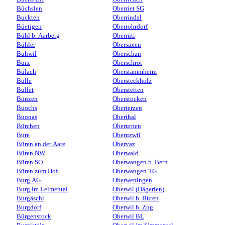
Büchslen
Oberriet SG
Buckten
Oberrindal
Büetigen
Oberrohrdorf
Bühl b. Aarberg
Oberrüti
Bühler
Obersaxen
Buhwil
Oberschan
Buix
Oberschrot
Bülach
Oberstammheim
Bulle
Obersteckholz
Bullet
Oberstetten
Bünzen
Oberstocken
Buochs
Oberterzen
Buonas
Oberthal
Bürchen
Oberurnen
Bure
Oberuzwil
Büren an der Aare
Obervaz
Büren NW
Oberwald
Büren SO
Oberwangen b. Bern
Büren zum Hof
Oberwangen TG
Burg AG
Oberweningen
Burg im Leimental
Oberwil (Dägerlen)
Burgäschi
Oberwil b. Büren
Burgdorf
Oberwil b. Zug
Bürgenstock
Oberwil BL