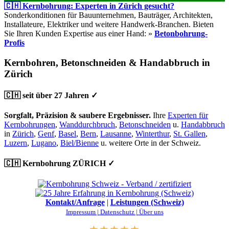
🇨🇭 Kernbohrung: Experten in Zürich gesucht?
Sonderkonditionen für Bauunternehmen, Bauträger, Architekten,
Installateure, Elektriker und weitere Handwerk-Branchen. Bieten
Sie Ihren Kunden Expertise aus einer Hand: »
Betonbohrung-
Profis
Kernbohren, Betonschneiden & Handabbruch in
Zürich
🇨🇭 seit über 27 Jahren ✓
Sorgfalt, Präzision & saubere Ergebnisser.
Ihre
Experten für
Kernbohrungen
,
Wanddurchbruch
,
Betonschneiden
u.
Handabbruch
in
Zürich
,
Genf
,
Basel
,
Bern
,
Lausanne
,
Winterthur
,
St. Gallen
,
Luzern
,
Lugano
,
Biel/Bienne
u. weitere Orte in der Schweiz.
🇨🇭 Kernbohrung ZÜRICH ✓
Kontakt/Anfrage
|
Leistungen (Schweiz)
Impressum |
Datenschutz |
Über uns