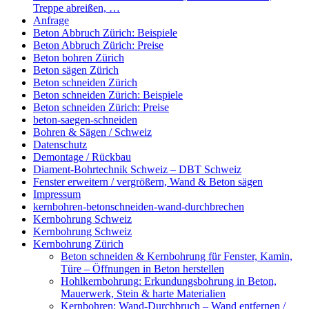
Treppe abreißen, …
Anfrage
Beton Abbruch Zürich: Beispiele
Beton Abbruch Zürich: Preise
Beton bohren Zürich
Beton sägen Zürich
Beton schneiden Zürich
Beton schneiden Zürich: Beispiele
Beton schneiden Zürich: Preise
beton-saegen-schneiden
Bohren & Sägen / Schweiz
Datenschutz
Demontage / Rückbau
Diament-Bohrtechnik Schweiz – DBT Schweiz
Fenster erweitern / vergrößern, Wand & Beton sägen
Impressum
kernbohren-betonschneiden-wand-durchbrechen
Kernbohrung Schweiz
Kernbohrung Schweiz
Kernbohrung Zürich
Beton schneiden & Kernbohrung für Fenster, Kamin,
Türe – Öffnungen in Beton herstellen
Hohlkernbohrung: Erkundungsbohrung in Beton,
Mauerwerk, Stein & harte Materialien
Kernbohren: Wand-Durchbruch – Wand entfernen /