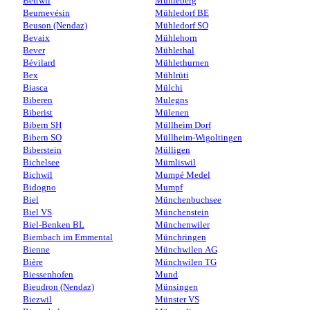
Bettwil
Mühleberg
Beurnevésin
Mühledorf BE
Beuson (Nendaz)
Mühledorf SO
Bevaix
Mühlehorn
Bever
Mühlethal
Bévilard
Mühlethurnen
Bex
Mühlrüti
Biasca
Mülchi
Biberen
Mulegns
Biberist
Mülenen
Bibern SH
Müllheim Dorf
Bibern SO
Müllheim-Wigoltingen
Biberstein
Mülligen
Bichelsee
Mümliswil
Bichwil
Mumpé Medel
Bidogno
Mumpf
Biel
Münchenbuchsee
Biel VS
Münchenstein
Biel-Benken BL
Münchenwiler
Biembach im Emmental
Münchringen
Bienne
Münchwilen AG
Bière
Münchwilen TG
Biessenhofen
Mund
Bieudron (Nendaz)
Münsingen
Biezwil
Münster VS