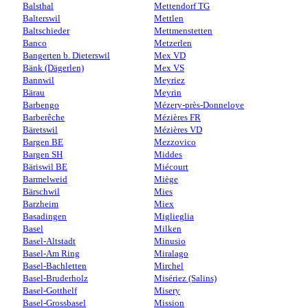
Balsthal
Mettendorf TG
Balterswil
Mettlen
Baltschieder
Mettmenstetten
Banco
Metzerlen
Bangerten b. Dieterswil
Mex VD
Bänk (Dägerlen)
Mex VS
Bannwil
Meyriez
Bärau
Meyrin
Barbengo
Mézery-près-Donneloye
Barberêche
Mézières FR
Bäretswil
Mézières VD
Bargen BE
Mezzovico
Bargen SH
Middes
Bäriswil BE
Miécourt
Barmelweid
Miège
Bärschwil
Mies
Barzheim
Miex
Basadingen
Miglieglia
Basel
Milken
Basel-Altstadt
Minusio
Basel-Am Ring
Miralago
Basel-Bachletten
Mirchel
Basel-Bruderholz
Misériez (Salins)
Basel-Gotthelf
Misery
Basel-Grossbasel
Mission