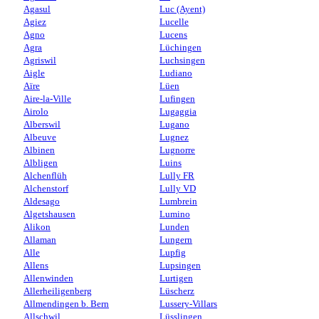
Agasul
Luc (Ayent)
Agiez
Lucelle
Agno
Lucens
Agra
Lüchingen
Agriswil
Luchsingen
Aigle
Ludiano
Aïre
Lüen
Aire-la-Ville
Lufingen
Airolo
Lugaggia
Alberswil
Lugano
Albeuve
Lugnez
Albinen
Lugnorre
Albligen
Luins
Alchenflüh
Lully FR
Alchenstorf
Lully VD
Aldesago
Lumbrein
Algetshausen
Lumino
Alikon
Lunden
Allaman
Lungern
Alle
Lupfig
Allens
Lupsingen
Allenwinden
Lurtigen
Allerheiligenberg
Lüscherz
Allmendingen b. Bern
Lussery-Villars
Allschwil
Lüsslingen