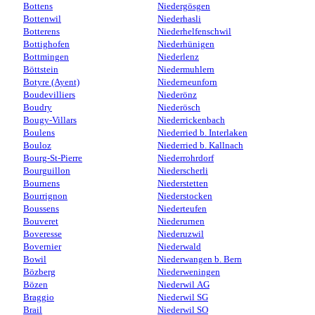
Bottens
Niedergösgen
Bottenwil
Niederhasli
Botterens
Niederhelfenschwil
Bottighofen
Niederhünigen
Bottmingen
Niederlenz
Böttstein
Niedermuhlern
Botyre (Ayent)
Niederneunforn
Boudevilliers
Niederönz
Boudry
Niederösch
Bougy-Villars
Niederrickenbach
Boulens
Niederried b. Interlaken
Bouloz
Niederried b. Kallnach
Bourg-St-Pierre
Niederrohrdorf
Bourguillon
Niederscherli
Bournens
Niederstetten
Bourrignon
Niederstocken
Boussens
Niederteufen
Bouveret
Niederurnen
Boveresse
Niederuzwil
Bovernier
Niederwald
Bowil
Niederwangen b. Bern
Bözberg
Niederweningen
Bözen
Niederwil AG
Braggio
Niederwil SG
Brail
Niederwil SO