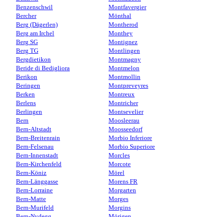
Benzenschwil
Montfavergier
Bercher
Mönthal
Berg (Dägerlen)
Montherod
Berg am Irchel
Monthey
Berg SG
Montignez
Berg TG
Montlingen
Bergdietikon
Montmagny
Beride di Bedigliora
Montmelon
Berikon
Montmollin
Beringen
Montpreveyres
Berken
Montreux
Berlens
Montricher
Berlingen
Montsevelier
Bern
Moosleerau
Bern-Altstadt
Moosseedorf
Bern-Breitenrain
Morbio Inferiore
Bern-Felsenau
Morbio Superiore
Bern-Innenstadt
Morcles
Bern-Kirchenfeld
Morcote
Bern-Köniz
Mörel
Bern-Länggasse
Morens FR
Bern-Lorraine
Morgarten
Bern-Matte
Morges
Bern-Murifeld
Morgins
Bern-Nydegg
Mörigen