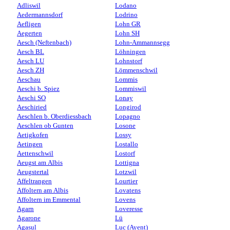
Adliswil
Lodano
Aedermannsdorf
Lodrino
Aefligen
Lohn GR
Aegerten
Lohn SH
Aesch (Neftenbach)
Lohn-Ammannsegg
Aesch BL
Löhningen
Aesch LU
Lohnstorf
Aesch ZH
Lömmenschwil
Aeschau
Lommis
Aeschi b. Spiez
Lommiswil
Aeschi SO
Lonay
Aeschiried
Longirod
Aeschlen b. Oberdiessbach
Lopagno
Aeschlen ob Gunten
Losone
Aetigkofen
Lossy
Aetingen
Lostallo
Aettenschwil
Lostorf
Aeugst am Albis
Lottigna
Aeugstertal
Lotzwil
Affeltrangen
Lourtier
Affoltern am Albis
Lovatens
Affoltern im Emmental
Lovens
Agarn
Loveresse
Agarone
Lü
Agasul
Luc (Ayent)