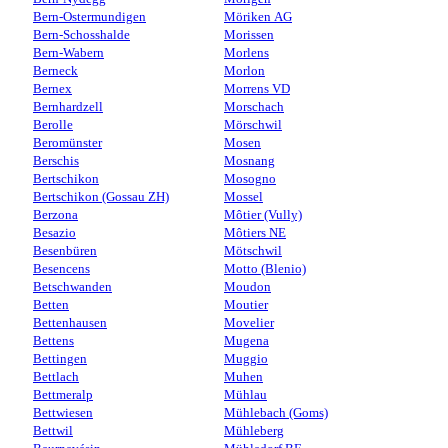
Bern-Ostermundigen
Möriken AG
Bern-Schosshalde
Morissen
Bern-Wabern
Morlens
Berneck
Morlon
Bernex
Morrens VD
Bernhardzell
Morschach
Berolle
Mörschwil
Beromünster
Mosen
Berschis
Mosnang
Bertschikon
Mosogno
Bertschikon (Gossau ZH)
Mossel
Berzona
Môtier (Vully)
Besazio
Môtiers NE
Besenbüren
Mötschwil
Besencens
Motto (Blenio)
Betschwanden
Moudon
Betten
Moutier
Bettenhausen
Movelier
Bettens
Mugena
Bettingen
Muggio
Bettlach
Muhen
Bettmeralp
Mühlau
Bettwiesen
Mühlebach (Goms)
Bettwil
Mühleberg