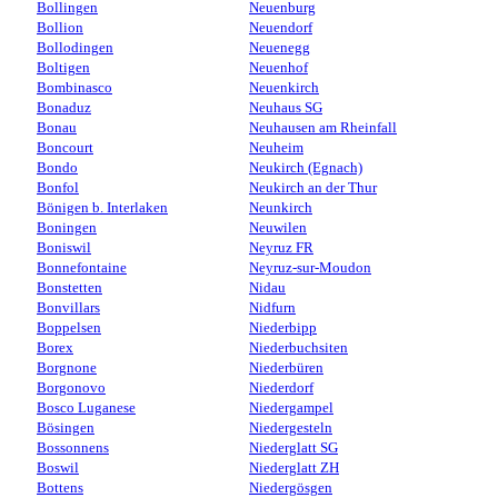
Bollingen
Neuenburg
Bollion
Neuendorf
Bollodingen
Neuenegg
Boltigen
Neuenhof
Bombinasco
Neuenkirch
Bonaduz
Neuhaus SG
Bonau
Neuhausen am Rheinfall
Boncourt
Neuheim
Bondo
Neukirch (Egnach)
Bonfol
Neukirch an der Thur
Bönigen b. Interlaken
Neunkirch
Boningen
Neuwilen
Boniswil
Neyruz FR
Bonnefontaine
Neyruz-sur-Moudon
Bonstetten
Nidau
Bonvillars
Nidfurn
Boppelsen
Niederbipp
Borex
Niederbuchsiten
Borgnone
Niederbüren
Borgonovo
Niederdorf
Bosco Luganese
Niedergampel
Bösingen
Niedergesteln
Bossonnens
Niederglatt SG
Boswil
Niederglatt ZH
Bottens
Niedergösgen