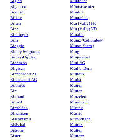
Biglen
Muntelier
Bignasco
Müntschemier
Bigorio
Muolen
Billens
Muotathal
Bilten
Mur (Vully) FR
Binn
Mur (Vully) VD
Binningen
Muralto
Binz
Muraz (Collombey)
Bioggio
Muraz (Sierre)
Bioley-Magnoux
Murg
Bioley-Orjulaz
Murgenthal
Bionnens
Muri AG
Birgisch
Muri b. Bern
Birmensdorf ZH
Muriaux
Birmenstorf AG
Murist
Bironico
Mürren
Birr
Murten
Birrhard
Murzelen
Birrwil
Müselbach
Birsfelden
Müstair
Birwinken
Mustér
Bischofszell
Müswangen
Bisisthal
Mutrux
Bissone
Mutten
Bister
Muttenz