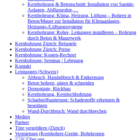
Kernbohrung & Betonschnitt: Installation von Sanitär-
Anlagen, Abflussrohre,…
Kernbohrung: Klima, Heizung, Lüftung – Bohren in
Beton/Mauer zur Installation für Klimaanlagen,
Heizungs-/Lüftungssysteme
Kernbohrung: Rohre, Leitungen installieren – Bohrung
durch Beton & Mauerwerk
Kernbohrung Zürich: Beispiele
Kernbohrung Zürich: Preise
Kernbohrung: Kosten-Rechner
Kernbohrung: Seminar / Lehrgang
Kontakt
Leistungen (Schweiz)
Abbruch, Handabbruch & Entkernung
Beton bohren, sägen & schneiden
Demontage, Rückbau
Kernbohrung, Kernlochbohrung
Schadstoffsanierung: Schadestoffe erkennen &
beseitigen
Wand-Durchbruch: Wand durchbrechen
Medien
Partner
Türe vergrößern (Zürich)
Vermietung (Kernbohrer-Geräte, Bohrkronen
🇨🇭 Über uns