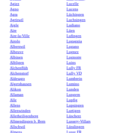
Agiez
Lucelle
Agno
Lucens
Agra
Lüchingen
Agriswil
Luchsingen
Aigle
Ludiano
Aïre
Lüen
Aire-la-Ville
Lufingen
Airolo
Lugaggia
Alberswil
Lugano
Albeuve
Lugnez
Albinen
Lugnorre
Albligen
Luins
Alchenflüh
Lully FR
Alchenstorf
Lully VD
Aldesago
Lumbrein
Algetshausen
Lumino
Alikon
Lunden
Allaman
Lungern
Alle
Lupfig
Allens
Lupsingen
Allenwinden
Lurtigen
Allerheiligenberg
Lüscherz
Allmendingen b. Bern
Lussery-Villars
Allschwil
Lüsslingen
Almens
Lussy FR