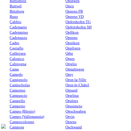
Buttisholz
Oltingen
Buttwil
Onex
Bützberg
Onnens FR
Buus
Onnens VD
Cabbio
Opfershofen TG
Cademario
Opfertshofen SH
Cadempino
Opfikon
Cadenazzo
Oppens
Cadro
Oppikon
Cagiallo
Oppligen
Calfreisen
Orbe
Calonico
Orges
Calpiogna
Origlio
Cama
Ormalingen
Camedo
Orny
Camignolo
Oron-la-Ville
Camischolas
Oron-le-Châtel
Camorino
Orpund
Campascio
Orselina
Campello
Orsières
Camperio
Orsonnens
Campo (Blenio)
Ortschwaben
Campo (Vallemaggia)
Orvin
Campocologno
Orzens
Campora
Oschwand