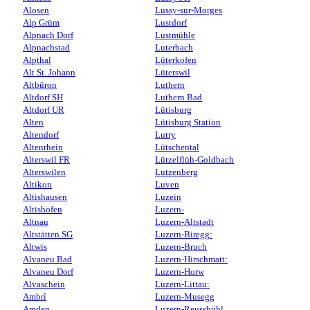
Alosen
Lussy-sur-Morges
Alp Grüm
Lustdorf
Alpnach Dorf
Lustmühle
Alpnachstad
Luterbach
Alpthal
Lüterkofen
Alt St. Johann
Lüterswil
Altbüron
Luthern
Altdorf SH
Luthern Bad
Altdorf UR
Lütisburg
Alten
Lütisburg Station
Altendorf
Lutry
Altenrhein
Lütschental
Alterswil FR
Lützelflüh-Goldbach
Alterswilen
Lutzenberg
Altikon
Luven
Altishausen
Luzein
Altishofen
Luzern-
Altnau
Luzern-Altstadt
Altstätten SG
Luzern-Biregg:
Altwis
Luzern-Bruch
Alvaneu Bad
Luzern-Hirschmatt:
Alvaneu Dorf
Luzern-Horw
Alvaschein
Luzern-Littau:
Ambrì
Luzern-Musegg
Amden
Luzern-Reussbühl