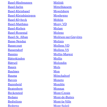
Basel-Hirzbrunnen
Mitlödi
Basel-Iselin
Mittelhäusern
Basel-Kleinbasel
Mogelsberg
Basel-Kleinhüningen
Moghegno
Basel-Klybeck
Möhlin
Basel-Matthäus
Moiry VD
Basel-Riehen
Molare
Basel-Rosental
Moleno
Basel-St. Alban
Moléson-sur-Gruyères
Basse-Nendaz
Molinis
Bassecourt
Mollens VD
Bassersdorf
Mollens VS
Bassins
Mollie-Margot
Bätterkinden
Mollis
Bättwil
Molondin
Bauen
Mols
Baulmes
Mon
Bauma
Mönchaltorf
Bavois
Moneto
Bazenheid
Monible
Beatenberg
Monnaz
Beckenried
Mont-Crosin
Bedano
Mont-de-Buttes
Bedigliora
Mont-la-Ville
Bedretto
Mont-Soleil