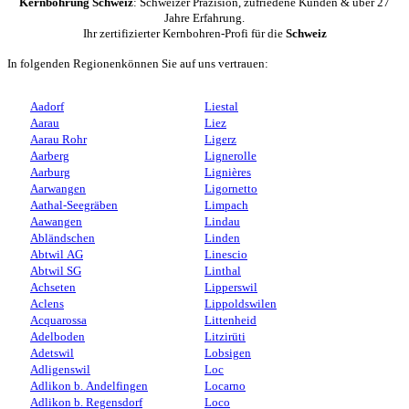
Kernbohrung Schweiz
: Schweizer Präzision, zufriedene Kunden & über 27
Jahre Erfahrung.
Ihr zertifizierter Kernbohren-Profi für die
Schweiz
In folgenden Regionenkönnen Sie auf uns vertrauen:
Aadorf
Liestal
Aarau
Liez
Aarau Rohr
Ligerz
Aarberg
Lignerolle
Aarburg
Lignières
Aarwangen
Ligornetto
Aathal-Seegräben
Limpach
Aawangen
Lindau
Abländschen
Linden
Abtwil AG
Linescio
Abtwil SG
Linthal
Achseten
Lipperswil
Aclens
Lippoldswilen
Acquarossa
Littenheid
Adelboden
Litzirüti
Adetswil
Lobsigen
Adligenswil
Loc
Adlikon b. Andelfingen
Locarno
Adlikon b. Regensdorf
Loco