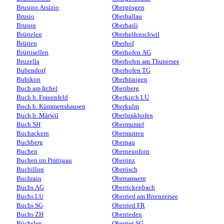
Brusino Arsizio
Obergösgen
Brusio
Oberhallau
Bruson
Oberhasli
Brüttelen
Oberhelfenschwil
Brütten
Oberhof
Brüttisellen
Oberhofen AG
Bruzella
Oberhofen am Thunersee
Bubendorf
Oberhofen TG
Bubikon
Oberhünigen
Buch am Irchel
Oberiberg
Buch b. Frauenfeld
Oberkirch LU
Buch b. Kümmertshausen
Oberkulm
Buch b. Märwil
Oberlunkhofen
Buch SH
Obermumpf
Buchackern
Obermutten
Buchberg
Obernau
Buchen
Oberneunforn
Buchen im Prättigau
Oberönz
Buchillon
Oberösch
Buchrain
Oberramsern
Buchs AG
Oberrickenbach
Buchs LU
Oberried am Brienzersee
Buchs SG
Oberried FR
Buchs ZH
Oberrieden
Büchslen
Oberriet SG