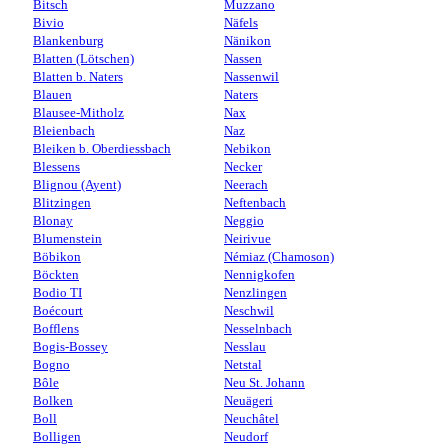
Bitsch
Muzzano
Bivio
Näfels
Blankenburg
Nänikon
Blatten (Lötschen)
Nassen
Blatten b. Naters
Nassenwil
Blauen
Naters
Blausee-Mitholz
Nax
Bleienbach
Naz
Bleiken b. Oberdiessbach
Nebikon
Blessens
Necker
Blignou (Ayent)
Neerach
Blitzingen
Neftenbach
Blonay
Neggio
Blumenstein
Neirivue
Böbikon
Némiaz (Chamoson)
Böckten
Nennigkofen
Bodio TI
Nenzlingen
Boécourt
Neschwil
Bofflens
Nesselnbach
Bogis-Bossey
Nesslau
Bogno
Netstal
Bôle
Neu St. Johann
Bolken
Neuägeri
Boll
Neuchâtel
Bolligen
Neudorf