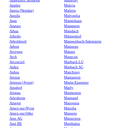
Appenzell Steinegg
Malleray
Apples
Maloja
Aproz (Nendaz)
Malters
Aquila
Malvaglia
Aran
Mamishaus
Aranno
Mammern
Arbaz
Mandach
Arbedo
Männedorf
Arboldswil
Mannenbach-Salenstein
Arbon
Mannens
Arcegno
Manno
Arch
Maracon
Arconciel
Marbach LU
Ardez
Marbach SG
Ardon
Marchissy
Areuse
Mariastein
Argnou (Ayent)
Marin-Epagnier
Arisdorf
Marly
Aristau
Marmorera
Arlesheim
Marnand
Arnegg
Maroggia
Arnex-sur-Nyon
Marolta
Arnex-sur-Orbe
Marsens
Arni AG
Märstetten
Arni BE
Marthalen