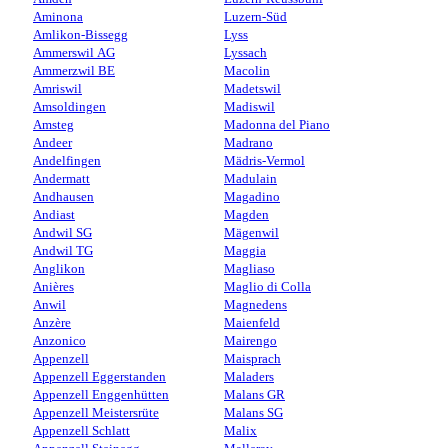
Aminona
Luzern-Süd
Amlikon-Bissegg
Lyss
Ammerswil AG
Lyssach
Ammerzwil BE
Macolin
Amriswil
Madetswil
Amsoldingen
Madiswil
Amsteg
Madonna del Piano
Andeer
Madrano
Andelfingen
Mädris-Vermol
Andermatt
Madulain
Andhausen
Magadino
Andiast
Magden
Andwil SG
Mägenwil
Andwil TG
Maggia
Anglikon
Magliaso
Anières
Maglio di Colla
Anwil
Magnedens
Anzère
Maienfeld
Anzonico
Mairengo
Appenzell
Maisprach
Appenzell Eggerstanden
Maladers
Appenzell Enggenhütten
Malans GR
Appenzell Meistersrüte
Malans SG
Appenzell Schlatt
Malix