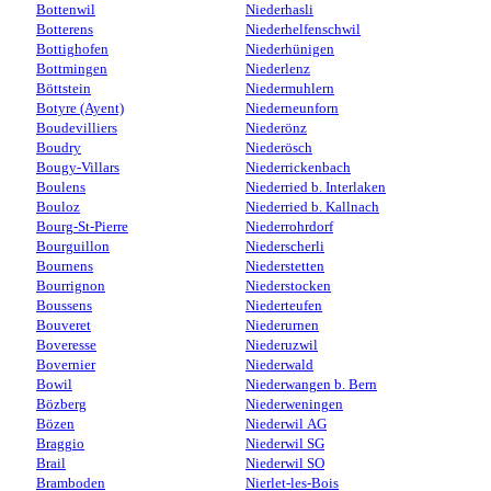
Bottenwil
Niederhasli
Botterens
Niederhelfenschwil
Bottighofen
Niederhünigen
Bottmingen
Niederlenz
Böttstein
Niedermuhlern
Botyre (Ayent)
Niederneunforn
Boudevilliers
Niederönz
Boudry
Niederösch
Bougy-Villars
Niederrickenbach
Boulens
Niederried b. Interlaken
Bouloz
Niederried b. Kallnach
Bourg-St-Pierre
Niederrohrdorf
Bourguillon
Niederscherli
Bournens
Niederstetten
Bourrignon
Niederstocken
Boussens
Niederteufen
Bouveret
Niederurnen
Boveresse
Niederuzwil
Bovernier
Niederwald
Bowil
Niederwangen b. Bern
Bözberg
Niederweningen
Bözen
Niederwil AG
Braggio
Niederwil SG
Brail
Niederwil SO
Bramboden
Nierlet-les-Bois