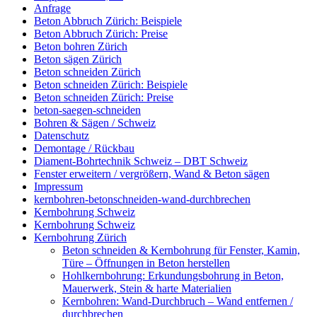
Anfrage
Beton Abbruch Zürich: Beispiele
Beton Abbruch Zürich: Preise
Beton bohren Zürich
Beton sägen Zürich
Beton schneiden Zürich
Beton schneiden Zürich: Beispiele
Beton schneiden Zürich: Preise
beton-saegen-schneiden
Bohren & Sägen / Schweiz
Datenschutz
Demontage / Rückbau
Diament-Bohrtechnik Schweiz – DBT Schweiz
Fenster erweitern / vergrößern, Wand & Beton sägen
Impressum
kernbohren-betonschneiden-wand-durchbrechen
Kernbohrung Schweiz
Kernbohrung Schweiz
Kernbohrung Zürich
Beton schneiden & Kernbohrung für Fenster, Kamin,
Türe – Öffnungen in Beton herstellen
Hohlkernbohrung: Erkundungsbohrung in Beton,
Mauerwerk, Stein & harte Materialien
Kernbohren: Wand-Durchbruch – Wand entfernen /
durchbrechen