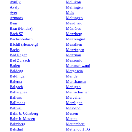
Avully
Mellikon
Axalp
Mellingen
Ayer
Mels
Azmoos
Meltingen
Baar
Mendrisio
Baar (Nendaz)
Ménières
Bäch SZ
Menzberg
Bachenbülach
Menzengrüt
Bächli (Hemberg)
Menziken
Bachs
Menzingen
Bad Ragaz
Menznau
Bad Zurzach
Menzonio
Baden
Merenschwand
Baldegg
Mergoscia
Baldingen
Meride
Balerna
Merishausen
Balgach
Merligen
Ballaigues
Merlischachen
Ballens
Mervelier
Ballmoos
Merzligen
Ballwil
Mesocco
Balm b. Günsberg
Messen
Balm b. Messen
Mettau
Balmberg
Mettembert
Balsthal
Mettendorf TG