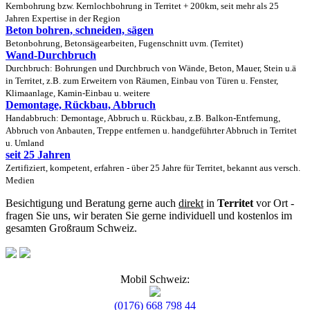
Kernbohrung bzw. Kernlochbohrung in Territet + 200km, seit mehr als 25
Jahren Expertise in der Region
Beton bohren, schneiden, sägen
Betonbohrung, Betonsägearbeiten, Fugenschnitt uvm. (Territet)
Wand-Durchbruch
Durchbruch: Bohrungen und Durchbruch von Wände, Beton, Mauer, Stein u.ä
in Territet, z.B. zum Erweitern von Räumen, Einbau von Türen u. Fenster,
Klimaanlage, Kamin-Einbau u. weitere
Demontage, Rückbau, Abbruch
Handabbruch: Demontage, Abbruch u. Rückbau, z.B. Balkon-Entfernung,
Abbruch von Anbauten, Treppe entfernen u. handgeführter Abbruch in Territet
u. Umland
seit 25 Jahren
Zertifiziert, kompetent, erfahren - über 25 Jahre für Territet, bekannt aus versch.
Medien
Besichtigung und Beratung gerne auch
direkt
in
Territet
vor Ort -
fragen Sie uns, wir beraten Sie gerne individuell und kostenlos im
gesamten Großraum Schweiz.
Mobil Schweiz:
(0176) 668 798 44