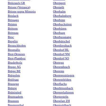
Brinzauls GR
Oberägeri
Brione (Verzasca)
Oberarth
Brione sopra Minusio
Oberbalm
Brislach
Oberbalmberg
Brissago
Oberbipp
Bristen
Oberbuchsiten
Brittern
Oberbüren
Brittnau
Oberburg
Broc
Oberbussnang
Broglio
Oberbütschel
Bronschhofen
Oberdiessbach
Brontallo
Oberdorf BL
Brot-Dessous
Oberdorf NW
Brot-Plamboz
Oberdorf SO
Bruderholz
Oberegg
Brugg AG
Oberembrach
Brügg BE
Oberems
Brügglen
Oberengstringen
Brülisau
Oberentfelden
Brunegg
Oberflachs
Brünig
Oberfrittenbach
Brünisried
Obergerlafingen
Brunnadern
Obergesteln
Brunnen
Oberglatt ZH
Brunnenthal
Obergoldbach