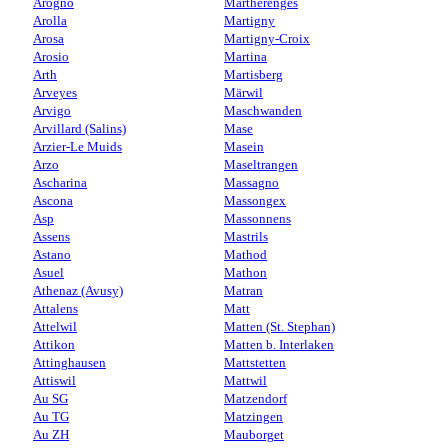
Arogno
Martherenges
Arolla
Martigny
Arosa
Martigny-Croix
Arosio
Martina
Arth
Martisberg
Arveyes
Märwil
Arvigo
Maschwanden
Arvillard (Salins)
Mase
Arzier-Le Muids
Masein
Arzo
Maseltrangen
Ascharina
Massagno
Ascona
Massongex
Asp
Massonnens
Assens
Mastrils
Astano
Mathod
Asuel
Mathon
Athenaz (Avusy)
Matran
Attalens
Matt
Attelwil
Matten (St. Stephan)
Attikon
Matten b. Interlaken
Attinghausen
Mattstetten
Attiswil
Mattwil
Au SG
Matzendorf
Au TG
Matzingen
Au ZH
Mauborget