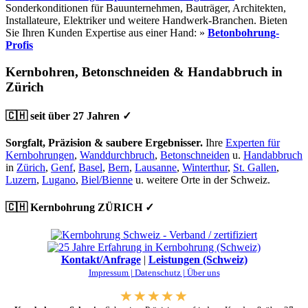
Sonderkonditionen für Bauunternehmen, Bauträger, Architekten,
Installateure, Elektriker und weitere Handwerk-Branchen. Bieten
Sie Ihren Kunden Expertise aus einer Hand: »
Betonbohrung-
Profis
Kernbohren, Betonschneiden & Handabbruch in
Zürich
🇨🇭 seit über 27 Jahren ✓
Sorgfalt, Präzision & saubere Ergebnisser.
Ihre
Experten für
Kernbohrungen
,
Wanddurchbruch
,
Betonschneiden
u.
Handabbruch
in
Zürich
,
Genf
,
Basel
,
Bern
,
Lausanne
,
Winterthur
,
St. Gallen
,
Luzern
,
Lugano
,
Biel/Bienne
u. weitere Orte in der Schweiz.
🇨🇭 Kernbohrung ZÜRICH ✓
Kontakt/Anfrage
|
Leistungen (Schweiz)
Impressum |
Datenschutz |
Über uns