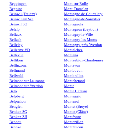
Beggingen
Mont-sur-Rolle
Begnins
Mont-Tramelan
Beinwil (Freiamt)
Montagne-de-Courtelary
Beinwil am See
Montagne-de-Sonvilier
Beinwil SO
Montagnola
Belalp
Montagnon (Leytron)
Belfaux
Montagny-la-Ville
Bellach
Montagny-les-Monts
Bellelay
Montagny-près-Yverdon
Bellerive VD
Montalchez
Bellevue
Montana
Bellikon
Montaubion-Chardonney
Bellinzona
Montavon
Bellmund
Montbovon
Bellwald
Montbrelloz
Belmont-sur-Lausanne
Montcherand
Belmont-sur-Yverdon
Monte
Belp
Monte Carasso
Belpberg
Monteggio
Belprahon
Montenol
Benglen
Montet (Broye)
Benken SG
Montet (Glâne)
Benken ZH
Montévraz
Bennau
Montezillon
Bennwil
Montfaucon