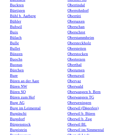
Buckten
Oberrindal
Büetigen
Oberrohrdorf
Bühl b. Aarberg
Oberrüti
Bühler
Obersaxen
Buhwil
Oberschan
Buix
Oberschrot
Bülach
Oberstammheim
Bulle
Obersteckholz
Bullet
Oberstetten
Bünzen
Oberstocken
Buochs
Oberterzen
Buonas
Oberthal
Bürchen
Oberurnen
Bure
Oberuzwil
Büren an der Aare
Obervaz
Büren NW
Oberwald
Büren SO
Oberwangen b. Bern
Büren zum Hof
Oberwangen TG
Burg AG
Oberweningen
Burg im Leimental
Oberwil (Dägerlen)
Burgäschi
Oberwil b. Büren
Burgdorf
Oberwil b. Zug
Bürgenstock
Oberwil BL
Burgistein
Oberwil im Simmental