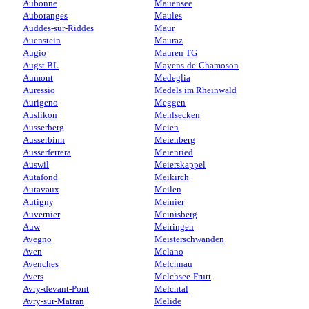
Aubonne
Mauensee
Auboranges
Maules
Auddes-sur-Riddes
Maur
Auenstein
Mauraz
Augio
Mauren TG
Augst BL
Mayens-de-Chamoson
Aumont
Medeglia
Auressio
Medels im Rheinwald
Aurigeno
Meggen
Auslikon
Mehlsecken
Ausserberg
Meien
Ausserbinn
Meienberg
Ausserferrera
Meienried
Auswil
Meierskappel
Autafond
Meikirch
Autavaux
Meilen
Autigny
Meinier
Auvernier
Meinisberg
Auw
Meiringen
Avegno
Meisterschwanden
Aven
Melano
Avenches
Melchnau
Avers
Melchsee-Frutt
Avry-devant-Pont
Melchtal
Avry-sur-Matran
Melide