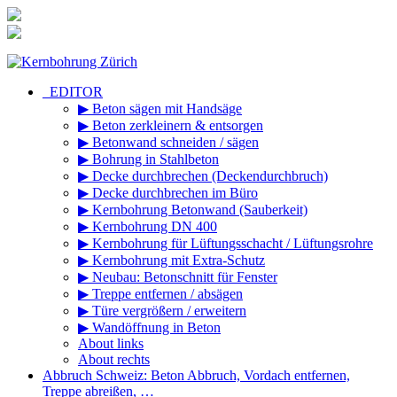
Zum
Inhalt
springen
_EDITOR
▶ Beton sägen mit Handsäge
▶ Beton zerkleinern & entsorgen
▶ Betonwand schneiden / sägen
▶ Bohrung in Stahlbeton
▶ Decke durchbrechen (Deckendurchbruch)
▶ Decke durchbrechen im Büro
▶ Kernbohrung Betonwand (Sauberkeit)
▶ Kernbohrung DN 400
▶ Kernbohrung für Lüftungsschacht / Lüftungsrohre
▶ Kernbohrung mit Extra-Schutz
▶ Neubau: Betonschnitt für Fenster
▶ Treppe entfernen / absägen
▶ Türe vergrößern / erweitern
▶ Wandöffnung in Beton
About links
About rechts
Abbruch Schweiz: Beton Abbruch, Vordach entfernen,
Treppe abreißen, …