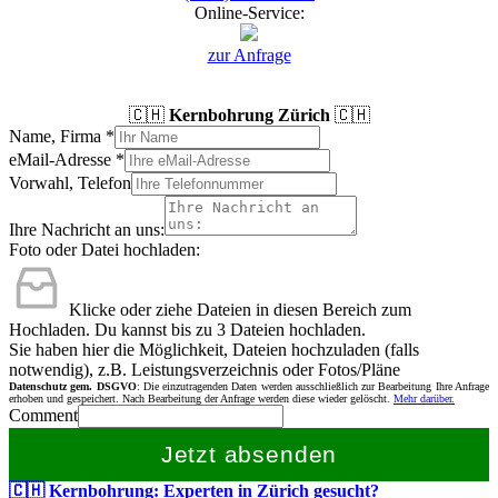
Online-Service:
zur Anfrage
🇨🇭
Kernbohrung Zürich
🇨🇭
Name, Firma
*
eMail-Adresse
*
Vorwahl, Telefon
Ihre Nachricht an uns:
Foto oder Datei hochladen:
Klicke oder ziehe Dateien in diesen Bereich zum
Hochladen.
Du kannst bis zu 3 Dateien hochladen.
Sie haben hier die Möglichkeit, Dateien hochzuladen (falls
notwendig), z.B. Leistungsverzeichnis oder Fotos/Pläne
Datenschutz gem. DSGVO
: Die einzutragenden Daten werden ausschließlich zur Bearbeitung Ihre Anfrage
erhoben und gespeichert. Nach Bearbeitung der Anfrage werden diese wieder gelöscht.
Mehr darüber.
Comment
Jetzt absenden
🇨🇭 Kernbohrung: Experten in Zürich gesucht?