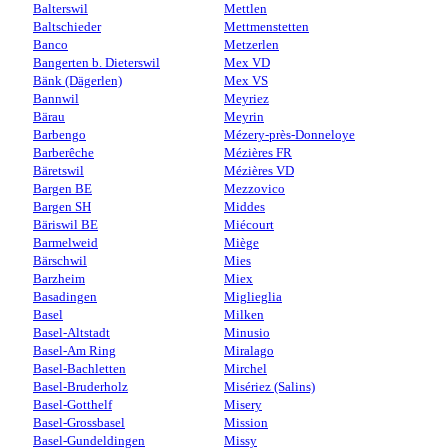
Balterswil
Mettlen
Baltschieder
Mettmenstetten
Banco
Metzerlen
Bangerten b. Dieterswil
Mex VD
Bänk (Dägerlen)
Mex VS
Bannwil
Meyriez
Bärau
Meyrin
Barbengo
Mézery-près-Donneloye
Barberêche
Mézières FR
Bäretswil
Mézières VD
Bargen BE
Mezzovico
Bargen SH
Middes
Bäriswil BE
Miécourt
Barmelweid
Miège
Bärschwil
Mies
Barzheim
Miex
Basadingen
Miglieglia
Basel
Milken
Basel-Altstadt
Minusio
Basel-Am Ring
Miralago
Basel-Bachletten
Mirchel
Basel-Bruderholz
Misériez (Salins)
Basel-Gotthelf
Misery
Basel-Grossbasel
Mission
Basel-Gundeldingen
Missy