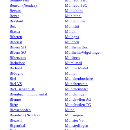
Beurnevésin
Mühledorf BE
Beuson (Nendaz)
Mühledorf SO
Bevaix
Mühlehorn
Bever
Mühlethal
Bévilard
Mühlethurnen
Bex
Mühlrüti
Biasca
Mülchi
Biberen
Mulegns
Biberist
Mülenen
Bibern SH
Müllheim Dorf
Bibern SO
Müllheim-Wigoltingen
Biberstein
Mülligen
Bichelsee
Mümliswil
Bichwil
Mumpé Medel
Bidogno
Mumpf
Biel
Münchenbuchsee
Biel VS
Münchenstein
Biel-Benken BL
Münchenwiler
Biembach im Emmental
Münchringen
Bienne
Münchwilen AG
Bière
Münchwilen TG
Biessenhofen
Mund
Bieudron (Nendaz)
Münsingen
Biezwil
Münster VS
Bigenthal
Münsterlingen