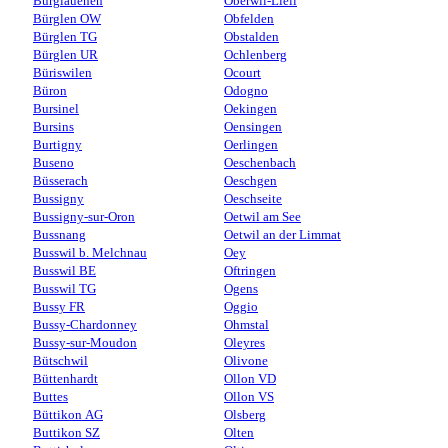
Burglauenen
Oberwil-Lieli
Bürglen OW
Obfelden
Bürglen TG
Obstalden
Bürglen UR
Ochlenberg
Büriswilen
Ocourt
Büron
Odogno
Bursinel
Oekingen
Bursins
Oensingen
Burtigny
Oerlingen
Buseno
Oeschenbach
Büsserach
Oeschgen
Bussigny
Oeschseite
Bussigny-sur-Oron
Oetwil am See
Bussnang
Oetwil an der Limmat
Busswil b. Melchnau
Oey
Busswil BE
Oftringen
Busswil TG
Ogens
Bussy FR
Oggio
Bussy-Chardonney
Ohmstal
Bussy-sur-Moudon
Oleyres
Bütschwil
Olivone
Büttenhardt
Ollon VD
Buttes
Ollon VS
Büttikon AG
Olsberg
Buttikon SZ
Olten