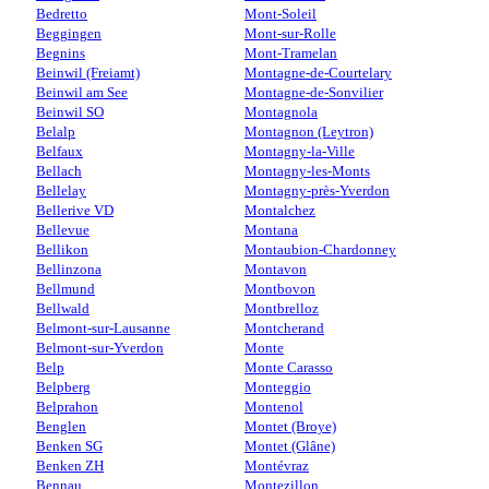
Bedretto
Mont-Soleil
Beggingen
Mont-sur-Rolle
Begnins
Mont-Tramelan
Beinwil (Freiamt)
Montagne-de-Courtelary
Beinwil am See
Montagne-de-Sonvilier
Beinwil SO
Montagnola
Belalp
Montagnon (Leytron)
Belfaux
Montagny-la-Ville
Bellach
Montagny-les-Monts
Bellelay
Montagny-près-Yverdon
Bellerive VD
Montalchez
Bellevue
Montana
Bellikon
Montaubion-Chardonney
Bellinzona
Montavon
Bellmund
Montbovon
Bellwald
Montbrelloz
Belmont-sur-Lausanne
Montcherand
Belmont-sur-Yverdon
Monte
Belp
Monte Carasso
Belpberg
Monteggio
Belprahon
Montenol
Benglen
Montet (Broye)
Benken SG
Montet (Glâne)
Benken ZH
Montévraz
Bennau
Montezillon