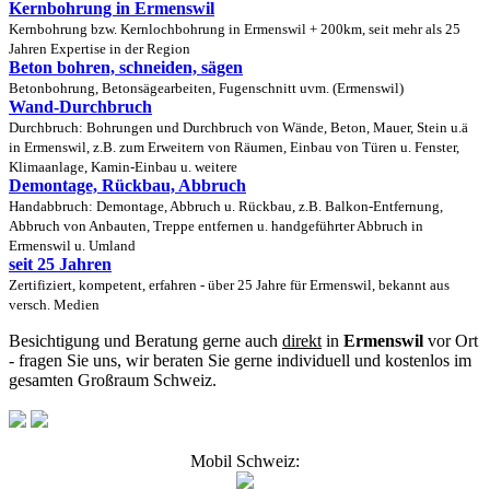
Kernbohrung in Ermenswil
Kernbohrung bzw. Kernlochbohrung in Ermenswil + 200km, seit mehr als 25
Jahren Expertise in der Region
Beton bohren, schneiden, sägen
Betonbohrung, Betonsägearbeiten, Fugenschnitt uvm. (Ermenswil)
Wand-Durchbruch
Durchbruch: Bohrungen und Durchbruch von Wände, Beton, Mauer, Stein u.ä
in Ermenswil, z.B. zum Erweitern von Räumen, Einbau von Türen u. Fenster,
Klimaanlage, Kamin-Einbau u. weitere
Demontage, Rückbau, Abbruch
Handabbruch: Demontage, Abbruch u. Rückbau, z.B. Balkon-Entfernung,
Abbruch von Anbauten, Treppe entfernen u. handgeführter Abbruch in
Ermenswil u. Umland
seit 25 Jahren
Zertifiziert, kompetent, erfahren - über 25 Jahre für Ermenswil, bekannt aus
versch. Medien
Besichtigung und Beratung gerne auch
direkt
in
Ermenswil
vor Ort
- fragen Sie uns, wir beraten Sie gerne individuell und kostenlos im
gesamten Großraum Schweiz.
Mobil Schweiz: