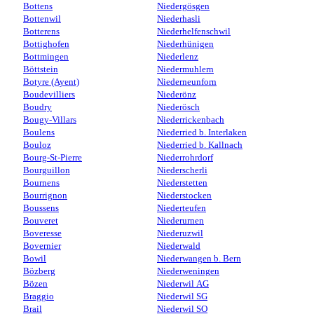
Bottens
Niedergösgen
Bottenwil
Niederhasli
Botterens
Niederhelfenschwil
Bottighofen
Niederhünigen
Bottmingen
Niederlenz
Böttstein
Niedermuhlern
Botyre (Ayent)
Niederneunforn
Boudevilliers
Niederönz
Boudry
Niederösch
Bougy-Villars
Niederrickenbach
Boulens
Niederried b. Interlaken
Bouloz
Niederried b. Kallnach
Bourg-St-Pierre
Niederrohrdorf
Bourguillon
Niederscherli
Bournens
Niederstetten
Bourrignon
Niederstocken
Boussens
Niederteufen
Bouveret
Niederurnen
Boveresse
Niederuzwil
Bovernier
Niederwald
Bowil
Niederwangen b. Bern
Bözberg
Niederweningen
Bözen
Niederwil AG
Braggio
Niederwil SG
Brail
Niederwil SO