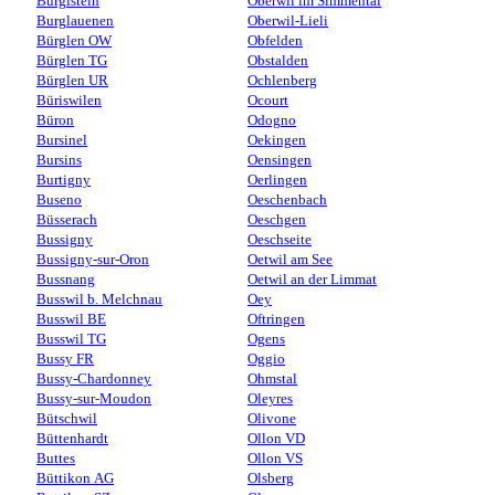
Burgistein
Oberwil im Simmental
Burglauenen
Oberwil-Lieli
Bürglen OW
Obfelden
Bürglen TG
Obstalden
Bürglen UR
Ochlenberg
Büriswilen
Ocourt
Büron
Odogno
Bursinel
Oekingen
Bursins
Oensingen
Burtigny
Oerlingen
Buseno
Oeschenbach
Büsserach
Oeschgen
Bussigny
Oeschseite
Bussigny-sur-Oron
Oetwil am See
Bussnang
Oetwil an der Limmat
Busswil b. Melchnau
Oey
Busswil BE
Oftringen
Busswil TG
Ogens
Bussy FR
Oggio
Bussy-Chardonney
Ohmstal
Bussy-sur-Moudon
Oleyres
Bütschwil
Olivone
Büttenhardt
Ollon VD
Buttes
Ollon VS
Büttikon AG
Olsberg