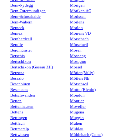
Bern-Nydegg
Mörigen
Bern-Ostermundigen
Möriken AG
Bern-Schosshalde
Morissen
Bern-Wabern
Morlens
Berneck
Morlon
Bernex
Morrens VD
Bernhardzell
Morschach
Berolle
Mörschwil
Beromünster
Mosen
Berschis
Mosnang
Bertschikon
Mosogno
Bertschikon (Gossau ZH)
Mossel
Berzona
Môtier (Vully)
Besazio
Môtiers NE
Besenbüren
Mötschwil
Besencens
Motto (Blenio)
Betschwanden
Moudon
Betten
Moutier
Bettenhausen
Movelier
Bettens
Mugena
Bettingen
Muggio
Bettlach
Muhen
Bettmeralp
Mühlau
Bettwiesen
Mühlebach (Goms)