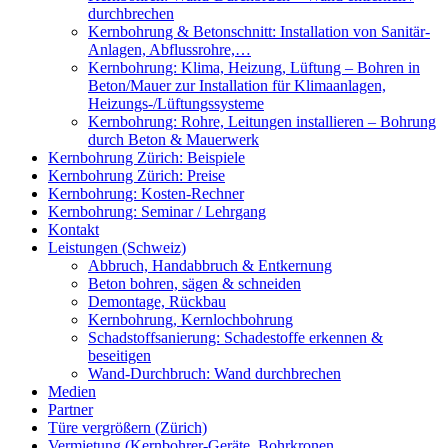
durchbrechen
Kernbohrung & Betonschnitt: Installation von Sanitär-
Anlagen, Abflussrohre,…
Kernbohrung: Klima, Heizung, Lüftung – Bohren in
Beton/Mauer zur Installation für Klimaanlagen,
Heizungs-/Lüftungssysteme
Kernbohrung: Rohre, Leitungen installieren – Bohrung
durch Beton & Mauerwerk
Kernbohrung Zürich: Beispiele
Kernbohrung Zürich: Preise
Kernbohrung: Kosten-Rechner
Kernbohrung: Seminar / Lehrgang
Kontakt
Leistungen (Schweiz)
Abbruch, Handabbruch & Entkernung
Beton bohren, sägen & schneiden
Demontage, Rückbau
Kernbohrung, Kernlochbohrung
Schadstoffsanierung: Schadestoffe erkennen &
beseitigen
Wand-Durchbruch: Wand durchbrechen
Medien
Partner
Türe vergrößern (Zürich)
Vermietung (Kernbohrer-Geräte, Bohrkronen