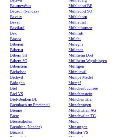
Bettwil
Mühleberg
Beurnevésin
Mühledorf BE
Beuson (Nendaz)
Mühledorf SO
Bevaix
Mühlehorn
Bever
Mühlethal
Bévilard
Mühlethurnen
Bex
Mühlrüti
Biasca
Mülchi
Biberen
Mulegns
Biberist
Mülenen
Bibern SH
Müllheim Dorf
Bibern SO
Müllheim-Wigoltingen
Biberstein
Mülligen
Bichelsee
Mümliswil
Bichwil
Mumpé Medel
Bidogno
Mumpf
Biel
Münchenbuchsee
Biel VS
Münchenstein
Biel-Benken BL
Münchenwiler
Biembach im Emmental
Münchringen
Bienne
Münchwilen AG
Bière
Münchwilen TG
Biessenhofen
Mund
Bieudron (Nendaz)
Münsingen
Biezwil
Münster VS