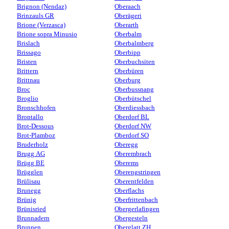
Brignon (Nendaz)
Oberaach
Brinzauls GR
Oberägeri
Brione (Verzasca)
Oberarth
Brione sopra Minusio
Oberbalm
Brislach
Oberbalmberg
Brissago
Oberbipp
Bristen
Oberbuchsiten
Brittern
Oberbüren
Brittnau
Oberburg
Broc
Oberbussnang
Broglio
Oberbütschel
Bronschhofen
Oberdiessbach
Brontallo
Oberdorf BL
Brot-Dessous
Oberdorf NW
Brot-Plamboz
Oberdorf SO
Bruderholz
Oberegg
Brugg AG
Oberembrach
Brügg BE
Oberems
Brügglen
Oberengstringen
Brülisau
Oberentfelden
Brunegg
Oberflachs
Brünig
Oberfrittenbach
Brünisried
Obergerlafingen
Brunnadern
Obergesteln
Brunnen
Oberglatt ZH