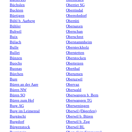
Büchslen
Oberriet SG
Buckten
Oberrindal
Büetigen
Oberrohrdorf
Bühl b. Aarberg
Oberrüti
Bühler
Obersaxen
Buhwil
Oberschan
Buix
Oberschrot
Bülach
Oberstammheim
Bulle
Obersteckholz
Bullet
Oberstetten
Bünzen
Oberstocken
Buochs
Oberterzen
Buonas
Oberthal
Bürchen
Oberurnen
Bure
Oberuzwil
Büren an der Aare
Obervaz
Büren NW
Oberwald
Büren SO
Oberwangen b. Bern
Büren zum Hof
Oberwangen TG
Burg AG
Oberweningen
Burg im Leimental
Oberwil (Dägerlen)
Burgäschi
Oberwil b. Büren
Burgdorf
Oberwil b. Zug
Bürgenstock
Oberwil BL