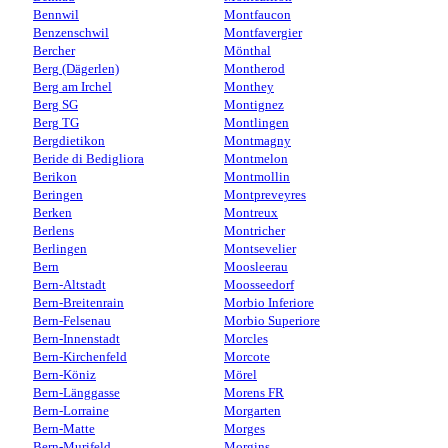
Bennwil
Montfaucon
Benzenschwil
Montfavergier
Bercher
Mönthal
Berg (Dägerlen)
Montherod
Berg am Irchel
Monthey
Berg SG
Montignez
Berg TG
Montlingen
Bergdietikon
Montmagny
Beride di Bedigliora
Montmelon
Berikon
Montmollin
Beringen
Montpreveyres
Berken
Montreux
Berlens
Montricher
Berlingen
Montsevelier
Bern
Moosleerau
Bern-Altstadt
Moosseedorf
Bern-Breitenrain
Morbio Inferiore
Bern-Felsenau
Morbio Superiore
Bern-Innenstadt
Morcles
Bern-Kirchenfeld
Morcote
Bern-Köniz
Mörel
Bern-Länggasse
Morens FR
Bern-Lorraine
Morgarten
Bern-Matte
Morges
Bern-Murifeld
Morgins