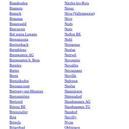
Bramboden
Nierlet-les-Bois
Bramois
Niouc
Bratsch
Niva (Vallemaggia)
Braunau
Nivo
Braunwald
Nods
Bravuogn
Noës
Brè sopra Lugano
Noflen BE
Breganzona
Nohl
Breitenbach
Noiraigue
Bremblens
Noréaz
Bremgarten AG
Nottwil
Bremgarten b. Bern
Novaggio
Brenles
Novalles
Breno
Novazzano
Brent
Noville
Brenzikofen
Nufenen
Bressaucourt
Nuglar
Bretigny-sur-Morrens
Nunningen
Bretonnières
Nürensdorf
Bretzwil
Nussbaumen AG
Brienz BE
Nussbaumen TG
Brienzwiler
Nusshof
Brig
Nuvilly
Brigels
Nyon
Brigerbad
Obbürgen