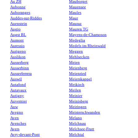
Au ZH
Mauborget
Aubonne
Mauensee
Auboranges
Maules
Auddes-sur-Riddes
Maur
Auenstein
Mauraz
Augio
Mauren TG
Augst BL
Mayens-de-Chamoson
Aumont
Medeglia
Auressio
Medels im Rheinwald
Aurigeno
Meggen
Auslikon
Mehlsecken
Ausserberg
Meien
Ausserbinn
Meienberg
Ausserferrera
Meienried
Auswil
Meierskappel
Autafond
Meikirch
Autavaux
Meilen
Autigny
Meinier
Auvernier
Meinisberg
Auw
Meiringen
Avegno
Meisterschwanden
Aven
Melano
Avenches
Melchnau
Avers
Melchsee-Frutt
Avry-devant-Pont
Melchtal