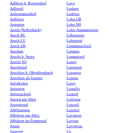
Adlikon b. Regensdorf
Loco
Adliswil
Lodano
Aedermannsdorf
Lodrino
Aefligen
Lohn GR
Aegerten
Lohn SH
Aesch (Neftenbach)
Lohn-Ammannsegg
Aesch BL
Löhningen
Aesch LU
Lohnstorf
Aesch ZH
Lömmenschwil
Aeschau
Lommis
Aeschi b. Spiez
Lommiswil
Aeschi SO
Lonay
Aeschiried
Longirod
Aeschlen b. Oberdiessbach
Lopagno
Aeschlen ob Gunten
Losone
Aetigkofen
Lossy
Aetingen
Lostallo
Aettenschwil
Lostorf
Aeugst am Albis
Lottigna
Aeugstertal
Lotzwil
Affeltrangen
Lourtier
Affoltern am Albis
Lovatens
Affoltern im Emmental
Lovens
Agarn
Loveresse
Agarone
Lü