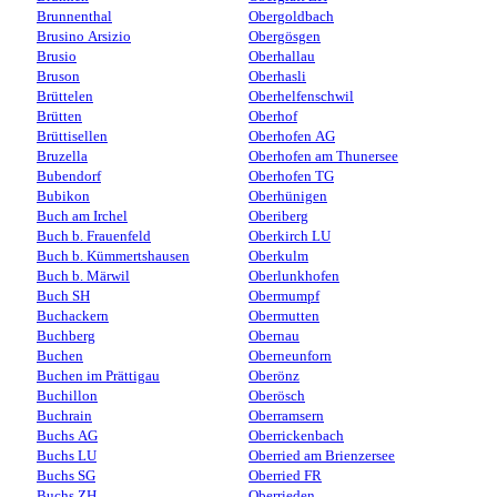
Brunnenthal
Obergoldbach
Brusino Arsizio
Obergösgen
Brusio
Oberhallau
Bruson
Oberhasli
Brüttelen
Oberhelfenschwil
Brütten
Oberhof
Brüttisellen
Oberhofen AG
Bruzella
Oberhofen am Thunersee
Bubendorf
Oberhofen TG
Bubikon
Oberhünigen
Buch am Irchel
Oberiberg
Buch b. Frauenfeld
Oberkirch LU
Buch b. Kümmertshausen
Oberkulm
Buch b. Märwil
Oberlunkhofen
Buch SH
Obermumpf
Buchackern
Obermutten
Buchberg
Obernau
Buchen
Oberneunforn
Buchen im Prättigau
Oberönz
Buchillon
Oberösch
Buchrain
Oberramsern
Buchs AG
Oberrickenbach
Buchs LU
Oberried am Brienzersee
Buchs SG
Oberried FR
Buchs ZH
Oberrieden