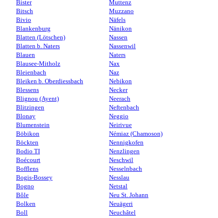
Bister
Muttenz
Bitsch
Muzzano
Bivio
Näfels
Blankenburg
Nänikon
Blatten (Lötschen)
Nassen
Blatten b. Naters
Nassenwil
Blauen
Naters
Blausee-Mitholz
Nax
Bleienbach
Naz
Bleiken b. Oberdiessbach
Nebikon
Blessens
Necker
Blignou (Ayent)
Neerach
Blitzingen
Neftenbach
Blonay
Neggio
Blumenstein
Neirivue
Böbikon
Némiaz (Chamoson)
Böckten
Nennigkofen
Bodio TI
Nenzlingen
Boécourt
Neschwil
Bofflens
Nesselnbach
Bogis-Bossey
Nesslau
Bogno
Netstal
Bôle
Neu St. Johann
Bolken
Neuägeri
Boll
Neuchâtel