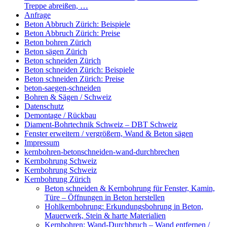
Treppe abreißen, …
Anfrage
Beton Abbruch Zürich: Beispiele
Beton Abbruch Zürich: Preise
Beton bohren Zürich
Beton sägen Zürich
Beton schneiden Zürich
Beton schneiden Zürich: Beispiele
Beton schneiden Zürich: Preise
beton-saegen-schneiden
Bohren & Sägen / Schweiz
Datenschutz
Demontage / Rückbau
Diament-Bohrtechnik Schweiz – DBT Schweiz
Fenster erweitern / vergrößern, Wand & Beton sägen
Impressum
kernbohren-betonschneiden-wand-durchbrechen
Kernbohrung Schweiz
Kernbohrung Schweiz
Kernbohrung Zürich
Beton schneiden & Kernbohrung für Fenster, Kamin,
Türe – Öffnungen in Beton herstellen
Hohlkernbohrung: Erkundungsbohrung in Beton,
Mauerwerk, Stein & harte Materialien
Kernbohren: Wand-Durchbruch – Wand entfernen /