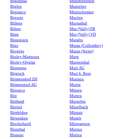
Bigenthal
Münsterlingen
Biglen
Muntelier
Bignasco
Müntschemier
Bigorio
Muolen
Billens
Muotathal
Bilten
Mur (Vully) FR
Binn
Mur (Vully) VD
Binningen
Muralto
Binz
Muraz (Collombey)
Bioggio
Muraz (Sierre)
Bioley-Magnoux
Murg
Bioley-Orjulaz
Murgenthal
Bionnens
Muri AG
Birgisch
Muri b. Bern
Birmensdorf ZH
Muriaux
Birmenstorf AG
Murist
Bironico
Mürren
Birr
Murten
Birrhard
Murzelen
Birrwil
Müselbach
Birsfelden
Müstair
Birwinken
Mustér
Bischofszell
Müswangen
Bisisthal
Mutrux
Bissone
Mutten