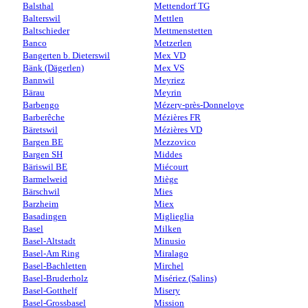
Balsthal
Mettendorf TG
Balterswil
Mettlen
Baltschieder
Mettmenstetten
Banco
Metzerlen
Bangerten b. Dieterswil
Mex VD
Bänk (Dägerlen)
Mex VS
Bannwil
Meyriez
Bärau
Meyrin
Barbengo
Mézery-près-Donneloye
Barberêche
Mézières FR
Bäretswil
Mézières VD
Bargen BE
Mezzovico
Bargen SH
Middes
Bäriswil BE
Miécourt
Barmelweid
Miège
Bärschwil
Mies
Barzheim
Miex
Basadingen
Miglieglia
Basel
Milken
Basel-Altstadt
Minusio
Basel-Am Ring
Miralago
Basel-Bachletten
Mirchel
Basel-Bruderholz
Misériez (Salins)
Basel-Gotthelf
Misery
Basel-Grossbasel
Mission