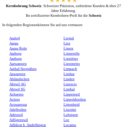
Kernbohrung Schweiz
: Schweizer Präzision, zufriedene Kunden & über 27
Jahre Erfahrung.
Ihr zertifizierter Kernbohren-Profi für die
Schweiz
In folgenden Regionenkönnen Sie auf uns vertrauen:
Aadorf
Liestal
Aarau
Liez
Aarau Rohr
Ligerz
Aarberg
Lignerolle
Aarburg
Lignières
Aarwangen
Ligornetto
Aathal-Seegräben
Limpach
Aawangen
Lindau
Abländschen
Linden
Abtwil AG
Linescio
Abtwil SG
Linthal
Achseten
Lipperswil
Aclens
Lippoldswilen
Acquarossa
Littenheid
Adelboden
Litzirüti
Adetswil
Lobsigen
Adligenswil
Loc
Adlikon b. Andelfingen
Locarno