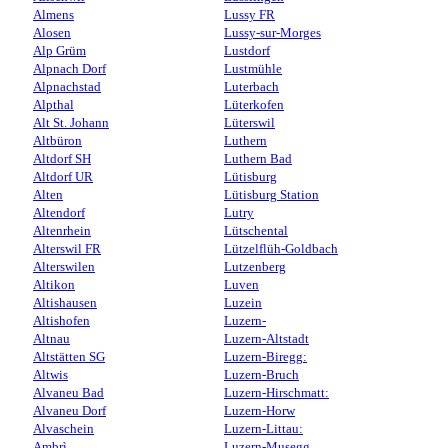
Almens
Lussy FR
Alosen
Lussy-sur-Morges
Alp Grüm
Lustdorf
Alpnach Dorf
Lustmühle
Alpnachstad
Luterbach
Alpthal
Lüterkofen
Alt St. Johann
Lüterswil
Altbüron
Luthern
Altdorf SH
Luthern Bad
Altdorf UR
Lütisburg
Alten
Lütisburg Station
Altendorf
Lutry
Altenrhein
Lütschental
Alterswil FR
Lützelflüh-Goldbach
Alterswilen
Lutzenberg
Altikon
Luven
Altishausen
Luzein
Altishofen
Luzern-
Altnau
Luzern-Altstadt
Altstätten SG
Luzern-Biregg:
Altwis
Luzern-Bruch
Alvaneu Bad
Luzern-Hirschmatt:
Alvaneu Dorf
Luzern-Horw
Alvaschein
Luzern-Littau:
Ambrì
Luzern-Musegg