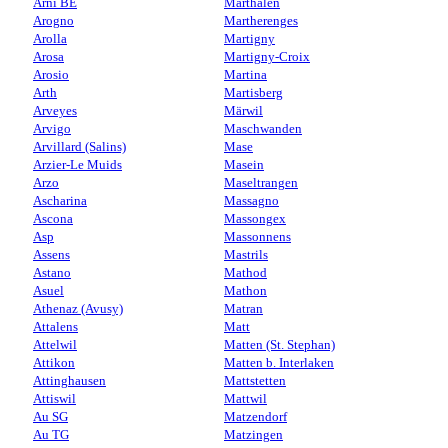
Arni BE
Marthalen
Arogno
Martherenges
Arolla
Martigny
Arosa
Martigny-Croix
Arosio
Martina
Arth
Martisberg
Arveyes
Märwil
Arvigo
Maschwanden
Arvillard (Salins)
Mase
Arzier-Le Muids
Masein
Arzo
Maseltrangen
Ascharina
Massagno
Ascona
Massongex
Asp
Massonnens
Assens
Mastrils
Astano
Mathod
Asuel
Mathon
Athenaz (Avusy)
Matran
Attalens
Matt
Attelwil
Matten (St. Stephan)
Attikon
Matten b. Interlaken
Attinghausen
Mattstetten
Attiswil
Mattwil
Au SG
Matzendorf
Au TG
Matzingen