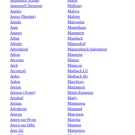
Appenzell Schlatt
Malix
Appenzell Steinegg
Malleray
Apples
Maloja
Aproz (Nendaz)
Malters
Aquila
Malvaglia
Aran
Mamishaus
Aranno
Mammern
Arbaz
Mandach
Arbedo
Männedorf
Arboldswil
Mannenbach-Salenstein
Arbon
Mannens
Arcegno
Manno
Arch
Maracon
Arconciel
Marbach LU
Ardez
Marbach SG
Ardon
Marchissy
Areuse
Mariastein
Argnou (Ayent)
Marin-Epagnier
Arisdorf
Marly
Aristau
Marmorera
Arlesheim
Marnand
Arnegg
Maroggia
Arnex-sur-Nyon
Marolta
Arnex-sur-Orbe
Marsens
Arni AG
Märstetten