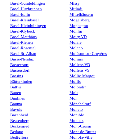
Basel-Gundeldingen
Missy
Basel-Hirzbrunnen
Mitlödi
Basel-Iselin
Mittelhäusern
Basel-Kleinbasel
Mogelsberg
Basel-Kleinhüningen
Moghegno
Basel-Klybeck
Möhlin
Basel-Matthäus
Moiry VD
Basel-Riehen
Molare
Basel-Rosental
Moleno
Basel-St. Alban
Moléson-sur-Gruyères
Basse-Nendaz
Molinis
Bassecourt
Mollens VD
Bassersdorf
Mollens VS
Bassins
Mollie-Margot
Bätterkinden
Mollis
Bättwil
Molondin
Bauen
Mols
Baulmes
Mon
Bauma
Mönchaltorf
Bavois
Moneto
Bazenheid
Monible
Beatenberg
Monnaz
Beckenried
Mont-Crosin
Bedano
Mont-de-Buttes
Bedigliora
Mont-la-Ville