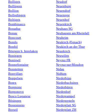
Bolligen
Neudorf
Bollingen
Neuenburg
Bollion
Neuendorf
Bollodingen
Neuenegg
Boltigen
Neuenhof
Bombinasco
Neuenkirch
Bonaduz
Neuhaus SG
Bonau
Neuhausen am Rheinfall
Boncourt
Neuheim
Bondo
Neukirch (Egnach)
Bonfol
Neukirch an der Thur
Bönigen b. Interlaken
Neunkirch
Boningen
Neuwilen
Boniswil
Neyruz FR
Bonnefontaine
Neyruz-sur-Moudon
Bonstetten
Nidau
Bonvillars
Nidfurn
Boppelsen
Niederbipp
Borex
Niederbuchsiten
Borgnone
Niederbüren
Borgonovo
Niederdorf
Bosco Luganese
Niedergampel
Bösingen
Niedergesteln
Bossonnens
Niederglatt SG
Boswil
Niederglatt ZH