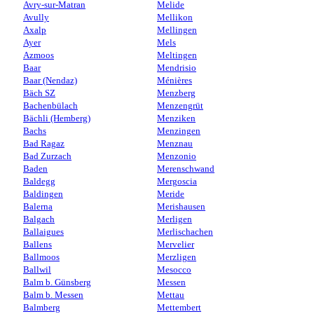
Avry-sur-Matran
Melide
Avully
Mellikon
Axalp
Mellingen
Ayer
Mels
Azmoos
Meltingen
Baar
Mendrisio
Baar (Nendaz)
Ménières
Bäch SZ
Menzberg
Bachenbülach
Menzengrüt
Bächli (Hemberg)
Menziken
Bachs
Menzingen
Bad Ragaz
Menznau
Bad Zurzach
Menzonio
Baden
Merenschwand
Baldegg
Mergoscia
Baldingen
Meride
Balerna
Merishausen
Balgach
Merligen
Ballaigues
Merlischachen
Ballens
Mervelier
Ballmoos
Merzligen
Ballwil
Mesocco
Balm b. Günsberg
Messen
Balm b. Messen
Mettau
Balmberg
Mettembert