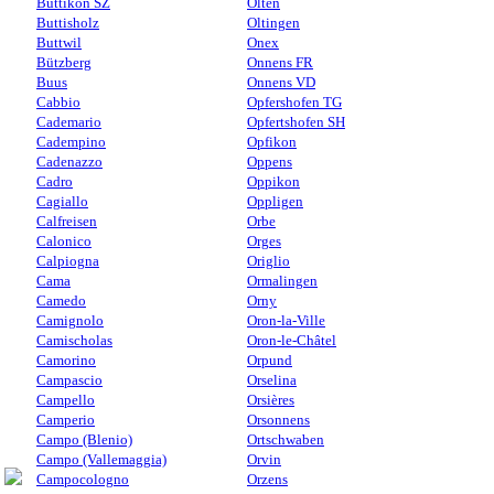
Buttikon SZ
Olten
Buttisholz
Oltingen
Buttwil
Onex
Bützberg
Onnens FR
Buus
Onnens VD
Cabbio
Opfershofen TG
Cademario
Opfertshofen SH
Cadempino
Opfikon
Cadenazzo
Oppens
Cadro
Oppikon
Cagiallo
Oppligen
Calfreisen
Orbe
Calonico
Orges
Calpiogna
Origlio
Cama
Ormalingen
Camedo
Orny
Camignolo
Oron-la-Ville
Camischolas
Oron-le-Châtel
Camorino
Orpund
Campascio
Orselina
Campello
Orsières
Camperio
Orsonnens
Campo (Blenio)
Ortschwaben
Campo (Vallemaggia)
Orvin
Campocologno
Orzens