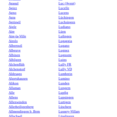
Agasul
Luc (Ayent)
Agiez
Lucelle
Agno
Lucens
Agra
Lüchingen
Agriswil
Luchsingen
Aigle
Ludiano
Aïre
Lüen
Aire-la-Ville
Lufingen
Airolo
Lugaggia
Alberswil
Lugano
Albeuve
Lugnez
Albinen
Lugnorre
Albligen
Luins
Alchenflüh
Lully FR
Alchenstorf
Lully VD
Aldesago
Lumbrein
Algetshausen
Lumino
Alikon
Lunden
Allaman
Lungern
Alle
Lupfig
Allens
Lupsingen
Allenwinden
Lurtigen
Allerheiligenberg
Lüscherz
Allmendingen b. Bern
Lussery-Villars
Allschwil
Lüsslingen