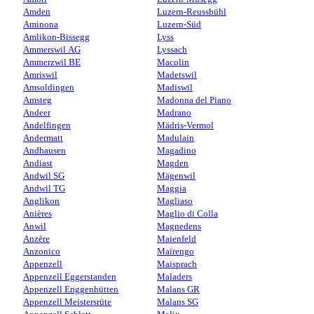
Amden
Luzern-Reussbühl
Aminona
Luzern-Süd
Amlikon-Bissegg
Lyss
Ammerswil AG
Lyssach
Ammerzwil BE
Macolin
Amriswil
Madetswil
Amsoldingen
Madiswil
Amsteg
Madonna del Piano
Andeer
Madrano
Andelfingen
Mädris-Vermol
Andermatt
Madulain
Andhausen
Magadino
Andiast
Magden
Andwil SG
Mägenwil
Andwil TG
Maggia
Anglikon
Magliaso
Anières
Maglio di Colla
Anwil
Magnedens
Anzère
Maienfeld
Anzonico
Mairengo
Appenzell
Maisprach
Appenzell Eggerstanden
Maladers
Appenzell Enggenhütten
Malans GR
Appenzell Meistersrüte
Malans SG