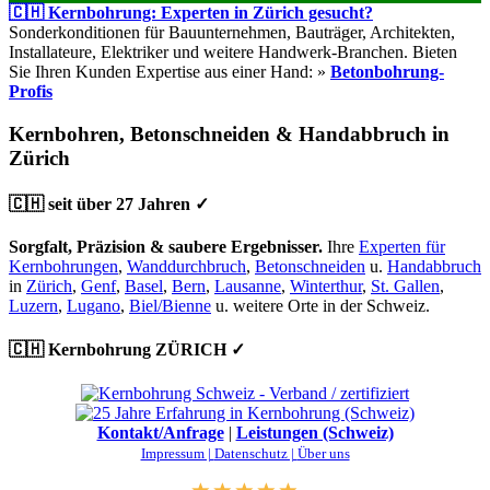
🇨🇭 Kernbohrung: Experten in Zürich gesucht?
Sonderkonditionen für Bauunternehmen, Bauträger, Architekten,
Installateure, Elektriker und weitere Handwerk-Branchen. Bieten
Sie Ihren Kunden Expertise aus einer Hand: »
Betonbohrung-
Profis
Kernbohren, Betonschneiden & Handabbruch in
Zürich
🇨🇭 seit über 27 Jahren ✓
Sorgfalt, Präzision & saubere Ergebnisser.
Ihre
Experten für
Kernbohrungen
,
Wanddurchbruch
,
Betonschneiden
u.
Handabbruch
in
Zürich
,
Genf
,
Basel
,
Bern
,
Lausanne
,
Winterthur
,
St. Gallen
,
Luzern
,
Lugano
,
Biel/Bienne
u. weitere Orte in der Schweiz.
🇨🇭 Kernbohrung ZÜRICH ✓
Kontakt/Anfrage
|
Leistungen (Schweiz)
Impressum |
Datenschutz |
Über uns