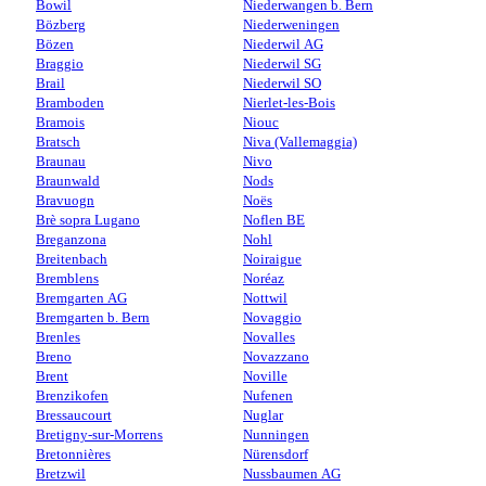
Bowil
Niederwangen b. Bern
Bözberg
Niederweningen
Bözen
Niederwil AG
Braggio
Niederwil SG
Brail
Niederwil SO
Bramboden
Nierlet-les-Bois
Bramois
Niouc
Bratsch
Niva (Vallemaggia)
Braunau
Nivo
Braunwald
Nods
Bravuogn
Noës
Brè sopra Lugano
Noflen BE
Breganzona
Nohl
Breitenbach
Noiraigue
Bremblens
Noréaz
Bremgarten AG
Nottwil
Bremgarten b. Bern
Novaggio
Brenles
Novalles
Breno
Novazzano
Brent
Noville
Brenzikofen
Nufenen
Bressaucourt
Nuglar
Bretigny-sur-Morrens
Nunningen
Bretonnières
Nürensdorf
Bretzwil
Nussbaumen AG