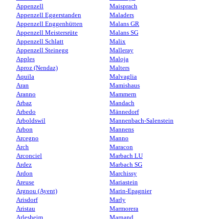
Appenzell
Maisprach
Appenzell Eggerstanden
Maladers
Appenzell Enggenhütten
Malans GR
Appenzell Meistersrüte
Malans SG
Appenzell Schlatt
Malix
Appenzell Steinegg
Malleray
Apples
Maloja
Aproz (Nendaz)
Malters
Aquila
Malvaglia
Aran
Mamishaus
Aranno
Mammern
Arbaz
Mandach
Arbedo
Männedorf
Arboldswil
Mannenbach-Salenstein
Arbon
Mannens
Arcegno
Manno
Arch
Maracon
Arconciel
Marbach LU
Ardez
Marbach SG
Ardon
Marchissy
Areuse
Mariastein
Argnou (Ayent)
Marin-Epagnier
Arisdorf
Marly
Aristau
Marmorera
Arlesheim
Marnand