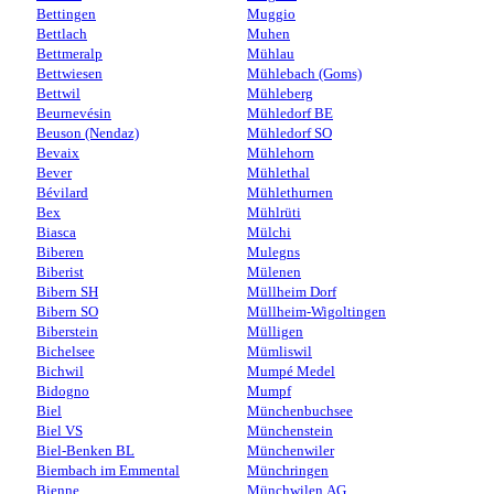
Bettingen
Muggio
Bettlach
Muhen
Bettmeralp
Mühlau
Bettwiesen
Mühlebach (Goms)
Bettwil
Mühleberg
Beurnevésin
Mühledorf BE
Beuson (Nendaz)
Mühledorf SO
Bevaix
Mühlehorn
Bever
Mühlethal
Bévilard
Mühlethurnen
Bex
Mühlrüti
Biasca
Mülchi
Biberen
Mulegns
Biberist
Mülenen
Bibern SH
Müllheim Dorf
Bibern SO
Müllheim-Wigoltingen
Biberstein
Mülligen
Bichelsee
Mümliswil
Bichwil
Mumpé Medel
Bidogno
Mumpf
Biel
Münchenbuchsee
Biel VS
Münchenstein
Biel-Benken BL
Münchenwiler
Biembach im Emmental
Münchringen
Bienne
Münchwilen AG