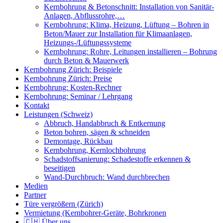
Kernbohrung & Betonschnitt: Installation von Sanitär-
Anlagen, Abflussrohre,…
Kernbohrung: Klima, Heizung, Lüftung – Bohren in
Beton/Mauer zur Installation für Klimaanlagen,
Heizungs-/Lüftungssysteme
Kernbohrung: Rohre, Leitungen installieren – Bohrung
durch Beton & Mauerwerk
Kernbohrung Zürich: Beispiele
Kernbohrung Zürich: Preise
Kernbohrung: Kosten-Rechner
Kernbohrung: Seminar / Lehrgang
Kontakt
Leistungen (Schweiz)
Abbruch, Handabbruch & Entkernung
Beton bohren, sägen & schneiden
Demontage, Rückbau
Kernbohrung, Kernlochbohrung
Schadstoffsanierung: Schadestoffe erkennen &
beseitigen
Wand-Durchbruch: Wand durchbrechen
Medien
Partner
Türe vergrößern (Zürich)
Vermietung (Kernbohrer-Geräte, Bohrkronen
🇨🇭 Über uns