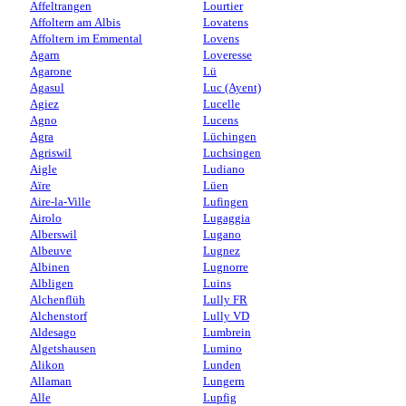
Affeltrangen
Lourtier
Affoltern am Albis
Lovatens
Affoltern im Emmental
Lovens
Agarn
Loveresse
Agarone
Lü
Agasul
Luc (Ayent)
Agiez
Lucelle
Agno
Lucens
Agra
Lüchingen
Agriswil
Luchsingen
Aigle
Ludiano
Aïre
Lüen
Aire-la-Ville
Lufingen
Airolo
Lugaggia
Alberswil
Lugano
Albeuve
Lugnez
Albinen
Lugnorre
Albligen
Luins
Alchenflüh
Lully FR
Alchenstorf
Lully VD
Aldesago
Lumbrein
Algetshausen
Lumino
Alikon
Lunden
Allaman
Lungern
Alle
Lupfig