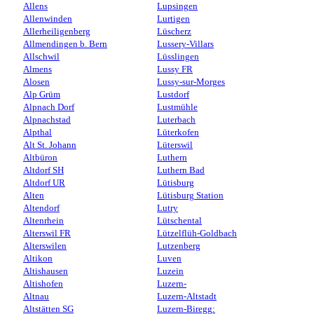
Allens
Lupsingen
Allenwinden
Lurtigen
Allerheiligenberg
Lüscherz
Allmendingen b. Bern
Lussery-Villars
Allschwil
Lüsslingen
Almens
Lussy FR
Alosen
Lussy-sur-Morges
Alp Grüm
Lustdorf
Alpnach Dorf
Lustmühle
Alpnachstad
Luterbach
Alpthal
Lüterkofen
Alt St. Johann
Lüterswil
Altbüron
Luthern
Altdorf SH
Luthern Bad
Altdorf UR
Lütisburg
Alten
Lütisburg Station
Altendorf
Lutry
Altenrhein
Lütschental
Alterswil FR
Lützelflüh-Goldbach
Alterswilen
Lutzenberg
Altikon
Luven
Altishausen
Luzein
Altishofen
Luzern-
Altnau
Luzern-Altstadt
Altstätten SG
Luzern-Biregg: