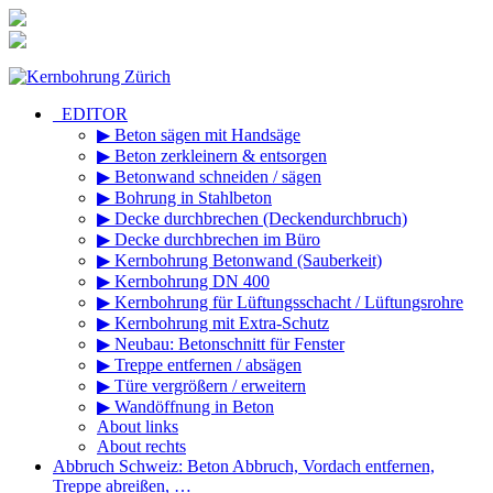
Zum
Inhalt
springen
_EDITOR
▶ Beton sägen mit Handsäge
▶ Beton zerkleinern & entsorgen
▶ Betonwand schneiden / sägen
▶ Bohrung in Stahlbeton
▶ Decke durchbrechen (Deckendurchbruch)
▶ Decke durchbrechen im Büro
▶ Kernbohrung Betonwand (Sauberkeit)
▶ Kernbohrung DN 400
▶ Kernbohrung für Lüftungsschacht / Lüftungsrohre
▶ Kernbohrung mit Extra-Schutz
▶ Neubau: Betonschnitt für Fenster
▶ Treppe entfernen / absägen
▶ Türe vergrößern / erweitern
▶ Wandöffnung in Beton
About links
About rechts
Abbruch Schweiz: Beton Abbruch, Vordach entfernen,
Treppe abreißen, …