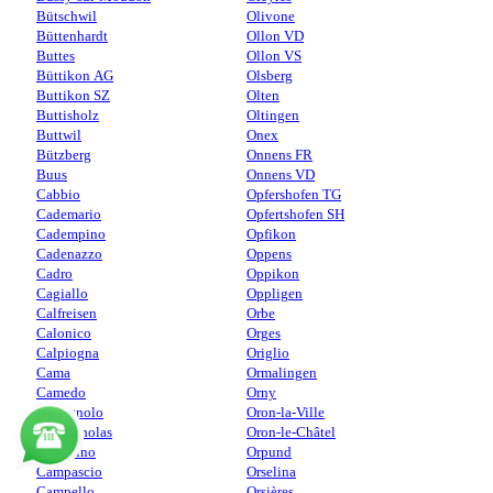
Bütschwil
Olivone
Büttenhardt
Ollon VD
Buttes
Ollon VS
Büttikon AG
Olsberg
Buttikon SZ
Olten
Buttisholz
Oltingen
Buttwil
Onex
Bützberg
Onnens FR
Buus
Onnens VD
Cabbio
Opfershofen TG
Cademario
Opfertshofen SH
Cadempino
Opfikon
Cadenazzo
Oppens
Cadro
Oppikon
Cagiallo
Oppligen
Calfreisen
Orbe
Calonico
Orges
Calpiogna
Origlio
Cama
Ormalingen
Camedo
Orny
Camignolo
Oron-la-Ville
Camischolas
Oron-le-Châtel
Camorino
Orpund
Campascio
Orselina
Campello
Orsières