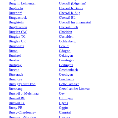
Burg im Leimental
Oberwil (Dägerlen)
Burgäschi
Oberwil b. Büren
Burgdorf
Oberwil b. Zug
Bürgenstock
Oberwil BL
Burgistein
Oberwil im Simmental
Burglauenen
Oberwil-Lieli
Bürglen OW
Obfelden
Bürglen TG
Obstalden
Bürglen UR
Ochlenberg
Büriswilen
Ocourt
Büron
Odogno
Bursinel
Oekingen
Bursins
Oensingen
Burtigny
Oerlingen
Buseno
Oeschenbach
Büsserach
Oeschgen
Bussigny
Oeschseite
Bussigny-sur-Oron
Oetwil am See
Bussnang
Oetwil an der Limmat
Busswil b. Melchnau
Oey
Busswil BE
Oftringen
Busswil TG
Ogens
Bussy FR
Oggio
Bussy-Chardonney
Ohmstal
Bussy-sur-Moudon
Oleyres