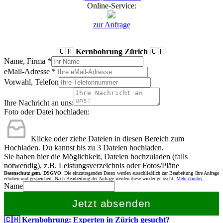
Online-Service:
zur Anfrage
🇨🇭
Kernbohrung Zürich
🇨🇭
Name, Firma
*
eMail-Adresse
*
Vorwahl, Telefon
Ihre Nachricht an uns:
Foto oder Datei hochladen:
Klicke oder ziehe Dateien in diesen Bereich zum
Hochladen.
Du kannst bis zu 3 Dateien hochladen.
Sie haben hier die Möglichkeit, Dateien hochzuladen (falls
notwendig), z.B. Leistungsverzeichnis oder Fotos/Pläne
Datenschutz gem. DSGVO
: Die einzutragenden Daten werden ausschließlich zur Bearbeitung Ihre Anfrage
erhoben und gespeichert. Nach Bearbeitung der Anfrage werden diese wieder gelöscht.
Mehr darüber.
Name
Jetzt absenden
🇨🇭 Kernbohrung: Experten in Zürich gesucht?