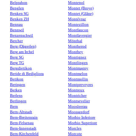
Belprahon
Montenol
Benglen
Montet (Broye)
Benken SG
Montet (Glâne)
Benken ZH
Montévraz
Bennau
Montezillon
Bennwil
Montfaucon
Benzenschwil
Montfavergier
Bercher
Mönthal
Berg (Dägerlen)
Montherod
Berg am Irchel
Monthey
Berg SG
Montignez
Berg TG
Montlingen
Bergdietikon
Montmagny
Beride di Bedigliora
Montmelon
Berikon
Montmollin
Beringen
Montpreveyres
Berken
Montreux
Berlens
Montricher
Berlingen
Montsevelier
Bern
Moosleerau
Bern-Altstadt
Moosseedorf
Bern-Breitenrain
Morbio Inferiore
Bern-Felsenau
Morbio Superiore
Bern-Innenstadt
Morcles
Bern-Kirchenfeld
Morcote