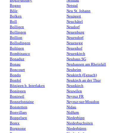
Bogis-Bossey
Nesslau
Bogno
Netstal
Bôle
Neu St. Johann
Bolken
Neuägeri
Boll
Neuchâtel
Bolligen
Neudorf
Bollingen
Neuenburg
Bollion
Neuendorf
Bollodingen
Neuenegg
Boltigen
Neuenhof
Bombinasco
Neuenkirch
Bonaduz
Neuhaus SG
Bonau
Neuhausen am Rheinfall
Boncourt
Neuheim
Bondo
Neukirch (Egnach)
Bonfol
Neukirch an der Thur
Bönigen b. Interlaken
Neunkirch
Boningen
Neuwilen
Boniswil
Neyruz FR
Bonnefontaine
Neyruz-sur-Moudon
Bonstetten
Nidau
Bonvillars
Nidfurn
Boppelsen
Niederbipp
Borex
Niederbuchsiten
Borgnone
Niederbüren