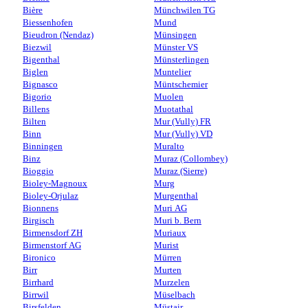
Bière
Münchwilen TG
Biessenhofen
Mund
Bieudron (Nendaz)
Münsingen
Biezwil
Münster VS
Bigenthal
Münsterlingen
Biglen
Muntelier
Bignasco
Müntschemier
Bigorio
Muolen
Billens
Muotathal
Bilten
Mur (Vully) FR
Binn
Mur (Vully) VD
Binningen
Muralto
Binz
Muraz (Collombey)
Bioggio
Muraz (Sierre)
Bioley-Magnoux
Murg
Bioley-Orjulaz
Murgenthal
Bionnens
Muri AG
Birgisch
Muri b. Bern
Birmensdorf ZH
Muriaux
Birmenstorf AG
Murist
Bironico
Mürren
Birr
Murten
Birrhard
Murzelen
Birrwil
Müselbach
Birsfelden
Müstair