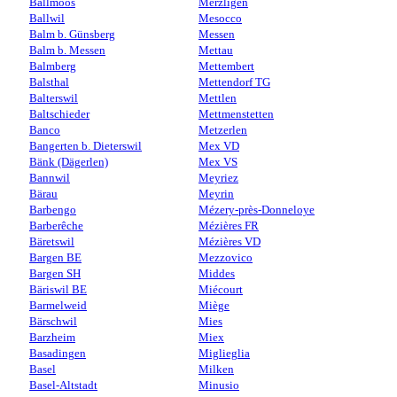
Ballmoos
Merzligen
Ballwil
Mesocco
Balm b. Günsberg
Messen
Balm b. Messen
Mettau
Balmberg
Mettembert
Balsthal
Mettendorf TG
Balterswil
Mettlen
Baltschieder
Mettmenstetten
Banco
Metzerlen
Bangerten b. Dieterswil
Mex VD
Bänk (Dägerlen)
Mex VS
Bannwil
Meyriez
Bärau
Meyrin
Barbengo
Mézery-près-Donneloye
Barberêche
Mézières FR
Bäretswil
Mézières VD
Bargen BE
Mezzovico
Bargen SH
Middes
Bäriswil BE
Miécourt
Barmelweid
Miège
Bärschwil
Mies
Barzheim
Miex
Basadingen
Miglieglia
Basel
Milken
Basel-Altstadt
Minusio