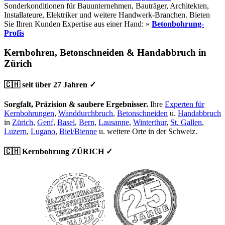
Sonderkonditionen für Bauunternehmen, Bauträger, Architekten,
Installateure, Elektriker und weitere Handwerk-Branchen. Bieten
Sie Ihren Kunden Expertise aus einer Hand: »
Betonbohrung-
Profis
Kernbohren, Betonschneiden & Handabbruch in
Zürich
🇨🇭 seit über 27 Jahren ✓
Sorgfalt, Präzision & saubere Ergebnisser.
Ihre
Experten für
Kernbohrungen
,
Wanddurchbruch
,
Betonschneiden
u.
Handabbruch
in
Zürich
,
Genf
,
Basel
,
Bern
,
Lausanne
,
Winterthur
,
St. Gallen
,
Luzern
,
Lugano
,
Biel/Bienne
u. weitere Orte in der Schweiz.
🇨🇭 Kernbohrung ZÜRICH ✓