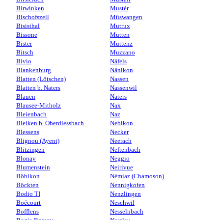
Birwinken
Mustér
Bischofszell
Müswangen
Bisisthal
Mutrux
Bissone
Mutten
Bister
Muttenz
Bitsch
Muzzano
Bivio
Näfels
Blankenburg
Nänikon
Blatten (Lötschen)
Nassen
Blatten b. Naters
Nassenwil
Blauen
Naters
Blausee-Mitholz
Nax
Bleienbach
Naz
Bleiken b. Oberdiessbach
Nebikon
Blessens
Necker
Blignou (Ayent)
Neerach
Blitzingen
Neftenbach
Blonay
Neggio
Blumenstein
Neirivue
Böbikon
Némiaz (Chamoson)
Böckten
Nennigkofen
Bodio TI
Nenzlingen
Boécourt
Neschwil
Bofflens
Nesselnbach