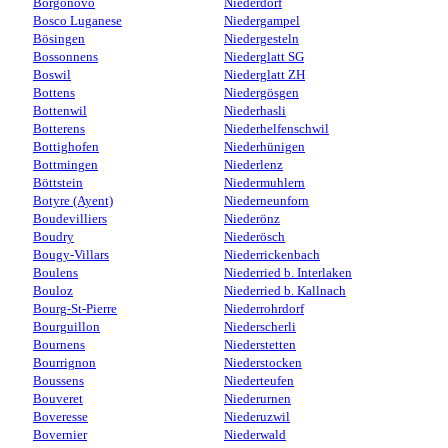
Borgonovo
Niederdorf
Bosco Luganese
Niedergampel
Bösingen
Niedergesteln
Bossonnens
Niederglatt SG
Boswil
Niederglatt ZH
Bottens
Niedergösgen
Bottenwil
Niederhasli
Botterens
Niederhelfenschwil
Bottighofen
Niederhünigen
Bottmingen
Niederlenz
Böttstein
Niedermuhlern
Botyre (Ayent)
Niederneunforn
Boudevilliers
Niederönz
Boudry
Niederösch
Bougy-Villars
Niederrickenbach
Boulens
Niederried b. Interlaken
Bouloz
Niederried b. Kallnach
Bourg-St-Pierre
Niederrohrdorf
Bourguillon
Niederscherli
Bournens
Niederstetten
Bourrignon
Niederstocken
Boussens
Niederteufen
Bouveret
Niederurnen
Boveresse
Niederuzwil
Bovernier
Niederwald