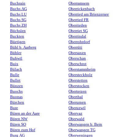
Buchrain
Oberramsern
Buchs AG
Oberrickenbach
Buchs LU
Oberried am Brienzersee
Buchs SG
Oberried FR
Buchs ZH
Oberrieden
Büchslen
Oberriet SG
Buckten
Oberrindal
Büetigen
Oberrohrdorf
Bühl b. Aarberg
Oberrüti
Bühler
Obersaxen
Buhwil
Oberschan
Buix
Oberschrot
Bülach
Oberstammheim
Bulle
Obersteckholz
Bullet
Oberstetten
Bünzen
Oberstocken
Buochs
Oberterzen
Buonas
Oberthal
Bürchen
Oberurnen
Bure
Oberuzwil
Büren an der Aare
Obervaz
Büren NW
Oberwald
Büren SO
Oberwangen b. Bern
Büren zum Hof
Oberwangen TG
Burg AG
Oberweningen