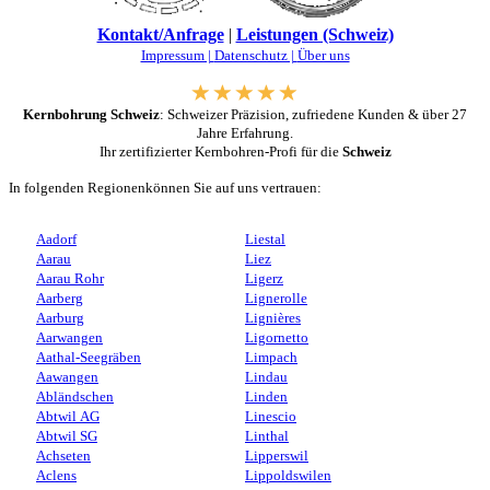
Kontakt/Anfrage
|
Leistungen (Schweiz)
Impressum |
Datenschutz |
Über uns
Kernbohrung Schweiz
: Schweizer Präzision, zufriedene Kunden & über 27
Jahre Erfahrung.
Ihr zertifizierter Kernbohren-Profi für die
Schweiz
In folgenden Regionenkönnen Sie auf uns vertrauen:
Aadorf
Liestal
Aarau
Liez
Aarau Rohr
Ligerz
Aarberg
Lignerolle
Aarburg
Lignières
Aarwangen
Ligornetto
Aathal-Seegräben
Limpach
Aawangen
Lindau
Abländschen
Linden
Abtwil AG
Linescio
Abtwil SG
Linthal
Achseten
Lipperswil
Aclens
Lippoldswilen