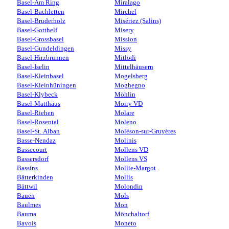
Basel-Am Ring
Miralago
Basel-Bachletten
Mirchel
Basel-Bruderholz
Misériez (Salins)
Basel-Gotthelf
Misery
Basel-Grossbasel
Mission
Basel-Gundeldingen
Missy
Basel-Hirzbrunnen
Mitlödi
Basel-Iselin
Mittelhäusern
Basel-Kleinbasel
Mogelsberg
Basel-Kleinhüningen
Moghegno
Basel-Klybeck
Möhlin
Basel-Matthäus
Moiry VD
Basel-Riehen
Molare
Basel-Rosental
Moleno
Basel-St. Alban
Moléson-sur-Gruyères
Basse-Nendaz
Molinis
Bassecourt
Mollens VD
Bassersdorf
Mollens VS
Bassins
Mollie-Margot
Bätterkinden
Mollis
Bättwil
Molondin
Bauen
Mols
Baulmes
Mon
Bauma
Mönchaltorf
Bavois
Moneto