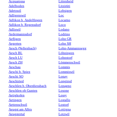
Acquarossa
Littenheid
Adelboden
Litzirüti
Adetswil
Lobsigen
Adligenswil
Loc
Adlikon b. Andelfingen
Locarno
Adlikon b. Regensdorf
Loco
Adliswil
Lodano
Aedermannsdorf
Lodrino
Aefligen
Lohn GR
Aegerten
Lohn SH
Aesch (Neftenbach)
Lohn-Ammannsegg
Aesch BL
Löhningen
Aesch LU
Lohnstorf
Aesch ZH
Lömmenschwil
Aeschau
Lommis
Aeschi b. Spiez
Lommiswil
Aeschi SO
Lonay
Aeschiried
Longirod
Aeschlen b. Oberdiessbach
Lopagno
Aeschlen ob Gunten
Losone
Aetigkofen
Lossy
Aetingen
Lostallo
Aettenschwil
Lostorf
Aeugst am Albis
Lottigna
Aeugstertal
Lotzwil