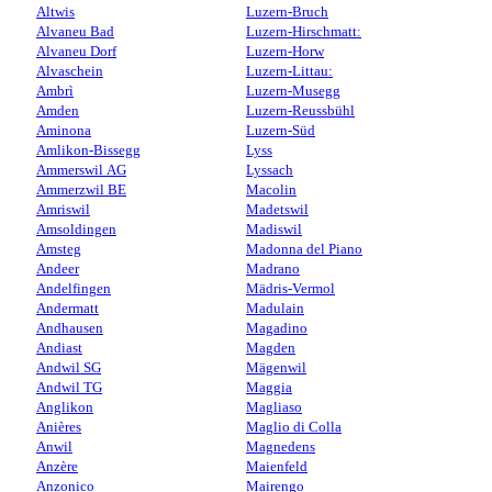
Altwis
Luzern-Bruch
Alvaneu Bad
Luzern-Hirschmatt:
Alvaneu Dorf
Luzern-Horw
Alvaschein
Luzern-Littau:
Ambrì
Luzern-Musegg
Amden
Luzern-Reussbühl
Aminona
Luzern-Süd
Amlikon-Bissegg
Lyss
Ammerswil AG
Lyssach
Ammerzwil BE
Macolin
Amriswil
Madetswil
Amsoldingen
Madiswil
Amsteg
Madonna del Piano
Andeer
Madrano
Andelfingen
Mädris-Vermol
Andermatt
Madulain
Andhausen
Magadino
Andiast
Magden
Andwil SG
Mägenwil
Andwil TG
Maggia
Anglikon
Magliaso
Anières
Maglio di Colla
Anwil
Magnedens
Anzère
Maienfeld
Anzonico
Mairengo