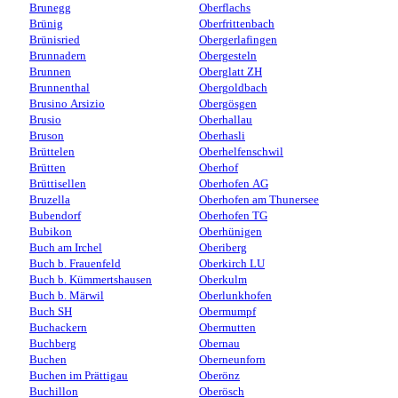
Brunegg
Oberflachs
Brünig
Oberfrittenbach
Brünisried
Obergerlafingen
Brunnadern
Obergesteln
Brunnen
Oberglatt ZH
Brunnenthal
Obergoldbach
Brusino Arsizio
Obergösgen
Brusio
Oberhallau
Bruson
Oberhasli
Brüttelen
Oberhelfenschwil
Brütten
Oberhof
Brüttisellen
Oberhofen AG
Bruzella
Oberhofen am Thunersee
Bubendorf
Oberhofen TG
Bubikon
Oberhünigen
Buch am Irchel
Oberiberg
Buch b. Frauenfeld
Oberkirch LU
Buch b. Kümmertshausen
Oberkulm
Buch b. Märwil
Oberlunkhofen
Buch SH
Obermumpf
Buchackern
Obermutten
Buchberg
Obernau
Buchen
Oberneunforn
Buchen im Prättigau
Oberönz
Buchillon
Oberösch