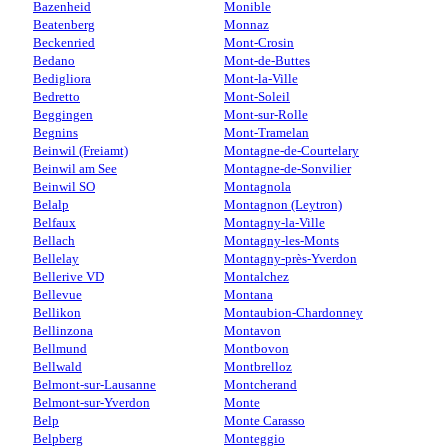
Bazenheid
Monible
Beatenberg
Monnaz
Beckenried
Mont-Crosin
Bedano
Mont-de-Buttes
Bedigliora
Mont-la-Ville
Bedretto
Mont-Soleil
Beggingen
Mont-sur-Rolle
Begnins
Mont-Tramelan
Beinwil (Freiamt)
Montagne-de-Courtelary
Beinwil am See
Montagne-de-Sonvilier
Beinwil SO
Montagnola
Belalp
Montagnon (Leytron)
Belfaux
Montagny-la-Ville
Bellach
Montagny-les-Monts
Bellelay
Montagny-près-Yverdon
Bellerive VD
Montalchez
Bellevue
Montana
Bellikon
Montaubion-Chardonney
Bellinzona
Montavon
Bellmund
Montbovon
Bellwald
Montbrelloz
Belmont-sur-Lausanne
Montcherand
Belmont-sur-Yverdon
Monte
Belp
Monte Carasso
Belpberg
Monteggio