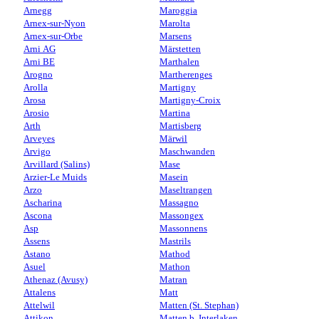
Arnegg
Maroggia
Arnex-sur-Nyon
Marolta
Arnex-sur-Orbe
Marsens
Arni AG
Märstetten
Arni BE
Marthalen
Arogno
Martherenges
Arolla
Martigny
Arosa
Martigny-Croix
Arosio
Martina
Arth
Martisberg
Arveyes
Märwil
Arvigo
Maschwanden
Arvillard (Salins)
Mase
Arzier-Le Muids
Masein
Arzo
Maseltrangen
Ascharina
Massagno
Ascona
Massongex
Asp
Massonnens
Assens
Mastrils
Astano
Mathod
Asuel
Mathon
Athenaz (Avusy)
Matran
Attalens
Matt
Attelwil
Matten (St. Stephan)
Attikon
Matten b. Interlaken