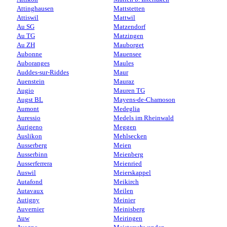
Attinghausen
Mattstetten
Attiswil
Mattwil
Au SG
Matzendorf
Au TG
Matzingen
Au ZH
Mauborget
Aubonne
Mauensee
Auboranges
Maules
Auddes-sur-Riddes
Maur
Auenstein
Mauraz
Augio
Mauren TG
Augst BL
Mayens-de-Chamoson
Aumont
Medeglia
Auressio
Medels im Rheinwald
Aurigeno
Meggen
Auslikon
Mehlsecken
Ausserberg
Meien
Ausserbinn
Meienberg
Ausserferrera
Meienried
Auswil
Meierskappel
Autafond
Meikirch
Autavaux
Meilen
Autigny
Meinier
Auvernier
Meinisberg
Auw
Meiringen