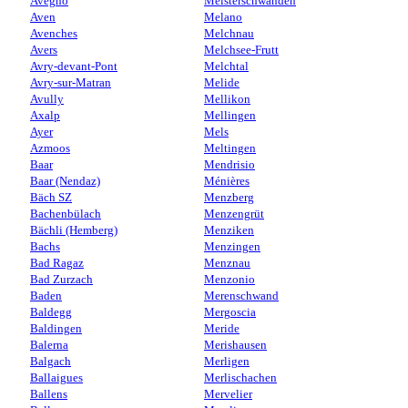
Avegno
Meisterschwanden
Aven
Melano
Avenches
Melchnau
Avers
Melchsee-Frutt
Avry-devant-Pont
Melchtal
Avry-sur-Matran
Melide
Avully
Mellikon
Axalp
Mellingen
Ayer
Mels
Azmoos
Meltingen
Baar
Mendrisio
Baar (Nendaz)
Ménières
Bäch SZ
Menzberg
Bachenbülach
Menzengrüt
Bächli (Hemberg)
Menziken
Bachs
Menzingen
Bad Ragaz
Menznau
Bad Zurzach
Menzonio
Baden
Merenschwand
Baldegg
Mergoscia
Baldingen
Meride
Balerna
Merishausen
Balgach
Merligen
Ballaigues
Merlischachen
Ballens
Mervelier