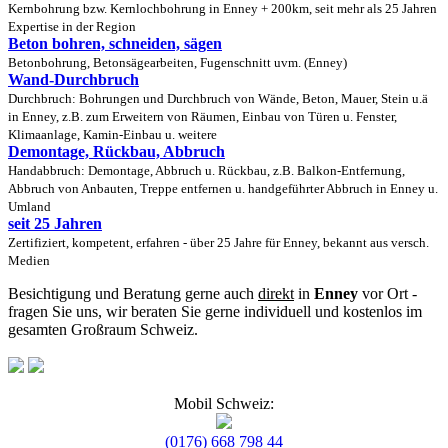
Kernbohrung bzw. Kernlochbohrung in Enney + 200km, seit mehr als 25 Jahren
Expertise in der Region
Beton bohren, schneiden, sägen
Betonbohrung, Betonsägearbeiten, Fugenschnitt uvm. (Enney)
Wand-Durchbruch
Durchbruch: Bohrungen und Durchbruch von Wände, Beton, Mauer, Stein u.ä
in Enney, z.B. zum Erweitern von Räumen, Einbau von Türen u. Fenster,
Klimaanlage, Kamin-Einbau u. weitere
Demontage, Rückbau, Abbruch
Handabbruch: Demontage, Abbruch u. Rückbau, z.B. Balkon-Entfernung,
Abbruch von Anbauten, Treppe entfernen u. handgeführter Abbruch in Enney u.
Umland
seit 25 Jahren
Zertifiziert, kompetent, erfahren - über 25 Jahre für Enney, bekannt aus versch.
Medien
Besichtigung und Beratung gerne auch
direkt
in
Enney
vor Ort -
fragen Sie uns, wir beraten Sie gerne individuell und kostenlos im
gesamten Großraum Schweiz.
Mobil Schweiz:
(0176) 668 798 44