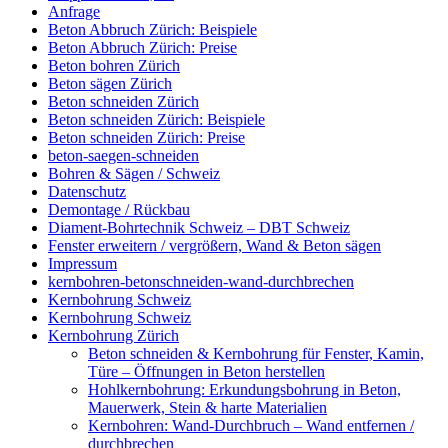
Anfrage
Beton Abbruch Zürich: Beispiele
Beton Abbruch Zürich: Preise
Beton bohren Zürich
Beton sägen Zürich
Beton schneiden Zürich
Beton schneiden Zürich: Beispiele
Beton schneiden Zürich: Preise
beton-saegen-schneiden
Bohren & Sägen / Schweiz
Datenschutz
Demontage / Rückbau
Diament-Bohrtechnik Schweiz – DBT Schweiz
Fenster erweitern / vergrößern, Wand & Beton sägen
Impressum
kernbohren-betonschneiden-wand-durchbrechen
Kernbohrung Schweiz
Kernbohrung Schweiz
Kernbohrung Zürich
Beton schneiden & Kernbohrung für Fenster, Kamin,
Türe – Öffnungen in Beton herstellen
Hohlkernbohrung: Erkundungsbohrung in Beton,
Mauerwerk, Stein & harte Materialien
Kernbohren: Wand-Durchbruch – Wand entfernen /
durchbrechen