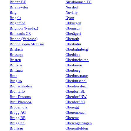
Brienz BE
Nussbaumen TG
Brienzwiler
Nusshof
Brig
Nuvilly
Brigels
Nyon
Brigerbad
Obbürgen
Brignon (Nendaz)
Oberaach
Brinzauls GR
Oberägeri
Brione (Verzasca)
Oberarth
Brione sopra Minusio
Oberbalm
Brislach
Oberbalmberg
Brissago
Oberbipp
Bristen
Oberbuchsiten
Brittern
Oberbüren
Brittnau
Oberburg
Broc
Oberbussnang
Broglio
Oberbütschel
Bronschhofen
Oberdiessbach
Brontallo
Oberdorf BL
Brot-Dessous
Oberdorf NW
Brot-Plamboz
Oberdorf SO
Bruderholz
Oberegg
Brugg AG
Oberembrach
Brügg BE
Oberems
Brügglen
Oberengstringen
Brülisau
Oberentfelden