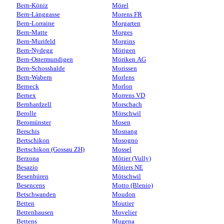
Bern-Köniz
Mörel
Bern-Länggasse
Morens FR
Bern-Lorraine
Morgarten
Bern-Matte
Morges
Bern-Murifeld
Morgins
Bern-Nydegg
Mörigen
Bern-Ostermundigen
Möriken AG
Bern-Schosshalde
Morissen
Bern-Wabern
Morlens
Berneck
Morlon
Bernex
Morrens VD
Bernhardzell
Morschach
Berolle
Mörschwil
Beromünster
Mosen
Berschis
Mosnang
Bertschikon
Mosogno
Bertschikon (Gossau ZH)
Mossel
Berzona
Môtier (Vully)
Besazio
Môtiers NE
Besenbüren
Mötschwil
Besencens
Motto (Blenio)
Betschwanden
Moudon
Betten
Moutier
Bettenhausen
Movelier
Bettens
Mugena