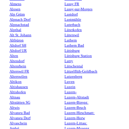
Almens
Lussy FR
Alosen
Lussy-sur-Morges
Alp Grüm
Lustdorf
Alpnach Dorf
Lustmühle
Alpnachstad
Luterbach
Alpthal
Lüterkofen
Alt St. Johann
Lüterswil
Altbüron
Luthern
Altdorf SH
Luthern Bad
Altdorf UR
Lütisburg
Alten
Lütisburg Station
Altendorf
Lutry
Altenrhein
Lütschental
Alterswil FR
Lützelflüh-Goldbach
Alterswilen
Lutzenberg
Altikon
Luven
Altishausen
Luzein
Altishofen
Luzern-
Altnau
Luzern-Altstadt
Altstätten SG
Luzern-Biregg:
Altwis
Luzern-Bruch
Alvaneu Bad
Luzern-Hirschmatt:
Alvaneu Dorf
Luzern-Horw
Alvaschein
Luzern-Littau:
Ambrì
Luzern-Musegg