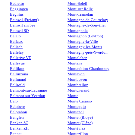
Bedretto
Mont-Soleil
Beggingen
Mont-sur-Rolle
Begnins
Mont-Tramelan
Beinwil (Freiamt)
Montagne-de-Courtelary
Beinwil am See
Montagne-de-Sonvilier
Beinwil SO
Montagnola
Belalp
Montagnon (Leytron)
Belfaux
Montagny-la-Ville
Bellach
Montagny-les-Monts
Bellelay
Montagny-près-Yverdon
Bellerive VD
Montalchez
Bellevue
Montana
Bellikon
Montaubion-Chardonney
Bellinzona
Montavon
Bellmund
Montbovon
Bellwald
Montbrelloz
Belmont-sur-Lausanne
Montcherand
Belmont-sur-Yverdon
Monte
Belp
Monte Carasso
Belpberg
Monteggio
Belprahon
Montenol
Benglen
Montet (Broye)
Benken SG
Montet (Glâne)
Benken ZH
Montévraz
Bennau
Montezillon