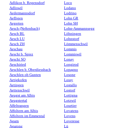
Adlikon b. Regensdorf
Loco
Adliswil
Lodano
Aedermannsdorf
Lodrino
Aefligen
Lohn GR
Aegerten
Lohn SH
Aesch (Neftenbach)
Lohn-Ammannsegg
Aesch BL
Löhningen
Aesch LU
Lohnstorf
Aesch ZH
Lömmenschwil
Aeschau
Lommis
Aeschi b. Spiez
Lommiswil
Aeschi SO
Lonay
Aeschiried
Longirod
Aeschlen b. Oberdiessbach
Lopagno
Aeschlen ob Gunten
Losone
Aetigkofen
Lossy
Aetingen
Lostallo
Aettenschwil
Lostorf
Aeugst am Albis
Lottigna
Aeugstertal
Lotzwil
Affeltrangen
Lourtier
Affoltern am Albis
Lovatens
Affoltern im Emmental
Lovens
Agarn
Loveresse
Agarone
Lü