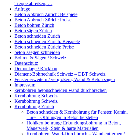
Treppe abreißen, …
Anfrage
Beton Abbruch Zürich: Beispiele
Beton Abbruch Zürich: Preise
Beton bohren Zürich
Beton sägen Zürich
Beton schneiden Zürich
Beton schneiden Zürich: Beispiele
Beton schneiden Zürich: Preise
beton-saegen-schneiden
Bohren & Sägen / Schweiz
Datenschutz
Demontage / Rückbau
Diament-Bohrtechnik Schweiz – DBT Schweiz
Fenster erweitern / vergrößern, Wand & Beton sägen
Impressum
kernbohren-betonschneiden-wand-durchbrechen
Kernbohrung Schweiz
Kernbohrung Schweiz
Kernbohrung Zürich
Beton schneiden & Kernbohrung für Fenster, Kamin,
Türe – Öffnungen in Beton herstellen
Hohlkernbohrung: Erkundungsbohrung in Beton,
Mauerwerk, Stein & harte Materialien
Kernbohren: Wand-Durchbruch – Wand entfernen /