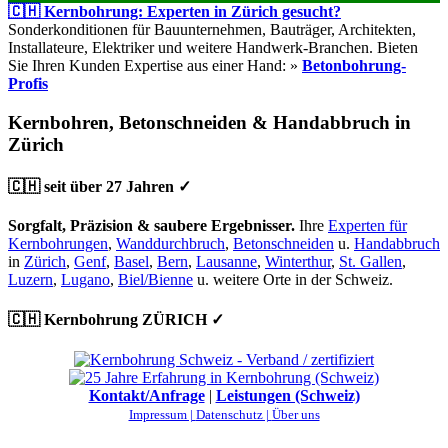
🇨🇭 Kernbohrung: Experten in Zürich gesucht?
Sonderkonditionen für Bauunternehmen, Bauträger, Architekten,
Installateure, Elektriker und weitere Handwerk-Branchen. Bieten
Sie Ihren Kunden Expertise aus einer Hand: »
Betonbohrung-
Profis
Kernbohren, Betonschneiden & Handabbruch in
Zürich
🇨🇭 seit über 27 Jahren ✓
Sorgfalt, Präzision & saubere Ergebnisser.
Ihre
Experten für
Kernbohrungen
,
Wanddurchbruch
,
Betonschneiden
u.
Handabbruch
in
Zürich
,
Genf
,
Basel
,
Bern
,
Lausanne
,
Winterthur
,
St. Gallen
,
Luzern
,
Lugano
,
Biel/Bienne
u. weitere Orte in der Schweiz.
🇨🇭 Kernbohrung ZÜRICH ✓
Kontakt/Anfrage
|
Leistungen (Schweiz)
Impressum |
Datenschutz |
Über uns