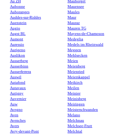
Au ZH
Mauborget
Aubonne
Mauensee
Auboranges
Maules
Auddes-sur-Riddes
Maur
Auenstein
Mauraz
Augio
Mauren TG
Augst BL
Mayens-de-Chamoson
Aumont
Medeglia
Auressio
Medels im Rheinwald
Aurigeno
Meggen
Auslikon
Mehlsecken
Ausserberg
Meien
Ausserbinn
Meienberg
Ausserferrera
Meienried
Auswil
Meierskappel
Autafond
Meikirch
Autavaux
Meilen
Autigny
Meinier
Auvernier
Meinisberg
Auw
Meiringen
Avegno
Meisterschwanden
Aven
Melano
Avenches
Melchnau
Avers
Melchsee-Frutt
Avry-devant-Pont
Melchtal