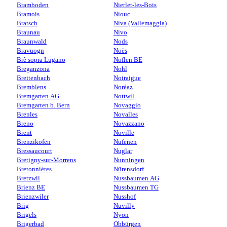
Bramboden
Nierlet-les-Bois
Bramois
Niouc
Bratsch
Niva (Vallemaggia)
Braunau
Nivo
Braunwald
Nods
Bravuogn
Noës
Brè sopra Lugano
Noflen BE
Breganzona
Nohl
Breitenbach
Noiraigue
Bremblens
Noréaz
Bremgarten AG
Nottwil
Bremgarten b. Bern
Novaggio
Brenles
Novalles
Breno
Novazzano
Brent
Noville
Brenzikofen
Nufenen
Bressaucourt
Nuglar
Bretigny-sur-Morrens
Nunningen
Bretonnières
Nürensdorf
Bretzwil
Nussbaumen AG
Brienz BE
Nussbaumen TG
Brienzwiler
Nusshof
Brig
Nuvilly
Brigels
Nyon
Brigerbad
Obbürgen