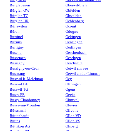
Burglauenen
Oberwil-Lieli
Bürglen OW
Obfelden
Bürglen TG
Obstalden
Bürglen UR
Ochlenberg
Büriswilen
Ocourt
Büron
Odogno
Bursinel
Oekingen
Bursins
Oensingen
Burtigny
Oerlingen
Buseno
Oeschenbach
Büsserach
Oeschgen
Bussigny
Oeschseite
Bussigny-sur-Oron
Oetwil am See
Bussnang
Oetwil an der Limmat
Busswil b. Melchnau
Oey
Busswil BE
Oftringen
Busswil TG
Ogens
Bussy FR
Oggio
Bussy-Chardonney
Ohmstal
Bussy-sur-Moudon
Oleyres
Bütschwil
Olivone
Büttenhardt
Ollon VD
Buttes
Ollon VS
Büttikon AG
Olsberg