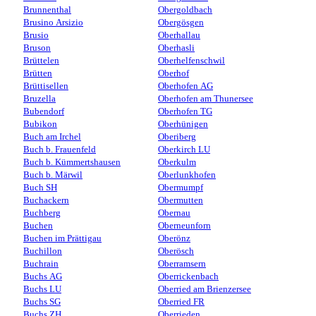
Brunnenthal
Obergoldbach
Brusino Arsizio
Obergösgen
Brusio
Oberhallau
Bruson
Oberhasli
Brüttelen
Oberhelfenschwil
Brütten
Oberhof
Brüttisellen
Oberhofen AG
Bruzella
Oberhofen am Thunersee
Bubendorf
Oberhofen TG
Bubikon
Oberhünigen
Buch am Irchel
Oberiberg
Buch b. Frauenfeld
Oberkirch LU
Buch b. Kümmertshausen
Oberkulm
Buch b. Märwil
Oberlunkhofen
Buch SH
Obermumpf
Buchackern
Obermutten
Buchberg
Obernau
Buchen
Oberneunforn
Buchen im Prättigau
Oberönz
Buchillon
Oberösch
Buchrain
Oberramsern
Buchs AG
Oberrickenbach
Buchs LU
Oberried am Brienzersee
Buchs SG
Oberried FR
Buchs ZH
Oberrieden