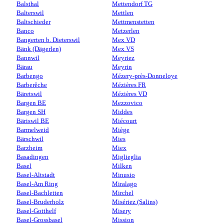
Balsthal
Mettendorf TG
Balterswil
Mettlen
Baltschieder
Mettmenstetten
Banco
Metzerlen
Bangerten b. Dieterswil
Mex VD
Bänk (Dägerlen)
Mex VS
Bannwil
Meyriez
Bärau
Meyrin
Barbengo
Mézery-près-Donneloye
Barberêche
Mézières FR
Bäretswil
Mézières VD
Bargen BE
Mezzovico
Bargen SH
Middes
Bäriswil BE
Miécourt
Barmelweid
Miège
Bärschwil
Mies
Barzheim
Miex
Basadingen
Miglieglia
Basel
Milken
Basel-Altstadt
Minusio
Basel-Am Ring
Miralago
Basel-Bachletten
Mirchel
Basel-Bruderholz
Misériez (Salins)
Basel-Gotthelf
Misery
Basel-Grossbasel
Mission