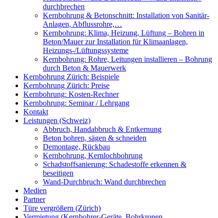
durchbrechen
Kernbohrung & Betonschnitt: Installation von Sanitär-
Anlagen, Abflussrohre,…
Kernbohrung: Klima, Heizung, Lüftung – Bohren in
Beton/Mauer zur Installation für Klimaanlagen,
Heizungs-/Lüftungssysteme
Kernbohrung: Rohre, Leitungen installieren – Bohrung
durch Beton & Mauerwerk
Kernbohrung Zürich: Beispiele
Kernbohrung Zürich: Preise
Kernbohrung: Kosten-Rechner
Kernbohrung: Seminar / Lehrgang
Kontakt
Leistungen (Schweiz)
Abbruch, Handabbruch & Entkernung
Beton bohren, sägen & schneiden
Demontage, Rückbau
Kernbohrung, Kernlochbohrung
Schadstoffsanierung: Schadestoffe erkennen &
beseitigen
Wand-Durchbruch: Wand durchbrechen
Medien
Partner
Türe vergrößern (Zürich)
Vermietung (Kernbohrer-Geräte, Bohrkronen