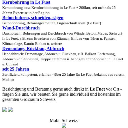
Kernbohrung in Le Fuet
Kernbohrung bzw. Kernlochbohrung in Le Fuet + 200km, seit mehr als 25
Jahren Expertise in der Region
Beton bohren, schneiden, sägen
Betonbohrung, Betonsägearbeiten, Fugenschnitt uvm. (Le Fuet)
Wand-Durchbruch
Durchbruch: Bohrungen und Durchbruch von Wände, Beton, Mauer, Stein u.ä
in Le Fuet, z.B. zum Erweitern von Räumen, Einbau von Türen u. Fenster,
Klimaanlage, Kamin-Einbau u. weitere
Demontage, Rückbau, Abbruch
Handabbruch: Demontage, Abbruch u. Rückbau, z.B. Balkon-Entfernung,
Abbruch von Anbauten, Treppe entfernen u. handgeführter Abbruch in Le Fuet
u. Umland
seit 25 Jahren
Zertifiziert, kompetent, erfahren - über 25 Jahre für Le Fuet, bekannt aus versch.
Medien
Besichtigung und Beratung gerne auch
direkt
in
Le Fuet
vor Ort -
fragen Sie uns, wir beraten Sie gerne individuell und kostenlos im
gesamten Großraum Schweiz.
Mobil Schweiz: