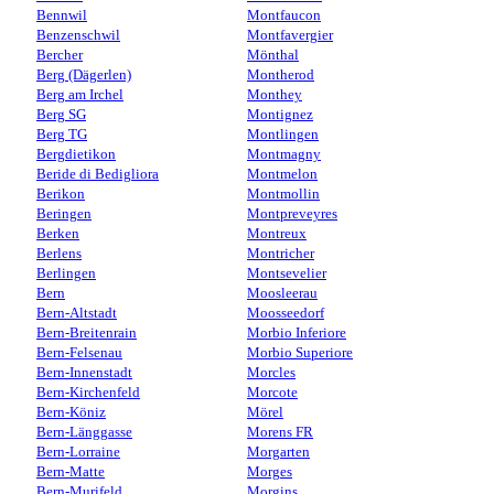
Bennwil
Montfaucon
Benzenschwil
Montfavergier
Bercher
Mönthal
Berg (Dägerlen)
Montherod
Berg am Irchel
Monthey
Berg SG
Montignez
Berg TG
Montlingen
Bergdietikon
Montmagny
Beride di Bedigliora
Montmelon
Berikon
Montmollin
Beringen
Montpreveyres
Berken
Montreux
Berlens
Montricher
Berlingen
Montsevelier
Bern
Moosleerau
Bern-Altstadt
Moosseedorf
Bern-Breitenrain
Morbio Inferiore
Bern-Felsenau
Morbio Superiore
Bern-Innenstadt
Morcles
Bern-Kirchenfeld
Morcote
Bern-Köniz
Mörel
Bern-Länggasse
Morens FR
Bern-Lorraine
Morgarten
Bern-Matte
Morges
Bern-Murifeld
Morgins