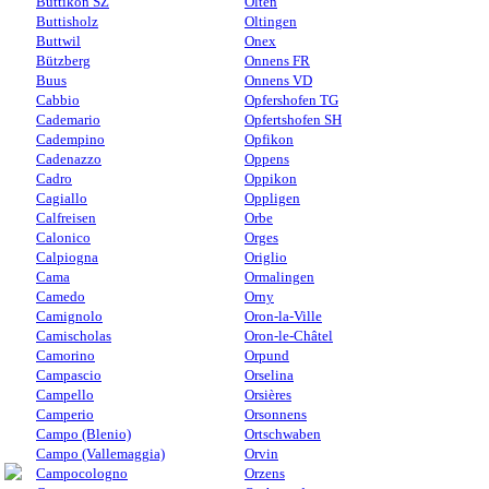
Buttikon SZ
Olten
Buttisholz
Oltingen
Buttwil
Onex
Bützberg
Onnens FR
Buus
Onnens VD
Cabbio
Opfershofen TG
Cademario
Opfertshofen SH
Cadempino
Opfikon
Cadenazzo
Oppens
Cadro
Oppikon
Cagiallo
Oppligen
Calfreisen
Orbe
Calonico
Orges
Calpiogna
Origlio
Cama
Ormalingen
Camedo
Orny
Camignolo
Oron-la-Ville
Camischolas
Oron-le-Châtel
Camorino
Orpund
Campascio
Orselina
Campello
Orsières
Camperio
Orsonnens
Campo (Blenio)
Ortschwaben
Campo (Vallemaggia)
Orvin
Campocologno
Orzens