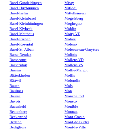
Basel-Gundeldingen
Missy
Basel-Hirzbrunnen
Mitlödi
Basel-Iselin
Mittelhäusern
Basel-Kleinbasel
Mogelsberg
Basel-Kleinhüningen
Moghegno
Basel-Klybeck
Möhlin
Basel-Matthäus
Moiry VD
Basel-Riehen
Molare
Basel-Rosental
Moleno
Basel-St. Alban
Moléson-sur-Gruyères
Basse-Nendaz
Molinis
Bassecourt
Mollens VD
Bassersdorf
Mollens VS
Bassins
Mollie-Margot
Bätterkinden
Mollis
Bättwil
Molondin
Bauen
Mols
Baulmes
Mon
Bauma
Mönchaltorf
Bavois
Moneto
Bazenheid
Monible
Beatenberg
Monnaz
Beckenried
Mont-Crosin
Bedano
Mont-de-Buttes
Bedigliora
Mont-la-Ville