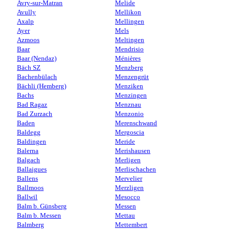
Avry-sur-Matran
Melide
Avully
Mellikon
Axalp
Mellingen
Ayer
Mels
Azmoos
Meltingen
Baar
Mendrisio
Baar (Nendaz)
Ménières
Bäch SZ
Menzberg
Bachenbülach
Menzengrüt
Bächli (Hemberg)
Menziken
Bachs
Menzingen
Bad Ragaz
Menznau
Bad Zurzach
Menzonio
Baden
Merenschwand
Baldegg
Mergoscia
Baldingen
Meride
Balerna
Merishausen
Balgach
Merligen
Ballaigues
Merlischachen
Ballens
Mervelier
Ballmoos
Merzligen
Ballwil
Mesocco
Balm b. Günsberg
Messen
Balm b. Messen
Mettau
Balmberg
Mettembert