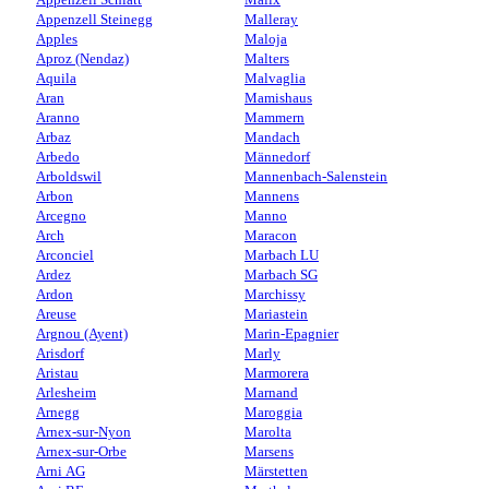
Appenzell Steinegg
Malleray
Apples
Maloja
Aproz (Nendaz)
Malters
Aquila
Malvaglia
Aran
Mamishaus
Aranno
Mammern
Arbaz
Mandach
Arbedo
Männedorf
Arboldswil
Mannenbach-Salenstein
Arbon
Mannens
Arcegno
Manno
Arch
Maracon
Arconciel
Marbach LU
Ardez
Marbach SG
Ardon
Marchissy
Areuse
Mariastein
Argnou (Ayent)
Marin-Epagnier
Arisdorf
Marly
Aristau
Marmorera
Arlesheim
Marnand
Arnegg
Maroggia
Arnex-sur-Nyon
Marolta
Arnex-sur-Orbe
Marsens
Arni AG
Märstetten