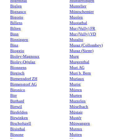
Bigenthal
Münsterlingen
Biglen
Muntelier
Bignasco
Müntschemier
Bigorio
Muolen
Billens
Muotathal
Bilten
Mur (Vully) FR
Binn
Mur (Vully) VD
Binningen
Muralto
Binz
Muraz (Collombey)
Bioggio
Muraz (Sierre)
Bioley-Magnoux
Murg
Bioley-Orjulaz
Murgenthal
Bionnens
Muri AG
Birgisch
Muri b. Bern
Birmensdorf ZH
Muriaux
Birmenstorf AG
Murist
Bironico
Mürren
Birr
Murten
Birrhard
Murzelen
Birrwil
Müselbach
Birsfelden
Müstair
Birwinken
Mustér
Bischofszell
Müswangen
Bisisthal
Mutrux
Bissone
Mutten