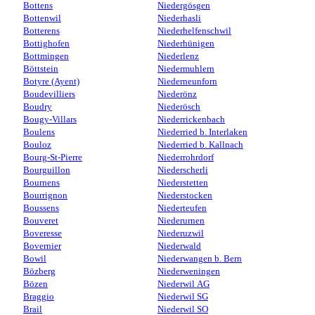
Bottens
Niedergösgen
Bottenwil
Niederhasli
Botterens
Niederhelfenschwil
Bottighofen
Niederhünigen
Bottmingen
Niederlenz
Böttstein
Niedermuhlern
Botyre (Ayent)
Niederneunforn
Boudevilliers
Niederönz
Boudry
Niederösch
Bougy-Villars
Niederrickenbach
Boulens
Niederried b. Interlaken
Bouloz
Niederried b. Kallnach
Bourg-St-Pierre
Niederrohrdorf
Bourguillon
Niederscherli
Bournens
Niederstetten
Bourrignon
Niederstocken
Boussens
Niederteufen
Bouveret
Niederurnen
Boveresse
Niederuzwil
Bovernier
Niederwald
Bowil
Niederwangen b. Bern
Bözberg
Niederweningen
Bözen
Niederwil AG
Braggio
Niederwil SG
Brail
Niederwil SO