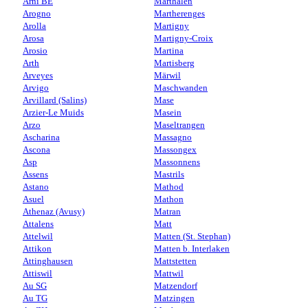
Arni BE
Marthalen
Arogno
Martherenges
Arolla
Martigny
Arosa
Martigny-Croix
Arosio
Martina
Arth
Martisberg
Arveyes
Märwil
Arvigo
Maschwanden
Arvillard (Salins)
Mase
Arzier-Le Muids
Masein
Arzo
Maseltrangen
Ascharina
Massagno
Ascona
Massongex
Asp
Massonnens
Assens
Mastrils
Astano
Mathod
Asuel
Mathon
Athenaz (Avusy)
Matran
Attalens
Matt
Attelwil
Matten (St. Stephan)
Attikon
Matten b. Interlaken
Attinghausen
Mattstetten
Attiswil
Mattwil
Au SG
Matzendorf
Au TG
Matzingen