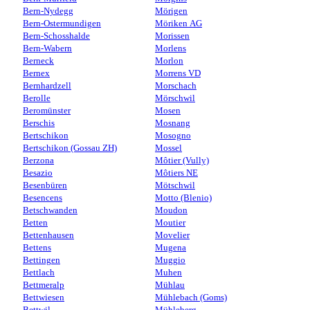
Bern-Nydegg
Mörigen
Bern-Ostermundigen
Möriken AG
Bern-Schosshalde
Morissen
Bern-Wabern
Morlens
Berneck
Morlon
Bernex
Morrens VD
Bernhardzell
Morschach
Berolle
Mörschwil
Beromünster
Mosen
Berschis
Mosnang
Bertschikon
Mosogno
Bertschikon (Gossau ZH)
Mossel
Berzona
Môtier (Vully)
Besazio
Môtiers NE
Besenbüren
Mötschwil
Besencens
Motto (Blenio)
Betschwanden
Moudon
Betten
Moutier
Bettenhausen
Movelier
Bettens
Mugena
Bettingen
Muggio
Bettlach
Muhen
Bettmeralp
Mühlau
Bettwiesen
Mühlebach (Goms)
Bettwil
Mühleberg