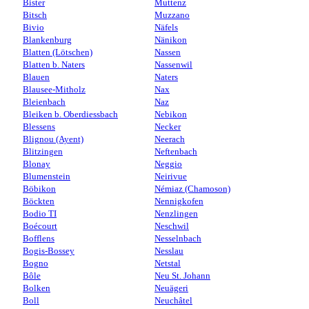
Bister
Muttenz
Bitsch
Muzzano
Bivio
Näfels
Blankenburg
Nänikon
Blatten (Lötschen)
Nassen
Blatten b. Naters
Nassenwil
Blauen
Naters
Blausee-Mitholz
Nax
Bleienbach
Naz
Bleiken b. Oberdiessbach
Nebikon
Blessens
Necker
Blignou (Ayent)
Neerach
Blitzingen
Neftenbach
Blonay
Neggio
Blumenstein
Neirivue
Böbikon
Némiaz (Chamoson)
Böckten
Nennigkofen
Bodio TI
Nenzlingen
Boécourt
Neschwil
Bofflens
Nesselnbach
Bogis-Bossey
Nesslau
Bogno
Netstal
Bôle
Neu St. Johann
Bolken
Neuägeri
Boll
Neuchâtel