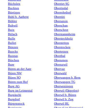
Büchslen
Oberriet SG
Buckten
Oberrindal
Büetigen
Oberrohrdorf
Bühl b. Aarberg
Oberrüti
Bühler
Obersaxen
Buhwil
Oberschan
Buix
Oberschrot
Bülach
Oberstammheim
Bulle
Obersteckholz
Bullet
Oberstetten
Bünzen
Oberstocken
Buochs
Oberterzen
Buonas
Oberthal
Bürchen
Oberurnen
Bure
Oberuzwil
Büren an der Aare
Obervaz
Büren NW
Oberwald
Büren SO
Oberwangen b. Bern
Büren zum Hof
Oberwangen TG
Burg AG
Oberweningen
Burg im Leimental
Oberwil (Dägerlen)
Burgäschi
Oberwil b. Büren
Burgdorf
Oberwil b. Zug
Bürgenstock
Oberwil BL
Burgistein
Oberwil im Simmental