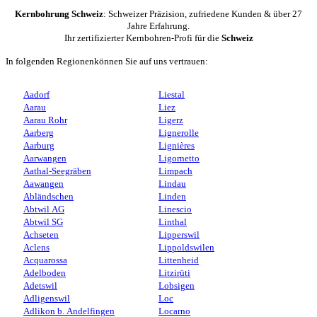
Kernbohrung Schweiz
: Schweizer Präzision, zufriedene Kunden & über 27
Jahre Erfahrung.
Ihr zertifizierter Kernbohren-Profi für die
Schweiz
In folgenden Regionenkönnen Sie auf uns vertrauen:
Aadorf
Liestal
Aarau
Liez
Aarau Rohr
Ligerz
Aarberg
Lignerolle
Aarburg
Lignières
Aarwangen
Ligornetto
Aathal-Seegräben
Limpach
Aawangen
Lindau
Abländschen
Linden
Abtwil AG
Linescio
Abtwil SG
Linthal
Achseten
Lipperswil
Aclens
Lippoldswilen
Acquarossa
Littenheid
Adelboden
Litzirüti
Adetswil
Lobsigen
Adligenswil
Loc
Adlikon b. Andelfingen
Locarno