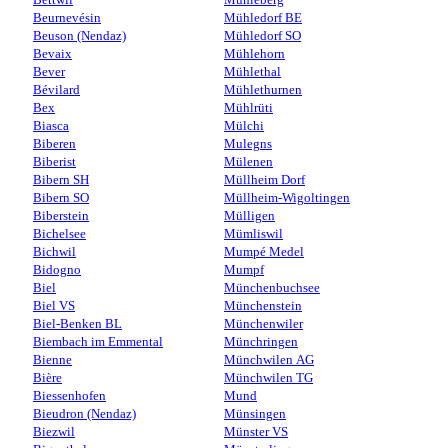
Beurnevésin
Mühledorf BE
Beuson (Nendaz)
Mühledorf SO
Bevaix
Mühlehorn
Bever
Mühlethal
Bévilard
Mühlethurnen
Bex
Mühlrüti
Biasca
Mülchi
Biberen
Mulegns
Biberist
Mülenen
Bibern SH
Müllheim Dorf
Bibern SO
Müllheim-Wigoltingen
Biberstein
Mülligen
Bichelsee
Mümliswil
Bichwil
Mumpé Medel
Bidogno
Mumpf
Biel
Münchenbuchsee
Biel VS
Münchenstein
Biel-Benken BL
Münchenwiler
Biembach im Emmental
Münchringen
Bienne
Münchwilen AG
Bière
Münchwilen TG
Biessenhofen
Mund
Bieudron (Nendaz)
Münsingen
Biezwil
Münster VS