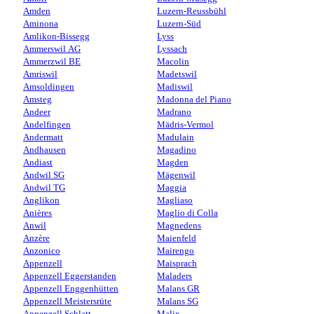
Amden
Luzern-Reussbühl
Aminona
Luzern-Süd
Amlikon-Bissegg
Lyss
Ammerswil AG
Lyssach
Ammerzwil BE
Macolin
Amriswil
Madetswil
Amsoldingen
Madiswil
Amsteg
Madonna del Piano
Andeer
Madrano
Andelfingen
Mädris-Vermol
Andermatt
Madulain
Andhausen
Magadino
Andiast
Magden
Andwil SG
Mägenwil
Andwil TG
Maggia
Anglikon
Magliaso
Anières
Maglio di Colla
Anwil
Magnedens
Anzère
Maienfeld
Anzonico
Mairengo
Appenzell
Maisprach
Appenzell Eggerstanden
Maladers
Appenzell Enggenhütten
Malans GR
Appenzell Meistersrüte
Malans SG
Appenzell Schlatt
Malix