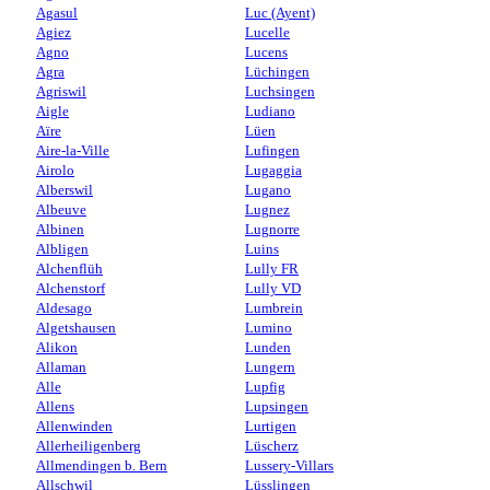
Agasul
Luc (Ayent)
Agiez
Lucelle
Agno
Lucens
Agra
Lüchingen
Agriswil
Luchsingen
Aigle
Ludiano
Aïre
Lüen
Aire-la-Ville
Lufingen
Airolo
Lugaggia
Alberswil
Lugano
Albeuve
Lugnez
Albinen
Lugnorre
Albligen
Luins
Alchenflüh
Lully FR
Alchenstorf
Lully VD
Aldesago
Lumbrein
Algetshausen
Lumino
Alikon
Lunden
Allaman
Lungern
Alle
Lupfig
Allens
Lupsingen
Allenwinden
Lurtigen
Allerheiligenberg
Lüscherz
Allmendingen b. Bern
Lussery-Villars
Allschwil
Lüsslingen