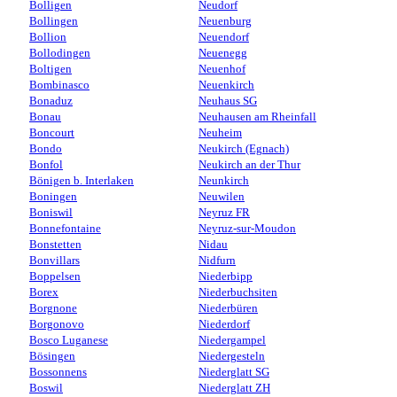
Bolligen
Neudorf
Bollingen
Neuenburg
Bollion
Neuendorf
Bollodingen
Neuenegg
Boltigen
Neuenhof
Bombinasco
Neuenkirch
Bonaduz
Neuhaus SG
Bonau
Neuhausen am Rheinfall
Boncourt
Neuheim
Bondo
Neukirch (Egnach)
Bonfol
Neukirch an der Thur
Bönigen b. Interlaken
Neunkirch
Boningen
Neuwilen
Boniswil
Neyruz FR
Bonnefontaine
Neyruz-sur-Moudon
Bonstetten
Nidau
Bonvillars
Nidfurn
Boppelsen
Niederbipp
Borex
Niederbuchsiten
Borgnone
Niederbüren
Borgonovo
Niederdorf
Bosco Luganese
Niedergampel
Bösingen
Niedergesteln
Bossonnens
Niederglatt SG
Boswil
Niederglatt ZH