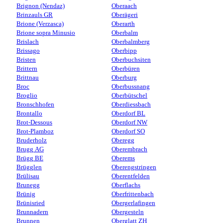
Brignon (Nendaz)
Oberaach
Brinzauls GR
Oberägeri
Brione (Verzasca)
Oberarth
Brione sopra Minusio
Oberbalm
Brislach
Oberbalmberg
Brissago
Oberbipp
Bristen
Oberbuchsiten
Brittern
Oberbüren
Brittnau
Oberburg
Broc
Oberbussnang
Broglio
Oberbütschel
Bronschhofen
Oberdiessbach
Brontallo
Oberdorf BL
Brot-Dessous
Oberdorf NW
Brot-Plamboz
Oberdorf SO
Bruderholz
Oberegg
Brugg AG
Oberembrach
Brügg BE
Oberems
Brügglen
Oberengstringen
Brülisau
Oberentfelden
Brunegg
Oberflachs
Brünig
Oberfrittenbach
Brünisried
Obergerlafingen
Brunnadern
Obergesteln
Brunnen
Oberglatt ZH