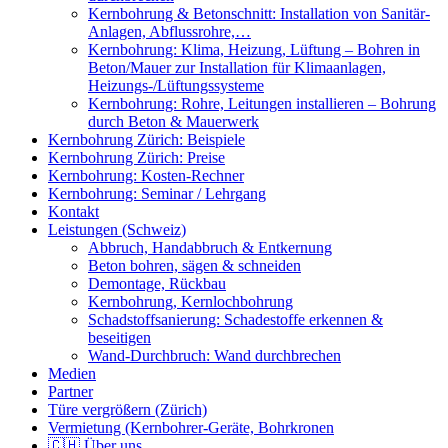
Kernbohrung & Betonschnitt: Installation von Sanitär-
Anlagen, Abflussrohre,…
Kernbohrung: Klima, Heizung, Lüftung – Bohren in
Beton/Mauer zur Installation für Klimaanlagen,
Heizungs-/Lüftungssysteme
Kernbohrung: Rohre, Leitungen installieren – Bohrung
durch Beton & Mauerwerk
Kernbohrung Zürich: Beispiele
Kernbohrung Zürich: Preise
Kernbohrung: Kosten-Rechner
Kernbohrung: Seminar / Lehrgang
Kontakt
Leistungen (Schweiz)
Abbruch, Handabbruch & Entkernung
Beton bohren, sägen & schneiden
Demontage, Rückbau
Kernbohrung, Kernlochbohrung
Schadstoffsanierung: Schadestoffe erkennen &
beseitigen
Wand-Durchbruch: Wand durchbrechen
Medien
Partner
Türe vergrößern (Zürich)
Vermietung (Kernbohrer-Geräte, Bohrkronen
🇨🇭 Über uns