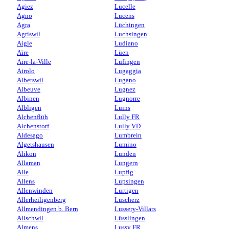
Agiez
Lucelle
Agno
Lucens
Agra
Lüchingen
Agriswil
Luchsingen
Aigle
Ludiano
Aïre
Lüen
Aire-la-Ville
Lufingen
Airolo
Lugaggia
Alberswil
Lugano
Albeuve
Lugnez
Albinen
Lugnorre
Albligen
Luins
Alchenflüh
Lully FR
Alchenstorf
Lully VD
Aldesago
Lumbrein
Algetshausen
Lumino
Alikon
Lunden
Allaman
Lungern
Alle
Lupfig
Allens
Lupsingen
Allenwinden
Lurtigen
Allerheiligenberg
Lüscherz
Allmendingen b. Bern
Lussery-Villars
Allschwil
Lüsslingen
Almens
Lussy FR