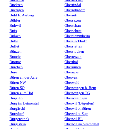
Buckten
Oberrindal
Büetigen
Oberrohrdorf
Bühl b. Aarberg
Oberrüti
Bühler
Obersaxen
Buhwil
Oberschan
Buix
Oberschrot
Bülach
Oberstammheim
Bulle
Obersteckholz
Bullet
Oberstetten
Bünzen
Oberstocken
Buochs
Oberterzen
Buonas
Oberthal
Bürchen
Oberurnen
Bure
Oberuzwil
Büren an der Aare
Obervaz
Büren NW
Oberwald
Büren SO
Oberwangen b. Bern
Büren zum Hof
Oberwangen TG
Burg AG
Oberweningen
Burg im Leimental
Oberwil (Dägerlen)
Burgäschi
Oberwil b. Büren
Burgdorf
Oberwil b. Zug
Bürgenstock
Oberwil BL
Burgistein
Oberwil im Simmental