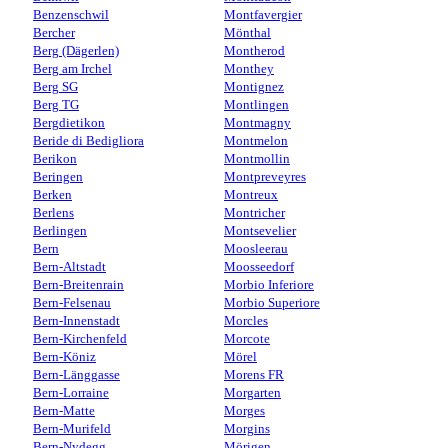
Benzenschwil
Montfavergier
Bercher
Mönthal
Berg (Dägerlen)
Montherod
Berg am Irchel
Monthey
Berg SG
Montignez
Berg TG
Montlingen
Bergdietikon
Montmagny
Beride di Bedigliora
Montmelon
Berikon
Montmollin
Beringen
Montpreveyres
Berken
Montreux
Berlens
Montricher
Berlingen
Montsevelier
Bern
Moosleerau
Bern-Altstadt
Moosseedorf
Bern-Breitenrain
Morbio Inferiore
Bern-Felsenau
Morbio Superiore
Bern-Innenstadt
Morcles
Bern-Kirchenfeld
Morcote
Bern-Köniz
Mörel
Bern-Länggasse
Morens FR
Bern-Lorraine
Morgarten
Bern-Matte
Morges
Bern-Murifeld
Morgins
Bern-Nydegg
Mörigen