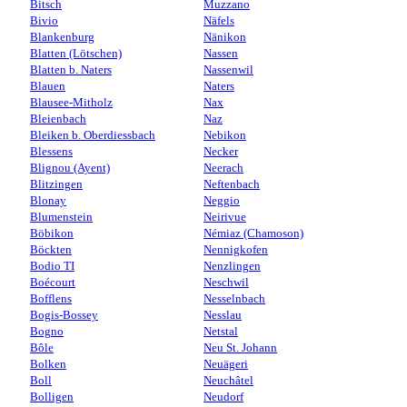
Bitsch
Muzzano
Bivio
Näfels
Blankenburg
Nänikon
Blatten (Lötschen)
Nassen
Blatten b. Naters
Nassenwil
Blauen
Naters
Blausee-Mitholz
Nax
Bleienbach
Naz
Bleiken b. Oberdiessbach
Nebikon
Blessens
Necker
Blignou (Ayent)
Neerach
Blitzingen
Neftenbach
Blonay
Neggio
Blumenstein
Neirivue
Böbikon
Némiaz (Chamoson)
Böckten
Nennigkofen
Bodio TI
Nenzlingen
Boécourt
Neschwil
Bofflens
Nesselnbach
Bogis-Bossey
Nesslau
Bogno
Netstal
Bôle
Neu St. Johann
Bolken
Neuägeri
Boll
Neuchâtel
Bolligen
Neudorf