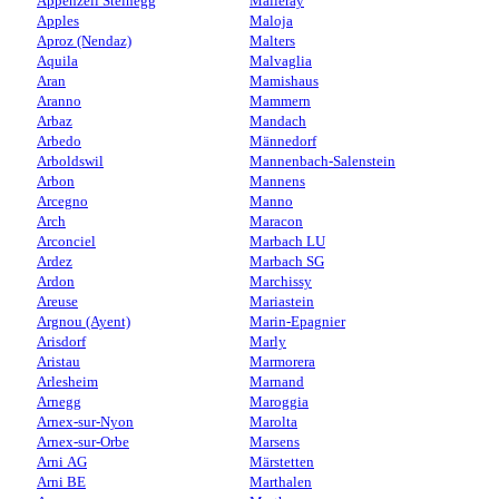
Appenzell Steinegg
Malleray
Apples
Maloja
Aproz (Nendaz)
Malters
Aquila
Malvaglia
Aran
Mamishaus
Aranno
Mammern
Arbaz
Mandach
Arbedo
Männedorf
Arboldswil
Mannenbach-Salenstein
Arbon
Mannens
Arcegno
Manno
Arch
Maracon
Arconciel
Marbach LU
Ardez
Marbach SG
Ardon
Marchissy
Areuse
Mariastein
Argnou (Ayent)
Marin-Epagnier
Arisdorf
Marly
Aristau
Marmorera
Arlesheim
Marnand
Arnegg
Maroggia
Arnex-sur-Nyon
Marolta
Arnex-sur-Orbe
Marsens
Arni AG
Märstetten
Arni BE
Marthalen