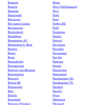
Bramois
Niouc
Bratsch
Niva (Vallemaggia)
Braunau
Nivo
Braunwald
Nods
Bravuogn
Noës
Brè sopra Lugano
Noflen BE
Breganzona
Nohl
Breitenbach
Noiraigue
Bremblens
Noréaz
Bremgarten AG
Nottwil
Bremgarten b. Bern
Novaggio
Brenles
Novalles
Breno
Novazzano
Brent
Noville
Brenzikofen
Nufenen
Bressaucourt
Nuglar
Bretigny-sur-Morrens
Nunningen
Bretonnières
Nürensdorf
Bretzwil
Nussbaumen AG
Brienz BE
Nussbaumen TG
Brienzwiler
Nusshof
Brig
Nuvilly
Brigels
Nyon
Brigerbad
Obbürgen
Brignon (Nendaz)
Oberaach