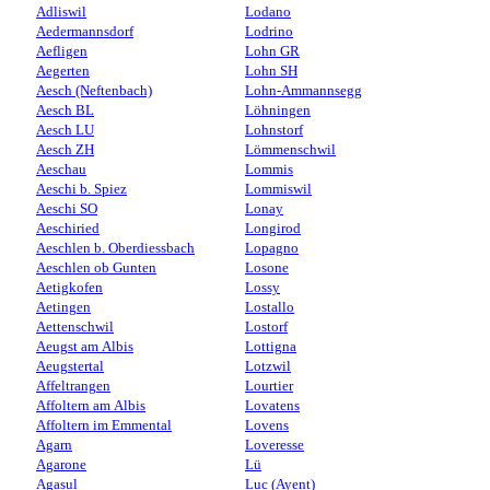
Adliswil
Lodano
Aedermannsdorf
Lodrino
Aefligen
Lohn GR
Aegerten
Lohn SH
Aesch (Neftenbach)
Lohn-Ammannsegg
Aesch BL
Löhningen
Aesch LU
Lohnstorf
Aesch ZH
Lömmenschwil
Aeschau
Lommis
Aeschi b. Spiez
Lommiswil
Aeschi SO
Lonay
Aeschiried
Longirod
Aeschlen b. Oberdiessbach
Lopagno
Aeschlen ob Gunten
Losone
Aetigkofen
Lossy
Aetingen
Lostallo
Aettenschwil
Lostorf
Aeugst am Albis
Lottigna
Aeugstertal
Lotzwil
Affeltrangen
Lourtier
Affoltern am Albis
Lovatens
Affoltern im Emmental
Lovens
Agarn
Loveresse
Agarone
Lü
Agasul
Luc (Ayent)