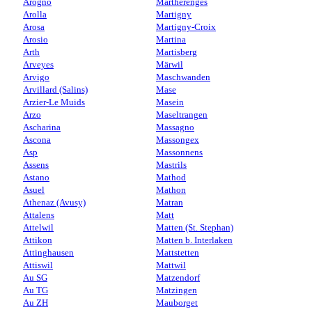
Arogno
Martherenges
Arolla
Martigny
Arosa
Martigny-Croix
Arosio
Martina
Arth
Martisberg
Arveyes
Märwil
Arvigo
Maschwanden
Arvillard (Salins)
Mase
Arzier-Le Muids
Masein
Arzo
Maseltrangen
Ascharina
Massagno
Ascona
Massongex
Asp
Massonnens
Assens
Mastrils
Astano
Mathod
Asuel
Mathon
Athenaz (Avusy)
Matran
Attalens
Matt
Attelwil
Matten (St. Stephan)
Attikon
Matten b. Interlaken
Attinghausen
Mattstetten
Attiswil
Mattwil
Au SG
Matzendorf
Au TG
Matzingen
Au ZH
Mauborget