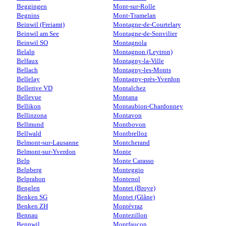
Beggingen
Mont-sur-Rolle
Begnins
Mont-Tramelan
Beinwil (Freiamt)
Montagne-de-Courtelary
Beinwil am See
Montagne-de-Sonvilier
Beinwil SO
Montagnola
Belalp
Montagnon (Leytron)
Belfaux
Montagny-la-Ville
Bellach
Montagny-les-Monts
Bellelay
Montagny-près-Yverdon
Bellerive VD
Montalchez
Bellevue
Montana
Bellikon
Montaubion-Chardonney
Bellinzona
Montavon
Bellmund
Montbovon
Bellwald
Montbrelloz
Belmont-sur-Lausanne
Montcherand
Belmont-sur-Yverdon
Monte
Belp
Monte Carasso
Belpberg
Monteggio
Belprahon
Montenol
Benglen
Montet (Broye)
Benken SG
Montet (Glâne)
Benken ZH
Montévraz
Bennau
Montezillon
Bennwil
Montfaucon