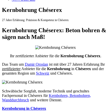
Kernbohrung Chéserex
27 Jahre Erfahrung:
Präzision & Kompetenz in Chéserex
Kernbohrung Chéserex: Beton bohren &
sägen nach Maß!
Ihr zertifizierter Anbieter für die
Kernbohrung Chéserex
.
Das Team um
Damir Oroslan
ist mit über 27 Jahren Erfahrung Ihr
zertifizierter
Anbieter für die
Kernbohrung
in
Chéserex
und der
gesamten Region um
Schweiz
und Chéserex.
Schwäbische Sorgfalt, moderne Technik und geschultes
Fachpersonal
in Chéserex für
Kernbohren, Betonbohren,
Wanddurchbruch
und weitere Dienste.
Kernbohrung in Chéserex