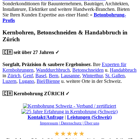
Sonderkonditionen für Bauunternehmen, Bauträger, Architekten,
Installateure, Elektriker und weitere Handwerk-Branchen. Bieten
Sie Ihren Kunden Expertise aus einer Hand: »
Betonbohrung-
Profis
Kernbohren, Betonschneiden & Handabbruch in
Zürich
🇨🇭 seit über 27 Jahren ✓
Sorgfalt, Präzision & saubere Ergebnisser.
Ihre
Experten für
Kernbohrungen
,
Wanddurchbruch
,
Betonschneiden
u.
Handabbruch
in
Zürich
,
Genf
,
Basel
,
Bern
,
Lausanne
,
Winterthur
,
St. Gallen
,
Luzern
,
Lugano
,
Biel/Bienne
u. weitere Orte in der Schweiz.
🇨🇭 Kernbohrung ZÜRICH ✓
Kontakt/Anfrage
|
Leistungen (Schweiz)
Impressum |
Datenschutz |
Über uns