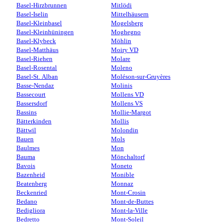
Basel-Hirzbrunnen
Mitlödi
Basel-Iselin
Mittelhäusern
Basel-Kleinbasel
Mogelsberg
Basel-Kleinhüningen
Moghegno
Basel-Klybeck
Möhlin
Basel-Matthäus
Moiry VD
Basel-Riehen
Molare
Basel-Rosental
Moleno
Basel-St. Alban
Moléson-sur-Gruyères
Basse-Nendaz
Molinis
Bassecourt
Mollens VD
Bassersdorf
Mollens VS
Bassins
Mollie-Margot
Bätterkinden
Mollis
Bättwil
Molondin
Bauen
Mols
Baulmes
Mon
Bauma
Mönchaltorf
Bavois
Moneto
Bazenheid
Monible
Beatenberg
Monnaz
Beckenried
Mont-Crosin
Bedano
Mont-de-Buttes
Bedigliora
Mont-la-Ville
Bedretto
Mont-Soleil