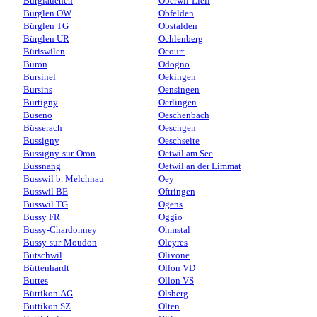
Burglauenen
Oberwil-Lieli
Bürglen OW
Obfelden
Bürglen TG
Obstalden
Bürglen UR
Ochlenberg
Büriswilen
Ocourt
Büron
Odogno
Bursinel
Oekingen
Bursins
Oensingen
Burtigny
Oerlingen
Buseno
Oeschenbach
Büsserach
Oeschgen
Bussigny
Oeschseite
Bussigny-sur-Oron
Oetwil am See
Bussnang
Oetwil an der Limmat
Busswil b. Melchnau
Oey
Busswil BE
Oftringen
Busswil TG
Ogens
Bussy FR
Oggio
Bussy-Chardonney
Ohmstal
Bussy-sur-Moudon
Oleyres
Bütschwil
Olivone
Büttenhardt
Ollon VD
Buttes
Ollon VS
Büttikon AG
Olsberg
Buttikon SZ
Olten