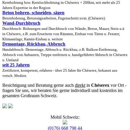
Kernbohrung bzw. Kernlochbohrung in Chéserex + 200km, seit mehr als 25
Jahren Expertise in der Region
Beton bohren, schneiden, sägen
Betonbohrung, Betonsägearbeiten, Fugenschnitt uvm. (Chéserex)
Wand-Durchbruch
Durchbruch: Bohrungen und Durchbruch von Wände, Beton, Mauer, Stein u.ä
in Chéserex, z.B. zum Erweitern von Räumen, Einbau von Türen u. Fenster,
Klimaanlage, Kamin-Einbau u. weitere
Demontage, Rückbau, Abbruch
Handabbruch: Demontage, Abbruch u. Rückbau, z.B. Balkon-Entfernung,
Abbruch von Anbauten, Treppe entfernen u. handgeführter Abbruch in Chéserex
u. Umland
seit 25 Jahren
Zertifiziert, kompetent, erfahren - über 25 Jahre für Chéserex, bekannt aus
versch. Medien
Besichtigung und Beratung gerne auch
direkt
in
Chéserex
vor Ort -
fragen Sie uns, wir beraten Sie gerne individuell und kostenlos im
gesamten Großraum Schweiz.
Mobil Schweiz:
(0176) 668 798 44