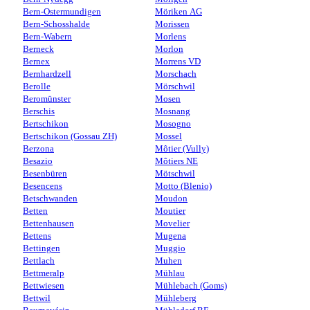
Bern-Ostermundigen
Möriken AG
Bern-Schosshalde
Morissen
Bern-Wabern
Morlens
Berneck
Morlon
Bernex
Morrens VD
Bernhardzell
Morschach
Berolle
Mörschwil
Beromünster
Mosen
Berschis
Mosnang
Bertschikon
Mosogno
Bertschikon (Gossau ZH)
Mossel
Berzona
Môtier (Vully)
Besazio
Môtiers NE
Besenbüren
Mötschwil
Besencens
Motto (Blenio)
Betschwanden
Moudon
Betten
Moutier
Bettenhausen
Movelier
Bettens
Mugena
Bettingen
Muggio
Bettlach
Muhen
Bettmeralp
Mühlau
Bettwiesen
Mühlebach (Goms)
Bettwil
Mühleberg