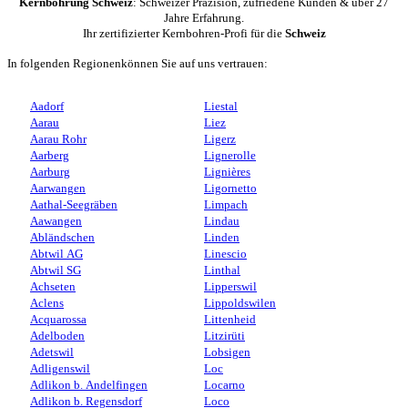
Kernbohrung Schweiz
: Schweizer Präzision, zufriedene Kunden & über 27
Jahre Erfahrung.
Ihr zertifizierter Kernbohren-Profi für die
Schweiz
In folgenden Regionenkönnen Sie auf uns vertrauen:
Aadorf
Liestal
Aarau
Liez
Aarau Rohr
Ligerz
Aarberg
Lignerolle
Aarburg
Lignières
Aarwangen
Ligornetto
Aathal-Seegräben
Limpach
Aawangen
Lindau
Abländschen
Linden
Abtwil AG
Linescio
Abtwil SG
Linthal
Achseten
Lipperswil
Aclens
Lippoldswilen
Acquarossa
Littenheid
Adelboden
Litzirüti
Adetswil
Lobsigen
Adligenswil
Loc
Adlikon b. Andelfingen
Locarno
Adlikon b. Regensdorf
Loco