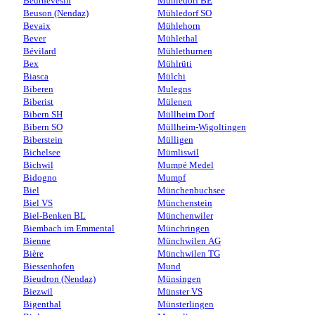
Beurnevésin
Mühledorf BE
Beuson (Nendaz)
Mühledorf SO
Bevaix
Mühlehorn
Bever
Mühlethal
Bévilard
Mühlethurnen
Bex
Mühlrüti
Biasca
Mülchi
Biberen
Mulegns
Biberist
Mülenen
Bibern SH
Müllheim Dorf
Bibern SO
Müllheim-Wigoltingen
Biberstein
Mülligen
Bichelsee
Mümliswil
Bichwil
Mumpé Medel
Bidogno
Mumpf
Biel
Münchenbuchsee
Biel VS
Münchenstein
Biel-Benken BL
Münchenwiler
Biembach im Emmental
Münchringen
Bienne
Münchwilen AG
Bière
Münchwilen TG
Biessenhofen
Mund
Bieudron (Nendaz)
Münsingen
Biezwil
Münster VS
Bigenthal
Münsterlingen