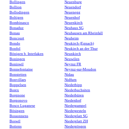
Bollingen
Neuenburg
Bollion
Neuendorf
Bollodingen
Neuenegg
Boltigen
Neuenhof
Bombinasco
Neuenkirch
Bonaduz
Neuhaus SG
Bonau
Neuhausen am Rheinfall
Boncourt
Neuheim
Bondo
Neukirch (Egnach)
Bonfol
Neukirch an der Thur
Bönigen b. Interlaken
Neunkirch
Boningen
Neuwilen
Boniswil
Neyruz FR
Bonnefontaine
Neyruz-sur-Moudon
Bonstetten
Nidau
Bonvillars
Nidfurn
Boppelsen
Niederbipp
Borex
Niederbuchsiten
Borgnone
Niederbüren
Borgonovo
Niederdorf
Bosco Luganese
Niedergampel
Bösingen
Niedergesteln
Bossonnens
Niederglatt SG
Boswil
Niederglatt ZH
Bottens
Niedergösgen