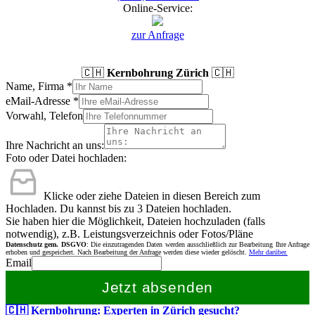
Online-Service:
zur Anfrage
🇨🇭
Kernbohrung Zürich
🇨🇭
Name, Firma
*
eMail-Adresse
*
Vorwahl, Telefon
Ihre Nachricht an uns:
Foto oder Datei hochladen:
Klicke oder ziehe Dateien in diesen Bereich zum
Hochladen.
Du kannst bis zu 3 Dateien hochladen.
Sie haben hier die Möglichkeit, Dateien hochzuladen (falls
notwendig), z.B. Leistungsverzeichnis oder Fotos/Pläne
Datenschutz gem. DSGVO
: Die einzutragenden Daten werden ausschließlich zur Bearbeitung Ihre Anfrage
erhoben und gespeichert. Nach Bearbeitung der Anfrage werden diese wieder gelöscht.
Mehr darüber.
Email
Jetzt absenden
🇨🇭 Kernbohrung: Experten in Zürich gesucht?