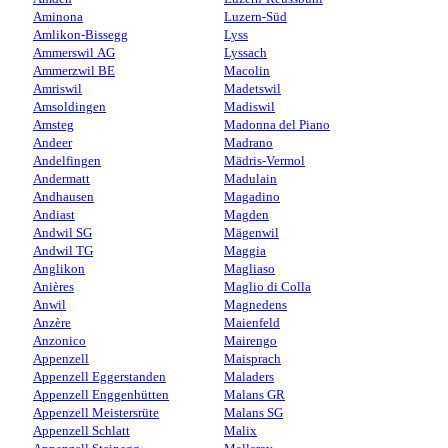
Aminona
Luzern-Süd
Amlikon-Bissegg
Lyss
Ammerswil AG
Lyssach
Ammerzwil BE
Macolin
Amriswil
Madetswil
Amsoldingen
Madiswil
Amsteg
Madonna del Piano
Andeer
Madrano
Andelfingen
Mädris-Vermol
Andermatt
Madulain
Andhausen
Magadino
Andiast
Magden
Andwil SG
Mägenwil
Andwil TG
Maggia
Anglikon
Magliaso
Anières
Maglio di Colla
Anwil
Magnedens
Anzère
Maienfeld
Anzonico
Mairengo
Appenzell
Maisprach
Appenzell Eggerstanden
Maladers
Appenzell Enggenhütten
Malans GR
Appenzell Meistersrüte
Malans SG
Appenzell Schlatt
Malix