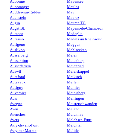
Aubonne
Mauensee
Auboranges
Maules
Auddes-sur-Riddes
Maur
Auenstein
Mauraz
Augio
Mauren TG
Augst BL
Mayens-de-Chamoson
Aumont
Medeglia
Auressio
Medels im Rheinwald
Aurigeno
Meggen
Auslikon
Mehlsecken
Ausserberg
Meien
Ausserbinn
Meienberg
Ausserferrera
Meienried
Auswil
Meierskappel
Autafond
Meikirch
Autavaux
Meilen
Autigny
Meinier
Auvernier
Meinisberg
Auw
Meiringen
Avegno
Meisterschwanden
Aven
Melano
Avenches
Melchnau
Avers
Melchsee-Frutt
Avry-devant-Pont
Melchtal
Avry-sur-Matran
Melide