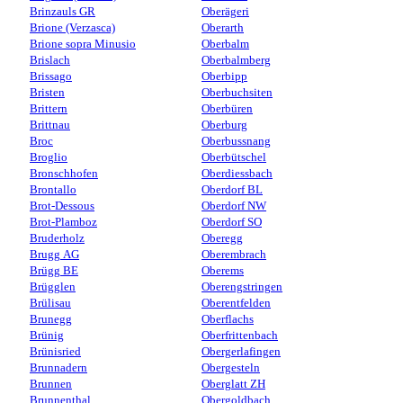
Brinzauls GR
Oberägeri
Brione (Verzasca)
Oberarth
Brione sopra Minusio
Oberbalm
Brislach
Oberbalmberg
Brissago
Oberbipp
Bristen
Oberbuchsiten
Brittern
Oberbüren
Brittnau
Oberburg
Broc
Oberbussnang
Broglio
Oberbütschel
Bronschhofen
Oberdiessbach
Brontallo
Oberdorf BL
Brot-Dessous
Oberdorf NW
Brot-Plamboz
Oberdorf SO
Bruderholz
Oberegg
Brugg AG
Oberembrach
Brügg BE
Oberems
Brügglen
Oberengstringen
Brülisau
Oberentfelden
Brunegg
Oberflachs
Brünig
Oberfrittenbach
Brünisried
Obergerlafingen
Brunnadern
Obergesteln
Brunnen
Oberglatt ZH
Brunnenthal
Obergoldbach