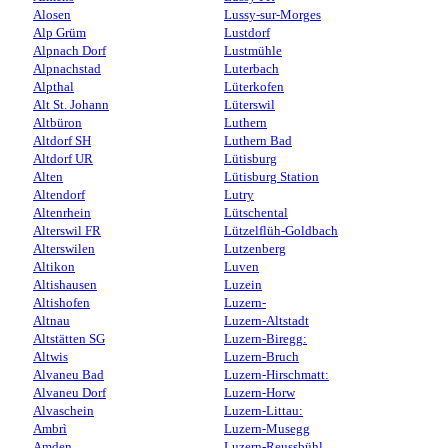
Alosen
Lussy-sur-Morges
Alp Grüm
Lustdorf
Alpnach Dorf
Lustmühle
Alpnachstad
Luterbach
Alpthal
Lüterkofen
Alt St. Johann
Lüterswil
Altbüron
Luthern
Altdorf SH
Luthern Bad
Altdorf UR
Lütisburg
Alten
Lütisburg Station
Altendorf
Lutry
Altenrhein
Lütschental
Alterswil FR
Lützelflüh-Goldbach
Alterswilen
Lutzenberg
Altikon
Luven
Altishausen
Luzein
Altishofen
Luzern-
Altnau
Luzern-Altstadt
Altstätten SG
Luzern-Biregg:
Altwis
Luzern-Bruch
Alvaneu Bad
Luzern-Hirschmatt:
Alvaneu Dorf
Luzern-Horw
Alvaschein
Luzern-Littau:
Ambrì
Luzern-Musegg
Amden
Luzern-Reussbühl