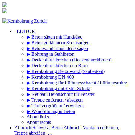
Zum
Inhalt
springen
_EDITOR
▶ Beton sägen mit Handsäge
▶ Beton zerkleinern & entsorgen
▶ Betonwand schneiden / sägen
▶ Bohrung in Stahlbeton
▶ Decke durchbrechen (Deckendurchbruch)
▶ Decke durchbrechen im Büro
▶ Kernbohrung Betonwand (Sauberkeit)
▶ Kernbohrung DN 400
▶ Kernbohrung für Lüftungsschacht / Lüftungsrohre
▶ Kernbohrung mit Extra-Schutz
▶ Neubau: Betonschnitt für Fenster
▶ Treppe entfernen / absägen
▶ Türe vergrößern / erweitern
▶ Wandöffnung in Beton
About links
About rechts
Abbruch Schweiz: Beton Abbruch, Vordach entfernen,
Treppe abreißen, …