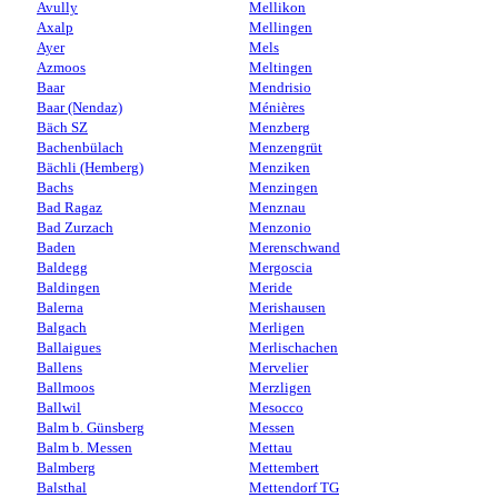
Avully
Mellikon
Axalp
Mellingen
Ayer
Mels
Azmoos
Meltingen
Baar
Mendrisio
Baar (Nendaz)
Ménières
Bäch SZ
Menzberg
Bachenbülach
Menzengrüt
Bächli (Hemberg)
Menziken
Bachs
Menzingen
Bad Ragaz
Menznau
Bad Zurzach
Menzonio
Baden
Merenschwand
Baldegg
Mergoscia
Baldingen
Meride
Balerna
Merishausen
Balgach
Merligen
Ballaigues
Merlischachen
Ballens
Mervelier
Ballmoos
Merzligen
Ballwil
Mesocco
Balm b. Günsberg
Messen
Balm b. Messen
Mettau
Balmberg
Mettembert
Balsthal
Mettendorf TG