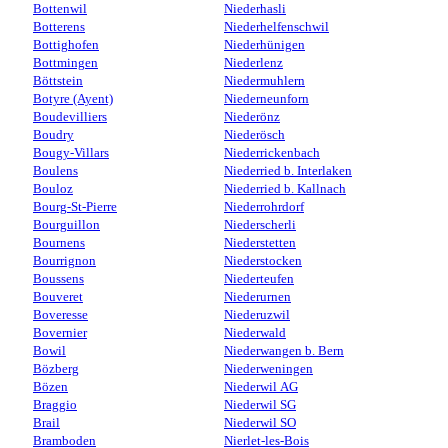
Bottenwil
Niederhasli
Botterens
Niederhelfenschwil
Bottighofen
Niederhünigen
Bottmingen
Niederlenz
Böttstein
Niedermuhlern
Botyre (Ayent)
Niederneunforn
Boudevilliers
Niederönz
Boudry
Niederösch
Bougy-Villars
Niederrickenbach
Boulens
Niederried b. Interlaken
Bouloz
Niederried b. Kallnach
Bourg-St-Pierre
Niederrohrdorf
Bourguillon
Niederscherli
Bournens
Niederstetten
Bourrignon
Niederstocken
Boussens
Niederteufen
Bouveret
Niederurnen
Boveresse
Niederuzwil
Bovernier
Niederwald
Bowil
Niederwangen b. Bern
Bözberg
Niederweningen
Bözen
Niederwil AG
Braggio
Niederwil SG
Brail
Niederwil SO
Bramboden
Nierlet-les-Bois