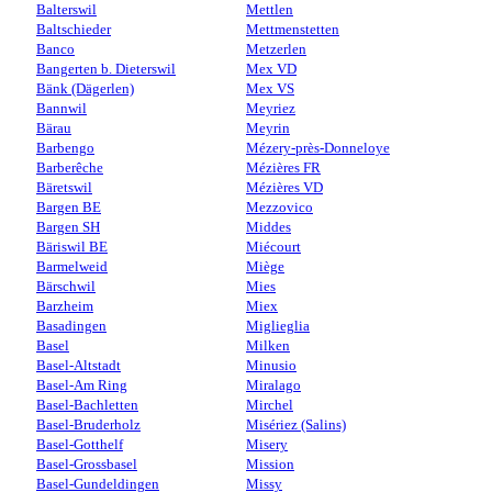
Balterswil
Mettlen
Baltschieder
Mettmenstetten
Banco
Metzerlen
Bangerten b. Dieterswil
Mex VD
Bänk (Dägerlen)
Mex VS
Bannwil
Meyriez
Bärau
Meyrin
Barbengo
Mézery-près-Donneloye
Barberêche
Mézières FR
Bäretswil
Mézières VD
Bargen BE
Mezzovico
Bargen SH
Middes
Bäriswil BE
Miécourt
Barmelweid
Miège
Bärschwil
Mies
Barzheim
Miex
Basadingen
Miglieglia
Basel
Milken
Basel-Altstadt
Minusio
Basel-Am Ring
Miralago
Basel-Bachletten
Mirchel
Basel-Bruderholz
Misériez (Salins)
Basel-Gotthelf
Misery
Basel-Grossbasel
Mission
Basel-Gundeldingen
Missy