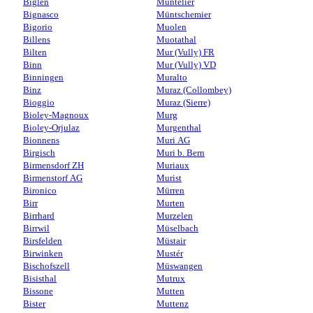
Biglen
Muntelier
Bignasco
Müntschemier
Bigorio
Muolen
Billens
Muotathal
Bilten
Mur (Vully) FR
Binn
Mur (Vully) VD
Binningen
Muralto
Binz
Muraz (Collombey)
Bioggio
Muraz (Sierre)
Bioley-Magnoux
Murg
Bioley-Orjulaz
Murgenthal
Bionnens
Muri AG
Birgisch
Muri b. Bern
Birmensdorf ZH
Muriaux
Birmenstorf AG
Murist
Bironico
Mürren
Birr
Murten
Birrhard
Murzelen
Birrwil
Müselbach
Birsfelden
Müstair
Birwinken
Mustér
Bischofszell
Müswangen
Bisisthal
Mutrux
Bissone
Mutten
Bister
Muttenz