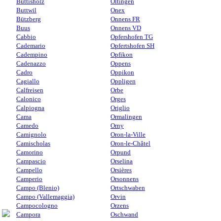
Buttisholz
Oltingen
Buttwil
Onex
Bützberg
Onnens FR
Buus
Onnens VD
Cabbio
Opfershofen TG
Cademario
Opfertshofen SH
Cadempino
Opfikon
Cadenazzo
Oppens
Cadro
Oppikon
Cagiallo
Oppligen
Calfreisen
Orbe
Calonico
Orges
Calpiogna
Origlio
Cama
Ormalingen
Camedo
Orny
Camignolo
Oron-la-Ville
Camischolas
Oron-le-Châtel
Camorino
Orpund
Campascio
Orselina
Campello
Orsières
Camperio
Orsonnens
Campo (Blenio)
Ortschwaben
Campo (Vallemaggia)
Orvin
Campocologno
Orzens
Campora
Oschwand