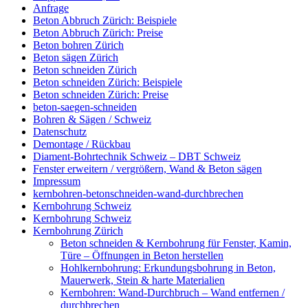
Anfrage
Beton Abbruch Zürich: Beispiele
Beton Abbruch Zürich: Preise
Beton bohren Zürich
Beton sägen Zürich
Beton schneiden Zürich
Beton schneiden Zürich: Beispiele
Beton schneiden Zürich: Preise
beton-saegen-schneiden
Bohren & Sägen / Schweiz
Datenschutz
Demontage / Rückbau
Diament-Bohrtechnik Schweiz – DBT Schweiz
Fenster erweitern / vergrößern, Wand & Beton sägen
Impressum
kernbohren-betonschneiden-wand-durchbrechen
Kernbohrung Schweiz
Kernbohrung Schweiz
Kernbohrung Zürich
Beton schneiden & Kernbohrung für Fenster, Kamin,
Türe – Öffnungen in Beton herstellen
Hohlkernbohrung: Erkundungsbohrung in Beton,
Mauerwerk, Stein & harte Materialien
Kernbohren: Wand-Durchbruch – Wand entfernen /
durchbrechen