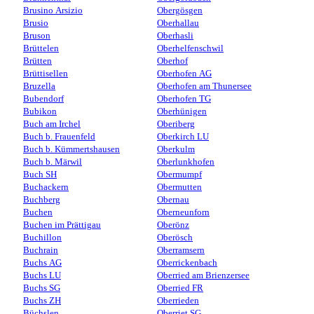
Brusino Arsizio
Obergösgen
Brusio
Oberhallau
Bruson
Oberhasli
Brüttelen
Oberhelfenschwil
Brütten
Oberhof
Brüttisellen
Oberhofen AG
Bruzella
Oberhofen am Thunersee
Bubendorf
Oberhofen TG
Bubikon
Oberhünigen
Buch am Irchel
Oberiberg
Buch b. Frauenfeld
Oberkirch LU
Buch b. Kümmertshausen
Oberkulm
Buch b. Märwil
Oberlunkhofen
Buch SH
Obermumpf
Buchackern
Obermutten
Buchberg
Obernau
Buchen
Oberneunforn
Buchen im Prättigau
Oberönz
Buchillon
Oberösch
Buchrain
Oberramsern
Buchs AG
Oberrickenbach
Buchs LU
Oberried am Brienzersee
Buchs SG
Oberried FR
Buchs ZH
Oberrieden
Büchslen
Oberriet SG