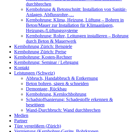
durchbrechen
Kernbohrung & Betonschnitt: Installation von Sanitär-
Anlagen, Abflussrohre,…
Kernbohrung: Klima, Heizung, Lüftung – Bohren in
Beton/Mauer zur Installation für Klimaanlagen,
Heizungs-/Lüftungssysteme
Kernbohrung: Rohre, Leitungen installieren – Bohrung
durch Beton & Mauerwerk
Kernbohrung Zürich: Beispiele
Kernbohrung Zürich: Preise
Kernbohrung: Kosten-Rechner
Kernbohrung: Seminar / Lehrgang
Kontakt
Leistungen (Schweiz)
Abbruch, Handabbruch & Entkernung
Beton bohren, sägen & schneiden
Demontage, Rückbau
Kernbohrung, Kernlochbohrung
Schadstoffsanierung: Schadestoffe erkennen &
beseitigen
Wand-Durchbruch: Wand durchbrechen
Medien
Partner
Türe vergrößern (Zürich)
Vermietung (Kernbohrer-Geräte, Bohrkronen