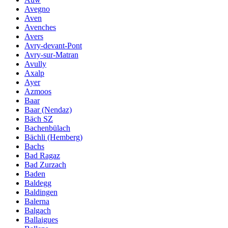
Avegno
Aven
Avenches
Avers
Avry-devant-Pont
Avry-sur-Matran
Avully
Axalp
Ayer
Azmoos
Baar
Baar (Nendaz)
Bäch SZ
Bachenbülach
Bächli (Hemberg)
Bachs
Bad Ragaz
Bad Zurzach
Baden
Baldegg
Baldingen
Balerna
Balgach
Ballaigues