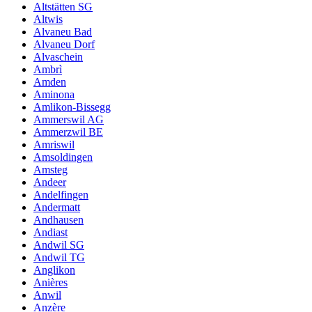
Altstätten SG
Altwis
Alvaneu Bad
Alvaneu Dorf
Alvaschein
Ambrì
Amden
Aminona
Amlikon-Bissegg
Ammerswil AG
Ammerzwil BE
Amriswil
Amsoldingen
Amsteg
Andeer
Andelfingen
Andermatt
Andhausen
Andiast
Andwil SG
Andwil TG
Anglikon
Anières
Anwil
Anzère