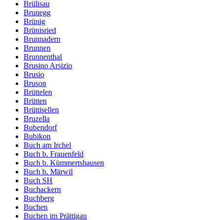
Brülisau
Brunegg
Brünig
Brünisried
Brunnadern
Brunnen
Brunnenthal
Brusino Arsizio
Brusio
Bruson
Brüttelen
Brütten
Brüttisellen
Bruzella
Bubendorf
Bubikon
Buch am Irchel
Buch b. Frauenfeld
Buch b. Kümmertshausen
Buch b. Märwil
Buch SH
Buchackern
Buchberg
Buchen
Buchen im Prättigau