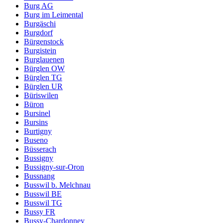
Burg AG
Burg im Leimental
Burgäschi
Burgdorf
Bürgenstock
Burgistein
Burglauenen
Bürglen OW
Bürglen TG
Bürglen UR
Büriswilen
Büron
Bursinel
Bursins
Burtigny
Buseno
Büsserach
Bussigny
Bussigny-sur-Oron
Bussnang
Busswil b. Melchnau
Busswil BE
Busswil TG
Bussy FR
Bussy-Chardonney