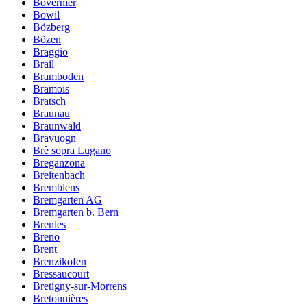
Bovernier
Bowil
Bözberg
Bözen
Braggio
Brail
Bramboden
Bramois
Bratsch
Braunau
Braunwald
Bravuogn
Brè sopra Lugano
Breganzona
Breitenbach
Bremblens
Bremgarten AG
Bremgarten b. Bern
Brenles
Breno
Brent
Brenzikofen
Bressaucourt
Bretigny-sur-Morrens
Bretonnières