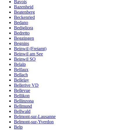
Bavois
Bazenheid
Beatenberg
Beckenried
Bedano
Bedigliora
Bedretto
Beggingen
Begnins
Beinwil (Freiamt)
Beinwil am See
Beinwil SO
Belalp
Belfaux
Bellach
Bellelay
Bellerive VD
Bellevue
Bellikon
Bellinzona
Bellmund
Bellwald
Belmont-sur-Lausanne
Belmont-sur-Yverdon
Belp