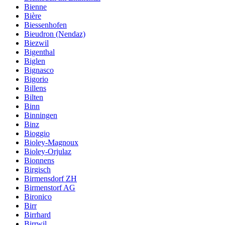
Bienne
Bière
Biessenhofen
Bieudron (Nendaz)
Biezwil
Bigenthal
Biglen
Bignasco
Bigorio
Billens
Bilten
Binn
Binningen
Binz
Bioggio
Bioley-Magnoux
Bioley-Orjulaz
Bionnens
Birgisch
Birmensdorf ZH
Birmenstorf AG
Bironico
Birr
Birrhard
Birrwil