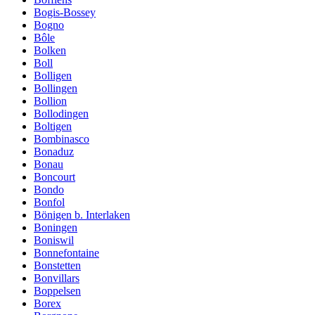
Bogis-Bossey
Bogno
Bôle
Bolken
Boll
Bolligen
Bollingen
Bollion
Bollodingen
Boltigen
Bombinasco
Bonaduz
Bonau
Boncourt
Bondo
Bonfol
Bönigen b. Interlaken
Boningen
Boniswil
Bonnefontaine
Bonstetten
Bonvillars
Boppelsen
Borex