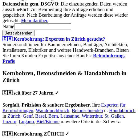
Datenschutz gem. DSGVO
: Die einzutragenden Daten werden
ausschließlich zur Bearbeitung Ihre Anfrage erhoben und
gespeichert. Nach Bearbeitung der Anfrage werden diese wieder
gelöscht.
Mehr darüber.
Name
Jetzt absenden
🇨🇭 Kernbohrung: Experten in Zürich gesucht?
Sonderkonditionen für Bauunternehmen, Bauträger, Architekten,
Installateure, Elektriker und weitere Handwerk-Branchen. Bieten
Sie Ihren Kunden Expertise aus einer Hand: »
Betonbohrung-
Profis
Kernbohren, Betonschneiden & Handabbruch in
Zürich
🇨🇭 seit über 27 Jahren ✓
Sorgfalt, Präzision & saubere Ergebnisser.
Ihre
Experten für
Kernbohrungen
,
Wanddurchbruch
,
Betonschneiden
u.
Handabbruch
in
Zürich
,
Genf
,
Basel
,
Bern
,
Lausanne
,
Winterthur
,
St. Gallen
,
Luzern
,
Lugano
,
Biel/Bienne
u. weitere Orte in der Schweiz.
🇨🇭 Kernbohrung ZÜRICH ✓