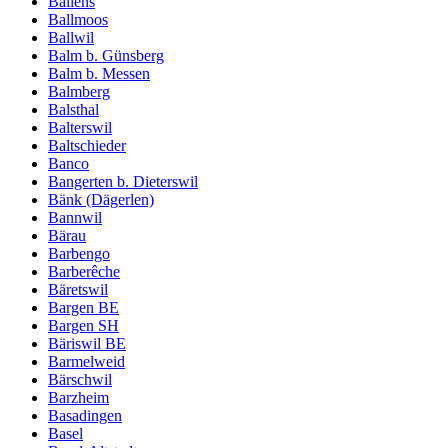
Ballens
Ballmoos
Ballwil
Balm b. Günsberg
Balm b. Messen
Balmberg
Balsthal
Balterswil
Baltschieder
Banco
Bangerten b. Dieterswil
Bänk (Dägerlen)
Bannwil
Bärau
Barbengo
Barberêche
Bäretswil
Bargen BE
Bargen SH
Bäriswil BE
Barmelweid
Bärschwil
Barzheim
Basadingen
Basel