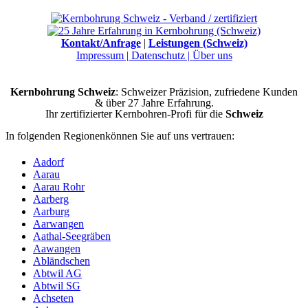
Kontakt/Anfrage
|
Leistungen (Schweiz)
Impressum |
Datenschutz |
Über uns
Kernbohrung Schweiz
: Schweizer Präzision, zufriedene Kunden
& über 27 Jahre Erfahrung.
Ihr zertifizierter Kernbohren-Profi für die
Schweiz
In folgenden Regionenkönnen Sie auf uns vertrauen:
Aadorf
Aarau
Aarau Rohr
Aarberg
Aarburg
Aarwangen
Aathal-Seegräben
Aawangen
Abländschen
Abtwil AG
Abtwil SG
Achseten