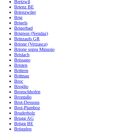
Bretzwil
Brienz BE
Brienzwiler
Brig
Brigels
Brigerbad
Brignon (Nendaz)
Brinzauls GR
Brione (Verzasca)
Brione sopra Minusio
Brislach
Brissago
Bristen
Brittern
Brittnau
Broc
Broglio
Bronschhofen
Brontallo
Brot-Dessous
Brot-Plamboz
Bruderholz
Brugg AG
Brügg BE
Brügglen