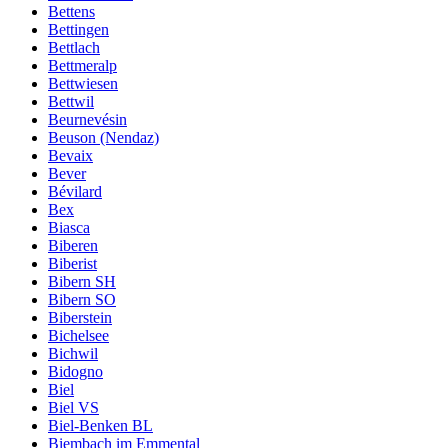
Bettens
Bettingen
Bettlach
Bettmeralp
Bettwiesen
Bettwil
Beurnevésin
Beuson (Nendaz)
Bevaix
Bever
Bévilard
Bex
Biasca
Biberen
Biberist
Bibern SH
Bibern SO
Biberstein
Bichelsee
Bichwil
Bidogno
Biel
Biel VS
Biel-Benken BL
Biembach im Emmental