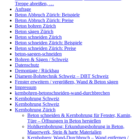
Treppe abreißen, …
Anfrage
Beton Abbruch Zürich: Beispiele
Beton Abbruch Zürich: Preise
Beton bohren Zürich
Beton sägen Zürich
Beton schneiden Zürich
Beton schneiden Zürich: Beispiele
Beton schneiden Zürich: Preise
beton-saegen-schneiden
Bohren & Sägen / Schweiz
Datenschutz
Demontage / Rückbau
Diament-Bohrtechnik Schweiz – DBT Schweiz
Fenster erweitern / vergrößern, Wand & Beton sägen
Impressum
kernbohren-betonschneiden-wand-durchbrechen
Kernbohrung Schweiz
Kernbohrung Schweiz
Kernbohrung Zürich
Beton schneiden & Kernbohrung für Fenster, Kamin,
Türe – Öffnungen in Beton herstellen
Hohlkernbohrung: Erkundungsbohrung in Beton,
Mauerwerk, Stein & harte Materialien
Kernbohren: Wand-Durchbruch – Wand entfernen /