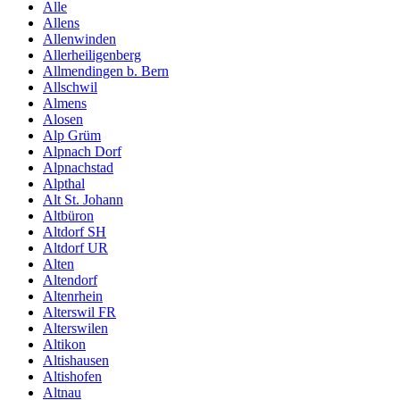
Alle
Allens
Allenwinden
Allerheiligenberg
Allmendingen b. Bern
Allschwil
Almens
Alosen
Alp Grüm
Alpnach Dorf
Alpnachstad
Alpthal
Alt St. Johann
Altbüron
Altdorf SH
Altdorf UR
Alten
Altendorf
Altenrhein
Alterswil FR
Alterswilen
Altikon
Altishausen
Altishofen
Altnau