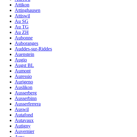
Attikon
Attinghausen
Attiswil
Au SG
Au TG
Au ZH
Aubonne
Auboranges
Auddes-sur-Riddes
Auenstein
Augio
Augst BL
Aumont
Auressio
Aurigeno
Auslikon
Ausserberg
Ausserbinn
Ausserferrera
Auswil
Autafond
Autavaux
Autigny
Auvernier
Auw