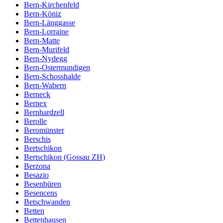
Bern-Kirchenfeld
Bern-Köniz
Bern-Länggasse
Bern-Lorraine
Bern-Matte
Bern-Murifeld
Bern-Nydegg
Bern-Ostermundigen
Bern-Schosshalde
Bern-Wabern
Berneck
Bernex
Bernhardzell
Berolle
Beromünster
Berschis
Bertschikon
Bertschikon (Gossau ZH)
Berzona
Besazio
Besenbüren
Besencens
Betschwanden
Betten
Bettenhausen