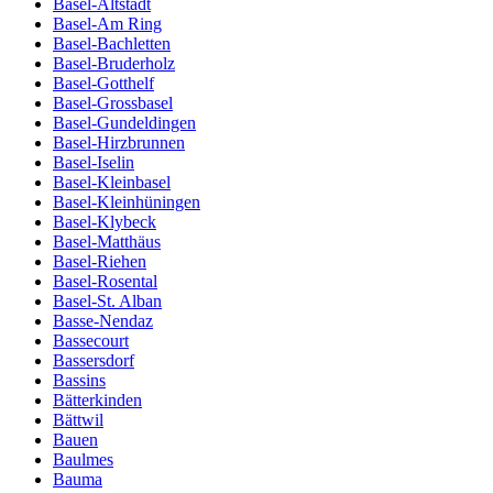
Basel-Altstadt
Basel-Am Ring
Basel-Bachletten
Basel-Bruderholz
Basel-Gotthelf
Basel-Grossbasel
Basel-Gundeldingen
Basel-Hirzbrunnen
Basel-Iselin
Basel-Kleinbasel
Basel-Kleinhüningen
Basel-Klybeck
Basel-Matthäus
Basel-Riehen
Basel-Rosental
Basel-St. Alban
Basse-Nendaz
Bassecourt
Bassersdorf
Bassins
Bätterkinden
Bättwil
Bauen
Baulmes
Bauma