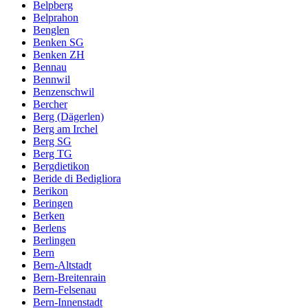
Belpberg
Belprahon
Benglen
Benken SG
Benken ZH
Bennau
Bennwil
Benzenschwil
Bercher
Berg (Dägerlen)
Berg am Irchel
Berg SG
Berg TG
Bergdietikon
Beride di Bedigliora
Berikon
Beringen
Berken
Berlens
Berlingen
Bern
Bern-Altstadt
Bern-Breitenrain
Bern-Felsenau
Bern-Innenstadt