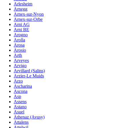
Arlesheim
Arnegg
Arnex-sur-Nyon
Arnex-sur-Orbe
Arni AG
Arni BE
Arogno
Arolla
Arosa
Arosio
Arth
Arveyes
Arvigo
Arvillard (Salins)
Arzier-Le Muids
Arzo
Ascharina
Ascona
Asp
Assens
Astano
Asuel
Athenaz (Avusy)
Attalens
Attelwil