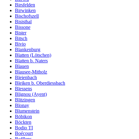
Birsfelden
Birwinken
Bischofszell
Bisisthal
Bissone
Bister
Bitsch
Bivio
Blankenburg
Blatten (Lötschen)
Blatten b. Naters
Blauen
Blausee-Mitholz
Bleienbach
Bleiken b. Oberdiessbach
Blessens
Blignou (Ayent)
Blitzingen
Blonay
Blumenstein
Böbikon
Böckten
Bodio TI
Boécourt
Bofflens