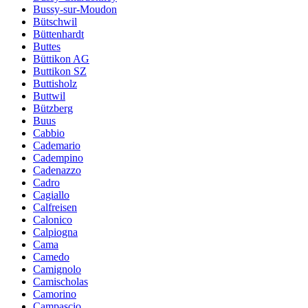
Bussy-sur-Moudon
Bütschwil
Büttenhardt
Buttes
Büttikon AG
Buttikon SZ
Buttisholz
Buttwil
Bützberg
Buus
Cabbio
Cademario
Cadempino
Cadenazzo
Cadro
Cagiallo
Calfreisen
Calonico
Calpiogna
Cama
Camedo
Camignolo
Camischolas
Camorino
Campascio