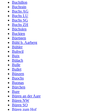
Buchillon
Buchrain
Buchs AG
Buchs LU
Buchs SG
Buchs ZH
Büchslen
Buckten
Büetigen
Bühl b. Aarberg
Bühler
Buhwil
Buix
Bülach
Bulle
Bullet
Bünzen
Buochs
Buonas
Bürchen
Bure
Büren an der Aare
Büren NW
Büren SO
Büren zum Hof