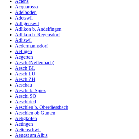
Aclens
Acquarossa
Adelboden
Adetswil
Adligenswil
Adlikon b. Andelfingen
Adlikon b. Regensdorf
Adliswil
Aedermannsdorf
Aefligen
Aegerten
Aesch (Neftenbach)
Aesch BL
Aesch LU
Aesch ZH
Aeschau
Aeschi b. Spiez
Aeschi SO
Aeschiried
Aeschlen b. Oberdiessbach
Aeschlen ob Gunten
Aetigkofen
Aetingen
Aettenschwil
Aeugst am Albis