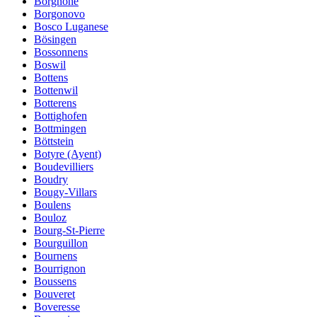
Borgnone
Borgonovo
Bosco Luganese
Bösingen
Bossonnens
Boswil
Bottens
Bottenwil
Botterens
Bottighofen
Bottmingen
Böttstein
Botyre (Ayent)
Boudevilliers
Boudry
Bougy-Villars
Boulens
Bouloz
Bourg-St-Pierre
Bourguillon
Bournens
Bourrignon
Boussens
Bouveret
Boveresse