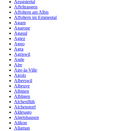
Aeugstertal
Affeltrangen
Affoltern am Albis
Affoltern im Emmental
Agarn
Agarone
Agasul
Agiez
Agno
Agra
Agriswil
Aigle
Aïre
Aire-la-Ville
Airolo
Alberswil
Albeuve
Albinen
Albligen
Alchenflüh
Alchenstorf
Aldesago
Algetshausen
Alikon
Allaman