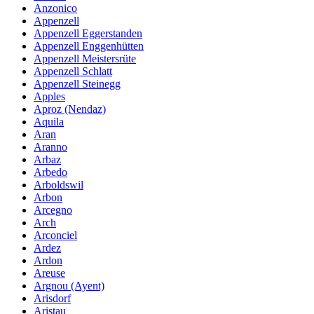
Anzonico
Appenzell
Appenzell Eggerstanden
Appenzell Enggenhütten
Appenzell Meistersrüte
Appenzell Schlatt
Appenzell Steinegg
Apples
Aproz (Nendaz)
Aquila
Aran
Aranno
Arbaz
Arbedo
Arboldswil
Arbon
Arcegno
Arch
Arconciel
Ardez
Ardon
Areuse
Argnou (Ayent)
Arisdorf
Aristau