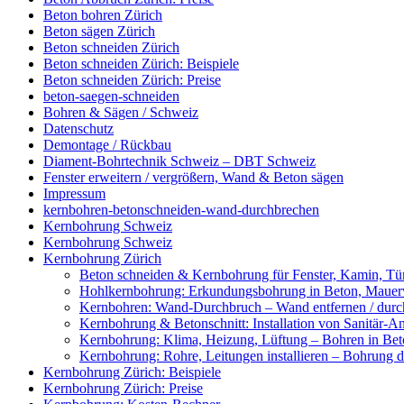
Beton bohren Zürich
Beton sägen Zürich
Beton schneiden Zürich
Beton schneiden Zürich: Beispiele
Beton schneiden Zürich: Preise
beton-saegen-schneiden
Bohren & Sägen / Schweiz
Datenschutz
Demontage / Rückbau
Diament-Bohrtechnik Schweiz – DBT Schweiz
Fenster erweitern / vergrößern, Wand & Beton sägen
Impressum
kernbohren-betonschneiden-wand-durchbrechen
Kernbohrung Schweiz
Kernbohrung Schweiz
Kernbohrung Zürich
Beton schneiden & Kernbohrung für Fenster, Kamin, Tür
Hohlkernbohrung: Erkundungsbohrung in Beton, Mauerwe
Kernbohren: Wand-Durchbruch – Wand entfernen / durc
Kernbohrung & Betonschnitt: Installation von Sanitär-A
Kernbohrung: Klima, Heizung, Lüftung – Bohren in Beto
Kernbohrung: Rohre, Leitungen installieren – Bohrung
Kernbohrung Zürich: Beispiele
Kernbohrung Zürich: Preise