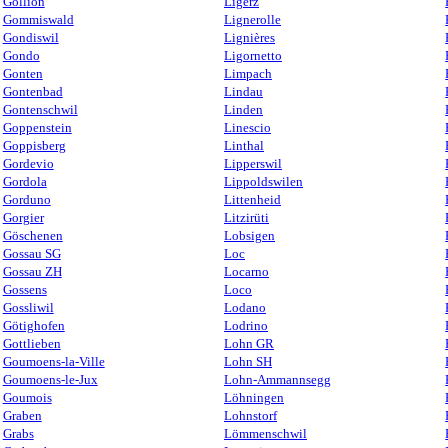
Gollion
Ligerz
Gommiswald
Lignerolle
Gondiswil
Lignières
Gondo
Ligornetto
Gonten
Limpach
Gontenbad
Lindau
Gontenschwil
Linden
Goppenstein
Linescio
Goppisberg
Linthal
Gordevio
Lipperswil
Gordola
Lippoldswilen
Gorduno
Littenheid
Gorgier
Litzirüti
Göschenen
Lobsigen
Gossau SG
Loc
Gossau ZH
Locarno
Gossens
Loco
Gossliwil
Lodano
Götighofen
Lodrino
Gottlieben
Lohn GR
Goumoens-la-Ville
Lohn SH
Goumoens-le-Jux
Lohn-Ammannsegg
Goumois
Löhningen
Graben
Lohnstorf
Grabs
Lömmenschwil