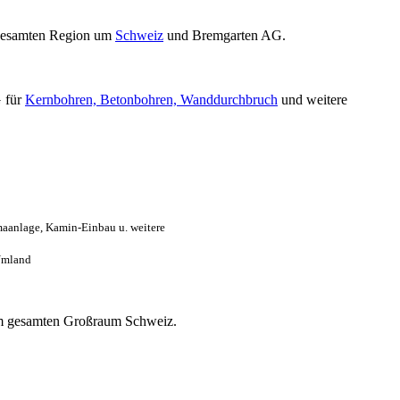
gesamten Region um
Schweiz
und Bremgarten AG.
 für
Kernbohren, Betonbohren, Wanddurchbruch
und weitere
maanlage, Kamin-Einbau u. weitere
Umland
s im gesamten Großraum Schweiz.