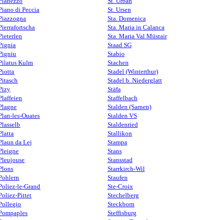
Pianezzo
St. Urban
Piano di Peccia
St. Ursen
Piazzogna
Sta. Domenica
Pierrafortscha
Sta. Maria in Calanca
Pieterlen
Sta. Maria Val Müstair
Pignia
Staad SG
Pigniu
Stabio
Pilatus Kulm
Stachen
Piotta
Stadel (Winterthur)
Pitasch
Stadel b. Niederglatt
Pizy
Stäfa
Plaffeien
Staffelbach
Plagne
Stalden (Sarnen)
Plan-les-Ouates
Stalden VS
Plasselb
Staldenried
Platta
Stallikon
Plaun da Lej
Stampa
Pleigne
Stans
Pleujouse
Stansstad
Plons
Starrkirch-Wil
Pohlern
Staufen
Poliez-le-Grand
Ste-Croix
Poliez-Pittet
Stechelberg
Pollegio
Steckborn
Pompaples
Steffisburg