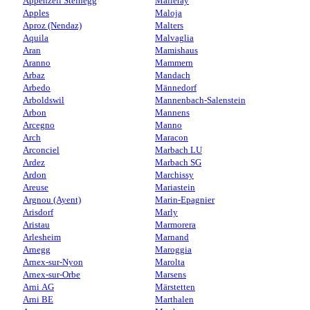
Appenzell Steinegg
Malleray
Apples
Maloja
Aproz (Nendaz)
Malters
Aquila
Malvaglia
Aran
Mamishaus
Aranno
Mammern
Arbaz
Mandach
Arbedo
Männedorf
Arboldswil
Mannenbach-Salenstein
Arbon
Mannens
Arcegno
Manno
Arch
Maracon
Arconciel
Marbach LU
Ardez
Marbach SG
Ardon
Marchissy
Areuse
Mariastein
Argnou (Ayent)
Marin-Epagnier
Arisdorf
Marly
Aristau
Marmorera
Arlesheim
Marnand
Arnegg
Maroggia
Arnex-sur-Nyon
Marolta
Arnex-sur-Orbe
Marsens
Arni AG
Märstetten
Arni BE
Marthalen