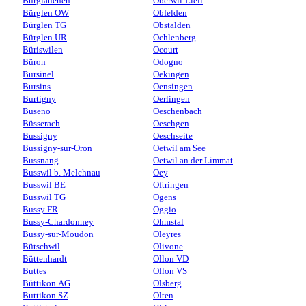
Burglauenen
Oberwil-Lieli
Bürglen OW
Obfelden
Bürglen TG
Obstalden
Bürglen UR
Ochlenberg
Büriswilen
Ocourt
Büron
Odogno
Bursinel
Oekingen
Bursins
Oensingen
Burtigny
Oerlingen
Buseno
Oeschenbach
Büsserach
Oeschgen
Bussigny
Oeschseite
Bussigny-sur-Oron
Oetwil am See
Bussnang
Oetwil an der Limmat
Busswil b. Melchnau
Oey
Busswil BE
Oftringen
Busswil TG
Ogens
Bussy FR
Oggio
Bussy-Chardonney
Ohmstal
Bussy-sur-Moudon
Oleyres
Bütschwil
Olivone
Büttenhardt
Ollon VD
Buttes
Ollon VS
Büttikon AG
Olsberg
Buttikon SZ
Olten