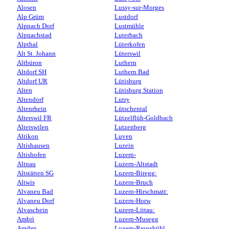
Alosen
Lussy-sur-Morges
Alp Grüm
Lustdorf
Alpnach Dorf
Lustmühle
Alpnachstad
Luterbach
Alpthal
Lüterkofen
Alt St. Johann
Lüterswil
Altbüron
Luthern
Altdorf SH
Luthern Bad
Altdorf UR
Lütisburg
Alten
Lütisburg Station
Altendorf
Lutry
Altenrhein
Lütschental
Alterswil FR
Lützelflüh-Goldbach
Alterswilen
Lutzenberg
Altikon
Luven
Altishausen
Luzein
Altishofen
Luzern-
Altnau
Luzern-Altstadt
Altstätten SG
Luzern-Biregg:
Altwis
Luzern-Bruch
Alvaneu Bad
Luzern-Hirschmatt:
Alvaneu Dorf
Luzern-Horw
Alvaschein
Luzern-Littau:
Ambrì
Luzern-Musegg
Amden
Luzern-Reussbühl