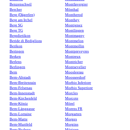
Benzenschwil
Montfavergier
Bercher
Mönthal
Berg (Dägerlen)
Montherod
Berg am Irchel
Monthey
Berg SG
Montignez
Berg TG
Montlingen
Bergdietikon
Montmagny
Beride di Bedigliora
Montmelon
Berikon
Montmollin
Beringen
Montpreveyres
Berken
Montreux
Berlens
Montricher
Berlingen
Montsevelier
Bern
Moosleerau
Bern-Altstadt
Moosseedorf
Bern-Breitenrain
Morbio Inferiore
Bern-Felsenau
Morbio Superiore
Bern-Innenstadt
Morcles
Bern-Kirchenfeld
Morcote
Bern-Köniz
Mörel
Bern-Länggasse
Morens FR
Bern-Lorraine
Morgarten
Bern-Matte
Morges
Bern-Murifeld
Morgins
Bern-Nydegg
Mörigen