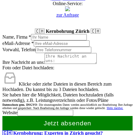
Online-Service:
zur Anfrage
🇨🇭
Kernbohrung Zürich
🇨🇭
Name, Firma
*
eMail-Adresse
*
Vorwahl, Telefon
Ihre Nachricht an uns:
Foto oder Datei hochladen:
Klicke oder ziehe Dateien in diesen Bereich zum
Hochladen.
Du kannst bis zu 3 Dateien hochladen.
Sie haben hier die Möglichkeit, Dateien hochzuladen (falls
notwendig), z.B. Leistungsverzeichnis oder Fotos/Pläne
Datenschutz gem. DSGVO
: Die einzutragenden Daten werden ausschließlich zur Bearbeitung Ihre Anfrage
erhoben und gespeichert. Nach Bearbeitung der Anfrage werden diese wieder gelöscht.
Mehr darüber.
Website
Jetzt absenden
🇨🇭 Kernbohrung: Experten in Zürich gesucht?