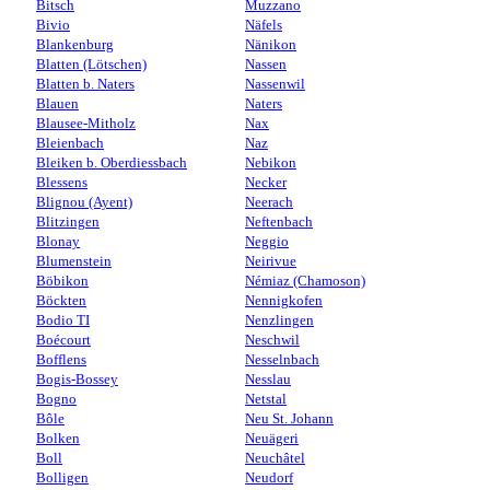
Bitsch
Muzzano
Bivio
Näfels
Blankenburg
Nänikon
Blatten (Lötschen)
Nassen
Blatten b. Naters
Nassenwil
Blauen
Naters
Blausee-Mitholz
Nax
Bleienbach
Naz
Bleiken b. Oberdiessbach
Nebikon
Blessens
Necker
Blignou (Ayent)
Neerach
Blitzingen
Neftenbach
Blonay
Neggio
Blumenstein
Neirivue
Böbikon
Némiaz (Chamoson)
Böckten
Nennigkofen
Bodio TI
Nenzlingen
Boécourt
Neschwil
Bofflens
Nesselnbach
Bogis-Bossey
Nesslau
Bogno
Netstal
Bôle
Neu St. Johann
Bolken
Neuägeri
Boll
Neuchâtel
Bolligen
Neudorf