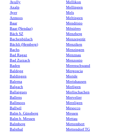
Avully
Mellikon
Axalp
Mellingen
Ayer
Mels
Azmoos
Meltingen
Baar
Mendrisio
Baar (Nendaz)
Ménières
Bäch SZ
Menzberg
Bachenbülach
Menzengrüt
Bächli (Hemberg)
Menziken
Bachs
Menzingen
Bad Ragaz
Menznau
Bad Zurzach
Menzonio
Baden
Merenschwand
Baldegg
Mergoscia
Baldingen
Meride
Balerna
Merishausen
Balgach
Merligen
Ballaigues
Merlischachen
Ballens
Mervelier
Ballmoos
Merzligen
Ballwil
Mesocco
Balm b. Günsberg
Messen
Balm b. Messen
Mettau
Balmberg
Mettembert
Balsthal
Mettendorf TG