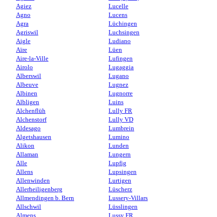
Agiez
Lucelle
Agno
Lucens
Agra
Lüchingen
Agriswil
Luchsingen
Aigle
Ludiano
Aïre
Lüen
Aire-la-Ville
Lufingen
Airolo
Lugaggia
Alberswil
Lugano
Albeuve
Lugnez
Albinen
Lugnorre
Albligen
Luins
Alchenflüh
Lully FR
Alchenstorf
Lully VD
Aldesago
Lumbrein
Algetshausen
Lumino
Alikon
Lunden
Allaman
Lungern
Alle
Lupfig
Allens
Lupsingen
Allenwinden
Lurtigen
Allerheiligenberg
Lüscherz
Allmendingen b. Bern
Lussery-Villars
Allschwil
Lüsslingen
Almens
Lussy FR