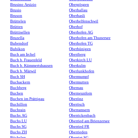
Brusino Arsizio
Obergösgen
Brusio
Oberhallau
Bruson
Oberhasli
Brüttelen
Oberhelfenschwil
Brütten
Oberhof
Brüttisellen
Oberhofen AG
Bruzella
Oberhofen am Thunersee
Bubendorf
Oberhofen TG
Bubikon
Oberhünigen
Buch am Irchel
Oberiberg
Buch b. Frauenfeld
Oberkirch LU
Buch b. Kümmertshausen
Oberkulm
Buch b. Märwil
Oberlunkhofen
Buch SH
Obermumpf
Buchackern
Obermutten
Buchberg
Obernau
Buchen
Oberneunforn
Buchen im Prättigau
Oberönz
Buchillon
Oberösch
Buchrain
Oberramsern
Buchs AG
Oberrickenbach
Buchs LU
Oberried am Brienzersee
Buchs SG
Oberried FR
Buchs ZH
Oberrieden
Büchslen
Oberriet SG