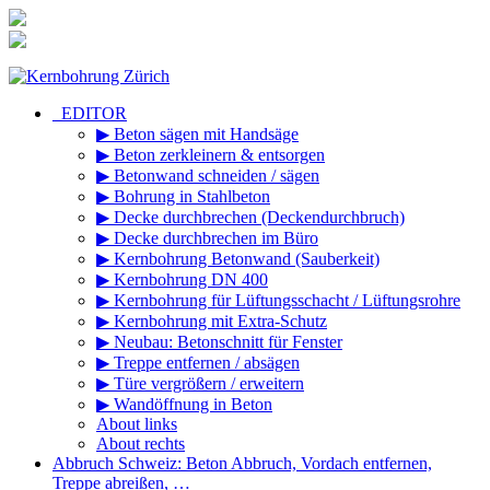
Zum
Inhalt
springen
_EDITOR
▶ Beton sägen mit Handsäge
▶ Beton zerkleinern & entsorgen
▶ Betonwand schneiden / sägen
▶ Bohrung in Stahlbeton
▶ Decke durchbrechen (Deckendurchbruch)
▶ Decke durchbrechen im Büro
▶ Kernbohrung Betonwand (Sauberkeit)
▶ Kernbohrung DN 400
▶ Kernbohrung für Lüftungsschacht / Lüftungsrohre
▶ Kernbohrung mit Extra-Schutz
▶ Neubau: Betonschnitt für Fenster
▶ Treppe entfernen / absägen
▶ Türe vergrößern / erweitern
▶ Wandöffnung in Beton
About links
About rechts
Abbruch Schweiz: Beton Abbruch, Vordach entfernen,
Treppe abreißen, …