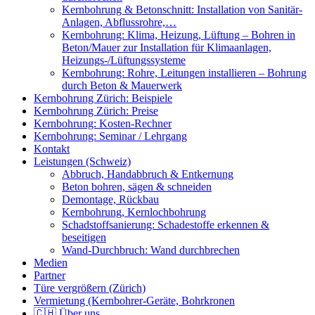
Kernbohrung & Betonschnitt: Installation von Sanitär-
Anlagen, Abflussrohre,…
Kernbohrung: Klima, Heizung, Lüftung – Bohren in
Beton/Mauer zur Installation für Klimaanlagen,
Heizungs-/Lüftungssysteme
Kernbohrung: Rohre, Leitungen installieren – Bohrung
durch Beton & Mauerwerk
Kernbohrung Zürich: Beispiele
Kernbohrung Zürich: Preise
Kernbohrung: Kosten-Rechner
Kernbohrung: Seminar / Lehrgang
Kontakt
Leistungen (Schweiz)
Abbruch, Handabbruch & Entkernung
Beton bohren, sägen & schneiden
Demontage, Rückbau
Kernbohrung, Kernlochbohrung
Schadstoffsanierung: Schadestoffe erkennen &
beseitigen
Wand-Durchbruch: Wand durchbrechen
Medien
Partner
Türe vergrößern (Zürich)
Vermietung (Kernbohrer-Geräte, Bohrkronen
🇨🇭 Über uns