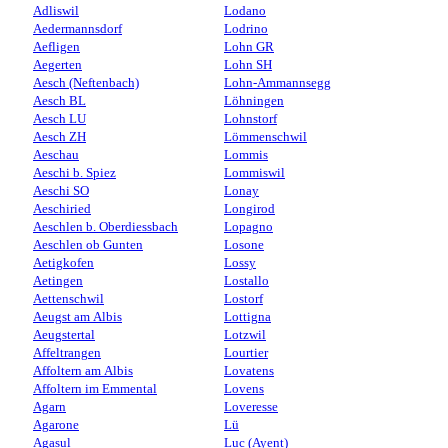
Adliswil
Lodano
Aedermannsdorf
Lodrino
Aefligen
Lohn GR
Aegerten
Lohn SH
Aesch (Neftenbach)
Lohn-Ammannsegg
Aesch BL
Löhningen
Aesch LU
Lohnstorf
Aesch ZH
Lömmenschwil
Aeschau
Lommis
Aeschi b. Spiez
Lommiswil
Aeschi SO
Lonay
Aeschiried
Longirod
Aeschlen b. Oberdiessbach
Lopagno
Aeschlen ob Gunten
Losone
Aetigkofen
Lossy
Aetingen
Lostallo
Aettenschwil
Lostorf
Aeugst am Albis
Lottigna
Aeugstertal
Lotzwil
Affeltrangen
Lourtier
Affoltern am Albis
Lovatens
Affoltern im Emmental
Lovens
Agarn
Loveresse
Agarone
Lü
Agasul
Luc (Ayent)