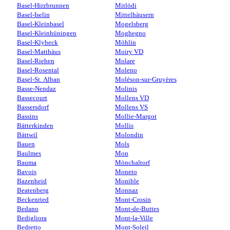
Basel-Hirzbrunnen
Mitlödi
Basel-Iselin
Mittelhäusern
Basel-Kleinbasel
Mogelsberg
Basel-Kleinhüningen
Moghegno
Basel-Klybeck
Möhlin
Basel-Matthäus
Moiry VD
Basel-Riehen
Molare
Basel-Rosental
Moleno
Basel-St. Alban
Moléson-sur-Gruyères
Basse-Nendaz
Molinis
Bassecourt
Mollens VD
Bassersdorf
Mollens VS
Bassins
Mollie-Margot
Bätterkinden
Mollis
Bättwil
Molondin
Bauen
Mols
Baulmes
Mon
Bauma
Mönchaltorf
Bavois
Moneto
Bazenheid
Monible
Beatenberg
Monnaz
Beckenried
Mont-Crosin
Bedano
Mont-de-Buttes
Bedigliora
Mont-la-Ville
Bedretto
Mont-Soleil