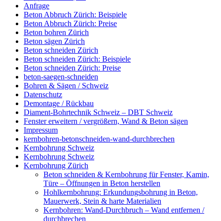
Anfrage
Beton Abbruch Zürich: Beispiele
Beton Abbruch Zürich: Preise
Beton bohren Zürich
Beton sägen Zürich
Beton schneiden Zürich
Beton schneiden Zürich: Beispiele
Beton schneiden Zürich: Preise
beton-saegen-schneiden
Bohren & Sägen / Schweiz
Datenschutz
Demontage / Rückbau
Diament-Bohrtechnik Schweiz – DBT Schweiz
Fenster erweitern / vergrößern, Wand & Beton sägen
Impressum
kernbohren-betonschneiden-wand-durchbrechen
Kernbohrung Schweiz
Kernbohrung Schweiz
Kernbohrung Zürich
Beton schneiden & Kernbohrung für Fenster, Kamin,
Türe – Öffnungen in Beton herstellen
Hohlkernbohrung: Erkundungsbohrung in Beton,
Mauerwerk, Stein & harte Materialien
Kernbohren: Wand-Durchbruch – Wand entfernen /
durchbrechen