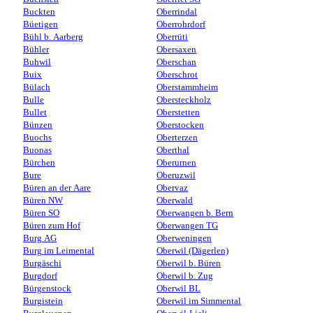
Buckten
Oberrindal
Büetigen
Oberrohrdorf
Bühl b. Aarberg
Oberrüti
Bühler
Obersaxen
Buhwil
Oberschan
Buix
Oberschrot
Bülach
Oberstammheim
Bulle
Obersteckholz
Bullet
Oberstetten
Bünzen
Oberstocken
Buochs
Oberterzen
Buonas
Oberthal
Bürchen
Oberurnen
Bure
Oberuzwil
Büren an der Aare
Obervaz
Büren NW
Oberwald
Büren SO
Oberwangen b. Bern
Büren zum Hof
Oberwangen TG
Burg AG
Oberweningen
Burg im Leimental
Oberwil (Dägerlen)
Burgäschi
Oberwil b. Büren
Burgdorf
Oberwil b. Zug
Bürgenstock
Oberwil BL
Burgistein
Oberwil im Simmental