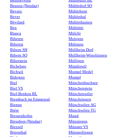
Beurnevésin
Mühledorf BE
Beuson (Nendaz)
Mühledorf SO
Bevaix
Mühlehorn
Bever
Mühlethal
Bévilard
Mühlethurnen
Bex
Mühlrüti
Biasca
Mülchi
Biberen
Mulegns
Biberist
Mülenen
Bibern SH
Müllheim Dorf
Bibern SO
Müllheim-Wigoltingen
Biberstein
Mülligen
Bichelsee
Mümliswil
Bichwil
Mumpé Medel
Bidogno
Mumpf
Biel
Münchenbuchsee
Biel VS
Münchenstein
Biel-Benken BL
Münchenwiler
Biembach im Emmental
Münchringen
Bienne
Münchwilen AG
Bière
Münchwilen TG
Biessenhofen
Mund
Bieudron (Nendaz)
Münsingen
Biezwil
Münster VS
Bigenthal
Münsterlingen