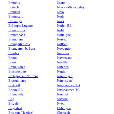
Bramois
Niouc
Bratsch
Niva (Vallemaggia)
Braunau
Nivo
Braunwald
Nods
Bravuogn
Noës
Brè sopra Lugano
Noflen BE
Breganzona
Nohl
Breitenbach
Noiraigue
Bremblens
Noréaz
Bremgarten AG
Nottwil
Bremgarten b. Bern
Novaggio
Brenles
Novalles
Breno
Novazzano
Brent
Noville
Brenzikofen
Nufenen
Bressaucourt
Nuglar
Bretigny-sur-Morrens
Nunningen
Bretonnières
Nürensdorf
Bretzwil
Nussbaumen AG
Brienz BE
Nussbaumen TG
Brienzwiler
Nusshof
Brig
Nuvilly
Brigels
Nyon
Brigerbad
Obbürgen
Brignon (Nendaz)
Oberaach