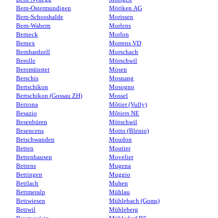
Bern-Ostermundigen
Möriken AG
Bern-Schosshalde
Morissen
Bern-Wabern
Morlens
Berneck
Morlon
Bernex
Morrens VD
Bernhardzell
Morschach
Berolle
Mörschwil
Beromünster
Mosen
Berschis
Mosnang
Bertschikon
Mosogno
Bertschikon (Gossau ZH)
Mossel
Berzona
Môtier (Vully)
Besazio
Môtiers NE
Besenbüren
Mötschwil
Besencens
Motto (Blenio)
Betschwanden
Moudon
Betten
Moutier
Bettenhausen
Movelier
Bettens
Mugena
Bettingen
Muggio
Bettlach
Muhen
Bettmeralp
Mühlau
Bettwiesen
Mühlebach (Goms)
Bettwil
Mühleberg