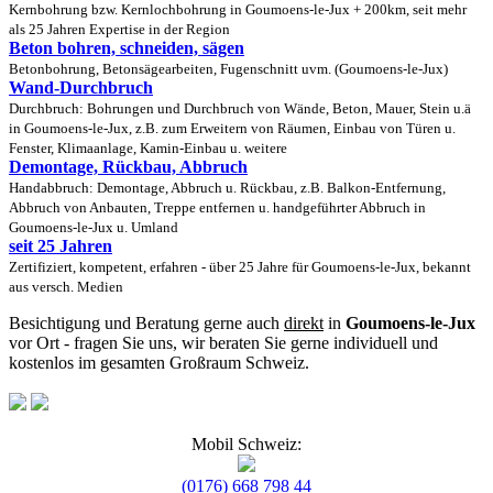
Kernbohrung bzw. Kernlochbohrung in Goumoens-le-Jux + 200km, seit mehr
als 25 Jahren Expertise in der Region
Beton bohren, schneiden, sägen
Betonbohrung, Betonsägearbeiten, Fugenschnitt uvm. (Goumoens-le-Jux)
Wand-Durchbruch
Durchbruch: Bohrungen und Durchbruch von Wände, Beton, Mauer, Stein u.ä
in Goumoens-le-Jux, z.B. zum Erweitern von Räumen, Einbau von Türen u.
Fenster, Klimaanlage, Kamin-Einbau u. weitere
Demontage, Rückbau, Abbruch
Handabbruch: Demontage, Abbruch u. Rückbau, z.B. Balkon-Entfernung,
Abbruch von Anbauten, Treppe entfernen u. handgeführter Abbruch in
Goumoens-le-Jux u. Umland
seit 25 Jahren
Zertifiziert, kompetent, erfahren - über 25 Jahre für Goumoens-le-Jux, bekannt
aus versch. Medien
Besichtigung und Beratung gerne auch
direkt
in
Goumoens-le-Jux
vor Ort - fragen Sie uns, wir beraten Sie gerne individuell und
kostenlos im gesamten Großraum Schweiz.
Mobil Schweiz:
(0176) 668 798 44