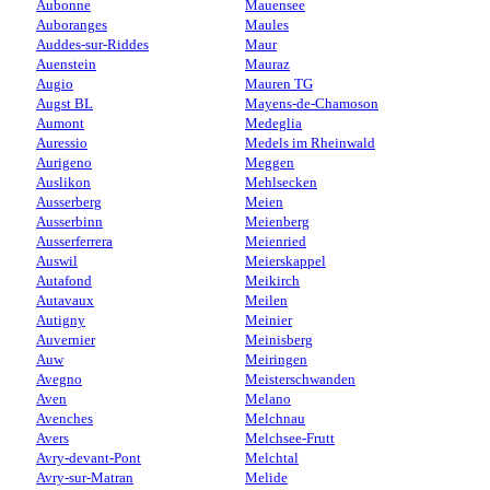
Aubonne
Mauensee
Auboranges
Maules
Auddes-sur-Riddes
Maur
Auenstein
Mauraz
Augio
Mauren TG
Augst BL
Mayens-de-Chamoson
Aumont
Medeglia
Auressio
Medels im Rheinwald
Aurigeno
Meggen
Auslikon
Mehlsecken
Ausserberg
Meien
Ausserbinn
Meienberg
Ausserferrera
Meienried
Auswil
Meierskappel
Autafond
Meikirch
Autavaux
Meilen
Autigny
Meinier
Auvernier
Meinisberg
Auw
Meiringen
Avegno
Meisterschwanden
Aven
Melano
Avenches
Melchnau
Avers
Melchsee-Frutt
Avry-devant-Pont
Melchtal
Avry-sur-Matran
Melide