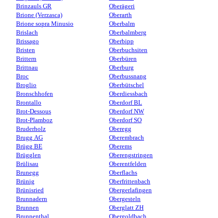
Brinzauls GR
Oberägeri
Brione (Verzasca)
Oberarth
Brione sopra Minusio
Oberbalm
Brislach
Oberbalmberg
Brissago
Oberbipp
Bristen
Oberbuchsiten
Brittern
Oberbüren
Brittnau
Oberburg
Broc
Oberbussnang
Broglio
Oberbütschel
Bronschhofen
Oberdiessbach
Brontallo
Oberdorf BL
Brot-Dessous
Oberdorf NW
Brot-Plamboz
Oberdorf SO
Bruderholz
Oberegg
Brugg AG
Oberembrach
Brügg BE
Oberems
Brügglen
Oberengstringen
Brülisau
Oberentfelden
Brunegg
Oberflachs
Brünig
Oberfrittenbach
Brünisried
Obergerlafingen
Brunnadern
Obergesteln
Brunnen
Oberglatt ZH
Brunnenthal
Obergoldbach