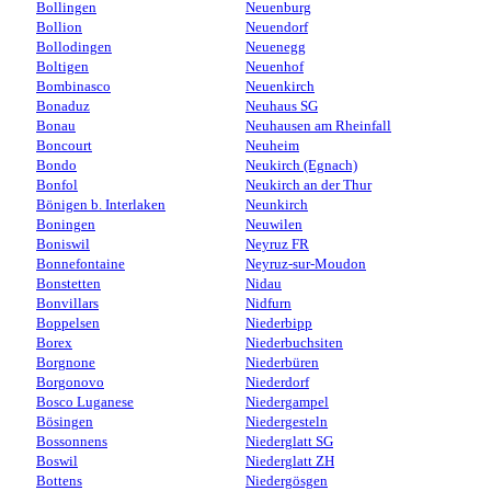
Bollingen
Neuenburg
Bollion
Neuendorf
Bollodingen
Neuenegg
Boltigen
Neuenhof
Bombinasco
Neuenkirch
Bonaduz
Neuhaus SG
Bonau
Neuhausen am Rheinfall
Boncourt
Neuheim
Bondo
Neukirch (Egnach)
Bonfol
Neukirch an der Thur
Bönigen b. Interlaken
Neunkirch
Boningen
Neuwilen
Boniswil
Neyruz FR
Bonnefontaine
Neyruz-sur-Moudon
Bonstetten
Nidau
Bonvillars
Nidfurn
Boppelsen
Niederbipp
Borex
Niederbuchsiten
Borgnone
Niederbüren
Borgonovo
Niederdorf
Bosco Luganese
Niedergampel
Bösingen
Niedergesteln
Bossonnens
Niederglatt SG
Boswil
Niederglatt ZH
Bottens
Niedergösgen