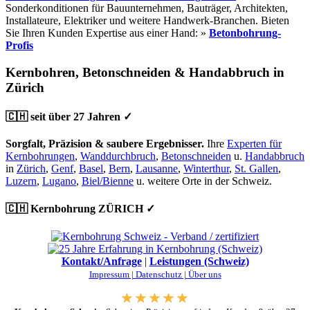
Sonderkonditionen für Bauunternehmen, Bauträger, Architekten,
Installateure, Elektriker und weitere Handwerk-Branchen. Bieten
Sie Ihren Kunden Expertise aus einer Hand: »
Betonbohrung-
Profis
Kernbohren, Betonschneiden & Handabbruch in
Zürich
🇨🇭 seit über 27 Jahren ✓
Sorgfalt, Präzision & saubere Ergebnisser.
Ihre
Experten für
Kernbohrungen
,
Wanddurchbruch
,
Betonschneiden
u.
Handabbruch
in
Zürich
,
Genf
,
Basel
,
Bern
,
Lausanne
,
Winterthur
,
St. Gallen
,
Luzern
,
Lugano
,
Biel/Bienne
u. weitere Orte in der Schweiz.
🇨🇭 Kernbohrung ZÜRICH ✓
Kontakt/Anfrage
|
Leistungen (Schweiz)
Impressum |
Datenschutz |
Über uns