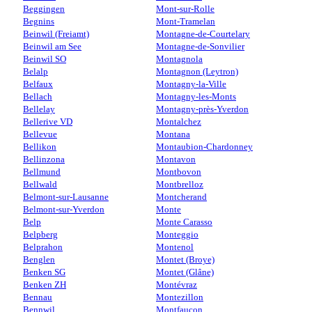
Beggingen
Mont-sur-Rolle
Begnins
Mont-Tramelan
Beinwil (Freiamt)
Montagne-de-Courtelary
Beinwil am See
Montagne-de-Sonvilier
Beinwil SO
Montagnola
Belalp
Montagnon (Leytron)
Belfaux
Montagny-la-Ville
Bellach
Montagny-les-Monts
Bellelay
Montagny-près-Yverdon
Bellerive VD
Montalchez
Bellevue
Montana
Bellikon
Montaubion-Chardonney
Bellinzona
Montavon
Bellmund
Montbovon
Bellwald
Montbrelloz
Belmont-sur-Lausanne
Montcherand
Belmont-sur-Yverdon
Monte
Belp
Monte Carasso
Belpberg
Monteggio
Belprahon
Montenol
Benglen
Montet (Broye)
Benken SG
Montet (Glâne)
Benken ZH
Montévraz
Bennau
Montezillon
Bennwil
Montfaucon