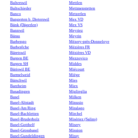
Balterswil
Mettlen
Baltschieder
Mettmenstetten
Banco
Metzerlen
Bangerten b. Dieterswil
Mex VD
Bänk (Dägerlen)
Mex VS
Bannwil
Meyriez
Bärau
Meyrin
Barbengo
Mézery-près-Donneloye
Barberêche
Mézières FR
Bäretswil
Mézières VD
Bargen BE
Mezzovico
Bargen SH
Middes
Bäriswil BE
Miécourt
Barmelweid
Miège
Bärschwil
Mies
Barzheim
Miex
Basadingen
Miglieglia
Basel
Milken
Basel-Altstadt
Minusio
Basel-Am Ring
Miralago
Basel-Bachletten
Mirchel
Basel-Bruderholz
Misériez (Salins)
Basel-Gotthelf
Misery
Basel-Grossbasel
Mission
Basel-Gundeldingen
Missy