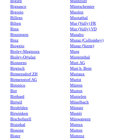
Biglen
Muntelier
Bignasco
Müntschemier
Bigorio
Muolen
Billens
Muotathal
Bilten
Mur (Vully) FR
Binn
Mur (Vully) VD
Binningen
Muralto
Binz
Muraz (Collombey)
Bioggio
Muraz (Sierre)
Bioley-Magnoux
Murg
Bioley-Orjulaz
Murgenthal
Bionnens
Muri AG
Birgisch
Muri b. Bern
Birmensdorf ZH
Muriaux
Birmenstorf AG
Murist
Bironico
Mürren
Birr
Murten
Birrhard
Murzelen
Birrwil
Müselbach
Birsfelden
Müstair
Birwinken
Mustér
Bischofszell
Müswangen
Bisisthal
Mutrux
Bissone
Mutten
Bister
Muttenz