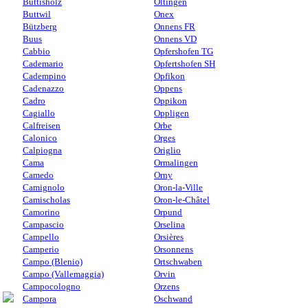
Buttisholz
Oltingen
Buttwil
Onex
Bützberg
Onnens FR
Buus
Onnens VD
Cabbio
Opfershofen TG
Cademario
Opfertshofen SH
Cadempino
Opfikon
Cadenazzo
Oppens
Cadro
Oppikon
Cagiallo
Oppligen
Calfreisen
Orbe
Calonico
Orges
Calpiogna
Origlio
Cama
Ormalingen
Camedo
Orny
Camignolo
Oron-la-Ville
Camischolas
Oron-le-Châtel
Camorino
Orpund
Campascio
Orselina
Campello
Orsières
Camperio
Orsonnens
Campo (Blenio)
Ortschwaben
Campo (Vallemaggia)
Orvin
Campocologno
Orzens
Campora
Oschwand