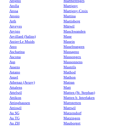
Arogno
Martherenges
Arolla
Martigny
Arosa
Martigny-Croix
Arosio
Martina
Arth
Martisberg
Arveyes
Märwil
Arvigo
Maschwanden
Arvillard (Salins)
Mase
Arzier-Le Muids
Masein
Arzo
Maseltrangen
Ascharina
Massagno
Ascona
Massongex
Asp
Massonnens
Assens
Mastrils
Astano
Mathod
Asuel
Mathon
Athenaz (Avusy)
Matran
Attalens
Matt
Attelwil
Matten (St. Stephan)
Attikon
Matten b. Interlaken
Attinghausen
Mattstetten
Attiswil
Mattwil
Au SG
Matzendorf
Au TG
Matzingen
Au ZH
Mauborget