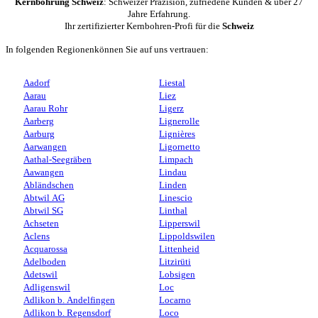
Kernbohrung Schweiz
: Schweizer Präzision, zufriedene Kunden & über 27
Jahre Erfahrung.
Ihr zertifizierter Kernbohren-Profi für die
Schweiz
In folgenden Regionenkönnen Sie auf uns vertrauen:
Aadorf
Liestal
Aarau
Liez
Aarau Rohr
Ligerz
Aarberg
Lignerolle
Aarburg
Lignières
Aarwangen
Ligornetto
Aathal-Seegräben
Limpach
Aawangen
Lindau
Abländschen
Linden
Abtwil AG
Linescio
Abtwil SG
Linthal
Achseten
Lipperswil
Aclens
Lippoldswilen
Acquarossa
Littenheid
Adelboden
Litzirüti
Adetswil
Lobsigen
Adligenswil
Loc
Adlikon b. Andelfingen
Locarno
Adlikon b. Regensdorf
Loco