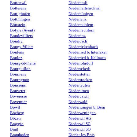
Bottenwil
Niederhasli
Botterens
Niederhelfenschwil
Bottighofen
Niederhünigen
Bottmingen
Niederlenz
Böttstein
Niedermuhlern
Botyre (Ayent)
Niederneunforn
Boudevilliers
Niederönz
Boudry
Niederösch
Bougy-Villars
Niederrickenbach
Boulens
Niederried b. Interlaken
Bouloz
Niederried b. Kallnach
Bourg-St-Pierre
Niederrohrdorf
Bourguillon
Niederscherli
Bournens
Niederstetten
Bourrignon
Niederstocken
Boussens
Niederteufen
Bouveret
Niederurnen
Boveresse
Niederuzwil
Bovernier
Niederwald
Bowil
Niederwangen b. Bern
Bözberg
Niederweningen
Bözen
Niederwil AG
Braggio
Niederwil SG
Brail
Niederwil SO
Bramboden
Nierlet-les-Bois