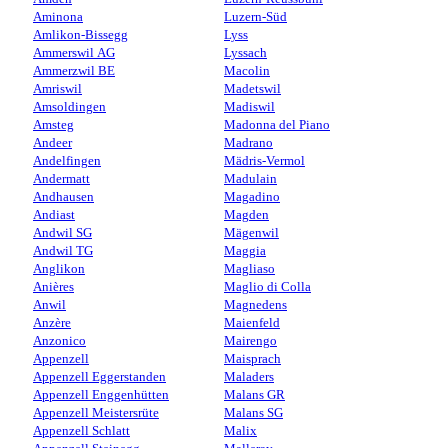
Aminona
Luzern-Süd
Amlikon-Bissegg
Lyss
Ammerswil AG
Lyssach
Ammerzwil BE
Macolin
Amriswil
Madetswil
Amsoldingen
Madiswil
Amsteg
Madonna del Piano
Andeer
Madrano
Andelfingen
Mädris-Vermol
Andermatt
Madulain
Andhausen
Magadino
Andiast
Magden
Andwil SG
Mägenwil
Andwil TG
Maggia
Anglikon
Magliaso
Anières
Maglio di Colla
Anwil
Magnedens
Anzère
Maienfeld
Anzonico
Mairengo
Appenzell
Maisprach
Appenzell Eggerstanden
Maladers
Appenzell Enggenhütten
Malans GR
Appenzell Meistersrüte
Malans SG
Appenzell Schlatt
Malix