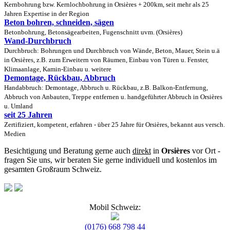
Kernbohrung bzw. Kernlochbohrung in Orsières + 200km, seit mehr als 25
Jahren Expertise in der Region
Beton bohren, schneiden, sägen
Betonbohrung, Betonsägearbeiten, Fugenschnitt uvm. (Orsières)
Wand-Durchbruch
Durchbruch: Bohrungen und Durchbruch von Wände, Beton, Mauer, Stein u.ä
in Orsières, z.B. zum Erweitern von Räumen, Einbau von Türen u. Fenster,
Klimaanlage, Kamin-Einbau u. weitere
Demontage, Rückbau, Abbruch
Handabbruch: Demontage, Abbruch u. Rückbau, z.B. Balkon-Entfernung,
Abbruch von Anbauten, Treppe entfernen u. handgeführter Abbruch in Orsières
u. Umland
seit 25 Jahren
Zertifiziert, kompetent, erfahren - über 25 Jahre für Orsières, bekannt aus versch.
Medien
Besichtigung und Beratung gerne auch
direkt
in
Orsières
vor Ort -
fragen Sie uns, wir beraten Sie gerne individuell und kostenlos im
gesamten Großraum Schweiz.
Mobil Schweiz:
(0176) 668 798 44