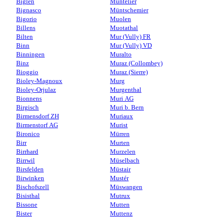
Biglen
Muntelier
Bignasco
Müntschemier
Bigorio
Muolen
Billens
Muotathal
Bilten
Mur (Vully) FR
Binn
Mur (Vully) VD
Binningen
Muralto
Binz
Muraz (Collombey)
Bioggio
Muraz (Sierre)
Bioley-Magnoux
Murg
Bioley-Orjulaz
Murgenthal
Bionnens
Muri AG
Birgisch
Muri b. Bern
Birmensdorf ZH
Muriaux
Birmenstorf AG
Murist
Bironico
Mürren
Birr
Murten
Birrhard
Murzelen
Birrwil
Müselbach
Birsfelden
Müstair
Birwinken
Mustér
Bischofszell
Müswangen
Bisisthal
Mutrux
Bissone
Mutten
Bister
Muttenz