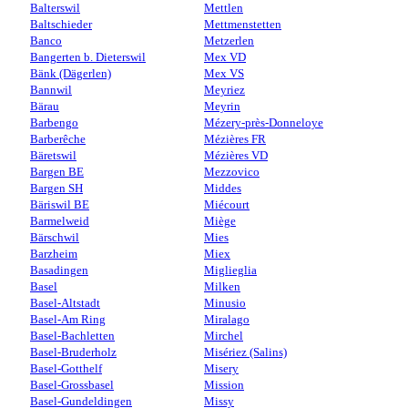
Balterswil
Mettlen
Baltschieder
Mettmenstetten
Banco
Metzerlen
Bangerten b. Dieterswil
Mex VD
Bänk (Dägerlen)
Mex VS
Bannwil
Meyriez
Bärau
Meyrin
Barbengo
Mézery-près-Donneloye
Barberêche
Mézières FR
Bäretswil
Mézières VD
Bargen BE
Mezzovico
Bargen SH
Middes
Bäriswil BE
Miécourt
Barmelweid
Miège
Bärschwil
Mies
Barzheim
Miex
Basadingen
Miglieglia
Basel
Milken
Basel-Altstadt
Minusio
Basel-Am Ring
Miralago
Basel-Bachletten
Mirchel
Basel-Bruderholz
Misériez (Salins)
Basel-Gotthelf
Misery
Basel-Grossbasel
Mission
Basel-Gundeldingen
Missy