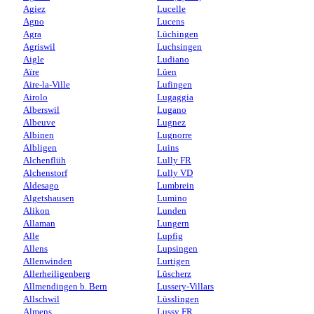
Agiez
Lucelle
Agno
Lucens
Agra
Lüchingen
Agriswil
Luchsingen
Aigle
Ludiano
Aïre
Lüen
Aire-la-Ville
Lufingen
Airolo
Lugaggia
Alberswil
Lugano
Albeuve
Lugnez
Albinen
Lugnorre
Albligen
Luins
Alchenflüh
Lully FR
Alchenstorf
Lully VD
Aldesago
Lumbrein
Algetshausen
Lumino
Alikon
Lunden
Allaman
Lungern
Alle
Lupfig
Allens
Lupsingen
Allenwinden
Lurtigen
Allerheiligenberg
Lüscherz
Allmendingen b. Bern
Lussery-Villars
Allschwil
Lüsslingen
Almens
Lussy FR