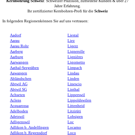
Kernbohrung Schweiz
: Schweizer Präzision, zufriedene Kunden & über 27
Jahre Erfahrung.
Ihr zertifizierter Kernbohren-Profi für die
Schweiz
In folgenden Regionenkönnen Sie auf uns vertrauen:
Aadorf
Liestal
Aarau
Liez
Aarau Rohr
Ligerz
Aarberg
Lignerolle
Aarburg
Lignières
Aarwangen
Ligornetto
Aathal-Seegräben
Limpach
Aawangen
Lindau
Abländschen
Linden
Abtwil AG
Linescio
Abtwil SG
Linthal
Achseten
Lipperswil
Aclens
Lippoldswilen
Acquarossa
Littenheid
Adelboden
Litzirüti
Adetswil
Lobsigen
Adligenswil
Loc
Adlikon b. Andelfingen
Locarno
Adlikon b. Regensdorf
Loco