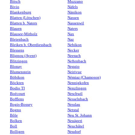
Bitsch
Muzzano
Bivio
Näfels
Blankenburg
Nänikon
Blatten (Lötschen)
Nassen
Blatten b. Naters
Nassenwil
Blauen
Naters
Blausee-Mitholz
Nax
Bleienbach
Naz
Bleiken b. Oberdiessbach
Nebikon
Blessens
Necker
Blignou (Ayent)
Neerach
Blitzingen
Neftenbach
Blonay
Neggio
Blumenstein
Neirivue
Böbikon
Némiaz (Chamoson)
Böckten
Nennigkofen
Bodio TI
Nenzlingen
Boécourt
Neschwil
Bofflens
Nesselnbach
Bogis-Bossey
Nesslau
Bogno
Netstal
Bôle
Neu St. Johann
Bolken
Neuägeri
Boll
Neuchâtel
Bolligen
Neudorf