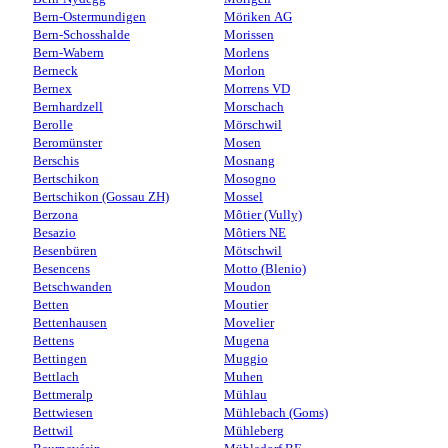
Bern-Ostermundigen
Möriken AG
Bern-Schosshalde
Morissen
Bern-Wabern
Morlens
Berneck
Morlon
Bernex
Morrens VD
Bernhardzell
Morschach
Berolle
Mörschwil
Beromünster
Mosen
Berschis
Mosnang
Bertschikon
Mosogno
Bertschikon (Gossau ZH)
Mossel
Berzona
Môtier (Vully)
Besazio
Môtiers NE
Besenbüren
Mötschwil
Besencens
Motto (Blenio)
Betschwanden
Moudon
Betten
Moutier
Bettenhausen
Movelier
Bettens
Mugena
Bettingen
Muggio
Bettlach
Muhen
Bettmeralp
Mühlau
Bettwiesen
Mühlebach (Goms)
Bettwil
Mühleberg