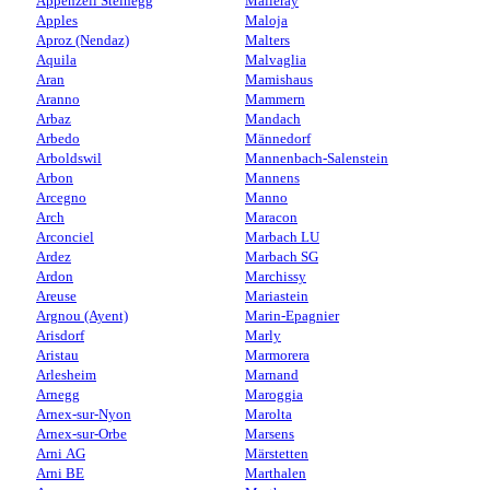
Appenzell Steinegg
Malleray
Apples
Maloja
Aproz (Nendaz)
Malters
Aquila
Malvaglia
Aran
Mamishaus
Aranno
Mammern
Arbaz
Mandach
Arbedo
Männedorf
Arboldswil
Mannenbach-Salenstein
Arbon
Mannens
Arcegno
Manno
Arch
Maracon
Arconciel
Marbach LU
Ardez
Marbach SG
Ardon
Marchissy
Areuse
Mariastein
Argnou (Ayent)
Marin-Epagnier
Arisdorf
Marly
Aristau
Marmorera
Arlesheim
Marnand
Arnegg
Maroggia
Arnex-sur-Nyon
Marolta
Arnex-sur-Orbe
Marsens
Arni AG
Märstetten
Arni BE
Marthalen