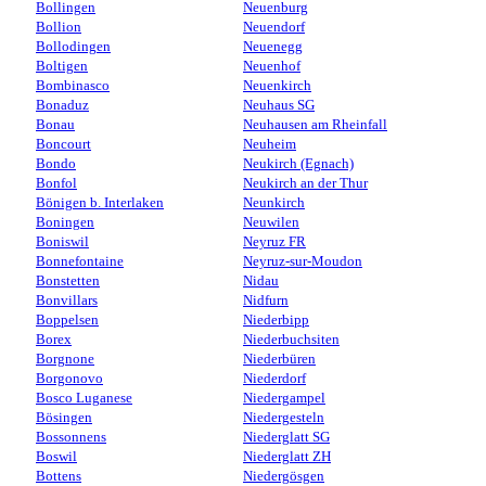
Bollingen
Neuenburg
Bollion
Neuendorf
Bollodingen
Neuenegg
Boltigen
Neuenhof
Bombinasco
Neuenkirch
Bonaduz
Neuhaus SG
Bonau
Neuhausen am Rheinfall
Boncourt
Neuheim
Bondo
Neukirch (Egnach)
Bonfol
Neukirch an der Thur
Bönigen b. Interlaken
Neunkirch
Boningen
Neuwilen
Boniswil
Neyruz FR
Bonnefontaine
Neyruz-sur-Moudon
Bonstetten
Nidau
Bonvillars
Nidfurn
Boppelsen
Niederbipp
Borex
Niederbuchsiten
Borgnone
Niederbüren
Borgonovo
Niederdorf
Bosco Luganese
Niedergampel
Bösingen
Niedergesteln
Bossonnens
Niederglatt SG
Boswil
Niederglatt ZH
Bottens
Niedergösgen