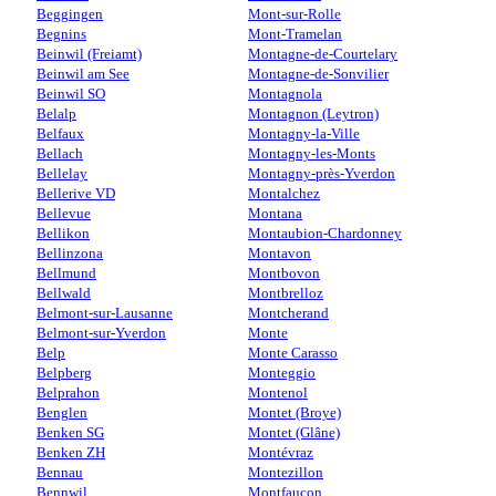
Beggingen
Mont-sur-Rolle
Begnins
Mont-Tramelan
Beinwil (Freiamt)
Montagne-de-Courtelary
Beinwil am See
Montagne-de-Sonvilier
Beinwil SO
Montagnola
Belalp
Montagnon (Leytron)
Belfaux
Montagny-la-Ville
Bellach
Montagny-les-Monts
Bellelay
Montagny-près-Yverdon
Bellerive VD
Montalchez
Bellevue
Montana
Bellikon
Montaubion-Chardonney
Bellinzona
Montavon
Bellmund
Montbovon
Bellwald
Montbrelloz
Belmont-sur-Lausanne
Montcherand
Belmont-sur-Yverdon
Monte
Belp
Monte Carasso
Belpberg
Monteggio
Belprahon
Montenol
Benglen
Montet (Broye)
Benken SG
Montet (Glâne)
Benken ZH
Montévraz
Bennau
Montezillon
Bennwil
Montfaucon