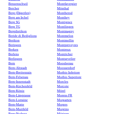
Benzenschwil
Montfavergier
Bercher
Mönthal
Berg (Dägerlen)
Montherod
Berg am Irchel
Monthey
Berg SG
Montignez
Berg TG
Montlingen
Bergdietikon
Montmagny
Beride di Bedigliora
Montmelon
Berikon
Montmollin
Beringen
Montpreveyres
Berken
Montreux
Berlens
Montricher
Berlingen
Montsevelier
Bern
Moosleerau
Bern-Altstadt
Moosseedorf
Bern-Breitenrain
Morbio Inferiore
Bern-Felsenau
Morbio Superiore
Bern-Innenstadt
Morcles
Bern-Kirchenfeld
Morcote
Bern-Köniz
Mörel
Bern-Länggasse
Morens FR
Bern-Lorraine
Morgarten
Bern-Matte
Morges
Bern-Murifeld
Morgins
Bern-Nydegg
Mörigen