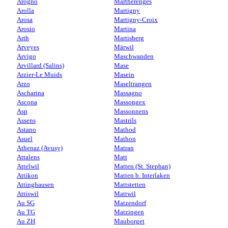
Arogno
Martherenges
Arolla
Martigny
Arosa
Martigny-Croix
Arosio
Martina
Arth
Martisberg
Arveyes
Märwil
Arvigo
Maschwanden
Arvillard (Salins)
Mase
Arzier-Le Muids
Masein
Arzo
Maseltrangen
Ascharina
Massagno
Ascona
Massongex
Asp
Massonnens
Assens
Mastrils
Astano
Mathod
Asuel
Mathon
Athenaz (Avusy)
Matran
Attalens
Matt
Attelwil
Matten (St. Stephan)
Attikon
Matten b. Interlaken
Attinghausen
Mattstetten
Attiswil
Mattwil
Au SG
Matzendorf
Au TG
Matzingen
Au ZH
Mauborget