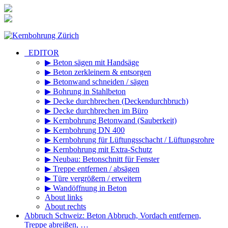
Zum
Inhalt
springen
_EDITOR
▶ Beton sägen mit Handsäge
▶ Beton zerkleinern & entsorgen
▶ Betonwand schneiden / sägen
▶ Bohrung in Stahlbeton
▶ Decke durchbrechen (Deckendurchbruch)
▶ Decke durchbrechen im Büro
▶ Kernbohrung Betonwand (Sauberkeit)
▶ Kernbohrung DN 400
▶ Kernbohrung für Lüftungsschacht / Lüftungsrohre
▶ Kernbohrung mit Extra-Schutz
▶ Neubau: Betonschnitt für Fenster
▶ Treppe entfernen / absägen
▶ Türe vergrößern / erweitern
▶ Wandöffnung in Beton
About links
About rechts
Abbruch Schweiz: Beton Abbruch, Vordach entfernen,
Treppe abreißen, …