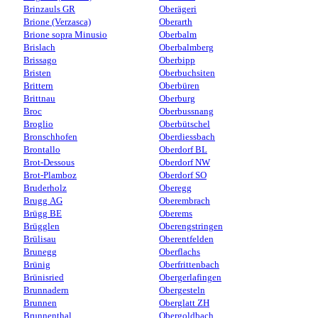
Brinzauls GR
Oberägeri
Brione (Verzasca)
Oberarth
Brione sopra Minusio
Oberbalm
Brislach
Oberbalmberg
Brissago
Oberbipp
Bristen
Oberbuchsiten
Brittern
Oberbüren
Brittnau
Oberburg
Broc
Oberbussnang
Broglio
Oberbütschel
Bronschhofen
Oberdiessbach
Brontallo
Oberdorf BL
Brot-Dessous
Oberdorf NW
Brot-Plamboz
Oberdorf SO
Bruderholz
Oberegg
Brugg AG
Oberembrach
Brügg BE
Oberems
Brügglen
Oberengstringen
Brülisau
Oberentfelden
Brunegg
Oberflachs
Brünig
Oberfrittenbach
Brünisried
Obergerlafingen
Brunnadern
Obergesteln
Brunnen
Oberglatt ZH
Brunnenthal
Obergoldbach