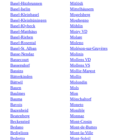
Basel-Hirzbrunnen
Mitlödi
Basel-Iselin
Mittelhäusern
Basel-Kleinbasel
Mogelsberg
Basel-Kleinhüningen
Moghegno
Basel-Klybeck
Möhlin
Basel-Matthäus
Moiry VD
Basel-Riehen
Molare
Basel-Rosental
Moleno
Basel-St. Alban
Moléson-sur-Gruyères
Basse-Nendaz
Molinis
Bassecourt
Mollens VD
Bassersdorf
Mollens VS
Bassins
Mollie-Margot
Bätterkinden
Mollis
Bättwil
Molondin
Bauen
Mols
Baulmes
Mon
Bauma
Mönchaltorf
Bavois
Moneto
Bazenheid
Monible
Beatenberg
Monnaz
Beckenried
Mont-Crosin
Bedano
Mont-de-Buttes
Bedigliora
Mont-la-Ville
Bedretto
Mont-Soleil