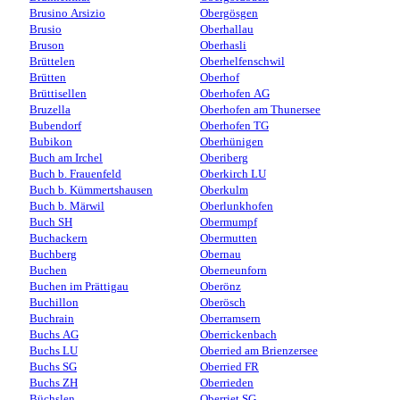
Brusino Arsizio
Obergösgen
Brusio
Oberhallau
Bruson
Oberhasli
Brüttelen
Oberhelfenschwil
Brütten
Oberhof
Brüttisellen
Oberhofen AG
Bruzella
Oberhofen am Thunersee
Bubendorf
Oberhofen TG
Bubikon
Oberhünigen
Buch am Irchel
Oberiberg
Buch b. Frauenfeld
Oberkirch LU
Buch b. Kümmertshausen
Oberkulm
Buch b. Märwil
Oberlunkhofen
Buch SH
Obermumpf
Buchackern
Obermutten
Buchberg
Obernau
Buchen
Oberneunforn
Buchen im Prättigau
Oberönz
Buchillon
Oberösch
Buchrain
Oberramsern
Buchs AG
Oberrickenbach
Buchs LU
Oberried am Brienzersee
Buchs SG
Oberried FR
Buchs ZH
Oberrieden
Büchslen
Oberriet SG