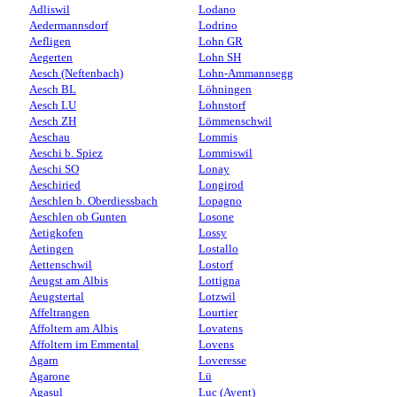
Adliswil
Lodano
Aedermannsdorf
Lodrino
Aefligen
Lohn GR
Aegerten
Lohn SH
Aesch (Neftenbach)
Lohn-Ammannsegg
Aesch BL
Löhningen
Aesch LU
Lohnstorf
Aesch ZH
Lömmenschwil
Aeschau
Lommis
Aeschi b. Spiez
Lommiswil
Aeschi SO
Lonay
Aeschiried
Longirod
Aeschlen b. Oberdiessbach
Lopagno
Aeschlen ob Gunten
Losone
Aetigkofen
Lossy
Aetingen
Lostallo
Aettenschwil
Lostorf
Aeugst am Albis
Lottigna
Aeugstertal
Lotzwil
Affeltrangen
Lourtier
Affoltern am Albis
Lovatens
Affoltern im Emmental
Lovens
Agarn
Loveresse
Agarone
Lü
Agasul
Luc (Ayent)