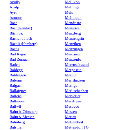
Avully
Mellikon
Axalp
Mellingen
Ayer
Mels
Azmoos
Meltingen
Baar
Mendrisio
Baar (Nendaz)
Ménières
Bäch SZ
Menzberg
Bachenbülach
Menzengrüt
Bächli (Hemberg)
Menziken
Bachs
Menzingen
Bad Ragaz
Menznau
Bad Zurzach
Menzonio
Baden
Merenschwand
Baldegg
Mergoscia
Baldingen
Meride
Balerna
Merishausen
Balgach
Merligen
Ballaigues
Merlischachen
Ballens
Mervelier
Ballmoos
Merzligen
Ballwil
Mesocco
Balm b. Günsberg
Messen
Balm b. Messen
Mettau
Balmberg
Mettembert
Balsthal
Mettendorf TG