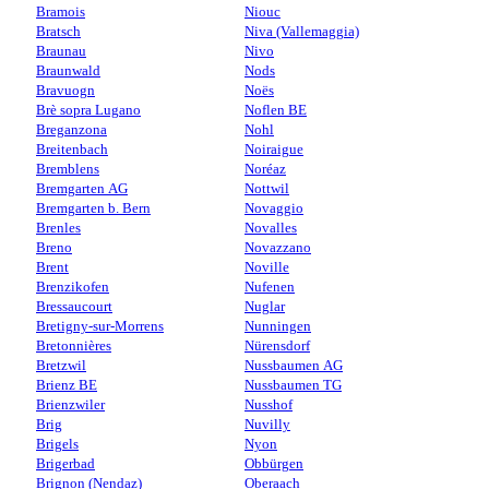
Bramois
Niouc
Bratsch
Niva (Vallemaggia)
Braunau
Nivo
Braunwald
Nods
Bravuogn
Noës
Brè sopra Lugano
Noflen BE
Breganzona
Nohl
Breitenbach
Noiraigue
Bremblens
Noréaz
Bremgarten AG
Nottwil
Bremgarten b. Bern
Novaggio
Brenles
Novalles
Breno
Novazzano
Brent
Noville
Brenzikofen
Nufenen
Bressaucourt
Nuglar
Bretigny-sur-Morrens
Nunningen
Bretonnières
Nürensdorf
Bretzwil
Nussbaumen AG
Brienz BE
Nussbaumen TG
Brienzwiler
Nusshof
Brig
Nuvilly
Brigels
Nyon
Brigerbad
Obbürgen
Brignon (Nendaz)
Oberaach