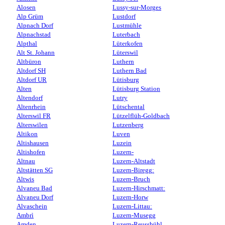
Alosen
Lussy-sur-Morges
Alp Grüm
Lustdorf
Alpnach Dorf
Lustmühle
Alpnachstad
Luterbach
Alpthal
Lüterkofen
Alt St. Johann
Lüterswil
Altbüron
Luthern
Altdorf SH
Luthern Bad
Altdorf UR
Lütisburg
Alten
Lütisburg Station
Altendorf
Lutry
Altenrhein
Lütschental
Alterswil FR
Lützelflüh-Goldbach
Alterswilen
Lutzenberg
Altikon
Luven
Altishausen
Luzein
Altishofen
Luzern-
Altnau
Luzern-Altstadt
Altstätten SG
Luzern-Biregg:
Altwis
Luzern-Bruch
Alvaneu Bad
Luzern-Hirschmatt:
Alvaneu Dorf
Luzern-Horw
Alvaschein
Luzern-Littau:
Ambrì
Luzern-Musegg
Amden
Luzern-Reussbühl