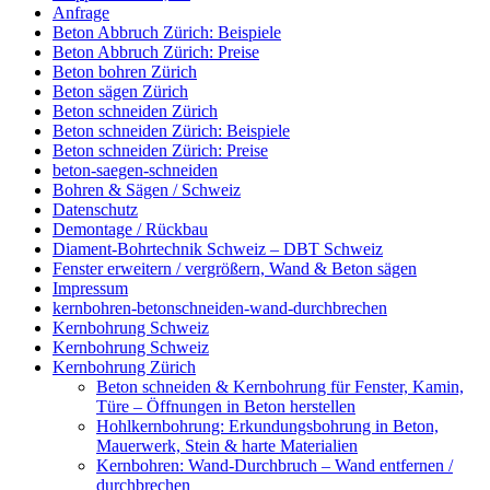
Anfrage
Beton Abbruch Zürich: Beispiele
Beton Abbruch Zürich: Preise
Beton bohren Zürich
Beton sägen Zürich
Beton schneiden Zürich
Beton schneiden Zürich: Beispiele
Beton schneiden Zürich: Preise
beton-saegen-schneiden
Bohren & Sägen / Schweiz
Datenschutz
Demontage / Rückbau
Diament-Bohrtechnik Schweiz – DBT Schweiz
Fenster erweitern / vergrößern, Wand & Beton sägen
Impressum
kernbohren-betonschneiden-wand-durchbrechen
Kernbohrung Schweiz
Kernbohrung Schweiz
Kernbohrung Zürich
Beton schneiden & Kernbohrung für Fenster, Kamin,
Türe – Öffnungen in Beton herstellen
Hohlkernbohrung: Erkundungsbohrung in Beton,
Mauerwerk, Stein & harte Materialien
Kernbohren: Wand-Durchbruch – Wand entfernen /
durchbrechen