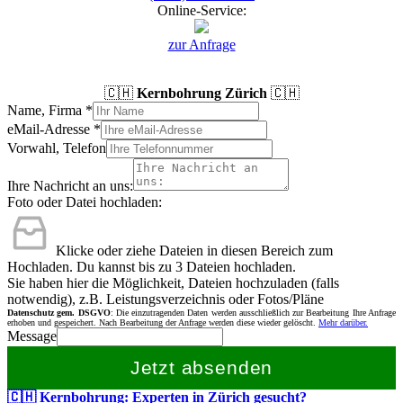
Online-Service:
zur Anfrage
🇨🇭
Kernbohrung Zürich
🇨🇭
Name, Firma
*
eMail-Adresse
*
Vorwahl, Telefon
Ihre Nachricht an uns:
Foto oder Datei hochladen:
Klicke oder ziehe Dateien in diesen Bereich zum
Hochladen.
Du kannst bis zu 3 Dateien hochladen.
Sie haben hier die Möglichkeit, Dateien hochzuladen (falls
notwendig), z.B. Leistungsverzeichnis oder Fotos/Pläne
Datenschutz gem. DSGVO
: Die einzutragenden Daten werden ausschließlich zur Bearbeitung Ihre Anfrage
erhoben und gespeichert. Nach Bearbeitung der Anfrage werden diese wieder gelöscht.
Mehr darüber.
Message
Jetzt absenden
🇨🇭 Kernbohrung: Experten in Zürich gesucht?