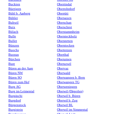
Buckten
Oberrindal
Büetigen
Oberrohrdorf
Bühl b. Aarberg
Oberrüti
Bühler
Obersaxen
Buhwil
Oberschan
Buix
Oberschrot
Bülach
Oberstammheim
Bulle
Obersteckholz
Bullet
Oberstetten
Bünzen
Oberstocken
Buochs
Oberterzen
Buonas
Oberthal
Bürchen
Oberurnen
Bure
Oberuzwil
Büren an der Aare
Obervaz
Büren NW
Oberwald
Büren SO
Oberwangen b. Bern
Büren zum Hof
Oberwangen TG
Burg AG
Oberweningen
Burg im Leimental
Oberwil (Dägerlen)
Burgäschi
Oberwil b. Büren
Burgdorf
Oberwil b. Zug
Bürgenstock
Oberwil BL
Burgistein
Oberwil im Simmental