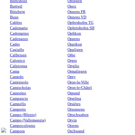
Buttisholz
Oltingen
Buttwil
Onex
Bützberg
Onnens FR
Buus
Onnens VD
Cabbio
Opfershofen TG
Cademario
Opfertshofen SH
Cadempino
Opfikon
Cadenazzo
Oppens
Cadro
Oppikon
Cagiallo
Oppligen
Calfreisen
Orbe
Calonico
Orges
Calpiogna
Origlio
Cama
Ormalingen
Camedo
Orny
Camignolo
Oron-la-Ville
Camischolas
Oron-le-Châtel
Camorino
Orpund
Campascio
Orselina
Campello
Orsières
Camperio
Orsonnens
Campo (Blenio)
Ortschwaben
Campo (Vallemaggia)
Orvin
Campocologno
Orzens
Campora
Oschwand