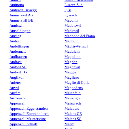
Aminona
Luzern-Süd
Amlikon-Bissegg
Lyss
Ammerswil AG
Lyssach
Ammerzwil BE
Macolin
Amriswil
Madetswil
Amsoldingen
Madiswil
Amsteg
Madonna del Piano
Andeer
Madrano
Andelfingen
Mädris-Vermol
Andermatt
Madulain
Andhausen
Magadino
Andiast
Magden
Andwil SG
Mägenwil
Andwil TG
Maggia
Anglikon
Magliaso
Anières
Maglio di Colla
Anwil
Magnedens
Anzère
Maienfeld
Anzonico
Mairengo
Appenzell
Maisprach
Appenzell Eggerstanden
Maladers
Appenzell Enggenhütten
Malans GR
Appenzell Meistersrüte
Malans SG
Appenzell Schlatt
Malix