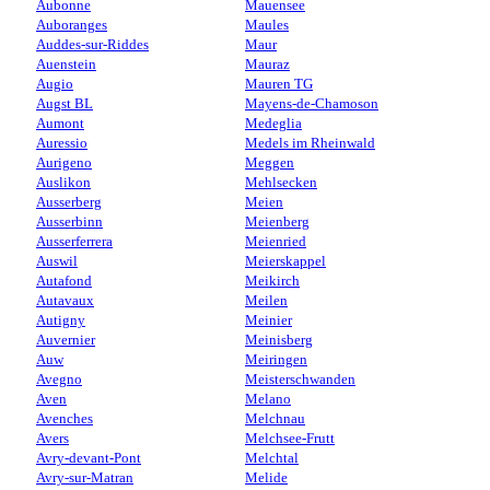
Aubonne
Mauensee
Auboranges
Maules
Auddes-sur-Riddes
Maur
Auenstein
Mauraz
Augio
Mauren TG
Augst BL
Mayens-de-Chamoson
Aumont
Medeglia
Auressio
Medels im Rheinwald
Aurigeno
Meggen
Auslikon
Mehlsecken
Ausserberg
Meien
Ausserbinn
Meienberg
Ausserferrera
Meienried
Auswil
Meierskappel
Autafond
Meikirch
Autavaux
Meilen
Autigny
Meinier
Auvernier
Meinisberg
Auw
Meiringen
Avegno
Meisterschwanden
Aven
Melano
Avenches
Melchnau
Avers
Melchsee-Frutt
Avry-devant-Pont
Melchtal
Avry-sur-Matran
Melide