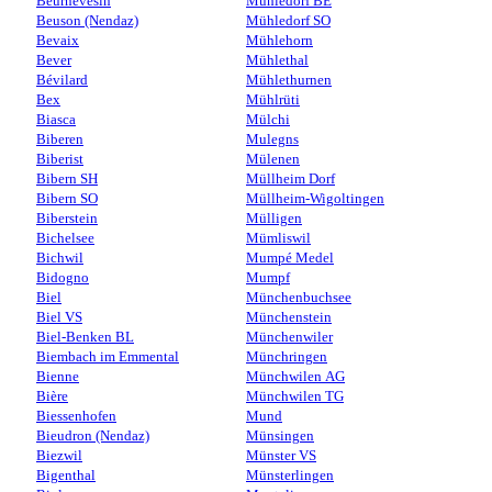
Beurnevésin
Mühledorf BE
Beuson (Nendaz)
Mühledorf SO
Bevaix
Mühlehorn
Bever
Mühlethal
Bévilard
Mühlethurnen
Bex
Mühlrüti
Biasca
Mülchi
Biberen
Mulegns
Biberist
Mülenen
Bibern SH
Müllheim Dorf
Bibern SO
Müllheim-Wigoltingen
Biberstein
Mülligen
Bichelsee
Mümliswil
Bichwil
Mumpé Medel
Bidogno
Mumpf
Biel
Münchenbuchsee
Biel VS
Münchenstein
Biel-Benken BL
Münchenwiler
Biembach im Emmental
Münchringen
Bienne
Münchwilen AG
Bière
Münchwilen TG
Biessenhofen
Mund
Bieudron (Nendaz)
Münsingen
Biezwil
Münster VS
Bigenthal
Münsterlingen