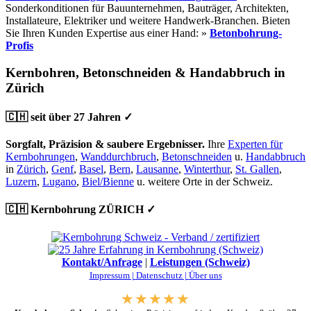
Sonderkonditionen für Bauunternehmen, Bauträger, Architekten,
Installateure, Elektriker und weitere Handwerk-Branchen. Bieten
Sie Ihren Kunden Expertise aus einer Hand: »
Betonbohrung-
Profis
Kernbohren, Betonschneiden & Handabbruch in
Zürich
🇨🇭 seit über 27 Jahren ✓
Sorgfalt, Präzision & saubere Ergebnisser.
Ihre
Experten für
Kernbohrungen
,
Wanddurchbruch
,
Betonschneiden
u.
Handabbruch
in
Zürich
,
Genf
,
Basel
,
Bern
,
Lausanne
,
Winterthur
,
St. Gallen
,
Luzern
,
Lugano
,
Biel/Bienne
u. weitere Orte in der Schweiz.
🇨🇭 Kernbohrung ZÜRICH ✓
Kontakt/Anfrage
|
Leistungen (Schweiz)
Impressum |
Datenschutz |
Über uns