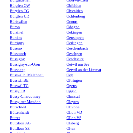
Burglauenen
Oberwil-Lieli
Bürglen OW
Obfelden
Bürglen TG
Obstalden
Bürglen UR
Ochlenberg
Büriswilen
Ocourt
Büron
Odogno
Bursinel
Oekingen
Bursins
Oensingen
Burtigny
Oerlingen
Buseno
Oeschenbach
Büsserach
Oeschgen
Bussigny
Oeschseite
Bussigny-sur-Oron
Oetwil am See
Bussnang
Oetwil an der Limmat
Busswil b. Melchnau
Oey
Busswil BE
Oftringen
Busswil TG
Ogens
Bussy FR
Oggio
Bussy-Chardonney
Ohmstal
Bussy-sur-Moudon
Oleyres
Bütschwil
Olivone
Büttenhardt
Ollon VD
Buttes
Ollon VS
Büttikon AG
Olsberg
Buttikon SZ
Olten