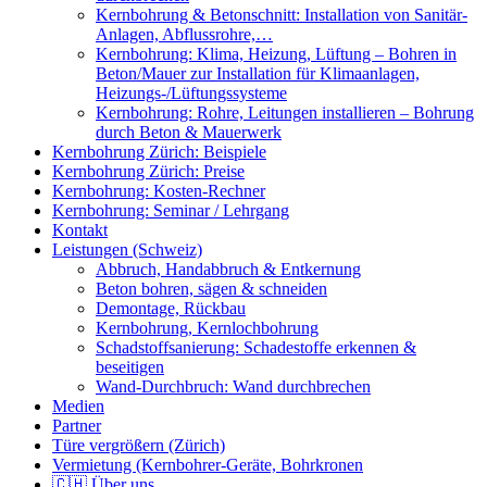
Kernbohrung & Betonschnitt: Installation von Sanitär-
Anlagen, Abflussrohre,…
Kernbohrung: Klima, Heizung, Lüftung – Bohren in
Beton/Mauer zur Installation für Klimaanlagen,
Heizungs-/Lüftungssysteme
Kernbohrung: Rohre, Leitungen installieren – Bohrung
durch Beton & Mauerwerk
Kernbohrung Zürich: Beispiele
Kernbohrung Zürich: Preise
Kernbohrung: Kosten-Rechner
Kernbohrung: Seminar / Lehrgang
Kontakt
Leistungen (Schweiz)
Abbruch, Handabbruch & Entkernung
Beton bohren, sägen & schneiden
Demontage, Rückbau
Kernbohrung, Kernlochbohrung
Schadstoffsanierung: Schadestoffe erkennen &
beseitigen
Wand-Durchbruch: Wand durchbrechen
Medien
Partner
Türe vergrößern (Zürich)
Vermietung (Kernbohrer-Geräte, Bohrkronen
🇨🇭 Über uns