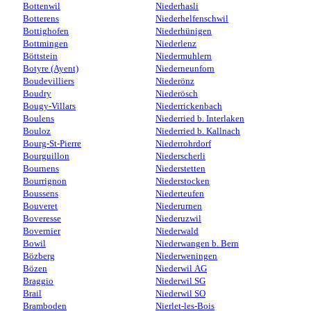
Bottenwil
Niederhasli
Botterens
Niederhelfenschwil
Bottighofen
Niederhünigen
Bottmingen
Niederlenz
Böttstein
Niedermuhlern
Botyre (Ayent)
Niederneunforn
Boudevilliers
Niederönz
Boudry
Niederösch
Bougy-Villars
Niederrickenbach
Boulens
Niederried b. Interlaken
Bouloz
Niederried b. Kallnach
Bourg-St-Pierre
Niederrohrdorf
Bourguillon
Niederscherli
Bournens
Niederstetten
Bourrignon
Niederstocken
Boussens
Niederteufen
Bouveret
Niederurnen
Boveresse
Niederuzwil
Bovernier
Niederwald
Bowil
Niederwangen b. Bern
Bözberg
Niederweningen
Bözen
Niederwil AG
Braggio
Niederwil SG
Brail
Niederwil SO
Bramboden
Nierlet-les-Bois