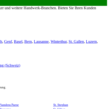
riker und weitere Handwerk-Branchen. Bieten Sie Ihren Kunden
ch
,
Genf
,
Basel
,
Bern
,
Lausanne
,
Winterthur
,
St. Gallen
,
Luzern
,
rung.
Piandera Paese
St. Stephan