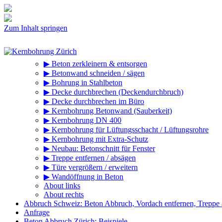
Zum Inhalt springen
▶ Beton zerkleinern & entsorgen
▶ Betonwand schneiden / sägen
▶ Bohrung in Stahlbeton
▶ Decke durchbrechen (Deckendurchbruch)
▶ Decke durchbrechen im Büro
▶ Kernbohrung Betonwand (Sauberkeit)
▶ Kernbohrung DN 400
▶ Kernbohrung für Lüftungsschacht / Lüftungsrohre
▶ Kernbohrung mit Extra-Schutz
▶ Neubau: Betonschnitt für Fenster
▶ Treppe entfernen / absägen
▶ Türe vergrößern / erweitern
▶ Wandöffnung in Beton
About links
About rechts
Abbruch Schweiz: Beton Abbruch, Vordach entfernen, Treppe
Anfrage
Beton Abbruch Zürich: Beispiele