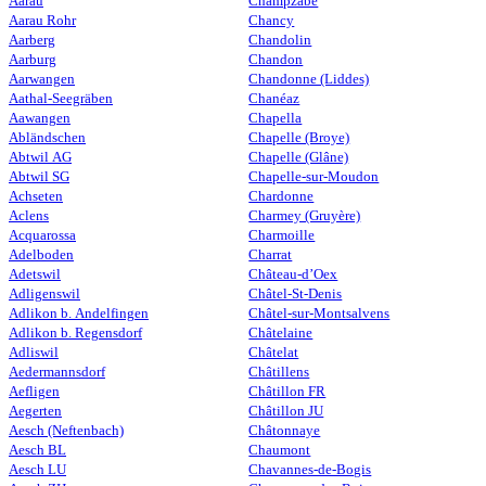
Aarau
Champzabé
Aarau Rohr
Chancy
Aarberg
Chandolin
Aarburg
Chandon
Aarwangen
Chandonne (Liddes)
Aathal-Seegräben
Chanéaz
Aawangen
Chapella
Abländschen
Chapelle (Broye)
Abtwil AG
Chapelle (Glâne)
Abtwil SG
Chapelle-sur-Moudon
Achseten
Chardonne
Aclens
Charmey (Gruyère)
Acquarossa
Charmoille
Adelboden
Charrat
Adetswil
Château-d’Oex
Adligenswil
Châtel-St-Denis
Adlikon b. Andelfingen
Châtel-sur-Montsalvens
Adlikon b. Regensdorf
Châtelaine
Adliswil
Châtelat
Aedermannsdorf
Châtillens
Aefligen
Châtillon FR
Aegerten
Châtillon JU
Aesch (Neftenbach)
Châtonnaye
Aesch BL
Chaumont
Aesch LU
Chavannes-de-Bogis