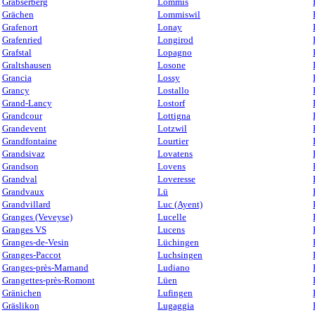
Grabserberg
Lommis
Grächen
Lommiswil
Grafenort
Lonay
Grafenried
Longirod
Grafstal
Lopagno
Graltshausen
Losone
Grancia
Lossy
Grancy
Lostallo
Grand-Lancy
Lostorf
Grandcour
Lottigna
Grandevent
Lotzwil
Grandfontaine
Lourtier
Grandsivaz
Lovatens
Grandson
Lovens
Grandval
Loveresse
Grandvaux
Lü
Grandvillard
Luc (Ayent)
Granges (Veveyse)
Lucelle
Granges VS
Lucens
Granges-de-Vesin
Lüchingen
Granges-Paccot
Luchsingen
Granges-près-Marnand
Ludiano
Grangettes-près-Romont
Lüen
Gränichen
Lufingen
Gräslikon
Lugaggia