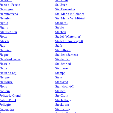
Pianezzo
St. Urban
Piano di Peccia
St. Ursen
Piazzogna
Sta. Domenica
Pierrafortscha
Sta. Maria in Calanca
Pieterlen
Sta. Maria Val Müstair
Pignia
Staad SG
Pigniu
Stabio
Pilatus Kulm
Stachen
Piotta
Stadel (Winterthur)
Pitasch
Stadel b. Niederglatt
Pizy
Stäfa
Plaffeien
Staffelbach
Plagne
Stalden (Sarnen)
Plan-les-Ouates
Stalden VS
Plasselb
Staldenried
Platta
Stallikon
Plaun da Lej
Stampa
Pleigne
Stans
Pleujouse
Stansstad
Plons
Starrkirch-Wil
Pohlern
Staufen
Poliez-le-Grand
Ste-Croix
Poliez-Pittet
Stechelberg
Pollegio
Steckborn
Pompaples
Steffisburg