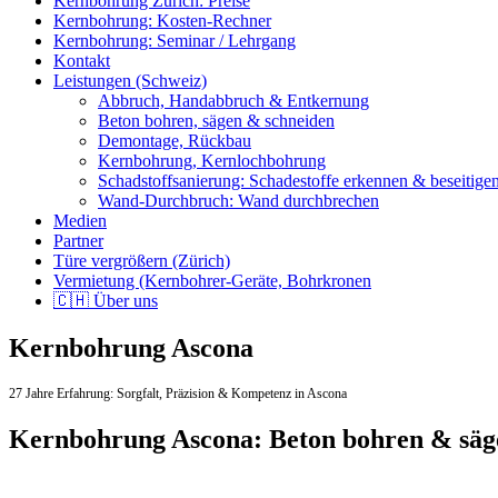
Kernbohrung Zürich: Preise
Kernbohrung: Kosten-Rechner
Kernbohrung: Seminar / Lehrgang
Kontakt
Leistungen (Schweiz)
Abbruch, Handabbruch & Entkernung
Beton bohren, sägen & schneiden
Demontage, Rückbau
Kernbohrung, Kernlochbohrung
Schadstoffsanierung: Schadestoffe erkennen & beseitige
Wand-Durchbruch: Wand durchbrechen
Medien
Partner
Türe vergrößern (Zürich)
Vermietung (Kernbohrer-Geräte, Bohrkronen
🇨🇭 Über uns
Kernbohrung Ascona
27 Jahre Erfahrung:
Sorgfalt,
Präzision & Kompetenz in Ascona
Kernbohrung Ascona: Beton bohren & sä