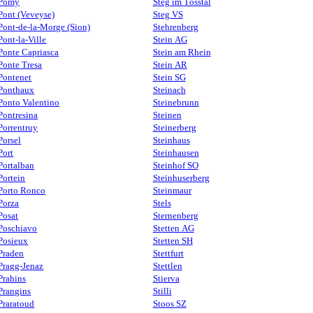
Pomy
Steg im Tösstal
Pont (Veveyse)
Steg VS
Pont-de-la-Morge (Sion)
Stehrenberg
Pont-la-Ville
Stein AG
Ponte Capriasca
Stein am Rhein
Ponte Tresa
Stein AR
Pontenet
Stein SG
Ponthaux
Steinach
Ponto Valentino
Steinebrunn
Pontresina
Steinen
Porrentruy
Steinerberg
Porsel
Steinhaus
Port
Steinhausen
Portalban
Steinhof SO
Portein
Steinhuserberg
Porto Ronco
Steinmaur
Porza
Stels
Posat
Sternenberg
Poschiavo
Stetten AG
Posieux
Stetten SH
Praden
Stettfurt
Pragg-Jenaz
Stettlen
Prahins
Stierva
Prangins
Stilli
Praratoud
Stoos SZ