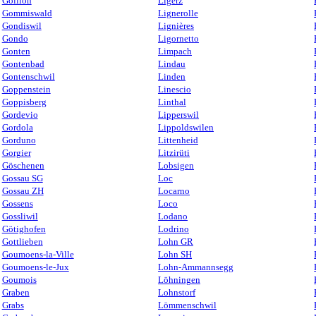
Gollion
Ligerz
Gommiswald
Lignerolle
Gondiswil
Lignières
Gondo
Ligornetto
Gonten
Limpach
Gontenbad
Lindau
Gontenschwil
Linden
Goppenstein
Linescio
Goppisberg
Linthal
Gordevio
Lipperswil
Gordola
Lippoldswilen
Gorduno
Littenheid
Gorgier
Litzirüti
Göschenen
Lobsigen
Gossau SG
Loc
Gossau ZH
Locarno
Gossens
Loco
Gossliwil
Lodano
Götighofen
Lodrino
Gottlieben
Lohn GR
Goumoens-la-Ville
Lohn SH
Goumoens-le-Jux
Lohn-Ammannsegg
Goumois
Löhningen
Graben
Lohnstorf
Grabs
Lömmenschwil