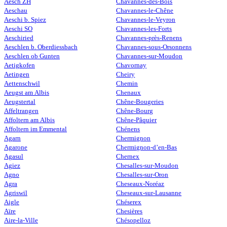
Aesch ZH
Chavannes-des-Bois
Aeschau
Chavannes-le-Chêne
Aeschi b. Spiez
Chavannes-le-Veyron
Aeschi SO
Chavannes-les-Forts
Aeschiried
Chavannes-près-Renens
Aeschlen b. Oberdiessbach
Chavannes-sous-Orsonnens
Aeschlen ob Gunten
Chavannes-sur-Moudon
Aetigkofen
Chavornay
Aetingen
Cheiry
Aettenschwil
Chemin
Aeugst am Albis
Chenaux
Aeugstertal
Chêne-Bougeries
Affeltrangen
Chêne-Bourg
Affoltern am Albis
Chêne-Pâquier
Affoltern im Emmental
Chénens
Agarn
Chermignon
Agarone
Chermignon-d’en-Bas
Agasul
Chernex
Agiez
Chesalles-sur-Moudon
Agno
Chesalles-sur-Oron
Agra
Cheseaux-Noréaz
Agriswil
Cheseaux-sur-Lausanne
Aigle
Chéserex
Aïre
Chesières
Aire-la-Ville
Chésopelloz