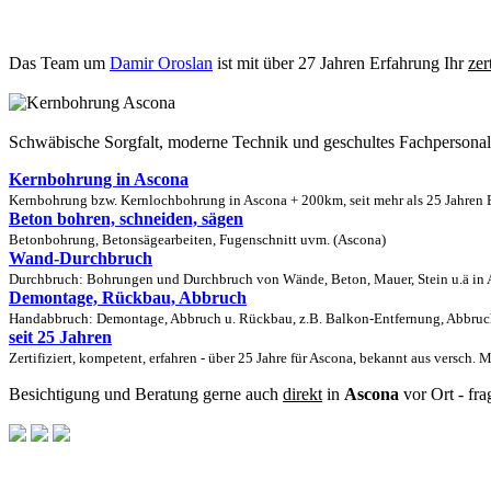
Das Team um
Damir Oroslan
ist mit über 27 Jahren Erfahrung Ihr
zer
Schwäbische Sorgfalt, moderne Technik und geschultes Fachpersona
Kernbohrung in Ascona
Kernbohrung bzw. Kernlochbohrung in Ascona + 200km, seit mehr als 25 Jahren E
Beton bohren, schneiden, sägen
Betonbohrung, Betonsägearbeiten, Fugenschnitt uvm. (Ascona)
Wand-Durchbruch
Durchbruch: Bohrungen und Durchbruch von Wände, Beton, Mauer, Stein u.ä in A
Demontage, Rückbau, Abbruch
Handabbruch: Demontage, Abbruch u. Rückbau, z.B. Balkon-Entfernung, Abbruch
seit 25 Jahren
Zertifiziert, kompetent, erfahren - über 25 Jahre für Ascona, bekannt aus versch. 
Besichtigung und Beratung gerne auch
direkt
in
Ascona
vor Ort - fr