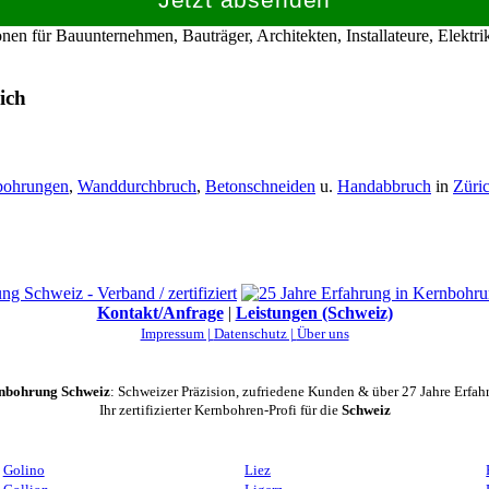
en für Bauunternehmen, Bauträger, Architekten, Installateure, Elekt
ich
bohrungen
,
Wanddurchbruch
,
Betonschneiden
u.
Handabbruch
in
Züri
Kontakt/Anfrage
|
Leistungen (Schweiz)
Impressum |
Datenschutz |
Über uns
nbohrung Schweiz
: Schweizer Präzision, zufriedene Kunden & über 27 Jahre Erfah
Ihr zertifizierter Kernbohren-Profi für die
Schweiz
Golino
Liez