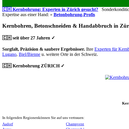
🇨🇭 Kernbohrung: Experten in Zürich gesucht?
Sonderkondition
Expertise aus einer Hand: »
Betonbohrung-Profis
Kernbohren, Betonschneiden & Handabbruch in Zür
🇨🇭 seit über 27 Jahren ✓
Sorgfalt, Präzision & saubere Ergebnisser.
Ihre
Experten für Kern
Lugano
,
Biel/Bienne
u. weitere Orte in der Schweiz.
🇨🇭 Kernbohrung ZÜRICH ✓
Ker
In folgenden Regionenkönnen Sie auf uns vertrauen:
Aadorf
Champvent