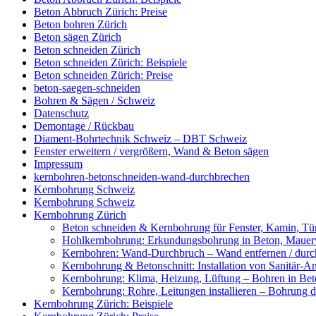
Beton Abbruch Zürich: Preise
Beton bohren Zürich
Beton sägen Zürich
Beton schneiden Zürich
Beton schneiden Zürich: Beispiele
Beton schneiden Zürich: Preise
beton-saegen-schneiden
Bohren & Sägen / Schweiz
Datenschutz
Demontage / Rückbau
Diament-Bohrtechnik Schweiz – DBT Schweiz
Fenster erweitern / vergrößern, Wand & Beton sägen
Impressum
kernbohren-betonschneiden-wand-durchbrechen
Kernbohrung Schweiz
Kernbohrung Schweiz
Kernbohrung Zürich
Beton schneiden & Kernbohrung für Fenster, Kamin, Tür
Hohlkernbohrung: Erkundungsbohrung in Beton, Mauerwe
Kernbohren: Wand-Durchbruch – Wand entfernen / durc
Kernbohrung & Betonschnitt: Installation von Sanitär-A
Kernbohrung: Klima, Heizung, Lüftung – Bohren in Beto
Kernbohrung: Rohre, Leitungen installieren – Bohrung
Kernbohrung Zürich: Beispiele