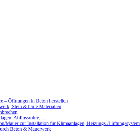
e – Öffnungen in Beton herstellen
rk, Stein & harte Materialien
hbrechen
nlagen, Abflussrohre,…
n/Mauer zur Installation für Klimaanlagen, Heizungs-/Lüftungssystem
 durch Beton & Mauerwerk