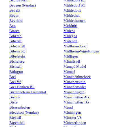
Beurnevésin
Mühledorf BE
Beuson (Nendaz)
Mühledorf SO
Bevaix
Mühlehorn
Bever
Mühlethal
Bévilard
Mühlethurnen
Bex
Mühlrüti
Biasca
Mülchi
Biberen
Mulegns
Biberist
Mülenen
Bibern SH
Müllheim Dorf
Bibern SO
Müllheim-Wigoltingen
Biberstein
Mülligen
Bichelsee
Mümliswil
Bichwil
Mumpé Medel
Bidogno
Mumpf
Biel
Münchenbuchsee
Biel VS
Münchenstein
Biel-Benken BL
Münchenwiler
Biembach im Emmental
Münchringen
Bienne
Münchwilen AG
Bière
Münchwilen TG
Biessenhofen
Mund
Bieudron (Nendaz)
Münsingen
Biezwil
Münster VS
Bigenthal
Münsterlingen