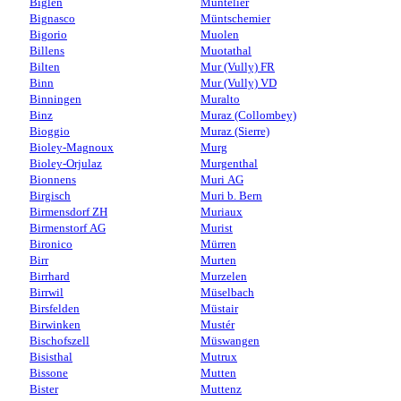
Biglen
Muntelier
Bignasco
Müntschemier
Bigorio
Muolen
Billens
Muotathal
Bilten
Mur (Vully) FR
Binn
Mur (Vully) VD
Binningen
Muralto
Binz
Muraz (Collombey)
Bioggio
Muraz (Sierre)
Bioley-Magnoux
Murg
Bioley-Orjulaz
Murgenthal
Bionnens
Muri AG
Birgisch
Muri b. Bern
Birmensdorf ZH
Muriaux
Birmenstorf AG
Murist
Bironico
Mürren
Birr
Murten
Birrhard
Murzelen
Birrwil
Müselbach
Birsfelden
Müstair
Birwinken
Mustér
Bischofszell
Müswangen
Bisisthal
Mutrux
Bissone
Mutten
Bister
Muttenz