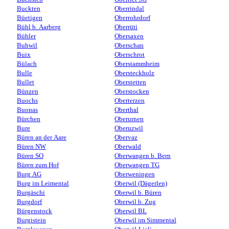
Buckten
Oberrindal
Büetigen
Oberrohrdorf
Bühl b. Aarberg
Oberrüti
Bühler
Obersaxen
Buhwil
Oberschan
Buix
Oberschrot
Bülach
Oberstammheim
Bulle
Obersteckholz
Bullet
Oberstetten
Bünzen
Oberstocken
Buochs
Oberterzen
Buonas
Oberthal
Bürchen
Oberurnen
Bure
Oberuzwil
Büren an der Aare
Obervaz
Büren NW
Oberwald
Büren SO
Oberwangen b. Bern
Büren zum Hof
Oberwangen TG
Burg AG
Oberweningen
Burg im Leimental
Oberwil (Dägerlen)
Burgäschi
Oberwil b. Büren
Burgdorf
Oberwil b. Zug
Bürgenstock
Oberwil BL
Burgistein
Oberwil im Simmental