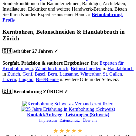
Sonderkonditionen für Bauunternehmen, Bauträger, Architekten,
Installateure, Elektriker und weitere Handwerk-Branchen. Bieten
Sie Ihren Kunden Expertise aus einer Hand: »
Betonbohrung-
Profis
Kernbohren, Betonschneiden & Handabbruch in
Zürich
🇨🇭 seit über 27 Jahren ✓
Sorgfalt, Präzision & saubere Ergebnisser.
Ihre
Experten für
Kernbohrungen
,
Wanddurchbruch
,
Betonschneiden
u.
Handabbruch
in
Zürich
,
Genf
,
Basel
,
Bern
,
Lausanne
,
Winterthur
,
St. Gallen
,
Luzern
,
Lugano
,
Biel/Bienne
u. weitere Orte in der Schweiz.
🇨🇭 Kernbohrung ZÜRICH ✓
Kontakt/Anfrage
|
Leistungen (Schweiz)
Impressum |
Datenschutz |
Über uns