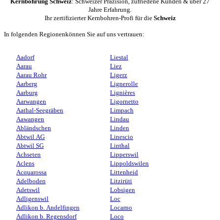
Kernbohrung Schweiz
: Schweizer Präzision, zufriedene Kunden & über 27
Jahre Erfahrung.
Ihr zertifizierter Kernbohren-Profi für die
Schweiz
In folgenden Regionenkönnen Sie auf uns vertrauen:
Aadorf
Liestal
Aarau
Liez
Aarau Rohr
Ligerz
Aarberg
Lignerolle
Aarburg
Lignières
Aarwangen
Ligornetto
Aathal-Seegräben
Limpach
Aawangen
Lindau
Abländschen
Linden
Abtwil AG
Linescio
Abtwil SG
Linthal
Achseten
Lipperswil
Aclens
Lippoldswilen
Acquarossa
Littenheid
Adelboden
Litzirüti
Adetswil
Lobsigen
Adligenswil
Loc
Adlikon b. Andelfingen
Locarno
Adlikon b. Regensdorf
Loco