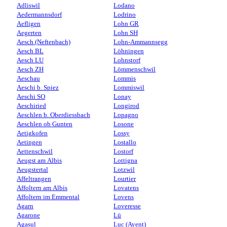
Adliswil
Lodano
Aedermannsdorf
Lodrino
Aefligen
Lohn GR
Aegerten
Lohn SH
Aesch (Neftenbach)
Lohn-Ammannsegg
Aesch BL
Löhningen
Aesch LU
Lohnstorf
Aesch ZH
Lömmenschwil
Aeschau
Lommis
Aeschi b. Spiez
Lommiswil
Aeschi SO
Lonay
Aeschiried
Longirod
Aeschlen b. Oberdiessbach
Lopagno
Aeschlen ob Gunten
Losone
Aetigkofen
Lossy
Aetingen
Lostallo
Aettenschwil
Lostorf
Aeugst am Albis
Lottigna
Aeugstertal
Lotzwil
Affeltrangen
Lourtier
Affoltern am Albis
Lovatens
Affoltern im Emmental
Lovens
Agarn
Loveresse
Agarone
Lü
Agasul
Luc (Ayent)