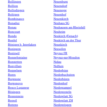
Bollingen
Neuenburg
Bollion
Neuendorf
Bollodingen
Neuenegg
Boltigen
Neuenhof
Bombinasco
Neuenkirch
Bonaduz
Neuhaus SG
Bonau
Neuhausen am Rheinfall
Boncourt
Neuheim
Bondo
Neukirch (Egnach)
Bonfol
Neukirch an der Thur
Bönigen b. Interlaken
Neunkirch
Boningen
Neuwilen
Boniswil
Neyruz FR
Bonnefontaine
Neyruz-sur-Moudon
Bonstetten
Nidau
Bonvillars
Nidfurn
Boppelsen
Niederbipp
Borex
Niederbuchsiten
Borgnone
Niederbüren
Borgonovo
Niederdorf
Bosco Luganese
Niedergampel
Bösingen
Niedergesteln
Bossonnens
Niederglatt SG
Boswil
Niederglatt ZH
Bottens
Niedergösgen