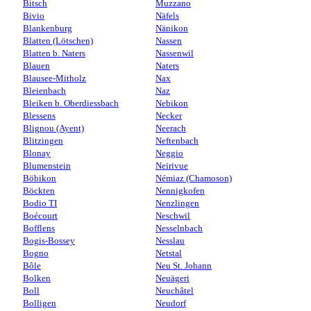
Bitsch
Muzzano
Bivio
Näfels
Blankenburg
Nänikon
Blatten (Lötschen)
Nassen
Blatten b. Naters
Nassenwil
Blauen
Naters
Blausee-Mitholz
Nax
Bleienbach
Naz
Bleiken b. Oberdiessbach
Nebikon
Blessens
Necker
Blignou (Ayent)
Neerach
Blitzingen
Neftenbach
Blonay
Neggio
Blumenstein
Neirivue
Böbikon
Némiaz (Chamoson)
Böckten
Nennigkofen
Bodio TI
Nenzlingen
Boécourt
Neschwil
Bofflens
Nesselnbach
Bogis-Bossey
Nesslau
Bogno
Netstal
Bôle
Neu St. Johann
Bolken
Neuägeri
Boll
Neuchâtel
Bolligen
Neudorf