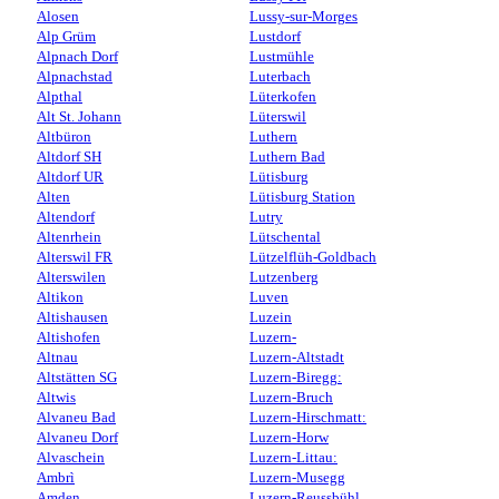
Alosen
Lussy-sur-Morges
Alp Grüm
Lustdorf
Alpnach Dorf
Lustmühle
Alpnachstad
Luterbach
Alpthal
Lüterkofen
Alt St. Johann
Lüterswil
Altbüron
Luthern
Altdorf SH
Luthern Bad
Altdorf UR
Lütisburg
Alten
Lütisburg Station
Altendorf
Lutry
Altenrhein
Lütschental
Alterswil FR
Lützelflüh-Goldbach
Alterswilen
Lutzenberg
Altikon
Luven
Altishausen
Luzein
Altishofen
Luzern-
Altnau
Luzern-Altstadt
Altstätten SG
Luzern-Biregg:
Altwis
Luzern-Bruch
Alvaneu Bad
Luzern-Hirschmatt:
Alvaneu Dorf
Luzern-Horw
Alvaschein
Luzern-Littau:
Ambrì
Luzern-Musegg
Amden
Luzern-Reussbühl