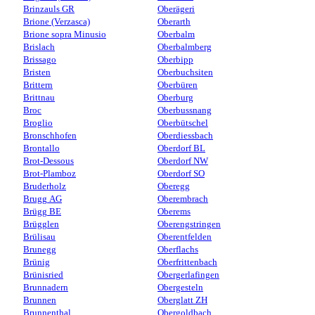
Brinzauls GR
Oberägeri
Brione (Verzasca)
Oberarth
Brione sopra Minusio
Oberbalm
Brislach
Oberbalmberg
Brissago
Oberbipp
Bristen
Oberbuchsiten
Brittern
Oberbüren
Brittnau
Oberburg
Broc
Oberbussnang
Broglio
Oberbütschel
Bronschhofen
Oberdiessbach
Brontallo
Oberdorf BL
Brot-Dessous
Oberdorf NW
Brot-Plamboz
Oberdorf SO
Bruderholz
Oberegg
Brugg AG
Oberembrach
Brügg BE
Oberems
Brügglen
Oberengstringen
Brülisau
Oberentfelden
Brunegg
Oberflachs
Brünig
Oberfrittenbach
Brünisried
Obergerlafingen
Brunnadern
Obergesteln
Brunnen
Oberglatt ZH
Brunnenthal
Obergoldbach