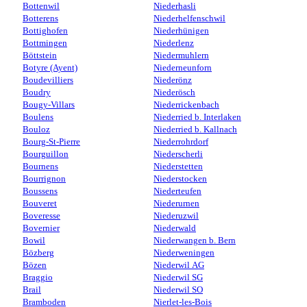
Bottenwil
Niederhasli
Botterens
Niederhelfenschwil
Bottighofen
Niederhünigen
Bottmingen
Niederlenz
Böttstein
Niedermuhlern
Botyre (Ayent)
Niederneunforn
Boudevilliers
Niederönz
Boudry
Niederösch
Bougy-Villars
Niederrickenbach
Boulens
Niederried b. Interlaken
Bouloz
Niederried b. Kallnach
Bourg-St-Pierre
Niederrohrdorf
Bourguillon
Niederscherli
Bournens
Niederstetten
Bourrignon
Niederstocken
Boussens
Niederteufen
Bouveret
Niederurnen
Boveresse
Niederuzwil
Bovernier
Niederwald
Bowil
Niederwangen b. Bern
Bözberg
Niederweningen
Bözen
Niederwil AG
Braggio
Niederwil SG
Brail
Niederwil SO
Bramboden
Nierlet-les-Bois