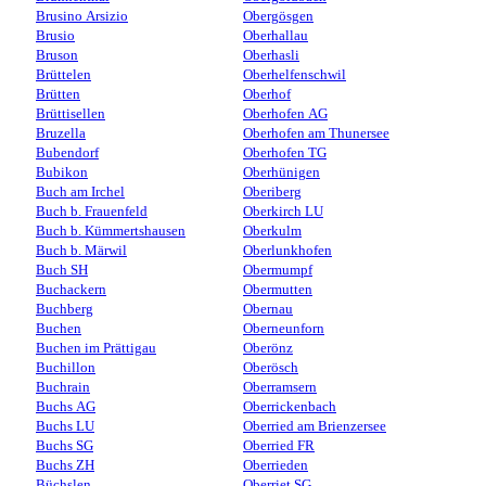
Brusino Arsizio
Obergösgen
Brusio
Oberhallau
Bruson
Oberhasli
Brüttelen
Oberhelfenschwil
Brütten
Oberhof
Brüttisellen
Oberhofen AG
Bruzella
Oberhofen am Thunersee
Bubendorf
Oberhofen TG
Bubikon
Oberhünigen
Buch am Irchel
Oberiberg
Buch b. Frauenfeld
Oberkirch LU
Buch b. Kümmertshausen
Oberkulm
Buch b. Märwil
Oberlunkhofen
Buch SH
Obermumpf
Buchackern
Obermutten
Buchberg
Obernau
Buchen
Oberneunforn
Buchen im Prättigau
Oberönz
Buchillon
Oberösch
Buchrain
Oberramsern
Buchs AG
Oberrickenbach
Buchs LU
Oberried am Brienzersee
Buchs SG
Oberried FR
Buchs ZH
Oberrieden
Büchslen
Oberriet SG