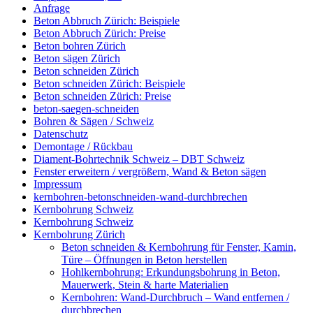
Anfrage
Beton Abbruch Zürich: Beispiele
Beton Abbruch Zürich: Preise
Beton bohren Zürich
Beton sägen Zürich
Beton schneiden Zürich
Beton schneiden Zürich: Beispiele
Beton schneiden Zürich: Preise
beton-saegen-schneiden
Bohren & Sägen / Schweiz
Datenschutz
Demontage / Rückbau
Diament-Bohrtechnik Schweiz – DBT Schweiz
Fenster erweitern / vergrößern, Wand & Beton sägen
Impressum
kernbohren-betonschneiden-wand-durchbrechen
Kernbohrung Schweiz
Kernbohrung Schweiz
Kernbohrung Zürich
Beton schneiden & Kernbohrung für Fenster, Kamin,
Türe – Öffnungen in Beton herstellen
Hohlkernbohrung: Erkundungsbohrung in Beton,
Mauerwerk, Stein & harte Materialien
Kernbohren: Wand-Durchbruch – Wand entfernen /
durchbrechen