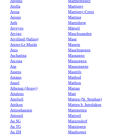
Arogno
Martherenges
Arolla
Martigny
Arosa
Martigny-Croix
Arosio
Martina
Arth
Martisberg
Arveyes
Märwil
Arvigo
Maschwanden
Arvillard (Salins)
Mase
Arzier-Le Muids
Masein
Arzo
Maseltrangen
Ascharina
Massagno
Ascona
Massongex
Asp
Massonnens
Assens
Mastrils
Astano
Mathod
Asuel
Mathon
Athenaz (Avusy)
Matran
Attalens
Matt
Attelwil
Matten (St. Stephan)
Attikon
Matten b. Interlaken
Attinghausen
Mattstetten
Attiswil
Mattwil
Au SG
Matzendorf
Au TG
Matzingen
Au ZH
Mauborget