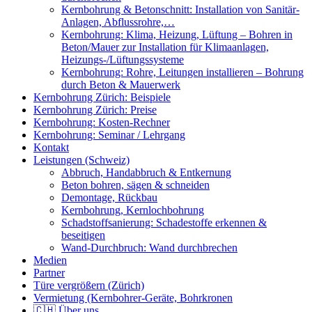
Kernbohrung & Betonschnitt: Installation von Sanitär-
Anlagen, Abflussrohre,…
Kernbohrung: Klima, Heizung, Lüftung – Bohren in
Beton/Mauer zur Installation für Klimaanlagen,
Heizungs-/Lüftungssysteme
Kernbohrung: Rohre, Leitungen installieren – Bohrung
durch Beton & Mauerwerk
Kernbohrung Zürich: Beispiele
Kernbohrung Zürich: Preise
Kernbohrung: Kosten-Rechner
Kernbohrung: Seminar / Lehrgang
Kontakt
Leistungen (Schweiz)
Abbruch, Handabbruch & Entkernung
Beton bohren, sägen & schneiden
Demontage, Rückbau
Kernbohrung, Kernlochbohrung
Schadstoffsanierung: Schadestoffe erkennen &
beseitigen
Wand-Durchbruch: Wand durchbrechen
Medien
Partner
Türe vergrößern (Zürich)
Vermietung (Kernbohrer-Geräte, Bohrkronen
🇨🇭 Über uns