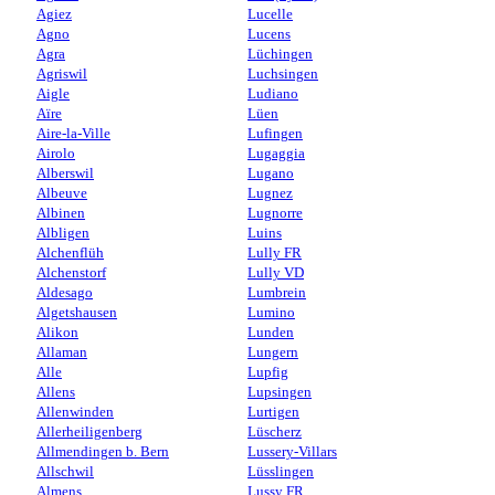
Agiez
Lucelle
Agno
Lucens
Agra
Lüchingen
Agriswil
Luchsingen
Aigle
Ludiano
Aïre
Lüen
Aire-la-Ville
Lufingen
Airolo
Lugaggia
Alberswil
Lugano
Albeuve
Lugnez
Albinen
Lugnorre
Albligen
Luins
Alchenflüh
Lully FR
Alchenstorf
Lully VD
Aldesago
Lumbrein
Algetshausen
Lumino
Alikon
Lunden
Allaman
Lungern
Alle
Lupfig
Allens
Lupsingen
Allenwinden
Lurtigen
Allerheiligenberg
Lüscherz
Allmendingen b. Bern
Lussery-Villars
Allschwil
Lüsslingen
Almens
Lussy FR