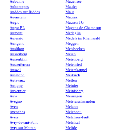
Aubonne
Mauensee
Auboranges
Maules
Auddes-sur-Riddes
Maur
Auenstein
Mauraz
Augio
Mauren TG
Augst BL
Mayens-de-Chamoson
Aumont
Medeglia
Auressio
Medels im Rheinwald
Aurigeno
Meggen
Auslikon
Mehlsecken
Ausserberg
Meien
Ausserbinn
Meienberg
Ausserferrera
Meienried
Auswil
Meierskappel
Autafond
Meikirch
Autavaux
Meilen
Autigny
Meinier
Auvernier
Meinisberg
Auw
Meiringen
Avegno
Meisterschwanden
Aven
Melano
Avenches
Melchnau
Avers
Melchsee-Frutt
Avry-devant-Pont
Melchtal
Avry-sur-Matran
Melide