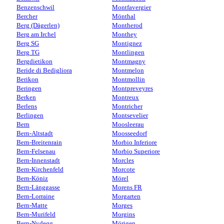
Benzenschwil
Montfavergier
Bercher
Mönthal
Berg (Dägerlen)
Montherod
Berg am Irchel
Monthey
Berg SG
Montignez
Berg TG
Montlingen
Bergdietikon
Montmagny
Beride di Bedigliora
Montmelon
Berikon
Montmollin
Beringen
Montpreveyres
Berken
Montreux
Berlens
Montricher
Berlingen
Montsevelier
Bern
Moosleerau
Bern-Altstadt
Moosseedorf
Bern-Breitenrain
Morbio Inferiore
Bern-Felsenau
Morbio Superiore
Bern-Innenstadt
Morcles
Bern-Kirchenfeld
Morcote
Bern-Köniz
Mörel
Bern-Länggasse
Morens FR
Bern-Lorraine
Morgarten
Bern-Matte
Morges
Bern-Murifeld
Morgins
Bern-Nydegg
Mörigen