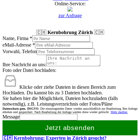
Online-Service:
zur Anfrage
🇨🇭
Kernbohrung Zürich
🇨🇭
Name, Firma
*
eMail-Adresse
*
Vorwahl, Telefon
Ihre Nachricht an uns:
Foto oder Datei hochladen:
Klicke oder ziehe Dateien in diesen Bereich zum
Hochladen.
Du kannst bis zu 3 Dateien hochladen.
Sie haben hier die Möglichkeit, Dateien hochzuladen (falls
notwendig), z.B. Leistungsverzeichnis oder Fotos/Pläne
Datenschutz gem. DSGVO
: Die einzutragenden Daten werden ausschließlich zur Bearbeitung Ihre Anfrage
erhoben und gespeichert. Nach Bearbeitung der Anfrage werden diese wieder gelöscht.
Mehr darüber.
Message
Jetzt absenden
🇨🇭 Kernbohrung: Experten in Zürich gesucht?