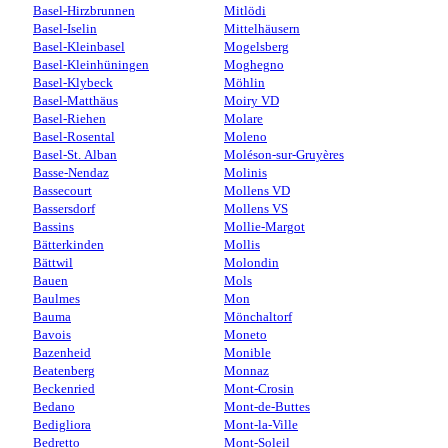
Basel-Hirzbrunnen
Mitlödi
Basel-Iselin
Mittelhäusern
Basel-Kleinbasel
Mogelsberg
Basel-Kleinhüningen
Moghegno
Basel-Klybeck
Möhlin
Basel-Matthäus
Moiry VD
Basel-Riehen
Molare
Basel-Rosental
Moleno
Basel-St. Alban
Moléson-sur-Gruyères
Basse-Nendaz
Molinis
Bassecourt
Mollens VD
Bassersdorf
Mollens VS
Bassins
Mollie-Margot
Bätterkinden
Mollis
Bättwil
Molondin
Bauen
Mols
Baulmes
Mon
Bauma
Mönchaltorf
Bavois
Moneto
Bazenheid
Monible
Beatenberg
Monnaz
Beckenried
Mont-Crosin
Bedano
Mont-de-Buttes
Bedigliora
Mont-la-Ville
Bedretto
Mont-Soleil