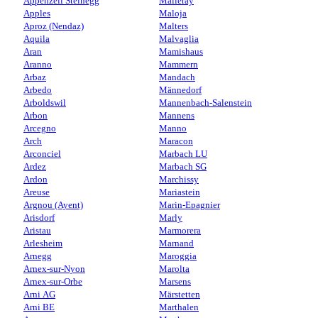
Appenzell Steinegg
Malleray
Apples
Maloja
Aproz (Nendaz)
Malters
Aquila
Malvaglia
Aran
Mamishaus
Aranno
Mammern
Arbaz
Mandach
Arbedo
Männedorf
Arboldswil
Mannenbach-Salenstein
Arbon
Mannens
Arcegno
Manno
Arch
Maracon
Arconciel
Marbach LU
Ardez
Marbach SG
Ardon
Marchissy
Areuse
Mariastein
Argnou (Ayent)
Marin-Epagnier
Arisdorf
Marly
Aristau
Marmorera
Arlesheim
Marnand
Arnegg
Maroggia
Arnex-sur-Nyon
Marolta
Arnex-sur-Orbe
Marsens
Arni AG
Märstetten
Arni BE
Marthalen