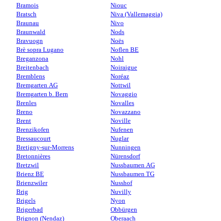
Bramois
Niouc
Bratsch
Niva (Vallemaggia)
Braunau
Nivo
Braunwald
Nods
Bravuogn
Noës
Brè sopra Lugano
Noflen BE
Breganzona
Nohl
Breitenbach
Noiraigue
Bremblens
Noréaz
Bremgarten AG
Nottwil
Bremgarten b. Bern
Novaggio
Brenles
Novalles
Breno
Novazzano
Brent
Noville
Brenzikofen
Nufenen
Bressaucourt
Nuglar
Bretigny-sur-Morrens
Nunningen
Bretonnières
Nürensdorf
Bretzwil
Nussbaumen AG
Brienz BE
Nussbaumen TG
Brienzwiler
Nusshof
Brig
Nuvilly
Brigels
Nyon
Brigerbad
Obbürgen
Brignon (Nendaz)
Oberaach