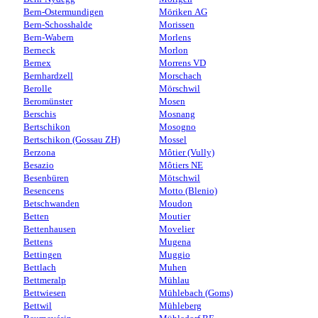
Bern-Ostermundigen
Möriken AG
Bern-Schosshalde
Morissen
Bern-Wabern
Morlens
Berneck
Morlon
Bernex
Morrens VD
Bernhardzell
Morschach
Berolle
Mörschwil
Beromünster
Mosen
Berschis
Mosnang
Bertschikon
Mosogno
Bertschikon (Gossau ZH)
Mossel
Berzona
Môtier (Vully)
Besazio
Môtiers NE
Besenbüren
Mötschwil
Besencens
Motto (Blenio)
Betschwanden
Moudon
Betten
Moutier
Bettenhausen
Movelier
Bettens
Mugena
Bettingen
Muggio
Bettlach
Muhen
Bettmeralp
Mühlau
Bettwiesen
Mühlebach (Goms)
Bettwil
Mühleberg