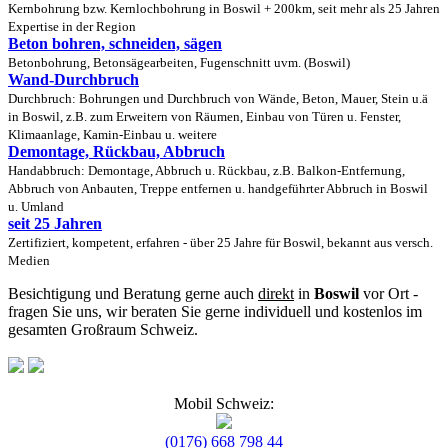
Kernbohrung bzw. Kernlochbohrung in Boswil + 200km, seit mehr als 25 Jahren
Expertise in der Region
Beton bohren, schneiden, sägen
Betonbohrung, Betonsägearbeiten, Fugenschnitt uvm. (Boswil)
Wand-Durchbruch
Durchbruch: Bohrungen und Durchbruch von Wände, Beton, Mauer, Stein u.ä
in Boswil, z.B. zum Erweitern von Räumen, Einbau von Türen u. Fenster,
Klimaanlage, Kamin-Einbau u. weitere
Demontage, Rückbau, Abbruch
Handabbruch: Demontage, Abbruch u. Rückbau, z.B. Balkon-Entfernung,
Abbruch von Anbauten, Treppe entfernen u. handgeführter Abbruch in Boswil
u. Umland
seit 25 Jahren
Zertifiziert, kompetent, erfahren - über 25 Jahre für Boswil, bekannt aus versch.
Medien
Besichtigung und Beratung gerne auch
direkt
in
Boswil
vor Ort -
fragen Sie uns, wir beraten Sie gerne individuell und kostenlos im
gesamten Großraum Schweiz.
Mobil Schweiz:
(0176) 668 798 44