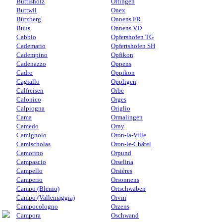
Buttisholz
Oltingen
Buttwil
Onex
Bützberg
Onnens FR
Buus
Onnens VD
Cabbio
Opfershofen TG
Cademario
Opfertshofen SH
Cadempino
Opfikon
Cadenazzo
Oppens
Cadro
Oppikon
Cagiallo
Oppligen
Calfreisen
Orbe
Calonico
Orges
Calpiogna
Origlio
Cama
Ormalingen
Camedo
Orny
Camignolo
Oron-la-Ville
Camischolas
Oron-le-Châtel
Camorino
Orpund
Campascio
Orselina
Campello
Orsières
Camperio
Orsonnens
Campo (Blenio)
Ortschwaben
Campo (Vallemaggia)
Orvin
Campocologno
Orzens
Campora
Oschwand