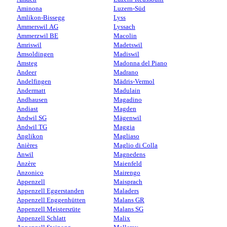
Aminona
Luzern-Süd
Amlikon-Bissegg
Lyss
Ammerswil AG
Lyssach
Ammerzwil BE
Macolin
Amriswil
Madetswil
Amsoldingen
Madiswil
Amsteg
Madonna del Piano
Andeer
Madrano
Andelfingen
Mädris-Vermol
Andermatt
Madulain
Andhausen
Magadino
Andiast
Magden
Andwil SG
Mägenwil
Andwil TG
Maggia
Anglikon
Magliaso
Anières
Maglio di Colla
Anwil
Magnedens
Anzère
Maienfeld
Anzonico
Mairengo
Appenzell
Maisprach
Appenzell Eggerstanden
Maladers
Appenzell Enggenhütten
Malans GR
Appenzell Meistersrüte
Malans SG
Appenzell Schlatt
Malix