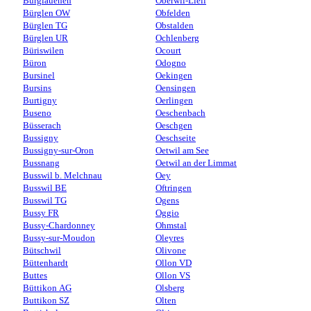
Burglauenen
Oberwil-Lieli
Bürglen OW
Obfelden
Bürglen TG
Obstalden
Bürglen UR
Ochlenberg
Büriswilen
Ocourt
Büron
Odogno
Bursinel
Oekingen
Bursins
Oensingen
Burtigny
Oerlingen
Buseno
Oeschenbach
Büsserach
Oeschgen
Bussigny
Oeschseite
Bussigny-sur-Oron
Oetwil am See
Bussnang
Oetwil an der Limmat
Busswil b. Melchnau
Oey
Busswil BE
Oftringen
Busswil TG
Ogens
Bussy FR
Oggio
Bussy-Chardonney
Ohmstal
Bussy-sur-Moudon
Oleyres
Bütschwil
Olivone
Büttenhardt
Ollon VD
Buttes
Ollon VS
Büttikon AG
Olsberg
Buttikon SZ
Olten