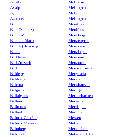
Avully
Mellikon
Axalp
Mellingen
Ayer
Mels
Azmoos
Meltingen
Baar
Mendrisio
Baar (Nendaz)
Ménières
Bäch SZ
Menzberg
Bachenbülach
Menzengrüt
Bächli (Hemberg)
Menziken
Bachs
Menzingen
Bad Ragaz
Menznau
Bad Zurzach
Menzonio
Baden
Merenschwand
Baldegg
Mergoscia
Baldingen
Meride
Balerna
Merishausen
Balgach
Merligen
Ballaigues
Merlischachen
Ballens
Mervelier
Ballmoos
Merzligen
Ballwil
Mesocco
Balm b. Günsberg
Messen
Balm b. Messen
Mettau
Balmberg
Mettembert
Balsthal
Mettendorf TG