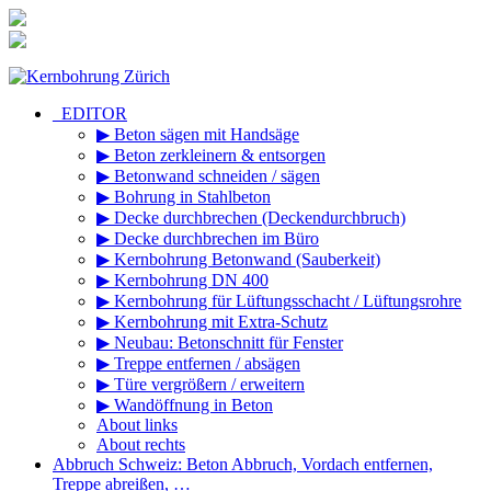
Zum
Inhalt
springen
_EDITOR
▶ Beton sägen mit Handsäge
▶ Beton zerkleinern & entsorgen
▶ Betonwand schneiden / sägen
▶ Bohrung in Stahlbeton
▶ Decke durchbrechen (Deckendurchbruch)
▶ Decke durchbrechen im Büro
▶ Kernbohrung Betonwand (Sauberkeit)
▶ Kernbohrung DN 400
▶ Kernbohrung für Lüftungsschacht / Lüftungsrohre
▶ Kernbohrung mit Extra-Schutz
▶ Neubau: Betonschnitt für Fenster
▶ Treppe entfernen / absägen
▶ Türe vergrößern / erweitern
▶ Wandöffnung in Beton
About links
About rechts
Abbruch Schweiz: Beton Abbruch, Vordach entfernen,
Treppe abreißen, …