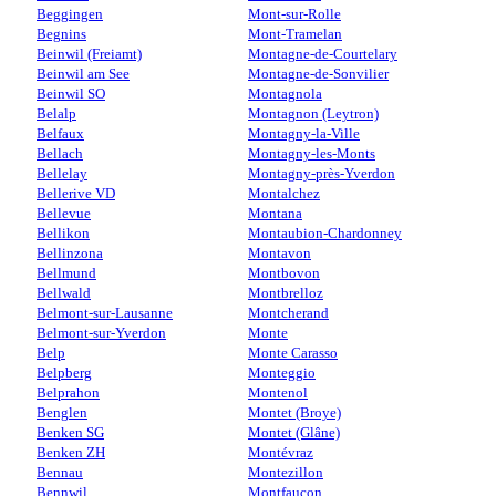
Beggingen
Mont-sur-Rolle
Begnins
Mont-Tramelan
Beinwil (Freiamt)
Montagne-de-Courtelary
Beinwil am See
Montagne-de-Sonvilier
Beinwil SO
Montagnola
Belalp
Montagnon (Leytron)
Belfaux
Montagny-la-Ville
Bellach
Montagny-les-Monts
Bellelay
Montagny-près-Yverdon
Bellerive VD
Montalchez
Bellevue
Montana
Bellikon
Montaubion-Chardonney
Bellinzona
Montavon
Bellmund
Montbovon
Bellwald
Montbrelloz
Belmont-sur-Lausanne
Montcherand
Belmont-sur-Yverdon
Monte
Belp
Monte Carasso
Belpberg
Monteggio
Belprahon
Montenol
Benglen
Montet (Broye)
Benken SG
Montet (Glâne)
Benken ZH
Montévraz
Bennau
Montezillon
Bennwil
Montfaucon