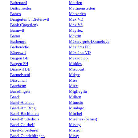
Balterswil
Mettlen
Baltschieder
Mettmenstetten
Banco
Metzerlen
Bangerten b. Dieterswil
Mex VD
Bänk (Dägerlen)
Mex VS
Bannwil
Meyriez
Bärau
Meyrin
Barbengo
Mézery-près-Donneloye
Barberêche
Mézières FR
Bäretswil
Mézières VD
Bargen BE
Mezzovico
Bargen SH
Middes
Bäriswil BE
Miécourt
Barmelweid
Miège
Bärschwil
Mies
Barzheim
Miex
Basadingen
Miglieglia
Basel
Milken
Basel-Altstadt
Minusio
Basel-Am Ring
Miralago
Basel-Bachletten
Mirchel
Basel-Bruderholz
Misériez (Salins)
Basel-Gotthelf
Misery
Basel-Grossbasel
Mission
Basel-Gundeldingen
Missy