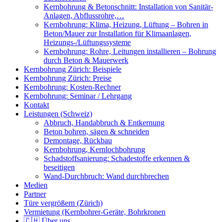
Kernbohrung & Betonschnitt: Installation von Sanitär-
Anlagen, Abflussrohre,…
Kernbohrung: Klima, Heizung, Lüftung – Bohren in
Beton/Mauer zur Installation für Klimaanlagen,
Heizungs-/Lüftungssysteme
Kernbohrung: Rohre, Leitungen installieren – Bohrung
durch Beton & Mauerwerk
Kernbohrung Zürich: Beispiele
Kernbohrung Zürich: Preise
Kernbohrung: Kosten-Rechner
Kernbohrung: Seminar / Lehrgang
Kontakt
Leistungen (Schweiz)
Abbruch, Handabbruch & Entkernung
Beton bohren, sägen & schneiden
Demontage, Rückbau
Kernbohrung, Kernlochbohrung
Schadstoffsanierung: Schadestoffe erkennen &
beseitigen
Wand-Durchbruch: Wand durchbrechen
Medien
Partner
Türe vergrößern (Zürich)
Vermietung (Kernbohrer-Geräte, Bohrkronen
🇨🇭 Über uns