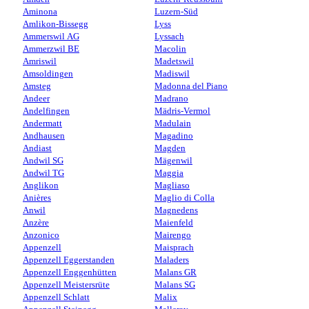
Aminona
Luzern-Süd
Amlikon-Bissegg
Lyss
Ammerswil AG
Lyssach
Ammerzwil BE
Macolin
Amriswil
Madetswil
Amsoldingen
Madiswil
Amsteg
Madonna del Piano
Andeer
Madrano
Andelfingen
Mädris-Vermol
Andermatt
Madulain
Andhausen
Magadino
Andiast
Magden
Andwil SG
Mägenwil
Andwil TG
Maggia
Anglikon
Magliaso
Anières
Maglio di Colla
Anwil
Magnedens
Anzère
Maienfeld
Anzonico
Mairengo
Appenzell
Maisprach
Appenzell Eggerstanden
Maladers
Appenzell Enggenhütten
Malans GR
Appenzell Meistersrüte
Malans SG
Appenzell Schlatt
Malix