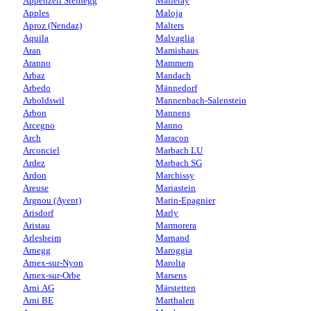
Appenzell Steinegg
Malleray
Apples
Maloja
Aproz (Nendaz)
Malters
Aquila
Malvaglia
Aran
Mamishaus
Aranno
Mammern
Arbaz
Mandach
Arbedo
Männedorf
Arboldswil
Mannenbach-Salenstein
Arbon
Mannens
Arcegno
Manno
Arch
Maracon
Arconciel
Marbach LU
Ardez
Marbach SG
Ardon
Marchissy
Areuse
Mariastein
Argnou (Ayent)
Marin-Epagnier
Arisdorf
Marly
Aristau
Marmorera
Arlesheim
Marnand
Arnegg
Maroggia
Arnex-sur-Nyon
Marolta
Arnex-sur-Orbe
Marsens
Arni AG
Märstetten
Arni BE
Marthalen