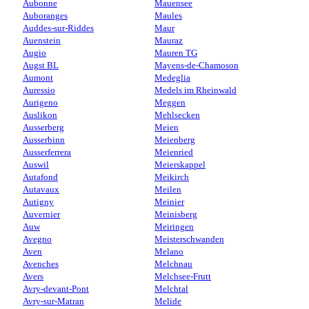
Aubonne
Mauensee
Auboranges
Maules
Auddes-sur-Riddes
Maur
Auenstein
Mauraz
Augio
Mauren TG
Augst BL
Mayens-de-Chamoson
Aumont
Medeglia
Auressio
Medels im Rheinwald
Aurigeno
Meggen
Auslikon
Mehlsecken
Ausserberg
Meien
Ausserbinn
Meienberg
Ausserferrera
Meienried
Auswil
Meierskappel
Autafond
Meikirch
Autavaux
Meilen
Autigny
Meinier
Auvernier
Meinisberg
Auw
Meiringen
Avegno
Meisterschwanden
Aven
Melano
Avenches
Melchnau
Avers
Melchsee-Frutt
Avry-devant-Pont
Melchtal
Avry-sur-Matran
Melide