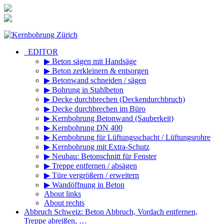
Zum
Inhalt
springen
_EDITOR
▶ Beton sägen mit Handsäge
▶ Beton zerkleinern & entsorgen
▶ Betonwand schneiden / sägen
▶ Bohrung in Stahlbeton
▶ Decke durchbrechen (Deckendurchbruch)
▶ Decke durchbrechen im Büro
▶ Kernbohrung Betonwand (Sauberkeit)
▶ Kernbohrung DN 400
▶ Kernbohrung für Lüftungsschacht / Lüftungsrohre
▶ Kernbohrung mit Extra-Schutz
▶ Neubau: Betonschnitt für Fenster
▶ Treppe entfernen / absägen
▶ Türe vergrößern / erweitern
▶ Wandöffnung in Beton
About links
About rechts
Abbruch Schweiz: Beton Abbruch, Vordach entfernen,
Treppe abreißen, …