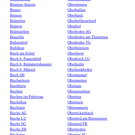
Brusino Arsizio
Obergösgen
Brusio
Oberhallau
Bruson
Oberhasli
Brüttelen
Oberhelfenschwil
Brütten
Oberhof
Brüttisellen
Oberhofen AG
Bruzella
Oberhofen am Thunersee
Bubendorf
Oberhofen TG
Bubikon
Oberhünigen
Buch am Irchel
Oberiberg
Buch b. Frauenfeld
Oberkirch LU
Buch b. Kümmertshausen
Oberkulm
Buch b. Märwil
Oberlunkhofen
Buch SH
Obermumpf
Buchackern
Obermutten
Buchberg
Obernau
Buchen
Oberneunforn
Buchen im Prättigau
Oberönz
Buchillon
Oberösch
Buchrain
Oberramsern
Buchs AG
Oberrickenbach
Buchs LU
Oberried am Brienzersee
Buchs SG
Oberried FR
Buchs ZH
Oberrieden
Büchslen
Oberriet SG