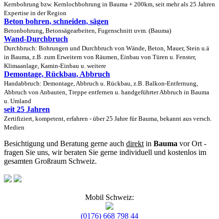
Kernbohrung bzw. Kernlochbohrung in Bauma + 200km, seit mehr als 25 Jahren
Expertise in der Region
Beton bohren, schneiden, sägen
Betonbohrung, Betonsägearbeiten, Fugenschnitt uvm. (Bauma)
Wand-Durchbruch
Durchbruch: Bohrungen und Durchbruch von Wände, Beton, Mauer, Stein u.ä
in Bauma, z.B. zum Erweitern von Räumen, Einbau von Türen u. Fenster,
Klimaanlage, Kamin-Einbau u. weitere
Demontage, Rückbau, Abbruch
Handabbruch: Demontage, Abbruch u. Rückbau, z.B. Balkon-Entfernung,
Abbruch von Anbauten, Treppe entfernen u. handgeführter Abbruch in Bauma
u. Umland
seit 25 Jahren
Zertifiziert, kompetent, erfahren - über 25 Jahre für Bauma, bekannt aus versch.
Medien
Besichtigung und Beratung gerne auch
direkt
in
Bauma
vor Ort -
fragen Sie uns, wir beraten Sie gerne individuell und kostenlos im
gesamten Großraum Schweiz.
Mobil Schweiz:
(0176) 668 798 44