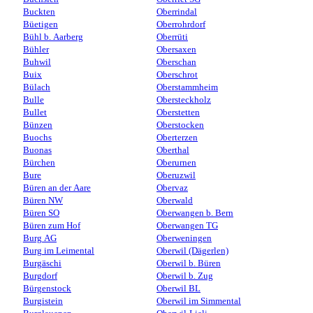
Buckten
Oberrindal
Büetigen
Oberrohrdorf
Bühl b. Aarberg
Oberrüti
Bühler
Obersaxen
Buhwil
Oberschan
Buix
Oberschrot
Bülach
Oberstammheim
Bulle
Obersteckholz
Bullet
Oberstetten
Bünzen
Oberstocken
Buochs
Oberterzen
Buonas
Oberthal
Bürchen
Oberurnen
Bure
Oberuzwil
Büren an der Aare
Obervaz
Büren NW
Oberwald
Büren SO
Oberwangen b. Bern
Büren zum Hof
Oberwangen TG
Burg AG
Oberweningen
Burg im Leimental
Oberwil (Dägerlen)
Burgäschi
Oberwil b. Büren
Burgdorf
Oberwil b. Zug
Bürgenstock
Oberwil BL
Burgistein
Oberwil im Simmental