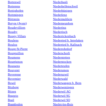
Bottenwil
Niederhasli
Botterens
Niederhelfenschwil
Bottighofen
Niederhünigen
Bottmingen
Niederlenz
Böttstein
Niedermuhlern
Botyre (Ayent)
Niederneunforn
Boudevilliers
Niederönz
Boudry
Niederösch
Bougy-Villars
Niederrickenbach
Boulens
Niederried b. Interlaken
Bouloz
Niederried b. Kallnach
Bourg-St-Pierre
Niederrohrdorf
Bourguillon
Niederscherli
Bournens
Niederstetten
Bourrignon
Niederstocken
Boussens
Niederteufen
Bouveret
Niederurnen
Boveresse
Niederuzwil
Bovernier
Niederwald
Bowil
Niederwangen b. Bern
Bözberg
Niederweningen
Bözen
Niederwil AG
Braggio
Niederwil SG
Brail
Niederwil SO
Bramboden
Nierlet-les-Bois