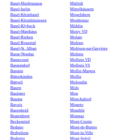
Basel-Hirzbrunnen
Mitlödi
Basel-Iselin
Mittelhäusern
Basel-Kleinbasel
Mogelsberg
Basel-Kleinhüningen
Moghegno
Basel-Klybeck
Möhlin
Basel-Matthäus
Moiry VD
Basel-Riehen
Molare
Basel-Rosental
Moleno
Basel-St. Alban
Moléson-sur-Gruyères
Basse-Nendaz
Molinis
Bassecourt
Mollens VD
Bassersdorf
Mollens VS
Bassins
Mollie-Margot
Bätterkinden
Mollis
Bättwil
Molondin
Bauen
Mols
Baulmes
Mon
Bauma
Mönchaltorf
Bavois
Moneto
Bazenheid
Monible
Beatenberg
Monnaz
Beckenried
Mont-Crosin
Bedano
Mont-de-Buttes
Bedigliora
Mont-la-Ville
Bedretto
Mont-Soleil