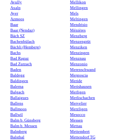
Avully
Mellikon
Axalp
Mellingen
Ayer
Mels
Azmoos
Meltingen
Baar
Mendrisio
Baar (Nendaz)
Ménières
Bäch SZ
Menzberg
Bachenbülach
Menzengrüt
Bächli (Hemberg)
Menziken
Bachs
Menzingen
Bad Ragaz
Menznau
Bad Zurzach
Menzonio
Baden
Merenschwand
Baldegg
Mergoscia
Baldingen
Meride
Balerna
Merishausen
Balgach
Merligen
Ballaigues
Merlischachen
Ballens
Mervelier
Ballmoos
Merzligen
Ballwil
Mesocco
Balm b. Günsberg
Messen
Balm b. Messen
Mettau
Balmberg
Mettembert
Balsthal
Mettendorf TG