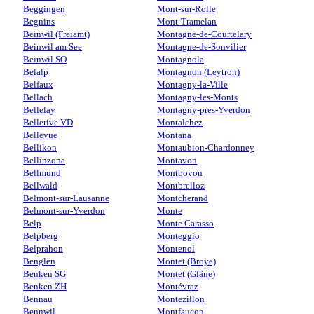
Beggingen
Mont-sur-Rolle
Begnins
Mont-Tramelan
Beinwil (Freiamt)
Montagne-de-Courtelary
Beinwil am See
Montagne-de-Sonvilier
Beinwil SO
Montagnola
Belalp
Montagnon (Leytron)
Belfaux
Montagny-la-Ville
Bellach
Montagny-les-Monts
Bellelay
Montagny-près-Yverdon
Bellerive VD
Montalchez
Bellevue
Montana
Bellikon
Montaubion-Chardonney
Bellinzona
Montavon
Bellmund
Montbovon
Bellwald
Montbrelloz
Belmont-sur-Lausanne
Montcherand
Belmont-sur-Yverdon
Monte
Belp
Monte Carasso
Belpberg
Monteggio
Belprahon
Montenol
Benglen
Montet (Broye)
Benken SG
Montet (Glâne)
Benken ZH
Montévraz
Bennau
Montezillon
Bennwil
Montfaucon