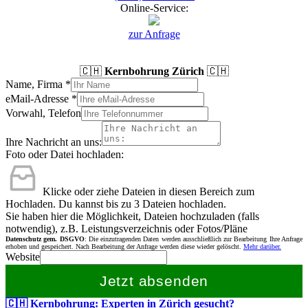
Online-Service:
zur Anfrage
🇨🇭
Kernbohrung Zürich
🇨🇭
Name, Firma
*
eMail-Adresse
*
Vorwahl, Telefon
Ihre Nachricht an uns:
Foto oder Datei hochladen:
Klicke oder ziehe Dateien in diesen Bereich zum
Hochladen.
Du kannst bis zu 3 Dateien hochladen.
Sie haben hier die Möglichkeit, Dateien hochzuladen (falls
notwendig), z.B. Leistungsverzeichnis oder Fotos/Pläne
Datenschutz gem. DSGVO
: Die einzutragenden Daten werden ausschließlich zur Bearbeitung Ihre Anfrage
erhoben und gespeichert. Nach Bearbeitung der Anfrage werden diese wieder gelöscht.
Mehr darüber.
Website
Jetzt absenden
🇨🇭 Kernbohrung: Experten in Zürich gesucht?