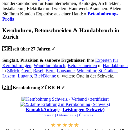
Sonderkonditionen für Bauunternehmen, Bauträger, Architekten,
Installateure, Elektriker und weitere Handwerk-Branchen. Bieten
Sie Ihren Kunden Expertise aus einer Hand: »
Betonbohrung-
Profis
Kernbohren, Betonschneiden & Handabbruch in
Zürich
🇨🇭 seit über 27 Jahren ✓
Sorgfalt, Präzision & saubere Ergebnisser.
Ihre
Experten für
Kernbohrungen
,
Wanddurchbruch
,
Betonschneiden
u.
Handabbruch
in
Zürich
,
Genf
,
Basel
,
Bern
,
Lausanne
,
Winterthur
,
St. Gallen
,
Luzern
,
Lugano
,
Biel/Bienne
u. weitere Orte in der Schweiz.
🇨🇭 Kernbohrung ZÜRICH ✓
Kontakt/Anfrage
|
Leistungen (Schweiz)
Impressum |
Datenschutz |
Über uns