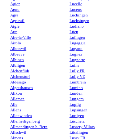
Agiez
Lucelle
Agno
Lucens
Agra
Lüchingen
Agriswil
Luchsingen
Aigle
Ludiano
Aïre
Lüen
Aire-la-Ville
Lufingen
Airolo
Lugaggia
Alberswil
Lugano
Albeuve
Lugnez
Albinen
Lugnorre
Albligen
Luins
Alchenflüh
Lully FR
Alchenstorf
Lully VD
Aldesago
Lumbrein
Algetshausen
Lumino
Alikon
Lunden
Allaman
Lungern
Alle
Lupfig
Allens
Lupsingen
Allenwinden
Lurtigen
Allerheiligenberg
Lüscherz
Allmendingen b. Bern
Lussery-Villars
Allschwil
Lüsslingen
Almens
Lussy FR