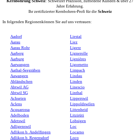
Kernbohrung Schweiz
: Schweizer Präzision, zufriedene Kunden & über 27
Jahre Erfahrung.
Ihr zertifizierter Kernbohren-Profi für die
Schweiz
In folgenden Regionenkönnen Sie auf uns vertrauen:
Aadorf
Liestal
Aarau
Liez
Aarau Rohr
Ligerz
Aarberg
Lignerolle
Aarburg
Lignières
Aarwangen
Ligornetto
Aathal-Seegräben
Limpach
Aawangen
Lindau
Abländschen
Linden
Abtwil AG
Linescio
Abtwil SG
Linthal
Achseten
Lipperswil
Aclens
Lippoldswilen
Acquarossa
Littenheid
Adelboden
Litzirüti
Adetswil
Lobsigen
Adligenswil
Loc
Adlikon b. Andelfingen
Locarno
Adlikon b. Regensdorf
Loco