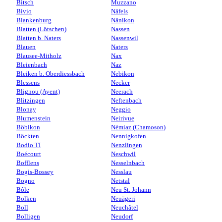
Bitsch
Muzzano
Bivio
Näfels
Blankenburg
Nänikon
Blatten (Lötschen)
Nassen
Blatten b. Naters
Nassenwil
Blauen
Naters
Blausee-Mitholz
Nax
Bleienbach
Naz
Bleiken b. Oberdiessbach
Nebikon
Blessens
Necker
Blignou (Ayent)
Neerach
Blitzingen
Neftenbach
Blonay
Neggio
Blumenstein
Neirivue
Böbikon
Némiaz (Chamoson)
Böckten
Nennigkofen
Bodio TI
Nenzlingen
Boécourt
Neschwil
Bofflens
Nesselnbach
Bogis-Bossey
Nesslau
Bogno
Netstal
Bôle
Neu St. Johann
Bolken
Neuägeri
Boll
Neuchâtel
Bolligen
Neudorf