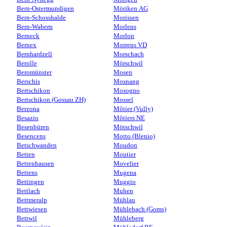
Bern-Ostermundigen
Möriken AG
Bern-Schosshalde
Morissen
Bern-Wabern
Morlens
Berneck
Morlon
Bernex
Morrens VD
Bernhardzell
Morschach
Berolle
Mörschwil
Beromünster
Mosen
Berschis
Mosnang
Bertschikon
Mosogno
Bertschikon (Gossau ZH)
Mossel
Berzona
Môtier (Vully)
Besazio
Môtiers NE
Besenbüren
Mötschwil
Besencens
Motto (Blenio)
Betschwanden
Moudon
Betten
Moutier
Bettenhausen
Movelier
Bettens
Mugena
Bettingen
Muggio
Bettlach
Muhen
Bettmeralp
Mühlau
Bettwiesen
Mühlebach (Goms)
Bettwil
Mühleberg