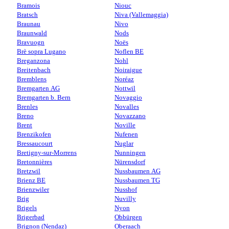
Bramois
Niouc
Bratsch
Niva (Vallemaggia)
Braunau
Nivo
Braunwald
Nods
Bravuogn
Noës
Brè sopra Lugano
Noflen BE
Breganzona
Nohl
Breitenbach
Noiraigue
Bremblens
Noréaz
Bremgarten AG
Nottwil
Bremgarten b. Bern
Novaggio
Brenles
Novalles
Breno
Novazzano
Brent
Noville
Brenzikofen
Nufenen
Bressaucourt
Nuglar
Bretigny-sur-Morrens
Nunningen
Bretonnières
Nürensdorf
Bretzwil
Nussbaumen AG
Brienz BE
Nussbaumen TG
Brienzwiler
Nusshof
Brig
Nuvilly
Brigels
Nyon
Brigerbad
Obbürgen
Brignon (Nendaz)
Oberaach