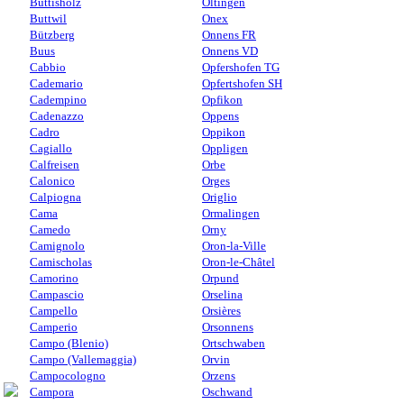
Buttisholz
Oltingen
Buttwil
Onex
Bützberg
Onnens FR
Buus
Onnens VD
Cabbio
Opfershofen TG
Cademario
Opfertshofen SH
Cadempino
Opfikon
Cadenazzo
Oppens
Cadro
Oppikon
Cagiallo
Oppligen
Calfreisen
Orbe
Calonico
Orges
Calpiogna
Origlio
Cama
Ormalingen
Camedo
Orny
Camignolo
Oron-la-Ville
Camischolas
Oron-le-Châtel
Camorino
Orpund
Campascio
Orselina
Campello
Orsières
Camperio
Orsonnens
Campo (Blenio)
Ortschwaben
Campo (Vallemaggia)
Orvin
Campocologno
Orzens
Campora
Oschwand