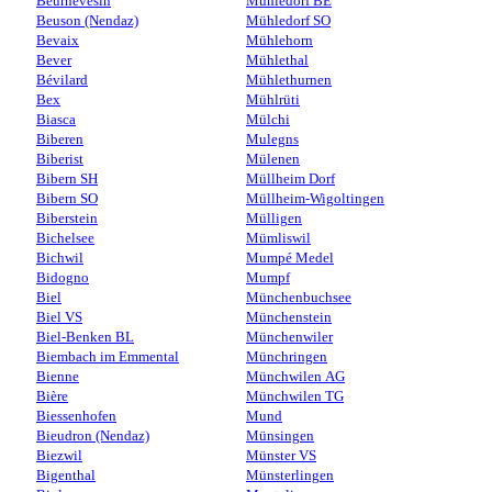
Beurnevésin
Mühledorf BE
Beuson (Nendaz)
Mühledorf SO
Bevaix
Mühlehorn
Bever
Mühlethal
Bévilard
Mühlethurnen
Bex
Mühlrüti
Biasca
Mülchi
Biberen
Mulegns
Biberist
Mülenen
Bibern SH
Müllheim Dorf
Bibern SO
Müllheim-Wigoltingen
Biberstein
Mülligen
Bichelsee
Mümliswil
Bichwil
Mumpé Medel
Bidogno
Mumpf
Biel
Münchenbuchsee
Biel VS
Münchenstein
Biel-Benken BL
Münchenwiler
Biembach im Emmental
Münchringen
Bienne
Münchwilen AG
Bière
Münchwilen TG
Biessenhofen
Mund
Bieudron (Nendaz)
Münsingen
Biezwil
Münster VS
Bigenthal
Münsterlingen