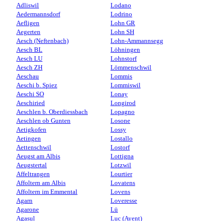
Adliswil
Lodano
Aedermannsdorf
Lodrino
Aefligen
Lohn GR
Aegerten
Lohn SH
Aesch (Neftenbach)
Lohn-Ammannsegg
Aesch BL
Löhningen
Aesch LU
Lohnstorf
Aesch ZH
Lömmenschwil
Aeschau
Lommis
Aeschi b. Spiez
Lommiswil
Aeschi SO
Lonay
Aeschiried
Longirod
Aeschlen b. Oberdiessbach
Lopagno
Aeschlen ob Gunten
Losone
Aetigkofen
Lossy
Aetingen
Lostallo
Aettenschwil
Lostorf
Aeugst am Albis
Lottigna
Aeugstertal
Lotzwil
Affeltrangen
Lourtier
Affoltern am Albis
Lovatens
Affoltern im Emmental
Lovens
Agarn
Loveresse
Agarone
Lü
Agasul
Luc (Ayent)