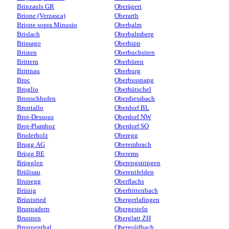
Brinzauls GR
Oberägeri
Brione (Verzasca)
Oberarth
Brione sopra Minusio
Oberbalm
Brislach
Oberbalmberg
Brissago
Oberbipp
Bristen
Oberbuchsiten
Brittern
Oberbüren
Brittnau
Oberburg
Broc
Oberbussnang
Broglio
Oberbütschel
Bronschhofen
Oberdiessbach
Brontallo
Oberdorf BL
Brot-Dessous
Oberdorf NW
Brot-Plamboz
Oberdorf SO
Bruderholz
Oberegg
Brugg AG
Oberembrach
Brügg BE
Oberems
Brügglen
Oberengstringen
Brülisau
Oberentfelden
Brunegg
Oberflachs
Brünig
Oberfrittenbach
Brünisried
Obergerlafingen
Brunnadern
Obergesteln
Brunnen
Oberglatt ZH
Brunnenthal
Obergoldbach