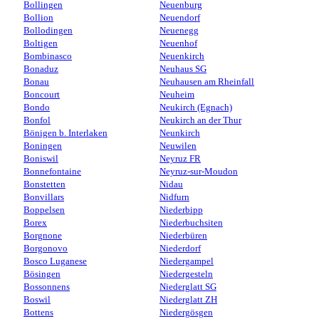
Bollingen
Neuenburg
Bollion
Neuendorf
Bollodingen
Neuenegg
Boltigen
Neuenhof
Bombinasco
Neuenkirch
Bonaduz
Neuhaus SG
Bonau
Neuhausen am Rheinfall
Boncourt
Neuheim
Bondo
Neukirch (Egnach)
Bonfol
Neukirch an der Thur
Bönigen b. Interlaken
Neunkirch
Boningen
Neuwilen
Boniswil
Neyruz FR
Bonnefontaine
Neyruz-sur-Moudon
Bonstetten
Nidau
Bonvillars
Nidfurn
Boppelsen
Niederbipp
Borex
Niederbuchsiten
Borgnone
Niederbüren
Borgonovo
Niederdorf
Bosco Luganese
Niedergampel
Bösingen
Niedergesteln
Bossonnens
Niederglatt SG
Boswil
Niederglatt ZH
Bottens
Niedergösgen