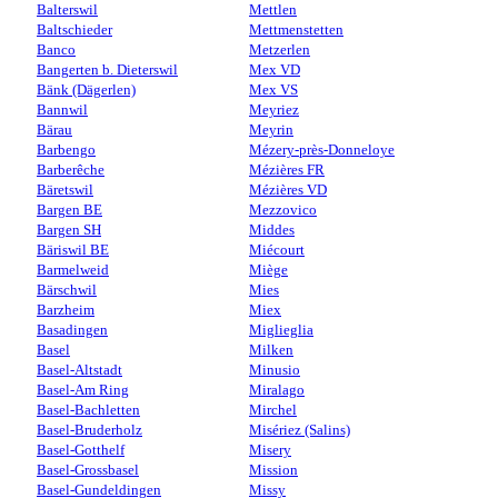
Balterswil
Mettlen
Baltschieder
Mettmenstetten
Banco
Metzerlen
Bangerten b. Dieterswil
Mex VD
Bänk (Dägerlen)
Mex VS
Bannwil
Meyriez
Bärau
Meyrin
Barbengo
Mézery-près-Donneloye
Barberêche
Mézières FR
Bäretswil
Mézières VD
Bargen BE
Mezzovico
Bargen SH
Middes
Bäriswil BE
Miécourt
Barmelweid
Miège
Bärschwil
Mies
Barzheim
Miex
Basadingen
Miglieglia
Basel
Milken
Basel-Altstadt
Minusio
Basel-Am Ring
Miralago
Basel-Bachletten
Mirchel
Basel-Bruderholz
Misériez (Salins)
Basel-Gotthelf
Misery
Basel-Grossbasel
Mission
Basel-Gundeldingen
Missy