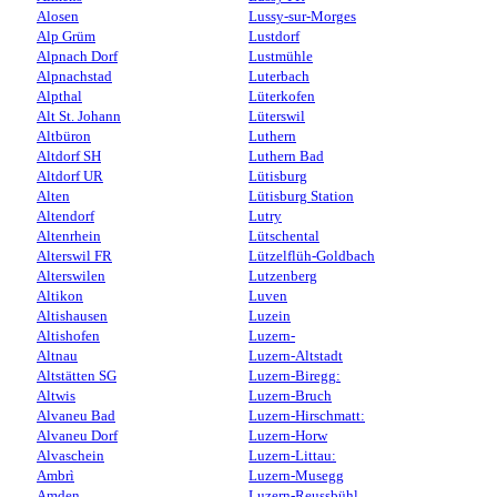
Alosen
Lussy-sur-Morges
Alp Grüm
Lustdorf
Alpnach Dorf
Lustmühle
Alpnachstad
Luterbach
Alpthal
Lüterkofen
Alt St. Johann
Lüterswil
Altbüron
Luthern
Altdorf SH
Luthern Bad
Altdorf UR
Lütisburg
Alten
Lütisburg Station
Altendorf
Lutry
Altenrhein
Lütschental
Alterswil FR
Lützelflüh-Goldbach
Alterswilen
Lutzenberg
Altikon
Luven
Altishausen
Luzein
Altishofen
Luzern-
Altnau
Luzern-Altstadt
Altstätten SG
Luzern-Biregg:
Altwis
Luzern-Bruch
Alvaneu Bad
Luzern-Hirschmatt:
Alvaneu Dorf
Luzern-Horw
Alvaschein
Luzern-Littau:
Ambrì
Luzern-Musegg
Amden
Luzern-Reussbühl