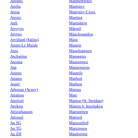
Arogno
Martherenges
Arolla
Martigny
Arosa
Martigny-Croix
Arosio
Martina
Arth
Martisberg
Arveyes
Märwil
Arvigo
Maschwanden
Arvillard (Salins)
Mase
Arzier-Le Muids
Masein
Arzo
Maseltrangen
Ascharina
Massagno
Ascona
Massongex
Asp
Massonnens
Assens
Mastrils
Astano
Mathod
Asuel
Mathon
Athenaz (Avusy)
Matran
Attalens
Matt
Attelwil
Matten (St. Stephan)
Attikon
Matten b. Interlaken
Attinghausen
Mattstetten
Attiswil
Mattwil
Au SG
Matzendorf
Au TG
Matzingen
Au ZH
Mauborget