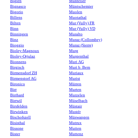
Biglen
Muntelier
Bignasco
Müntschemier
Bigorio
Muolen
Billens
Muotathal
Bilten
Mur (Vully) FR
Binn
Mur (Vully) VD
Binningen
Muralto
Binz
Muraz (Collombey)
Bioggio
Muraz (Sierre)
Bioley-Magnoux
Murg
Bioley-Orjulaz
Murgenthal
Bionnens
Muri AG
Birgisch
Muri b. Bern
Birmensdorf ZH
Muriaux
Birmenstorf AG
Murist
Bironico
Mürren
Birr
Murten
Birrhard
Murzelen
Birrwil
Müselbach
Birsfelden
Müstair
Birwinken
Mustér
Bischofszell
Müswangen
Bisisthal
Mutrux
Bissone
Mutten
Bister
Muttenz