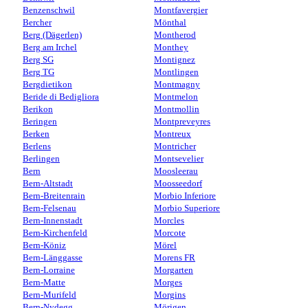
Benzenschwil
Montfavergier
Bercher
Mönthal
Berg (Dägerlen)
Montherod
Berg am Irchel
Monthey
Berg SG
Montignez
Berg TG
Montlingen
Bergdietikon
Montmagny
Beride di Bedigliora
Montmelon
Berikon
Montmollin
Beringen
Montpreveyres
Berken
Montreux
Berlens
Montricher
Berlingen
Montsevelier
Bern
Moosleerau
Bern-Altstadt
Moosseedorf
Bern-Breitenrain
Morbio Inferiore
Bern-Felsenau
Morbio Superiore
Bern-Innenstadt
Morcles
Bern-Kirchenfeld
Morcote
Bern-Köniz
Mörel
Bern-Länggasse
Morens FR
Bern-Lorraine
Morgarten
Bern-Matte
Morges
Bern-Murifeld
Morgins
Bern-Nydegg
Mörigen