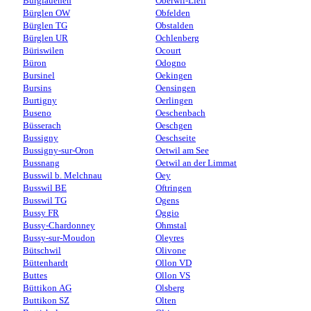
Burglauenen
Oberwil-Lieli
Bürglen OW
Obfelden
Bürglen TG
Obstalden
Bürglen UR
Ochlenberg
Büriswilen
Ocourt
Büron
Odogno
Bursinel
Oekingen
Bursins
Oensingen
Burtigny
Oerlingen
Buseno
Oeschenbach
Büsserach
Oeschgen
Bussigny
Oeschseite
Bussigny-sur-Oron
Oetwil am See
Bussnang
Oetwil an der Limmat
Busswil b. Melchnau
Oey
Busswil BE
Oftringen
Busswil TG
Ogens
Bussy FR
Oggio
Bussy-Chardonney
Ohmstal
Bussy-sur-Moudon
Oleyres
Bütschwil
Olivone
Büttenhardt
Ollon VD
Buttes
Ollon VS
Büttikon AG
Olsberg
Buttikon SZ
Olten