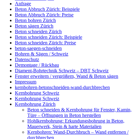
Anfrage
Beton Abbruch Zürich: Beispiele
Beton Abbruch Zürich: Preise
Beton bohren Zürich
Beton sägen Zürich
Beton schneiden Zürich
Beton schneiden Zürich: Beispiele
Beton schneiden Zürich: Preise
beton-saegen-schneiden
Bohren & Sägen / Schweiz
Datenschutz
Demontage / Rückbau
Diament-Bohrtechnik Schweiz – DBT Schweiz
Fenster erweitern / vergrößern, Wand & Beton sägen
Impressum
kernbohren-betonschneiden-wand-durchbrechen
Kernbohrung Schweiz
Kernbohrung Schweiz
Kernbohrung Zürich
Beton schneiden & Kernbohrung für Fenster, Kamin,
Türe – Öffnungen in Beton herstellen
Hohlkernbohrung: Erkundungsbohrung in Beton,
Mauerwerk, Stein & harte Materialien
Kernbohren: Wand-Durchbruch – Wand entfernen /
durchbrechen