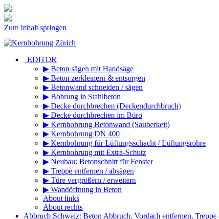
Zum Inhalt springen
_EDITOR
▶ Beton sägen mit Handsäge
▶ Beton zerkleinern & entsorgen
▶ Betonwand schneiden / sägen
▶ Bohrung in Stahlbeton
▶ Decke durchbrechen (Deckendurchbruch)
▶ Decke durchbrechen im Büro
▶ Kernbohrung Betonwand (Sauberkeit)
▶ Kernbohrung DN 400
▶ Kernbohrung für Lüftungsschacht / Lüftungsrohre
▶ Kernbohrung mit Extra-Schutz
▶ Neubau: Betonschnitt für Fenster
▶ Treppe entfernen / absägen
▶ Türe vergrößern / erweitern
▶ Wandöffnung in Beton
About links
About rechts
Abbruch Schweiz: Beton Abbruch, Vordach entfernen, Treppe