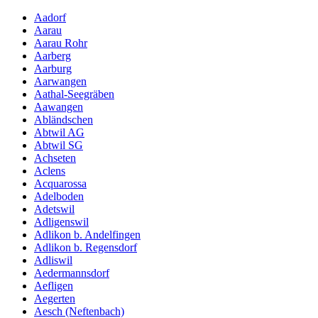
Aadorf
Aarau
Aarau Rohr
Aarberg
Aarburg
Aarwangen
Aathal-Seegräben
Aawangen
Abländschen
Abtwil AG
Abtwil SG
Achseten
Aclens
Acquarossa
Adelboden
Adetswil
Adligenswil
Adlikon b. Andelfingen
Adlikon b. Regensdorf
Adliswil
Aedermannsdorf
Aefligen
Aegerten
Aesch (Neftenbach)