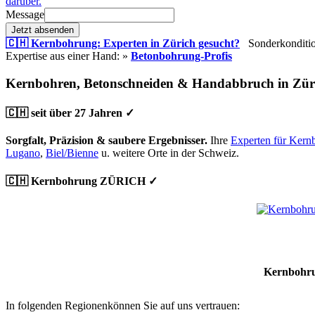
darüber.
Message
Jetzt absenden
🇨🇭 Kernbohrung: Experten in Zürich gesucht?
Sonderkondition
Expertise aus einer Hand: »
Betonbohrung-Profis
Kernbohren, Betonschneiden & Handabbruch in Zür
🇨🇭 seit über 27 Jahren ✓
Sorgfalt, Präzision & saubere Ergebnisser.
Ihre
Experten für Kern
Lugano
,
Biel/Bienne
u. weitere Orte in der Schweiz.
🇨🇭 Kernbohrung ZÜRICH ✓
Kernbohru
In folgenden Regionenkönnen Sie auf uns vertrauen: