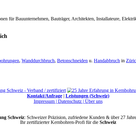
en für Bauunternehmen, Bauträger, Architekten, Installateure, Elekt
ich
bohrungen
,
Wanddurchbruch
,
Betonschneiden
u.
Handabbruch
in
Züri
Kontakt/Anfrage
|
Leistungen (Schweiz)
Impressum |
Datenschutz |
Über uns
ng Schweiz
: Schweizer Präzision, zufriedene Kunden & über 27 Jahr
Ihr zertifizierter Kernbohren-Profi für die
Schweiz