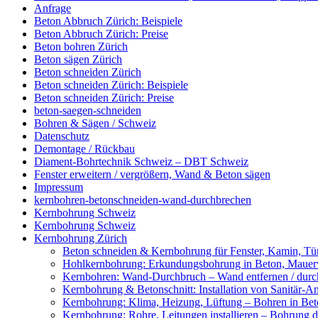
Anfrage
Beton Abbruch Zürich: Beispiele
Beton Abbruch Zürich: Preise
Beton bohren Zürich
Beton sägen Zürich
Beton schneiden Zürich
Beton schneiden Zürich: Beispiele
Beton schneiden Zürich: Preise
beton-saegen-schneiden
Bohren & Sägen / Schweiz
Datenschutz
Demontage / Rückbau
Diament-Bohrtechnik Schweiz – DBT Schweiz
Fenster erweitern / vergrößern, Wand & Beton sägen
Impressum
kernbohren-betonschneiden-wand-durchbrechen
Kernbohrung Schweiz
Kernbohrung Schweiz
Kernbohrung Zürich
Beton schneiden & Kernbohrung für Fenster, Kamin, Tür
Hohlkernbohrung: Erkundungsbohrung in Beton, Mauerwe
Kernbohren: Wand-Durchbruch – Wand entfernen / durc
Kernbohrung & Betonschnitt: Installation von Sanitär-A
Kernbohrung: Klima, Heizung, Lüftung – Bohren in Beto
Kernbohrung: Rohre, Leitungen installieren – Bohrung