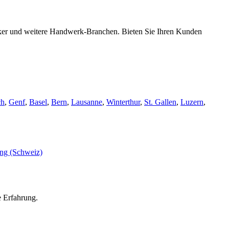
riker und weitere Handwerk-Branchen. Bieten Sie Ihren Kunden
ch
,
Genf
,
Basel
,
Bern
,
Lausanne
,
Winterthur
,
St. Gallen
,
Luzern
,
e Erfahrung.