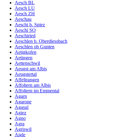
Aesch BL
Aesch LU
Aesch ZH
Aeschau
Aeschi b. Spiez
Aeschi SO
Aeschiried
Aeschlen b. Oberdiessbach
Aeschlen ob Gunten
Aetigkofen
Aetingen
Aettenschwil
Aeugst am Albis
Aeugstertal
Affeltrangen
Affoltern am Albis
Affoltern im Emmental
Agarn
Agarone
Agasul
Agiez
Agno
Agra
Agriswil
Aigle