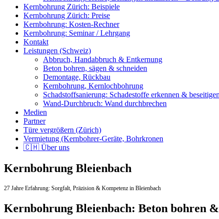
Kernbohrung Zürich: Beispiele
Kernbohrung Zürich: Preise
Kernbohrung: Kosten-Rechner
Kernbohrung: Seminar / Lehrgang
Kontakt
Leistungen (Schweiz)
Abbruch, Handabbruch & Entkernung
Beton bohren, sägen & schneiden
Demontage, Rückbau
Kernbohrung, Kernlochbohrung
Schadstoffsanierung: Schadestoffe erkennen & beseitige
Wand-Durchbruch: Wand durchbrechen
Medien
Partner
Türe vergrößern (Zürich)
Vermietung (Kernbohrer-Geräte, Bohrkronen
🇨🇭 Über uns
Kernbohrung Bleienbach
27 Jahre Erfahrung:
Sorgfalt,
Präzision & Kompetenz in Bleienbach
Kernbohrung Bleienbach: Beton bohren &