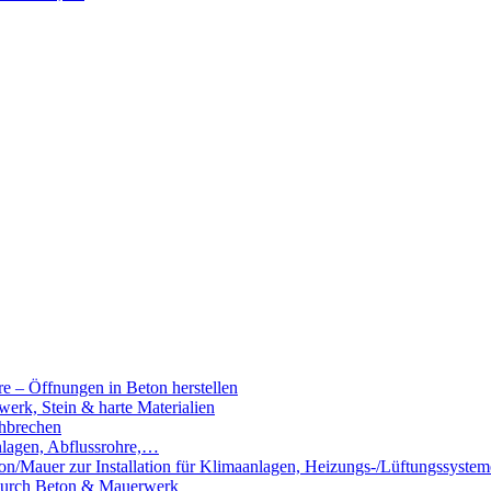
e – Öffnungen in Beton herstellen
rk, Stein & harte Materialien
hbrechen
nlagen, Abflussrohre,…
n/Mauer zur Installation für Klimaanlagen, Heizungs-/Lüftungssystem
 durch Beton & Mauerwerk