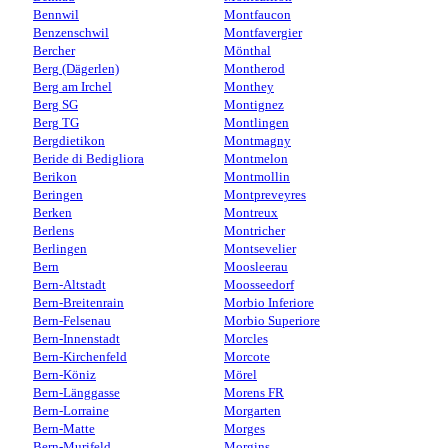
Bennwil
Montfaucon
Benzenschwil
Montfavergier
Bercher
Mönthal
Berg (Dägerlen)
Montherod
Berg am Irchel
Monthey
Berg SG
Montignez
Berg TG
Montlingen
Bergdietikon
Montmagny
Beride di Bedigliora
Montmelon
Berikon
Montmollin
Beringen
Montpreveyres
Berken
Montreux
Berlens
Montricher
Berlingen
Montsevelier
Bern
Moosleerau
Bern-Altstadt
Moosseedorf
Bern-Breitenrain
Morbio Inferiore
Bern-Felsenau
Morbio Superiore
Bern-Innenstadt
Morcles
Bern-Kirchenfeld
Morcote
Bern-Köniz
Mörel
Bern-Länggasse
Morens FR
Bern-Lorraine
Morgarten
Bern-Matte
Morges
Bern-Murifeld
Morgins