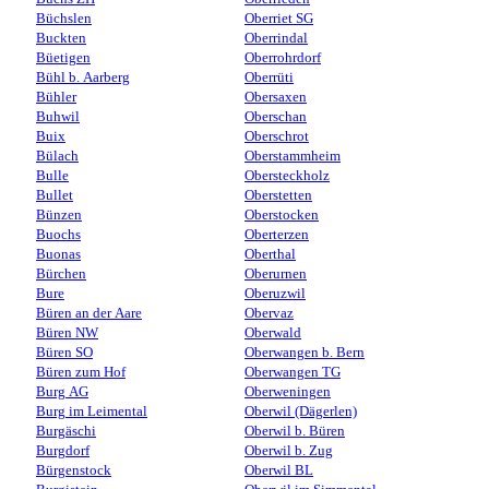
Büchslen
Oberriet SG
Buckten
Oberrindal
Büetigen
Oberrohrdorf
Bühl b. Aarberg
Oberrüti
Bühler
Obersaxen
Buhwil
Oberschan
Buix
Oberschrot
Bülach
Oberstammheim
Bulle
Obersteckholz
Bullet
Oberstetten
Bünzen
Oberstocken
Buochs
Oberterzen
Buonas
Oberthal
Bürchen
Oberurnen
Bure
Oberuzwil
Büren an der Aare
Obervaz
Büren NW
Oberwald
Büren SO
Oberwangen b. Bern
Büren zum Hof
Oberwangen TG
Burg AG
Oberweningen
Burg im Leimental
Oberwil (Dägerlen)
Burgäschi
Oberwil b. Büren
Burgdorf
Oberwil b. Zug
Bürgenstock
Oberwil BL