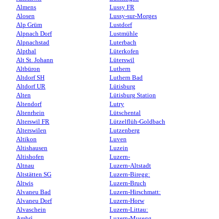
Almens
Lussy FR
Alosen
Lussy-sur-Morges
Alp Grüm
Lustdorf
Alpnach Dorf
Lustmühle
Alpnachstad
Luterbach
Alpthal
Lüterkofen
Alt St. Johann
Lüterswil
Altbüron
Luthern
Altdorf SH
Luthern Bad
Altdorf UR
Lütisburg
Alten
Lütisburg Station
Altendorf
Lutry
Altenrhein
Lütschental
Alterswil FR
Lützelflüh-Goldbach
Alterswilen
Lutzenberg
Altikon
Luven
Altishausen
Luzein
Altishofen
Luzern-
Altnau
Luzern-Altstadt
Altstätten SG
Luzern-Biregg:
Altwis
Luzern-Bruch
Alvaneu Bad
Luzern-Hirschmatt:
Alvaneu Dorf
Luzern-Horw
Alvaschein
Luzern-Littau:
Ambrì
Luzern-Musegg