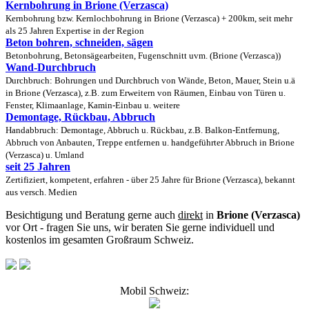
Kernbohrung in Brione (Verzasca)
Kernbohrung bzw. Kernlochbohrung in Brione (Verzasca) + 200km, seit mehr
als 25 Jahren Expertise in der Region
Beton bohren, schneiden, sägen
Betonbohrung, Betonsägearbeiten, Fugenschnitt uvm. (Brione (Verzasca))
Wand-Durchbruch
Durchbruch: Bohrungen und Durchbruch von Wände, Beton, Mauer, Stein u.ä
in Brione (Verzasca), z.B. zum Erweitern von Räumen, Einbau von Türen u.
Fenster, Klimaanlage, Kamin-Einbau u. weitere
Demontage, Rückbau, Abbruch
Handabbruch: Demontage, Abbruch u. Rückbau, z.B. Balkon-Entfernung,
Abbruch von Anbauten, Treppe entfernen u. handgeführter Abbruch in Brione
(Verzasca) u. Umland
seit 25 Jahren
Zertifiziert, kompetent, erfahren - über 25 Jahre für Brione (Verzasca), bekannt
aus versch. Medien
Besichtigung und Beratung gerne auch
direkt
in
Brione (Verzasca)
vor Ort - fragen Sie uns, wir beraten Sie gerne individuell und
kostenlos im gesamten Großraum Schweiz.
Mobil Schweiz: