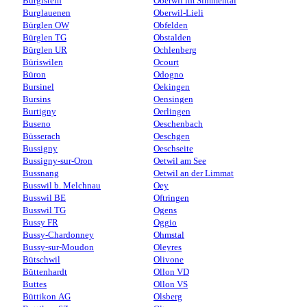
Burgistein
Oberwil im Simmental
Burglauenen
Oberwil-Lieli
Bürglen OW
Obfelden
Bürglen TG
Obstalden
Bürglen UR
Ochlenberg
Büriswilen
Ocourt
Büron
Odogno
Bursinel
Oekingen
Bursins
Oensingen
Burtigny
Oerlingen
Buseno
Oeschenbach
Büsserach
Oeschgen
Bussigny
Oeschseite
Bussigny-sur-Oron
Oetwil am See
Bussnang
Oetwil an der Limmat
Busswil b. Melchnau
Oey
Busswil BE
Oftringen
Busswil TG
Ogens
Bussy FR
Oggio
Bussy-Chardonney
Ohmstal
Bussy-sur-Moudon
Oleyres
Bütschwil
Olivone
Büttenhardt
Ollon VD
Buttes
Ollon VS
Büttikon AG
Olsberg