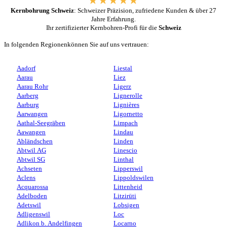
Kernbohrung Schweiz
: Schweizer Präzision, zufriedene Kunden & über 27
Jahre Erfahrung.
Ihr zertifizierter Kernbohren-Profi für die
Schweiz
In folgenden Regionenkönnen Sie auf uns vertrauen:
Aadorf
Liestal
Aarau
Liez
Aarau Rohr
Ligerz
Aarberg
Lignerolle
Aarburg
Lignières
Aarwangen
Ligornetto
Aathal-Seegräben
Limpach
Aawangen
Lindau
Abländschen
Linden
Abtwil AG
Linescio
Abtwil SG
Linthal
Achseten
Lipperswil
Aclens
Lippoldswilen
Acquarossa
Littenheid
Adelboden
Litzirüti
Adetswil
Lobsigen
Adligenswil
Loc
Adlikon b. Andelfingen
Locarno