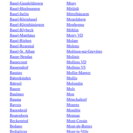
Basel-Gundeldingen
Missy
Basel-Hirzbrunnen
Mitlödi
Basel-Iselin
Mittelhäusern
Basel-Kleinbasel
Mogelsberg
Basel-Kleinhüningen
Moghegno
Basel-Klybeck
Möhlin
Basel-Matthäus
Moiry VD
Basel-Riehen
Molare
Basel-Rosental
Moleno
Basel-St. Alban
Moléson-sur-Gruyères
Basse-Nendaz
Molinis
Bassecourt
Mollens VD
Bassersdorf
Mollens VS
Bassins
Mollie-Margot
Bätterkinden
Mollis
Bättwil
Molondin
Bauen
Mols
Baulmes
Mon
Bauma
Mönchaltorf
Bavois
Moneto
Bazenheid
Monible
Beatenberg
Monnaz
Beckenried
Mont-Crosin
Bedano
Mont-de-Buttes
Bedigliora
Mont-la-Ville