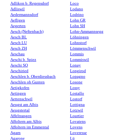
Adlikon b. Regensdorf
Loco
Adliswil
Lodano
Aedermannsdorf
Lodrino
Aefligen
Lohn GR
Aegerten
Lohn SH
Aesch (Neftenbach)
Lohn-Ammannsegg
Aesch BL
Löhningen
Aesch LU
Lohnstorf
Aesch ZH
Lömmenschwil
Aeschau
Lommis
Aeschi b. Spiez
Lommiswil
Aeschi SO
Lonay
Aeschiried
Longirod
Aeschlen b. Oberdiessbach
Lopagno
Aeschlen ob Gunten
Losone
Aetigkofen
Lossy
Aetingen
Lostallo
Aettenschwil
Lostorf
Aeugst am Albis
Lottigna
Aeugstertal
Lotzwil
Affeltrangen
Lourtier
Affoltern am Albis
Lovatens
Affoltern im Emmental
Lovens
Agarn
Loveresse
Agarone
Lü