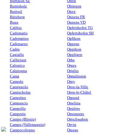
Buttikon SZ
Olten
Buttisholz
Oltingen
Buttwil
Onex
Bützberg
Onnens FR
Buus
Onnens VD
Cabbio
Opfershofen TG
Cademario
Opfertshofen SH
Cadempino
Opfikon
Cadenazzo
Oppens
Cadro
Oppikon
Cagiallo
Oppligen
Calfreisen
Orbe
Calonico
Orges
Calpiogna
Origlio
Cama
Ormalingen
Camedo
Orny
Camignolo
Oron-la-Ville
Camischolas
Oron-le-Châtel
Camorino
Orpund
Campascio
Orselina
Campello
Orsières
Camperio
Orsonnens
Campo (Blenio)
Ortschwaben
Campo (Vallemaggia)
Orvin
Campocologno
Orzens