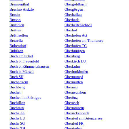
Brunnenthal
Obergoldbach
Brusino Arsizio
Obergösgen
Brusio
Oberhallau
Bruson
Oberhasli
Brüttelen
Oberhelfenschwil
Brütten
Oberhof
Brüttisellen
Oberhofen AG
Bruzella
Oberhofen am Thunersee
Bubendorf
Oberhofen TG
Bubikon
Oberhünigen
Buch am Irchel
Oberiberg
Buch b. Frauenfeld
Oberkirch LU
Buch b. Kümmertshausen
Oberkulm
Buch b. Märwil
Oberlunkhofen
Buch SH
Obermumpf
Buchackern
Obermutten
Buchberg
Obernau
Buchen
Oberneunforn
Buchen im Prättigau
Oberönz
Buchillon
Oberösch
Buchrain
Oberramsern
Buchs AG
Oberrickenbach
Buchs LU
Oberried am Brienzersee
Buchs SG
Oberried FR
Buchs ZH
Oberrieden