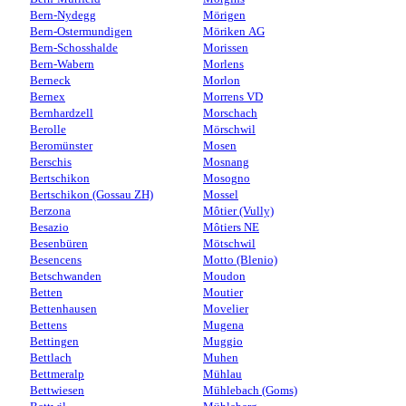
Bern-Nydegg
Mörigen
Bern-Ostermundigen
Möriken AG
Bern-Schosshalde
Morissen
Bern-Wabern
Morlens
Berneck
Morlon
Bernex
Morrens VD
Bernhardzell
Morschach
Berolle
Mörschwil
Beromünster
Mosen
Berschis
Mosnang
Bertschikon
Mosogno
Bertschikon (Gossau ZH)
Mossel
Berzona
Môtier (Vully)
Besazio
Môtiers NE
Besenbüren
Mötschwil
Besencens
Motto (Blenio)
Betschwanden
Moudon
Betten
Moutier
Bettenhausen
Movelier
Bettens
Mugena
Bettingen
Muggio
Bettlach
Muhen
Bettmeralp
Mühlau
Bettwiesen
Mühlebach (Goms)