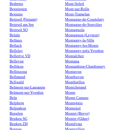
Bedretto
Mont-Soleil
Beggingen
Mont-sur-Rolle
Begnins
Mont-Tramelan
Beinwil (Freiamt)
Montagne-de-Courtelary
Beinwil am See
Montagne-de-Sonvilier
Beinwil SO
Montagnola
Belalp
Montagnon (Leytron)
Belfaux
Montagny-la-Ville
Bellach
Montagny-les-Monts
Bellelay
Montagny-près-Yverdon
Bellerive VD
Montalchez
Bellevue
Montana
Bellikon
Montaubion-Chardonney
Bellinzona
Montavon
Bellmund
Montbovon
Bellwald
Montbrelloz
Belmont-sur-Lausanne
Montcherand
Belmont-sur-Yverdon
Monte
Belp
Monte Carasso
Belpberg
Monteggio
Belprahon
Montenol
Benglen
Montet (Broye)
Benken SG
Montet (Glâne)
Benken ZH
Montévraz
Bennau
Montezillon