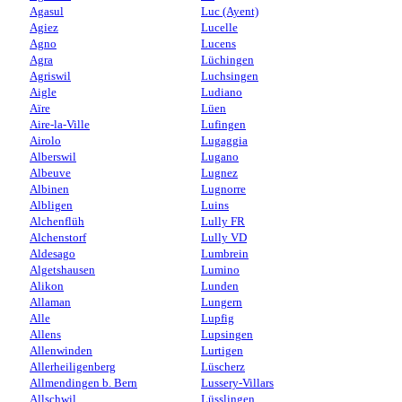
Agasul
Luc (Ayent)
Agiez
Lucelle
Agno
Lucens
Agra
Lüchingen
Agriswil
Luchsingen
Aigle
Ludiano
Aïre
Lüen
Aire-la-Ville
Lufingen
Airolo
Lugaggia
Alberswil
Lugano
Albeuve
Lugnez
Albinen
Lugnorre
Albligen
Luins
Alchenflüh
Lully FR
Alchenstorf
Lully VD
Aldesago
Lumbrein
Algetshausen
Lumino
Alikon
Lunden
Allaman
Lungern
Alle
Lupfig
Allens
Lupsingen
Allenwinden
Lurtigen
Allerheiligenberg
Lüscherz
Allmendingen b. Bern
Lussery-Villars
Allschwil
Lüsslingen