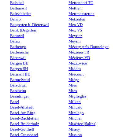
Balsthal
Mettendorf TG
Balterswil
Mettlen
Baltschieder
Mettmenstetten
Banco
Metzerlen
Bangerten b. Dieterswil
Mex VD
Bänk (Dägerlen)
Mex VS
Bannwil
Meyriez
Bärau
Meyrin
Barbengo
Mézery-près-Donneloye
Barberêche
Mézières FR
Bäretswil
Mézières VD
Bargen BE
Mezzovico
Bargen SH
Middes
Bäriswil BE
Miécourt
Barmelweid
Miège
Bärschwil
Mies
Barzheim
Miex
Basadingen
Miglieglia
Basel
Milken
Basel-Altstadt
Minusio
Basel-Am Ring
Miralago
Basel-Bachletten
Mirchel
Basel-Bruderholz
Misériez (Salins)
Basel-Gotthelf
Misery
Basel-Grossbasel
Mission