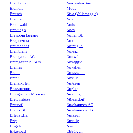
Bramboden
Nierlet-les-Bois
Bramois
Niouc
Bratsch
Niva (Vallemaggia)
Braunau
Nivo
Braunwald
Nods
Bravuogn
Noës
Brè sopra Lugano
Noflen BE
Breganzona
Nohl
Breitenbach
Noiraigue
Bremblens
Noréaz
Bremgarten AG
Nottwil
Bremgarten b. Bern
Novaggio
Brenles
Novalles
Breno
Novazzano
Brent
Noville
Brenzikofen
Nufenen
Bressaucourt
Nuglar
Bretigny-sur-Morrens
Nunningen
Bretonnières
Nürensdorf
Bretzwil
Nussbaumen AG
Brienz BE
Nussbaumen TG
Brienzwiler
Nusshof
Brig
Nuvilly
Brigels
Nyon
Brigerbad
Obbürgen