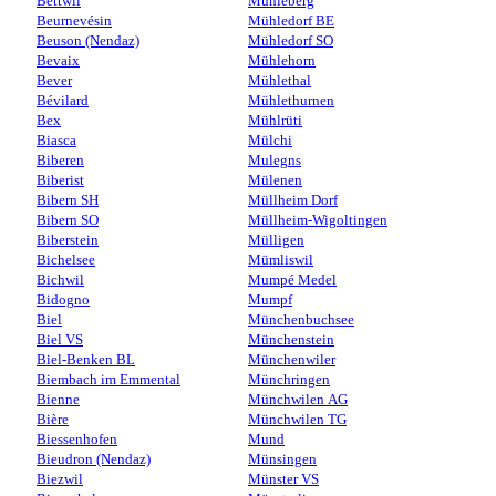
Bettwil
Mühleberg
Beurnevésin
Mühledorf BE
Beuson (Nendaz)
Mühledorf SO
Bevaix
Mühlehorn
Bever
Mühlethal
Bévilard
Mühlethurnen
Bex
Mühlrüti
Biasca
Mülchi
Biberen
Mulegns
Biberist
Mülenen
Bibern SH
Müllheim Dorf
Bibern SO
Müllheim-Wigoltingen
Biberstein
Mülligen
Bichelsee
Mümliswil
Bichwil
Mumpé Medel
Bidogno
Mumpf
Biel
Münchenbuchsee
Biel VS
Münchenstein
Biel-Benken BL
Münchenwiler
Biembach im Emmental
Münchringen
Bienne
Münchwilen AG
Bière
Münchwilen TG
Biessenhofen
Mund
Bieudron (Nendaz)
Münsingen
Biezwil
Münster VS