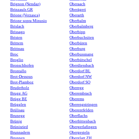
Brignon (Nendaz)
Oberaach
Brinzauls GR
Oberägeri
Brione (Verzasca)
Oberarth
Brione sopra Minusio
Oberbalm
Brislach
Oberbalmberg
Brissago
Oberbipp
Bristen
Oberbuchsiten
Brittern
Oberbüren
Brittnau
Oberburg
Broc
Oberbussnang
Broglio
Oberbütschel
Bronschhofen
Oberdiessbach
Brontallo
Oberdorf BL
Brot-Dessous
Oberdorf NW
Brot-Plamboz
Oberdorf SO
Bruderholz
Oberegg
Brugg AG
Oberembrach
Brügg BE
Oberems
Brügglen
Oberengstringen
Brülisau
Oberentfelden
Brunegg
Oberflachs
Brünig
Oberfrittenbach
Brünisried
Obergerlafingen
Brunnadern
Obergesteln
Brunnen
Oberglatt ZH