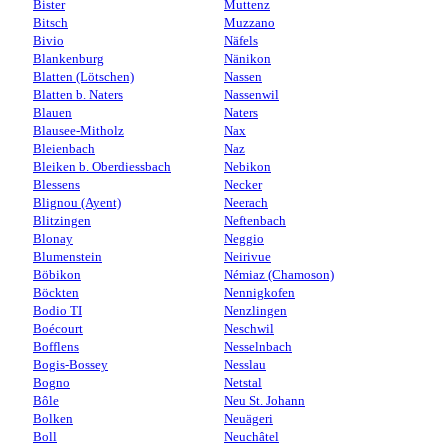
Bister
Muttenz
Bitsch
Muzzano
Bivio
Näfels
Blankenburg
Nänikon
Blatten (Lötschen)
Nassen
Blatten b. Naters
Nassenwil
Blauen
Naters
Blausee-Mitholz
Nax
Bleienbach
Naz
Bleiken b. Oberdiessbach
Nebikon
Blessens
Necker
Blignou (Ayent)
Neerach
Blitzingen
Neftenbach
Blonay
Neggio
Blumenstein
Neirivue
Böbikon
Némiaz (Chamoson)
Böckten
Nennigkofen
Bodio TI
Nenzlingen
Boécourt
Neschwil
Bofflens
Nesselnbach
Bogis-Bossey
Nesslau
Bogno
Netstal
Bôle
Neu St. Johann
Bolken
Neuägeri
Boll
Neuchâtel