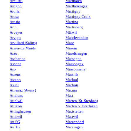
Arni BE
Marthalen
Arogno
Martherenges
Arolla
Martigny
Arosa
Martigny-Croix
Arosio
Martina
Arth
Martisberg
Arveyes
Märwil
Arvigo
Maschwanden
Arvillard (Salins)
Mase
Arzier-Le Muids
Masein
Arzo
Maseltrangen
Ascharina
Massagno
Ascona
Massongex
Asp
Massonnens
Assens
Mastrils
Astano
Mathod
Asuel
Mathon
Athenaz (Avusy)
Matran
Attalens
Matt
Attelwil
Matten (St. Stephan)
Attikon
Matten b. Interlaken
Attinghausen
Mattstetten
Attiswil
Mattwil
Au SG
Matzendorf
Au TG
Matzingen