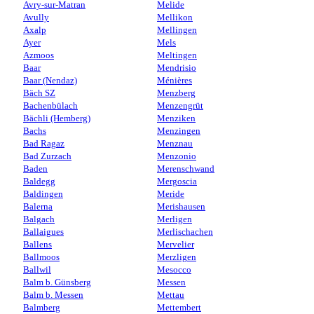
Avry-sur-Matran
Melide
Avully
Mellikon
Axalp
Mellingen
Ayer
Mels
Azmoos
Meltingen
Baar
Mendrisio
Baar (Nendaz)
Ménières
Bäch SZ
Menzberg
Bachenbülach
Menzengrüt
Bächli (Hemberg)
Menziken
Bachs
Menzingen
Bad Ragaz
Menznau
Bad Zurzach
Menzonio
Baden
Merenschwand
Baldegg
Mergoscia
Baldingen
Meride
Balerna
Merishausen
Balgach
Merligen
Ballaigues
Merlischachen
Ballens
Mervelier
Ballmoos
Merzligen
Ballwil
Mesocco
Balm b. Günsberg
Messen
Balm b. Messen
Mettau
Balmberg
Mettembert