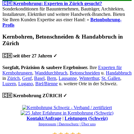
🇨🇭 Kernbohrung: Experten in Zürich gesucht?
Sonderkonditionen für Bauunternehmen, Bauträger, Architekten,
Installateure, Elektriker und weitere Handwerk-Branchen. Bieten
Sie Ihren Kunden Expertise aus einer Hand: »
Betonbohrung-
Profis
Kernbohren, Betonschneiden & Handabbruch in
Zürich
🇨🇭 seit über 27 Jahren ✓
Sorgfalt, Präzision & saubere Ergebnisser.
Ihre
Experten für
Kernbohrungen
,
Wanddurchbruch
,
Betonschneiden
u.
Handabbruch
in
Zürich
,
Genf
,
Basel
,
Bern
,
Lausanne
,
Winterthur
,
St. Gallen
,
Luzern
,
Lugano
,
Biel/Bienne
u. weitere Orte in der Schweiz.
🇨🇭 Kernbohrung ZÜRICH ✓
Kontakt/Anfrage
|
Leistungen (Schweiz)
Impressum |
Datenschutz |
Über uns