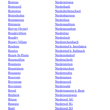
Bottens
Niedergösgen
Bottenwil
Niederhasli
Botterens
Niederhelfenschwil
Bottighofen
Niederhünigen
Bottmingen
Niederlenz
Böttstein
Niedermuhlern
Botyre (Ayent)
Niederneunforn
Boudevilliers
Niederönz
Boudry
Niederösch
Bougy-Villars
Niederrickenbach
Boulens
Niederried b. Interlaken
Bouloz
Niederried b. Kallnach
Bourg-St-Pierre
Niederrohrdorf
Bourguillon
Niederscherli
Bournens
Niederstetten
Bourrignon
Niederstocken
Boussens
Niederteufen
Bouveret
Niederurnen
Boveresse
Niederuzwil
Bovernier
Niederwald
Bowil
Niederwangen b. Bern
Bözberg
Niederweningen
Bözen
Niederwil AG
Braggio
Niederwil SG
Brail
Niederwil SO