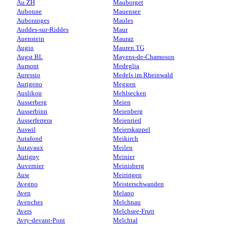
Au ZH
Mauborget
Aubonne
Mauensee
Auboranges
Maules
Auddes-sur-Riddes
Maur
Auenstein
Mauraz
Augio
Mauren TG
Augst BL
Mayens-de-Chamoson
Aumont
Medeglia
Auressio
Medels im Rheinwald
Aurigeno
Meggen
Auslikon
Mehlsecken
Ausserberg
Meien
Ausserbinn
Meienberg
Ausserferrera
Meienried
Auswil
Meierskappel
Autafond
Meikirch
Autavaux
Meilen
Autigny
Meinier
Auvernier
Meinisberg
Auw
Meiringen
Avegno
Meisterschwanden
Aven
Melano
Avenches
Melchnau
Avers
Melchsee-Frutt
Avry-devant-Pont
Melchtal