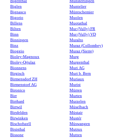
Bigenthal
Münsterlingen
Biglen
Muntelier
Bignasco
Müntschemier
Bigorio
Muolen
Billens
Muotathal
Bilten
Mur (Vully) FR
Binn
Mur (Vully) VD
Binningen
Muralto
Binz
Muraz (Collombey)
Bioggio
Muraz (Sierre)
Bioley-Magnoux
Murg
Bioley-Orjulaz
Murgenthal
Bionnens
Muri AG
Birgisch
Muri b. Bern
Birmensdorf ZH
Muriaux
Birmenstorf AG
Murist
Bironico
Mürren
Birr
Murten
Birrhard
Murzelen
Birrwil
Müselbach
Birsfelden
Müstair
Birwinken
Mustér
Bischofszell
Müswangen
Bisisthal
Mutrux
Bissone
Mutten