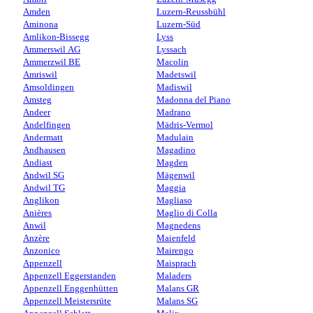
Amden
Luzern-Reussbühl
Aminona
Luzern-Süd
Amlikon-Bissegg
Lyss
Ammerswil AG
Lyssach
Ammerzwil BE
Macolin
Amriswil
Madetswil
Amsoldingen
Madiswil
Amsteg
Madonna del Piano
Andeer
Madrano
Andelfingen
Mädris-Vermol
Andermatt
Madulain
Andhausen
Magadino
Andiast
Magden
Andwil SG
Mägenwil
Andwil TG
Maggia
Anglikon
Magliaso
Anières
Maglio di Colla
Anwil
Magnedens
Anzère
Maienfeld
Anzonico
Mairengo
Appenzell
Maisprach
Appenzell Eggerstanden
Maladers
Appenzell Enggenhütten
Malans GR
Appenzell Meistersrüte
Malans SG