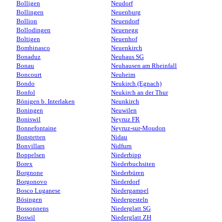
Bolligen
Neudorf
Bollingen
Neuenburg
Bollion
Neuendorf
Bollodingen
Neuenegg
Boltigen
Neuenhof
Bombinasco
Neuenkirch
Bonaduz
Neuhaus SG
Bonau
Neuhausen am Rheinfall
Boncourt
Neuheim
Bondo
Neukirch (Egnach)
Bonfol
Neukirch an der Thur
Bönigen b. Interlaken
Neunkirch
Boningen
Neuwilen
Boniswil
Neyruz FR
Bonnefontaine
Neyruz-sur-Moudon
Bonstetten
Nidau
Bonvillars
Nidfurn
Boppelsen
Niederbipp
Borex
Niederbuchsiten
Borgnone
Niederbüren
Borgonovo
Niederdorf
Bosco Luganese
Niedergampel
Bösingen
Niedergesteln
Bossonnens
Niederglatt SG
Boswil
Niederglatt ZH