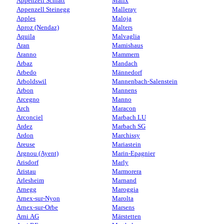
Appenzell Schlatt
Malix
Appenzell Steinegg
Malleray
Apples
Maloja
Aproz (Nendaz)
Malters
Aquila
Malvaglia
Aran
Mamishaus
Aranno
Mammern
Arbaz
Mandach
Arbedo
Männedorf
Arboldswil
Mannenbach-Salenstein
Arbon
Mannens
Arcegno
Manno
Arch
Maracon
Arconciel
Marbach LU
Ardez
Marbach SG
Ardon
Marchissy
Areuse
Mariastein
Argnou (Ayent)
Marin-Epagnier
Arisdorf
Marly
Aristau
Marmorera
Arlesheim
Marnand
Arnegg
Maroggia
Arnex-sur-Nyon
Marolta
Arnex-sur-Orbe
Marsens
Arni AG
Märstetten