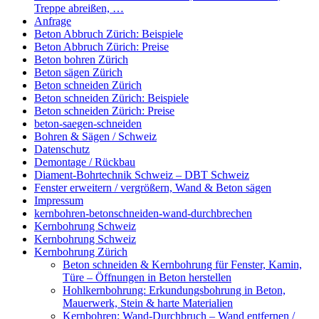
Treppe abreißen, …
Anfrage
Beton Abbruch Zürich: Beispiele
Beton Abbruch Zürich: Preise
Beton bohren Zürich
Beton sägen Zürich
Beton schneiden Zürich
Beton schneiden Zürich: Beispiele
Beton schneiden Zürich: Preise
beton-saegen-schneiden
Bohren & Sägen / Schweiz
Datenschutz
Demontage / Rückbau
Diament-Bohrtechnik Schweiz – DBT Schweiz
Fenster erweitern / vergrößern, Wand & Beton sägen
Impressum
kernbohren-betonschneiden-wand-durchbrechen
Kernbohrung Schweiz
Kernbohrung Schweiz
Kernbohrung Zürich
Beton schneiden & Kernbohrung für Fenster, Kamin,
Türe – Öffnungen in Beton herstellen
Hohlkernbohrung: Erkundungsbohrung in Beton,
Mauerwerk, Stein & harte Materialien
Kernbohren: Wand-Durchbruch – Wand entfernen /