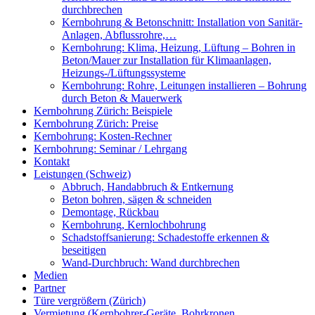
durchbrechen
Kernbohrung & Betonschnitt: Installation von Sanitär-
Anlagen, Abflussrohre,…
Kernbohrung: Klima, Heizung, Lüftung – Bohren in
Beton/Mauer zur Installation für Klimaanlagen,
Heizungs-/Lüftungssysteme
Kernbohrung: Rohre, Leitungen installieren – Bohrung
durch Beton & Mauerwerk
Kernbohrung Zürich: Beispiele
Kernbohrung Zürich: Preise
Kernbohrung: Kosten-Rechner
Kernbohrung: Seminar / Lehrgang
Kontakt
Leistungen (Schweiz)
Abbruch, Handabbruch & Entkernung
Beton bohren, sägen & schneiden
Demontage, Rückbau
Kernbohrung, Kernlochbohrung
Schadstoffsanierung: Schadestoffe erkennen &
beseitigen
Wand-Durchbruch: Wand durchbrechen
Medien
Partner
Türe vergrößern (Zürich)
Vermietung (Kernbohrer-Geräte, Bohrkronen