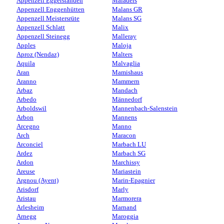
Appenzell Eggerstanden
Maladers
Appenzell Enggenhütten
Malans GR
Appenzell Meistersrüte
Malans SG
Appenzell Schlatt
Malix
Appenzell Steinegg
Malleray
Apples
Maloja
Aproz (Nendaz)
Malters
Aquila
Malvaglia
Aran
Mamishaus
Aranno
Mammern
Arbaz
Mandach
Arbedo
Männedorf
Arboldswil
Mannenbach-Salenstein
Arbon
Mannens
Arcegno
Manno
Arch
Maracon
Arconciel
Marbach LU
Ardez
Marbach SG
Ardon
Marchissy
Areuse
Mariastein
Argnou (Ayent)
Marin-Epagnier
Arisdorf
Marly
Aristau
Marmorera
Arlesheim
Marnand
Arnegg
Maroggia