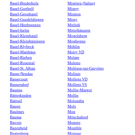
Basel-Bruderholz
Misériez (Salins)
Basel-Gotthelf
Misery
Basel-Grossbasel
Mission
Basel-Gundeldingen
Missy
Basel-Hirzbrunnen
Mitlödi
Basel-Iselin
Mittelhäusern
Basel-Kleinbasel
Mogelsberg
Basel-Kleinhüningen
Moghegno
Basel-Klybeck
Möhlin
Basel-Matthäus
Moiry VD
Basel-Riehen
Molare
Basel-Rosental
Moleno
Basel-St. Alban
Moléson-sur-Gruyères
Basse-Nendaz
Molinis
Bassecourt
Mollens VD
Bassersdorf
Mollens VS
Bassins
Mollie-Margot
Bätterkinden
Mollis
Bättwil
Molondin
Bauen
Mols
Baulmes
Mon
Bauma
Mönchaltorf
Bavois
Moneto
Bazenheid
Monible
Beatenberg
Monnaz