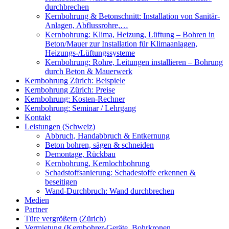
durchbrechen
Kernbohrung & Betonschnitt: Installation von Sanitär-
Anlagen, Abflussrohre,…
Kernbohrung: Klima, Heizung, Lüftung – Bohren in
Beton/Mauer zur Installation für Klimaanlagen,
Heizungs-/Lüftungssysteme
Kernbohrung: Rohre, Leitungen installieren – Bohrung
durch Beton & Mauerwerk
Kernbohrung Zürich: Beispiele
Kernbohrung Zürich: Preise
Kernbohrung: Kosten-Rechner
Kernbohrung: Seminar / Lehrgang
Kontakt
Leistungen (Schweiz)
Abbruch, Handabbruch & Entkernung
Beton bohren, sägen & schneiden
Demontage, Rückbau
Kernbohrung, Kernlochbohrung
Schadstoffsanierung: Schadestoffe erkennen &
beseitigen
Wand-Durchbruch: Wand durchbrechen
Medien
Partner
Türe vergrößern (Zürich)
Vermietung (Kernbohrer-Geräte, Bohrkronen