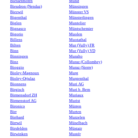
Biessenhofen
Mund
Bieudron (Nendaz)
Münsingen
Biezwil
Münster VS
Bigenthal
Münsterlingen
Biglen
Muntelier
Bignasco
Müntschemier
Bigorio
Muolen
Billens
Muotathal
Bilten
Mur (Vully) FR
Binn
Mur (Vully) VD
Binningen
Muralto
Binz
Muraz (Collombey)
Bioggio
Muraz (Sierre)
Bioley-Magnoux
Murg
Bioley-Orjulaz
Murgenthal
Bionnens
Muri AG
Birgisch
Muri b. Bern
Birmensdorf ZH
Muriaux
Birmenstorf AG
Murist
Bironico
Mürren
Birr
Murten
Birrhard
Murzelen
Birrwil
Müselbach
Birsfelden
Müstair
Birwinken
Mustér