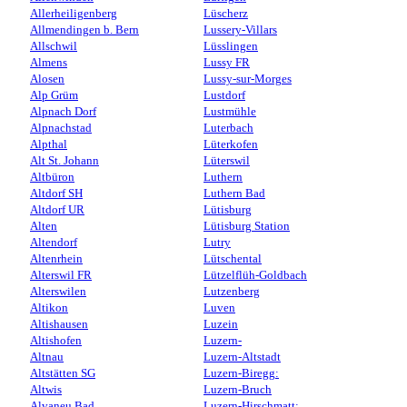
Allerheiligenberg
Lüscherz
Allmendingen b. Bern
Lussery-Villars
Allschwil
Lüsslingen
Almens
Lussy FR
Alosen
Lussy-sur-Morges
Alp Grüm
Lustdorf
Alpnach Dorf
Lustmühle
Alpnachstad
Luterbach
Alpthal
Lüterkofen
Alt St. Johann
Lüterswil
Altbüron
Luthern
Altdorf SH
Luthern Bad
Altdorf UR
Lütisburg
Alten
Lütisburg Station
Altendorf
Lutry
Altenrhein
Lütschental
Alterswil FR
Lützelflüh-Goldbach
Alterswilen
Lutzenberg
Altikon
Luven
Altishausen
Luzein
Altishofen
Luzern-
Altnau
Luzern-Altstadt
Altstätten SG
Luzern-Biregg:
Altwis
Luzern-Bruch
Alvaneu Bad
Luzern-Hirschmatt: