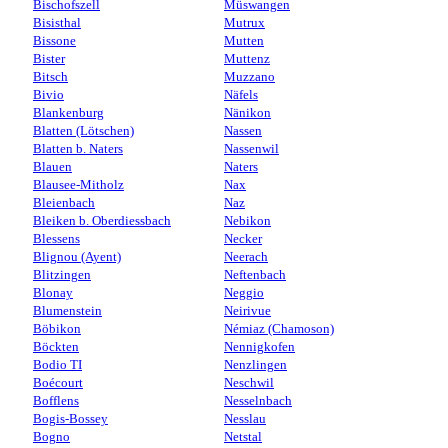
Bischofszell
Müswangen
Bisisthal
Mutrux
Bissone
Mutten
Bister
Muttenz
Bitsch
Muzzano
Bivio
Näfels
Blankenburg
Nänikon
Blatten (Lötschen)
Nassen
Blatten b. Naters
Nassenwil
Blauen
Naters
Blausee-Mitholz
Nax
Bleienbach
Naz
Bleiken b. Oberdiessbach
Nebikon
Blessens
Necker
Blignou (Ayent)
Neerach
Blitzingen
Neftenbach
Blonay
Neggio
Blumenstein
Neirivue
Böbikon
Némiaz (Chamoson)
Böckten
Nennigkofen
Bodio TI
Nenzlingen
Boécourt
Neschwil
Bofflens
Nesselnbach
Bogis-Bossey
Nesslau
Bogno
Netstal