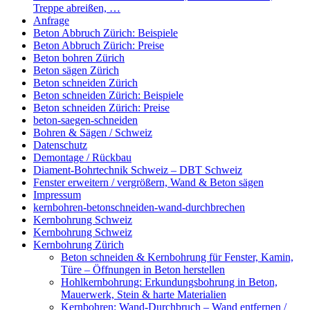
Treppe abreißen, …
Anfrage
Beton Abbruch Zürich: Beispiele
Beton Abbruch Zürich: Preise
Beton bohren Zürich
Beton sägen Zürich
Beton schneiden Zürich
Beton schneiden Zürich: Beispiele
Beton schneiden Zürich: Preise
beton-saegen-schneiden
Bohren & Sägen / Schweiz
Datenschutz
Demontage / Rückbau
Diament-Bohrtechnik Schweiz – DBT Schweiz
Fenster erweitern / vergrößern, Wand & Beton sägen
Impressum
kernbohren-betonschneiden-wand-durchbrechen
Kernbohrung Schweiz
Kernbohrung Schweiz
Kernbohrung Zürich
Beton schneiden & Kernbohrung für Fenster, Kamin,
Türe – Öffnungen in Beton herstellen
Hohlkernbohrung: Erkundungsbohrung in Beton,
Mauerwerk, Stein & harte Materialien
Kernbohren: Wand-Durchbruch – Wand entfernen /