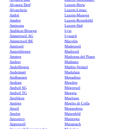
Alvaneu Dorf
Luzern-Horw
Alvaschein
Luzern-Littau:
Ambrì
Luzern-Musegg
Amden
Luzern-Reussbühl
Aminona
Luzern-Süd
Amlikon-Bissegg
Lyss
Ammerswil AG
Lyssach
Ammerzwil BE
Macolin
Amriswil
Madetswil
Amsoldingen
Madiswil
Amsteg
Madonna del Piano
Andeer
Madrano
Andelfingen
Mädris-Vermol
Andermatt
Madulain
Andhausen
Magadino
Andiast
Magden
Andwil SG
Mägenwil
Andwil TG
Maggia
Anglikon
Magliaso
Anières
Maglio di Colla
Anwil
Magnedens
Anzère
Maienfeld
Anzonico
Mairengo
Appenzell
Maisprach