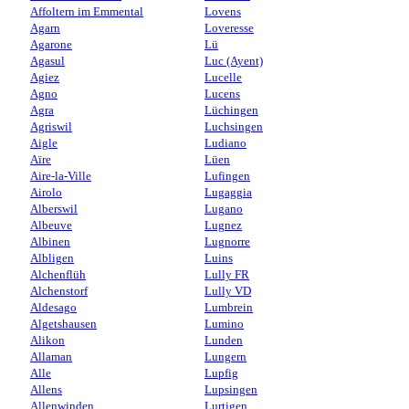
Affoltern im Emmental
Lovens
Agarn
Loveresse
Agarone
Lü
Agasul
Luc (Ayent)
Agiez
Lucelle
Agno
Lucens
Agra
Lüchingen
Agriswil
Luchsingen
Aigle
Ludiano
Aïre
Lüen
Aire-la-Ville
Lufingen
Airolo
Lugaggia
Alberswil
Lugano
Albeuve
Lugnez
Albinen
Lugnorre
Albligen
Luins
Alchenflüh
Lully FR
Alchenstorf
Lully VD
Aldesago
Lumbrein
Algetshausen
Lumino
Alikon
Lunden
Allaman
Lungern
Alle
Lupfig
Allens
Lupsingen
Allenwinden
Lurtigen