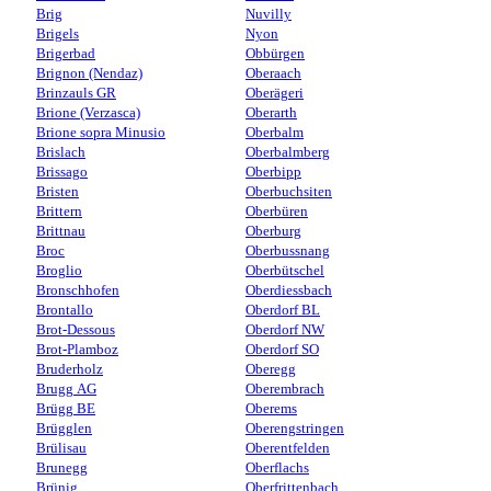
Brig
Nuvilly
Brigels
Nyon
Brigerbad
Obbürgen
Brignon (Nendaz)
Oberaach
Brinzauls GR
Oberägeri
Brione (Verzasca)
Oberarth
Brione sopra Minusio
Oberbalm
Brislach
Oberbalmberg
Brissago
Oberbipp
Bristen
Oberbuchsiten
Brittern
Oberbüren
Brittnau
Oberburg
Broc
Oberbussnang
Broglio
Oberbütschel
Bronschhofen
Oberdiessbach
Brontallo
Oberdorf BL
Brot-Dessous
Oberdorf NW
Brot-Plamboz
Oberdorf SO
Bruderholz
Oberegg
Brugg AG
Oberembrach
Brügg BE
Oberems
Brügglen
Oberengstringen
Brülisau
Oberentfelden
Brunegg
Oberflachs
Brünig
Oberfrittenbach