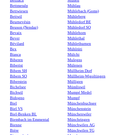
Bettlach
Muhen
Bettmeralp
Mühlau
Bettwiesen
Mühlebach (Goms)
Bettwil
Mühleberg
Beurnevésin
Mühledorf BE
Beuson (Nendaz)
Mühledorf SO
Bevaix
Mühlehorn
Bever
Mühlethal
Bévilard
Mühlethurnen
Bex
Mühlrüti
Biasca
Mülchi
Biberen
Mulegns
Biberist
Mülenen
Bibern SH
Müllheim Dorf
Bibern SO
Müllheim-Wigoltingen
Biberstein
Mülligen
Bichelsee
Mümliswil
Bichwil
Mumpé Medel
Bidogno
Mumpf
Biel
Münchenbuchsee
Biel VS
Münchenstein
Biel-Benken BL
Münchenwiler
Biembach im Emmental
Münchringen
Bienne
Münchwilen AG
Bière
Münchwilen TG