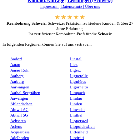
Kontakt/Anfrage
|
Leistungen (Schweiz)
Impressum |
Datenschutz |
Über uns
Kernbohrung Schweiz
: Schweizer Präzision, zufriedene Kunden & über 27
Jahre Erfahrung.
Ihr zertifizierter Kernbohren-Profi für die
Schweiz
In folgenden Regionenkönnen Sie auf uns vertrauen:
Aadorf
Liestal
Aarau
Liez
Aarau Rohr
Ligerz
Aarberg
Lignerolle
Aarburg
Lignières
Aarwangen
Ligornetto
Aathal-Seegräben
Limpach
Aawangen
Lindau
Abländschen
Linden
Abtwil AG
Linescio
Abtwil SG
Linthal
Achseten
Lipperswil
Aclens
Lippoldswilen
Acquarossa
Littenheid
Adelboden
Litzirüti