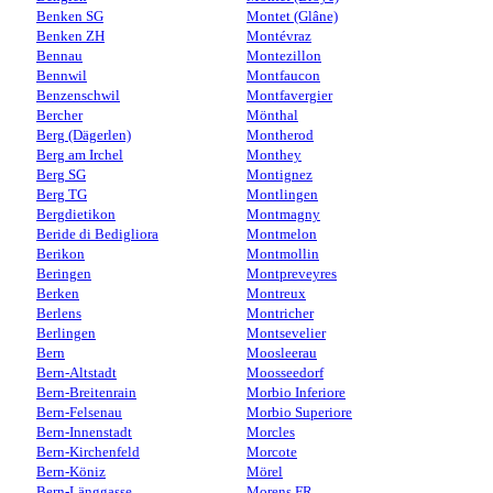
Benken SG
Montet (Glâne)
Benken ZH
Montévraz
Bennau
Montezillon
Bennwil
Montfaucon
Benzenschwil
Montfavergier
Bercher
Mönthal
Berg (Dägerlen)
Montherod
Berg am Irchel
Monthey
Berg SG
Montignez
Berg TG
Montlingen
Bergdietikon
Montmagny
Beride di Bedigliora
Montmelon
Berikon
Montmollin
Beringen
Montpreveyres
Berken
Montreux
Berlens
Montricher
Berlingen
Montsevelier
Bern
Moosleerau
Bern-Altstadt
Moosseedorf
Bern-Breitenrain
Morbio Inferiore
Bern-Felsenau
Morbio Superiore
Bern-Innenstadt
Morcles
Bern-Kirchenfeld
Morcote
Bern-Köniz
Mörel
Bern-Länggasse
Morens FR