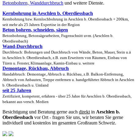
Betonbohren, Wanddurchbruch
und weitere Dienste.
Kernbohrung in Aeschlen b. Oberdiessbach
Kernbohrung bzw. Kernlochbohrung in Aeschlen b. Oberdiessbach + 200km,
seit mehr als 25 Jahren Expertise in der Region
Beton bohren, schneiden, sägen
Betonbohrung, Betonsägearbeiten, Fugenschnitt uvm. (Aeschlen b.
Oberdiessbach)
Wand-Durchbruch
Durchbruch: Bohrungen und Durchbruch von Wände, Beton, Mauer, Stein u.ä
in Aeschlen b. Oberdiessbach, z.B. zum Erweitern von Räumen, Einbau von
Türen u. Fenster, Klimaanlage, Kamin-Einbau u. weitere
Demontage, Rückbau, Abbruch
Handabbruch: Demontage, Abbruch u. Rückbau, z.B. Balkon-Entfernung,
Abbruch von Anbauten, Treppe entfernen u. handgeführter Abbruch in Aeschlen
b. Oberdiessbach u. Umland
seit 25 Jahren
Zertifiziert, kompetent, erfahren - über 25 Jahre für Aeschlen b. Oberdiessbach,
bekannt aus versch. Medien
Besichtigung und Beratung gerne auch
direkt
in
Aeschlen b.
Oberdiessbach
vor Ort - fragen Sie uns, wir beraten Sie gerne
individuell und kostenlos im gesamten Großraum Schweiz.