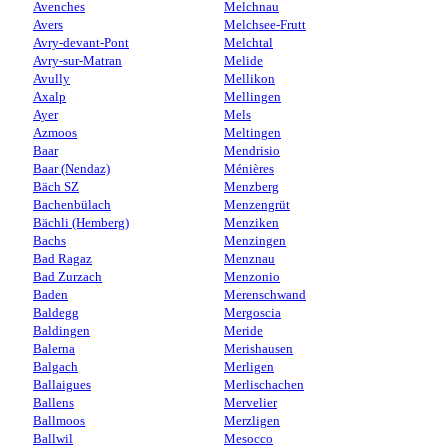
Avenches
Melchnau
Avers
Melchsee-Frutt
Avry-devant-Pont
Melchtal
Avry-sur-Matran
Melide
Avully
Mellikon
Axalp
Mellingen
Ayer
Mels
Azmoos
Meltingen
Baar
Mendrisio
Baar (Nendaz)
Ménières
Bäch SZ
Menzberg
Bachenbülach
Menzengrüt
Bächli (Hemberg)
Menziken
Bachs
Menzingen
Bad Ragaz
Menznau
Bad Zurzach
Menzonio
Baden
Merenschwand
Baldegg
Mergoscia
Baldingen
Meride
Balerna
Merishausen
Balgach
Merligen
Ballaigues
Merlischachen
Ballens
Mervelier
Ballmoos
Merzligen
Ballwil
Mesocco