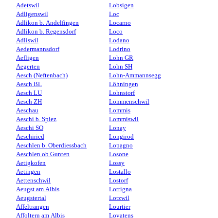
Adetswil
Lobsigen
Adligenswil
Loc
Adlikon b. Andelfingen
Locarno
Adlikon b. Regensdorf
Loco
Adliswil
Lodano
Aedermannsdorf
Lodrino
Aefligen
Lohn GR
Aegerten
Lohn SH
Aesch (Neftenbach)
Lohn-Ammannsegg
Aesch BL
Löhningen
Aesch LU
Lohnstorf
Aesch ZH
Lömmenschwil
Aeschau
Lommis
Aeschi b. Spiez
Lommiswil
Aeschi SO
Lonay
Aeschiried
Longirod
Aeschlen b. Oberdiessbach
Lopagno
Aeschlen ob Gunten
Losone
Aetigkofen
Lossy
Aetingen
Lostallo
Aettenschwil
Lostorf
Aeugst am Albis
Lottigna
Aeugstertal
Lotzwil
Affeltrangen
Lourtier
Affoltern am Albis
Lovatens