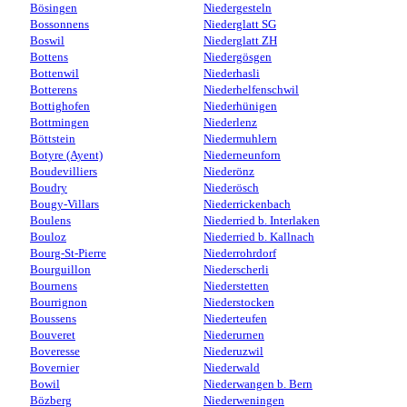
Bösingen
Niedergesteln
Bossonnens
Niederglatt SG
Boswil
Niederglatt ZH
Bottens
Niedergösgen
Bottenwil
Niederhasli
Botterens
Niederhelfenschwil
Bottighofen
Niederhünigen
Bottmingen
Niederlenz
Böttstein
Niedermuhlern
Botyre (Ayent)
Niederneunforn
Boudevilliers
Niederönz
Boudry
Niederösch
Bougy-Villars
Niederrickenbach
Boulens
Niederried b. Interlaken
Bouloz
Niederried b. Kallnach
Bourg-St-Pierre
Niederrohrdorf
Bourguillon
Niederscherli
Bournens
Niederstetten
Bourrignon
Niederstocken
Boussens
Niederteufen
Bouveret
Niederurnen
Boveresse
Niederuzwil
Bovernier
Niederwald
Bowil
Niederwangen b. Bern
Bözberg
Niederweningen