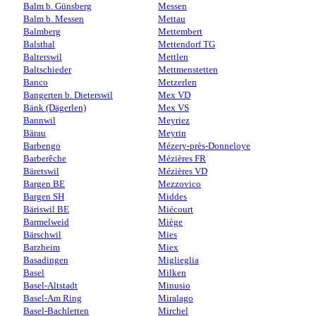
Balm b. Günsberg
Messen
Balm b. Messen
Mettau
Balmberg
Mettembert
Balsthal
Mettendorf TG
Balterswil
Mettlen
Baltschieder
Mettmenstetten
Banco
Metzerlen
Bangerten b. Dieterswil
Mex VD
Bänk (Dägerlen)
Mex VS
Bannwil
Meyriez
Bärau
Meyrin
Barbengo
Mézery-près-Donneloye
Barberêche
Mézières FR
Bäretswil
Mézières VD
Bargen BE
Mezzovico
Bargen SH
Middes
Bäriswil BE
Miécourt
Barmelweid
Miège
Bärschwil
Mies
Barzheim
Miex
Basadingen
Miglieglia
Basel
Milken
Basel-Altstadt
Minusio
Basel-Am Ring
Miralago
Basel-Bachletten
Mirchel