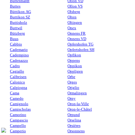
Büttenhardt
Ollon VD
Buttes
Ollon VS
Büttikon AG
Olsberg
Buttikon SZ
Olten
Buttisholz
Oltingen
Buttwil
Onex
Bützberg
Onnens FR
Buus
Onnens VD
Cabbio
Opfershofen TG
Cademario
Opfertshofen SH
Cadempino
Opfikon
Cadenazzo
Oppens
Cadro
Oppikon
Cagiallo
Oppligen
Calfreisen
Orbe
Calonico
Orges
Calpiogna
Origlio
Cama
Ormalingen
Camedo
Orny
Camignolo
Oron-la-Ville
Camischolas
Oron-le-Châtel
Camorino
Orpund
Campascio
Orselina
Campello
Orsières
Camperio
Orsonnens