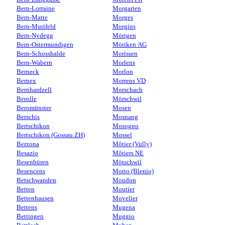
Bern-Lorraine
Morgarten
Bern-Matte
Morges
Bern-Murifeld
Morgins
Bern-Nydegg
Mörigen
Bern-Ostermundigen
Möriken AG
Bern-Schosshalde
Morissen
Bern-Wabern
Morlens
Berneck
Morlon
Bernex
Morrens VD
Bernhardzell
Morschach
Berolle
Mörschwil
Beromünster
Mosen
Berschis
Mosnang
Bertschikon
Mosogno
Bertschikon (Gossau ZH)
Mossel
Berzona
Môtier (Vully)
Besazio
Môtiers NE
Besenbüren
Mötschwil
Besencens
Motto (Blenio)
Betschwanden
Moudon
Betten
Moutier
Bettenhausen
Movelier
Bettens
Mugena
Bettingen
Muggio