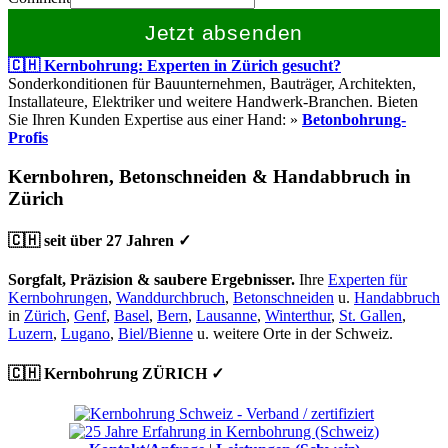
Jetzt absenden
🇨🇭 Kernbohrung: Experten in Zürich gesucht?
Sonderkonditionen für Bauunternehmen, Bauträger, Architekten,
Installateure, Elektriker und weitere Handwerk-Branchen. Bieten
Sie Ihren Kunden Expertise aus einer Hand: »
Betonbohrung-
Profis
Kernbohren, Betonschneiden & Handabbruch in
Zürich
🇨🇭 seit über 27 Jahren ✓
Sorgfalt, Präzision & saubere Ergebnisser.
Ihre
Experten für
Kernbohrungen
,
Wanddurchbruch
,
Betonschneiden
u.
Handabbruch
in
Zürich
,
Genf
,
Basel
,
Bern
,
Lausanne
,
Winterthur
,
St. Gallen
,
Luzern
,
Lugano
,
Biel/Bienne
u. weitere Orte in der Schweiz.
🇨🇭 Kernbohrung ZÜRICH ✓