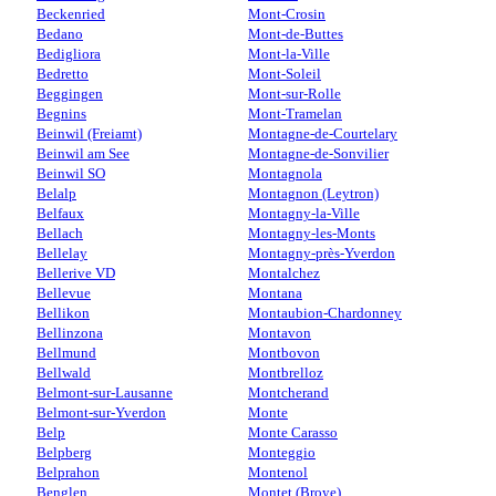
Beckenried
Mont-Crosin
Bedano
Mont-de-Buttes
Bedigliora
Mont-la-Ville
Bedretto
Mont-Soleil
Beggingen
Mont-sur-Rolle
Begnins
Mont-Tramelan
Beinwil (Freiamt)
Montagne-de-Courtelary
Beinwil am See
Montagne-de-Sonvilier
Beinwil SO
Montagnola
Belalp
Montagnon (Leytron)
Belfaux
Montagny-la-Ville
Bellach
Montagny-les-Monts
Bellelay
Montagny-près-Yverdon
Bellerive VD
Montalchez
Bellevue
Montana
Bellikon
Montaubion-Chardonney
Bellinzona
Montavon
Bellmund
Montbovon
Bellwald
Montbrelloz
Belmont-sur-Lausanne
Montcherand
Belmont-sur-Yverdon
Monte
Belp
Monte Carasso
Belpberg
Monteggio
Belprahon
Montenol
Benglen
Montet (Broye)