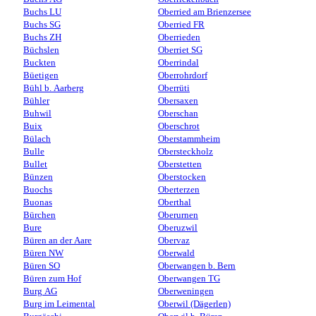
Buchs LU
Oberried am Brienzersee
Buchs SG
Oberried FR
Buchs ZH
Oberrieden
Büchslen
Oberriet SG
Buckten
Oberrindal
Büetigen
Oberrohrdorf
Bühl b. Aarberg
Oberrüti
Bühler
Obersaxen
Buhwil
Oberschan
Buix
Oberschrot
Bülach
Oberstammheim
Bulle
Obersteckholz
Bullet
Oberstetten
Bünzen
Oberstocken
Buochs
Oberterzen
Buonas
Oberthal
Bürchen
Oberurnen
Bure
Oberuzwil
Büren an der Aare
Obervaz
Büren NW
Oberwald
Büren SO
Oberwangen b. Bern
Büren zum Hof
Oberwangen TG
Burg AG
Oberweningen
Burg im Leimental
Oberwil (Dägerlen)