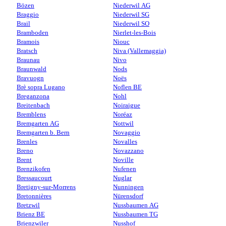
Bözen
Niederwil AG
Braggio
Niederwil SG
Brail
Niederwil SO
Bramboden
Nierlet-les-Bois
Bramois
Niouc
Bratsch
Niva (Vallemaggia)
Braunau
Nivo
Braunwald
Nods
Bravuogn
Noës
Brè sopra Lugano
Noflen BE
Breganzona
Nohl
Breitenbach
Noiraigue
Bremblens
Noréaz
Bremgarten AG
Nottwil
Bremgarten b. Bern
Novaggio
Brenles
Novalles
Breno
Novazzano
Brent
Noville
Brenzikofen
Nufenen
Bressaucourt
Nuglar
Bretigny-sur-Morrens
Nunningen
Bretonnières
Nürensdorf
Bretzwil
Nussbaumen AG
Brienz BE
Nussbaumen TG
Brienzwiler
Nusshof