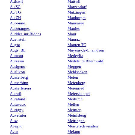
Attiswil
Mattwil
Au SG
Matzendorf
Au TG
Matzingen
Au ZH
Mauborget
Aubonne
Mauensee
Auboranges
Maules
Auddes-sur-Riddes
Maur
Auenstein
Mauraz
Augio
Mauren TG
Augst BL
Mayens-de-Chamoson
Aumont
Medeglia
Auressio
Medels im Rheinwald
Aurigeno
Meggen
Auslikon
Mehlsecken
Ausserberg
Meien
Ausserbinn
Meienberg
Ausserferrera
Meienried
Auswil
Meierskappel
Autafond
Meikirch
Autavaux
Meilen
Autigny
Meinier
Auvernier
Meinisberg
Auw
Meiringen
Avegno
Meisterschwanden
Aven
Melano