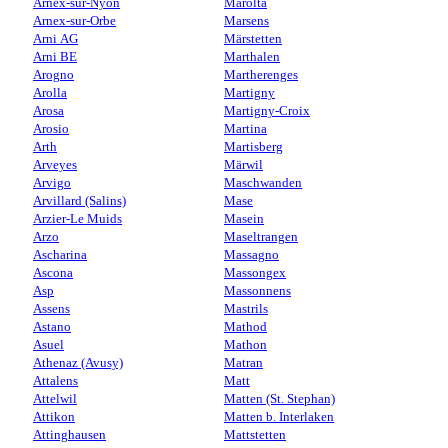
Arnex-sur-Nyon
Marolta
Arnex-sur-Orbe
Marsens
Arni AG
Märstetten
Arni BE
Marthalen
Arogno
Martherenges
Arolla
Martigny
Arosa
Martigny-Croix
Arosio
Martina
Arth
Martisberg
Arveyes
Märwil
Arvigo
Maschwanden
Arvillard (Salins)
Mase
Arzier-Le Muids
Masein
Arzo
Maseltrangen
Ascharina
Massagno
Ascona
Massongex
Asp
Massonnens
Assens
Mastrils
Astano
Mathod
Asuel
Mathon
Athenaz (Avusy)
Matran
Attalens
Matt
Attelwil
Matten (St. Stephan)
Attikon
Matten b. Interlaken
Attinghausen
Mattstetten