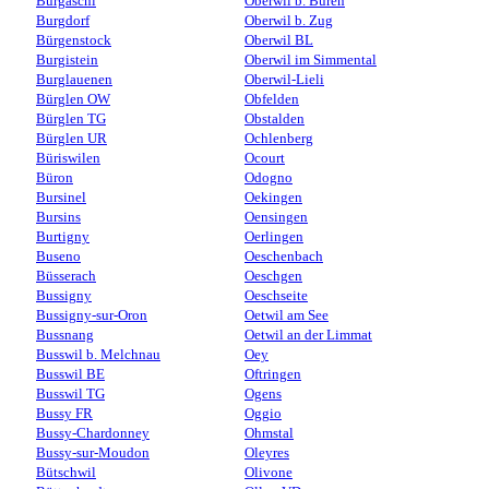
Burgäschi
Oberwil b. Büren
Burgdorf
Oberwil b. Zug
Bürgenstock
Oberwil BL
Burgistein
Oberwil im Simmental
Burglauenen
Oberwil-Lieli
Bürglen OW
Obfelden
Bürglen TG
Obstalden
Bürglen UR
Ochlenberg
Büriswilen
Ocourt
Büron
Odogno
Bursinel
Oekingen
Bursins
Oensingen
Burtigny
Oerlingen
Buseno
Oeschenbach
Büsserach
Oeschgen
Bussigny
Oeschseite
Bussigny-sur-Oron
Oetwil am See
Bussnang
Oetwil an der Limmat
Busswil b. Melchnau
Oey
Busswil BE
Oftringen
Busswil TG
Ogens
Bussy FR
Oggio
Bussy-Chardonney
Ohmstal
Bussy-sur-Moudon
Oleyres
Bütschwil
Olivone