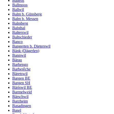
Ballens
Ballmoos
Ballwil
Balm b. Günsberg
Balm b. Messen
Balmberg
Balsthal
Balterswil
Baltschieder
Banco
Bangerten b. Dieterswil
Bänk (Dägerlen)
Bannwil
Bärau
Barbengo
Barberêche
Bäretswil
Bargen BE
Bargen SH
Bäriswil BE
Barmelweid
Bärschwil
Barzheim
Basadingen
Basel