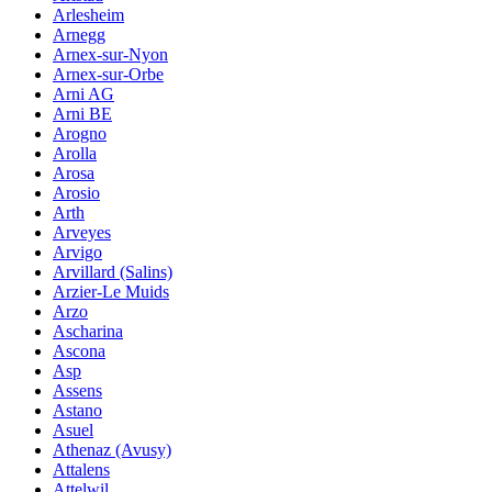
Arlesheim
Arnegg
Arnex-sur-Nyon
Arnex-sur-Orbe
Arni AG
Arni BE
Arogno
Arolla
Arosa
Arosio
Arth
Arveyes
Arvigo
Arvillard (Salins)
Arzier-Le Muids
Arzo
Ascharina
Ascona
Asp
Assens
Astano
Asuel
Athenaz (Avusy)
Attalens
Attelwil