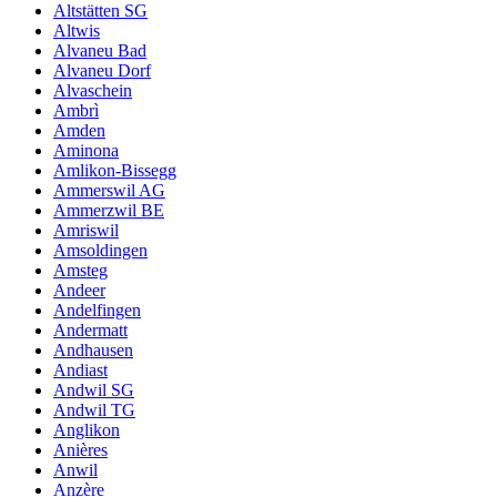
Altstätten SG
Altwis
Alvaneu Bad
Alvaneu Dorf
Alvaschein
Ambrì
Amden
Aminona
Amlikon-Bissegg
Ammerswil AG
Ammerzwil BE
Amriswil
Amsoldingen
Amsteg
Andeer
Andelfingen
Andermatt
Andhausen
Andiast
Andwil SG
Andwil TG
Anglikon
Anières
Anwil
Anzère