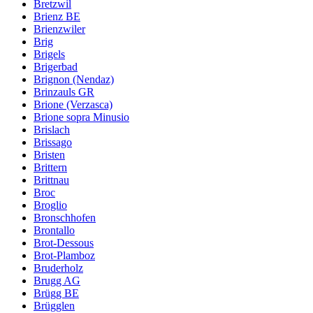
Bretzwil
Brienz BE
Brienzwiler
Brig
Brigels
Brigerbad
Brignon (Nendaz)
Brinzauls GR
Brione (Verzasca)
Brione sopra Minusio
Brislach
Brissago
Bristen
Brittern
Brittnau
Broc
Broglio
Bronschhofen
Brontallo
Brot-Dessous
Brot-Plamboz
Bruderholz
Brugg AG
Brügg BE
Brügglen