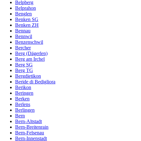
Belpberg
Belprahon
Benglen
Benken SG
Benken ZH
Bennau
Bennwil
Benzenschwil
Bercher
Berg (Dägerlen)
Berg am Irchel
Berg SG
Berg TG
Bergdietikon
Beride di Bedigliora
Berikon
Beringen
Berken
Berlens
Berlingen
Bern
Bern-Altstadt
Bern-Breitenrain
Bern-Felsenau
Bern-Innenstadt