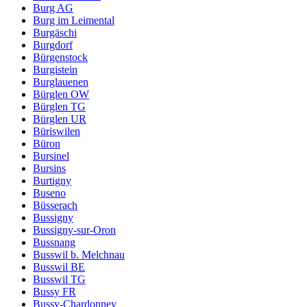
Burg AG
Burg im Leimental
Burgäschi
Burgdorf
Bürgenstock
Burgistein
Burglauenen
Bürglen OW
Bürglen TG
Bürglen UR
Büriswilen
Büron
Bursinel
Bursins
Burtigny
Buseno
Büsserach
Bussigny
Bussigny-sur-Oron
Bussnang
Busswil b. Melchnau
Busswil BE
Busswil TG
Bussy FR
Bussy-Chardonney