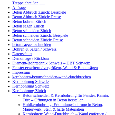
Treppe abreißen, …
Anfrage
Beton Abbruch Zürich: Beispiele
Beton Abbruch Zürich: Preise
Beton bohren Zürich
Beton sägen Zürich
Beton schneiden Zürich
Beton schneiden Zürich: Beispiele
Beton schneiden Zürich: Preise
beton-saegen-schneiden
Bohren & Sägen / Schweiz
Datenschutz
Demontage / Rückbau
Diament-Bohrtechnik Schweiz – DBT Schweiz
Fenster erweitern / vergrößern, Wand & Beton sägen
Impressum
kernbohren-betonschneiden-wand-durchbrechen
Kernbohrung Schweiz
Kernbohrung Schweiz
Kernbohrung Zürich
Beton schneiden & Kernbohrung für Fenster, Kamin,
Türe – Öffnungen in Beton herstellen
Hohlkernbohrung: Erkundungsbohrung in Beton,
Mauerwerk, Stein & harte Materialien
Kernbohren: Wand-Durchbruch – Wand entfernen /