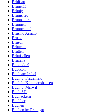
Brülisau
Brunegg
Brünig
Brünisried
Brunnadern
Brunnen
Brunnenthal
Brusino Arsizio
Brusio
Bruson
Brüttelen
Brütten
Brüttisellen
Bruzella
Bubendorf
Bubikon
Buch am Irchel
Buch b. Frauenfeld
Buch b. Kümmertshausen
Buch b. Märwil
Buch SH
Buchackern
Buchberg
Buchen
Buchen im Prättigau