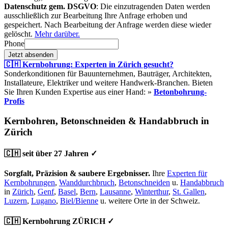
Datenschutz gem. DSGVO
: Die einzutragenden Daten werden
ausschließlich zur Bearbeitung Ihre Anfrage erhoben und
gespeichert. Nach Bearbeitung der Anfrage werden diese wieder
gelöscht.
Mehr darüber.
Phone
Jetzt absenden
🇨🇭 Kernbohrung: Experten in Zürich gesucht?
Sonderkonditionen für Bauunternehmen, Bauträger, Architekten,
Installateure, Elektriker und weitere Handwerk-Branchen. Bieten
Sie Ihren Kunden Expertise aus einer Hand: »
Betonbohrung-
Profis
Kernbohren, Betonschneiden & Handabbruch in
Zürich
🇨🇭 seit über 27 Jahren ✓
Sorgfalt, Präzision & saubere Ergebnisser.
Ihre
Experten für
Kernbohrungen
,
Wanddurchbruch
,
Betonschneiden
u.
Handabbruch
in
Zürich
,
Genf
,
Basel
,
Bern
,
Lausanne
,
Winterthur
,
St. Gallen
,
Luzern
,
Lugano
,
Biel/Bienne
u. weitere Orte in der Schweiz.
🇨🇭 Kernbohrung ZÜRICH ✓