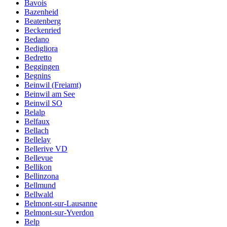
Bavois
Bazenheid
Beatenberg
Beckenried
Bedano
Bedigliora
Bedretto
Beggingen
Begnins
Beinwil (Freiamt)
Beinwil am See
Beinwil SO
Belalp
Belfaux
Bellach
Bellelay
Bellerive VD
Bellevue
Bellikon
Bellinzona
Bellmund
Bellwald
Belmont-sur-Lausanne
Belmont-sur-Yverdon
Belp