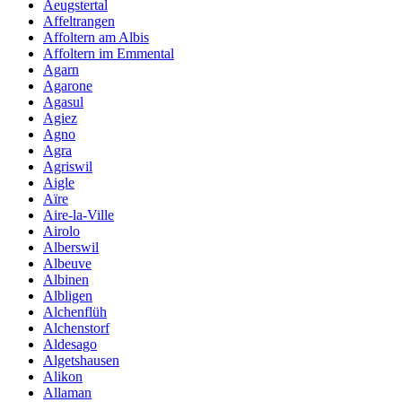
Aeugstertal
Affeltrangen
Affoltern am Albis
Affoltern im Emmental
Agarn
Agarone
Agasul
Agiez
Agno
Agra
Agriswil
Aigle
Aïre
Aire-la-Ville
Airolo
Alberswil
Albeuve
Albinen
Albligen
Alchenflüh
Alchenstorf
Aldesago
Algetshausen
Alikon
Allaman