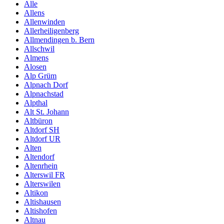
Alle
Allens
Allenwinden
Allerheiligenberg
Allmendingen b. Bern
Allschwil
Almens
Alosen
Alp Grüm
Alpnach Dorf
Alpnachstad
Alpthal
Alt St. Johann
Altbüron
Altdorf SH
Altdorf UR
Alten
Altendorf
Altenrhein
Alterswil FR
Alterswilen
Altikon
Altishausen
Altishofen
Altnau