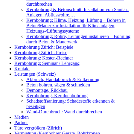
durchbrechen
Kernbohrung & Betonschnitt: Installation von Sanitär-
Anlagen, Abflussrohre,…
Kernbohrung: Klima, Heizung, Lüftung – Bohren in
Beton/Mauer zur Installation für Klimaanlagen,
Heizungs-/Lüftungssysteme
Kernbohrung: Rohre, Leitungen installieren – Bohrung
durch Beton & Mauerwerk
Kernbohrung Zürich: Beispiele
Kernbohrung Zürich: Preise
Kernbohrung: Kosten-Rechner
Kernbohrung: Seminar / Lehrgang
Kontakt
Leistungen (Schweiz)
Abbruch, Handabbruch & Entkernung
Beton bohren, sägen & schneiden
Demontage, Rückbau
Kernbohrung, Kernlochbohrung
Schadstoffsanierung: Schadestoffe erkennen &
beseitigen
Wand-Durchbruch: Wand durchbrechen
Medien
Partner
Türe vergrößern (Zürich)
Vermietung (Kernbohrer-Geräte, Bohrkronen