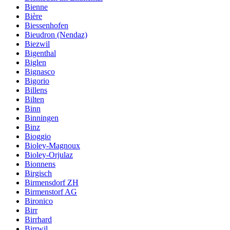
Bienne
Bière
Biessenhofen
Bieudron (Nendaz)
Biezwil
Bigenthal
Biglen
Bignasco
Bigorio
Billens
Bilten
Binn
Binningen
Binz
Bioggio
Bioley-Magnoux
Bioley-Orjulaz
Bionnens
Birgisch
Birmensdorf ZH
Birmenstorf AG
Bironico
Birr
Birrhard
Birrwil