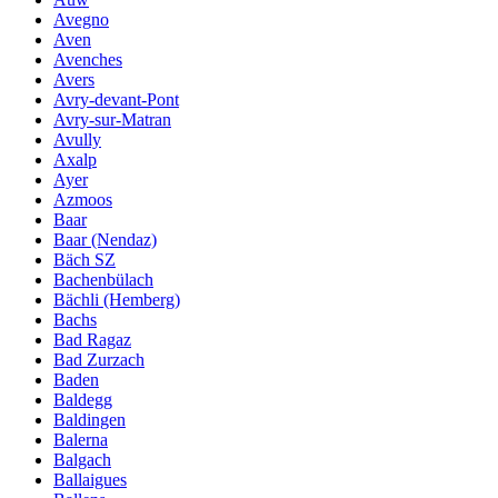
Avegno
Aven
Avenches
Avers
Avry-devant-Pont
Avry-sur-Matran
Avully
Axalp
Ayer
Azmoos
Baar
Baar (Nendaz)
Bäch SZ
Bachenbülach
Bächli (Hemberg)
Bachs
Bad Ragaz
Bad Zurzach
Baden
Baldegg
Baldingen
Balerna
Balgach
Ballaigues