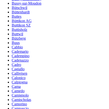
Bussy-sur-Moudon
Bütschwil
Büttenhardt
Buttes
Büttikon AG
Buttikon SZ
Buttisholz
Buttwil
Bützberg
Buus
Cabbio
Cademario
Cadempino
Cadenazzo
Cadro
Cagiallo
Calfreisen
Calonico
Calpiogna
Cama
Camedo
Camignolo
Camischolas
Camorino
Campascio