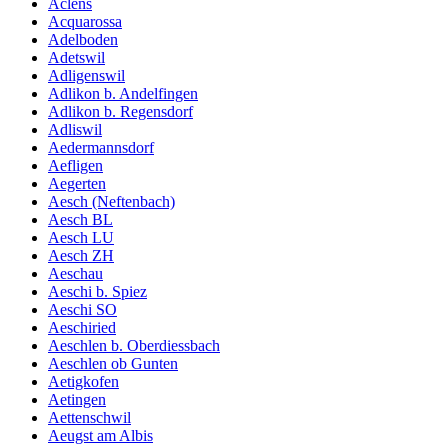
Aclens
Acquarossa
Adelboden
Adetswil
Adligenswil
Adlikon b. Andelfingen
Adlikon b. Regensdorf
Adliswil
Aedermannsdorf
Aefligen
Aegerten
Aesch (Neftenbach)
Aesch BL
Aesch LU
Aesch ZH
Aeschau
Aeschi b. Spiez
Aeschi SO
Aeschiried
Aeschlen b. Oberdiessbach
Aeschlen ob Gunten
Aetigkofen
Aetingen
Aettenschwil
Aeugst am Albis