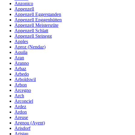
Anzonico
Appenzell
Appenzell Eggerstanden
Appenzell Enggenhütten
Appenzell Meistersrüte
Appenzell Schlatt
Appenzell Steinegg
Apples
Aproz (Nendaz)
Aquila
Aran
Aranno
Arbaz
Arbedo
Arboldswil
Arbon
Arcegno
Arch
Arconciel
Ardez
Ardon
Areuse
Argnou (Ayent)
Arisdorf
Aristau