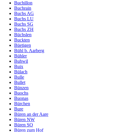
Buchillon
Buchrain
Buchs AG
Buchs LU
Buchs SG
Buchs ZH
Büchslen
Buckten
Büetigen
Bühl b. Aarberg
Bühler
Buhwil
Buix
Bülach
Bulle
Bullet
Bünzen
Buochs
Buonas
Bürchen
Bure
Büren an der Aare
Büren NW
Büren SO
Büren zum Hof