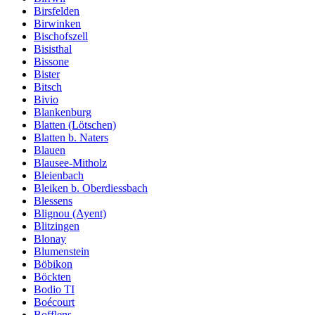
Birsfelden
Birwinken
Bischofszell
Bisisthal
Bissone
Bister
Bitsch
Bivio
Blankenburg
Blatten (Lötschen)
Blatten b. Naters
Blauen
Blausee-Mitholz
Bleienbach
Bleiken b. Oberdiessbach
Blessens
Blignou (Ayent)
Blitzingen
Blonay
Blumenstein
Böbikon
Böckten
Bodio TI
Boécourt
Bofflens