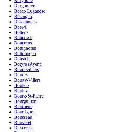
Borgnone
Borgonovo
Bosco Luganese
Bösingen
Bossonnens
Boswil
Bottens
Bottenwil
Botterens
Bottighofen
Bottmingen
Böttstein
Botyre (Ayent)
Boudevilliers
Boudry
Bougy-Villars
Boulens
Bouloz
Bourg-St-Pierre
Bourguillon
Bournens
Bourrignon
Boussens
Bouveret
Boveresse