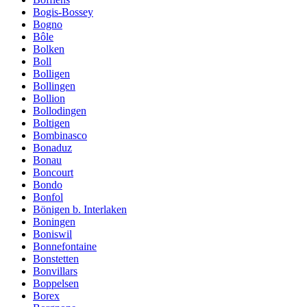
Bogis-Bossey
Bogno
Bôle
Bolken
Boll
Bolligen
Bollingen
Bollion
Bollodingen
Boltigen
Bombinasco
Bonaduz
Bonau
Boncourt
Bondo
Bonfol
Bönigen b. Interlaken
Boningen
Boniswil
Bonnefontaine
Bonstetten
Bonvillars
Boppelsen
Borex