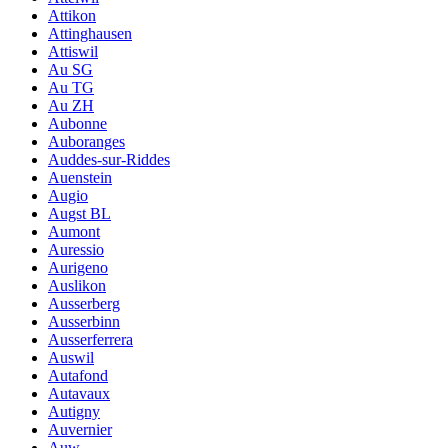
Attikon
Attinghausen
Attiswil
Au SG
Au TG
Au ZH
Aubonne
Auboranges
Auddes-sur-Riddes
Auenstein
Augio
Augst BL
Aumont
Auressio
Aurigeno
Auslikon
Ausserberg
Ausserbinn
Ausserferrera
Auswil
Autafond
Autavaux
Autigny
Auvernier
Auw