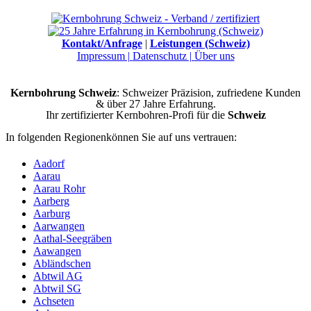
Kontakt/Anfrage
|
Leistungen (Schweiz)
Impressum |
Datenschutz |
Über uns
Kernbohrung Schweiz
: Schweizer Präzision, zufriedene Kunden
& über 27 Jahre Erfahrung.
Ihr zertifizierter Kernbohren-Profi für die
Schweiz
In folgenden Regionenkönnen Sie auf uns vertrauen:
Aadorf
Aarau
Aarau Rohr
Aarberg
Aarburg
Aarwangen
Aathal-Seegräben
Aawangen
Abländschen
Abtwil AG
Abtwil SG
Achseten