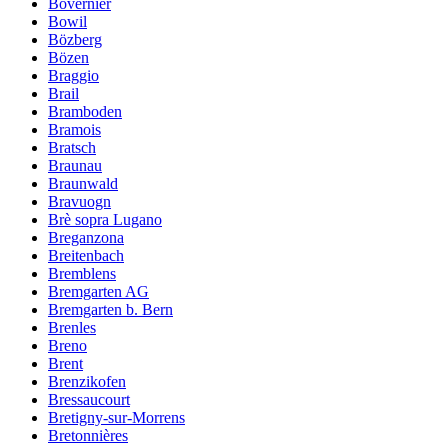
Bovernier
Bowil
Bözberg
Bözen
Braggio
Brail
Bramboden
Bramois
Bratsch
Braunau
Braunwald
Bravuogn
Brè sopra Lugano
Breganzona
Breitenbach
Bremblens
Bremgarten AG
Bremgarten b. Bern
Brenles
Breno
Brent
Brenzikofen
Bressaucourt
Bretigny-sur-Morrens
Bretonnières