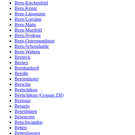
Bern-Kirchenfeld
Bern-Köniz
Bern-Länggasse
Bern-Lorraine
Bern-Matte
Bern-Murifeld
Bern-Nydegg
Bern-Ostermundigen
Bern-Schosshalde
Bern-Wabern
Berneck
Bernex
Bernhardzell
Berolle
Beromünster
Berschis
Bertschikon
Bertschikon (Gossau ZH)
Berzona
Besazio
Besenbüren
Besencens
Betschwanden
Betten
Bettenhausen