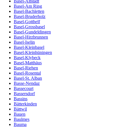
Basel-Altstadt
Basel-Am Ring
Basel-Bachletten
Basel-Bruderholz
Basel-Gotthelf
Basel-Grossbasel
Basel-Gundeldingen
Basel-Hirzbrunnen
Basel-Iselin
Basel-Kleinbasel
Basel-Kleinhüningen
Basel-Klybeck
Basel-Matthäus
Basel-Riehen
Basel-Rosental
Basel-St. Alban
Basse-Nendaz
Bassecourt
Bassersdorf
Bassins
Bätterkinden
Bättwil
Bauen
Baulmes
Bauma