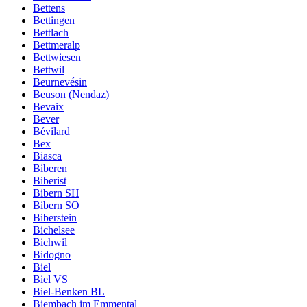
Bettens
Bettingen
Bettlach
Bettmeralp
Bettwiesen
Bettwil
Beurnevésin
Beuson (Nendaz)
Bevaix
Bever
Bévilard
Bex
Biasca
Biberen
Biberist
Bibern SH
Bibern SO
Biberstein
Bichelsee
Bichwil
Bidogno
Biel
Biel VS
Biel-Benken BL
Biembach im Emmental