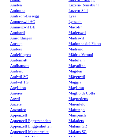
Amden
Luzern-Reussbühl
Aminona
Luzern-Süd
Amlikon-Bissegg
Lyss
Ammerswil AG
Lyssach
Ammerzwil BE
Macolin
Amriswil
Madetswil
Amsoldingen
Madiswil
Amsteg
Madonna del Piano
Andeer
Madrano
Andelfingen
Mädris-Vermol
Andermatt
Madulain
Andhausen
Magadino
Andiast
Magden
Andwil SG
Mägenwil
Andwil TG
Maggia
Anglikon
Magliaso
Anières
Maglio di Colla
Anwil
Magnedens
Anzère
Maienfeld
Anzonico
Mairengo
Appenzell
Maisprach
Appenzell Eggerstanden
Maladers
Appenzell Enggenhütten
Malans GR
Appenzell Meistersrüte
Malans SG