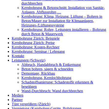
durchbrechen
Kernbohrung & Betonschnitt: Installation von Sanitär-
Anlagen, Abflussrohre,…
Kernbohrung: Klima, Heizung, Lüftung – Bohren in
Beton/Mauer zur Installation für Klimaanlagen,
Heizungs-/Lüftungssysteme
Kernbohrung: Rohre, Leitungen installieren – Bohrung
durch Beton & Mauerwerk
Kernbohrung Zürich: Beispiele
Kernbohrung Zürich: Preise
Kernbohrung: Kosten-Rechner
Kernbohrung: Seminar / Lehrgang
Kontakt
Leistungen (Schweiz)
Abbruch, Handabbruch & Entkernung
Beton bohren, sägen & schneiden
Demontage, Rückbau
Kernbohrung, Kernlochbohrung
Schadstoffsanierung: Schadestoffe erkennen &
beseitigen
Wand-Durchbruch: Wand durchbrechen
Medien
Partner
Türe vergrößern (Zürich)
Vermietung (Kernbohrer-Geräte, Bohrkronen