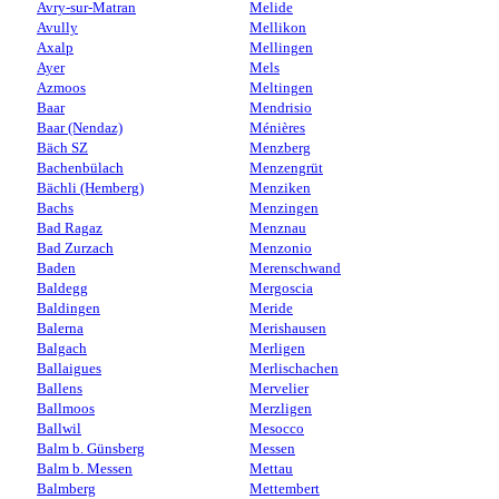
Avry-sur-Matran
Melide
Avully
Mellikon
Axalp
Mellingen
Ayer
Mels
Azmoos
Meltingen
Baar
Mendrisio
Baar (Nendaz)
Ménières
Bäch SZ
Menzberg
Bachenbülach
Menzengrüt
Bächli (Hemberg)
Menziken
Bachs
Menzingen
Bad Ragaz
Menznau
Bad Zurzach
Menzonio
Baden
Merenschwand
Baldegg
Mergoscia
Baldingen
Meride
Balerna
Merishausen
Balgach
Merligen
Ballaigues
Merlischachen
Ballens
Mervelier
Ballmoos
Merzligen
Ballwil
Mesocco
Balm b. Günsberg
Messen
Balm b. Messen
Mettau
Balmberg
Mettembert