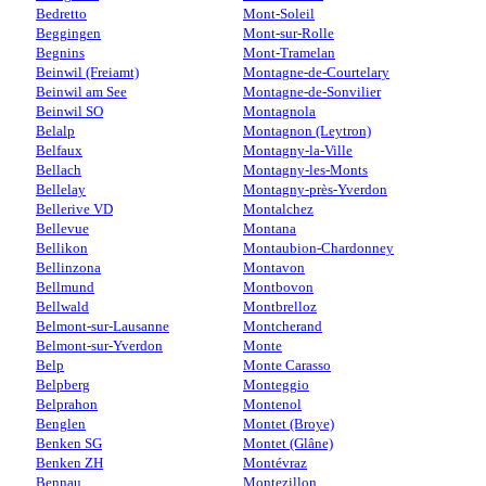
Bedretto
Mont-Soleil
Beggingen
Mont-sur-Rolle
Begnins
Mont-Tramelan
Beinwil (Freiamt)
Montagne-de-Courtelary
Beinwil am See
Montagne-de-Sonvilier
Beinwil SO
Montagnola
Belalp
Montagnon (Leytron)
Belfaux
Montagny-la-Ville
Bellach
Montagny-les-Monts
Bellelay
Montagny-près-Yverdon
Bellerive VD
Montalchez
Bellevue
Montana
Bellikon
Montaubion-Chardonney
Bellinzona
Montavon
Bellmund
Montbovon
Bellwald
Montbrelloz
Belmont-sur-Lausanne
Montcherand
Belmont-sur-Yverdon
Monte
Belp
Monte Carasso
Belpberg
Monteggio
Belprahon
Montenol
Benglen
Montet (Broye)
Benken SG
Montet (Glâne)
Benken ZH
Montévraz
Bennau
Montezillon