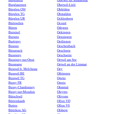
Burgistein
Oberwil im Simmental
Burglauenen
Oberwil-Lieli
Bürglen OW
Obfelden
Bürglen TG
Obstalden
Bürglen UR
Ochlenberg
Büriswilen
Ocourt
Büron
Odogno
Bursinel
Oekingen
Bursins
Oensingen
Burtigny
Oerlingen
Buseno
Oeschenbach
Büsserach
Oeschgen
Bussigny
Oeschseite
Bussigny-sur-Oron
Oetwil am See
Bussnang
Oetwil an der Limmat
Busswil b. Melchnau
Oey
Busswil BE
Oftringen
Busswil TG
Ogens
Bussy FR
Oggio
Bussy-Chardonney
Ohmstal
Bussy-sur-Moudon
Oleyres
Bütschwil
Olivone
Büttenhardt
Ollon VD
Buttes
Ollon VS
Büttikon AG
Olsberg