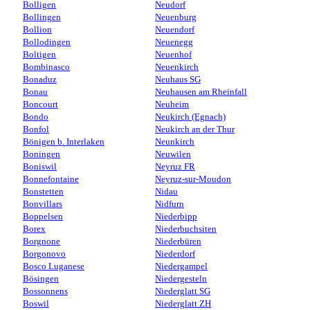
Bolligen
Neudorf
Bollingen
Neuenburg
Bollion
Neuendorf
Bollodingen
Neuenegg
Boltigen
Neuenhof
Bombinasco
Neuenkirch
Bonaduz
Neuhaus SG
Bonau
Neuhausen am Rheinfall
Boncourt
Neuheim
Bondo
Neukirch (Egnach)
Bonfol
Neukirch an der Thur
Bönigen b. Interlaken
Neunkirch
Boningen
Neuwilen
Boniswil
Neyruz FR
Bonnefontaine
Neyruz-sur-Moudon
Bonstetten
Nidau
Bonvillars
Nidfurn
Boppelsen
Niederbipp
Borex
Niederbuchsiten
Borgnone
Niederbüren
Borgonovo
Niederdorf
Bosco Luganese
Niedergampel
Bösingen
Niedergesteln
Bossonnens
Niederglatt SG
Boswil
Niederglatt ZH