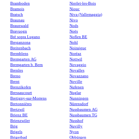
Bramboden
Nierlet-les-Bois
Bramois
Niouc
Bratsch
Niva (Vallemaggia)
Braunau
Nivo
Braunwald
Nods
Bravuogn
Noës
Brè sopra Lugano
Noflen BE
Breganzona
Nohl
Breitenbach
Noiraigue
Bremblens
Noréaz
Bremgarten AG
Nottwil
Bremgarten b. Bern
Novaggio
Brenles
Novalles
Breno
Novazzano
Brent
Noville
Brenzikofen
Nufenen
Bressaucourt
Nuglar
Bretigny-sur-Morrens
Nunningen
Bretonnières
Nürensdorf
Bretzwil
Nussbaumen AG
Brienz BE
Nussbaumen TG
Brienzwiler
Nusshof
Brig
Nuvilly
Brigels
Nyon
Brigerbad
Obbürgen