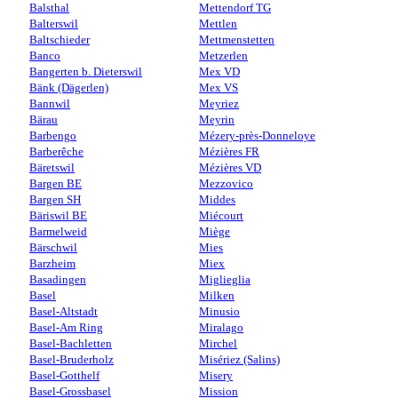
Balsthal
Mettendorf TG
Balterswil
Mettlen
Baltschieder
Mettmenstetten
Banco
Metzerlen
Bangerten b. Dieterswil
Mex VD
Bänk (Dägerlen)
Mex VS
Bannwil
Meyriez
Bärau
Meyrin
Barbengo
Mézery-près-Donneloye
Barberêche
Mézières FR
Bäretswil
Mézières VD
Bargen BE
Mezzovico
Bargen SH
Middes
Bäriswil BE
Miécourt
Barmelweid
Miège
Bärschwil
Mies
Barzheim
Miex
Basadingen
Miglieglia
Basel
Milken
Basel-Altstadt
Minusio
Basel-Am Ring
Miralago
Basel-Bachletten
Mirchel
Basel-Bruderholz
Misériez (Salins)
Basel-Gotthelf
Misery
Basel-Grossbasel
Mission