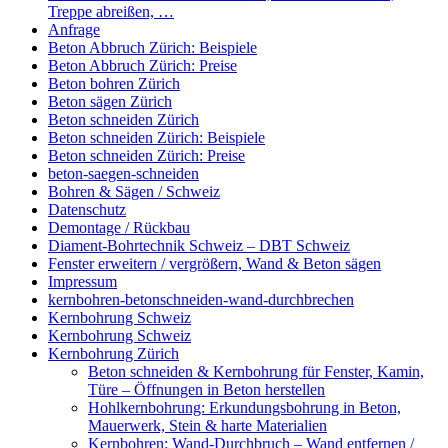
Treppe abreißen, …
Anfrage
Beton Abbruch Zürich: Beispiele
Beton Abbruch Zürich: Preise
Beton bohren Zürich
Beton sägen Zürich
Beton schneiden Zürich
Beton schneiden Zürich: Beispiele
Beton schneiden Zürich: Preise
beton-saegen-schneiden
Bohren & Sägen / Schweiz
Datenschutz
Demontage / Rückbau
Diament-Bohrtechnik Schweiz – DBT Schweiz
Fenster erweitern / vergrößern, Wand & Beton sägen
Impressum
kernbohren-betonschneiden-wand-durchbrechen
Kernbohrung Schweiz
Kernbohrung Schweiz
Kernbohrung Zürich
Beton schneiden & Kernbohrung für Fenster, Kamin,
Türe – Öffnungen in Beton herstellen
Hohlkernbohrung: Erkundungsbohrung in Beton,
Mauerwerk, Stein & harte Materialien
Kernbohren: Wand-Durchbruch – Wand entfernen /