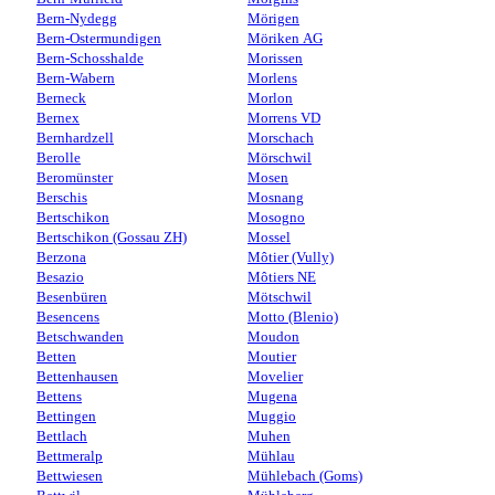
Bern-Nydegg
Mörigen
Bern-Ostermundigen
Möriken AG
Bern-Schosshalde
Morissen
Bern-Wabern
Morlens
Berneck
Morlon
Bernex
Morrens VD
Bernhardzell
Morschach
Berolle
Mörschwil
Beromünster
Mosen
Berschis
Mosnang
Bertschikon
Mosogno
Bertschikon (Gossau ZH)
Mossel
Berzona
Môtier (Vully)
Besazio
Môtiers NE
Besenbüren
Mötschwil
Besencens
Motto (Blenio)
Betschwanden
Moudon
Betten
Moutier
Bettenhausen
Movelier
Bettens
Mugena
Bettingen
Muggio
Bettlach
Muhen
Bettmeralp
Mühlau
Bettwiesen
Mühlebach (Goms)