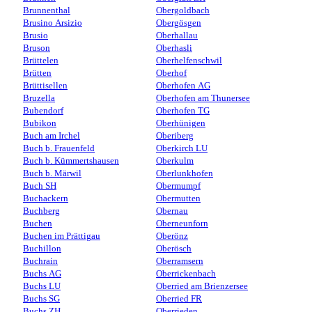
Brunnenthal
Obergoldbach
Brusino Arsizio
Obergösgen
Brusio
Oberhallau
Bruson
Oberhasli
Brüttelen
Oberhelfenschwil
Brütten
Oberhof
Brüttisellen
Oberhofen AG
Bruzella
Oberhofen am Thunersee
Bubendorf
Oberhofen TG
Bubikon
Oberhünigen
Buch am Irchel
Oberiberg
Buch b. Frauenfeld
Oberkirch LU
Buch b. Kümmertshausen
Oberkulm
Buch b. Märwil
Oberlunkhofen
Buch SH
Obermumpf
Buchackern
Obermutten
Buchberg
Obernau
Buchen
Oberneunforn
Buchen im Prättigau
Oberönz
Buchillon
Oberösch
Buchrain
Oberramsern
Buchs AG
Oberrickenbach
Buchs LU
Oberried am Brienzersee
Buchs SG
Oberried FR
Buchs ZH
Oberrieden