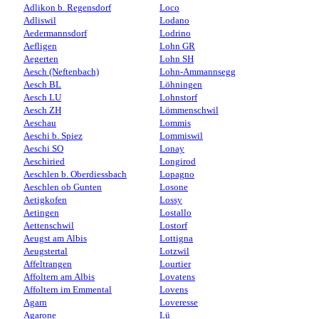
Adlikon b. Regensdorf
Loco
Adliswil
Lodano
Aedermannsdorf
Lodrino
Aefligen
Lohn GR
Aegerten
Lohn SH
Aesch (Neftenbach)
Lohn-Ammannsegg
Aesch BL
Löhningen
Aesch LU
Lohnstorf
Aesch ZH
Lömmenschwil
Aeschau
Lommis
Aeschi b. Spiez
Lommiswil
Aeschi SO
Lonay
Aeschiried
Longirod
Aeschlen b. Oberdiessbach
Lopagno
Aeschlen ob Gunten
Losone
Aetigkofen
Lossy
Aetingen
Lostallo
Aettenschwil
Lostorf
Aeugst am Albis
Lottigna
Aeugstertal
Lotzwil
Affeltrangen
Lourtier
Affoltern am Albis
Lovatens
Affoltern im Emmental
Lovens
Agarn
Loveresse
Agarone
Lü