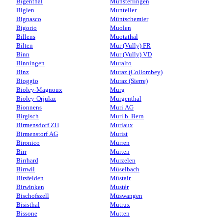
Bigenthal
Münsterlingen
Biglen
Muntelier
Bignasco
Müntschemier
Bigorio
Muolen
Billens
Muotathal
Bilten
Mur (Vully) FR
Binn
Mur (Vully) VD
Binningen
Muralto
Binz
Muraz (Collombey)
Bioggio
Muraz (Sierre)
Bioley-Magnoux
Murg
Bioley-Orjulaz
Murgenthal
Bionnens
Muri AG
Birgisch
Muri b. Bern
Birmensdorf ZH
Muriaux
Birmenstorf AG
Murist
Bironico
Mürren
Birr
Murten
Birrhard
Murzelen
Birrwil
Müselbach
Birsfelden
Müstair
Birwinken
Mustér
Bischofszell
Müswangen
Bisisthal
Mutrux
Bissone
Mutten