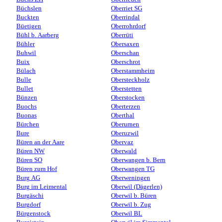
Büchslen
Oberriet SG
Buckten
Oberrindal
Büetigen
Oberrohrdorf
Bühl b. Aarberg
Oberrüti
Bühler
Obersaxen
Buhwil
Oberschan
Buix
Oberschrot
Bülach
Oberstammheim
Bulle
Obersteckholz
Bullet
Oberstetten
Bünzen
Oberstocken
Buochs
Oberterzen
Buonas
Oberthal
Bürchen
Oberurnen
Bure
Oberuzwil
Büren an der Aare
Obervaz
Büren NW
Oberwald
Büren SO
Oberwangen b. Bern
Büren zum Hof
Oberwangen TG
Burg AG
Oberweningen
Burg im Leimental
Oberwil (Dägerlen)
Burgäschi
Oberwil b. Büren
Burgdorf
Oberwil b. Zug
Bürgenstock
Oberwil BL