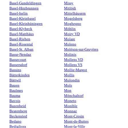
Basel-Gundeldingen
Missy
Basel-Hirzbrunnen
Mitlödi
Basel-Iselin
Mittelhäusern
Basel-Kleinbasel
Mogelsberg
Basel-Kleinhüningen
Moghegno
Basel-Klybeck
Möhlin
Basel-Matthäus
Moiry VD
Basel-Riehen
Molare
Basel-Rosental
Moleno
Basel-St. Alban
Moléson-sur-Gruyères
Basse-Nendaz
Molinis
Bassecourt
Mollens VD
Bassersdorf
Mollens VS
Bassins
Mollie-Margot
Bätterkinden
Mollis
Bättwil
Molondin
Bauen
Mols
Baulmes
Mon
Bauma
Mönchaltorf
Bavois
Moneto
Bazenheid
Monible
Beatenberg
Monnaz
Beckenried
Mont-Crosin
Bedano
Mont-de-Buttes
Bedigliora
Mont-la-Ville