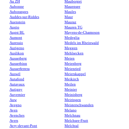
Au ZH
Mauborget
Aubonne
Mauensee
Auboranges
Maules
Auddes-sur-Riddes
Maur
Auenstein
Mauraz
Augio
Mauren TG
Augst BL
Mayens-de-Chamoson
Aumont
Medeglia
Auressio
Medels im Rheinwald
Aurigeno
Meggen
Auslikon
Mehlsecken
Ausserberg
Meien
Ausserbinn
Meienberg
Ausserferrera
Meienried
Auswil
Meierskappel
Autafond
Meikirch
Autavaux
Meilen
Autigny
Meinier
Auvernier
Meinisberg
Auw
Meiringen
Avegno
Meisterschwanden
Aven
Melano
Avenches
Melchnau
Avers
Melchsee-Frutt
Avry-devant-Pont
Melchtal