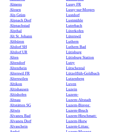
Almens
Lussy FR
Alosen
Lussy-sur-Morges
Alp Grüm
Lustdorf
Alpnach Dorf
Lustmühle
Alpnachstad
Luterbach
Alpthal
Lüterkofen
Alt St. Johann
Lüterswil
Altbüron
Luthern
Altdorf SH
Luthern Bad
Altdorf UR
Lütisburg
Alten
Lütisburg Station
Altendorf
Lutry
Altenrhein
Lütschental
Alterswil FR
Lützelflüh-Goldbach
Alterswilen
Lutzenberg
Altikon
Luven
Altishausen
Luzein
Altishofen
Luzern-
Altnau
Luzern-Altstadt
Altstätten SG
Luzern-Biregg:
Altwis
Luzern-Bruch
Alvaneu Bad
Luzern-Hirschmatt:
Alvaneu Dorf
Luzern-Horw
Alvaschein
Luzern-Littau:
Ambrì
Luzern-Musegg