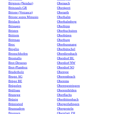
Brignon (Nendaz)
Oberaach
Brinzauls GR
Oberägeri
Brione (Verzasca)
Oberarth
Brione sopra Minusio
Oberbalm
Brislach
Oberbalmberg
Brissago
Oberbipp
Bristen
Oberbuchsiten
Brittern
Oberbüren
Brittnau
Oberburg
Broc
Oberbussnang
Broglio
Oberbütschel
Bronschhofen
Oberdiessbach
Brontallo
Oberdorf BL
Brot-Dessous
Oberdorf NW
Brot-Plamboz
Oberdorf SO
Bruderholz
Oberegg
Brugg AG
Oberembrach
Brügg BE
Oberems
Brügglen
Oberengstringen
Brülisau
Oberentfelden
Brunegg
Oberflachs
Brünig
Oberfrittenbach
Brünisried
Obergerlafingen
Brunnadern
Obergesteln
Brunnen
Oberglatt ZH