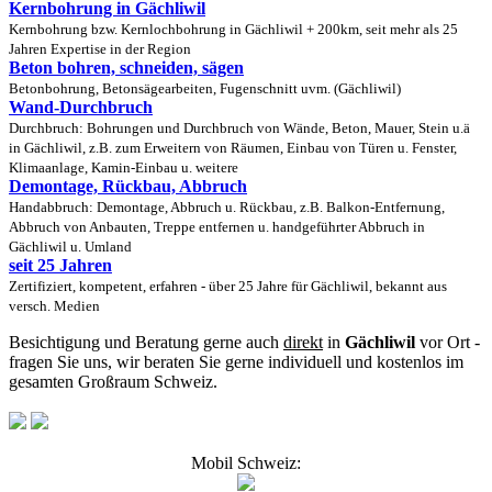
Kernbohrung in Gächliwil
Kernbohrung bzw. Kernlochbohrung in Gächliwil + 200km, seit mehr als 25
Jahren Expertise in der Region
Beton bohren, schneiden, sägen
Betonbohrung, Betonsägearbeiten, Fugenschnitt uvm. (Gächliwil)
Wand-Durchbruch
Durchbruch: Bohrungen und Durchbruch von Wände, Beton, Mauer, Stein u.ä
in Gächliwil, z.B. zum Erweitern von Räumen, Einbau von Türen u. Fenster,
Klimaanlage, Kamin-Einbau u. weitere
Demontage, Rückbau, Abbruch
Handabbruch: Demontage, Abbruch u. Rückbau, z.B. Balkon-Entfernung,
Abbruch von Anbauten, Treppe entfernen u. handgeführter Abbruch in
Gächliwil u. Umland
seit 25 Jahren
Zertifiziert, kompetent, erfahren - über 25 Jahre für Gächliwil, bekannt aus
versch. Medien
Besichtigung und Beratung gerne auch
direkt
in
Gächliwil
vor Ort -
fragen Sie uns, wir beraten Sie gerne individuell und kostenlos im
gesamten Großraum Schweiz.
Mobil Schweiz: