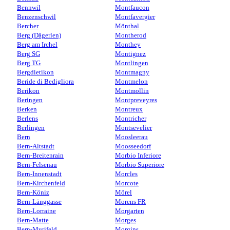
Bennwil
Montfaucon
Benzenschwil
Montfavergier
Bercher
Mönthal
Berg (Dägerlen)
Montherod
Berg am Irchel
Monthey
Berg SG
Montignez
Berg TG
Montlingen
Bergdietikon
Montmagny
Beride di Bedigliora
Montmelon
Berikon
Montmollin
Beringen
Montpreveyres
Berken
Montreux
Berlens
Montricher
Berlingen
Montsevelier
Bern
Moosleerau
Bern-Altstadt
Moosseedorf
Bern-Breitenrain
Morbio Inferiore
Bern-Felsenau
Morbio Superiore
Bern-Innenstadt
Morcles
Bern-Kirchenfeld
Morcote
Bern-Köniz
Mörel
Bern-Länggasse
Morens FR
Bern-Lorraine
Morgarten
Bern-Matte
Morges
Bern-Murifeld
Morgins