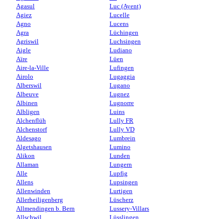
Agasul
Luc (Ayent)
Agiez
Lucelle
Agno
Lucens
Agra
Lüchingen
Agriswil
Luchsingen
Aigle
Ludiano
Aïre
Lüen
Aire-la-Ville
Lufingen
Airolo
Lugaggia
Alberswil
Lugano
Albeuve
Lugnez
Albinen
Lugnorre
Albligen
Luins
Alchenflüh
Lully FR
Alchenstorf
Lully VD
Aldesago
Lumbrein
Algetshausen
Lumino
Alikon
Lunden
Allaman
Lungern
Alle
Lupfig
Allens
Lupsingen
Allenwinden
Lurtigen
Allerheiligenberg
Lüscherz
Allmendingen b. Bern
Lussery-Villars
Allschwil
Lüsslingen