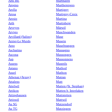
Arni BE
Marthalen
Arogno
Martherenges
Arolla
Martigny
Arosa
Martigny-Croix
Arosio
Martina
Arth
Martisberg
Arveyes
Märwil
Arvigo
Maschwanden
Arvillard (Salins)
Mase
Arzier-Le Muids
Masein
Arzo
Maseltrangen
Ascharina
Massagno
Ascona
Massongex
Asp
Massonnens
Assens
Mastrils
Astano
Mathod
Asuel
Mathon
Athenaz (Avusy)
Matran
Attalens
Matt
Attelwil
Matten (St. Stephan)
Attikon
Matten b. Interlaken
Attinghausen
Mattstetten
Attiswil
Mattwil
Au SG
Matzendorf
Au TG
Matzingen