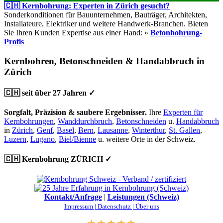
🇨🇭 Kernbohrung: Experten in Zürich gesucht?
Sonderkonditionen für Bauunternehmen, Bauträger, Architekten,
Installateure, Elektriker und weitere Handwerk-Branchen. Bieten
Sie Ihren Kunden Expertise aus einer Hand: »
Betonbohrung-
Profis
Kernbohren, Betonschneiden & Handabbruch in
Zürich
🇨🇭 seit über 27 Jahren ✓
Sorgfalt, Präzision & saubere Ergebnisser.
Ihre
Experten für
Kernbohrungen
,
Wanddurchbruch
,
Betonschneiden
u.
Handabbruch
in
Zürich
,
Genf
,
Basel
,
Bern
,
Lausanne
,
Winterthur
,
St. Gallen
,
Luzern
,
Lugano
,
Biel/Bienne
u. weitere Orte in der Schweiz.
🇨🇭 Kernbohrung ZÜRICH ✓
Kontakt/Anfrage
|
Leistungen (Schweiz)
Impressum |
Datenschutz |
Über uns