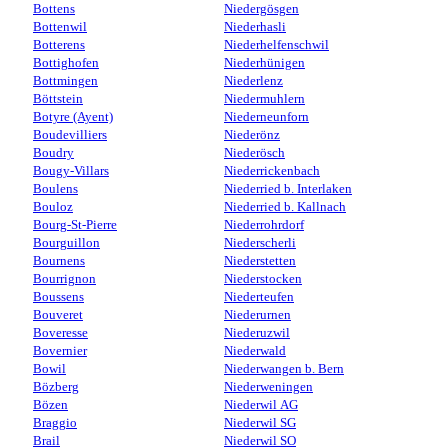
Bottens
Niedergösgen
Bottenwil
Niederhasli
Botterens
Niederhelfenschwil
Bottighofen
Niederhünigen
Bottmingen
Niederlenz
Böttstein
Niedermuhlern
Botyre (Ayent)
Niederneunforn
Boudevilliers
Niederönz
Boudry
Niederösch
Bougy-Villars
Niederrickenbach
Boulens
Niederried b. Interlaken
Bouloz
Niederried b. Kallnach
Bourg-St-Pierre
Niederrohrdorf
Bourguillon
Niederscherli
Bournens
Niederstetten
Bourrignon
Niederstocken
Boussens
Niederteufen
Bouveret
Niederurnen
Boveresse
Niederuzwil
Bovernier
Niederwald
Bowil
Niederwangen b. Bern
Bözberg
Niederweningen
Bözen
Niederwil AG
Braggio
Niederwil SG
Brail
Niederwil SO