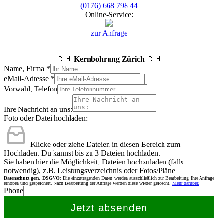
(0176) 668 798 44
Online-Service:
zur Anfrage
🇨🇭
Kernbohrung Zürich
🇨🇭
Name, Firma
*
eMail-Adresse
*
Vorwahl, Telefon
Ihre Nachricht an uns:
Foto oder Datei hochladen:
Klicke oder ziehe Dateien in diesen Bereich zum
Hochladen.
Du kannst bis zu 3 Dateien hochladen.
Sie haben hier die Möglichkeit, Dateien hochzuladen (falls
notwendig), z.B. Leistungsverzeichnis oder Fotos/Pläne
Datenschutz gem. DSGVO
: Die einzutragenden Daten werden ausschließlich zur Bearbeitung Ihre Anfrage
erhoben und gespeichert. Nach Bearbeitung der Anfrage werden diese wieder gelöscht.
Mehr darüber.
Phone
Jetzt absenden