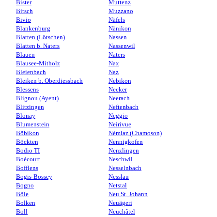
Bister
Muttenz
Bitsch
Muzzano
Bivio
Näfels
Blankenburg
Nänikon
Blatten (Lötschen)
Nassen
Blatten b. Naters
Nassenwil
Blauen
Naters
Blausee-Mitholz
Nax
Bleienbach
Naz
Bleiken b. Oberdiessbach
Nebikon
Blessens
Necker
Blignou (Ayent)
Neerach
Blitzingen
Neftenbach
Blonay
Neggio
Blumenstein
Neirivue
Böbikon
Némiaz (Chamoson)
Böckten
Nennigkofen
Bodio TI
Nenzlingen
Boécourt
Neschwil
Bofflens
Nesselnbach
Bogis-Bossey
Nesslau
Bogno
Netstal
Bôle
Neu St. Johann
Bolken
Neuägeri
Boll
Neuchâtel