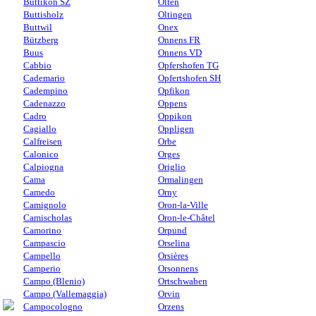
Buttikon SZ
Olten
Buttisholz
Oltingen
Buttwil
Onex
Bützberg
Onnens FR
Buus
Onnens VD
Cabbio
Opfershofen TG
Cademario
Opfertshofen SH
Cadempino
Opfikon
Cadenazzo
Oppens
Cadro
Oppikon
Cagiallo
Oppligen
Calfreisen
Orbe
Calonico
Orges
Calpiogna
Origlio
Cama
Ormalingen
Camedo
Orny
Camignolo
Oron-la-Ville
Camischolas
Oron-le-Châtel
Camorino
Orpund
Campascio
Orselina
Campello
Orsières
Camperio
Orsonnens
Campo (Blenio)
Ortschwaben
Campo (Vallemaggia)
Orvin
Campocologno
Orzens