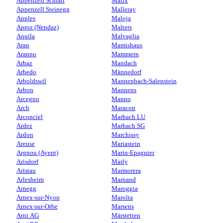
Appenzell Schlatt
Malix
Appenzell Steinegg
Malleray
Apples
Maloja
Aproz (Nendaz)
Malters
Aquila
Malvaglia
Aran
Mamishaus
Aranno
Mammern
Arbaz
Mandach
Arbedo
Männedorf
Arboldswil
Mannenbach-Salenstein
Arbon
Mannens
Arcegno
Manno
Arch
Maracon
Arconciel
Marbach LU
Ardez
Marbach SG
Ardon
Marchissy
Areuse
Mariastein
Argnou (Ayent)
Marin-Epagnier
Arisdorf
Marly
Aristau
Marmorera
Arlesheim
Marnand
Arnegg
Maroggia
Arnex-sur-Nyon
Marolta
Arnex-sur-Orbe
Marsens
Arni AG
Märstetten