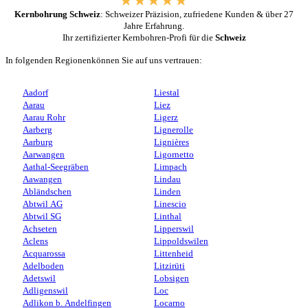
Kernbohrung Schweiz
: Schweizer Präzision, zufriedene Kunden & über 27
Jahre Erfahrung.
Ihr zertifizierter Kernbohren-Profi für die
Schweiz
In folgenden Regionenkönnen Sie auf uns vertrauen:
Aadorf
Liestal
Aarau
Liez
Aarau Rohr
Ligerz
Aarberg
Lignerolle
Aarburg
Lignières
Aarwangen
Ligornetto
Aathal-Seegräben
Limpach
Aawangen
Lindau
Abländschen
Linden
Abtwil AG
Linescio
Abtwil SG
Linthal
Achseten
Lipperswil
Aclens
Lippoldswilen
Acquarossa
Littenheid
Adelboden
Litzirüti
Adetswil
Lobsigen
Adligenswil
Loc
Adlikon b. Andelfingen
Locarno