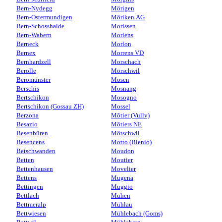
Bern-Nydegg
Mörigen
Bern-Ostermundigen
Möriken AG
Bern-Schosshalde
Morissen
Bern-Wabern
Morlens
Berneck
Morlon
Bernex
Morrens VD
Bernhardzell
Morschach
Berolle
Mörschwil
Beromünster
Mosen
Berschis
Mosnang
Bertschikon
Mosogno
Bertschikon (Gossau ZH)
Mossel
Berzona
Môtier (Vully)
Besazio
Môtiers NE
Besenbüren
Mötschwil
Besencens
Motto (Blenio)
Betschwanden
Moudon
Betten
Moutier
Bettenhausen
Movelier
Bettens
Mugena
Bettingen
Muggio
Bettlach
Muhen
Bettmeralp
Mühlau
Bettwiesen
Mühlebach (Goms)