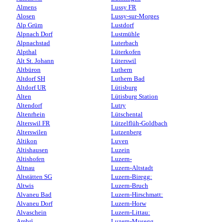
Almens
Lussy FR
Alosen
Lussy-sur-Morges
Alp Grüm
Lustdorf
Alpnach Dorf
Lustmühle
Alpnachstad
Luterbach
Alpthal
Lüterkofen
Alt St. Johann
Lüterswil
Altbüron
Luthern
Altdorf SH
Luthern Bad
Altdorf UR
Lütisburg
Alten
Lütisburg Station
Altendorf
Lutry
Altenrhein
Lütschental
Alterswil FR
Lützelflüh-Goldbach
Alterswilen
Lutzenberg
Altikon
Luven
Altishausen
Luzein
Altishofen
Luzern-
Altnau
Luzern-Altstadt
Altstätten SG
Luzern-Biregg:
Altwis
Luzern-Bruch
Alvaneu Bad
Luzern-Hirschmatt:
Alvaneu Dorf
Luzern-Horw
Alvaschein
Luzern-Littau:
Ambrì
Luzern-Musegg