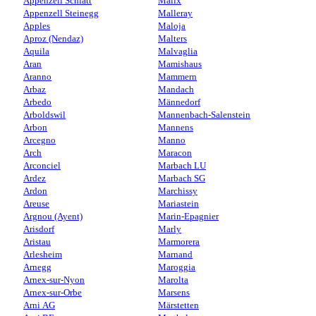
Appenzell Schlatt
Malix
Appenzell Steinegg
Malleray
Apples
Maloja
Aproz (Nendaz)
Malters
Aquila
Malvaglia
Aran
Mamishaus
Aranno
Mammern
Arbaz
Mandach
Arbedo
Männedorf
Arboldswil
Mannenbach-Salenstein
Arbon
Mannens
Arcegno
Manno
Arch
Maracon
Arconciel
Marbach LU
Ardez
Marbach SG
Ardon
Marchissy
Areuse
Mariastein
Argnou (Ayent)
Marin-Epagnier
Arisdorf
Marly
Aristau
Marmorera
Arlesheim
Marnand
Arnegg
Maroggia
Arnex-sur-Nyon
Marolta
Arnex-sur-Orbe
Marsens
Arni AG
Märstetten