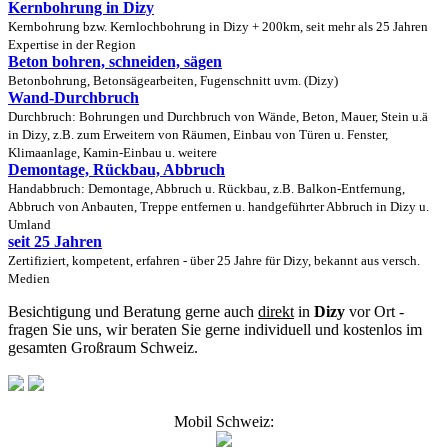
Kernbohrung in Dizy
Kernbohrung bzw. Kernlochbohrung in Dizy + 200km, seit mehr als 25 Jahren
Expertise in der Region
Beton bohren, schneiden, sägen
Betonbohrung, Betonsägearbeiten, Fugenschnitt uvm. (Dizy)
Wand-Durchbruch
Durchbruch: Bohrungen und Durchbruch von Wände, Beton, Mauer, Stein u.ä
in Dizy, z.B. zum Erweitern von Räumen, Einbau von Türen u. Fenster,
Klimaanlage, Kamin-Einbau u. weitere
Demontage, Rückbau, Abbruch
Handabbruch: Demontage, Abbruch u. Rückbau, z.B. Balkon-Entfernung,
Abbruch von Anbauten, Treppe entfernen u. handgeführter Abbruch in Dizy u.
Umland
seit 25 Jahren
Zertifiziert, kompetent, erfahren - über 25 Jahre für Dizy, bekannt aus versch.
Medien
Besichtigung und Beratung gerne auch
direkt
in
Dizy
vor Ort -
fragen Sie uns, wir beraten Sie gerne individuell und kostenlos im
gesamten Großraum Schweiz.
Mobil Schweiz: