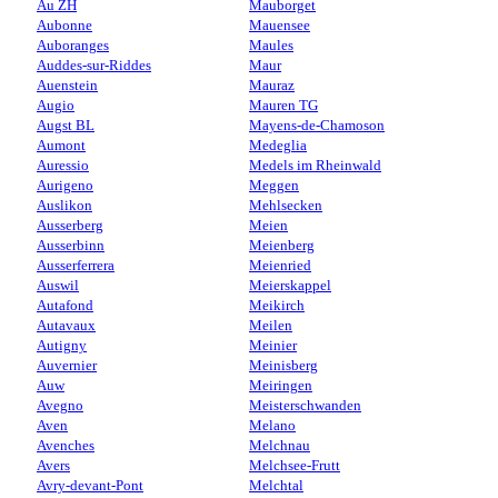
Au ZH
Mauborget
Aubonne
Mauensee
Auboranges
Maules
Auddes-sur-Riddes
Maur
Auenstein
Mauraz
Augio
Mauren TG
Augst BL
Mayens-de-Chamoson
Aumont
Medeglia
Auressio
Medels im Rheinwald
Aurigeno
Meggen
Auslikon
Mehlsecken
Ausserberg
Meien
Ausserbinn
Meienberg
Ausserferrera
Meienried
Auswil
Meierskappel
Autafond
Meikirch
Autavaux
Meilen
Autigny
Meinier
Auvernier
Meinisberg
Auw
Meiringen
Avegno
Meisterschwanden
Aven
Melano
Avenches
Melchnau
Avers
Melchsee-Frutt
Avry-devant-Pont
Melchtal