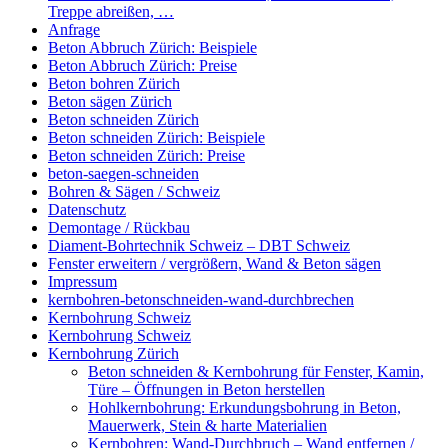
Treppe abreißen, …
Anfrage
Beton Abbruch Zürich: Beispiele
Beton Abbruch Zürich: Preise
Beton bohren Zürich
Beton sägen Zürich
Beton schneiden Zürich
Beton schneiden Zürich: Beispiele
Beton schneiden Zürich: Preise
beton-saegen-schneiden
Bohren & Sägen / Schweiz
Datenschutz
Demontage / Rückbau
Diament-Bohrtechnik Schweiz – DBT Schweiz
Fenster erweitern / vergrößern, Wand & Beton sägen
Impressum
kernbohren-betonschneiden-wand-durchbrechen
Kernbohrung Schweiz
Kernbohrung Schweiz
Kernbohrung Zürich
Beton schneiden & Kernbohrung für Fenster, Kamin,
Türe – Öffnungen in Beton herstellen
Hohlkernbohrung: Erkundungsbohrung in Beton,
Mauerwerk, Stein & harte Materialien
Kernbohren: Wand-Durchbruch – Wand entfernen /