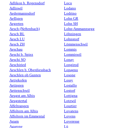
Adlikon b. Regensdorf
Loco
Adliswil
Lodano
Aedermannsdorf
Lodrino
Aefligen
Lohn GR
Aegerten
Lohn SH
Aesch (Neftenbach)
Lohn-Ammannsegg
Aesch BL
Löhningen
Aesch LU
Lohnstorf
Aesch ZH
Lömmenschwil
Aeschau
Lommis
Aeschi b. Spiez
Lommiswil
Aeschi SO
Lonay
Aeschiried
Longirod
Aeschlen b. Oberdiessbach
Lopagno
Aeschlen ob Gunten
Losone
Aetigkofen
Lossy
Aetingen
Lostallo
Aettenschwil
Lostorf
Aeugst am Albis
Lottigna
Aeugstertal
Lotzwil
Affeltrangen
Lourtier
Affoltern am Albis
Lovatens
Affoltern im Emmental
Lovens
Agarn
Loveresse
Agarone
Lü