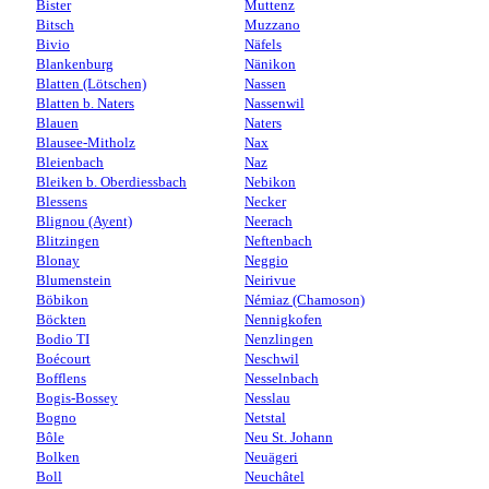
Bister
Muttenz
Bitsch
Muzzano
Bivio
Näfels
Blankenburg
Nänikon
Blatten (Lötschen)
Nassen
Blatten b. Naters
Nassenwil
Blauen
Naters
Blausee-Mitholz
Nax
Bleienbach
Naz
Bleiken b. Oberdiessbach
Nebikon
Blessens
Necker
Blignou (Ayent)
Neerach
Blitzingen
Neftenbach
Blonay
Neggio
Blumenstein
Neirivue
Böbikon
Némiaz (Chamoson)
Böckten
Nennigkofen
Bodio TI
Nenzlingen
Boécourt
Neschwil
Bofflens
Nesselnbach
Bogis-Bossey
Nesslau
Bogno
Netstal
Bôle
Neu St. Johann
Bolken
Neuägeri
Boll
Neuchâtel