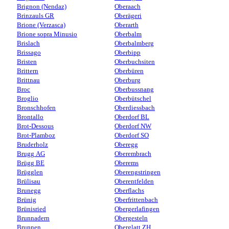
Brignon (Nendaz)
Oberaach
Brinzauls GR
Oberägeri
Brione (Verzasca)
Oberarth
Brione sopra Minusio
Oberbalm
Brislach
Oberbalmberg
Brissago
Oberbipp
Bristen
Oberbuchsiten
Brittern
Oberbüren
Brittnau
Oberburg
Broc
Oberbussnang
Broglio
Oberbütschel
Bronschhofen
Oberdiessbach
Brontallo
Oberdorf BL
Brot-Dessous
Oberdorf NW
Brot-Plamboz
Oberdorf SO
Bruderholz
Oberegg
Brugg AG
Oberembrach
Brügg BE
Oberems
Brügglen
Oberengstringen
Brülisau
Oberentfelden
Brunegg
Oberflachs
Brünig
Oberfrittenbach
Brünisried
Obergerlafingen
Brunnadern
Obergesteln
Brunnen
Oberglatt ZH