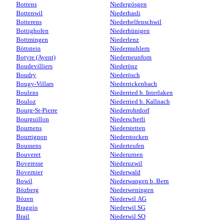
Bottens
Niedergösgen
Bottenwil
Niederhasli
Botterens
Niederhelfenschwil
Bottighofen
Niederhünigen
Bottmingen
Niederlenz
Böttstein
Niedermuhlern
Botyre (Ayent)
Niederneunforn
Boudevilliers
Niederönz
Boudry
Niederösch
Bougy-Villars
Niederrickenbach
Boulens
Niederried b. Interlaken
Bouloz
Niederried b. Kallnach
Bourg-St-Pierre
Niederrohrdorf
Bourguillon
Niederscherli
Bournens
Niederstetten
Bourrignon
Niederstocken
Boussens
Niederteufen
Bouveret
Niederurnen
Boveresse
Niederuzwil
Bovernier
Niederwald
Bowil
Niederwangen b. Bern
Bözberg
Niederweningen
Bözen
Niederwil AG
Braggio
Niederwil SG
Brail
Niederwil SO