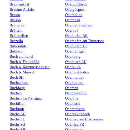
Brunnenthal
Obergoldbach
Brusino Arsizio
Obergösgen
Brusio
Oberhallau
Bruson
Oberhasli
Brüttelen
Oberhelfenschwil
Brütten
Oberhof
Brüttisellen
Oberhofen AG
Bruzella
Oberhofen am Thunersee
Bubendorf
Oberhofen TG
Bubikon
Oberhünigen
Buch am Irchel
Oberiberg
Buch b. Frauenfeld
Oberkirch LU
Buch b. Kümmertshausen
Oberkulm
Buch b. Märwil
Oberlunkhofen
Buch SH
Obermumpf
Buchackern
Obermutten
Buchberg
Obernau
Buchen
Oberneunforn
Buchen im Prättigau
Oberönz
Buchillon
Oberösch
Buchrain
Oberramsern
Buchs AG
Oberrickenbach
Buchs LU
Oberried am Brienzersee
Buchs SG
Oberried FR
Buchs ZH
Oberrieden