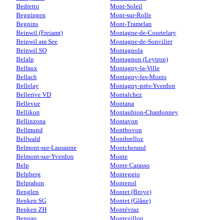
Bedretto
Mont-Soleil
Beggingen
Mont-sur-Rolle
Begnins
Mont-Tramelan
Beinwil (Freiamt)
Montagne-de-Courtelary
Beinwil am See
Montagne-de-Sonvilier
Beinwil SO
Montagnola
Belalp
Montagnon (Leytron)
Belfaux
Montagny-la-Ville
Bellach
Montagny-les-Monts
Bellelay
Montagny-près-Yverdon
Bellerive VD
Montalchez
Bellevue
Montana
Bellikon
Montaubion-Chardonney
Bellinzona
Montavon
Bellmund
Montbovon
Bellwald
Montbrelloz
Belmont-sur-Lausanne
Montcherand
Belmont-sur-Yverdon
Monte
Belp
Monte Carasso
Belpberg
Monteggio
Belprahon
Montenol
Benglen
Montet (Broye)
Benken SG
Montet (Glâne)
Benken ZH
Montévraz
Bennau
Montezillon