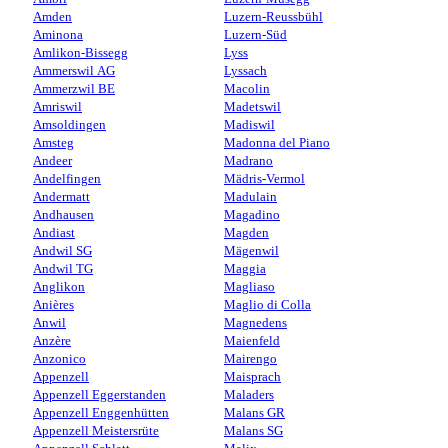
Amden
Luzern-Reussbühl
Aminona
Luzern-Süd
Amlikon-Bissegg
Lyss
Ammerswil AG
Lyssach
Ammerzwil BE
Macolin
Amriswil
Madetswil
Amsoldingen
Madiswil
Amsteg
Madonna del Piano
Andeer
Madrano
Andelfingen
Mädris-Vermol
Andermatt
Madulain
Andhausen
Magadino
Andiast
Magden
Andwil SG
Mägenwil
Andwil TG
Maggia
Anglikon
Magliaso
Anières
Maglio di Colla
Anwil
Magnedens
Anzère
Maienfeld
Anzonico
Mairengo
Appenzell
Maisprach
Appenzell Eggerstanden
Maladers
Appenzell Enggenhütten
Malans GR
Appenzell Meistersrüte
Malans SG