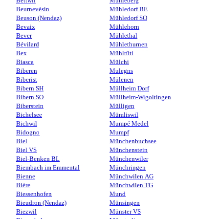
Bettwil
Mühleberg
Beurnevésin
Mühledorf BE
Beuson (Nendaz)
Mühledorf SO
Bevaix
Mühlehorn
Bever
Mühlethal
Bévilard
Mühlethurnen
Bex
Mühlrüti
Biasca
Mülchi
Biberen
Mulegns
Biberist
Mülenen
Bibern SH
Müllheim Dorf
Bibern SO
Müllheim-Wigoltingen
Biberstein
Mülligen
Bichelsee
Mümliswil
Bichwil
Mumpé Medel
Bidogno
Mumpf
Biel
Münchenbuchsee
Biel VS
Münchenstein
Biel-Benken BL
Münchenwiler
Biembach im Emmental
Münchringen
Bienne
Münchwilen AG
Bière
Münchwilen TG
Biessenhofen
Mund
Bieudron (Nendaz)
Münsingen
Biezwil
Münster VS