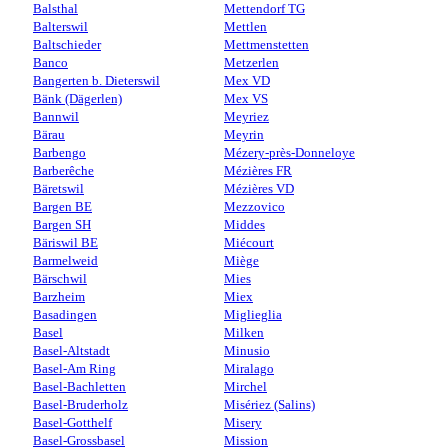
Balsthal
Mettendorf TG
Balterswil
Mettlen
Baltschieder
Mettmenstetten
Banco
Metzerlen
Bangerten b. Dieterswil
Mex VD
Bänk (Dägerlen)
Mex VS
Bannwil
Meyriez
Bärau
Meyrin
Barbengo
Mézery-près-Donneloye
Barberêche
Mézières FR
Bäretswil
Mézières VD
Bargen BE
Mezzovico
Bargen SH
Middes
Bäriswil BE
Miécourt
Barmelweid
Miège
Bärschwil
Mies
Barzheim
Miex
Basadingen
Miglieglia
Basel
Milken
Basel-Altstadt
Minusio
Basel-Am Ring
Miralago
Basel-Bachletten
Mirchel
Basel-Bruderholz
Misériez (Salins)
Basel-Gotthelf
Misery
Basel-Grossbasel
Mission