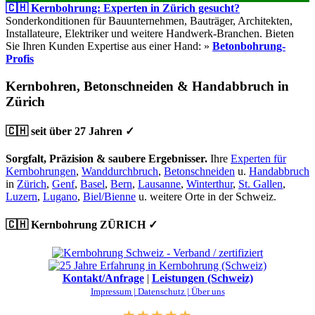
🇨🇭 Kernbohrung: Experten in Zürich gesucht?
Sonderkonditionen für Bauunternehmen, Bauträger, Architekten,
Installateure, Elektriker und weitere Handwerk-Branchen. Bieten
Sie Ihren Kunden Expertise aus einer Hand: »
Betonbohrung-
Profis
Kernbohren, Betonschneiden & Handabbruch in
Zürich
🇨🇭 seit über 27 Jahren ✓
Sorgfalt, Präzision & saubere Ergebnisser.
Ihre
Experten für
Kernbohrungen
,
Wanddurchbruch
,
Betonschneiden
u.
Handabbruch
in
Zürich
,
Genf
,
Basel
,
Bern
,
Lausanne
,
Winterthur
,
St. Gallen
,
Luzern
,
Lugano
,
Biel/Bienne
u. weitere Orte in der Schweiz.
🇨🇭 Kernbohrung ZÜRICH ✓
Kontakt/Anfrage
|
Leistungen (Schweiz)
Impressum |
Datenschutz |
Über uns