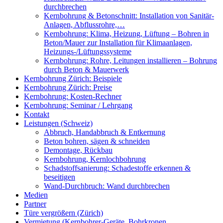
durchbrechen
Kernbohrung & Betonschnitt: Installation von Sanitär-
Anlagen, Abflussrohre,…
Kernbohrung: Klima, Heizung, Lüftung – Bohren in
Beton/Mauer zur Installation für Klimaanlagen,
Heizungs-/Lüftungssysteme
Kernbohrung: Rohre, Leitungen installieren – Bohrung
durch Beton & Mauerwerk
Kernbohrung Zürich: Beispiele
Kernbohrung Zürich: Preise
Kernbohrung: Kosten-Rechner
Kernbohrung: Seminar / Lehrgang
Kontakt
Leistungen (Schweiz)
Abbruch, Handabbruch & Entkernung
Beton bohren, sägen & schneiden
Demontage, Rückbau
Kernbohrung, Kernlochbohrung
Schadstoffsanierung: Schadestoffe erkennen &
beseitigen
Wand-Durchbruch: Wand durchbrechen
Medien
Partner
Türe vergrößern (Zürich)
Vermietung (Kernbohrer-Geräte, Bohrkronen