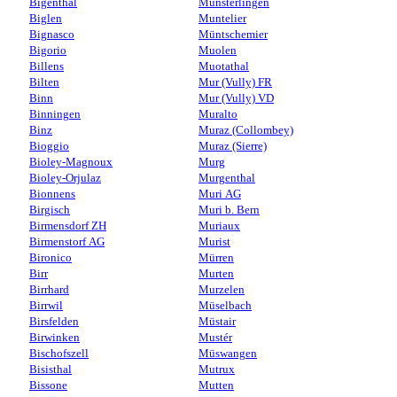
Bigenthal
Münsterlingen
Biglen
Muntelier
Bignasco
Müntschemier
Bigorio
Muolen
Billens
Muotathal
Bilten
Mur (Vully) FR
Binn
Mur (Vully) VD
Binningen
Muralto
Binz
Muraz (Collombey)
Bioggio
Muraz (Sierre)
Bioley-Magnoux
Murg
Bioley-Orjulaz
Murgenthal
Bionnens
Muri AG
Birgisch
Muri b. Bern
Birmensdorf ZH
Muriaux
Birmenstorf AG
Murist
Bironico
Mürren
Birr
Murten
Birrhard
Murzelen
Birrwil
Müselbach
Birsfelden
Müstair
Birwinken
Mustér
Bischofszell
Müswangen
Bisisthal
Mutrux
Bissone
Mutten