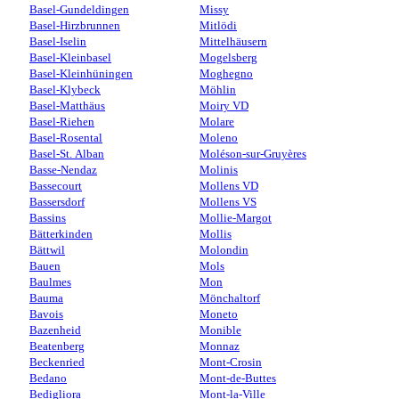
Basel-Gundeldingen
Missy
Basel-Hirzbrunnen
Mitlödi
Basel-Iselin
Mittelhäusern
Basel-Kleinbasel
Mogelsberg
Basel-Kleinhüningen
Moghegno
Basel-Klybeck
Möhlin
Basel-Matthäus
Moiry VD
Basel-Riehen
Molare
Basel-Rosental
Moleno
Basel-St. Alban
Moléson-sur-Gruyères
Basse-Nendaz
Molinis
Bassecourt
Mollens VD
Bassersdorf
Mollens VS
Bassins
Mollie-Margot
Bätterkinden
Mollis
Bättwil
Molondin
Bauen
Mols
Baulmes
Mon
Bauma
Mönchaltorf
Bavois
Moneto
Bazenheid
Monible
Beatenberg
Monnaz
Beckenried
Mont-Crosin
Bedano
Mont-de-Buttes
Bedigliora
Mont-la-Ville