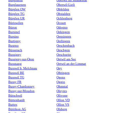
Burgistein
Oberwil im Simmental
Burglauenen
Oberwil-Lieli
Bürglen OW
Obfelden
Bürglen TG
Obstalden
Bürglen UR
Ochlenberg
Büriswilen
Ocourt
Büron
Odogno
Bursinel
Oekingen
Bursins
Oensingen
Burtigny
Oerlingen
Buseno
Oeschenbach
Büsserach
Oeschgen
Bussigny
Oeschseite
Bussigny-sur-Oron
Oetwil am See
Bussnang
Oetwil an der Limmat
Busswil b. Melchnau
Oey
Busswil BE
Oftringen
Busswil TG
Ogens
Bussy FR
Oggio
Bussy-Chardonney
Ohmstal
Bussy-sur-Moudon
Oleyres
Bütschwil
Olivone
Büttenhardt
Ollon VD
Buttes
Ollon VS
Büttikon AG
Olsberg