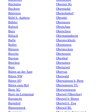
Büchslen
Oberriet SG
Buckten
Oberrindal
Büetigen
Oberrohrdorf
Bühl b. Aarberg
Oberrüti
Bühler
Obersaxen
Buhwil
Oberschan
Buix
Oberschrot
Bülach
Oberstammheim
Bulle
Obersteckholz
Bullet
Oberstetten
Bünzen
Oberstocken
Buochs
Oberterzen
Buonas
Oberthal
Bürchen
Oberurnen
Bure
Oberuzwil
Büren an der Aare
Obervaz
Büren NW
Oberwald
Büren SO
Oberwangen b. Bern
Büren zum Hof
Oberwangen TG
Burg AG
Oberweningen
Burg im Leimental
Oberwil (Dägerlen)
Burgäschi
Oberwil b. Büren
Burgdorf
Oberwil b. Zug
Bürgenstock
Oberwil BL