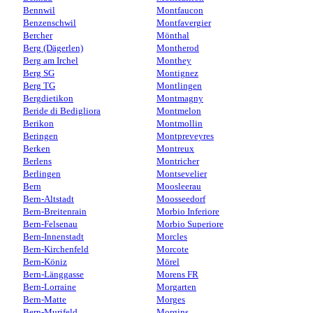
Bennwil
Montfaucon
Benzenschwil
Montfavergier
Bercher
Mönthal
Berg (Dägerlen)
Montherod
Berg am Irchel
Monthey
Berg SG
Montignez
Berg TG
Montlingen
Bergdietikon
Montmagny
Beride di Bedigliora
Montmelon
Berikon
Montmollin
Beringen
Montpreveyres
Berken
Montreux
Berlens
Montricher
Berlingen
Montsevelier
Bern
Moosleerau
Bern-Altstadt
Moosseedorf
Bern-Breitenrain
Morbio Inferiore
Bern-Felsenau
Morbio Superiore
Bern-Innenstadt
Morcles
Bern-Kirchenfeld
Morcote
Bern-Köniz
Mörel
Bern-Länggasse
Morens FR
Bern-Lorraine
Morgarten
Bern-Matte
Morges
Bern-Murifeld
Morgins