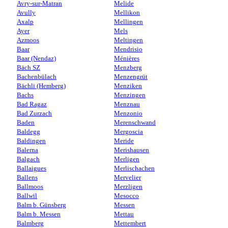
Avry-sur-Matran
Melide
Avully
Mellikon
Axalp
Mellingen
Ayer
Mels
Azmoos
Meltingen
Baar
Mendrisio
Baar (Nendaz)
Ménières
Bäch SZ
Menzberg
Bachenbülach
Menzengrüt
Bächli (Hemberg)
Menziken
Bachs
Menzingen
Bad Ragaz
Menznau
Bad Zurzach
Menzonio
Baden
Merenschwand
Baldegg
Mergoscia
Baldingen
Meride
Balerna
Merishausen
Balgach
Merligen
Ballaigues
Merlischachen
Ballens
Mervelier
Ballmoos
Merzligen
Ballwil
Mesocco
Balm b. Günsberg
Messen
Balm b. Messen
Mettau
Balmberg
Mettembert