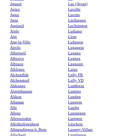
Agasul
Luc (Ayent)
Agiez
Lucelle
Agno
Lucens
Agra
Lüchingen
Agriswil
Luchsingen
Aigle
Ludiano
Aïre
Lüen
Aire-la-Ville
Lufingen
Airolo
Lugaggia
Alberswil
Lugano
Albeuve
Lugnez
Albinen
Lugnorre
Albligen
Luins
Alchenflüh
Lully FR
Alchenstorf
Lully VD
Aldesago
Lumbrein
Algetshausen
Lumino
Alikon
Lunden
Allaman
Lungern
Alle
Lupfig
Allens
Lupsingen
Allenwinden
Lurtigen
Allerheiligenberg
Lüscherz
Allmendingen b. Bern
Lussery-Villars
Allschwil
Lüsslingen