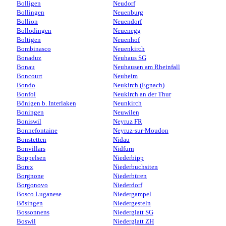
Bolligen
Neudorf
Bollingen
Neuenburg
Bollion
Neuendorf
Bollodingen
Neuenegg
Boltigen
Neuenhof
Bombinasco
Neuenkirch
Bonaduz
Neuhaus SG
Bonau
Neuhausen am Rheinfall
Boncourt
Neuheim
Bondo
Neukirch (Egnach)
Bonfol
Neukirch an der Thur
Bönigen b. Interlaken
Neunkirch
Boningen
Neuwilen
Boniswil
Neyruz FR
Bonnefontaine
Neyruz-sur-Moudon
Bonstetten
Nidau
Bonvillars
Nidfurn
Boppelsen
Niederbipp
Borex
Niederbuchsiten
Borgnone
Niederbüren
Borgonovo
Niederdorf
Bosco Luganese
Niedergampel
Bösingen
Niedergesteln
Bossonnens
Niederglatt SG
Boswil
Niederglatt ZH