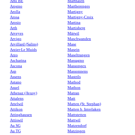
Arni BE
Marthalen
Arogno
Martherenges
Arolla
Martigny
Arosa
Martigny-Croix
Arosio
Martina
Arth
Martisberg
Arveyes
Märwil
Arvigo
Maschwanden
Arvillard (Salins)
Mase
Arzier-Le Muids
Masein
Arzo
Maseltrangen
Ascharina
Massagno
Ascona
Massongex
Asp
Massonnens
Assens
Mastrils
Astano
Mathod
Asuel
Mathon
Athenaz (Avusy)
Matran
Attalens
Matt
Attelwil
Matten (St. Stephan)
Attikon
Matten b. Interlaken
Attinghausen
Mattstetten
Attiswil
Mattwil
Au SG
Matzendorf
Au TG
Matzingen