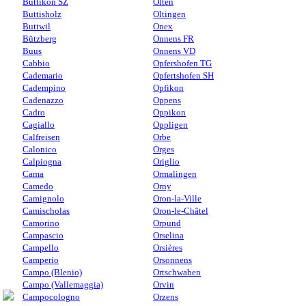
Buttikon SZ
Olten
Buttisholz
Oltingen
Buttwil
Onex
Bützberg
Onnens FR
Buus
Onnens VD
Cabbio
Opfershofen TG
Cademario
Opfertshofen SH
Cadempino
Opfikon
Cadenazzo
Oppens
Cadro
Oppikon
Cagiallo
Oppligen
Calfreisen
Orbe
Calonico
Orges
Calpiogna
Origlio
Cama
Ormalingen
Camedo
Orny
Camignolo
Oron-la-Ville
Camischolas
Oron-le-Châtel
Camorino
Orpund
Campascio
Orselina
Campello
Orsières
Camperio
Orsonnens
Campo (Blenio)
Ortschwaben
Campo (Vallemaggia)
Orvin
Campocologno
Orzens