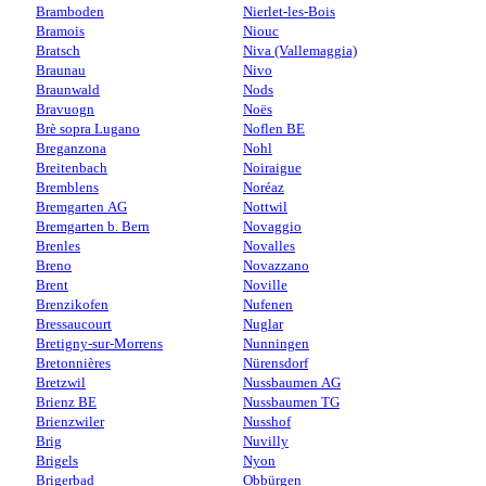
Bramboden
Nierlet-les-Bois
Bramois
Niouc
Bratsch
Niva (Vallemaggia)
Braunau
Nivo
Braunwald
Nods
Bravuogn
Noës
Brè sopra Lugano
Noflen BE
Breganzona
Nohl
Breitenbach
Noiraigue
Bremblens
Noréaz
Bremgarten AG
Nottwil
Bremgarten b. Bern
Novaggio
Brenles
Novalles
Breno
Novazzano
Brent
Noville
Brenzikofen
Nufenen
Bressaucourt
Nuglar
Bretigny-sur-Morrens
Nunningen
Bretonnières
Nürensdorf
Bretzwil
Nussbaumen AG
Brienz BE
Nussbaumen TG
Brienzwiler
Nusshof
Brig
Nuvilly
Brigels
Nyon
Brigerbad
Obbürgen