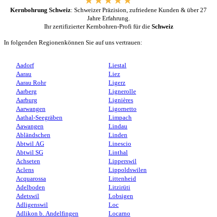
Kernbohrung Schweiz
: Schweizer Präzision, zufriedene Kunden & über 27
Jahre Erfahrung.
Ihr zertifizierter Kernbohren-Profi für die
Schweiz
In folgenden Regionenkönnen Sie auf uns vertrauen:
Aadorf
Liestal
Aarau
Liez
Aarau Rohr
Ligerz
Aarberg
Lignerolle
Aarburg
Lignières
Aarwangen
Ligornetto
Aathal-Seegräben
Limpach
Aawangen
Lindau
Abländschen
Linden
Abtwil AG
Linescio
Abtwil SG
Linthal
Achseten
Lipperswil
Aclens
Lippoldswilen
Acquarossa
Littenheid
Adelboden
Litzirüti
Adetswil
Lobsigen
Adligenswil
Loc
Adlikon b. Andelfingen
Locarno