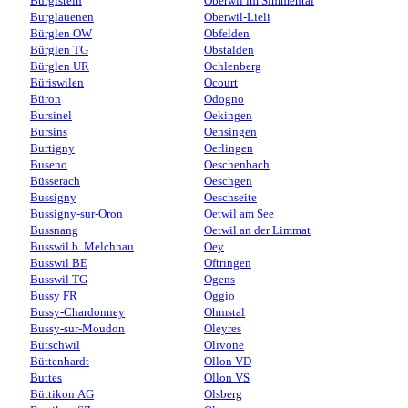
Burgistein
Oberwil im Simmental
Burglauenen
Oberwil-Lieli
Bürglen OW
Obfelden
Bürglen TG
Obstalden
Bürglen UR
Ochlenberg
Büriswilen
Ocourt
Büron
Odogno
Bursinel
Oekingen
Bursins
Oensingen
Burtigny
Oerlingen
Buseno
Oeschenbach
Büsserach
Oeschgen
Bussigny
Oeschseite
Bussigny-sur-Oron
Oetwil am See
Bussnang
Oetwil an der Limmat
Busswil b. Melchnau
Oey
Busswil BE
Oftringen
Busswil TG
Ogens
Bussy FR
Oggio
Bussy-Chardonney
Ohmstal
Bussy-sur-Moudon
Oleyres
Bütschwil
Olivone
Büttenhardt
Ollon VD
Buttes
Ollon VS
Büttikon AG
Olsberg