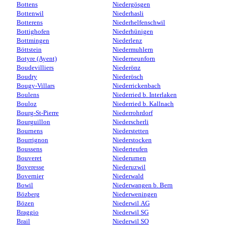
Bottens
Niedergösgen
Bottenwil
Niederhasli
Botterens
Niederhelfenschwil
Bottighofen
Niederhünigen
Bottmingen
Niederlenz
Böttstein
Niedermuhlern
Botyre (Ayent)
Niederneunforn
Boudevilliers
Niederönz
Boudry
Niederösch
Bougy-Villars
Niederrickenbach
Boulens
Niederried b. Interlaken
Bouloz
Niederried b. Kallnach
Bourg-St-Pierre
Niederrohrdorf
Bourguillon
Niederscherli
Bournens
Niederstetten
Bourrignon
Niederstocken
Boussens
Niederteufen
Bouveret
Niederurnen
Boveresse
Niederuzwil
Bovernier
Niederwald
Bowil
Niederwangen b. Bern
Bözberg
Niederweningen
Bözen
Niederwil AG
Braggio
Niederwil SG
Brail
Niederwil SO