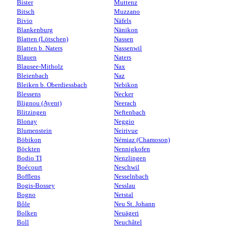
Bister
Muttenz
Bitsch
Muzzano
Bivio
Näfels
Blankenburg
Nänikon
Blatten (Lötschen)
Nassen
Blatten b. Naters
Nassenwil
Blauen
Naters
Blausee-Mitholz
Nax
Bleienbach
Naz
Bleiken b. Oberdiessbach
Nebikon
Blessens
Necker
Blignou (Ayent)
Neerach
Blitzingen
Neftenbach
Blonay
Neggio
Blumenstein
Neirivue
Böbikon
Némiaz (Chamoson)
Böckten
Nennigkofen
Bodio TI
Nenzlingen
Boécourt
Neschwil
Bofflens
Nesselnbach
Bogis-Bossey
Nesslau
Bogno
Netstal
Bôle
Neu St. Johann
Bolken
Neuägeri
Boll
Neuchâtel