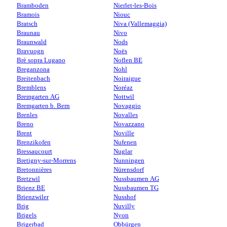
Bramboden
Nierlet-les-Bois
Bramois
Niouc
Bratsch
Niva (Vallemaggia)
Braunau
Nivo
Braunwald
Nods
Bravuogn
Noës
Brè sopra Lugano
Noflen BE
Breganzona
Nohl
Breitenbach
Noiraigue
Bremblens
Noréaz
Bremgarten AG
Nottwil
Bremgarten b. Bern
Novaggio
Brenles
Novalles
Breno
Novazzano
Brent
Noville
Brenzikofen
Nufenen
Bressaucourt
Nuglar
Bretigny-sur-Morrens
Nunningen
Bretonnières
Nürensdorf
Bretzwil
Nussbaumen AG
Brienz BE
Nussbaumen TG
Brienzwiler
Nusshof
Brig
Nuvilly
Brigels
Nyon
Brigerbad
Obbürgen