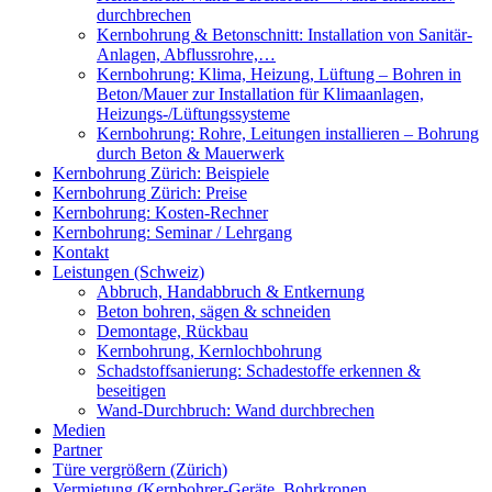
durchbrechen
Kernbohrung & Betonschnitt: Installation von Sanitär-
Anlagen, Abflussrohre,…
Kernbohrung: Klima, Heizung, Lüftung – Bohren in
Beton/Mauer zur Installation für Klimaanlagen,
Heizungs-/Lüftungssysteme
Kernbohrung: Rohre, Leitungen installieren – Bohrung
durch Beton & Mauerwerk
Kernbohrung Zürich: Beispiele
Kernbohrung Zürich: Preise
Kernbohrung: Kosten-Rechner
Kernbohrung: Seminar / Lehrgang
Kontakt
Leistungen (Schweiz)
Abbruch, Handabbruch & Entkernung
Beton bohren, sägen & schneiden
Demontage, Rückbau
Kernbohrung, Kernlochbohrung
Schadstoffsanierung: Schadestoffe erkennen &
beseitigen
Wand-Durchbruch: Wand durchbrechen
Medien
Partner
Türe vergrößern (Zürich)
Vermietung (Kernbohrer-Geräte, Bohrkronen