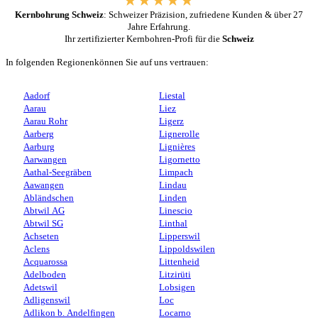
Kernbohrung Schweiz
: Schweizer Präzision, zufriedene Kunden & über 27
Jahre Erfahrung.
Ihr zertifizierter Kernbohren-Profi für die
Schweiz
In folgenden Regionenkönnen Sie auf uns vertrauen:
Aadorf
Liestal
Aarau
Liez
Aarau Rohr
Ligerz
Aarberg
Lignerolle
Aarburg
Lignières
Aarwangen
Ligornetto
Aathal-Seegräben
Limpach
Aawangen
Lindau
Abländschen
Linden
Abtwil AG
Linescio
Abtwil SG
Linthal
Achseten
Lipperswil
Aclens
Lippoldswilen
Acquarossa
Littenheid
Adelboden
Litzirüti
Adetswil
Lobsigen
Adligenswil
Loc
Adlikon b. Andelfingen
Locarno