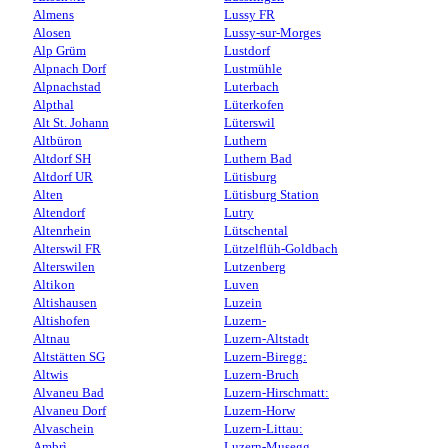
Almens
Lussy FR
Alosen
Lussy-sur-Morges
Alp Grüm
Lustdorf
Alpnach Dorf
Lustmühle
Alpnachstad
Luterbach
Alpthal
Lüterkofen
Alt St. Johann
Lüterswil
Altbüron
Luthern
Altdorf SH
Luthern Bad
Altdorf UR
Lütisburg
Alten
Lütisburg Station
Altendorf
Lutry
Altenrhein
Lütschental
Alterswil FR
Lützelflüh-Goldbach
Alterswilen
Lutzenberg
Altikon
Luven
Altishausen
Luzein
Altishofen
Luzern-
Altnau
Luzern-Altstadt
Altstätten SG
Luzern-Biregg:
Altwis
Luzern-Bruch
Alvaneu Bad
Luzern-Hirschmatt:
Alvaneu Dorf
Luzern-Horw
Alvaschein
Luzern-Littau:
Ambrì
Luzern-Musegg