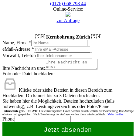
(0176) 668 798 44
Online-Service:
zur Anfrage
🇨🇭
Kernbohrung Zürich
🇨🇭
Name, Firma
*
eMail-Adresse
*
Vorwahl, Telefon
Ihre Nachricht an uns:
Foto oder Datei hochladen:
Klicke oder ziehe Dateien in diesen Bereich zum
Hochladen.
Du kannst bis zu 3 Dateien hochladen.
Sie haben hier die Möglichkeit, Dateien hochzuladen (falls
notwendig), z.B. Leistungsverzeichnis oder Fotos/Pläne
Datenschutz gem. DSGVO
: Die einzutragenden Daten werden ausschließlich zur Bearbeitung Ihre Anfrage
erhoben und gespeichert. Nach Bearbeitung der Anfrage werden diese wieder gelöscht.
Mehr darüber.
Phone
Jetzt absenden