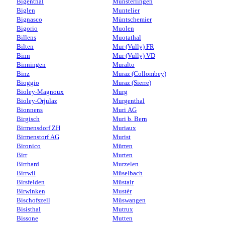
Bigenthal
Münsterlingen
Biglen
Muntelier
Bignasco
Müntschemier
Bigorio
Muolen
Billens
Muotathal
Bilten
Mur (Vully) FR
Binn
Mur (Vully) VD
Binningen
Muralto
Binz
Muraz (Collombey)
Bioggio
Muraz (Sierre)
Bioley-Magnoux
Murg
Bioley-Orjulaz
Murgenthal
Bionnens
Muri AG
Birgisch
Muri b. Bern
Birmensdorf ZH
Muriaux
Birmenstorf AG
Murist
Bironico
Mürren
Birr
Murten
Birrhard
Murzelen
Birrwil
Müselbach
Birsfelden
Müstair
Birwinken
Mustér
Bischofszell
Müswangen
Bisisthal
Mutrux
Bissone
Mutten