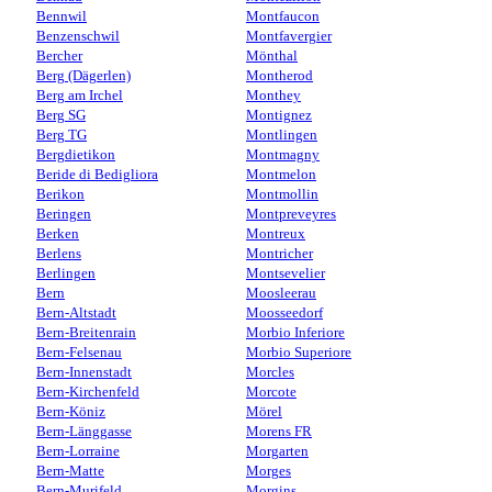
Bennwil
Montfaucon
Benzenschwil
Montfavergier
Bercher
Mönthal
Berg (Dägerlen)
Montherod
Berg am Irchel
Monthey
Berg SG
Montignez
Berg TG
Montlingen
Bergdietikon
Montmagny
Beride di Bedigliora
Montmelon
Berikon
Montmollin
Beringen
Montpreveyres
Berken
Montreux
Berlens
Montricher
Berlingen
Montsevelier
Bern
Moosleerau
Bern-Altstadt
Moosseedorf
Bern-Breitenrain
Morbio Inferiore
Bern-Felsenau
Morbio Superiore
Bern-Innenstadt
Morcles
Bern-Kirchenfeld
Morcote
Bern-Köniz
Mörel
Bern-Länggasse
Morens FR
Bern-Lorraine
Morgarten
Bern-Matte
Morges
Bern-Murifeld
Morgins