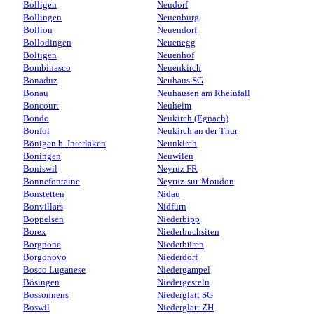
Bolligen
Neudorf
Bollingen
Neuenburg
Bollion
Neuendorf
Bollodingen
Neuenegg
Boltigen
Neuenhof
Bombinasco
Neuenkirch
Bonaduz
Neuhaus SG
Bonau
Neuhausen am Rheinfall
Boncourt
Neuheim
Bondo
Neukirch (Egnach)
Bonfol
Neukirch an der Thur
Bönigen b. Interlaken
Neunkirch
Boningen
Neuwilen
Boniswil
Neyruz FR
Bonnefontaine
Neyruz-sur-Moudon
Bonstetten
Nidau
Bonvillars
Nidfurn
Boppelsen
Niederbipp
Borex
Niederbuchsiten
Borgnone
Niederbüren
Borgonovo
Niederdorf
Bosco Luganese
Niedergampel
Bösingen
Niedergesteln
Bossonnens
Niederglatt SG
Boswil
Niederglatt ZH