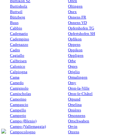
Buttikon SZ
Olten
Buttisholz
Oltingen
Buttwil
Onex
Bützberg
Onnens FR
Buus
Onnens VD
Cabbio
Opfershofen TG
Cademario
Opfertshofen SH
Cadempino
Opfikon
Cadenazzo
Oppens
Cadro
Oppikon
Cagiallo
Oppligen
Calfreisen
Orbe
Calonico
Orges
Calpiogna
Origlio
Cama
Ormalingen
Camedo
Orny
Camignolo
Oron-la-Ville
Camischolas
Oron-le-Châtel
Camorino
Orpund
Campascio
Orselina
Campello
Orsières
Camperio
Orsonnens
Campo (Blenio)
Ortschwaben
Campo (Vallemaggia)
Orvin
Campocologno
Orzens