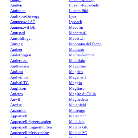
Amden
Luzern-Reussbühl
Aminona
Luzern-Süd
Amlikon-Bissegg
Lyss
Ammerswil AG
Lyssach
Ammerzwil BE
Macolin
Amriswil
Madetswil
Amsoldingen
Madiswil
Amsteg
Madonna del Piano
Andeer
Madrano
Andelfingen
Mädris-Vermol
Andermatt
Madulain
Andhausen
Magadino
Andiast
Magden
Andwil SG
Mägenwil
Andwil TG
Maggia
Anglikon
Magliaso
Anières
Maglio di Colla
Anwil
Magnedens
Anzère
Maienfeld
Anzonico
Mairengo
Appenzell
Maisprach
Appenzell Eggerstanden
Maladers
Appenzell Enggenhütten
Malans GR
Appenzell Meistersrüte
Malans SG