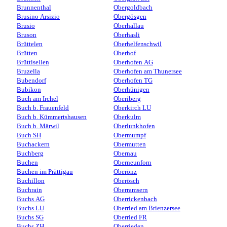
Brunnenthal
Obergoldbach
Brusino Arsizio
Obergösgen
Brusio
Oberhallau
Bruson
Oberhasli
Brüttelen
Oberhelfenschwil
Brütten
Oberhof
Brüttisellen
Oberhofen AG
Bruzella
Oberhofen am Thunersee
Bubendorf
Oberhofen TG
Bubikon
Oberhünigen
Buch am Irchel
Oberiberg
Buch b. Frauenfeld
Oberkirch LU
Buch b. Kümmertshausen
Oberkulm
Buch b. Märwil
Oberlunkhofen
Buch SH
Obermumpf
Buchackern
Obermutten
Buchberg
Obernau
Buchen
Oberneunforn
Buchen im Prättigau
Oberönz
Buchillon
Oberösch
Buchrain
Oberramsern
Buchs AG
Oberrickenbach
Buchs LU
Oberried am Brienzersee
Buchs SG
Oberried FR
Buchs ZH
Oberrieden