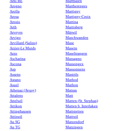
Arni BE
Marthalen
Arogno
Martherenges
Arolla
Martigny
Arosa
Martigny-Croix
Arosio
Martina
Arth
Martisberg
Arveyes
Märwil
Arvigo
Maschwanden
Arvillard (Salins)
Mase
Arzier-Le Muids
Masein
Arzo
Maseltrangen
Ascharina
Massagno
Ascona
Massongex
Asp
Massonnens
Assens
Mastrils
Astano
Mathod
Asuel
Mathon
Athenaz (Avusy)
Matran
Attalens
Matt
Attelwil
Matten (St. Stephan)
Attikon
Matten b. Interlaken
Attinghausen
Mattstetten
Attiswil
Mattwil
Au SG
Matzendorf
Au TG
Matzingen