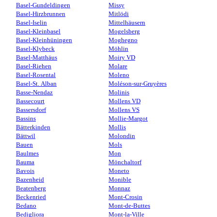
Basel-Gundeldingen
Missy
Basel-Hirzbrunnen
Mitlödi
Basel-Iselin
Mittelhäusern
Basel-Kleinbasel
Mogelsberg
Basel-Kleinhüningen
Moghegno
Basel-Klybeck
Möhlin
Basel-Matthäus
Moiry VD
Basel-Riehen
Molare
Basel-Rosental
Moleno
Basel-St. Alban
Moléson-sur-Gruyères
Basse-Nendaz
Molinis
Bassecourt
Mollens VD
Bassersdorf
Mollens VS
Bassins
Mollie-Margot
Bätterkinden
Mollis
Bättwil
Molondin
Bauen
Mols
Baulmes
Mon
Bauma
Mönchaltorf
Bavois
Moneto
Bazenheid
Monible
Beatenberg
Monnaz
Beckenried
Mont-Crosin
Bedano
Mont-de-Buttes
Bedigliora
Mont-la-Ville