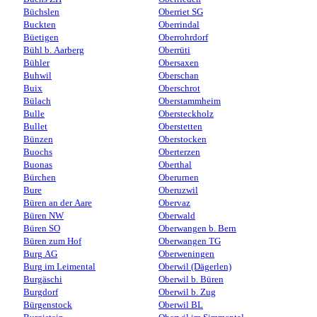
Büchslen
Oberriet SG
Buckten
Oberrindal
Büetigen
Oberrohrdorf
Bühl b. Aarberg
Oberrüti
Bühler
Obersaxen
Buhwil
Oberschan
Buix
Oberschrot
Bülach
Oberstammheim
Bulle
Obersteckholz
Bullet
Oberstetten
Bünzen
Oberstocken
Buochs
Oberterzen
Buonas
Oberthal
Bürchen
Oberurnen
Bure
Oberuzwil
Büren an der Aare
Obervaz
Büren NW
Oberwald
Büren SO
Oberwangen b. Bern
Büren zum Hof
Oberwangen TG
Burg AG
Oberweningen
Burg im Leimental
Oberwil (Dägerlen)
Burgäschi
Oberwil b. Büren
Burgdorf
Oberwil b. Zug
Bürgenstock
Oberwil BL