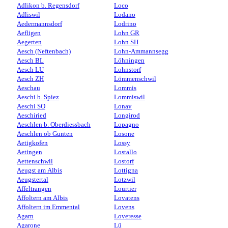
Adlikon b. Regensdorf
Loco
Adliswil
Lodano
Aedermannsdorf
Lodrino
Aefligen
Lohn GR
Aegerten
Lohn SH
Aesch (Neftenbach)
Lohn-Ammannsegg
Aesch BL
Löhningen
Aesch LU
Lohnstorf
Aesch ZH
Lömmenschwil
Aeschau
Lommis
Aeschi b. Spiez
Lommiswil
Aeschi SO
Lonay
Aeschiried
Longirod
Aeschlen b. Oberdiessbach
Lopagno
Aeschlen ob Gunten
Losone
Aetigkofen
Lossy
Aetingen
Lostallo
Aettenschwil
Lostorf
Aeugst am Albis
Lottigna
Aeugstertal
Lotzwil
Affeltrangen
Lourtier
Affoltern am Albis
Lovatens
Affoltern im Emmental
Lovens
Agarn
Loveresse
Agarone
Lü