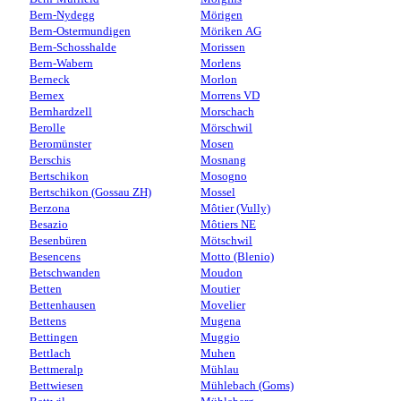
Bern-Nydegg
Mörigen
Bern-Ostermundigen
Möriken AG
Bern-Schosshalde
Morissen
Bern-Wabern
Morlens
Berneck
Morlon
Bernex
Morrens VD
Bernhardzell
Morschach
Berolle
Mörschwil
Beromünster
Mosen
Berschis
Mosnang
Bertschikon
Mosogno
Bertschikon (Gossau ZH)
Mossel
Berzona
Môtier (Vully)
Besazio
Môtiers NE
Besenbüren
Mötschwil
Besencens
Motto (Blenio)
Betschwanden
Moudon
Betten
Moutier
Bettenhausen
Movelier
Bettens
Mugena
Bettingen
Muggio
Bettlach
Muhen
Bettmeralp
Mühlau
Bettwiesen
Mühlebach (Goms)