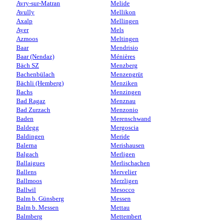
Avry-sur-Matran
Melide
Avully
Mellikon
Axalp
Mellingen
Ayer
Mels
Azmoos
Meltingen
Baar
Mendrisio
Baar (Nendaz)
Ménières
Bäch SZ
Menzberg
Bachenbülach
Menzengrüt
Bächli (Hemberg)
Menziken
Bachs
Menzingen
Bad Ragaz
Menznau
Bad Zurzach
Menzonio
Baden
Merenschwand
Baldegg
Mergoscia
Baldingen
Meride
Balerna
Merishausen
Balgach
Merligen
Ballaigues
Merlischachen
Ballens
Mervelier
Ballmoos
Merzligen
Ballwil
Mesocco
Balm b. Günsberg
Messen
Balm b. Messen
Mettau
Balmberg
Mettembert