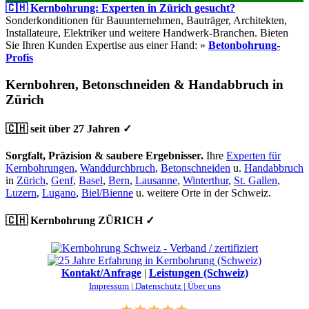
🇨🇭 Kernbohrung: Experten in Zürich gesucht?
Sonderkonditionen für Bauunternehmen, Bauträger, Architekten,
Installateure, Elektriker und weitere Handwerk-Branchen. Bieten
Sie Ihren Kunden Expertise aus einer Hand: »
Betonbohrung-
Profis
Kernbohren, Betonschneiden & Handabbruch in
Zürich
🇨🇭 seit über 27 Jahren ✓
Sorgfalt, Präzision & saubere Ergebnisser.
Ihre
Experten für
Kernbohrungen
,
Wanddurchbruch
,
Betonschneiden
u.
Handabbruch
in
Zürich
,
Genf
,
Basel
,
Bern
,
Lausanne
,
Winterthur
,
St. Gallen
,
Luzern
,
Lugano
,
Biel/Bienne
u. weitere Orte in der Schweiz.
🇨🇭 Kernbohrung ZÜRICH ✓
Kontakt/Anfrage
|
Leistungen (Schweiz)
Impressum |
Datenschutz |
Über uns