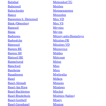
Balsthal
Mettendorf TG
Balterswil
Mettlen
Baltschieder
Mettmenstetten
Banco
Metzerlen
Bangerten b. Dieterswil
Mex VD
Bänk (Dägerlen)
Mex VS
Bannwil
Meyriez
Bärau
Meyrin
Barbengo
Mézery-près-Donneloye
Barberêche
Mézières FR
Bäretswil
Mézières VD
Bargen BE
Mezzovico
Bargen SH
Middes
Bäriswil BE
Miécourt
Barmelweid
Miège
Bärschwil
Mies
Barzheim
Miex
Basadingen
Miglieglia
Basel
Milken
Basel-Altstadt
Minusio
Basel-Am Ring
Miralago
Basel-Bachletten
Mirchel
Basel-Bruderholz
Misériez (Salins)
Basel-Gotthelf
Misery
Basel-Grossbasel
Mission