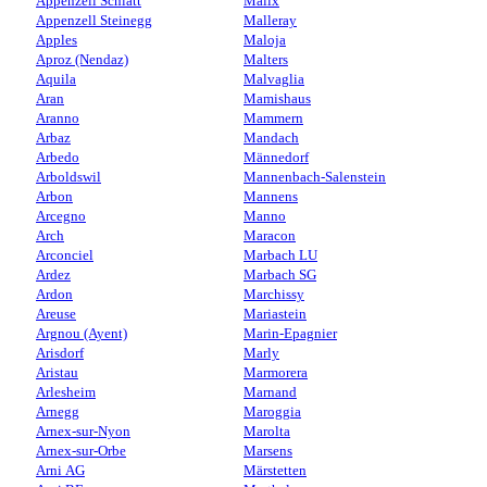
Appenzell Schlatt
Malix
Appenzell Steinegg
Malleray
Apples
Maloja
Aproz (Nendaz)
Malters
Aquila
Malvaglia
Aran
Mamishaus
Aranno
Mammern
Arbaz
Mandach
Arbedo
Männedorf
Arboldswil
Mannenbach-Salenstein
Arbon
Mannens
Arcegno
Manno
Arch
Maracon
Arconciel
Marbach LU
Ardez
Marbach SG
Ardon
Marchissy
Areuse
Mariastein
Argnou (Ayent)
Marin-Epagnier
Arisdorf
Marly
Aristau
Marmorera
Arlesheim
Marnand
Arnegg
Maroggia
Arnex-sur-Nyon
Marolta
Arnex-sur-Orbe
Marsens
Arni AG
Märstetten