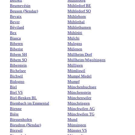
Bettwil
Mühleberg
Beurnevésin
Mühledorf BE
Beuson (Nendaz)
Mühledorf SO
Bevaix
Mühlehorn
Bever
Mühlethal
Bévilard
Mühlethurnen
Bex
Mühlrüti
Biasca
Mülchi
Biberen
Mulegns
Biberist
Mülenen
Bibern SH
Müllheim Dorf
Bibern SO
Müllheim-Wigoltingen
Biberstein
Mülligen
Bichelsee
Mümliswil
Bichwil
Mumpé Medel
Bidogno
Mumpf
Biel
Münchenbuchsee
Biel VS
Münchenstein
Biel-Benken BL
Münchenwiler
Biembach im Emmental
Münchringen
Bienne
Münchwilen AG
Bière
Münchwilen TG
Biessenhofen
Mund
Bieudron (Nendaz)
Münsingen
Biezwil
Münster VS