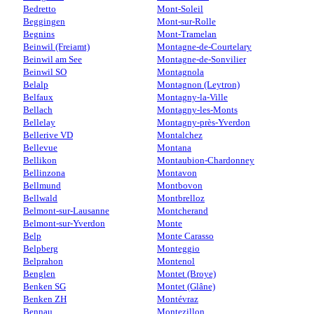
Bedretto
Mont-Soleil
Beggingen
Mont-sur-Rolle
Begnins
Mont-Tramelan
Beinwil (Freiamt)
Montagne-de-Courtelary
Beinwil am See
Montagne-de-Sonvilier
Beinwil SO
Montagnola
Belalp
Montagnon (Leytron)
Belfaux
Montagny-la-Ville
Bellach
Montagny-les-Monts
Bellelay
Montagny-près-Yverdon
Bellerive VD
Montalchez
Bellevue
Montana
Bellikon
Montaubion-Chardonney
Bellinzona
Montavon
Bellmund
Montbovon
Bellwald
Montbrelloz
Belmont-sur-Lausanne
Montcherand
Belmont-sur-Yverdon
Monte
Belp
Monte Carasso
Belpberg
Monteggio
Belprahon
Montenol
Benglen
Montet (Broye)
Benken SG
Montet (Glâne)
Benken ZH
Montévraz
Bennau
Montezillon