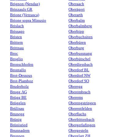
Brignon (Nendaz)
Oberaach
Brinzauls GR
Oberägeri
Brione (Verzasca)
Oberarth
Brione sopra Minusio
Oberbalm
Brislach
Oberbalmberg
Brissago
Oberbipp
Bristen
Oberbuchsiten
Brittern
Oberbüren
Brittnau
Oberburg
Broc
Oberbussnang
Broglio
Oberbütschel
Bronschhofen
Oberdiessbach
Brontallo
Oberdorf BL
Brot-Dessous
Oberdorf NW
Brot-Plamboz
Oberdorf SO
Bruderholz
Oberegg
Brugg AG
Oberembrach
Brügg BE
Oberems
Brügglen
Oberengstringen
Brülisau
Oberentfelden
Brunegg
Oberflachs
Brünig
Oberfrittenbach
Brünisried
Obergerlafingen
Brunnadern
Obergesteln
Brunnen
Oberglatt ZH