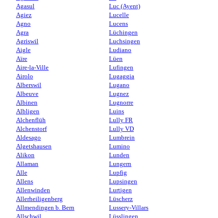
Agasul
Luc (Ayent)
Agiez
Lucelle
Agno
Lucens
Agra
Lüchingen
Agriswil
Luchsingen
Aigle
Ludiano
Aïre
Lüen
Aire-la-Ville
Lufingen
Airolo
Lugaggia
Alberswil
Lugano
Albeuve
Lugnez
Albinen
Lugnorre
Albligen
Luins
Alchenflüh
Lully FR
Alchenstorf
Lully VD
Aldesago
Lumbrein
Algetshausen
Lumino
Alikon
Lunden
Allaman
Lungern
Alle
Lupfig
Allens
Lupsingen
Allenwinden
Lurtigen
Allerheiligenberg
Lüscherz
Allmendingen b. Bern
Lussery-Villars
Allschwil
Lüsslingen