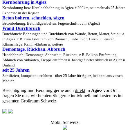
Kernbohrung in Agiez
Kernbohrung bzw. Kernlochbohrung in Agiez + 200km, seit mehr als 25 Jahren
Expertise in der Region
Beton bohren, schneiden, sägen
Betonbohrung, Betonsägearbeiten, Fugenschnitt uvm. (Agiez)
Wand-Durchbruch
Durchbruch: Bohrungen und Durchbruch von Wände, Beton, Mauer, Stein u.ä
in Agiez, z.B. zum Erweitern von Räumen, Einbau von Türen u. Fenster,
Klimaanlage, Kamin-Einbau u. weitere
Demontage, Rückbau, Abbruch
Handabbruch: Demontage, Abbruch u. Rückbau, z.B. Balkon-Entfernung,
Abbruch von Anbauten, Treppe entfernen u. handgeführter Abbruch in Agiez u.
Umland
seit 25 Jahren
Zertifiziert, kompetent, erfahren - über 25 Jahre für Agiez, bekannt aus versch.
Medien
Besichtigung und Beratung gerne auch
direkt
in
Agiez
vor Ort -
fragen Sie uns, wir beraten Sie gerne individuell und kostenlos im
gesamten Großraum Schweiz.
Mobil Schweiz: