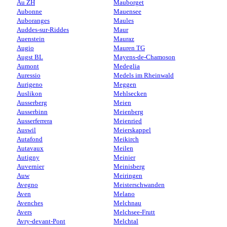
Au ZH
Mauborget
Aubonne
Mauensee
Auboranges
Maules
Auddes-sur-Riddes
Maur
Auenstein
Mauraz
Augio
Mauren TG
Augst BL
Mayens-de-Chamoson
Aumont
Medeglia
Auressio
Medels im Rheinwald
Aurigeno
Meggen
Auslikon
Mehlsecken
Ausserberg
Meien
Ausserbinn
Meienberg
Ausserferrera
Meienried
Auswil
Meierskappel
Autafond
Meikirch
Autavaux
Meilen
Autigny
Meinier
Auvernier
Meinisberg
Auw
Meiringen
Avegno
Meisterschwanden
Aven
Melano
Avenches
Melchnau
Avers
Melchsee-Frutt
Avry-devant-Pont
Melchtal