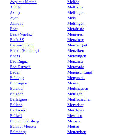
Avry-sur-Matran
Melide
Avully
Mellikon
Axalp
Mellingen
Ayer
Mels
Azmoos
Meltingen
Baar
Mendrisio
Baar (Nendaz)
Ménières
Bäch SZ
Menzberg
Bachenbülach
Menzengrüt
Bächli (Hemberg)
Menziken
Bachs
Menzingen
Bad Ragaz
Menznau
Bad Zurzach
Menzonio
Baden
Merenschwand
Baldegg
Mergoscia
Baldingen
Meride
Balerna
Merishausen
Balgach
Merligen
Ballaigues
Merlischachen
Ballens
Mervelier
Ballmoos
Merzligen
Ballwil
Mesocco
Balm b. Günsberg
Messen
Balm b. Messen
Mettau
Balmberg
Mettembert