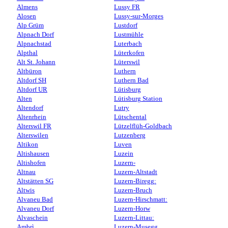
Almens
Lussy FR
Alosen
Lussy-sur-Morges
Alp Grüm
Lustdorf
Alpnach Dorf
Lustmühle
Alpnachstad
Luterbach
Alpthal
Lüterkofen
Alt St. Johann
Lüterswil
Altbüron
Luthern
Altdorf SH
Luthern Bad
Altdorf UR
Lütisburg
Alten
Lütisburg Station
Altendorf
Lutry
Altenrhein
Lütschental
Alterswil FR
Lützelflüh-Goldbach
Alterswilen
Lutzenberg
Altikon
Luven
Altishausen
Luzein
Altishofen
Luzern-
Altnau
Luzern-Altstadt
Altstätten SG
Luzern-Biregg:
Altwis
Luzern-Bruch
Alvaneu Bad
Luzern-Hirschmatt:
Alvaneu Dorf
Luzern-Horw
Alvaschein
Luzern-Littau:
Ambrì
Luzern-Musegg