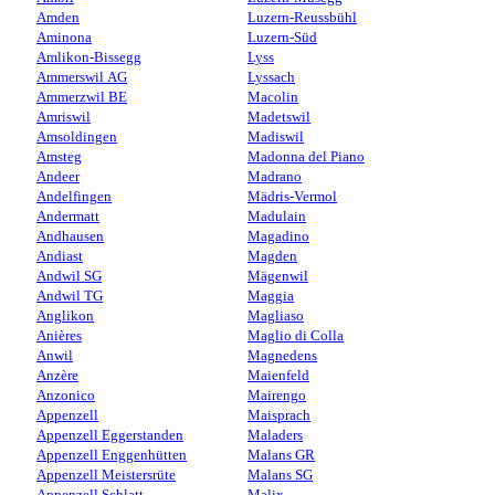
Amden
Luzern-Reussbühl
Aminona
Luzern-Süd
Amlikon-Bissegg
Lyss
Ammerswil AG
Lyssach
Ammerzwil BE
Macolin
Amriswil
Madetswil
Amsoldingen
Madiswil
Amsteg
Madonna del Piano
Andeer
Madrano
Andelfingen
Mädris-Vermol
Andermatt
Madulain
Andhausen
Magadino
Andiast
Magden
Andwil SG
Mägenwil
Andwil TG
Maggia
Anglikon
Magliaso
Anières
Maglio di Colla
Anwil
Magnedens
Anzère
Maienfeld
Anzonico
Mairengo
Appenzell
Maisprach
Appenzell Eggerstanden
Maladers
Appenzell Enggenhütten
Malans GR
Appenzell Meistersrüte
Malans SG
Appenzell Schlatt
Malix