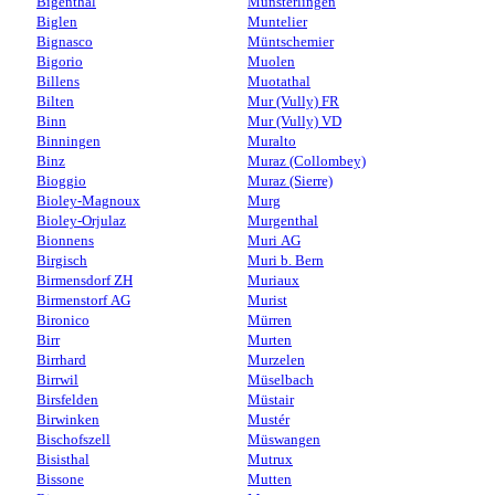
Bigenthal
Münsterlingen
Biglen
Muntelier
Bignasco
Müntschemier
Bigorio
Muolen
Billens
Muotathal
Bilten
Mur (Vully) FR
Binn
Mur (Vully) VD
Binningen
Muralto
Binz
Muraz (Collombey)
Bioggio
Muraz (Sierre)
Bioley-Magnoux
Murg
Bioley-Orjulaz
Murgenthal
Bionnens
Muri AG
Birgisch
Muri b. Bern
Birmensdorf ZH
Muriaux
Birmenstorf AG
Murist
Bironico
Mürren
Birr
Murten
Birrhard
Murzelen
Birrwil
Müselbach
Birsfelden
Müstair
Birwinken
Mustér
Bischofszell
Müswangen
Bisisthal
Mutrux
Bissone
Mutten