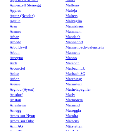
Appenzell Steinegg
Malleray
Apples
Maloja
Aproz (Nendaz)
Malters
Aquila
Malvaglia
Aran
Mamishaus
Aranno
Mammern
Arbaz
Mandach
Arbedo
Männedorf
Arboldswil
Mannenbach-Salenstein
Arbon
Mannens
Arcegno
Manno
Arch
Maracon
Arconciel
Marbach LU
Ardez
Marbach SG
Ardon
Marchissy
Areuse
Mariastein
Argnou (Ayent)
Marin-Epagnier
Arisdorf
Marly
Aristau
Marmorera
Arlesheim
Marnand
Arnegg
Maroggia
Arnex-sur-Nyon
Marolta
Arnex-sur-Orbe
Marsens
Arni AG
Märstetten