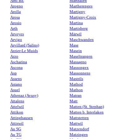
Arni BE
Marthalen
Arogno
Martherenges
Arolla
Martigny
Arosa
Martigny-Croix
Arosio
Martina
Arth
Martisberg
Arveyes
Märwil
Arvigo
Maschwanden
Arvillard (Salins)
Mase
Arzier-Le Muids
Masein
Arzo
Maseltrangen
Ascharina
Massagno
Ascona
Massongex
Asp
Massonnens
Assens
Mastrils
Astano
Mathod
Asuel
Mathon
Athenaz (Avusy)
Matran
Attalens
Matt
Attelwil
Matten (St. Stephan)
Attikon
Matten b. Interlaken
Attinghausen
Mattstetten
Attiswil
Mattwil
Au SG
Matzendorf
Au TG
Matzingen