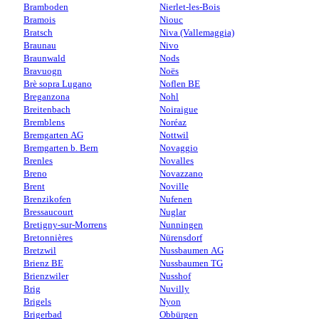
Bramboden
Nierlet-les-Bois
Bramois
Niouc
Bratsch
Niva (Vallemaggia)
Braunau
Nivo
Braunwald
Nods
Bravuogn
Noës
Brè sopra Lugano
Noflen BE
Breganzona
Nohl
Breitenbach
Noiraigue
Bremblens
Noréaz
Bremgarten AG
Nottwil
Bremgarten b. Bern
Novaggio
Brenles
Novalles
Breno
Novazzano
Brent
Noville
Brenzikofen
Nufenen
Bressaucourt
Nuglar
Bretigny-sur-Morrens
Nunningen
Bretonnières
Nürensdorf
Bretzwil
Nussbaumen AG
Brienz BE
Nussbaumen TG
Brienzwiler
Nusshof
Brig
Nuvilly
Brigels
Nyon
Brigerbad
Obbürgen