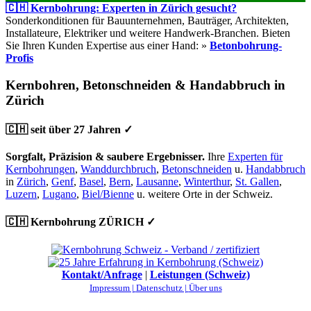
🇨🇭 Kernbohrung: Experten in Zürich gesucht?
Sonderkonditionen für Bauunternehmen, Bauträger, Architekten,
Installateure, Elektriker und weitere Handwerk-Branchen. Bieten
Sie Ihren Kunden Expertise aus einer Hand: »
Betonbohrung-
Profis
Kernbohren, Betonschneiden & Handabbruch in
Zürich
🇨🇭 seit über 27 Jahren ✓
Sorgfalt, Präzision & saubere Ergebnisser.
Ihre
Experten für
Kernbohrungen
,
Wanddurchbruch
,
Betonschneiden
u.
Handabbruch
in
Zürich
,
Genf
,
Basel
,
Bern
,
Lausanne
,
Winterthur
,
St. Gallen
,
Luzern
,
Lugano
,
Biel/Bienne
u. weitere Orte in der Schweiz.
🇨🇭 Kernbohrung ZÜRICH ✓
Kontakt/Anfrage
|
Leistungen (Schweiz)
Impressum |
Datenschutz |
Über uns