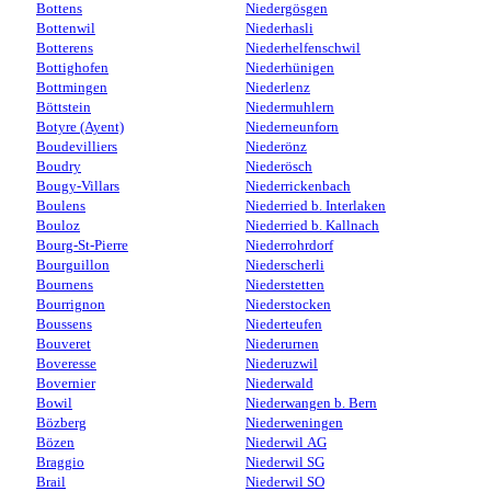
Bottens
Niedergösgen
Bottenwil
Niederhasli
Botterens
Niederhelfenschwil
Bottighofen
Niederhünigen
Bottmingen
Niederlenz
Böttstein
Niedermuhlern
Botyre (Ayent)
Niederneunforn
Boudevilliers
Niederönz
Boudry
Niederösch
Bougy-Villars
Niederrickenbach
Boulens
Niederried b. Interlaken
Bouloz
Niederried b. Kallnach
Bourg-St-Pierre
Niederrohrdorf
Bourguillon
Niederscherli
Bournens
Niederstetten
Bourrignon
Niederstocken
Boussens
Niederteufen
Bouveret
Niederurnen
Boveresse
Niederuzwil
Bovernier
Niederwald
Bowil
Niederwangen b. Bern
Bözberg
Niederweningen
Bözen
Niederwil AG
Braggio
Niederwil SG
Brail
Niederwil SO