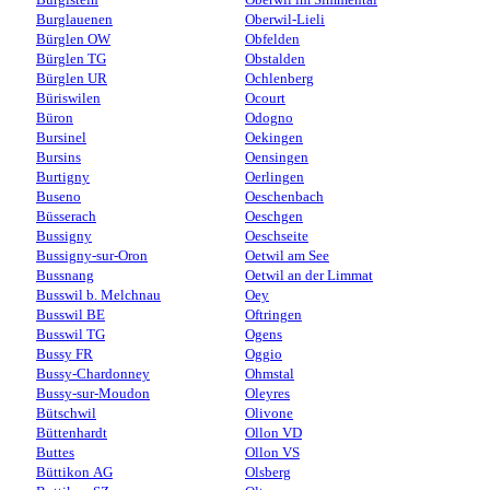
Burglauenen
Oberwil-Lieli
Bürglen OW
Obfelden
Bürglen TG
Obstalden
Bürglen UR
Ochlenberg
Büriswilen
Ocourt
Büron
Odogno
Bursinel
Oekingen
Bursins
Oensingen
Burtigny
Oerlingen
Buseno
Oeschenbach
Büsserach
Oeschgen
Bussigny
Oeschseite
Bussigny-sur-Oron
Oetwil am See
Bussnang
Oetwil an der Limmat
Busswil b. Melchnau
Oey
Busswil BE
Oftringen
Busswil TG
Ogens
Bussy FR
Oggio
Bussy-Chardonney
Ohmstal
Bussy-sur-Moudon
Oleyres
Bütschwil
Olivone
Büttenhardt
Ollon VD
Buttes
Ollon VS
Büttikon AG
Olsberg