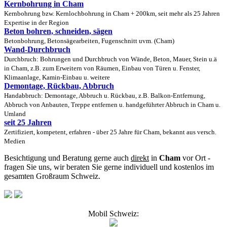
Kernbohrung in Cham
Kernbohrung bzw. Kernlochbohrung in Cham + 200km, seit mehr als 25 Jahren
Expertise in der Region
Beton bohren, schneiden, sägen
Betonbohrung, Betonsägearbeiten, Fugenschnitt uvm. (Cham)
Wand-Durchbruch
Durchbruch: Bohrungen und Durchbruch von Wände, Beton, Mauer, Stein u.ä
in Cham, z.B. zum Erweitern von Räumen, Einbau von Türen u. Fenster,
Klimaanlage, Kamin-Einbau u. weitere
Demontage, Rückbau, Abbruch
Handabbruch: Demontage, Abbruch u. Rückbau, z.B. Balkon-Entfernung,
Abbruch von Anbauten, Treppe entfernen u. handgeführter Abbruch in Cham u.
Umland
seit 25 Jahren
Zertifiziert, kompetent, erfahren - über 25 Jahre für Cham, bekannt aus versch.
Medien
Besichtigung und Beratung gerne auch
direkt
in
Cham
vor Ort -
fragen Sie uns, wir beraten Sie gerne individuell und kostenlos im
gesamten Großraum Schweiz.
Mobil Schweiz: