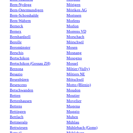
Bern-Nydegg
Mörigen
Bern-Ostermundigen
Möriken AG
Bern-Schosshalde
Morissen
Bern-Wabern
Morlens
Berneck
Morlon
Bernex
Morrens VD
Bernhardzell
Morschach
Berolle
Mörschwil
Beromünster
Mosen
Berschis
Mosnang
Bertschikon
Mosogno
Bertschikon (Gossau ZH)
Mossel
Berzona
Môtier (Vully)
Besazio
Môtiers NE
Besenbüren
Mötschwil
Besencens
Motto (Blenio)
Betschwanden
Moudon
Betten
Moutier
Bettenhausen
Movelier
Bettens
Mugena
Bettingen
Muggio
Bettlach
Muhen
Bettmeralp
Mühlau
Bettwiesen
Mühlebach (Goms)
Bettwil
Mühleberg