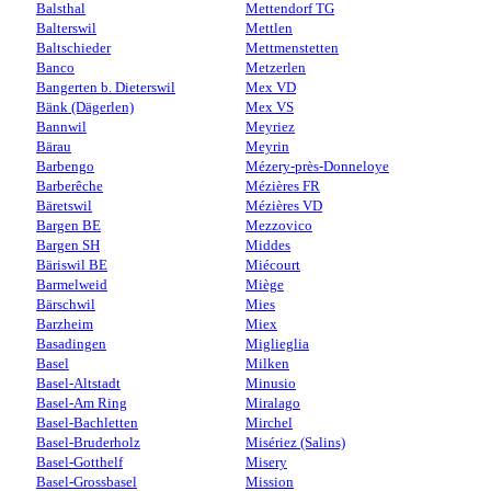
Balsthal
Mettendorf TG
Balterswil
Mettlen
Baltschieder
Mettmenstetten
Banco
Metzerlen
Bangerten b. Dieterswil
Mex VD
Bänk (Dägerlen)
Mex VS
Bannwil
Meyriez
Bärau
Meyrin
Barbengo
Mézery-près-Donneloye
Barberêche
Mézières FR
Bäretswil
Mézières VD
Bargen BE
Mezzovico
Bargen SH
Middes
Bäriswil BE
Miécourt
Barmelweid
Miège
Bärschwil
Mies
Barzheim
Miex
Basadingen
Miglieglia
Basel
Milken
Basel-Altstadt
Minusio
Basel-Am Ring
Miralago
Basel-Bachletten
Mirchel
Basel-Bruderholz
Misériez (Salins)
Basel-Gotthelf
Misery
Basel-Grossbasel
Mission