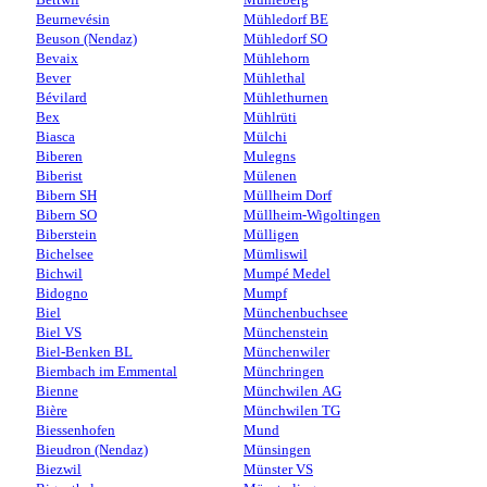
Beurnevésin
Mühledorf BE
Beuson (Nendaz)
Mühledorf SO
Bevaix
Mühlehorn
Bever
Mühlethal
Bévilard
Mühlethurnen
Bex
Mühlrüti
Biasca
Mülchi
Biberen
Mulegns
Biberist
Mülenen
Bibern SH
Müllheim Dorf
Bibern SO
Müllheim-Wigoltingen
Biberstein
Mülligen
Bichelsee
Mümliswil
Bichwil
Mumpé Medel
Bidogno
Mumpf
Biel
Münchenbuchsee
Biel VS
Münchenstein
Biel-Benken BL
Münchenwiler
Biembach im Emmental
Münchringen
Bienne
Münchwilen AG
Bière
Münchwilen TG
Biessenhofen
Mund
Bieudron (Nendaz)
Münsingen
Biezwil
Münster VS