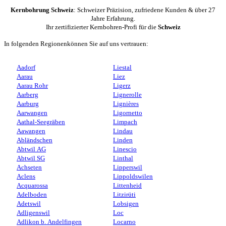
Kernbohrung Schweiz
: Schweizer Präzision, zufriedene Kunden & über 27
Jahre Erfahrung.
Ihr zertifizierter Kernbohren-Profi für die
Schweiz
In folgenden Regionenkönnen Sie auf uns vertrauen:
Aadorf
Liestal
Aarau
Liez
Aarau Rohr
Ligerz
Aarberg
Lignerolle
Aarburg
Lignières
Aarwangen
Ligornetto
Aathal-Seegräben
Limpach
Aawangen
Lindau
Abländschen
Linden
Abtwil AG
Linescio
Abtwil SG
Linthal
Achseten
Lipperswil
Aclens
Lippoldswilen
Acquarossa
Littenheid
Adelboden
Litzirüti
Adetswil
Lobsigen
Adligenswil
Loc
Adlikon b. Andelfingen
Locarno