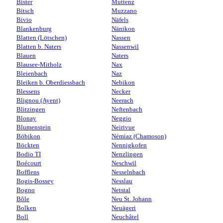
Bister
Muttenz
Bitsch
Muzzano
Bivio
Näfels
Blankenburg
Nänikon
Blatten (Lötschen)
Nassen
Blatten b. Naters
Nassenwil
Blauen
Naters
Blausee-Mitholz
Nax
Bleienbach
Naz
Bleiken b. Oberdiessbach
Nebikon
Blessens
Necker
Blignou (Ayent)
Neerach
Blitzingen
Neftenbach
Blonay
Neggio
Blumenstein
Neirivue
Böbikon
Némiaz (Chamoson)
Böckten
Nennigkofen
Bodio TI
Nenzlingen
Boécourt
Neschwil
Bofflens
Nesselnbach
Bogis-Bossey
Nesslau
Bogno
Netstal
Bôle
Neu St. Johann
Bolken
Neuägeri
Boll
Neuchâtel