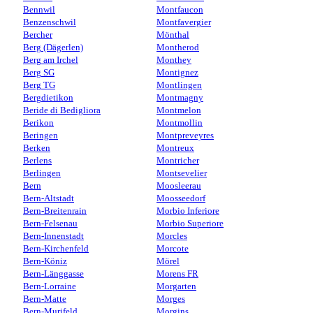
Bennwil
Montfaucon
Benzenschwil
Montfavergier
Bercher
Mönthal
Berg (Dägerlen)
Montherod
Berg am Irchel
Monthey
Berg SG
Montignez
Berg TG
Montlingen
Bergdietikon
Montmagny
Beride di Bedigliora
Montmelon
Berikon
Montmollin
Beringen
Montpreveyres
Berken
Montreux
Berlens
Montricher
Berlingen
Montsevelier
Bern
Moosleerau
Bern-Altstadt
Moosseedorf
Bern-Breitenrain
Morbio Inferiore
Bern-Felsenau
Morbio Superiore
Bern-Innenstadt
Morcles
Bern-Kirchenfeld
Morcote
Bern-Köniz
Mörel
Bern-Länggasse
Morens FR
Bern-Lorraine
Morgarten
Bern-Matte
Morges
Bern-Murifeld
Morgins