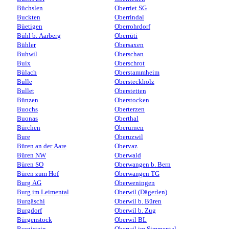
Büchslen
Oberriet SG
Buckten
Oberrindal
Büetigen
Oberrohrdorf
Bühl b. Aarberg
Oberrüti
Bühler
Obersaxen
Buhwil
Oberschan
Buix
Oberschrot
Bülach
Oberstammheim
Bulle
Obersteckholz
Bullet
Oberstetten
Bünzen
Oberstocken
Buochs
Oberterzen
Buonas
Oberthal
Bürchen
Oberurnen
Bure
Oberuzwil
Büren an der Aare
Obervaz
Büren NW
Oberwald
Büren SO
Oberwangen b. Bern
Büren zum Hof
Oberwangen TG
Burg AG
Oberweningen
Burg im Leimental
Oberwil (Dägerlen)
Burgäschi
Oberwil b. Büren
Burgdorf
Oberwil b. Zug
Bürgenstock
Oberwil BL
Burgistein
Oberwil im Simmental