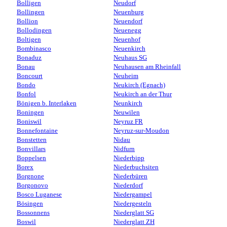
Bolligen
Neudorf
Bollingen
Neuenburg
Bollion
Neuendorf
Bollodingen
Neuenegg
Boltigen
Neuenhof
Bombinasco
Neuenkirch
Bonaduz
Neuhaus SG
Bonau
Neuhausen am Rheinfall
Boncourt
Neuheim
Bondo
Neukirch (Egnach)
Bonfol
Neukirch an der Thur
Bönigen b. Interlaken
Neunkirch
Boningen
Neuwilen
Boniswil
Neyruz FR
Bonnefontaine
Neyruz-sur-Moudon
Bonstetten
Nidau
Bonvillars
Nidfurn
Boppelsen
Niederbipp
Borex
Niederbuchsiten
Borgnone
Niederbüren
Borgonovo
Niederdorf
Bosco Luganese
Niedergampel
Bösingen
Niedergesteln
Bossonnens
Niederglatt SG
Boswil
Niederglatt ZH