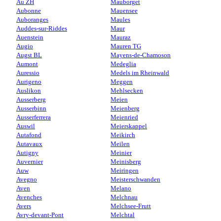
Au ZH
Mauborget
Aubonne
Mauensee
Auboranges
Maules
Auddes-sur-Riddes
Maur
Auenstein
Mauraz
Augio
Mauren TG
Augst BL
Mayens-de-Chamoson
Aumont
Medeglia
Auressio
Medels im Rheinwald
Aurigeno
Meggen
Auslikon
Mehlsecken
Ausserberg
Meien
Ausserbinn
Meienberg
Ausserferrera
Meienried
Auswil
Meierskappel
Autafond
Meikirch
Autavaux
Meilen
Autigny
Meinier
Auvernier
Meinisberg
Auw
Meiringen
Avegno
Meisterschwanden
Aven
Melano
Avenches
Melchnau
Avers
Melchsee-Frutt
Avry-devant-Pont
Melchtal