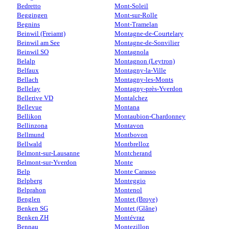
Bedretto
Mont-Soleil
Beggingen
Mont-sur-Rolle
Begnins
Mont-Tramelan
Beinwil (Freiamt)
Montagne-de-Courtelary
Beinwil am See
Montagne-de-Sonvilier
Beinwil SO
Montagnola
Belalp
Montagnon (Leytron)
Belfaux
Montagny-la-Ville
Bellach
Montagny-les-Monts
Bellelay
Montagny-près-Yverdon
Bellerive VD
Montalchez
Bellevue
Montana
Bellikon
Montaubion-Chardonney
Bellinzona
Montavon
Bellmund
Montbovon
Bellwald
Montbrelloz
Belmont-sur-Lausanne
Montcherand
Belmont-sur-Yverdon
Monte
Belp
Monte Carasso
Belpberg
Monteggio
Belprahon
Montenol
Benglen
Montet (Broye)
Benken SG
Montet (Glâne)
Benken ZH
Montévraz
Bennau
Montezillon