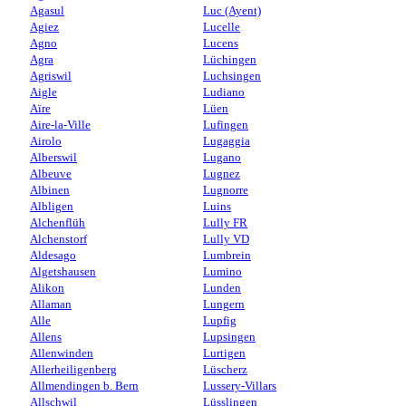
Agasul
Luc (Ayent)
Agiez
Lucelle
Agno
Lucens
Agra
Lüchingen
Agriswil
Luchsingen
Aigle
Ludiano
Aïre
Lüen
Aire-la-Ville
Lufingen
Airolo
Lugaggia
Alberswil
Lugano
Albeuve
Lugnez
Albinen
Lugnorre
Albligen
Luins
Alchenflüh
Lully FR
Alchenstorf
Lully VD
Aldesago
Lumbrein
Algetshausen
Lumino
Alikon
Lunden
Allaman
Lungern
Alle
Lupfig
Allens
Lupsingen
Allenwinden
Lurtigen
Allerheiligenberg
Lüscherz
Allmendingen b. Bern
Lussery-Villars
Allschwil
Lüsslingen