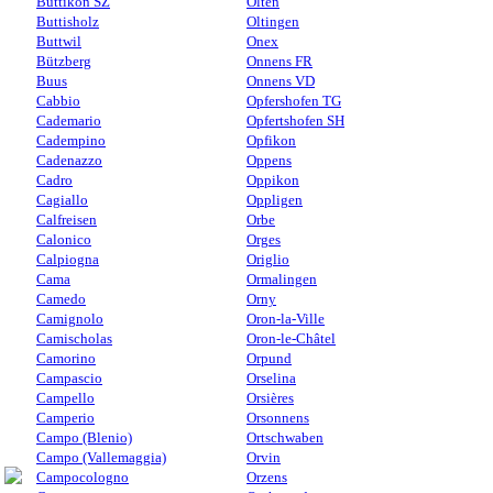
Buttikon SZ
Olten
Buttisholz
Oltingen
Buttwil
Onex
Bützberg
Onnens FR
Buus
Onnens VD
Cabbio
Opfershofen TG
Cademario
Opfertshofen SH
Cadempino
Opfikon
Cadenazzo
Oppens
Cadro
Oppikon
Cagiallo
Oppligen
Calfreisen
Orbe
Calonico
Orges
Calpiogna
Origlio
Cama
Ormalingen
Camedo
Orny
Camignolo
Oron-la-Ville
Camischolas
Oron-le-Châtel
Camorino
Orpund
Campascio
Orselina
Campello
Orsières
Camperio
Orsonnens
Campo (Blenio)
Ortschwaben
Campo (Vallemaggia)
Orvin
Campocologno
Orzens