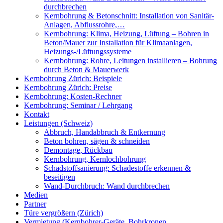
durchbrechen
Kernbohrung & Betonschnitt: Installation von Sanitär-
Anlagen, Abflussrohre,…
Kernbohrung: Klima, Heizung, Lüftung – Bohren in
Beton/Mauer zur Installation für Klimaanlagen,
Heizungs-/Lüftungssysteme
Kernbohrung: Rohre, Leitungen installieren – Bohrung
durch Beton & Mauerwerk
Kernbohrung Zürich: Beispiele
Kernbohrung Zürich: Preise
Kernbohrung: Kosten-Rechner
Kernbohrung: Seminar / Lehrgang
Kontakt
Leistungen (Schweiz)
Abbruch, Handabbruch & Entkernung
Beton bohren, sägen & schneiden
Demontage, Rückbau
Kernbohrung, Kernlochbohrung
Schadstoffsanierung: Schadestoffe erkennen &
beseitigen
Wand-Durchbruch: Wand durchbrechen
Medien
Partner
Türe vergrößern (Zürich)
Vermietung (Kernbohrer-Geräte, Bohrkronen