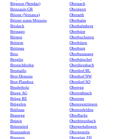
Brignon (Nendaz)
Oberaach
Brinzauls GR
Oberägeri
Brione (Verzasca)
Oberarth
Brione sopra Minusio
Oberbalm
Brislach
Oberbalmberg
Brissago
Oberbipp
Bristen
Oberbuchsiten
Brittern
Oberbüren
Brittnau
Oberburg
Broc
Oberbussnang
Broglio
Oberbütschel
Bronschhofen
Oberdiessbach
Brontallo
Oberdorf BL
Brot-Dessous
Oberdorf NW
Brot-Plamboz
Oberdorf SO
Bruderholz
Oberegg
Brugg AG
Oberembrach
Brügg BE
Oberems
Brügglen
Oberengstringen
Brülisau
Oberentfelden
Brunegg
Oberflachs
Brünig
Oberfrittenbach
Brünisried
Obergerlafingen
Brunnadern
Obergesteln
Brunnen
Oberglatt ZH