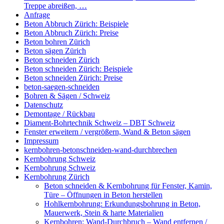
Treppe abreißen, …
Anfrage
Beton Abbruch Zürich: Beispiele
Beton Abbruch Zürich: Preise
Beton bohren Zürich
Beton sägen Zürich
Beton schneiden Zürich
Beton schneiden Zürich: Beispiele
Beton schneiden Zürich: Preise
beton-saegen-schneiden
Bohren & Sägen / Schweiz
Datenschutz
Demontage / Rückbau
Diament-Bohrtechnik Schweiz – DBT Schweiz
Fenster erweitern / vergrößern, Wand & Beton sägen
Impressum
kernbohren-betonschneiden-wand-durchbrechen
Kernbohrung Schweiz
Kernbohrung Schweiz
Kernbohrung Zürich
Beton schneiden & Kernbohrung für Fenster, Kamin,
Türe – Öffnungen in Beton herstellen
Hohlkernbohrung: Erkundungsbohrung in Beton,
Mauerwerk, Stein & harte Materialien
Kernbohren: Wand-Durchbruch – Wand entfernen /