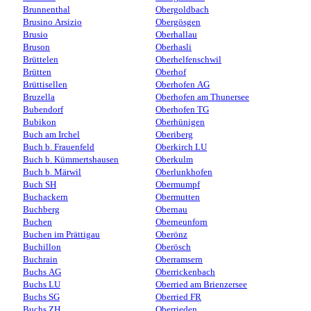
Brunnenthal
Obergoldbach
Brusino Arsizio
Obergösgen
Brusio
Oberhallau
Bruson
Oberhasli
Brüttelen
Oberhelfenschwil
Brütten
Oberhof
Brüttisellen
Oberhofen AG
Bruzella
Oberhofen am Thunersee
Bubendorf
Oberhofen TG
Bubikon
Oberhünigen
Buch am Irchel
Oberiberg
Buch b. Frauenfeld
Oberkirch LU
Buch b. Kümmertshausen
Oberkulm
Buch b. Märwil
Oberlunkhofen
Buch SH
Obermumpf
Buchackern
Obermutten
Buchberg
Obernau
Buchen
Oberneunforn
Buchen im Prättigau
Oberönz
Buchillon
Oberösch
Buchrain
Oberramsern
Buchs AG
Oberrickenbach
Buchs LU
Oberried am Brienzersee
Buchs SG
Oberried FR
Buchs ZH
Oberrieden