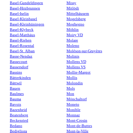
Basel-Gundeldingen
Missy
Basel-Hirzbrunnen
Mitlödi
Basel-Iselin
Mittelhäusern
Basel-Kleinbasel
Mogelsberg
Basel-Kleinhüningen
Moghegno
Basel-Klybeck
Möhlin
Basel-Matthäus
Moiry VD
Basel-Riehen
Molare
Basel-Rosental
Moleno
Basel-St. Alban
Moléson-sur-Gruyères
Basse-Nendaz
Molinis
Bassecourt
Mollens VD
Bassersdorf
Mollens VS
Bassins
Mollie-Margot
Bätterkinden
Mollis
Bättwil
Molondin
Bauen
Mols
Baulmes
Mon
Bauma
Mönchaltorf
Bavois
Moneto
Bazenheid
Monible
Beatenberg
Monnaz
Beckenried
Mont-Crosin
Bedano
Mont-de-Buttes
Bedigliora
Mont-la-Ville