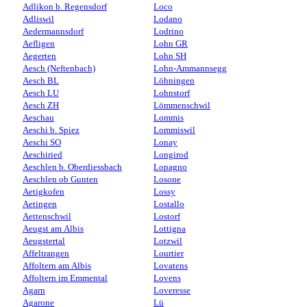
Adlikon b. Regensdorf
Loco
Adliswil
Lodano
Aedermannsdorf
Lodrino
Aefligen
Lohn GR
Aegerten
Lohn SH
Aesch (Neftenbach)
Lohn-Ammannsegg
Aesch BL
Löhningen
Aesch LU
Lohnstorf
Aesch ZH
Lömmenschwil
Aeschau
Lommis
Aeschi b. Spiez
Lommiswil
Aeschi SO
Lonay
Aeschiried
Longirod
Aeschlen b. Oberdiessbach
Lopagno
Aeschlen ob Gunten
Losone
Aetigkofen
Lossy
Aetingen
Lostallo
Aettenschwil
Lostorf
Aeugst am Albis
Lottigna
Aeugstertal
Lotzwil
Affeltrangen
Lourtier
Affoltern am Albis
Lovatens
Affoltern im Emmental
Lovens
Agarn
Loveresse
Agarone
Lü