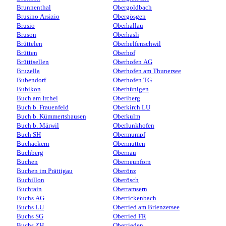
Brunnenthal
Obergoldbach
Brusino Arsizio
Obergösgen
Brusio
Oberhallau
Bruson
Oberhasli
Brüttelen
Oberhelfenschwil
Brütten
Oberhof
Brüttisellen
Oberhofen AG
Bruzella
Oberhofen am Thunersee
Bubendorf
Oberhofen TG
Bubikon
Oberhünigen
Buch am Irchel
Oberiberg
Buch b. Frauenfeld
Oberkirch LU
Buch b. Kümmertshausen
Oberkulm
Buch b. Märwil
Oberlunkhofen
Buch SH
Obermumpf
Buchackern
Obermutten
Buchberg
Obernau
Buchen
Oberneunforn
Buchen im Prättigau
Oberönz
Buchillon
Oberösch
Buchrain
Oberramsern
Buchs AG
Oberrickenbach
Buchs LU
Oberried am Brienzersee
Buchs SG
Oberried FR
Buchs ZH
Oberrieden