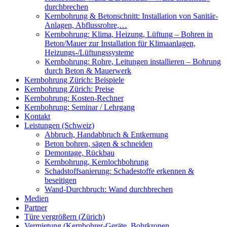
durchbrechen
Kernbohrung & Betonschnitt: Installation von Sanitär-
Anlagen, Abflussrohre,…
Kernbohrung: Klima, Heizung, Lüftung – Bohren in
Beton/Mauer zur Installation für Klimaanlagen,
Heizungs-/Lüftungssysteme
Kernbohrung: Rohre, Leitungen installieren – Bohrung
durch Beton & Mauerwerk
Kernbohrung Zürich: Beispiele
Kernbohrung Zürich: Preise
Kernbohrung: Kosten-Rechner
Kernbohrung: Seminar / Lehrgang
Kontakt
Leistungen (Schweiz)
Abbruch, Handabbruch & Entkernung
Beton bohren, sägen & schneiden
Demontage, Rückbau
Kernbohrung, Kernlochbohrung
Schadstoffsanierung: Schadestoffe erkennen &
beseitigen
Wand-Durchbruch: Wand durchbrechen
Medien
Partner
Türe vergrößern (Zürich)
Vermietung (Kernbohrer-Geräte, Bohrkronen