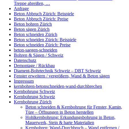
Treppe abreißen, …
Anfrage
Beton Abbruch Zürich: Beispiele
Beton Abbruch Zürich: Preise
Beton bohren Zürich
Beton sägen Zürich
Beton schneiden Zürich
Beton schneiden Zürich: Beispiele
Beton schneiden Zürich: Preise
beton-saegen-schneiden
Bohren & Sägen / Schweiz
Datenschutz
Demontage / Rückbau
Diament-Bohrtechnik Schweiz – DBT Schweiz
Fenster erweitern / vergrößern, Wand & Beton sägen
Impressum
kernbohren-betonschneiden-wand-durchbrechen
Kernbohrung Schweiz
Kernbohrung Schweiz
Kernbohrung Zürich
Beton schneiden & Kernbohrung für Fenster, Kamin,
Türe – Öffnungen in Beton herstellen
Hohlkernbohrung: Erkundungsbohrung in Beton,
Mauerwerk, Stein & harte Materialien
Kernbohren: Wand-Durchbruch – Wand entfernen /