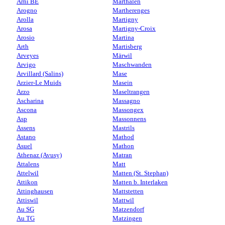
Arni BE
Marthalen
Arogno
Martherenges
Arolla
Martigny
Arosa
Martigny-Croix
Arosio
Martina
Arth
Martisberg
Arveyes
Märwil
Arvigo
Maschwanden
Arvillard (Salins)
Mase
Arzier-Le Muids
Masein
Arzo
Maseltrangen
Ascharina
Massagno
Ascona
Massongex
Asp
Massonnens
Assens
Mastrils
Astano
Mathod
Asuel
Mathon
Athenaz (Avusy)
Matran
Attalens
Matt
Attelwil
Matten (St. Stephan)
Attikon
Matten b. Interlaken
Attinghausen
Mattstetten
Attiswil
Mattwil
Au SG
Matzendorf
Au TG
Matzingen