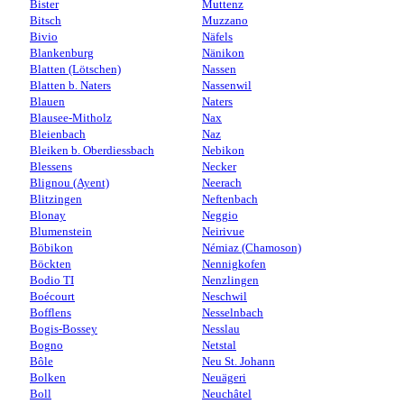
Bister
Muttenz
Bitsch
Muzzano
Bivio
Näfels
Blankenburg
Nänikon
Blatten (Lötschen)
Nassen
Blatten b. Naters
Nassenwil
Blauen
Naters
Blausee-Mitholz
Nax
Bleienbach
Naz
Bleiken b. Oberdiessbach
Nebikon
Blessens
Necker
Blignou (Ayent)
Neerach
Blitzingen
Neftenbach
Blonay
Neggio
Blumenstein
Neirivue
Böbikon
Némiaz (Chamoson)
Böckten
Nennigkofen
Bodio TI
Nenzlingen
Boécourt
Neschwil
Bofflens
Nesselnbach
Bogis-Bossey
Nesslau
Bogno
Netstal
Bôle
Neu St. Johann
Bolken
Neuägeri
Boll
Neuchâtel