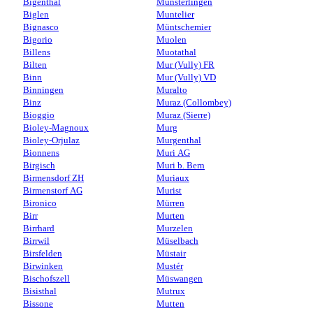
Bigenthal
Münsterlingen
Biglen
Muntelier
Bignasco
Müntschemier
Bigorio
Muolen
Billens
Muotathal
Bilten
Mur (Vully) FR
Binn
Mur (Vully) VD
Binningen
Muralto
Binz
Muraz (Collombey)
Bioggio
Muraz (Sierre)
Bioley-Magnoux
Murg
Bioley-Orjulaz
Murgenthal
Bionnens
Muri AG
Birgisch
Muri b. Bern
Birmensdorf ZH
Muriaux
Birmenstorf AG
Murist
Bironico
Mürren
Birr
Murten
Birrhard
Murzelen
Birrwil
Müselbach
Birsfelden
Müstair
Birwinken
Mustér
Bischofszell
Müswangen
Bisisthal
Mutrux
Bissone
Mutten