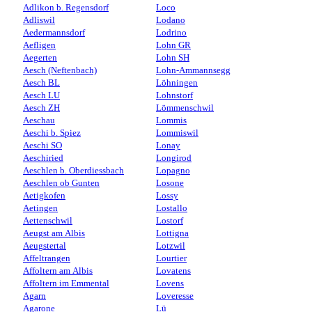
Adlikon b. Regensdorf
Loco
Adliswil
Lodano
Aedermannsdorf
Lodrino
Aefligen
Lohn GR
Aegerten
Lohn SH
Aesch (Neftenbach)
Lohn-Ammannsegg
Aesch BL
Löhningen
Aesch LU
Lohnstorf
Aesch ZH
Lömmenschwil
Aeschau
Lommis
Aeschi b. Spiez
Lommiswil
Aeschi SO
Lonay
Aeschiried
Longirod
Aeschlen b. Oberdiessbach
Lopagno
Aeschlen ob Gunten
Losone
Aetigkofen
Lossy
Aetingen
Lostallo
Aettenschwil
Lostorf
Aeugst am Albis
Lottigna
Aeugstertal
Lotzwil
Affeltrangen
Lourtier
Affoltern am Albis
Lovatens
Affoltern im Emmental
Lovens
Agarn
Loveresse
Agarone
Lü