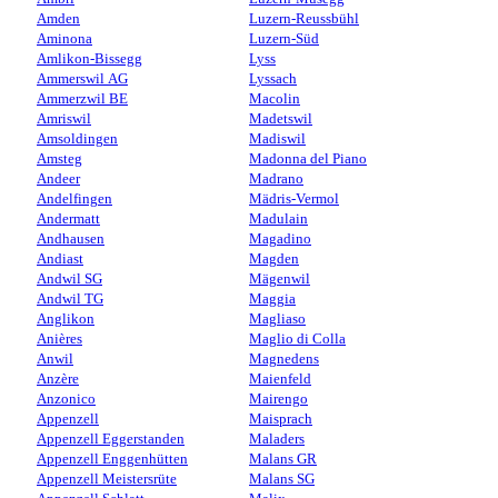
Amden
Luzern-Reussbühl
Aminona
Luzern-Süd
Amlikon-Bissegg
Lyss
Ammerswil AG
Lyssach
Ammerzwil BE
Macolin
Amriswil
Madetswil
Amsoldingen
Madiswil
Amsteg
Madonna del Piano
Andeer
Madrano
Andelfingen
Mädris-Vermol
Andermatt
Madulain
Andhausen
Magadino
Andiast
Magden
Andwil SG
Mägenwil
Andwil TG
Maggia
Anglikon
Magliaso
Anières
Maglio di Colla
Anwil
Magnedens
Anzère
Maienfeld
Anzonico
Mairengo
Appenzell
Maisprach
Appenzell Eggerstanden
Maladers
Appenzell Enggenhütten
Malans GR
Appenzell Meistersrüte
Malans SG