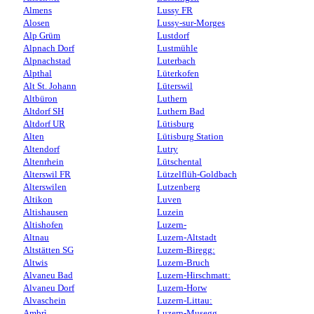
Almens
Lussy FR
Alosen
Lussy-sur-Morges
Alp Grüm
Lustdorf
Alpnach Dorf
Lustmühle
Alpnachstad
Luterbach
Alpthal
Lüterkofen
Alt St. Johann
Lüterswil
Altbüron
Luthern
Altdorf SH
Luthern Bad
Altdorf UR
Lütisburg
Alten
Lütisburg Station
Altendorf
Lutry
Altenrhein
Lütschental
Alterswil FR
Lützelflüh-Goldbach
Alterswilen
Lutzenberg
Altikon
Luven
Altishausen
Luzein
Altishofen
Luzern-
Altnau
Luzern-Altstadt
Altstätten SG
Luzern-Biregg:
Altwis
Luzern-Bruch
Alvaneu Bad
Luzern-Hirschmatt:
Alvaneu Dorf
Luzern-Horw
Alvaschein
Luzern-Littau:
Ambrì
Luzern-Musegg