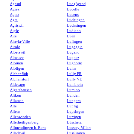
Agasul
Luc (Ayent)
Agiez
Lucelle
Agno
Lucens
Agra
Lüchingen
Agriswil
Luchsingen
Aigle
Ludiano
Aïre
Lüen
Aire-la-Ville
Lufingen
Airolo
Lugaggia
Alberswil
Lugano
Albeuve
Lugnez
Albinen
Lugnorre
Albligen
Luins
Alchenflüh
Lully FR
Alchenstorf
Lully VD
Aldesago
Lumbrein
Algetshausen
Lumino
Alikon
Lunden
Allaman
Lungern
Alle
Lupfig
Allens
Lupsingen
Allenwinden
Lurtigen
Allerheiligenberg
Lüscherz
Allmendingen b. Bern
Lussery-Villars
Allschwil
Lüsslingen