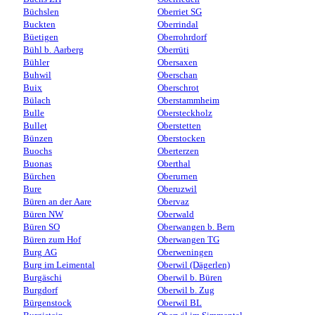
Büchslen
Oberriet SG
Buckten
Oberrindal
Büetigen
Oberrohrdorf
Bühl b. Aarberg
Oberrüti
Bühler
Obersaxen
Buhwil
Oberschan
Buix
Oberschrot
Bülach
Oberstammheim
Bulle
Obersteckholz
Bullet
Oberstetten
Bünzen
Oberstocken
Buochs
Oberterzen
Buonas
Oberthal
Bürchen
Oberurnen
Bure
Oberuzwil
Büren an der Aare
Obervaz
Büren NW
Oberwald
Büren SO
Oberwangen b. Bern
Büren zum Hof
Oberwangen TG
Burg AG
Oberweningen
Burg im Leimental
Oberwil (Dägerlen)
Burgäschi
Oberwil b. Büren
Burgdorf
Oberwil b. Zug
Bürgenstock
Oberwil BL