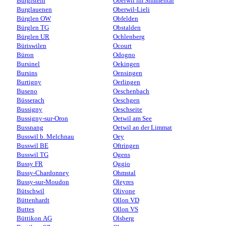
Burgistein
Oberwil im Simmental
Burglauenen
Oberwil-Lieli
Bürglen OW
Obfelden
Bürglen TG
Obstalden
Bürglen UR
Ochlenberg
Büriswilen
Ocourt
Büron
Odogno
Bursinel
Oekingen
Bursins
Oensingen
Burtigny
Oerlingen
Buseno
Oeschenbach
Büsserach
Oeschgen
Bussigny
Oeschseite
Bussigny-sur-Oron
Oetwil am See
Bussnang
Oetwil an der Limmat
Busswil b. Melchnau
Oey
Busswil BE
Oftringen
Busswil TG
Ogens
Bussy FR
Oggio
Bussy-Chardonney
Ohmstal
Bussy-sur-Moudon
Oleyres
Bütschwil
Olivone
Büttenhardt
Ollon VD
Buttes
Ollon VS
Büttikon AG
Olsberg