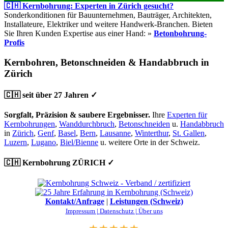
🇨🇭 Kernbohrung: Experten in Zürich gesucht?
Sonderkonditionen für Bauunternehmen, Bauträger, Architekten,
Installateure, Elektriker und weitere Handwerk-Branchen. Bieten
Sie Ihren Kunden Expertise aus einer Hand: »
Betonbohrung-
Profis
Kernbohren, Betonschneiden & Handabbruch in
Zürich
🇨🇭 seit über 27 Jahren ✓
Sorgfalt, Präzision & saubere Ergebnisser.
Ihre
Experten für
Kernbohrungen
,
Wanddurchbruch
,
Betonschneiden
u.
Handabbruch
in
Zürich
,
Genf
,
Basel
,
Bern
,
Lausanne
,
Winterthur
,
St. Gallen
,
Luzern
,
Lugano
,
Biel/Bienne
u. weitere Orte in der Schweiz.
🇨🇭 Kernbohrung ZÜRICH ✓
Kontakt/Anfrage
|
Leistungen (Schweiz)
Impressum |
Datenschutz |
Über uns