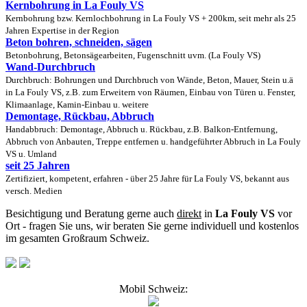
Kernbohrung in La Fouly VS
Kernbohrung bzw. Kernlochbohrung in La Fouly VS + 200km, seit mehr als 25
Jahren Expertise in der Region
Beton bohren, schneiden, sägen
Betonbohrung, Betonsägearbeiten, Fugenschnitt uvm. (La Fouly VS)
Wand-Durchbruch
Durchbruch: Bohrungen und Durchbruch von Wände, Beton, Mauer, Stein u.ä
in La Fouly VS, z.B. zum Erweitern von Räumen, Einbau von Türen u. Fenster,
Klimaanlage, Kamin-Einbau u. weitere
Demontage, Rückbau, Abbruch
Handabbruch: Demontage, Abbruch u. Rückbau, z.B. Balkon-Entfernung,
Abbruch von Anbauten, Treppe entfernen u. handgeführter Abbruch in La Fouly
VS u. Umland
seit 25 Jahren
Zertifiziert, kompetent, erfahren - über 25 Jahre für La Fouly VS, bekannt aus
versch. Medien
Besichtigung und Beratung gerne auch
direkt
in
La Fouly VS
vor
Ort - fragen Sie uns, wir beraten Sie gerne individuell und kostenlos
im gesamten Großraum Schweiz.
Mobil Schweiz: