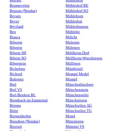
Bettwil
Mühleberg
Beurnevésin
Mühledorf BE
Beuson (Nendaz)
Mühledorf SO
Bevaix
Mühlehorn
Bever
Mühlethal
Bévilard
Mühlethurnen
Bex
Mühlrüti
Biasca
Mülchi
Biberen
Mulegns
Biberist
Mülenen
Bibern SH
Müllheim Dorf
Bibern SO
Müllheim-Wigoltingen
Biberstein
Mülligen
Bichelsee
Mümliswil
Bichwil
Mumpé Medel
Bidogno
Mumpf
Biel
Münchenbuchsee
Biel VS
Münchenstein
Biel-Benken BL
Münchenwiler
Biembach im Emmental
Münchringen
Bienne
Münchwilen AG
Bière
Münchwilen TG
Biessenhofen
Mund
Bieudron (Nendaz)
Münsingen
Biezwil
Münster VS