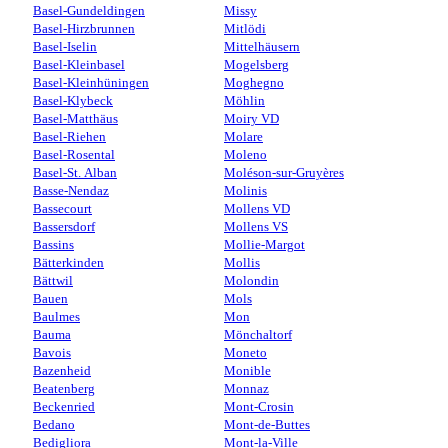
Basel-Gundeldingen
Missy
Basel-Hirzbrunnen
Mitlödi
Basel-Iselin
Mittelhäusern
Basel-Kleinbasel
Mogelsberg
Basel-Kleinhüningen
Moghegno
Basel-Klybeck
Möhlin
Basel-Matthäus
Moiry VD
Basel-Riehen
Molare
Basel-Rosental
Moleno
Basel-St. Alban
Moléson-sur-Gruyères
Basse-Nendaz
Molinis
Bassecourt
Mollens VD
Bassersdorf
Mollens VS
Bassins
Mollie-Margot
Bätterkinden
Mollis
Bättwil
Molondin
Bauen
Mols
Baulmes
Mon
Bauma
Mönchaltorf
Bavois
Moneto
Bazenheid
Monible
Beatenberg
Monnaz
Beckenried
Mont-Crosin
Bedano
Mont-de-Buttes
Bedigliora
Mont-la-Ville