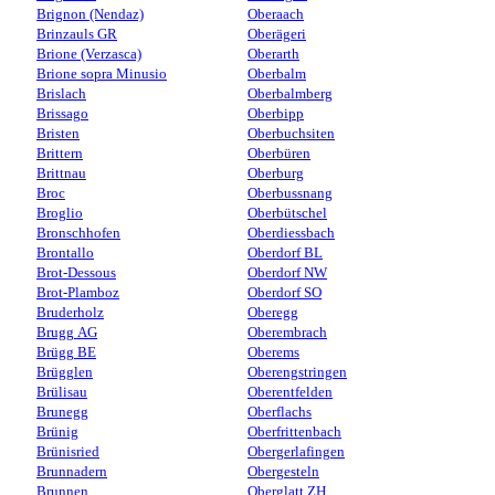
Brignon (Nendaz)
Oberaach
Brinzauls GR
Oberägeri
Brione (Verzasca)
Oberarth
Brione sopra Minusio
Oberbalm
Brislach
Oberbalmberg
Brissago
Oberbipp
Bristen
Oberbuchsiten
Brittern
Oberbüren
Brittnau
Oberburg
Broc
Oberbussnang
Broglio
Oberbütschel
Bronschhofen
Oberdiessbach
Brontallo
Oberdorf BL
Brot-Dessous
Oberdorf NW
Brot-Plamboz
Oberdorf SO
Bruderholz
Oberegg
Brugg AG
Oberembrach
Brügg BE
Oberems
Brügglen
Oberengstringen
Brülisau
Oberentfelden
Brunegg
Oberflachs
Brünig
Oberfrittenbach
Brünisried
Obergerlafingen
Brunnadern
Obergesteln
Brunnen
Oberglatt ZH