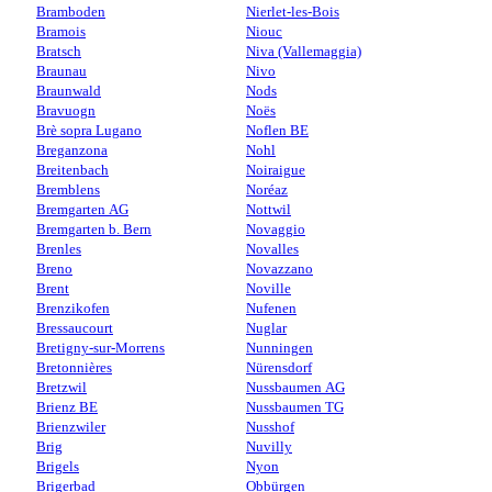
Bramboden
Nierlet-les-Bois
Bramois
Niouc
Bratsch
Niva (Vallemaggia)
Braunau
Nivo
Braunwald
Nods
Bravuogn
Noës
Brè sopra Lugano
Noflen BE
Breganzona
Nohl
Breitenbach
Noiraigue
Bremblens
Noréaz
Bremgarten AG
Nottwil
Bremgarten b. Bern
Novaggio
Brenles
Novalles
Breno
Novazzano
Brent
Noville
Brenzikofen
Nufenen
Bressaucourt
Nuglar
Bretigny-sur-Morrens
Nunningen
Bretonnières
Nürensdorf
Bretzwil
Nussbaumen AG
Brienz BE
Nussbaumen TG
Brienzwiler
Nusshof
Brig
Nuvilly
Brigels
Nyon
Brigerbad
Obbürgen