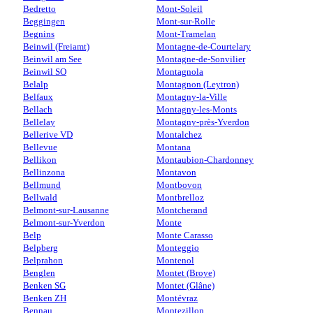
Bedretto
Mont-Soleil
Beggingen
Mont-sur-Rolle
Begnins
Mont-Tramelan
Beinwil (Freiamt)
Montagne-de-Courtelary
Beinwil am See
Montagne-de-Sonvilier
Beinwil SO
Montagnola
Belalp
Montagnon (Leytron)
Belfaux
Montagny-la-Ville
Bellach
Montagny-les-Monts
Bellelay
Montagny-près-Yverdon
Bellerive VD
Montalchez
Bellevue
Montana
Bellikon
Montaubion-Chardonney
Bellinzona
Montavon
Bellmund
Montbovon
Bellwald
Montbrelloz
Belmont-sur-Lausanne
Montcherand
Belmont-sur-Yverdon
Monte
Belp
Monte Carasso
Belpberg
Monteggio
Belprahon
Montenol
Benglen
Montet (Broye)
Benken SG
Montet (Glâne)
Benken ZH
Montévraz
Bennau
Montezillon