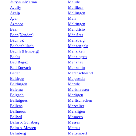
Avry-sur-Matran
Melide
Avully
Mellikon
Axalp
Mellingen
Ayer
Mels
Azmoos
Meltingen
Baar
Mendrisio
Baar (Nendaz)
Ménières
Bäch SZ
Menzberg
Bachenbülach
Menzengrüt
Bächli (Hemberg)
Menziken
Bachs
Menzingen
Bad Ragaz
Menznau
Bad Zurzach
Menzonio
Baden
Merenschwand
Baldegg
Mergoscia
Baldingen
Meride
Balerna
Merishausen
Balgach
Merligen
Ballaigues
Merlischachen
Ballens
Mervelier
Ballmoos
Merzligen
Ballwil
Mesocco
Balm b. Günsberg
Messen
Balm b. Messen
Mettau
Balmberg
Mettembert