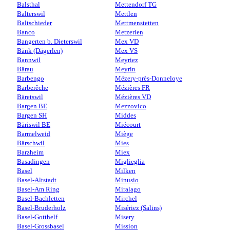
Balsthal
Mettendorf TG
Balterswil
Mettlen
Baltschieder
Mettmenstetten
Banco
Metzerlen
Bangerten b. Dieterswil
Mex VD
Bänk (Dägerlen)
Mex VS
Bannwil
Meyriez
Bärau
Meyrin
Barbengo
Mézery-près-Donneloye
Barberêche
Mézières FR
Bäretswil
Mézières VD
Bargen BE
Mezzovico
Bargen SH
Middes
Bäriswil BE
Miécourt
Barmelweid
Miège
Bärschwil
Mies
Barzheim
Miex
Basadingen
Miglieglia
Basel
Milken
Basel-Altstadt
Minusio
Basel-Am Ring
Miralago
Basel-Bachletten
Mirchel
Basel-Bruderholz
Misériez (Salins)
Basel-Gotthelf
Misery
Basel-Grossbasel
Mission