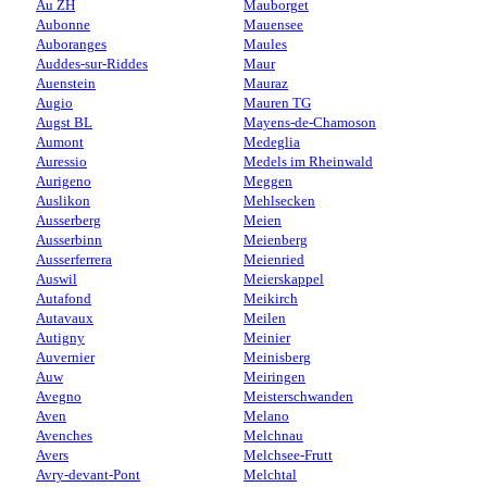
Au ZH
Mauborget
Aubonne
Mauensee
Auboranges
Maules
Auddes-sur-Riddes
Maur
Auenstein
Mauraz
Augio
Mauren TG
Augst BL
Mayens-de-Chamoson
Aumont
Medeglia
Auressio
Medels im Rheinwald
Aurigeno
Meggen
Auslikon
Mehlsecken
Ausserberg
Meien
Ausserbinn
Meienberg
Ausserferrera
Meienried
Auswil
Meierskappel
Autafond
Meikirch
Autavaux
Meilen
Autigny
Meinier
Auvernier
Meinisberg
Auw
Meiringen
Avegno
Meisterschwanden
Aven
Melano
Avenches
Melchnau
Avers
Melchsee-Frutt
Avry-devant-Pont
Melchtal