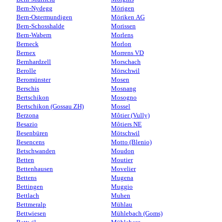
Bern-Nydegg
Mörigen
Bern-Ostermundigen
Möriken AG
Bern-Schosshalde
Morissen
Bern-Wabern
Morlens
Berneck
Morlon
Bernex
Morrens VD
Bernhardzell
Morschach
Berolle
Mörschwil
Beromünster
Mosen
Berschis
Mosnang
Bertschikon
Mosogno
Bertschikon (Gossau ZH)
Mossel
Berzona
Môtier (Vully)
Besazio
Môtiers NE
Besenbüren
Mötschwil
Besencens
Motto (Blenio)
Betschwanden
Moudon
Betten
Moutier
Bettenhausen
Movelier
Bettens
Mugena
Bettingen
Muggio
Bettlach
Muhen
Bettmeralp
Mühlau
Bettwiesen
Mühlebach (Goms)