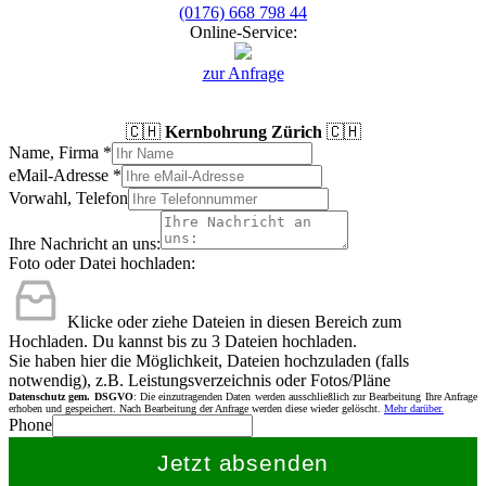
(0176) 668 798 44
Online-Service:
zur Anfrage
🇨🇭
Kernbohrung Zürich
🇨🇭
Name, Firma
*
eMail-Adresse
*
Vorwahl, Telefon
Ihre Nachricht an uns:
Foto oder Datei hochladen:
Klicke oder ziehe Dateien in diesen Bereich zum
Hochladen.
Du kannst bis zu 3 Dateien hochladen.
Sie haben hier die Möglichkeit, Dateien hochzuladen (falls
notwendig), z.B. Leistungsverzeichnis oder Fotos/Pläne
Datenschutz gem. DSGVO
: Die einzutragenden Daten werden ausschließlich zur Bearbeitung Ihre Anfrage
erhoben und gespeichert. Nach Bearbeitung der Anfrage werden diese wieder gelöscht.
Mehr darüber.
Phone
Jetzt absenden