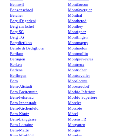
Bennwil
Montfaucon
Benzenschwil
Montfavergier
Bercher
Mönthal
Berg (Dägerlen)
Montherod
Berg am Irchel
Monthey
Berg SG
Montignez
Berg TG
Montlingen
Bergdietikon
Montmagny
Beride di Bedigliora
Montmelon
Berikon
Montmollin
Beringen
Montpreveyres
Berken
Montreux
Berlens
Montricher
Berlingen
Montsevelier
Bern
Moosleerau
Bern-Altstadt
Moosseedorf
Bern-Breitenrain
Morbio Inferiore
Bern-Felsenau
Morbio Superiore
Bern-Innenstadt
Morcles
Bern-Kirchenfeld
Morcote
Bern-Köniz
Mörel
Bern-Länggasse
Morens FR
Bern-Lorraine
Morgarten
Bern-Matte
Morges
Bern-Murifeld
Morgins