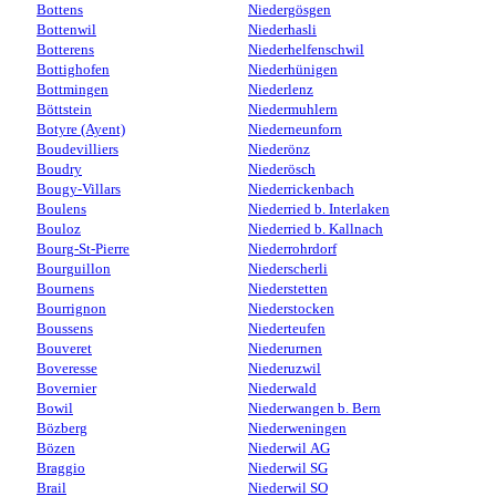
Bottens
Niedergösgen
Bottenwil
Niederhasli
Botterens
Niederhelfenschwil
Bottighofen
Niederhünigen
Bottmingen
Niederlenz
Böttstein
Niedermuhlern
Botyre (Ayent)
Niederneunforn
Boudevilliers
Niederönz
Boudry
Niederösch
Bougy-Villars
Niederrickenbach
Boulens
Niederried b. Interlaken
Bouloz
Niederried b. Kallnach
Bourg-St-Pierre
Niederrohrdorf
Bourguillon
Niederscherli
Bournens
Niederstetten
Bourrignon
Niederstocken
Boussens
Niederteufen
Bouveret
Niederurnen
Boveresse
Niederuzwil
Bovernier
Niederwald
Bowil
Niederwangen b. Bern
Bözberg
Niederweningen
Bözen
Niederwil AG
Braggio
Niederwil SG
Brail
Niederwil SO