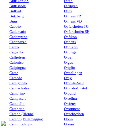
Buttikon SZ
Olten
Buttisholz
Oltingen
Buttwil
Onex
Bützberg
Onnens FR
Buus
Onnens VD
Cabbio
Opfershofen TG
Cademario
Opfertshofen SH
Cadempino
Opfikon
Cadenazzo
Oppens
Cadro
Oppikon
Cagiallo
Oppligen
Calfreisen
Orbe
Calonico
Orges
Calpiogna
Origlio
Cama
Ormalingen
Camedo
Orny
Camignolo
Oron-la-Ville
Camischolas
Oron-le-Châtel
Camorino
Orpund
Campascio
Orselina
Campello
Orsières
Camperio
Orsonnens
Campo (Blenio)
Ortschwaben
Campo (Vallemaggia)
Orvin
Campocologno
Orzens