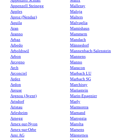
Appenzell Schlatt
Malix
Appenzell Steinegg
Malleray
Apples
Maloja
Aproz (Nendaz)
Malters
Aquila
Malvaglia
Aran
Mamishaus
Aranno
Mammern
Arbaz
Mandach
Arbedo
Männedorf
Arboldswil
Mannenbach-Salenstein
Arbon
Mannens
Arcegno
Manno
Arch
Maracon
Arconciel
Marbach LU
Ardez
Marbach SG
Ardon
Marchissy
Areuse
Mariastein
Argnou (Ayent)
Marin-Epagnier
Arisdorf
Marly
Aristau
Marmorera
Arlesheim
Marnand
Arnegg
Maroggia
Arnex-sur-Nyon
Marolta
Arnex-sur-Orbe
Marsens
Arni AG
Märstetten