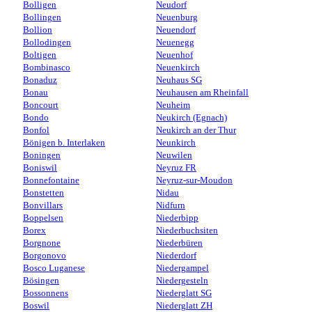
Bolligen
Neudorf
Bollingen
Neuenburg
Bollion
Neuendorf
Bollodingen
Neuenegg
Boltigen
Neuenhof
Bombinasco
Neuenkirch
Bonaduz
Neuhaus SG
Bonau
Neuhausen am Rheinfall
Boncourt
Neuheim
Bondo
Neukirch (Egnach)
Bonfol
Neukirch an der Thur
Bönigen b. Interlaken
Neunkirch
Boningen
Neuwilen
Boniswil
Neyruz FR
Bonnefontaine
Neyruz-sur-Moudon
Bonstetten
Nidau
Bonvillars
Nidfurn
Boppelsen
Niederbipp
Borex
Niederbuchsiten
Borgnone
Niederbüren
Borgonovo
Niederdorf
Bosco Luganese
Niedergampel
Bösingen
Niedergesteln
Bossonnens
Niederglatt SG
Boswil
Niederglatt ZH