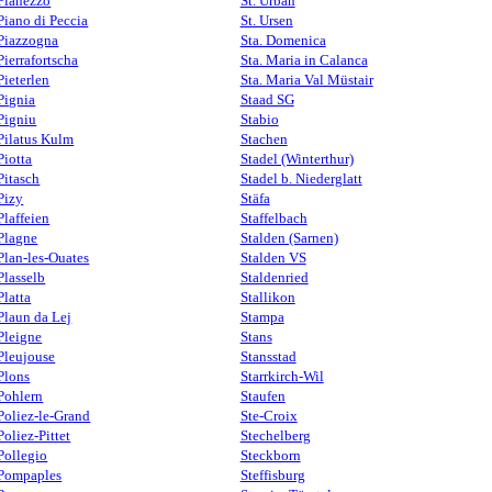
Pianezzo
St. Urban
Piano di Peccia
St. Ursen
Piazzogna
Sta. Domenica
Pierrafortscha
Sta. Maria in Calanca
Pieterlen
Sta. Maria Val Müstair
Pignia
Staad SG
Pigniu
Stabio
Pilatus Kulm
Stachen
Piotta
Stadel (Winterthur)
Pitasch
Stadel b. Niederglatt
Pizy
Stäfa
Plaffeien
Staffelbach
Plagne
Stalden (Sarnen)
Plan-les-Ouates
Stalden VS
Plasselb
Staldenried
Platta
Stallikon
Plaun da Lej
Stampa
Pleigne
Stans
Pleujouse
Stansstad
Plons
Starrkirch-Wil
Pohlern
Staufen
Poliez-le-Grand
Ste-Croix
Poliez-Pittet
Stechelberg
Pollegio
Steckborn
Pompaples
Steffisburg