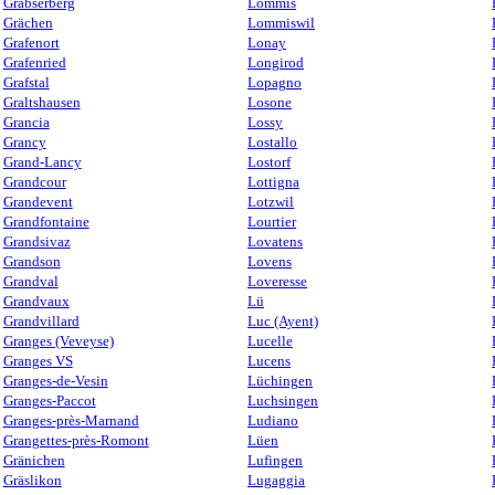
Grabserberg
Lommis
Grächen
Lommiswil
Grafenort
Lonay
Grafenried
Longirod
Grafstal
Lopagno
Graltshausen
Losone
Grancia
Lossy
Grancy
Lostallo
Grand-Lancy
Lostorf
Grandcour
Lottigna
Grandevent
Lotzwil
Grandfontaine
Lourtier
Grandsivaz
Lovatens
Grandson
Lovens
Grandval
Loveresse
Grandvaux
Lü
Grandvillard
Luc (Ayent)
Granges (Veveyse)
Lucelle
Granges VS
Lucens
Granges-de-Vesin
Lüchingen
Granges-Paccot
Luchsingen
Granges-près-Marnand
Ludiano
Grangettes-près-Romont
Lüen
Gränichen
Lufingen
Gräslikon
Lugaggia