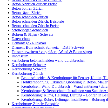
Beton Abbruch Zürich: Preise
Beton bohren Zürich
Beton sägen Zürich
Beton schneiden Zürich
Beton schneiden Zürich: Beispiele
Beton schneiden Zürich: Preise
beton-saegen-schneiden
Bohren & Sägen / Schweiz
Datenschutz
Demontage / Rückbau
Diament-Bohrtechnik Schweiz – DBT Schweiz
Fenster erweitern / vergrößern, Wand & Beton sägen
Impressum
kernbohren-betonschneiden-wand-durchbrechen
Kernbohrung Schweiz
Kernbohrung Schweiz
Kernbohrung Zürich
Beton schneiden & Kernbohrung für Fenster, Kamin, Tür
Hohlkernbohrung: Erkundungsbohrung in Beton, Mauerwe
Kernbohren: Wand-Durchbruch – Wand entfernen / durc
Kernbohrung & Betonschnitt: Installation von Sanitär-A
Kernbohrung: Klima, Heizung, Lüftung – Bohren in Beto
Kernbohrung: Rohre, Leitungen installieren – Bohrung
Kernbohrung Zürich: Beispiele