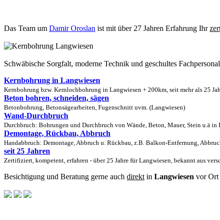
Das Team um
Damir Oroslan
ist mit über 27 Jahren Erfahrung Ihr
zer
Schwäbische Sorgfalt, moderne Technik und geschultes Fachpersona
Kernbohrung in Langwiesen
Kernbohrung bzw. Kernlochbohrung in Langwiesen + 200km, seit mehr als 25 Jah
Beton bohren, schneiden, sägen
Betonbohrung, Betonsägearbeiten, Fugenschnitt uvm. (Langwiesen)
Wand-Durchbruch
Durchbruch: Bohrungen und Durchbruch von Wände, Beton, Mauer, Stein u.ä in L
Demontage, Rückbau, Abbruch
Handabbruch: Demontage, Abbruch u. Rückbau, z.B. Balkon-Entfernung, Abbruch
seit 25 Jahren
Zertifiziert, kompetent, erfahren - über 25 Jahre für Langwiesen, bekannt aus ver
Besichtigung und Beratung gerne auch
direkt
in
Langwiesen
vor Ort 