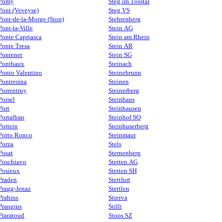
Pomy
Steg im Tösstal
Pont (Veveyse)
Steg VS
Pont-de-la-Morge (Sion)
Stehrenberg
Pont-la-Ville
Stein AG
Ponte Capriasca
Stein am Rhein
Ponte Tresa
Stein AR
Pontenet
Stein SG
Ponthaux
Steinach
Ponto Valentino
Steinebrunn
Pontresina
Steinen
Porrentruy
Steinerberg
Porsel
Steinhaus
Port
Steinhausen
Portalban
Steinhof SO
Portein
Steinhuserberg
Porto Ronco
Steinmaur
Porza
Stels
Posat
Sternenberg
Poschiavo
Stetten AG
Posieux
Stetten SH
Praden
Stettfurt
Pragg-Jenaz
Stettlen
Prahins
Stierva
Prangins
Stilli
Praratoud
Stoos SZ