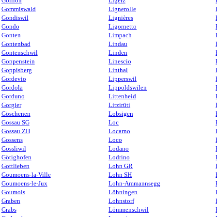
Gollion
Ligerz
Gommiswald
Lignerolle
Gondiswil
Lignières
Gondo
Ligornetto
Gonten
Limpach
Gontenbad
Lindau
Gontenschwil
Linden
Goppenstein
Linescio
Goppisberg
Linthal
Gordevio
Lipperswil
Gordola
Lippoldswilen
Gorduno
Littenheid
Gorgier
Litzirüti
Göschenen
Lobsigen
Gossau SG
Loc
Gossau ZH
Locarno
Gossens
Loco
Gossliwil
Lodano
Götighofen
Lodrino
Gottlieben
Lohn GR
Goumoens-la-Ville
Lohn SH
Goumoens-le-Jux
Lohn-Ammannsegg
Goumois
Löhningen
Graben
Lohnstorf
Grabs
Lömmenschwil