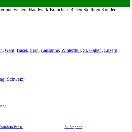
riker und weitere Handwerk-Branchen. Bieten Sie Ihren Kunden
ch
,
Genf
,
Basel
,
Bern
,
Lausanne
,
Winterthur
,
St. Gallen
,
Luzern
,
rung.
Piandera Paese
St. Stephan