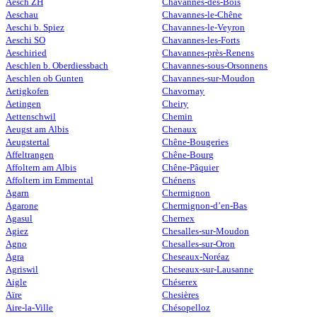
Aesch ZH
Chavannes-des-Bois
Aeschau
Chavannes-le-Chêne
Aeschi b. Spiez
Chavannes-le-Veyron
Aeschi SO
Chavannes-les-Forts
Aeschiried
Chavannes-près-Renens
Aeschlen b. Oberdiessbach
Chavannes-sous-Orsonnens
Aeschlen ob Gunten
Chavannes-sur-Moudon
Aetigkofen
Chavornay
Aetingen
Cheiry
Aettenschwil
Chemin
Aeugst am Albis
Chenaux
Aeugstertal
Chêne-Bougeries
Affeltrangen
Chêne-Bourg
Affoltern am Albis
Chêne-Pâquier
Affoltern im Emmental
Chénens
Agarn
Chermignon
Agarone
Chermignon-d’en-Bas
Agasul
Chernex
Agiez
Chesalles-sur-Moudon
Agno
Chesalles-sur-Oron
Agra
Cheseaux-Noréaz
Agriswil
Cheseaux-sur-Lausanne
Aigle
Chéserex
Aïre
Chesières
Aire-la-Ville
Chésopelloz