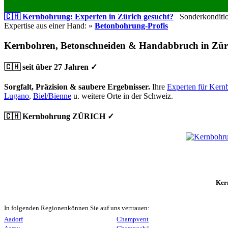
🇨🇭 Kernbohrung: Experten in Zürich gesucht?
Sonderkondition
Expertise aus einer Hand: »
Betonbohrung-Profis
Kernbohren, Betonschneiden & Handabbruch in Zür
🇨🇭 seit über 27 Jahren ✓
Sorgfalt, Präzision & saubere Ergebnisser.
Ihre
Experten für Kern
Lugano
,
Biel/Bienne
u. weitere Orte in der Schweiz.
🇨🇭 Kernbohrung ZÜRICH ✓
Ker
In folgenden Regionenkönnen Sie auf uns vertrauen:
Aadorf
Champvent