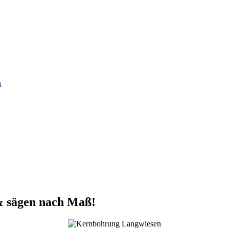
n
& sägen nach Maß!