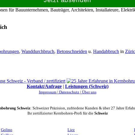
en für Bauunternehmen, Bauträger, Architekten, Installateure, Elekt
ich
bohrungen
,
Wanddurchbruch
,
Betonschneiden
u.
Handabbruch
in
Züri
Kontakt/Anfrage
|
Leistungen (Schweiz)
Impressum |
Datenschutz |
Über uns
nbohrung Schweiz
: Schweizer Präzision, zufriedene Kunden & über 27 Jahre Erfah
Ihr zertifizierter Kernbohren-Profi für die
Schweiz
Golino
Liez