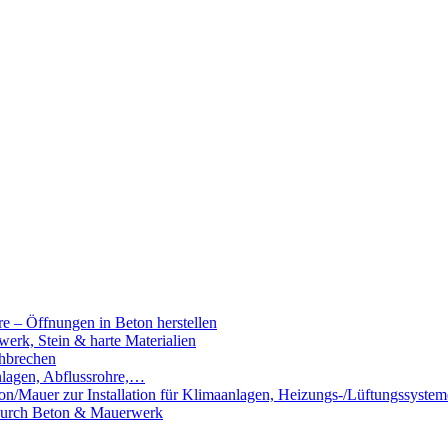
e – Öffnungen in Beton herstellen
rk, Stein & harte Materialien
hbrechen
nlagen, Abflussrohre,…
n/Mauer zur Installation für Klimaanlagen, Heizungs-/Lüftungssystem
 durch Beton & Mauerwerk