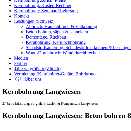
Kernbohrung Zürich: Preise
Kernbohrung: Kosten-Rechner
Kernbohrung: Seminar / Lehrgang
Kontakt
Leistungen (Schweiz)
Abbruch, Handabbruch & Entkernung
Beton bohren, sägen & schneiden
Demontage, Rückbau
Kernbohrung, Kernlochbohrung
Schadstoffsanierung: Schadestoffe erkennen & beseitige
Wand-Durchbruch: Wand durchbrechen
Medien
Partner
Türe vergrößern (Zürich)
Vermietung (Kernbohrer-Geräte, Bohrkronen
🇨🇭 Über uns
Kernbohrung Langwiesen
27 Jahre Erfahrung:
Sorgfalt,
Präzision & Kompetenz in Langwiesen
Kernbohrung Langwiesen: Beton bohren 