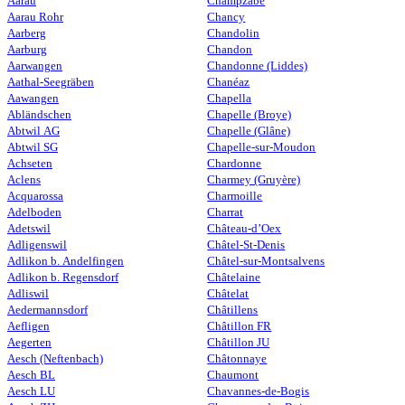
Aarau
Champzabé
Aarau Rohr
Chancy
Aarberg
Chandolin
Aarburg
Chandon
Aarwangen
Chandonne (Liddes)
Aathal-Seegräben
Chanéaz
Aawangen
Chapella
Abländschen
Chapelle (Broye)
Abtwil AG
Chapelle (Glâne)
Abtwil SG
Chapelle-sur-Moudon
Achseten
Chardonne
Aclens
Charmey (Gruyère)
Acquarossa
Charmoille
Adelboden
Charrat
Adetswil
Château-d’Oex
Adligenswil
Châtel-St-Denis
Adlikon b. Andelfingen
Châtel-sur-Montsalvens
Adlikon b. Regensdorf
Châtelaine
Adliswil
Châtelat
Aedermannsdorf
Châtillens
Aefligen
Châtillon FR
Aegerten
Châtillon JU
Aesch (Neftenbach)
Châtonnaye
Aesch BL
Chaumont
Aesch LU
Chavannes-de-Bogis