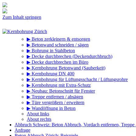
Zum Inhalt springen
▶ Beton zerkleinern & entsorgen
▶ Betonwand schneiden / sägen
▶ Bohrung in Stahlbeton
▶ Decke durchbrechen (Deckendurchbruch)
▶ Decke durchbrechen im Büro
▶ Kernbohrung Betonwand (Sauberkeit)
▶ Kernbohrung DN 400
▶ Kernbohrung für Lüftungsschacht / Lüftungsrohre
▶ Kernbohrung mit Extra-Schutz
▶ Neubau: Betonschnitt für Fenster
▶ Treppe entfernen / absägen
▶ Türe vergrößern / erweitern
▶ Wandöffnung in Beton
About links
About rechts
Abbruch Schweiz: Beton Abbruch, Vordach entfernen, Treppe
Anfrage
Beton Abbruch Zürich: Beispiele