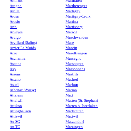
Arni BE
Marthalen
Arogno
Martherenges
Arolla
Martigny
Arosa
Martigny-Croix
Arosio
Martina
Arth
Martisberg
Arveyes
Märwil
Arvigo
Maschwanden
Arvillard (Salins)
Mase
Arzier-Le Muids
Masein
Arzo
Maseltrangen
Ascharina
Massagno
Ascona
Massongex
Asp
Massonnens
Assens
Mastrils
Astano
Mathod
Asuel
Mathon
Athenaz (Avusy)
Matran
Attalens
Matt
Attelwil
Matten (St. Stephan)
Attikon
Matten b. Interlaken
Attinghausen
Mattstetten
Attiswil
Mattwil
Au SG
Matzendorf
Au TG
Matzingen