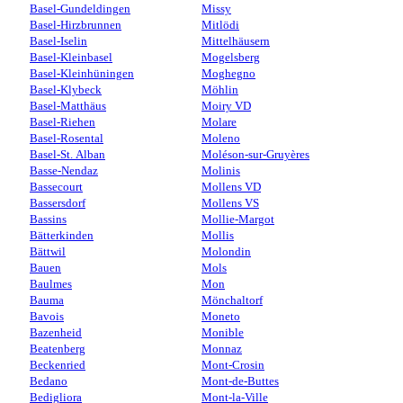
Basel-Gundeldingen
Missy
Basel-Hirzbrunnen
Mitlödi
Basel-Iselin
Mittelhäusern
Basel-Kleinbasel
Mogelsberg
Basel-Kleinhüningen
Moghegno
Basel-Klybeck
Möhlin
Basel-Matthäus
Moiry VD
Basel-Riehen
Molare
Basel-Rosental
Moleno
Basel-St. Alban
Moléson-sur-Gruyères
Basse-Nendaz
Molinis
Bassecourt
Mollens VD
Bassersdorf
Mollens VS
Bassins
Mollie-Margot
Bätterkinden
Mollis
Bättwil
Molondin
Bauen
Mols
Baulmes
Mon
Bauma
Mönchaltorf
Bavois
Moneto
Bazenheid
Monible
Beatenberg
Monnaz
Beckenried
Mont-Crosin
Bedano
Mont-de-Buttes
Bedigliora
Mont-la-Ville