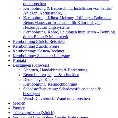
durchbrechen
Kernbohrung & Betonschnitt: Installation von Sanitär-
Anlagen, Abflussrohre,…
Kernbohrung: Klima, Heizung, Lüftung – Bohren in
Beton/Mauer zur Installation für Klimaanlagen,
Heizungs-/Lüftungssysteme
Kernbohrung: Rohre, Leitungen installieren – Bohrung
durch Beton & Mauerwerk
Kernbohrung Zürich: Beispiele
Kernbohrung Zürich: Preise
Kernbohrung: Kosten-Rechner
Kernbohrung: Seminar / Lehrgang
Kontakt
Leistungen (Schweiz)
Abbruch, Handabbruch & Entkernung
Beton bohren, sägen & schneiden
Demontage, Rückbau
Kernbohrung, Kernlochbohrung
Schadstoffsanierung: Schadestoffe erkennen &
beseitigen
Wand-Durchbruch: Wand durchbrechen
Medien
Partner
Türe vergrößern (Zürich)
Vermietung (Kernbohrer-Geräte, Bohrkronen