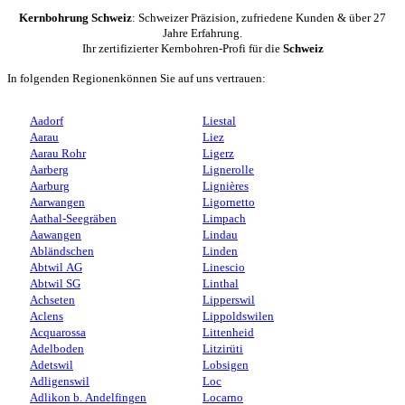
Kernbohrung Schweiz
: Schweizer Präzision, zufriedene Kunden & über 27
Jahre Erfahrung.
Ihr zertifizierter Kernbohren-Profi für die
Schweiz
In folgenden Regionenkönnen Sie auf uns vertrauen:
Aadorf
Liestal
Aarau
Liez
Aarau Rohr
Ligerz
Aarberg
Lignerolle
Aarburg
Lignières
Aarwangen
Ligornetto
Aathal-Seegräben
Limpach
Aawangen
Lindau
Abländschen
Linden
Abtwil AG
Linescio
Abtwil SG
Linthal
Achseten
Lipperswil
Aclens
Lippoldswilen
Acquarossa
Littenheid
Adelboden
Litzirüti
Adetswil
Lobsigen
Adligenswil
Loc
Adlikon b. Andelfingen
Locarno