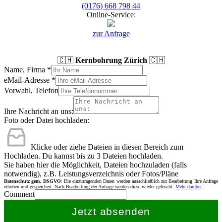
(0176) 668 798 44
Online-Service:
zur Anfrage
🇨🇭
Kernbohrung Zürich
🇨🇭
Name, Firma
*
eMail-Adresse
*
Vorwahl, Telefon
Ihre Nachricht an uns:
Foto oder Datei hochladen:
Klicke oder ziehe Dateien in diesen Bereich zum
Hochladen.
Du kannst bis zu 3 Dateien hochladen.
Sie haben hier die Möglichkeit, Dateien hochzuladen (falls
notwendig), z.B. Leistungsverzeichnis oder Fotos/Pläne
Datenschutz gem. DSGVO
: Die einzutragenden Daten werden ausschließlich zur Bearbeitung Ihre Anfrage
erhoben und gespeichert. Nach Bearbeitung der Anfrage werden diese wieder gelöscht.
Mehr darüber.
Comment
Jetzt absenden