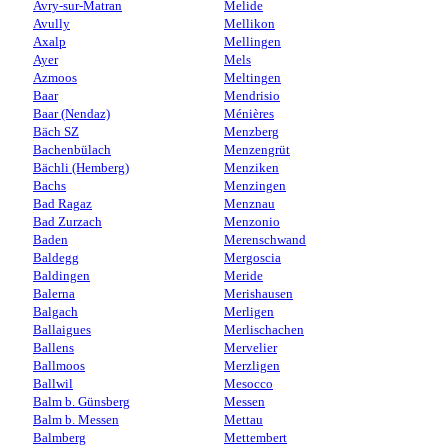
Avry-sur-Matran
Melide
Avully
Mellikon
Axalp
Mellingen
Ayer
Mels
Azmoos
Meltingen
Baar
Mendrisio
Baar (Nendaz)
Ménières
Bäch SZ
Menzberg
Bachenbülach
Menzengrüt
Bächli (Hemberg)
Menziken
Bachs
Menzingen
Bad Ragaz
Menznau
Bad Zurzach
Menzonio
Baden
Merenschwand
Baldegg
Mergoscia
Baldingen
Meride
Balerna
Merishausen
Balgach
Merligen
Ballaigues
Merlischachen
Ballens
Mervelier
Ballmoos
Merzligen
Ballwil
Mesocco
Balm b. Günsberg
Messen
Balm b. Messen
Mettau
Balmberg
Mettembert