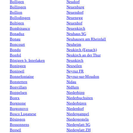
Bolligen
Neudorf
Bollingen
Neuenburg
Bollion
Neuendorf
Bollodingen
Neuenegg
Boltigen
Neuenhof
Bombinasco
Neuenkirch
Bonaduz
Neuhaus SG
Bonau
Neuhausen am Rheinfall
Boncourt
Neuheim
Bondo
Neukirch (Egnach)
Bonfol
Neukirch an der Thur
Bönigen b. Interlaken
Neunkirch
Boningen
Neuwilen
Boniswil
Neyruz FR
Bonnefontaine
Neyruz-sur-Moudon
Bonstetten
Nidau
Bonvillars
Nidfurn
Boppelsen
Niederbipp
Borex
Niederbuchsiten
Borgnone
Niederbüren
Borgonovo
Niederdorf
Bosco Luganese
Niedergampel
Bösingen
Niedergesteln
Bossonnens
Niederglatt SG
Boswil
Niederglatt ZH