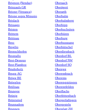
Brignon (Nendaz)
Oberaach
Brinzauls GR
Oberägeri
Brione (Verzasca)
Oberarth
Brione sopra Minusio
Oberbalm
Brislach
Oberbalmberg
Brissago
Oberbipp
Bristen
Oberbuchsiten
Brittern
Oberbüren
Brittnau
Oberburg
Broc
Oberbussnang
Broglio
Oberbütschel
Bronschhofen
Oberdiessbach
Brontallo
Oberdorf BL
Brot-Dessous
Oberdorf NW
Brot-Plamboz
Oberdorf SO
Bruderholz
Oberegg
Brugg AG
Oberembrach
Brügg BE
Oberems
Brügglen
Oberengstringen
Brülisau
Oberentfelden
Brunegg
Oberflachs
Brünig
Oberfrittenbach
Brünisried
Obergerlafingen
Brunnadern
Obergesteln
Brunnen
Oberglatt ZH