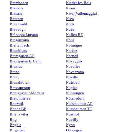
Bramboden
Nierlet-les-Bois
Bramois
Niouc
Bratsch
Niva (Vallemaggia)
Braunau
Nivo
Braunwald
Nods
Bravuogn
Noës
Brè sopra Lugano
Noflen BE
Breganzona
Nohl
Breitenbach
Noiraigue
Bremblens
Noréaz
Bremgarten AG
Nottwil
Bremgarten b. Bern
Novaggio
Brenles
Novalles
Breno
Novazzano
Brent
Noville
Brenzikofen
Nufenen
Bressaucourt
Nuglar
Bretigny-sur-Morrens
Nunningen
Bretonnières
Nürensdorf
Bretzwil
Nussbaumen AG
Brienz BE
Nussbaumen TG
Brienzwiler
Nusshof
Brig
Nuvilly
Brigels
Nyon
Brigerbad
Obbürgen