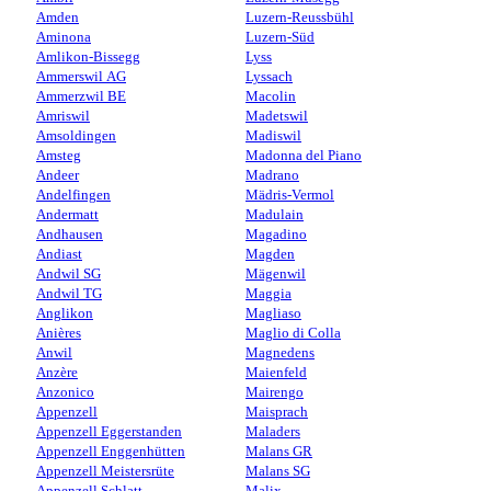
Amden
Luzern-Reussbühl
Aminona
Luzern-Süd
Amlikon-Bissegg
Lyss
Ammerswil AG
Lyssach
Ammerzwil BE
Macolin
Amriswil
Madetswil
Amsoldingen
Madiswil
Amsteg
Madonna del Piano
Andeer
Madrano
Andelfingen
Mädris-Vermol
Andermatt
Madulain
Andhausen
Magadino
Andiast
Magden
Andwil SG
Mägenwil
Andwil TG
Maggia
Anglikon
Magliaso
Anières
Maglio di Colla
Anwil
Magnedens
Anzère
Maienfeld
Anzonico
Mairengo
Appenzell
Maisprach
Appenzell Eggerstanden
Maladers
Appenzell Enggenhütten
Malans GR
Appenzell Meistersrüte
Malans SG
Appenzell Schlatt
Malix