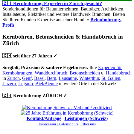
🇨🇭 Kernbohrung: Experten in Zürich gesucht?
Sonderkonditionen für Bauunternehmen, Bauträger, Architekten,
Installateure, Elektriker und weitere Handwerk-Branchen. Bieten
Sie Ihren Kunden Expertise aus einer Hand: »
Betonbohrung-
Profis
Kernbohren, Betonschneiden & Handabbruch in
Zürich
🇨🇭 seit über 27 Jahren ✓
Sorgfalt, Präzision & saubere Ergebnisser.
Ihre
Experten für
Kernbohrungen
,
Wanddurchbruch
,
Betonschneiden
u.
Handabbruch
in
Zürich
,
Genf
,
Basel
,
Bern
,
Lausanne
,
Winterthur
,
St. Gallen
,
Luzern
,
Lugano
,
Biel/Bienne
u. weitere Orte in der Schweiz.
🇨🇭 Kernbohrung ZÜRICH ✓
Kontakt/Anfrage
|
Leistungen (Schweiz)
Impressum |
Datenschutz |
Über uns