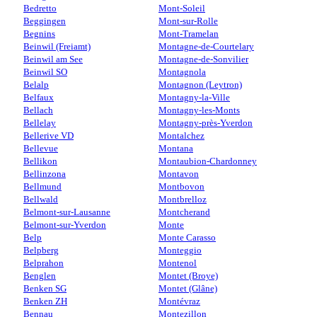
Bedretto
Mont-Soleil
Beggingen
Mont-sur-Rolle
Begnins
Mont-Tramelan
Beinwil (Freiamt)
Montagne-de-Courtelary
Beinwil am See
Montagne-de-Sonvilier
Beinwil SO
Montagnola
Belalp
Montagnon (Leytron)
Belfaux
Montagny-la-Ville
Bellach
Montagny-les-Monts
Bellelay
Montagny-près-Yverdon
Bellerive VD
Montalchez
Bellevue
Montana
Bellikon
Montaubion-Chardonney
Bellinzona
Montavon
Bellmund
Montbovon
Bellwald
Montbrelloz
Belmont-sur-Lausanne
Montcherand
Belmont-sur-Yverdon
Monte
Belp
Monte Carasso
Belpberg
Monteggio
Belprahon
Montenol
Benglen
Montet (Broye)
Benken SG
Montet (Glâne)
Benken ZH
Montévraz
Bennau
Montezillon