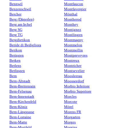
Bennwil
Montfaucon
Benzenschwil
Montfavergier
Bercher
Mönthal
Berg (Dägerlen)
Montherod
Berg am Irchel
Monthey
Berg SG
Montignez
Berg TG
Montlingen
Bergdietikon
Montmagny
Beride di Bedigliora
Montmelon
Berikon
Montmollin
Beringen
Montpreveyres
Berken
Montreux
Berlens
Montricher
Berlingen
Montsevelier
Bern
Moosleerau
Bern-Altstadt
Moosseedorf
Bern-Breitenrain
Morbio Inferiore
Bern-Felsenau
Morbio Superiore
Bern-Innenstadt
Morcles
Bern-Kirchenfeld
Morcote
Bern-Köniz
Mörel
Bern-Länggasse
Morens FR
Bern-Lorraine
Morgarten
Bern-Matte
Morges
Bern-Murifeld
Morgins