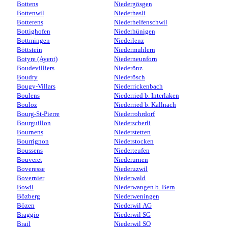
Bottens
Niedergösgen
Bottenwil
Niederhasli
Botterens
Niederhelfenschwil
Bottighofen
Niederhünigen
Bottmingen
Niederlenz
Böttstein
Niedermuhlern
Botyre (Ayent)
Niederneunforn
Boudevilliers
Niederönz
Boudry
Niederösch
Bougy-Villars
Niederrickenbach
Boulens
Niederried b. Interlaken
Bouloz
Niederried b. Kallnach
Bourg-St-Pierre
Niederrohrdorf
Bourguillon
Niederscherli
Bournens
Niederstetten
Bourrignon
Niederstocken
Boussens
Niederteufen
Bouveret
Niederurnen
Boveresse
Niederuzwil
Bovernier
Niederwald
Bowil
Niederwangen b. Bern
Bözberg
Niederweningen
Bözen
Niederwil AG
Braggio
Niederwil SG
Brail
Niederwil SO