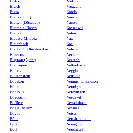
Bister
Muttenz
Bitsch
Muzzano
Bivio
Näfels
Blankenburg
Nänikon
Blatten (Lötschen)
Nassen
Blatten b. Naters
Nassenwil
Blauen
Naters
Blausee-Mitholz
Nax
Bleienbach
Naz
Bleiken b. Oberdiessbach
Nebikon
Blessens
Necker
Blignou (Ayent)
Neerach
Blitzingen
Neftenbach
Blonay
Neggio
Blumenstein
Neirivue
Böbikon
Némiaz (Chamoson)
Böckten
Nennigkofen
Bodio TI
Nenzlingen
Boécourt
Neschwil
Bofflens
Nesselnbach
Bogis-Bossey
Nesslau
Bogno
Netstal
Bôle
Neu St. Johann
Bolken
Neuägeri
Boll
Neuchâtel