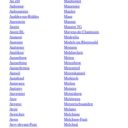
Au ZH
Mauborget
Aubonne
Mauensee
Auboranges
Maules
Auddes-sur-Riddes
Maur
Auenstein
Mauraz
Augio
Mauren TG
Augst BL
Mayens-de-Chamoson
Aumont
Medeglia
Auressio
Medels im Rheinwald
Aurigeno
Meggen
Auslikon
Mehlsecken
Ausserberg
Meien
Ausserbinn
Meienberg
Ausserferrera
Meienried
Auswil
Meierskappel
Autafond
Meikirch
Autavaux
Meilen
Autigny
Meinier
Auvernier
Meinisberg
Auw
Meiringen
Avegno
Meisterschwanden
Aven
Melano
Avenches
Melchnau
Avers
Melchsee-Frutt
Avry-devant-Pont
Melchtal