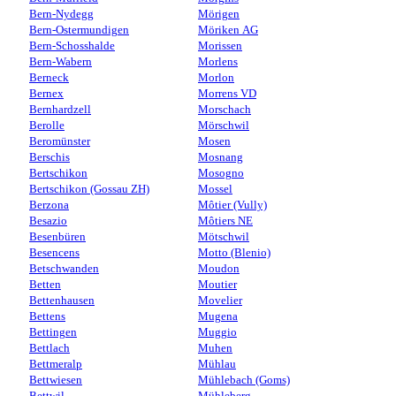
Bern-Nydegg
Mörigen
Bern-Ostermundigen
Möriken AG
Bern-Schosshalde
Morissen
Bern-Wabern
Morlens
Berneck
Morlon
Bernex
Morrens VD
Bernhardzell
Morschach
Berolle
Mörschwil
Beromünster
Mosen
Berschis
Mosnang
Bertschikon
Mosogno
Bertschikon (Gossau ZH)
Mossel
Berzona
Môtier (Vully)
Besazio
Môtiers NE
Besenbüren
Mötschwil
Besencens
Motto (Blenio)
Betschwanden
Moudon
Betten
Moutier
Bettenhausen
Movelier
Bettens
Mugena
Bettingen
Muggio
Bettlach
Muhen
Bettmeralp
Mühlau
Bettwiesen
Mühlebach (Goms)
Bettwil
Mühleberg