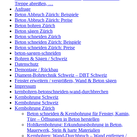
Treppe abreißen, …
Anfrage
Beton Abbruch Zürich: Beispiele
Beton Abbruch Zürich: Preise
Beton bohren Zürich
Beton sägen Zürich
Beton schneiden Zürich
Beton schneiden Zürich: Beispiele
Beton schneiden Zürich: Preise
beton-saegen-schneiden
Bohren & Sägen / Schweiz
Datenschutz
Demontage / Rückbau
Diament-Bohrtechnik Schweiz – DBT Schweiz
Fenster erweitern / vergrößern, Wand & Beton sägen
Impressum
kernbohren-betonschneiden-wand-durchbrechen
Kernbohrung Schweiz
Kernbohrung Schweiz
Kernbohrung Zürich
Beton schneiden & Kernbohrung für Fenster, Kamin,
Türe – Öffnungen in Beton herstellen
Hohlkernbohrung: Erkundungsbohrung in Beton,
Mauerwerk, Stein & harte Materialien
Kernbohren: Wand-Durchbruch – Wand entfernen /