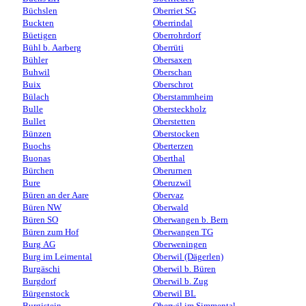
Büchslen
Oberriet SG
Buckten
Oberrindal
Büetigen
Oberrohrdorf
Bühl b. Aarberg
Oberrüti
Bühler
Obersaxen
Buhwil
Oberschan
Buix
Oberschrot
Bülach
Oberstammheim
Bulle
Obersteckholz
Bullet
Oberstetten
Bünzen
Oberstocken
Buochs
Oberterzen
Buonas
Oberthal
Bürchen
Oberurnen
Bure
Oberuzwil
Büren an der Aare
Obervaz
Büren NW
Oberwald
Büren SO
Oberwangen b. Bern
Büren zum Hof
Oberwangen TG
Burg AG
Oberweningen
Burg im Leimental
Oberwil (Dägerlen)
Burgäschi
Oberwil b. Büren
Burgdorf
Oberwil b. Zug
Bürgenstock
Oberwil BL
Burgistein
Oberwil im Simmental