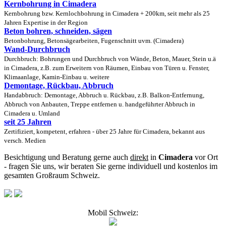
Kernbohrung in Cimadera
Kernbohrung bzw. Kernlochbohrung in Cimadera + 200km, seit mehr als 25
Jahren Expertise in der Region
Beton bohren, schneiden, sägen
Betonbohrung, Betonsägearbeiten, Fugenschnitt uvm. (Cimadera)
Wand-Durchbruch
Durchbruch: Bohrungen und Durchbruch von Wände, Beton, Mauer, Stein u.ä
in Cimadera, z.B. zum Erweitern von Räumen, Einbau von Türen u. Fenster,
Klimaanlage, Kamin-Einbau u. weitere
Demontage, Rückbau, Abbruch
Handabbruch: Demontage, Abbruch u. Rückbau, z.B. Balkon-Entfernung,
Abbruch von Anbauten, Treppe entfernen u. handgeführter Abbruch in
Cimadera u. Umland
seit 25 Jahren
Zertifiziert, kompetent, erfahren - über 25 Jahre für Cimadera, bekannt aus
versch. Medien
Besichtigung und Beratung gerne auch
direkt
in
Cimadera
vor Ort
- fragen Sie uns, wir beraten Sie gerne individuell und kostenlos im
gesamten Großraum Schweiz.
Mobil Schweiz: