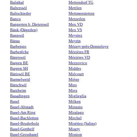
Balsthal
Mettendorf TG
Balterswil
Mettlen
Baltschieder
Mettmenstetten
Banco
Metzerlen
Bangerten b. Dieterswil
Mex VD
Bänk (Dägerlen)
Mex VS
Bannwil
Meyriez
Bärau
Meyrin
Barbengo
Mézery-près-Donneloye
Barberêche
Mézières FR
Bäretswil
Mézières VD
Bargen BE
Mezzovico
Bargen SH
Middes
Bäriswil BE
Miécourt
Barmelweid
Miège
Bärschwil
Mies
Barzheim
Miex
Basadingen
Miglieglia
Basel
Milken
Basel-Altstadt
Minusio
Basel-Am Ring
Miralago
Basel-Bachletten
Mirchel
Basel-Bruderholz
Misériez (Salins)
Basel-Gotthelf
Misery
Basel-Grossbasel
Mission