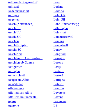
Adlikon b. Regensdorf
Loco
Adliswil
Lodano
Aedermannsdorf
Lodrino
Aefligen
Lohn GR
Aegerten
Lohn SH
Aesch (Neftenbach)
Lohn-Ammannsegg
Aesch BL
Löhningen
Aesch LU
Lohnstorf
Aesch ZH
Lömmenschwil
Aeschau
Lommis
Aeschi b. Spiez
Lommiswil
Aeschi SO
Lonay
Aeschiried
Longirod
Aeschlen b. Oberdiessbach
Lopagno
Aeschlen ob Gunten
Losone
Aetigkofen
Lossy
Aetingen
Lostallo
Aettenschwil
Lostorf
Aeugst am Albis
Lottigna
Aeugstertal
Lotzwil
Affeltrangen
Lourtier
Affoltern am Albis
Lovatens
Affoltern im Emmental
Lovens
Agarn
Loveresse
Agarone
Lü