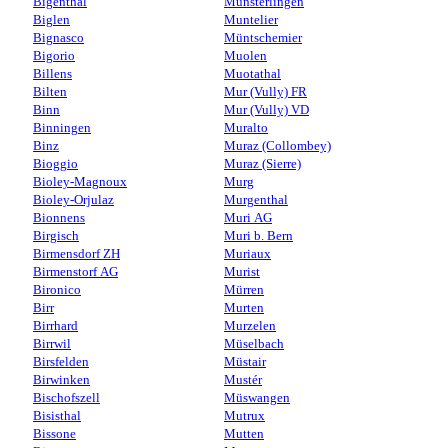
Bigenthal
Münsterlingen
Biglen
Muntelier
Bignasco
Müntschemier
Bigorio
Muolen
Billens
Muotathal
Bilten
Mur (Vully) FR
Binn
Mur (Vully) VD
Binningen
Muralto
Binz
Muraz (Collombey)
Bioggio
Muraz (Sierre)
Bioley-Magnoux
Murg
Bioley-Orjulaz
Murgenthal
Bionnens
Muri AG
Birgisch
Muri b. Bern
Birmensdorf ZH
Muriaux
Birmenstorf AG
Murist
Bironico
Mürren
Birr
Murten
Birrhard
Murzelen
Birrwil
Müselbach
Birsfelden
Müstair
Birwinken
Mustér
Bischofszell
Müswangen
Bisisthal
Mutrux
Bissone
Mutten