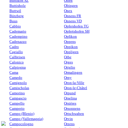
Buttikon SZ
Olten
Buttisholz
Oltingen
Buttwil
Onex
Bützberg
Onnens FR
Buus
Onnens VD
Cabbio
Opfershofen TG
Cademario
Opfertshofen SH
Cadempino
Opfikon
Cadenazzo
Oppens
Cadro
Oppikon
Cagiallo
Oppligen
Calfreisen
Orbe
Calonico
Orges
Calpiogna
Origlio
Cama
Ormalingen
Camedo
Orny
Camignolo
Oron-la-Ville
Camischolas
Oron-le-Châtel
Camorino
Orpund
Campascio
Orselina
Campello
Orsières
Camperio
Orsonnens
Campo (Blenio)
Ortschwaben
Campo (Vallemaggia)
Orvin
Campocologno
Orzens