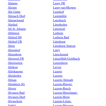
Almens
Lussy FR
Alosen
Lussy-sur-Morges
Alp Grüm
Lustdorf
Alpnach Dorf
Lustmühle
Alpnachstad
Luterbach
Alpthal
Lüterkofen
Alt St. Johann
Lüterswil
Altbüron
Luthern
Altdorf SH
Luthern Bad
Altdorf UR
Lütisburg
Alten
Lütisburg Station
Altendorf
Lutry
Altenrhein
Lütschental
Alterswil FR
Lützelflüh-Goldbach
Alterswilen
Lutzenberg
Altikon
Luven
Altishausen
Luzein
Altishofen
Luzern-
Altnau
Luzern-Altstadt
Altstätten SG
Luzern-Biregg:
Altwis
Luzern-Bruch
Alvaneu Bad
Luzern-Hirschmatt:
Alvaneu Dorf
Luzern-Horw
Alvaschein
Luzern-Littau:
Ambrì
Luzern-Musegg