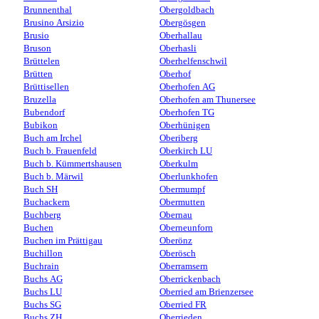
Brunnenthal
Obergoldbach
Brusino Arsizio
Obergösgen
Brusio
Oberhallau
Bruson
Oberhasli
Brüttelen
Oberhelfenschwil
Brütten
Oberhof
Brüttisellen
Oberhofen AG
Bruzella
Oberhofen am Thunersee
Bubendorf
Oberhofen TG
Bubikon
Oberhünigen
Buch am Irchel
Oberiberg
Buch b. Frauenfeld
Oberkirch LU
Buch b. Kümmertshausen
Oberkulm
Buch b. Märwil
Oberlunkhofen
Buch SH
Obermumpf
Buchackern
Obermutten
Buchberg
Obernau
Buchen
Oberneunforn
Buchen im Prättigau
Oberönz
Buchillon
Oberösch
Buchrain
Oberramsern
Buchs AG
Oberrickenbach
Buchs LU
Oberried am Brienzersee
Buchs SG
Oberried FR
Buchs ZH
Oberrieden