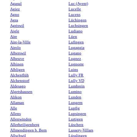
Agasul
Luc (Ayent)
Agiez
Lucelle
Agno
Lucens
Agra
Lüchingen
Agriswil
Luchsingen
Aigle
Ludiano
Aïre
Lüen
Aire-la-Ville
Lufingen
Airolo
Lugaggia
Alberswil
Lugano
Albeuve
Lugnez
Albinen
Lugnorre
Albligen
Luins
Alchenflüh
Lully FR
Alchenstorf
Lully VD
Aldesago
Lumbrein
Algetshausen
Lumino
Alikon
Lunden
Allaman
Lungern
Alle
Lupfig
Allens
Lupsingen
Allenwinden
Lurtigen
Allerheiligenberg
Lüscherz
Allmendingen b. Bern
Lussery-Villars
Allschwil
Lüsslingen