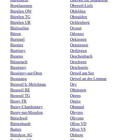
Burglauenen
Oberwil-Lieli
Bürglen OW
Obfelden
Bürglen TG
Obstalden
Bürglen UR
Ochlenberg
Büriswilen
Ocourt
Büron
Odogno
Bursinel
Oekingen
Bursins
Oensingen
Burtigny
Oerlingen
Buseno
Oeschenbach
Büsserach
Oeschgen
Bussigny
Oeschseite
Bussigny-sur-Oron
Oetwil am See
Bussnang
Oetwil an der Limmat
Busswil b. Melchnau
Oey
Busswil BE
Oftringen
Busswil TG
Ogens
Bussy FR
Oggio
Bussy-Chardonney
Ohmstal
Bussy-sur-Moudon
Oleyres
Bütschwil
Olivone
Büttenhardt
Ollon VD
Buttes
Ollon VS
Büttikon AG
Olsberg