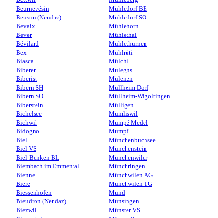
Beurnevésin
Mühledorf BE
Beuson (Nendaz)
Mühledorf SO
Bevaix
Mühlehorn
Bever
Mühlethal
Bévilard
Mühlethurnen
Bex
Mühlrüti
Biasca
Mülchi
Biberen
Mulegns
Biberist
Mülenen
Bibern SH
Müllheim Dorf
Bibern SO
Müllheim-Wigoltingen
Biberstein
Mülligen
Bichelsee
Mümliswil
Bichwil
Mumpé Medel
Bidogno
Mumpf
Biel
Münchenbuchsee
Biel VS
Münchenstein
Biel-Benken BL
Münchenwiler
Biembach im Emmental
Münchringen
Bienne
Münchwilen AG
Bière
Münchwilen TG
Biessenhofen
Mund
Bieudron (Nendaz)
Münsingen
Biezwil
Münster VS