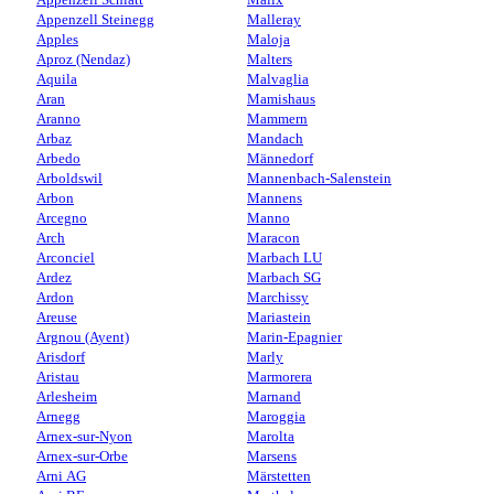
Appenzell Steinegg
Malleray
Apples
Maloja
Aproz (Nendaz)
Malters
Aquila
Malvaglia
Aran
Mamishaus
Aranno
Mammern
Arbaz
Mandach
Arbedo
Männedorf
Arboldswil
Mannenbach-Salenstein
Arbon
Mannens
Arcegno
Manno
Arch
Maracon
Arconciel
Marbach LU
Ardez
Marbach SG
Ardon
Marchissy
Areuse
Mariastein
Argnou (Ayent)
Marin-Epagnier
Arisdorf
Marly
Aristau
Marmorera
Arlesheim
Marnand
Arnegg
Maroggia
Arnex-sur-Nyon
Marolta
Arnex-sur-Orbe
Marsens
Arni AG
Märstetten