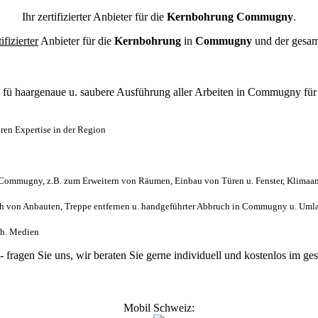
Ihr zertifizierter Anbieter für die
Kernbohrung Commugny
.
tifizierter
Anbieter für die
Kernbohrung
in
Commugny
und der gesa
l
fü haargenaue u. saubere Ausführung aller Arbeiten
in Commugny fü
en Expertise in der Region
Commugny, z.B. zum Erweitern von Räumen, Einbau von Türen u. Fenster, Klimaan
h von Anbauten, Treppe entfernen u. handgeführter Abbruch in Commugny u. Uml
ch. Medien
- fragen Sie uns, wir beraten Sie gerne individuell und kostenlos im 
Mobil Schweiz: