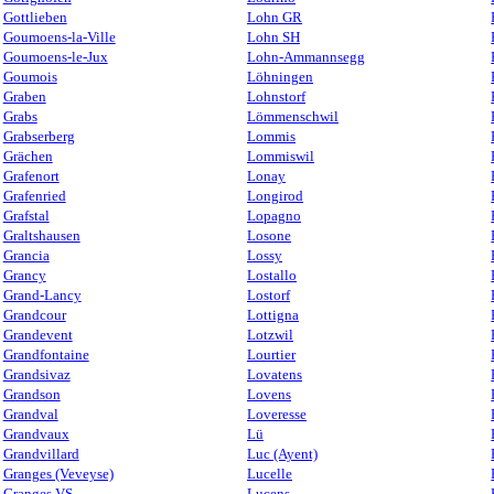
Gottlieben
Lohn GR
Goumoens-la-Ville
Lohn SH
Goumoens-le-Jux
Lohn-Ammannsegg
Goumois
Löhningen
Graben
Lohnstorf
Grabs
Lömmenschwil
Grabserberg
Lommis
Grächen
Lommiswil
Grafenort
Lonay
Grafenried
Longirod
Grafstal
Lopagno
Graltshausen
Losone
Grancia
Lossy
Grancy
Lostallo
Grand-Lancy
Lostorf
Grandcour
Lottigna
Grandevent
Lotzwil
Grandfontaine
Lourtier
Grandsivaz
Lovatens
Grandson
Lovens
Grandval
Loveresse
Grandvaux
Lü
Grandvillard
Luc (Ayent)
Granges (Veveyse)
Lucelle
Granges VS
Lucens