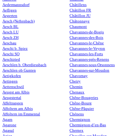
Aedermannsdorf
Châtillens
Aefligen
Châtillon FR
Aegerten
Châtillon JU
Aesch (Neftenbach)
Châtonnaye
Aesch BL
Chaumont
Aesch LU
Chavannes-de-Bogis
Aesch ZH
Chavannes-des-Bois
Aeschau
Chavannes-le-Chêne
Aeschi b. Spiez
Chavannes-le-Veyron
Aeschi SO
Chavannes-les-Forts
Aeschiried
Chavannes-près-Renens
Aeschlen b. Oberdiessbach
Chavannes-sous-Orsonnens
Aeschlen ob Gunten
Chavannes-sur-Moudon
Aetigkofen
Chavornay
Aetingen
Cheiry
Aettenschwil
Chemin
Aeugst am Albis
Chenaux
Aeugstertal
Chêne-Bougeries
Affeltrangen
Chêne-Bourg
Affoltern am Albis
Chêne-Pâquier
Affoltern im Emmental
Chénens
Agarn
Chermignon
Agarone
Chermignon-d’en-Bas
Agasul
Chernex
Agiez
Chesalles-sur-Moudon