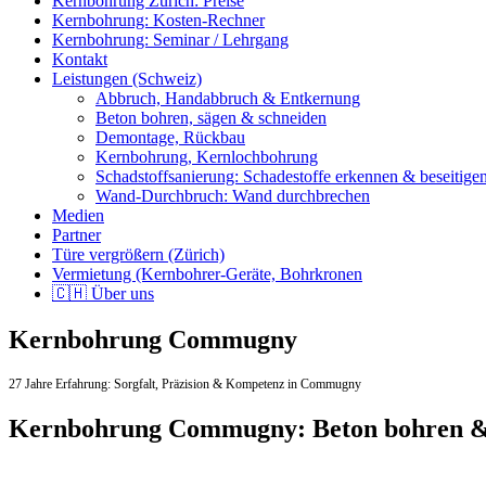
Kernbohrung Zürich: Preise
Kernbohrung: Kosten-Rechner
Kernbohrung: Seminar / Lehrgang
Kontakt
Leistungen (Schweiz)
Abbruch, Handabbruch & Entkernung
Beton bohren, sägen & schneiden
Demontage, Rückbau
Kernbohrung, Kernlochbohrung
Schadstoffsanierung: Schadestoffe erkennen & beseitige
Wand-Durchbruch: Wand durchbrechen
Medien
Partner
Türe vergrößern (Zürich)
Vermietung (Kernbohrer-Geräte, Bohrkronen
🇨🇭 Über uns
Kernbohrung Commugny
27 Jahre Erfahrung:
Sorgfalt,
Präzision & Kompetenz in Commugny
Kernbohrung Commugny: Beton bohren &