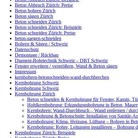
Beton Abbruch Zürich: Preise
Beton bohren Zürich
Beton sägen Zürich
Beton schneiden Zürich
Beton schneiden Zürich: Beispiele
Beton schneiden Zürich: Preise
beton-saegen-schneiden
Bohren & Sägen / Schweiz
Datenschutz
Demontage / Rückbau
Diament-Bohrtechnik Schweiz – DBT Schweiz
Fenster erweitern / vergrößern, Wand & Beton sägen
Impressum
kernbohren-betonschneiden-wand-durchbrechen
Kernbohrung Schweiz
Kernbohrung Schweiz
Kernbohrung Zürich
Beton schneiden & Kernbohrung für Fenster, Kamin, Tür
Hohlkernbohrung: Erkundungsbohrung in Beton, Mauerwe
Kernbohren: Wand-Durchbruch – Wand entfernen / durc
Kernbohrung & Betonschnitt: Installation von Sanitär-A
Kernbohrung: Klima, Heizung, Lüftung – Bohren in Beto
Kernbohrung: Rohre, Leitungen installieren – Bohrung
Kernbohrung Zürich: Beispiele