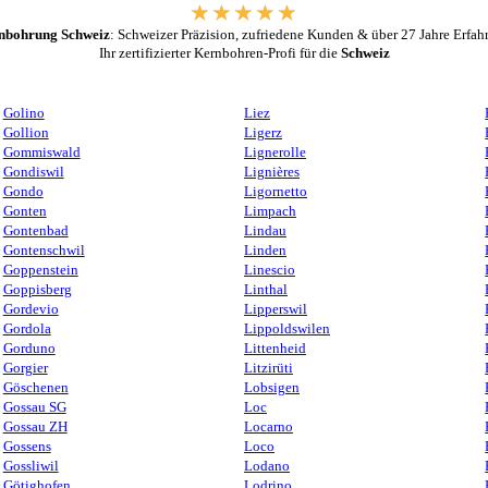
nbohrung Schweiz
: Schweizer Präzision, zufriedene Kunden & über 27 Jahre Erfah
Ihr zertifizierter Kernbohren-Profi für die
Schweiz
Golino
Liez
Gollion
Ligerz
Gommiswald
Lignerolle
Gondiswil
Lignières
Gondo
Ligornetto
Gonten
Limpach
Gontenbad
Lindau
Gontenschwil
Linden
Goppenstein
Linescio
Goppisberg
Linthal
Gordevio
Lipperswil
Gordola
Lippoldswilen
Gorduno
Littenheid
Gorgier
Litzirüti
Göschenen
Lobsigen
Gossau SG
Loc
Gossau ZH
Locarno
Gossens
Loco
Gossliwil
Lodano
Götighofen
Lodrino