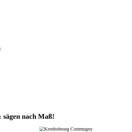
n
 sägen nach Maß!