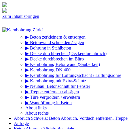
Zum Inhalt springen
▶ Beton zerkleinern & entsorgen
▶ Betonwand schneiden / sägen
▶ Bohrung in Stahlbeton
▶ Decke durchbrechen (Deckendurchbruch)
▶ Decke durchbrechen im Büro
▶ Kernbohrung Betonwand (Sauberkeit)
▶ Kernbohrung DN 400
▶ Kernbohrung für Lüftungsschacht / Lüftungsrohre
▶ Kernbohrung mit Extra-Schutz
▶ Neubau: Betonschnitt für Fenster
▶ Treppe entfernen / absägen
▶ Türe vergrößern / erweitern
▶ Wandöffnung in Beton
About links
About rechts
Abbruch Schweiz: Beton Abbruch, Vordach entfernen, Treppe
Anfrage
Beton Abbruch Zürich: Beispiele