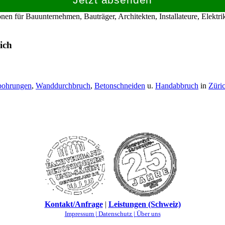
en für Bauunternehmen, Bauträger, Architekten, Installateure, Elekt
ich
bohrungen
,
Wanddurchbruch
,
Betonschneiden
u.
Handabbruch
in
Züri
Kontakt/Anfrage
|
Leistungen (Schweiz)
Impressum |
Datenschutz |
Über uns