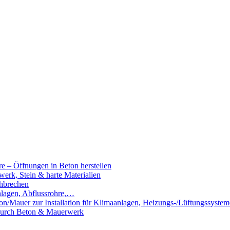
e – Öffnungen in Beton herstellen
rk, Stein & harte Materialien
hbrechen
nlagen, Abflussrohre,…
n/Mauer zur Installation für Klimaanlagen, Heizungs-/Lüftungssystem
 durch Beton & Mauerwerk