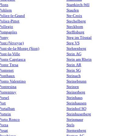
Plons
Starrkirch-Wil
Pohlern
Staufen
Poliez-le-Grand
Ste-Croix
Poliez-Pittet
Stechelberg
Pollegio
Steckborn
Pompaples
Steffisburg
Pomy
Steg im Tösstal
Pont (Veveyse)
Steg VS
Pont-de-la-Morge (Sion)
Stehrenberg
Pont-la-Ville
Stein AG
Ponte Capriasca
Stein am Rhein
Ponte Tresa
Stein AR
Pontenet
Stein SG
Ponthaux
Steinach
Ponto Valentino
Steinebrunn
Pontresina
Steinen
Porrentruy
Steinerberg
Porsel
Steinhaus
Port
Steinhausen
Portalban
Steinhof SO
Portein
Steinhuserberg
Porto Ronco
Steinmaur
Porza
Stels
Posat
Sternenberg
Poschiavo
Stetten AG