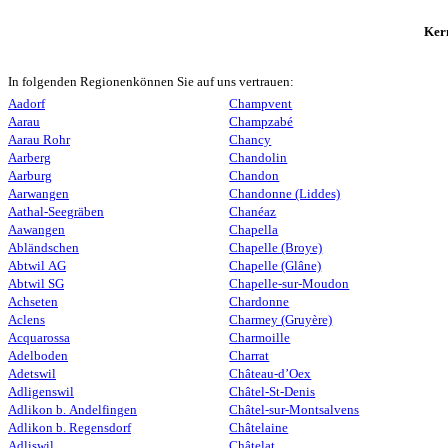
Ker
In folgenden Regionenkönnen Sie auf uns vertrauen:
Aadorf
Champvent
Aarau
Champzabé
Aarau Rohr
Chancy
Aarberg
Chandolin
Aarburg
Chandon
Aarwangen
Chandonne (Liddes)
Aathal-Seegräben
Chanéaz
Aawangen
Chapella
Abländschen
Chapelle (Broye)
Abtwil AG
Chapelle (Glâne)
Abtwil SG
Chapelle-sur-Moudon
Achseten
Chardonne
Aclens
Charmey (Gruyère)
Acquarossa
Charmoille
Adelboden
Charrat
Adetswil
Château-d’Oex
Adligenswil
Châtel-St-Denis
Adlikon b. Andelfingen
Châtel-sur-Montsalvens
Adlikon b. Regensdorf
Châtelaine
Adliswil
Châtelat