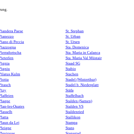
rung.
Piandera Paese
St. Stephan
Pianezzo
St. Urban
Piano di Peccia
St. Ursen
Piazzogna
Sta. Domenica
Pierrafortscha
Sta. Maria in Calanca
Pieterlen
Sta. Maria Val Müstair
Pignia
Staad SG
Pigniu
Stabio
Pilatus Kulm
Stachen
Piotta
Stadel (Winterthur)
Pitasch
Stadel b. Niederglatt
Pizy
Stäfa
Plaffeien
Staffelbach
Plagne
Stalden (Sarnen)
Plan-les-Ouates
Stalden VS
Plasselb
Staldenried
Platta
Stallikon
Plaun da Lej
Stampa
Pleigne
Stans
Pleujouse
Stansstad