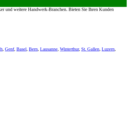
riker und weitere Handwerk-Branchen. Bieten Sie Ihren Kunden
ch
,
Genf
,
Basel
,
Bern
,
Lausanne
,
Winterthur
,
St. Gallen
,
Luzern
,