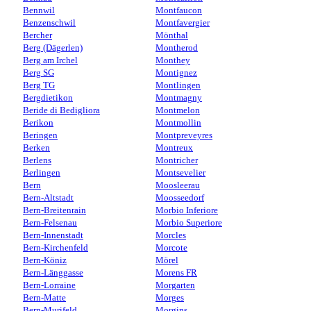
Bennwil
Montfaucon
Benzenschwil
Montfavergier
Bercher
Mönthal
Berg (Dägerlen)
Montherod
Berg am Irchel
Monthey
Berg SG
Montignez
Berg TG
Montlingen
Bergdietikon
Montmagny
Beride di Bedigliora
Montmelon
Berikon
Montmollin
Beringen
Montpreveyres
Berken
Montreux
Berlens
Montricher
Berlingen
Montsevelier
Bern
Moosleerau
Bern-Altstadt
Moosseedorf
Bern-Breitenrain
Morbio Inferiore
Bern-Felsenau
Morbio Superiore
Bern-Innenstadt
Morcles
Bern-Kirchenfeld
Morcote
Bern-Köniz
Mörel
Bern-Länggasse
Morens FR
Bern-Lorraine
Morgarten
Bern-Matte
Morges
Bern-Murifeld
Morgins