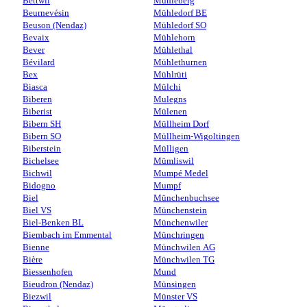
Bettwil
Mühleberg
Beurnevésin
Mühledorf BE
Beuson (Nendaz)
Mühledorf SO
Bevaix
Mühlehorn
Bever
Mühlethal
Bévilard
Mühlethurnen
Bex
Mühlrüti
Biasca
Mülchi
Biberen
Mulegns
Biberist
Mülenen
Bibern SH
Müllheim Dorf
Bibern SO
Müllheim-Wigoltingen
Biberstein
Mülligen
Bichelsee
Mümliswil
Bichwil
Mumpé Medel
Bidogno
Mumpf
Biel
Münchenbuchsee
Biel VS
Münchenstein
Biel-Benken BL
Münchenwiler
Biembach im Emmental
Münchringen
Bienne
Münchwilen AG
Bière
Münchwilen TG
Biessenhofen
Mund
Bieudron (Nendaz)
Münsingen
Biezwil
Münster VS