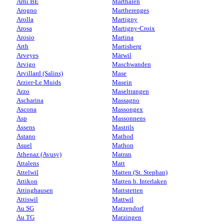
Arni BE
Marthalen
Arogno
Martherenges
Arolla
Martigny
Arosa
Martigny-Croix
Arosio
Martina
Arth
Martisberg
Arveyes
Märwil
Arvigo
Maschwanden
Arvillard (Salins)
Mase
Arzier-Le Muids
Masein
Arzo
Maseltrangen
Ascharina
Massagno
Ascona
Massongex
Asp
Massonnens
Assens
Mastrils
Astano
Mathod
Asuel
Mathon
Athenaz (Avusy)
Matran
Attalens
Matt
Attelwil
Matten (St. Stephan)
Attikon
Matten b. Interlaken
Attinghausen
Mattstetten
Attiswil
Mattwil
Au SG
Matzendorf
Au TG
Matzingen