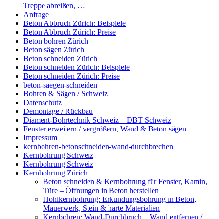
Treppe abreißen, …
Anfrage
Beton Abbruch Zürich: Beispiele
Beton Abbruch Zürich: Preise
Beton bohren Zürich
Beton sägen Zürich
Beton schneiden Zürich
Beton schneiden Zürich: Beispiele
Beton schneiden Zürich: Preise
beton-saegen-schneiden
Bohren & Sägen / Schweiz
Datenschutz
Demontage / Rückbau
Diament-Bohrtechnik Schweiz – DBT Schweiz
Fenster erweitern / vergrößern, Wand & Beton sägen
Impressum
kernbohren-betonschneiden-wand-durchbrechen
Kernbohrung Schweiz
Kernbohrung Schweiz
Kernbohrung Zürich
Beton schneiden & Kernbohrung für Fenster, Kamin,
Türe – Öffnungen in Beton herstellen
Hohlkernbohrung: Erkundungsbohrung in Beton,
Mauerwerk, Stein & harte Materialien
Kernbohren: Wand-Durchbruch – Wand entfernen /