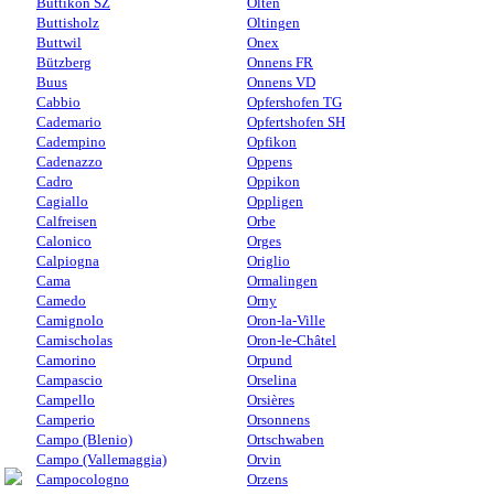
Buttikon SZ
Olten
Buttisholz
Oltingen
Buttwil
Onex
Bützberg
Onnens FR
Buus
Onnens VD
Cabbio
Opfershofen TG
Cademario
Opfertshofen SH
Cadempino
Opfikon
Cadenazzo
Oppens
Cadro
Oppikon
Cagiallo
Oppligen
Calfreisen
Orbe
Calonico
Orges
Calpiogna
Origlio
Cama
Ormalingen
Camedo
Orny
Camignolo
Oron-la-Ville
Camischolas
Oron-le-Châtel
Camorino
Orpund
Campascio
Orselina
Campello
Orsières
Camperio
Orsonnens
Campo (Blenio)
Ortschwaben
Campo (Vallemaggia)
Orvin
Campocologno
Orzens