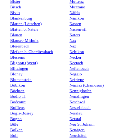
Bister
Muttenz
Bitsch
Muzzano
Bivio
Näfels
Blankenburg
Nänikon
Blatten (Lötschen)
Nassen
Blatten b. Naters
Nassenwil
Blauen
Naters
Blausee-Mitholz
Nax
Bleienbach
Naz
Bleiken b. Oberdiessbach
Nebikon
Blessens
Necker
Blignou (Ayent)
Neerach
Blitzingen
Neftenbach
Blonay
Neggio
Blumenstein
Neirivue
Böbikon
Némiaz (Chamoson)
Böckten
Nennigkofen
Bodio TI
Nenzlingen
Boécourt
Neschwil
Bofflens
Nesselnbach
Bogis-Bossey
Nesslau
Bogno
Netstal
Bôle
Neu St. Johann
Bolken
Neuägeri
Boll
Neuchâtel