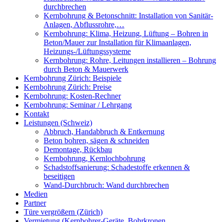
durchbrechen
Kernbohrung & Betonschnitt: Installation von Sanitär-
Anlagen, Abflussrohre,…
Kernbohrung: Klima, Heizung, Lüftung – Bohren in
Beton/Mauer zur Installation für Klimaanlagen,
Heizungs-/Lüftungssysteme
Kernbohrung: Rohre, Leitungen installieren – Bohrung
durch Beton & Mauerwerk
Kernbohrung Zürich: Beispiele
Kernbohrung Zürich: Preise
Kernbohrung: Kosten-Rechner
Kernbohrung: Seminar / Lehrgang
Kontakt
Leistungen (Schweiz)
Abbruch, Handabbruch & Entkernung
Beton bohren, sägen & schneiden
Demontage, Rückbau
Kernbohrung, Kernlochbohrung
Schadstoffsanierung: Schadestoffe erkennen &
beseitigen
Wand-Durchbruch: Wand durchbrechen
Medien
Partner
Türe vergrößern (Zürich)
Vermietung (Kernbohrer-Geräte, Bohrkronen