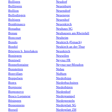
Bolligen
Neudorf
Bollingen
Neuenburg
Bollion
Neuendorf
Bollodingen
Neuenegg
Boltigen
Neuenhof
Bombinasco
Neuenkirch
Bonaduz
Neuhaus SG
Bonau
Neuhausen am Rheinfall
Boncourt
Neuheim
Bondo
Neukirch (Egnach)
Bonfol
Neukirch an der Thur
Bönigen b. Interlaken
Neunkirch
Boningen
Neuwilen
Boniswil
Neyruz FR
Bonnefontaine
Neyruz-sur-Moudon
Bonstetten
Nidau
Bonvillars
Nidfurn
Boppelsen
Niederbipp
Borex
Niederbuchsiten
Borgnone
Niederbüren
Borgonovo
Niederdorf
Bosco Luganese
Niedergampel
Bösingen
Niedergesteln
Bossonnens
Niederglatt SG
Boswil
Niederglatt ZH