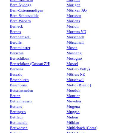
Bern-Nydegg
Mörigen
Bern-Ostermundigen
Möriken AG
Bern-Schosshalde
Morissen
Bern-Wabern
Morlens
Berneck
Morlon
Bernex
Morrens VD
Bernhardzell
Morschach
Berolle
Mörschwil
Beromünster
Mosen
Berschis
Mosnang
Bertschikon
Mosogno
Bertschikon (Gossau ZH)
Mossel
Berzona
Môtier (Vully)
Besazio
Môtiers NE
Besenbüren
Mötschwil
Besencens
Motto (Blenio)
Betschwanden
Moudon
Betten
Moutier
Bettenhausen
Movelier
Bettens
Mugena
Bettingen
Muggio
Bettlach
Muhen
Bettmeralp
Mühlau
Bettwiesen
Mühlebach (Goms)