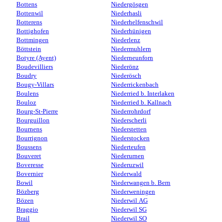
Bottens
Niedergösgen
Bottenwil
Niederhasli
Botterens
Niederhelfenschwil
Bottighofen
Niederhünigen
Bottmingen
Niederlenz
Böttstein
Niedermuhlern
Botyre (Ayent)
Niederneunforn
Boudevilliers
Niederönz
Boudry
Niederösch
Bougy-Villars
Niederrickenbach
Boulens
Niederried b. Interlaken
Bouloz
Niederried b. Kallnach
Bourg-St-Pierre
Niederrohrdorf
Bourguillon
Niederscherli
Bournens
Niederstetten
Bourrignon
Niederstocken
Boussens
Niederteufen
Bouveret
Niederurnen
Boveresse
Niederuzwil
Bovernier
Niederwald
Bowil
Niederwangen b. Bern
Bözberg
Niederweningen
Bözen
Niederwil AG
Braggio
Niederwil SG
Brail
Niederwil SO