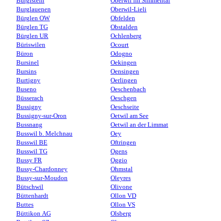
Burgistein
Oberwil im Simmental
Burglauenen
Oberwil-Lieli
Bürglen OW
Obfelden
Bürglen TG
Obstalden
Bürglen UR
Ochlenberg
Büriswilen
Ocourt
Büron
Odogno
Bursinel
Oekingen
Bursins
Oensingen
Burtigny
Oerlingen
Buseno
Oeschenbach
Büsserach
Oeschgen
Bussigny
Oeschseite
Bussigny-sur-Oron
Oetwil am See
Bussnang
Oetwil an der Limmat
Busswil b. Melchnau
Oey
Busswil BE
Oftringen
Busswil TG
Ogens
Bussy FR
Oggio
Bussy-Chardonney
Ohmstal
Bussy-sur-Moudon
Oleyres
Bütschwil
Olivone
Büttenhardt
Ollon VD
Buttes
Ollon VS
Büttikon AG
Olsberg