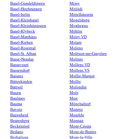
Basel-Gundeldingen
Missy
Basel-Hirzbrunnen
Mitlödi
Basel-Iselin
Mittelhäusern
Basel-Kleinbasel
Mogelsberg
Basel-Kleinhüningen
Moghegno
Basel-Klybeck
Möhlin
Basel-Matthäus
Moiry VD
Basel-Riehen
Molare
Basel-Rosental
Moleno
Basel-St. Alban
Moléson-sur-Gruyères
Basse-Nendaz
Molinis
Bassecourt
Mollens VD
Bassersdorf
Mollens VS
Bassins
Mollie-Margot
Bätterkinden
Mollis
Bättwil
Molondin
Bauen
Mols
Baulmes
Mon
Bauma
Mönchaltorf
Bavois
Moneto
Bazenheid
Monible
Beatenberg
Monnaz
Beckenried
Mont-Crosin
Bedano
Mont-de-Buttes
Bedigliora
Mont-la-Ville