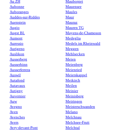
Au ZH
Mauborget
Aubonne
Mauensee
Auboranges
Maules
Auddes-sur-Riddes
Maur
Auenstein
Mauraz
Augio
Mauren TG
Augst BL
Mayens-de-Chamoson
Aumont
Medeglia
Auressio
Medels im Rheinwald
Aurigeno
Meggen
Auslikon
Mehlsecken
Ausserberg
Meien
Ausserbinn
Meienberg
Ausserferrera
Meienried
Auswil
Meierskappel
Autafond
Meikirch
Autavaux
Meilen
Autigny
Meinier
Auvernier
Meinisberg
Auw
Meiringen
Avegno
Meisterschwanden
Aven
Melano
Avenches
Melchnau
Avers
Melchsee-Frutt
Avry-devant-Pont
Melchtal