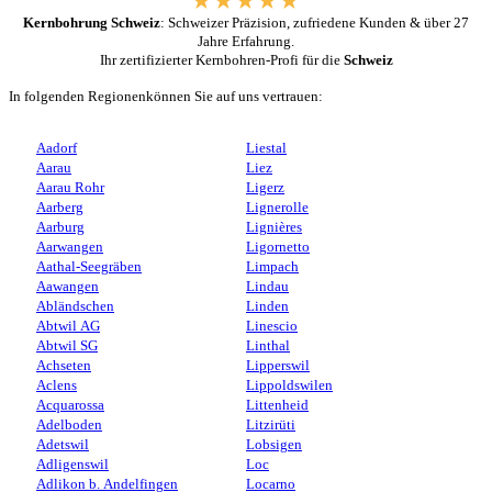
Kernbohrung Schweiz
: Schweizer Präzision, zufriedene Kunden & über 27
Jahre Erfahrung.
Ihr zertifizierter Kernbohren-Profi für die
Schweiz
In folgenden Regionenkönnen Sie auf uns vertrauen:
Aadorf
Liestal
Aarau
Liez
Aarau Rohr
Ligerz
Aarberg
Lignerolle
Aarburg
Lignières
Aarwangen
Ligornetto
Aathal-Seegräben
Limpach
Aawangen
Lindau
Abländschen
Linden
Abtwil AG
Linescio
Abtwil SG
Linthal
Achseten
Lipperswil
Aclens
Lippoldswilen
Acquarossa
Littenheid
Adelboden
Litzirüti
Adetswil
Lobsigen
Adligenswil
Loc
Adlikon b. Andelfingen
Locarno