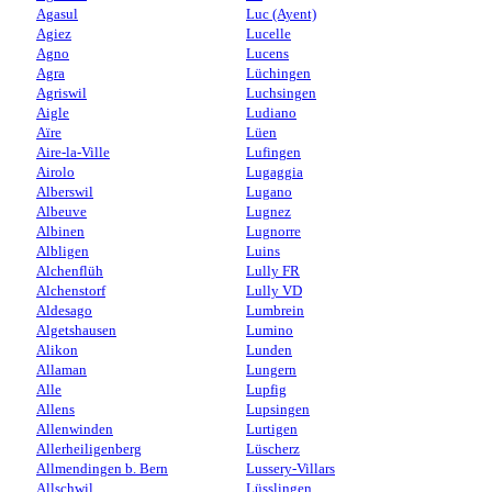
Agasul
Luc (Ayent)
Agiez
Lucelle
Agno
Lucens
Agra
Lüchingen
Agriswil
Luchsingen
Aigle
Ludiano
Aïre
Lüen
Aire-la-Ville
Lufingen
Airolo
Lugaggia
Alberswil
Lugano
Albeuve
Lugnez
Albinen
Lugnorre
Albligen
Luins
Alchenflüh
Lully FR
Alchenstorf
Lully VD
Aldesago
Lumbrein
Algetshausen
Lumino
Alikon
Lunden
Allaman
Lungern
Alle
Lupfig
Allens
Lupsingen
Allenwinden
Lurtigen
Allerheiligenberg
Lüscherz
Allmendingen b. Bern
Lussery-Villars
Allschwil
Lüsslingen