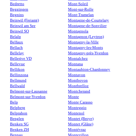
Bedretto
Mont-Soleil
Beggingen
Mont-sur-Rolle
Begnins
Mont-Tramelan
Beinwil (Freiamt)
Montagne-de-Courtelary
Beinwil am See
Montagne-de-Sonvilier
Beinwil SO
Montagnola
Belalp
Montagnon (Leytron)
Belfaux
Montagny-la-Ville
Bellach
Montagny-les-Monts
Bellelay
Montagny-près-Yverdon
Bellerive VD
Montalchez
Bellevue
Montana
Bellikon
Montaubion-Chardonney
Bellinzona
Montavon
Bellmund
Montbovon
Bellwald
Montbrelloz
Belmont-sur-Lausanne
Montcherand
Belmont-sur-Yverdon
Monte
Belp
Monte Carasso
Belpberg
Monteggio
Belprahon
Montenol
Benglen
Montet (Broye)
Benken SG
Montet (Glâne)
Benken ZH
Montévraz
Bennau
Montezillon