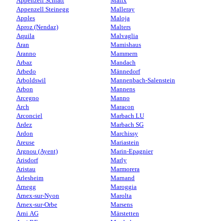
Appenzell Schlatt
Malix
Appenzell Steinegg
Malleray
Apples
Maloja
Aproz (Nendaz)
Malters
Aquila
Malvaglia
Aran
Mamishaus
Aranno
Mammern
Arbaz
Mandach
Arbedo
Männedorf
Arboldswil
Mannenbach-Salenstein
Arbon
Mannens
Arcegno
Manno
Arch
Maracon
Arconciel
Marbach LU
Ardez
Marbach SG
Ardon
Marchissy
Areuse
Mariastein
Argnou (Ayent)
Marin-Epagnier
Arisdorf
Marly
Aristau
Marmorera
Arlesheim
Marnand
Arnegg
Maroggia
Arnex-sur-Nyon
Marolta
Arnex-sur-Orbe
Marsens
Arni AG
Märstetten