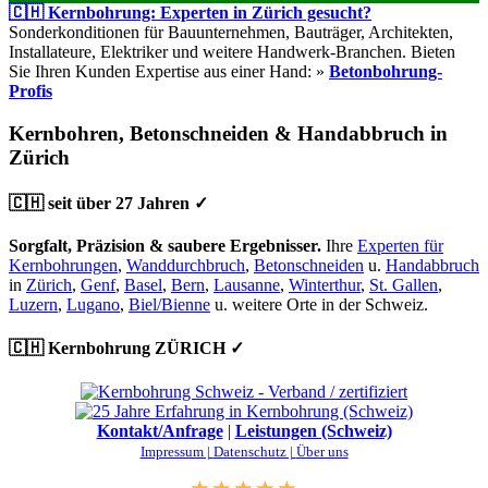
🇨🇭 Kernbohrung: Experten in Zürich gesucht?
Sonderkonditionen für Bauunternehmen, Bauträger, Architekten,
Installateure, Elektriker und weitere Handwerk-Branchen. Bieten
Sie Ihren Kunden Expertise aus einer Hand: »
Betonbohrung-
Profis
Kernbohren, Betonschneiden & Handabbruch in
Zürich
🇨🇭 seit über 27 Jahren ✓
Sorgfalt, Präzision & saubere Ergebnisser.
Ihre
Experten für
Kernbohrungen
,
Wanddurchbruch
,
Betonschneiden
u.
Handabbruch
in
Zürich
,
Genf
,
Basel
,
Bern
,
Lausanne
,
Winterthur
,
St. Gallen
,
Luzern
,
Lugano
,
Biel/Bienne
u. weitere Orte in der Schweiz.
🇨🇭 Kernbohrung ZÜRICH ✓
Kontakt/Anfrage
|
Leistungen (Schweiz)
Impressum |
Datenschutz |
Über uns