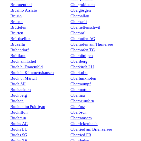
Brunnenthal
Obergoldbach
Brusino Arsizio
Obergösgen
Brusio
Oberhallau
Bruson
Oberhasli
Brüttelen
Oberhelfenschwil
Brütten
Oberhof
Brüttisellen
Oberhofen AG
Bruzella
Oberhofen am Thunersee
Bubendorf
Oberhofen TG
Bubikon
Oberhünigen
Buch am Irchel
Oberiberg
Buch b. Frauenfeld
Oberkirch LU
Buch b. Kümmertshausen
Oberkulm
Buch b. Märwil
Oberlunkhofen
Buch SH
Obermumpf
Buchackern
Obermutten
Buchberg
Obernau
Buchen
Oberneunforn
Buchen im Prättigau
Oberönz
Buchillon
Oberösch
Buchrain
Oberramsern
Buchs AG
Oberrickenbach
Buchs LU
Oberried am Brienzersee
Buchs SG
Oberried FR
Buchs ZH
Oberrieden