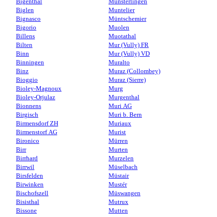
Bigenthal
Münsterlingen
Biglen
Muntelier
Bignasco
Müntschemier
Bigorio
Muolen
Billens
Muotathal
Bilten
Mur (Vully) FR
Binn
Mur (Vully) VD
Binningen
Muralto
Binz
Muraz (Collombey)
Bioggio
Muraz (Sierre)
Bioley-Magnoux
Murg
Bioley-Orjulaz
Murgenthal
Bionnens
Muri AG
Birgisch
Muri b. Bern
Birmensdorf ZH
Muriaux
Birmenstorf AG
Murist
Bironico
Mürren
Birr
Murten
Birrhard
Murzelen
Birrwil
Müselbach
Birsfelden
Müstair
Birwinken
Mustér
Bischofszell
Müswangen
Bisisthal
Mutrux
Bissone
Mutten