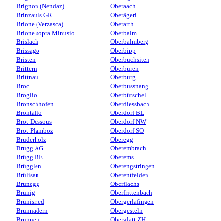
Brignon (Nendaz)
Oberaach
Brinzauls GR
Oberägeri
Brione (Verzasca)
Oberarth
Brione sopra Minusio
Oberbalm
Brislach
Oberbalmberg
Brissago
Oberbipp
Bristen
Oberbuchsiten
Brittern
Oberbüren
Brittnau
Oberburg
Broc
Oberbussnang
Broglio
Oberbütschel
Bronschhofen
Oberdiessbach
Brontallo
Oberdorf BL
Brot-Dessous
Oberdorf NW
Brot-Plamboz
Oberdorf SO
Bruderholz
Oberegg
Brugg AG
Oberembrach
Brügg BE
Oberems
Brügglen
Oberengstringen
Brülisau
Oberentfelden
Brunegg
Oberflachs
Brünig
Oberfrittenbach
Brünisried
Obergerlafingen
Brunnadern
Obergesteln
Brunnen
Oberglatt ZH