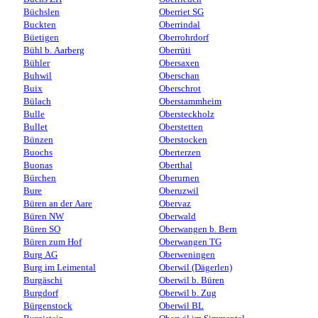
Büchslen
Oberriet SG
Buckten
Oberrindal
Büetigen
Oberrohrdorf
Bühl b. Aarberg
Oberrüti
Bühler
Obersaxen
Buhwil
Oberschan
Buix
Oberschrot
Bülach
Oberstammheim
Bulle
Obersteckholz
Bullet
Oberstetten
Bünzen
Oberstocken
Buochs
Oberterzen
Buonas
Oberthal
Bürchen
Oberurnen
Bure
Oberuzwil
Büren an der Aare
Obervaz
Büren NW
Oberwald
Büren SO
Oberwangen b. Bern
Büren zum Hof
Oberwangen TG
Burg AG
Oberweningen
Burg im Leimental
Oberwil (Dägerlen)
Burgäschi
Oberwil b. Büren
Burgdorf
Oberwil b. Zug
Bürgenstock
Oberwil BL