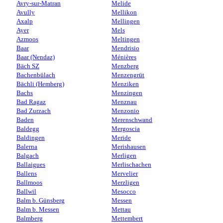
Avry-sur-Matran
Melide
Avully
Mellikon
Axalp
Mellingen
Ayer
Mels
Azmoos
Meltingen
Baar
Mendrisio
Baar (Nendaz)
Ménières
Bäch SZ
Menzberg
Bachenbülach
Menzengrüt
Bächli (Hemberg)
Menziken
Bachs
Menzingen
Bad Ragaz
Menznau
Bad Zurzach
Menzonio
Baden
Merenschwand
Baldegg
Mergoscia
Baldingen
Meride
Balerna
Merishausen
Balgach
Merligen
Ballaigues
Merlischachen
Ballens
Mervelier
Ballmoos
Merzligen
Ballwil
Mesocco
Balm b. Günsberg
Messen
Balm b. Messen
Mettau
Balmberg
Mettembert