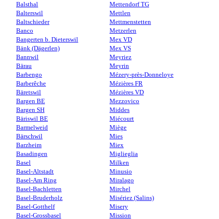
Balsthal
Mettendorf TG
Balterswil
Mettlen
Baltschieder
Mettmenstetten
Banco
Metzerlen
Bangerten b. Dieterswil
Mex VD
Bänk (Dägerlen)
Mex VS
Bannwil
Meyriez
Bärau
Meyrin
Barbengo
Mézery-près-Donneloye
Barberêche
Mézières FR
Bäretswil
Mézières VD
Bargen BE
Mezzovico
Bargen SH
Middes
Bäriswil BE
Miécourt
Barmelweid
Miège
Bärschwil
Mies
Barzheim
Miex
Basadingen
Miglieglia
Basel
Milken
Basel-Altstadt
Minusio
Basel-Am Ring
Miralago
Basel-Bachletten
Mirchel
Basel-Bruderholz
Misériez (Salins)
Basel-Gotthelf
Misery
Basel-Grossbasel
Mission