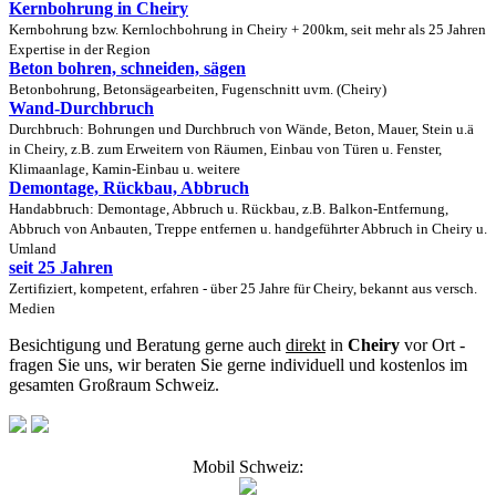
Kernbohrung in Cheiry
Kernbohrung bzw. Kernlochbohrung in Cheiry + 200km, seit mehr als 25 Jahren
Expertise in der Region
Beton bohren, schneiden, sägen
Betonbohrung, Betonsägearbeiten, Fugenschnitt uvm. (Cheiry)
Wand-Durchbruch
Durchbruch: Bohrungen und Durchbruch von Wände, Beton, Mauer, Stein u.ä
in Cheiry, z.B. zum Erweitern von Räumen, Einbau von Türen u. Fenster,
Klimaanlage, Kamin-Einbau u. weitere
Demontage, Rückbau, Abbruch
Handabbruch: Demontage, Abbruch u. Rückbau, z.B. Balkon-Entfernung,
Abbruch von Anbauten, Treppe entfernen u. handgeführter Abbruch in Cheiry u.
Umland
seit 25 Jahren
Zertifiziert, kompetent, erfahren - über 25 Jahre für Cheiry, bekannt aus versch.
Medien
Besichtigung und Beratung gerne auch
direkt
in
Cheiry
vor Ort -
fragen Sie uns, wir beraten Sie gerne individuell und kostenlos im
gesamten Großraum Schweiz.
Mobil Schweiz: