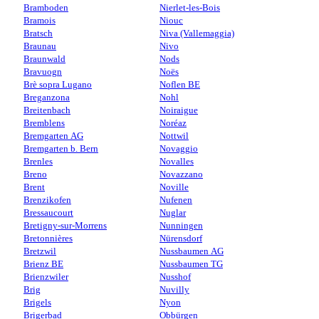
Bramboden
Nierlet-les-Bois
Bramois
Niouc
Bratsch
Niva (Vallemaggia)
Braunau
Nivo
Braunwald
Nods
Bravuogn
Noës
Brè sopra Lugano
Noflen BE
Breganzona
Nohl
Breitenbach
Noiraigue
Bremblens
Noréaz
Bremgarten AG
Nottwil
Bremgarten b. Bern
Novaggio
Brenles
Novalles
Breno
Novazzano
Brent
Noville
Brenzikofen
Nufenen
Bressaucourt
Nuglar
Bretigny-sur-Morrens
Nunningen
Bretonnières
Nürensdorf
Bretzwil
Nussbaumen AG
Brienz BE
Nussbaumen TG
Brienzwiler
Nusshof
Brig
Nuvilly
Brigels
Nyon
Brigerbad
Obbürgen