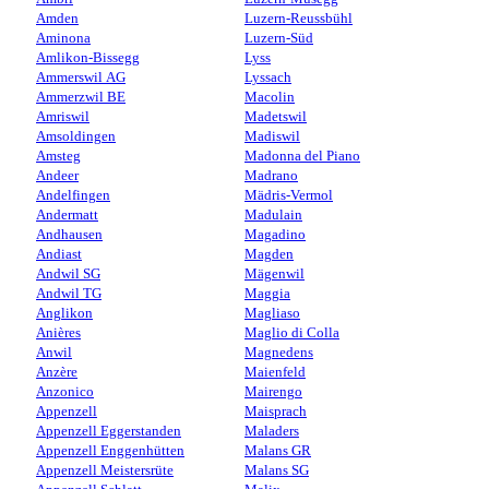
Amden
Luzern-Reussbühl
Aminona
Luzern-Süd
Amlikon-Bissegg
Lyss
Ammerswil AG
Lyssach
Ammerzwil BE
Macolin
Amriswil
Madetswil
Amsoldingen
Madiswil
Amsteg
Madonna del Piano
Andeer
Madrano
Andelfingen
Mädris-Vermol
Andermatt
Madulain
Andhausen
Magadino
Andiast
Magden
Andwil SG
Mägenwil
Andwil TG
Maggia
Anglikon
Magliaso
Anières
Maglio di Colla
Anwil
Magnedens
Anzère
Maienfeld
Anzonico
Mairengo
Appenzell
Maisprach
Appenzell Eggerstanden
Maladers
Appenzell Enggenhütten
Malans GR
Appenzell Meistersrüte
Malans SG