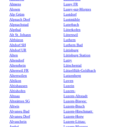
Almens
Lussy FR
Alosen
Lussy-sur-Morges
Alp Grüm
Lustdorf
Alpnach Dorf
Lustmühle
Alpnachstad
Luterbach
Alpthal
Lüterkofen
Alt St. Johann
Lüterswil
Altbüron
Luthern
Altdorf SH
Luthern Bad
Altdorf UR
Lütisburg
Alten
Lütisburg Station
Altendorf
Lutry
Altenrhein
Lütschental
Alterswil FR
Lützelflüh-Goldbach
Alterswilen
Lutzenberg
Altikon
Luven
Altishausen
Luzein
Altishofen
Luzern-
Altnau
Luzern-Altstadt
Altstätten SG
Luzern-Biregg:
Altwis
Luzern-Bruch
Alvaneu Bad
Luzern-Hirschmatt:
Alvaneu Dorf
Luzern-Horw
Alvaschein
Luzern-Littau:
Ambrì
Luzern-Musegg