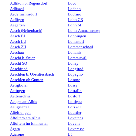
Adlikon b. Regensdorf
Loco
Adliswil
Lodano
Aedermannsdorf
Lodrino
Aefligen
Lohn GR
Aegerten
Lohn SH
Aesch (Neftenbach)
Lohn-Ammannsegg
Aesch BL
Löhningen
Aesch LU
Lohnstorf
Aesch ZH
Lömmenschwil
Aeschau
Lommis
Aeschi b. Spiez
Lommiswil
Aeschi SO
Lonay
Aeschiried
Longirod
Aeschlen b. Oberdiessbach
Lopagno
Aeschlen ob Gunten
Losone
Aetigkofen
Lossy
Aetingen
Lostallo
Aettenschwil
Lostorf
Aeugst am Albis
Lottigna
Aeugstertal
Lotzwil
Affeltrangen
Lourtier
Affoltern am Albis
Lovatens
Affoltern im Emmental
Lovens
Agarn
Loveresse
Agarone
Lü