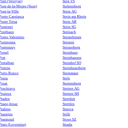
Pont (Veveyse)
Steg VS
Pont-de-la-Morge (Sion)
Stehrenberg
Pont-la-Ville
Stein AG
Ponte Capriasca
Stein am Rhein
Ponte Tresa
Stein AR
Pontenet
Stein SG
Ponthaux
Steinach
Ponto Valentino
Steinebrunn
Pontresina
Steinen
Porrentruy
Steinerberg
Porsel
Steinhaus
Port
Steinhausen
Portalban
Steinhof SO
Portein
Steinhuserberg
Porto Ronco
Steinmaur
Porza
Stels
Posat
Sternenberg
Poschiavo
Stetten AG
Posieux
Stetten SH
Praden
Stettfurt
Pragg-Jenaz
Stettlen
Prahins
Stierva
Prangins
Stilli
Praratoud
Stoos SZ
Prato (Leventina)
Strada