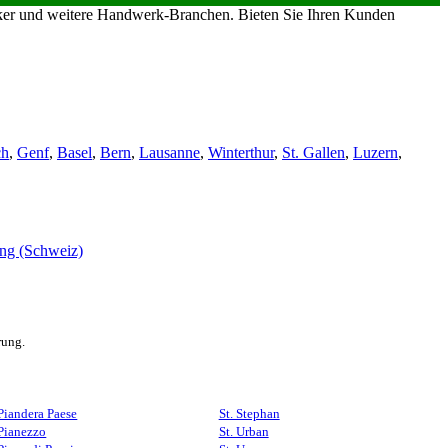
riker und weitere Handwerk-Branchen. Bieten Sie Ihren Kunden
ch
,
Genf
,
Basel
,
Bern
,
Lausanne
,
Winterthur
,
St. Gallen
,
Luzern
,
rung.
Piandera Paese
St. Stephan
Pianezzo
St. Urban