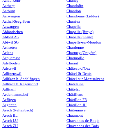
Aarau Rohr
Chancy
Aarberg
Chandolin
Aarburg
Chandon
Aarwangen
Chandonne (Liddes)
Aathal-Seegräben
Chanéaz
Aawangen
Chapella
Abländschen
Chapelle (Broye)
Abtwil AG
Chapelle (Glâne)
Abtwil SG
Chapelle-sur-Moudon
Achseten
Chardonne
Aclens
Charmey (Gruyère)
Acquarossa
Charmoille
Adelboden
Charrat
Adetswil
Château-d’Oex
Adligenswil
Châtel-St-Denis
Adlikon b. Andelfingen
Châtel-sur-Montsalvens
Adlikon b. Regensdorf
Châtelaine
Adliswil
Châtelat
Aedermannsdorf
Châtillens
Aefligen
Châtillon FR
Aegerten
Châtillon JU
Aesch (Neftenbach)
Châtonnaye
Aesch BL
Chaumont
Aesch LU
Chavannes-de-Bogis
Aesch ZH
Chavannes-des-Bois