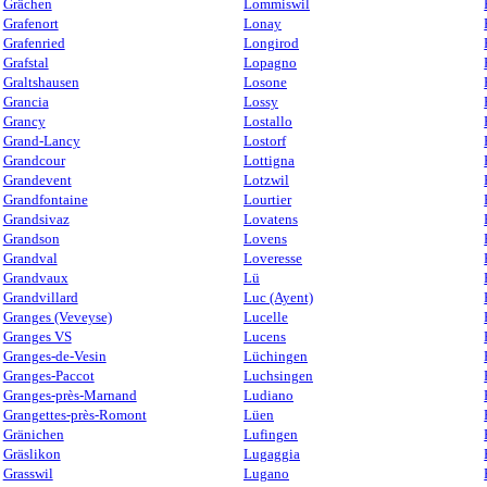
Grächen
Lommiswil
Grafenort
Lonay
Grafenried
Longirod
Grafstal
Lopagno
Graltshausen
Losone
Grancia
Lossy
Grancy
Lostallo
Grand-Lancy
Lostorf
Grandcour
Lottigna
Grandevent
Lotzwil
Grandfontaine
Lourtier
Grandsivaz
Lovatens
Grandson
Lovens
Grandval
Loveresse
Grandvaux
Lü
Grandvillard
Luc (Ayent)
Granges (Veveyse)
Lucelle
Granges VS
Lucens
Granges-de-Vesin
Lüchingen
Granges-Paccot
Luchsingen
Granges-près-Marnand
Ludiano
Grangettes-près-Romont
Lüen
Gränichen
Lufingen
Gräslikon
Lugaggia
Grasswil
Lugano