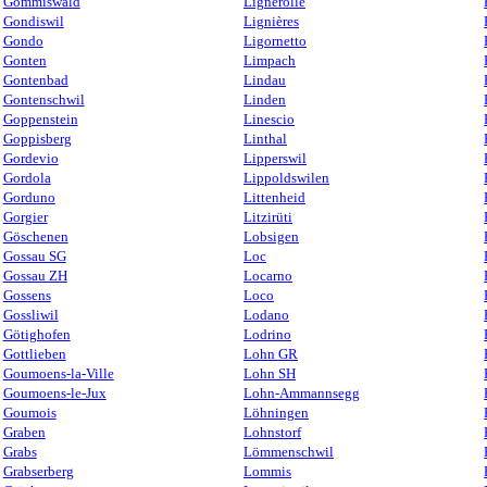
Gommiswald
Lignerolle
Gondiswil
Lignières
Gondo
Ligornetto
Gonten
Limpach
Gontenbad
Lindau
Gontenschwil
Linden
Goppenstein
Linescio
Goppisberg
Linthal
Gordevio
Lipperswil
Gordola
Lippoldswilen
Gorduno
Littenheid
Gorgier
Litzirüti
Göschenen
Lobsigen
Gossau SG
Loc
Gossau ZH
Locarno
Gossens
Loco
Gossliwil
Lodano
Götighofen
Lodrino
Gottlieben
Lohn GR
Goumoens-la-Ville
Lohn SH
Goumoens-le-Jux
Lohn-Ammannsegg
Goumois
Löhningen
Graben
Lohnstorf
Grabs
Lömmenschwil
Grabserberg
Lommis