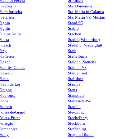
Piano di Peccia
St. Ursen
Piazzogna
Sta. Domenica
Pierrafortscha
Sta. Maria in Calanca
Pieterlen
Sta. Maria Val Müstair
Pignia
Staad SG
Pigniu
Stabio
Pilatus Kulm
Stachen
Piotta
Stadel (Winterthur)
Pitasch
Stadel b. Niederglatt
Pizy
Stäfa
Plaffeien
Staffelbach
Plagne
Stalden (Sarnen)
Plan-les-Ouates
Stalden VS
Plasselb
Staldenried
Platta
Stallikon
Plaun da Lej
Stampa
Pleigne
Stans
Pleujouse
Stansstad
Plons
Starrkirch-Wil
Pohlern
Staufen
Poliez-le-Grand
Ste-Croix
Poliez-Pittet
Stechelberg
Pollegio
Steckborn
Pompaples
Steffisburg
Pomy
Steg im Tösstal