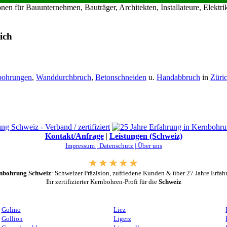
en für Bauunternehmen, Bauträger, Architekten, Installateure, Elekt
ich
bohrungen
,
Wanddurchbruch
,
Betonschneiden
u.
Handabbruch
in
Züri
Kontakt/Anfrage
|
Leistungen (Schweiz)
Impressum |
Datenschutz |
Über uns
nbohrung Schweiz
: Schweizer Präzision, zufriedene Kunden & über 27 Jahre Erfah
Ihr zertifizierter Kernbohren-Profi für die
Schweiz
Golino
Liez
Gollion
Ligerz