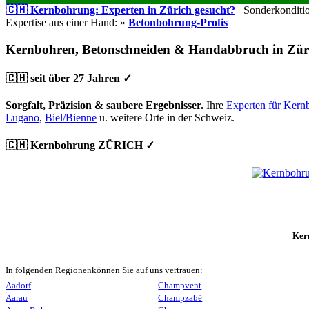
🇨🇭 Kernbohrung: Experten in Zürich gesucht?
Sonderkondition
Expertise aus einer Hand: »
Betonbohrung-Profis
Kernbohren, Betonschneiden & Handabbruch in Zür
🇨🇭 seit über 27 Jahren ✓
Sorgfalt, Präzision & saubere Ergebnisser.
Ihre
Experten für Kern
Lugano
,
Biel/Bienne
u. weitere Orte in der Schweiz.
🇨🇭 Kernbohrung ZÜRICH ✓
Ker
In folgenden Regionenkönnen Sie auf uns vertrauen:
Aadorf
Champvent
Aarau
Champzabé