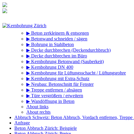
Zum
Inhalt
springen
▶ Beton zerkleinern & entsorgen
▶ Betonwand schneiden / sägen
▶ Bohrung in Stahlbeton
▶ Decke durchbrechen (Deckendurchbruch)
▶ Decke durchbrechen im Büro
▶ Kernbohrung Betonwand (Sauberkeit)
▶ Kernbohrung DN 400
▶ Kernbohrung für Lüftungsschacht / Lüftungsrohre
▶ Kernbohrung mit Extra-Schutz
▶ Neubau: Betonschnitt für Fenster
▶ Treppe entfernen / absägen
▶ Türe vergrößern / erweitern
▶ Wandöffnung in Beton
About links
About rechts
Abbruch Schweiz: Beton Abbruch, Vordach entfernen, Treppe
Anfrage
Beton Abbruch Zürich: Beispiele
Beton Abbruch Zürich: Preise