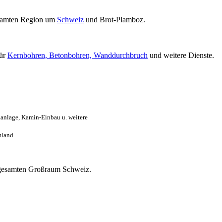
samten Region um
Schweiz
und Brot-Plamboz.
für
Kernbohren, Betonbohren, Wanddurchbruch
und weitere Dienste.
anlage, Kamin-Einbau u. weitere
mland
im gesamten Großraum Schweiz.