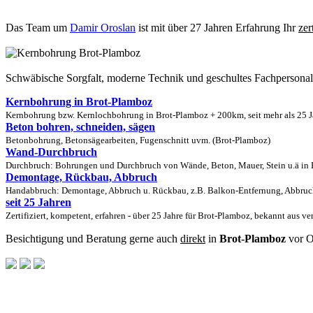
Das Team um
Damir Oroslan
ist mit über 27 Jahren Erfahrung Ihr
zer
Schwäbische Sorgfalt, moderne Technik und geschultes Fachpersona
Kernbohrung in Brot-Plamboz
Kernbohrung bzw. Kernlochbohrung in Brot-Plamboz + 200km, seit mehr als 25 Ja
Beton bohren, schneiden, sägen
Betonbohrung, Betonsägearbeiten, Fugenschnitt uvm. (Brot-Plamboz)
Wand-Durchbruch
Durchbruch: Bohrungen und Durchbruch von Wände, Beton, Mauer, Stein u.ä in B
Demontage, Rückbau, Abbruch
Handabbruch: Demontage, Abbruch u. Rückbau, z.B. Balkon-Entfernung, Abbruch
seit 25 Jahren
Zertifiziert, kompetent, erfahren - über 25 Jahre für Brot-Plamboz, bekannt aus v
Besichtigung und Beratung gerne auch
direkt
in
Brot-Plamboz
vor O