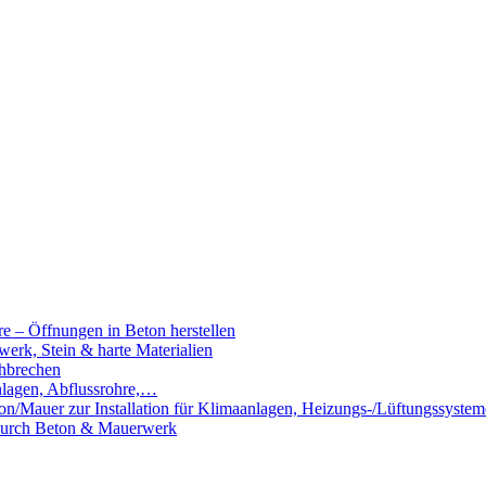
e – Öffnungen in Beton herstellen
rk, Stein & harte Materialien
hbrechen
nlagen, Abflussrohre,…
n/Mauer zur Installation für Klimaanlagen, Heizungs-/Lüftungssystem
 durch Beton & Mauerwerk