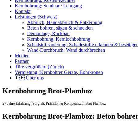
Kernbohrung: Kosten-Rechner
Kernbohrung: Seminar / Lehrgang
Kontakt
Leistungen (Schweiz)
Abbruch, Handabbruch & Entkernung
Beton bohren, sägen & schneiden
Demontage, Rückbau
Kernbohrung, Kernlochbohrung
Schadstoffsanierung: Schadestoffe erkennen & beseitige
Wand-Durchbruch: Wand durchbrechen
Medien
Partner
Türe vergrößern (Zürich)
Vermietung (Kernbohrer-Geräte, Bohrkronen
🇨🇭 Über uns
Kernbohrung Brot-Plamboz
27 Jahre Erfahrung:
Sorgfalt,
Präzision & Kompetenz in Brot-Plamboz
Kernbohrung Brot-Plamboz: Beton bohre