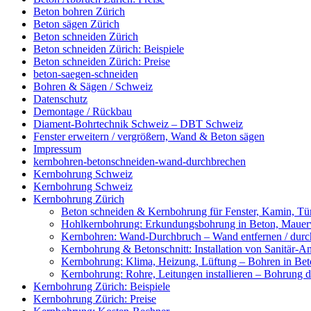
Beton bohren Zürich
Beton sägen Zürich
Beton schneiden Zürich
Beton schneiden Zürich: Beispiele
Beton schneiden Zürich: Preise
beton-saegen-schneiden
Bohren & Sägen / Schweiz
Datenschutz
Demontage / Rückbau
Diament-Bohrtechnik Schweiz – DBT Schweiz
Fenster erweitern / vergrößern, Wand & Beton sägen
Impressum
kernbohren-betonschneiden-wand-durchbrechen
Kernbohrung Schweiz
Kernbohrung Schweiz
Kernbohrung Zürich
Beton schneiden & Kernbohrung für Fenster, Kamin, Tür
Hohlkernbohrung: Erkundungsbohrung in Beton, Mauerwe
Kernbohren: Wand-Durchbruch – Wand entfernen / durc
Kernbohrung & Betonschnitt: Installation von Sanitär-A
Kernbohrung: Klima, Heizung, Lüftung – Bohren in Beto
Kernbohrung: Rohre, Leitungen installieren – Bohrung
Kernbohrung Zürich: Beispiele
Kernbohrung Zürich: Preise