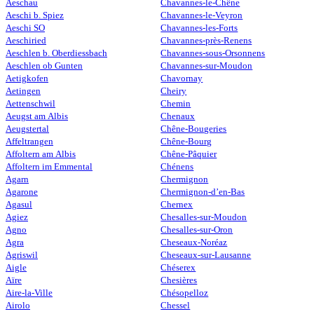
Aeschau
Chavannes-le-Chêne
Aeschi b. Spiez
Chavannes-le-Veyron
Aeschi SO
Chavannes-les-Forts
Aeschiried
Chavannes-près-Renens
Aeschlen b. Oberdiessbach
Chavannes-sous-Orsonnens
Aeschlen ob Gunten
Chavannes-sur-Moudon
Aetigkofen
Chavornay
Aetingen
Cheiry
Aettenschwil
Chemin
Aeugst am Albis
Chenaux
Aeugstertal
Chêne-Bougeries
Affeltrangen
Chêne-Bourg
Affoltern am Albis
Chêne-Pâquier
Affoltern im Emmental
Chénens
Agarn
Chermignon
Agarone
Chermignon-d’en-Bas
Agasul
Chernex
Agiez
Chesalles-sur-Moudon
Agno
Chesalles-sur-Oron
Agra
Cheseaux-Noréaz
Agriswil
Cheseaux-sur-Lausanne
Aigle
Chéserex
Aïre
Chesières
Aire-la-Ville
Chésopelloz
Airolo
Chessel