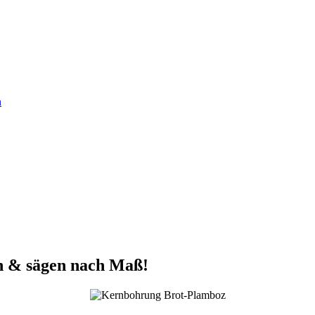
n
n & sägen nach Maß!