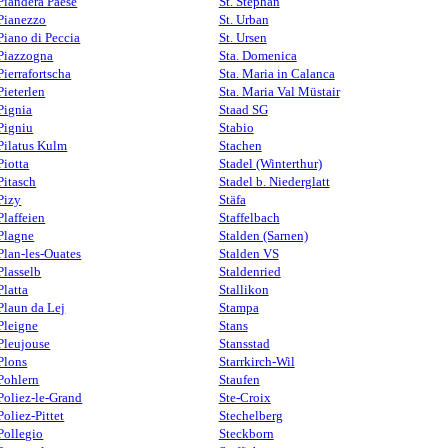
Piandera Paese
St. Stephan
Pianezzo
St. Urban
Piano di Peccia
St. Ursen
Piazzogna
Sta. Domenica
Pierrafortscha
Sta. Maria in Calanca
Pieterlen
Sta. Maria Val Müstair
Pignia
Staad SG
Pigniu
Stabio
Pilatus Kulm
Stachen
Piotta
Stadel (Winterthur)
Pitasch
Stadel b. Niederglatt
Pizy
Stäfa
Plaffeien
Staffelbach
Plagne
Stalden (Sarnen)
Plan-les-Ouates
Stalden VS
Plasselb
Staldenried
Platta
Stallikon
Plaun da Lej
Stampa
Pleigne
Stans
Pleujouse
Stansstad
Plons
Starrkirch-Wil
Pohlern
Staufen
Poliez-le-Grand
Ste-Croix
Poliez-Pittet
Stechelberg
Pollegio
Steckborn