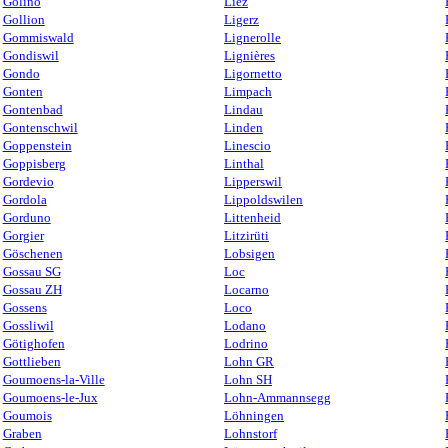
Golino
Liez
Gollion
Ligerz
Gommiswald
Lignerolle
Gondiswil
Lignières
Gondo
Ligornetto
Gonten
Limpach
Gontenbad
Lindau
Gontenschwil
Linden
Goppenstein
Linescio
Goppisberg
Linthal
Gordevio
Lipperswil
Gordola
Lippoldswilen
Gorduno
Littenheid
Gorgier
Litzirüti
Göschenen
Lobsigen
Gossau SG
Loc
Gossau ZH
Locarno
Gossens
Loco
Gossliwil
Lodano
Götighofen
Lodrino
Gottlieben
Lohn GR
Goumoens-la-Ville
Lohn SH
Goumoens-le-Jux
Lohn-Ammannsegg
Goumois
Löhningen
Graben
Lohnstorf