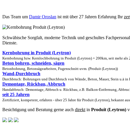
Das Team um
Damir Oroslan
ist mit über 27 Jahren Erfahrung Ihr
zer
Schwäbische Sorgfalt, moderne Technik und geschultes Fachpersona
Dienste.
Kernbohrung in Produit (Leytron)
Kernbohrung bzw. Kernlochbohrung in Produit (Leytron) + 200km, seit mehr als 2
Beton bohren, schneiden, sägen
Betonbohrung, Betonsägearbeiten, Fugenschnitt uvm. (Produit (Leytron))
Wand-Durchbruch
Durchbruch: Bohrungen und Durchbruch von Wände, Beton, Mauer, Stein u.ä in Pr
Demontage, Rückbau, Abbruch
Handabbruch: Demontage, Abbruch u. Rückbau, z.B. Balkon-Entfernung, Abbruch 
seit 25 Jahren
Zertifiziert, kompetent, erfahren - über 25 Jahre für Produit (Leytron), bekannt a
Besichtigung und Beratung gerne auch
direkt
in
Produit (Leytron)
v