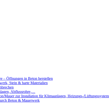
e – Öffnungen in Beton herstellen
rk, Stein & harte Materialien
hbrechen
nlagen, Abflussrohre,…
n/Mauer zur Installation für Klimaanlagen, Heizungs-/Lüftungssystem
 durch Beton & Mauerwerk