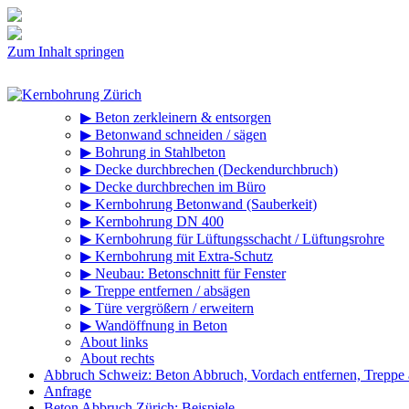
Zum Inhalt springen
▶ Beton zerkleinern & entsorgen
▶ Betonwand schneiden / sägen
▶ Bohrung in Stahlbeton
▶ Decke durchbrechen (Deckendurchbruch)
▶ Decke durchbrechen im Büro
▶ Kernbohrung Betonwand (Sauberkeit)
▶ Kernbohrung DN 400
▶ Kernbohrung für Lüftungsschacht / Lüftungsrohre
▶ Kernbohrung mit Extra-Schutz
▶ Neubau: Betonschnitt für Fenster
▶ Treppe entfernen / absägen
▶ Türe vergrößern / erweitern
▶ Wandöffnung in Beton
About links
About rechts
Abbruch Schweiz: Beton Abbruch, Vordach entfernen, Treppe
Anfrage
Beton Abbruch Zürich: Beispiele