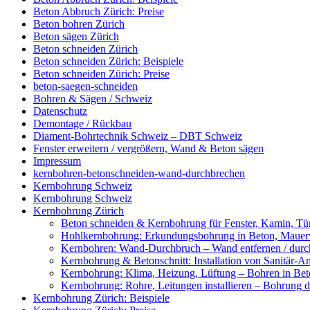
Beton Abbruch Zürich: Preise
Beton bohren Zürich
Beton sägen Zürich
Beton schneiden Zürich
Beton schneiden Zürich: Beispiele
Beton schneiden Zürich: Preise
beton-saegen-schneiden
Bohren & Sägen / Schweiz
Datenschutz
Demontage / Rückbau
Diament-Bohrtechnik Schweiz – DBT Schweiz
Fenster erweitern / vergrößern, Wand & Beton sägen
Impressum
kernbohren-betonschneiden-wand-durchbrechen
Kernbohrung Schweiz
Kernbohrung Schweiz
Kernbohrung Zürich
Beton schneiden & Kernbohrung für Fenster, Kamin, Tür
Hohlkernbohrung: Erkundungsbohrung in Beton, Mauerwe
Kernbohren: Wand-Durchbruch – Wand entfernen / durc
Kernbohrung & Betonschnitt: Installation von Sanitär-A
Kernbohrung: Klima, Heizung, Lüftung – Bohren in Beto
Kernbohrung: Rohre, Leitungen installieren – Bohrung
Kernbohrung Zürich: Beispiele