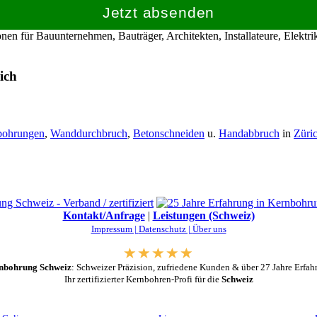
Jetzt absenden
en für Bauunternehmen, Bauträger, Architekten, Installateure, Elekt
ich
bohrungen
,
Wanddurchbruch
,
Betonschneiden
u.
Handabbruch
in
Züri
Kontakt/Anfrage
|
Leistungen (Schweiz)
Impressum |
Datenschutz |
Über uns
nbohrung Schweiz
: Schweizer Präzision, zufriedene Kunden & über 27 Jahre Erfah
Ihr zertifizierter Kernbohren-Profi für die
Schweiz