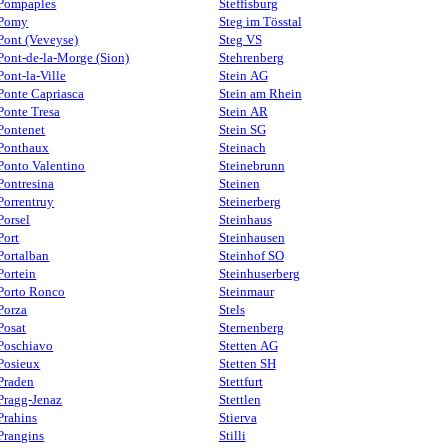
Pompaples
Steffisburg
Pomy
Steg im Tösstal
Pont (Veveyse)
Steg VS
Pont-de-la-Morge (Sion)
Stehrenberg
Pont-la-Ville
Stein AG
Ponte Capriasca
Stein am Rhein
Ponte Tresa
Stein AR
Pontenet
Stein SG
Ponthaux
Steinach
Ponto Valentino
Steinebrunn
Pontresina
Steinen
Porrentruy
Steinerberg
Porsel
Steinhaus
Port
Steinhausen
Portalban
Steinhof SO
Portein
Steinhuserberg
Porto Ronco
Steinmaur
Porza
Stels
Posat
Sternenberg
Poschiavo
Stetten AG
Posieux
Stetten SH
Praden
Stettfurt
Pragg-Jenaz
Stettlen
Prahins
Stierva
Prangins
Stilli