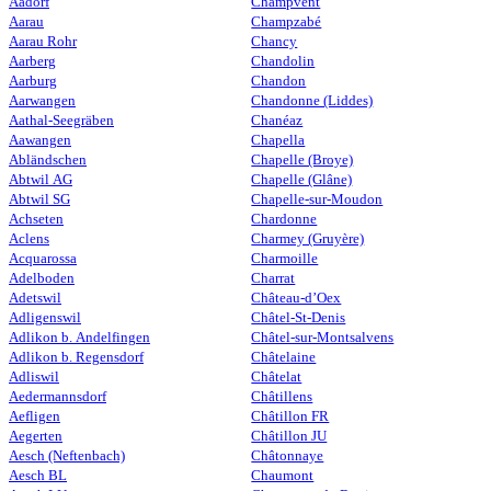
Aadorf
Champvent
Aarau
Champzabé
Aarau Rohr
Chancy
Aarberg
Chandolin
Aarburg
Chandon
Aarwangen
Chandonne (Liddes)
Aathal-Seegräben
Chanéaz
Aawangen
Chapella
Abländschen
Chapelle (Broye)
Abtwil AG
Chapelle (Glâne)
Abtwil SG
Chapelle-sur-Moudon
Achseten
Chardonne
Aclens
Charmey (Gruyère)
Acquarossa
Charmoille
Adelboden
Charrat
Adetswil
Château-d’Oex
Adligenswil
Châtel-St-Denis
Adlikon b. Andelfingen
Châtel-sur-Montsalvens
Adlikon b. Regensdorf
Châtelaine
Adliswil
Châtelat
Aedermannsdorf
Châtillens
Aefligen
Châtillon FR
Aegerten
Châtillon JU
Aesch (Neftenbach)
Châtonnaye
Aesch BL
Chaumont