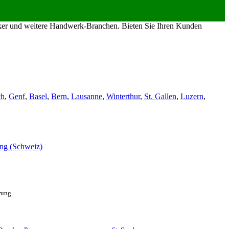
riker und weitere Handwerk-Branchen. Bieten Sie Ihren Kunden
ch
,
Genf
,
Basel
,
Bern
,
Lausanne
,
Winterthur
,
St. Gallen
,
Luzern
,
rung.