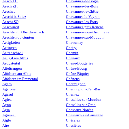
Aesch LU
Chavannes-de-Bogis
Aesch ZH
Chavannes-des-Bois
Aeschau
Chavannes-le-Chêne
Aeschi b. Spiez
Chavannes-le-Veyron
Aeschi SO
Chavannes-les-Forts
Aeschiried
Chavannes-près-Renens
Aeschlen b. Oberdiessbach
Chavannes-sous-Orsonnens
Aeschlen ob Gunten
Chavannes-sur-Moudon
Aetigkofen
Chavornay
Aetingen
Cheiry
Aettenschwil
Chemin
Aeugst am Albis
Chenaux
Aeugstertal
Chêne-Bougeries
Affeltrangen
Chêne-Bourg
Affoltern am Albis
Chêne-Pâquier
Affoltern im Emmental
Chénens
Agarn
Chermignon
Agarone
Chermignon-d’en-Bas
Agasul
Chernex
Agiez
Chesalles-sur-Moudon
Agno
Chesalles-sur-Oron
Agra
Cheseaux-Noréaz
Agriswil
Cheseaux-sur-Lausanne
Aigle
Chéserex
Aïre
Chesières