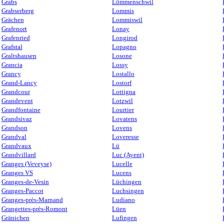
Grabs
Lömmenschwil
Grabserberg
Lommis
Grächen
Lommiswil
Grafenort
Lonay
Grafenried
Longirod
Grafstal
Lopagno
Graltshausen
Losone
Grancia
Lossy
Grancy
Lostallo
Grand-Lancy
Lostorf
Grandcour
Lottigna
Grandevent
Lotzwil
Grandfontaine
Lourtier
Grandsivaz
Lovatens
Grandson
Lovens
Grandval
Loveresse
Grandvaux
Lü
Grandvillard
Luc (Ayent)
Granges (Veveyse)
Lucelle
Granges VS
Lucens
Granges-de-Vesin
Lüchingen
Granges-Paccot
Luchsingen
Granges-près-Marnand
Ludiano
Grangettes-près-Romont
Lüen
Gränichen
Lufingen