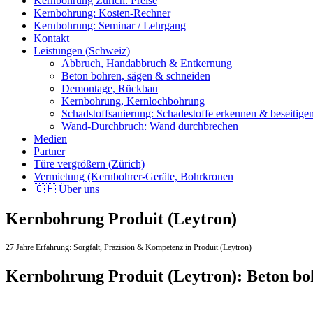
Kernbohrung Zürich: Preise
Kernbohrung: Kosten-Rechner
Kernbohrung: Seminar / Lehrgang
Kontakt
Leistungen (Schweiz)
Abbruch, Handabbruch & Entkernung
Beton bohren, sägen & schneiden
Demontage, Rückbau
Kernbohrung, Kernlochbohrung
Schadstoffsanierung: Schadestoffe erkennen & beseitige
Wand-Durchbruch: Wand durchbrechen
Medien
Partner
Türe vergrößern (Zürich)
Vermietung (Kernbohrer-Geräte, Bohrkronen
🇨🇭 Über uns
Kernbohrung Produit (Leytron)
27 Jahre Erfahrung:
Sorgfalt,
Präzision & Kompetenz in Produit (Leytron)
Kernbohrung Produit (Leytron): Beton b