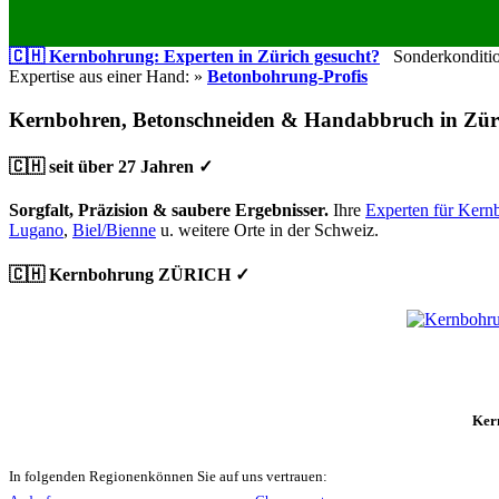
🇨🇭 Kernbohrung: Experten in Zürich gesucht?
Sonderkondition
Expertise aus einer Hand: »
Betonbohrung-Profis
Kernbohren, Betonschneiden & Handabbruch in Zür
🇨🇭 seit über 27 Jahren ✓
Sorgfalt, Präzision & saubere Ergebnisser.
Ihre
Experten für Kern
Lugano
,
Biel/Bienne
u. weitere Orte in der Schweiz.
🇨🇭 Kernbohrung ZÜRICH ✓
Ker
In folgenden Regionenkönnen Sie auf uns vertrauen: