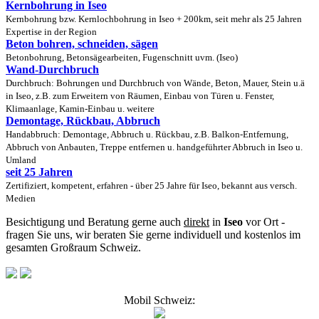
Kernbohrung in Iseo
Kernbohrung bzw. Kernlochbohrung in Iseo + 200km, seit mehr als 25 Jahren
Expertise in der Region
Beton bohren, schneiden, sägen
Betonbohrung, Betonsägearbeiten, Fugenschnitt uvm. (Iseo)
Wand-Durchbruch
Durchbruch: Bohrungen und Durchbruch von Wände, Beton, Mauer, Stein u.ä
in Iseo, z.B. zum Erweitern von Räumen, Einbau von Türen u. Fenster,
Klimaanlage, Kamin-Einbau u. weitere
Demontage, Rückbau, Abbruch
Handabbruch: Demontage, Abbruch u. Rückbau, z.B. Balkon-Entfernung,
Abbruch von Anbauten, Treppe entfernen u. handgeführter Abbruch in Iseo u.
Umland
seit 25 Jahren
Zertifiziert, kompetent, erfahren - über 25 Jahre für Iseo, bekannt aus versch.
Medien
Besichtigung und Beratung gerne auch
direkt
in
Iseo
vor Ort -
fragen Sie uns, wir beraten Sie gerne individuell und kostenlos im
gesamten Großraum Schweiz.
Mobil Schweiz: