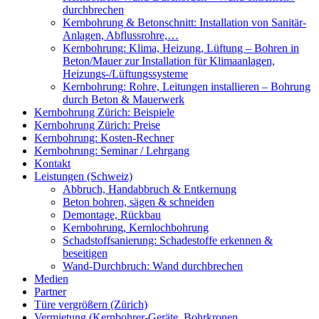
durchbrechen
Kernbohrung & Betonschnitt: Installation von Sanitär-
Anlagen, Abflussrohre,…
Kernbohrung: Klima, Heizung, Lüftung – Bohren in
Beton/Mauer zur Installation für Klimaanlagen,
Heizungs-/Lüftungssysteme
Kernbohrung: Rohre, Leitungen installieren – Bohrung
durch Beton & Mauerwerk
Kernbohrung Zürich: Beispiele
Kernbohrung Zürich: Preise
Kernbohrung: Kosten-Rechner
Kernbohrung: Seminar / Lehrgang
Kontakt
Leistungen (Schweiz)
Abbruch, Handabbruch & Entkernung
Beton bohren, sägen & schneiden
Demontage, Rückbau
Kernbohrung, Kernlochbohrung
Schadstoffsanierung: Schadestoffe erkennen &
beseitigen
Wand-Durchbruch: Wand durchbrechen
Medien
Partner
Türe vergrößern (Zürich)
Vermietung (Kernbohrer-Geräte, Bohrkronen