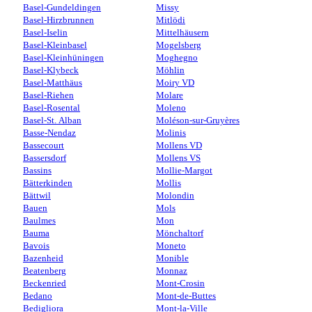
Basel-Gundeldingen
Missy
Basel-Hirzbrunnen
Mitlödi
Basel-Iselin
Mittelhäusern
Basel-Kleinbasel
Mogelsberg
Basel-Kleinhüningen
Moghegno
Basel-Klybeck
Möhlin
Basel-Matthäus
Moiry VD
Basel-Riehen
Molare
Basel-Rosental
Moleno
Basel-St. Alban
Moléson-sur-Gruyères
Basse-Nendaz
Molinis
Bassecourt
Mollens VD
Bassersdorf
Mollens VS
Bassins
Mollie-Margot
Bätterkinden
Mollis
Bättwil
Molondin
Bauen
Mols
Baulmes
Mon
Bauma
Mönchaltorf
Bavois
Moneto
Bazenheid
Monible
Beatenberg
Monnaz
Beckenried
Mont-Crosin
Bedano
Mont-de-Buttes
Bedigliora
Mont-la-Ville