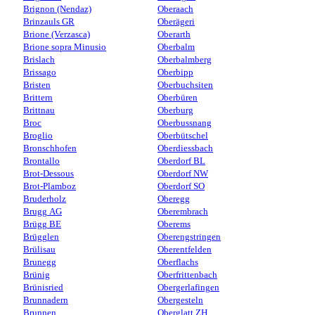
Brignon (Nendaz)
Oberaach
Brinzauls GR
Oberägeri
Brione (Verzasca)
Oberarth
Brione sopra Minusio
Oberbalm
Brislach
Oberbalmberg
Brissago
Oberbipp
Bristen
Oberbuchsiten
Brittern
Oberbüren
Brittnau
Oberburg
Broc
Oberbussnang
Broglio
Oberbütschel
Bronschhofen
Oberdiessbach
Brontallo
Oberdorf BL
Brot-Dessous
Oberdorf NW
Brot-Plamboz
Oberdorf SO
Bruderholz
Oberegg
Brugg AG
Oberembrach
Brügg BE
Oberems
Brügglen
Oberengstringen
Brülisau
Oberentfelden
Brunegg
Oberflachs
Brünig
Oberfrittenbach
Brünisried
Obergerlafingen
Brunnadern
Obergesteln
Brunnen
Oberglatt ZH