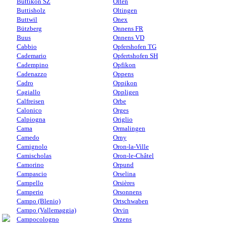
Buttikon SZ
Olten
Buttisholz
Oltingen
Buttwil
Onex
Bützberg
Onnens FR
Buus
Onnens VD
Cabbio
Opfershofen TG
Cademario
Opfertshofen SH
Cadempino
Opfikon
Cadenazzo
Oppens
Cadro
Oppikon
Cagiallo
Oppligen
Calfreisen
Orbe
Calonico
Orges
Calpiogna
Origlio
Cama
Ormalingen
Camedo
Orny
Camignolo
Oron-la-Ville
Camischolas
Oron-le-Châtel
Camorino
Orpund
Campascio
Orselina
Campello
Orsières
Camperio
Orsonnens
Campo (Blenio)
Ortschwaben
Campo (Vallemaggia)
Orvin
Campocologno
Orzens