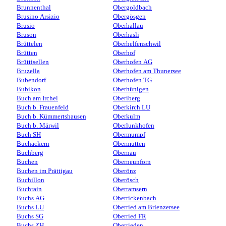
Brunnenthal
Obergoldbach
Brusino Arsizio
Obergösgen
Brusio
Oberhallau
Bruson
Oberhasli
Brüttelen
Oberhelfenschwil
Brütten
Oberhof
Brüttisellen
Oberhofen AG
Bruzella
Oberhofen am Thunersee
Bubendorf
Oberhofen TG
Bubikon
Oberhünigen
Buch am Irchel
Oberiberg
Buch b. Frauenfeld
Oberkirch LU
Buch b. Kümmertshausen
Oberkulm
Buch b. Märwil
Oberlunkhofen
Buch SH
Obermumpf
Buchackern
Obermutten
Buchberg
Obernau
Buchen
Oberneunforn
Buchen im Prättigau
Oberönz
Buchillon
Oberösch
Buchrain
Oberramsern
Buchs AG
Oberrickenbach
Buchs LU
Oberried am Brienzersee
Buchs SG
Oberried FR
Buchs ZH
Oberrieden