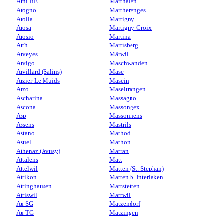
Arni BE
Marthalen
Arogno
Martherenges
Arolla
Martigny
Arosa
Martigny-Croix
Arosio
Martina
Arth
Martisberg
Arveyes
Märwil
Arvigo
Maschwanden
Arvillard (Salins)
Mase
Arzier-Le Muids
Masein
Arzo
Maseltrangen
Ascharina
Massagno
Ascona
Massongex
Asp
Massonnens
Assens
Mastrils
Astano
Mathod
Asuel
Mathon
Athenaz (Avusy)
Matran
Attalens
Matt
Attelwil
Matten (St. Stephan)
Attikon
Matten b. Interlaken
Attinghausen
Mattstetten
Attiswil
Mattwil
Au SG
Matzendorf
Au TG
Matzingen