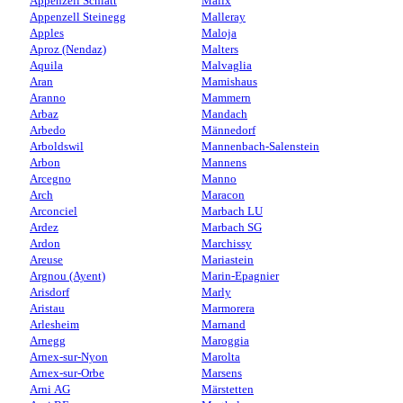
Appenzell Schlatt
Malix
Appenzell Steinegg
Malleray
Apples
Maloja
Aproz (Nendaz)
Malters
Aquila
Malvaglia
Aran
Mamishaus
Aranno
Mammern
Arbaz
Mandach
Arbedo
Männedorf
Arboldswil
Mannenbach-Salenstein
Arbon
Mannens
Arcegno
Manno
Arch
Maracon
Arconciel
Marbach LU
Ardez
Marbach SG
Ardon
Marchissy
Areuse
Mariastein
Argnou (Ayent)
Marin-Epagnier
Arisdorf
Marly
Aristau
Marmorera
Arlesheim
Marnand
Arnegg
Maroggia
Arnex-sur-Nyon
Marolta
Arnex-sur-Orbe
Marsens
Arni AG
Märstetten