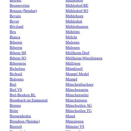
Bettwil
Mühleberg
Beurnevésin
Mühledorf BE
Beuson (Nendaz)
Mühledorf SO
Bevaix
Mühlehorn
Bever
Mühlethal
Bévilard
Mühlethurnen
Bex
Mühlrüti
Biasca
Mülchi
Biberen
Mulegns
Biberist
Mülenen
Bibern SH
Müllheim Dorf
Bibern SO
Müllheim-Wigoltingen
Biberstein
Mülligen
Bichelsee
Mümliswil
Bichwil
Mumpé Medel
Bidogno
Mumpf
Biel
Münchenbuchsee
Biel VS
Münchenstein
Biel-Benken BL
Münchenwiler
Biembach im Emmental
Münchringen
Bienne
Münchwilen AG
Bière
Münchwilen TG
Biessenhofen
Mund
Bieudron (Nendaz)
Münsingen
Biezwil
Münster VS