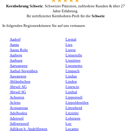
Kernbohrung Schweiz
: Schweizer Präzision, zufriedene Kunden & über 27
Jahre Erfahrung.
Ihr zertifizierter Kernbohren-Profi für die
Schweiz
In folgenden Regionenkönnen Sie auf uns vertrauen:
Aadorf
Liestal
Aarau
Liez
Aarau Rohr
Ligerz
Aarberg
Lignerolle
Aarburg
Lignières
Aarwangen
Ligornetto
Aathal-Seegräben
Limpach
Aawangen
Lindau
Abländschen
Linden
Abtwil AG
Linescio
Abtwil SG
Linthal
Achseten
Lipperswil
Aclens
Lippoldswilen
Acquarossa
Littenheid
Adelboden
Litzirüti
Adetswil
Lobsigen
Adligenswil
Loc
Adlikon b. Andelfingen
Locarno