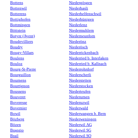
Bottens
Niedergösgen
Bottenwil
Niederhasli
Botterens
Niederhelfenschwil
Bottighofen
Niederhünigen
Bottmingen
Niederlenz
Böttstein
Niedermuhlern
Botyre (Ayent)
Niederneunforn
Boudevilliers
Niederönz
Boudry
Niederösch
Bougy-Villars
Niederrickenbach
Boulens
Niederried b. Interlaken
Bouloz
Niederried b. Kallnach
Bourg-St-Pierre
Niederrohrdorf
Bourguillon
Niederscherli
Bournens
Niederstetten
Bourrignon
Niederstocken
Boussens
Niederteufen
Bouveret
Niederurnen
Boveresse
Niederuzwil
Bovernier
Niederwald
Bowil
Niederwangen b. Bern
Bözberg
Niederweningen
Bözen
Niederwil AG
Braggio
Niederwil SG
Brail
Niederwil SO