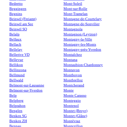
Bedretto
Mont-Soleil
Beggingen
Mont-sur-Rolle
Begnins
Mont-Tramelan
Beinwil (Freiamt)
Montagne-de-Courtelary
Beinwil am See
Montagne-de-Sonvilier
Beinwil SO
Montagnola
Belalp
Montagnon (Leytron)
Belfaux
Montagny-la-Ville
Bellach
Montagny-les-Monts
Bellelay
Montagny-près-Yverdon
Bellerive VD
Montalchez
Bellevue
Montana
Bellikon
Montaubion-Chardonney
Bellinzona
Montavon
Bellmund
Montbovon
Bellwald
Montbrelloz
Belmont-sur-Lausanne
Montcherand
Belmont-sur-Yverdon
Monte
Belp
Monte Carasso
Belpberg
Monteggio
Belprahon
Montenol
Benglen
Montet (Broye)
Benken SG
Montet (Glâne)
Benken ZH
Montévraz
Bennau
Montezillon