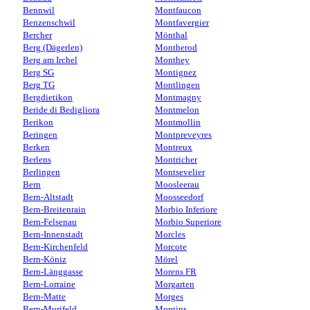
Bennwil
Montfaucon
Benzenschwil
Montfavergier
Bercher
Mönthal
Berg (Dägerlen)
Montherod
Berg am Irchel
Monthey
Berg SG
Montignez
Berg TG
Montlingen
Bergdietikon
Montmagny
Beride di Bedigliora
Montmelon
Berikon
Montmollin
Beringen
Montpreveyres
Berken
Montreux
Berlens
Montricher
Berlingen
Montsevelier
Bern
Moosleerau
Bern-Altstadt
Moosseedorf
Bern-Breitenrain
Morbio Inferiore
Bern-Felsenau
Morbio Superiore
Bern-Innenstadt
Morcles
Bern-Kirchenfeld
Morcote
Bern-Köniz
Mörel
Bern-Länggasse
Morens FR
Bern-Lorraine
Morgarten
Bern-Matte
Morges
Bern-Murifeld
Morgins