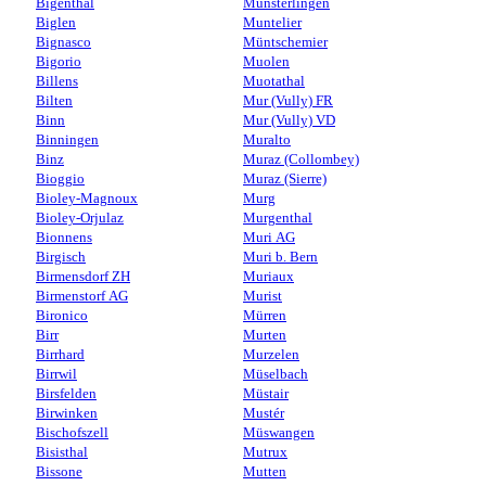
Bigenthal
Münsterlingen
Biglen
Muntelier
Bignasco
Müntschemier
Bigorio
Muolen
Billens
Muotathal
Bilten
Mur (Vully) FR
Binn
Mur (Vully) VD
Binningen
Muralto
Binz
Muraz (Collombey)
Bioggio
Muraz (Sierre)
Bioley-Magnoux
Murg
Bioley-Orjulaz
Murgenthal
Bionnens
Muri AG
Birgisch
Muri b. Bern
Birmensdorf ZH
Muriaux
Birmenstorf AG
Murist
Bironico
Mürren
Birr
Murten
Birrhard
Murzelen
Birrwil
Müselbach
Birsfelden
Müstair
Birwinken
Mustér
Bischofszell
Müswangen
Bisisthal
Mutrux
Bissone
Mutten