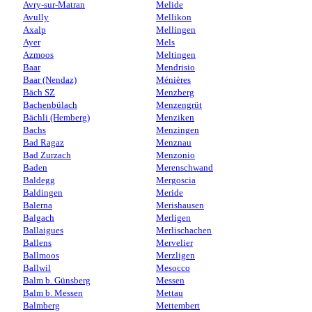
Avry-sur-Matran
Melide
Avully
Mellikon
Axalp
Mellingen
Ayer
Mels
Azmoos
Meltingen
Baar
Mendrisio
Baar (Nendaz)
Ménières
Bäch SZ
Menzberg
Bachenbülach
Menzengrüt
Bächli (Hemberg)
Menziken
Bachs
Menzingen
Bad Ragaz
Menznau
Bad Zurzach
Menzonio
Baden
Merenschwand
Baldegg
Mergoscia
Baldingen
Meride
Balerna
Merishausen
Balgach
Merligen
Ballaigues
Merlischachen
Ballens
Mervelier
Ballmoos
Merzligen
Ballwil
Mesocco
Balm b. Günsberg
Messen
Balm b. Messen
Mettau
Balmberg
Mettembert