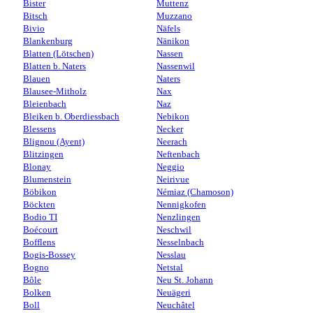
Bister
Muttenz
Bitsch
Muzzano
Bivio
Näfels
Blankenburg
Nänikon
Blatten (Lötschen)
Nassen
Blatten b. Naters
Nassenwil
Blauen
Naters
Blausee-Mitholz
Nax
Bleienbach
Naz
Bleiken b. Oberdiessbach
Nebikon
Blessens
Necker
Blignou (Ayent)
Neerach
Blitzingen
Neftenbach
Blonay
Neggio
Blumenstein
Neirivue
Böbikon
Némiaz (Chamoson)
Böckten
Nennigkofen
Bodio TI
Nenzlingen
Boécourt
Neschwil
Bofflens
Nesselnbach
Bogis-Bossey
Nesslau
Bogno
Netstal
Bôle
Neu St. Johann
Bolken
Neuägeri
Boll
Neuchâtel