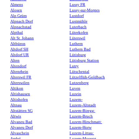
Almens
Lussy FR
Alosen
Lussy-sur-Morges
Alp Grüm
Lustdorf
Alpnach Dorf
Lustmühle
Alpnachstad
Luterbach
Alpthal
Lüterkofen
Alt St. Johann
Lüterswil
Altbüron
Luthern
Altdorf SH
Luthern Bad
Altdorf UR
Lütisburg
Alten
Lütisburg Station
Altendorf
Lutry
Altenrhein
Lütschental
Alterswil FR
Lützelflüh-Goldbach
Alterswilen
Lutzenberg
Altikon
Luven
Altishausen
Luzein
Altishofen
Luzern-
Altnau
Luzern-Altstadt
Altstätten SG
Luzern-Biregg:
Altwis
Luzern-Bruch
Alvaneu Bad
Luzern-Hirschmatt:
Alvaneu Dorf
Luzern-Horw
Alvaschein
Luzern-Littau:
Ambrì
Luzern-Musegg