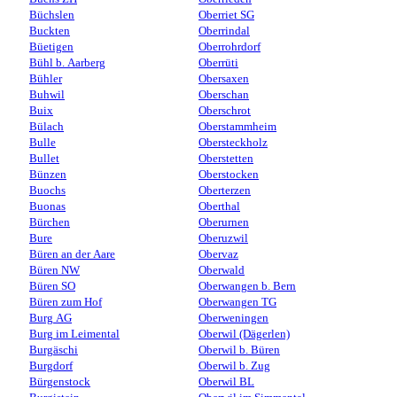
Büchslen
Oberriet SG
Buckten
Oberrindal
Büetigen
Oberrohrdorf
Bühl b. Aarberg
Oberrüti
Bühler
Obersaxen
Buhwil
Oberschan
Buix
Oberschrot
Bülach
Oberstammheim
Bulle
Obersteckholz
Bullet
Oberstetten
Bünzen
Oberstocken
Buochs
Oberterzen
Buonas
Oberthal
Bürchen
Oberurnen
Bure
Oberuzwil
Büren an der Aare
Obervaz
Büren NW
Oberwald
Büren SO
Oberwangen b. Bern
Büren zum Hof
Oberwangen TG
Burg AG
Oberweningen
Burg im Leimental
Oberwil (Dägerlen)
Burgäschi
Oberwil b. Büren
Burgdorf
Oberwil b. Zug
Bürgenstock
Oberwil BL