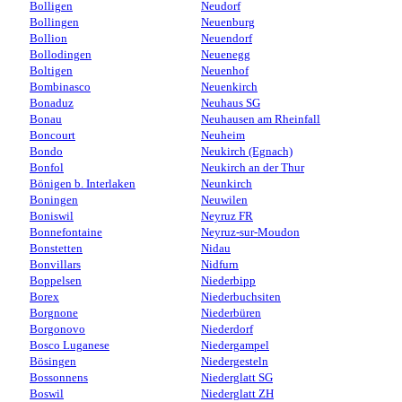
Bolligen
Neudorf
Bollingen
Neuenburg
Bollion
Neuendorf
Bollodingen
Neuenegg
Boltigen
Neuenhof
Bombinasco
Neuenkirch
Bonaduz
Neuhaus SG
Bonau
Neuhausen am Rheinfall
Boncourt
Neuheim
Bondo
Neukirch (Egnach)
Bonfol
Neukirch an der Thur
Bönigen b. Interlaken
Neunkirch
Boningen
Neuwilen
Boniswil
Neyruz FR
Bonnefontaine
Neyruz-sur-Moudon
Bonstetten
Nidau
Bonvillars
Nidfurn
Boppelsen
Niederbipp
Borex
Niederbuchsiten
Borgnone
Niederbüren
Borgonovo
Niederdorf
Bosco Luganese
Niedergampel
Bösingen
Niedergesteln
Bossonnens
Niederglatt SG
Boswil
Niederglatt ZH