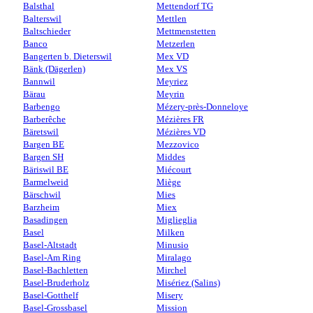
Balsthal
Mettendorf TG
Balterswil
Mettlen
Baltschieder
Mettmenstetten
Banco
Metzerlen
Bangerten b. Dieterswil
Mex VD
Bänk (Dägerlen)
Mex VS
Bannwil
Meyriez
Bärau
Meyrin
Barbengo
Mézery-près-Donneloye
Barberêche
Mézières FR
Bäretswil
Mézières VD
Bargen BE
Mezzovico
Bargen SH
Middes
Bäriswil BE
Miécourt
Barmelweid
Miège
Bärschwil
Mies
Barzheim
Miex
Basadingen
Miglieglia
Basel
Milken
Basel-Altstadt
Minusio
Basel-Am Ring
Miralago
Basel-Bachletten
Mirchel
Basel-Bruderholz
Misériez (Salins)
Basel-Gotthelf
Misery
Basel-Grossbasel
Mission