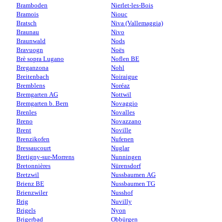
Bramboden
Nierlet-les-Bois
Bramois
Niouc
Bratsch
Niva (Vallemaggia)
Braunau
Nivo
Braunwald
Nods
Bravuogn
Noës
Brè sopra Lugano
Noflen BE
Breganzona
Nohl
Breitenbach
Noiraigue
Bremblens
Noréaz
Bremgarten AG
Nottwil
Bremgarten b. Bern
Novaggio
Brenles
Novalles
Breno
Novazzano
Brent
Noville
Brenzikofen
Nufenen
Bressaucourt
Nuglar
Bretigny-sur-Morrens
Nunningen
Bretonnières
Nürensdorf
Bretzwil
Nussbaumen AG
Brienz BE
Nussbaumen TG
Brienzwiler
Nusshof
Brig
Nuvilly
Brigels
Nyon
Brigerbad
Obbürgen