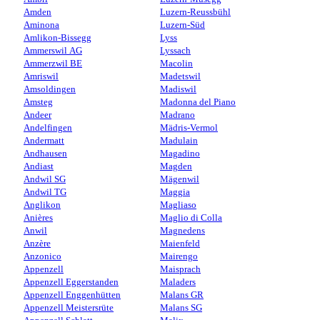
Amden
Luzern-Reussbühl
Aminona
Luzern-Süd
Amlikon-Bissegg
Lyss
Ammerswil AG
Lyssach
Ammerzwil BE
Macolin
Amriswil
Madetswil
Amsoldingen
Madiswil
Amsteg
Madonna del Piano
Andeer
Madrano
Andelfingen
Mädris-Vermol
Andermatt
Madulain
Andhausen
Magadino
Andiast
Magden
Andwil SG
Mägenwil
Andwil TG
Maggia
Anglikon
Magliaso
Anières
Maglio di Colla
Anwil
Magnedens
Anzère
Maienfeld
Anzonico
Mairengo
Appenzell
Maisprach
Appenzell Eggerstanden
Maladers
Appenzell Enggenhütten
Malans GR
Appenzell Meistersrüte
Malans SG