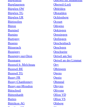
Burgistein
Oberwil im Simmental
Burglauenen
Oberwil-Lieli
Bürglen OW
Obfelden
Bürglen TG
Obstalden
Bürglen UR
Ochlenberg
Büriswilen
Ocourt
Büron
Odogno
Bursinel
Oekingen
Bursins
Oensingen
Burtigny
Oerlingen
Buseno
Oeschenbach
Büsserach
Oeschgen
Bussigny
Oeschseite
Bussigny-sur-Oron
Oetwil am See
Bussnang
Oetwil an der Limmat
Busswil b. Melchnau
Oey
Busswil BE
Oftringen
Busswil TG
Ogens
Bussy FR
Oggio
Bussy-Chardonney
Ohmstal
Bussy-sur-Moudon
Oleyres
Bütschwil
Olivone
Büttenhardt
Ollon VD
Buttes
Ollon VS
Büttikon AG
Olsberg