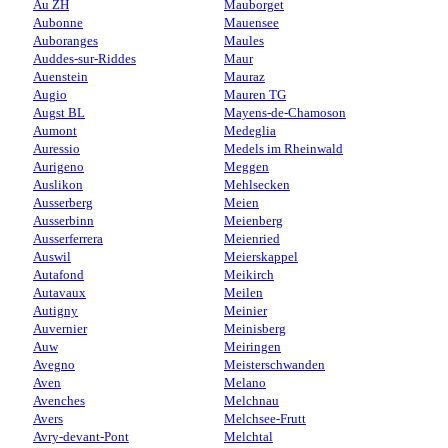
Au ZH
Mauborget
Aubonne
Mauensee
Auboranges
Maules
Auddes-sur-Riddes
Maur
Auenstein
Mauraz
Augio
Mauren TG
Augst BL
Mayens-de-Chamoson
Aumont
Medeglia
Auressio
Medels im Rheinwald
Aurigeno
Meggen
Auslikon
Mehlsecken
Ausserberg
Meien
Ausserbinn
Meienberg
Ausserferrera
Meienried
Auswil
Meierskappel
Autafond
Meikirch
Autavaux
Meilen
Autigny
Meinier
Auvernier
Meinisberg
Auw
Meiringen
Avegno
Meisterschwanden
Aven
Melano
Avenches
Melchnau
Avers
Melchsee-Frutt
Avry-devant-Pont
Melchtal