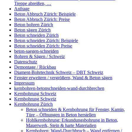
Treppe abreißen, …
Anfrage
Beton Abbruch Zürich: Beispiele
Beton Abbruch Zürich: Preise
Beton bohren Zürich
Beton sägen Zürich
Beton schneiden Zürich
Beton schneiden Zürich: Beispiele
Beton schneiden Zürich: Preise
beton-saegen-schneiden
Bohren & Sägen / Schweiz
Datenschutz
Demontage / Rückbau
Diament-Bohrtechnik Schweiz – DBT Schweiz
Fenster erweitern / vergrößern, Wand & Beton sägen
Impressum
kernbohren-betonschneiden-wand-durchbrechen
Kernbohrung Schweiz
Kernbohrung Schweiz
Kernbohrung Zürich
Beton schneiden & Kernbohrung für Fenster, Kamin,
Türe – Öffnungen in Beton herstellen
Hohlkernbohrung: Erkundungsbohrung in Beton,
Mauerwerk, Stein & harte Materialien
Kernbohren: Wand-Durchbruch – Wand entfernen /