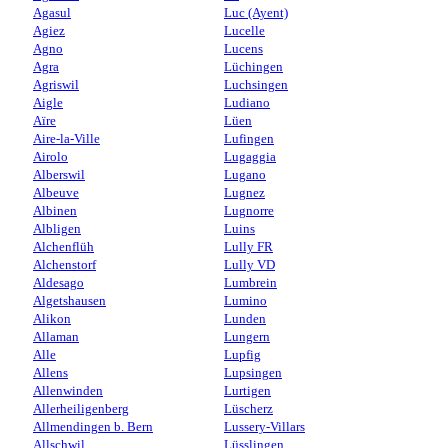
Agasul
Luc (Ayent)
Agiez
Lucelle
Agno
Lucens
Agra
Lüchingen
Agriswil
Luchsingen
Aigle
Ludiano
Aïre
Lüen
Aire-la-Ville
Lufingen
Airolo
Lugaggia
Alberswil
Lugano
Albeuve
Lugnez
Albinen
Lugnorre
Albligen
Luins
Alchenflüh
Lully FR
Alchenstorf
Lully VD
Aldesago
Lumbrein
Algetshausen
Lumino
Alikon
Lunden
Allaman
Lungern
Alle
Lupfig
Allens
Lupsingen
Allenwinden
Lurtigen
Allerheiligenberg
Lüscherz
Allmendingen b. Bern
Lussery-Villars
Allschwil
Lüsslingen