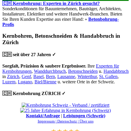
🇨🇭 Kernbohrung: Experten in Zürich gesucht?
Sonderkonditionen für Bauunternehmen, Bauträger, Architekten,
Installateure, Elektriker und weitere Handwerk-Branchen. Bieten
Sie Ihren Kunden Expertise aus einer Hand: »
Betonbohrung-
Profis
Kernbohren, Betonschneiden & Handabbruch in
Zürich
🇨🇭 seit über 27 Jahren ✓
Sorgfalt, Präzision & saubere Ergebnisser.
Ihre
Experten für
Kernbohrungen
,
Wanddurchbruch
,
Betonschneiden
u.
Handabbruch
in
Zürich
,
Genf
,
Basel
,
Bern
,
Lausanne
,
Winterthur
,
St. Gallen
,
Luzern
,
Lugano
,
Biel/Bienne
u. weitere Orte in der Schweiz.
🇨🇭 Kernbohrung ZÜRICH ✓
Kontakt/Anfrage
|
Leistungen (Schweiz)
Impressum |
Datenschutz |
Über uns