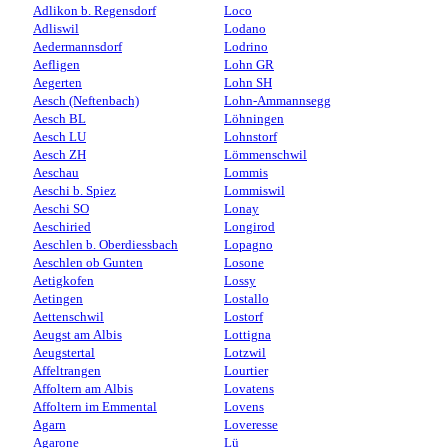
Adlikon b. Regensdorf
Loco
Adliswil
Lodano
Aedermannsdorf
Lodrino
Aefligen
Lohn GR
Aegerten
Lohn SH
Aesch (Neftenbach)
Lohn-Ammannsegg
Aesch BL
Löhningen
Aesch LU
Lohnstorf
Aesch ZH
Lömmenschwil
Aeschau
Lommis
Aeschi b. Spiez
Lommiswil
Aeschi SO
Lonay
Aeschiried
Longirod
Aeschlen b. Oberdiessbach
Lopagno
Aeschlen ob Gunten
Losone
Aetigkofen
Lossy
Aetingen
Lostallo
Aettenschwil
Lostorf
Aeugst am Albis
Lottigna
Aeugstertal
Lotzwil
Affeltrangen
Lourtier
Affoltern am Albis
Lovatens
Affoltern im Emmental
Lovens
Agarn
Loveresse
Agarone
Lü