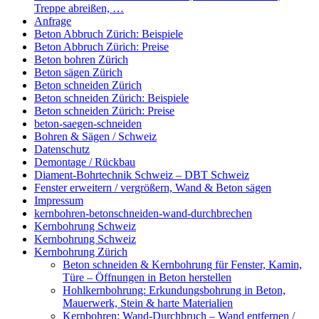
Treppe abreißen, …
Anfrage
Beton Abbruch Zürich: Beispiele
Beton Abbruch Zürich: Preise
Beton bohren Zürich
Beton sägen Zürich
Beton schneiden Zürich
Beton schneiden Zürich: Beispiele
Beton schneiden Zürich: Preise
beton-saegen-schneiden
Bohren & Sägen / Schweiz
Datenschutz
Demontage / Rückbau
Diament-Bohrtechnik Schweiz – DBT Schweiz
Fenster erweitern / vergrößern, Wand & Beton sägen
Impressum
kernbohren-betonschneiden-wand-durchbrechen
Kernbohrung Schweiz
Kernbohrung Schweiz
Kernbohrung Zürich
Beton schneiden & Kernbohrung für Fenster, Kamin,
Türe – Öffnungen in Beton herstellen
Hohlkernbohrung: Erkundungsbohrung in Beton,
Mauerwerk, Stein & harte Materialien
Kernbohren: Wand-Durchbruch – Wand entfernen /