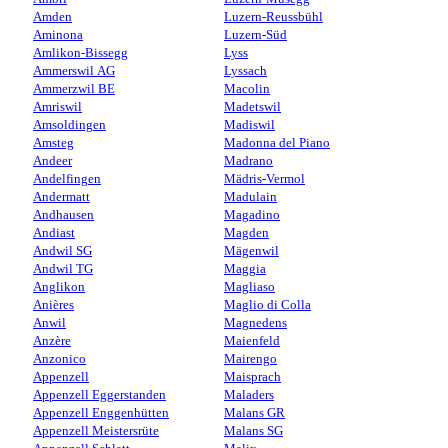
Amden
Luzern-Reussbühl
Aminona
Luzern-Süd
Amlikon-Bissegg
Lyss
Ammerswil AG
Lyssach
Ammerzwil BE
Macolin
Amriswil
Madetswil
Amsoldingen
Madiswil
Amsteg
Madonna del Piano
Andeer
Madrano
Andelfingen
Mädris-Vermol
Andermatt
Madulain
Andhausen
Magadino
Andiast
Magden
Andwil SG
Mägenwil
Andwil TG
Maggia
Anglikon
Magliaso
Anières
Maglio di Colla
Anwil
Magnedens
Anzère
Maienfeld
Anzonico
Mairengo
Appenzell
Maisprach
Appenzell Eggerstanden
Maladers
Appenzell Enggenhütten
Malans GR
Appenzell Meistersrüte
Malans SG