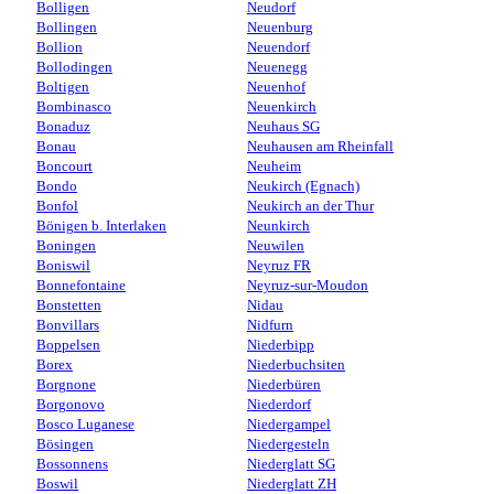
Bolligen
Neudorf
Bollingen
Neuenburg
Bollion
Neuendorf
Bollodingen
Neuenegg
Boltigen
Neuenhof
Bombinasco
Neuenkirch
Bonaduz
Neuhaus SG
Bonau
Neuhausen am Rheinfall
Boncourt
Neuheim
Bondo
Neukirch (Egnach)
Bonfol
Neukirch an der Thur
Bönigen b. Interlaken
Neunkirch
Boningen
Neuwilen
Boniswil
Neyruz FR
Bonnefontaine
Neyruz-sur-Moudon
Bonstetten
Nidau
Bonvillars
Nidfurn
Boppelsen
Niederbipp
Borex
Niederbuchsiten
Borgnone
Niederbüren
Borgonovo
Niederdorf
Bosco Luganese
Niedergampel
Bösingen
Niedergesteln
Bossonnens
Niederglatt SG
Boswil
Niederglatt ZH