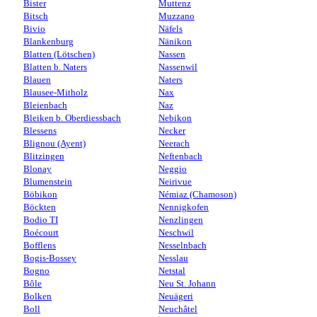
Bister
Muttenz
Bitsch
Muzzano
Bivio
Näfels
Blankenburg
Nänikon
Blatten (Lötschen)
Nassen
Blatten b. Naters
Nassenwil
Blauen
Naters
Blausee-Mitholz
Nax
Bleienbach
Naz
Bleiken b. Oberdiessbach
Nebikon
Blessens
Necker
Blignou (Ayent)
Neerach
Blitzingen
Neftenbach
Blonay
Neggio
Blumenstein
Neirivue
Böbikon
Némiaz (Chamoson)
Böckten
Nennigkofen
Bodio TI
Nenzlingen
Boécourt
Neschwil
Bofflens
Nesselnbach
Bogis-Bossey
Nesslau
Bogno
Netstal
Bôle
Neu St. Johann
Bolken
Neuägeri
Boll
Neuchâtel