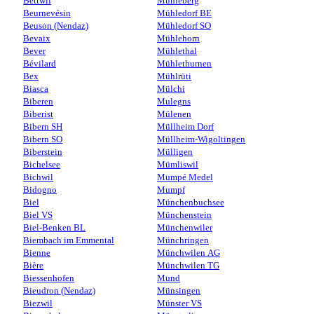
Bettwil
Mühleberg
Beurnevésin
Mühledorf BE
Beuson (Nendaz)
Mühledorf SO
Bevaix
Mühlehorn
Bever
Mühlethal
Bévilard
Mühlethurnen
Bex
Mühlrüti
Biasca
Mülchi
Biberen
Mulegns
Biberist
Mülenen
Bibern SH
Müllheim Dorf
Bibern SO
Müllheim-Wigoltingen
Biberstein
Mülligen
Bichelsee
Mümliswil
Bichwil
Mumpé Medel
Bidogno
Mumpf
Biel
Münchenbuchsee
Biel VS
Münchenstein
Biel-Benken BL
Münchenwiler
Biembach im Emmental
Münchringen
Bienne
Münchwilen AG
Bière
Münchwilen TG
Biessenhofen
Mund
Bieudron (Nendaz)
Münsingen
Biezwil
Münster VS