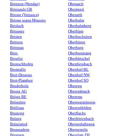
Brignon (Nendaz)
Oberaach
Brinzauls GR
Oberägeri
Brione (Verzasca)
Oberarth
Brione sopra Minusio
Oberbalm
Brislach
Oberbalmberg
Brissago
Oberbipp
Bristen
Oberbuchsiten
Brittern
Oberbüren
Brittnau
Oberburg
Broc
Oberbussnang
Broglio
Oberbütschel
Bronschhofen
Oberdiessbach
Brontallo
Oberdorf BL
Brot-Dessous
Oberdorf NW
Brot-Plamboz
Oberdorf SO
Bruderholz
Oberegg
Brugg AG
Oberembrach
Brügg BE
Oberems
Brügglen
Oberengstringen
Brülisau
Oberentfelden
Brunegg
Oberflachs
Brünig
Oberfrittenbach
Brünisried
Obergerlafingen
Brunnadern
Obergesteln
Brunnen
Oberglatt ZH