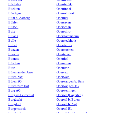
Büchslen
Oberriet SG
Buckten
Oberrindal
Büetigen
Oberrohrdorf
Bühl b. Aarberg
Oberrüti
Bühler
Obersaxen
Buhwil
Oberschan
Buix
Oberschrot
Bülach
Oberstammheim
Bulle
Obersteckholz
Bullet
Oberstetten
Bünzen
Oberstocken
Buochs
Oberterzen
Buonas
Oberthal
Bürchen
Oberurnen
Bure
Oberuzwil
Büren an der Aare
Obervaz
Büren NW
Oberwald
Büren SO
Oberwangen b. Bern
Büren zum Hof
Oberwangen TG
Burg AG
Oberweningen
Burg im Leimental
Oberwil (Dägerlen)
Burgäschi
Oberwil b. Büren
Burgdorf
Oberwil b. Zug
Bürgenstock
Oberwil BL