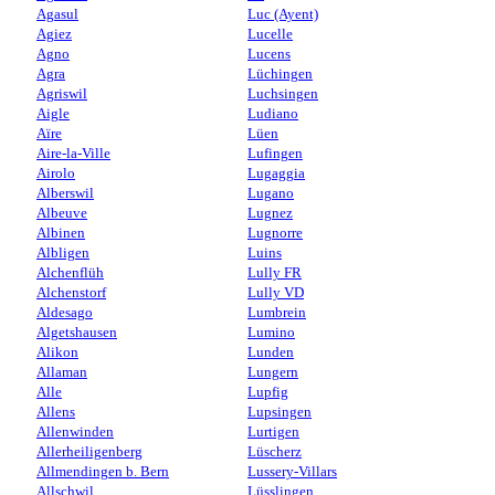
Agasul
Luc (Ayent)
Agiez
Lucelle
Agno
Lucens
Agra
Lüchingen
Agriswil
Luchsingen
Aigle
Ludiano
Aïre
Lüen
Aire-la-Ville
Lufingen
Airolo
Lugaggia
Alberswil
Lugano
Albeuve
Lugnez
Albinen
Lugnorre
Albligen
Luins
Alchenflüh
Lully FR
Alchenstorf
Lully VD
Aldesago
Lumbrein
Algetshausen
Lumino
Alikon
Lunden
Allaman
Lungern
Alle
Lupfig
Allens
Lupsingen
Allenwinden
Lurtigen
Allerheiligenberg
Lüscherz
Allmendingen b. Bern
Lussery-Villars
Allschwil
Lüsslingen