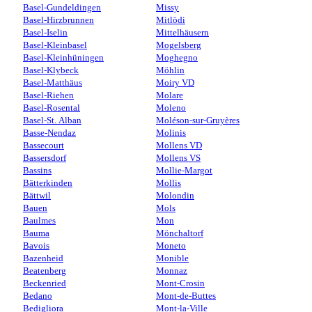
Basel-Gundeldingen
Missy
Basel-Hirzbrunnen
Mitlödi
Basel-Iselin
Mittelhäusern
Basel-Kleinbasel
Mogelsberg
Basel-Kleinhüningen
Moghegno
Basel-Klybeck
Möhlin
Basel-Matthäus
Moiry VD
Basel-Riehen
Molare
Basel-Rosental
Moleno
Basel-St. Alban
Moléson-sur-Gruyères
Basse-Nendaz
Molinis
Bassecourt
Mollens VD
Bassersdorf
Mollens VS
Bassins
Mollie-Margot
Bätterkinden
Mollis
Bättwil
Molondin
Bauen
Mols
Baulmes
Mon
Bauma
Mönchaltorf
Bavois
Moneto
Bazenheid
Monible
Beatenberg
Monnaz
Beckenried
Mont-Crosin
Bedano
Mont-de-Buttes
Bedigliora
Mont-la-Ville