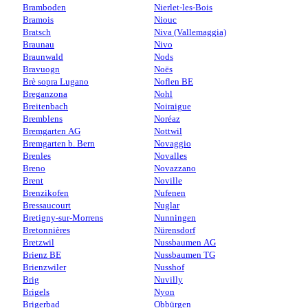
Bramboden
Nierlet-les-Bois
Bramois
Niouc
Bratsch
Niva (Vallemaggia)
Braunau
Nivo
Braunwald
Nods
Bravuogn
Noës
Brè sopra Lugano
Noflen BE
Breganzona
Nohl
Breitenbach
Noiraigue
Bremblens
Noréaz
Bremgarten AG
Nottwil
Bremgarten b. Bern
Novaggio
Brenles
Novalles
Breno
Novazzano
Brent
Noville
Brenzikofen
Nufenen
Bressaucourt
Nuglar
Bretigny-sur-Morrens
Nunningen
Bretonnières
Nürensdorf
Bretzwil
Nussbaumen AG
Brienz BE
Nussbaumen TG
Brienzwiler
Nusshof
Brig
Nuvilly
Brigels
Nyon
Brigerbad
Obbürgen