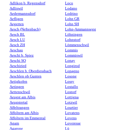
Adlikon b. Regensdorf
Loco
Adliswil
Lodano
Aedermannsdorf
Lodrino
Aefligen
Lohn GR
Aegerten
Lohn SH
Aesch (Neftenbach)
Lohn-Ammannsegg
Aesch BL
Löhningen
Aesch LU
Lohnstorf
Aesch ZH
Lömmenschwil
Aeschau
Lommis
Aeschi b. Spiez
Lommiswil
Aeschi SO
Lonay
Aeschiried
Longirod
Aeschlen b. Oberdiessbach
Lopagno
Aeschlen ob Gunten
Losone
Aetigkofen
Lossy
Aetingen
Lostallo
Aettenschwil
Lostorf
Aeugst am Albis
Lottigna
Aeugstertal
Lotzwil
Affeltrangen
Lourtier
Affoltern am Albis
Lovatens
Affoltern im Emmental
Lovens
Agarn
Loveresse
Agarone
Lü