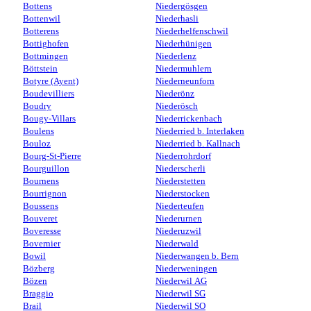
Bottens
Niedergösgen
Bottenwil
Niederhasli
Botterens
Niederhelfenschwil
Bottighofen
Niederhünigen
Bottmingen
Niederlenz
Böttstein
Niedermuhlern
Botyre (Ayent)
Niederneunforn
Boudevilliers
Niederönz
Boudry
Niederösch
Bougy-Villars
Niederrickenbach
Boulens
Niederried b. Interlaken
Bouloz
Niederried b. Kallnach
Bourg-St-Pierre
Niederrohrdorf
Bourguillon
Niederscherli
Bournens
Niederstetten
Bourrignon
Niederstocken
Boussens
Niederteufen
Bouveret
Niederurnen
Boveresse
Niederuzwil
Bovernier
Niederwald
Bowil
Niederwangen b. Bern
Bözberg
Niederweningen
Bözen
Niederwil AG
Braggio
Niederwil SG
Brail
Niederwil SO