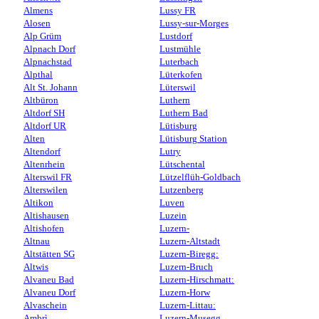
Almens
Lussy FR
Alosen
Lussy-sur-Morges
Alp Grüm
Lustdorf
Alpnach Dorf
Lustmühle
Alpnachstad
Luterbach
Alpthal
Lüterkofen
Alt St. Johann
Lüterswil
Altbüron
Luthern
Altdorf SH
Luthern Bad
Altdorf UR
Lütisburg
Alten
Lütisburg Station
Altendorf
Lutry
Altenrhein
Lütschental
Alterswil FR
Lützelflüh-Goldbach
Alterswilen
Lutzenberg
Altikon
Luven
Altishausen
Luzein
Altishofen
Luzern-
Altnau
Luzern-Altstadt
Altstätten SG
Luzern-Biregg:
Altwis
Luzern-Bruch
Alvaneu Bad
Luzern-Hirschmatt:
Alvaneu Dorf
Luzern-Horw
Alvaschein
Luzern-Littau:
Ambrì
Luzern-Musegg