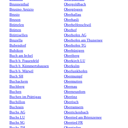
Brunnenthal
Obergoldbach
Brusino Arsizio
Obergösgen
Brusio
Oberhallau
Bruson
Oberhasli
Brüttelen
Oberhelfenschwil
Brütten
Oberhof
Brüttisellen
Oberhofen AG
Bruzella
Oberhofen am Thunersee
Bubendorf
Oberhofen TG
Bubikon
Oberhünigen
Buch am Irchel
Oberiberg
Buch b. Frauenfeld
Oberkirch LU
Buch b. Kümmertshausen
Oberkulm
Buch b. Märwil
Oberlunkhofen
Buch SH
Obermumpf
Buchackern
Obermutten
Buchberg
Obernau
Buchen
Oberneunforn
Buchen im Prättigau
Oberönz
Buchillon
Oberösch
Buchrain
Oberramsern
Buchs AG
Oberrickenbach
Buchs LU
Oberried am Brienzersee
Buchs SG
Oberried FR
Buchs ZH
Oberrieden