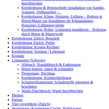
durchbrechen
Kernbohrung & Betonschnitt: Installation von Sanitär-
Anlagen, Abflussrohre,…
Kernbohrung: Klima, Heizung, Lüftung – Bohren in
Beton/Mauer zur Installation für Klimaanlagen,
Heizungs-/Lüftungssysteme
Kernbohrung: Rohre, Leitungen installieren – Bohrung
durch Beton & Mauerwerk
Kernbohrung Zürich: Beispiele
Kernbohrung Zürich: Preise
Kernbohrung: Kosten-Rechner
Kernbohrung: Seminar / Lehrgang
Kontakt
Leistungen (Schweiz)
Abbruch, Handabbruch & Entkernung
Beton bohren, sägen & schneiden
Demontage, Rückbau
Kernbohrung, Kernlochbohrung
Schadstoffsanierung: Schadestoffe erkennen &
beseitigen
Wand-Durchbruch: Wand durchbrechen
Medien
Partner
Türe vergrößern (Zürich)
Vermietung (Kernbohrer-Geräte, Bohrkronen