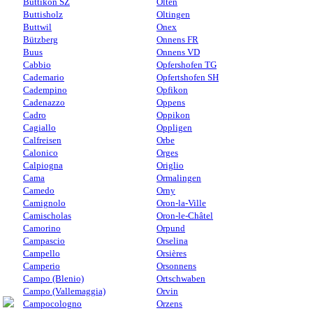
Buttikon SZ
Olten
Buttisholz
Oltingen
Buttwil
Onex
Bützberg
Onnens FR
Buus
Onnens VD
Cabbio
Opfershofen TG
Cademario
Opfertshofen SH
Cadempino
Opfikon
Cadenazzo
Oppens
Cadro
Oppikon
Cagiallo
Oppligen
Calfreisen
Orbe
Calonico
Orges
Calpiogna
Origlio
Cama
Ormalingen
Camedo
Orny
Camignolo
Oron-la-Ville
Camischolas
Oron-le-Châtel
Camorino
Orpund
Campascio
Orselina
Campello
Orsières
Camperio
Orsonnens
Campo (Blenio)
Ortschwaben
Campo (Vallemaggia)
Orvin
Campocologno
Orzens