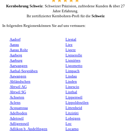
Kernbohrung Schweiz
: Schweizer Präzision, zufriedene Kunden & über 27
Jahre Erfahrung.
Ihr zertifizierter Kernbohren-Profi für die
Schweiz
In folgenden Regionenkönnen Sie auf uns vertrauen:
Aadorf
Liestal
Aarau
Liez
Aarau Rohr
Ligerz
Aarberg
Lignerolle
Aarburg
Lignières
Aarwangen
Ligornetto
Aathal-Seegräben
Limpach
Aawangen
Lindau
Abländschen
Linden
Abtwil AG
Linescio
Abtwil SG
Linthal
Achseten
Lipperswil
Aclens
Lippoldswilen
Acquarossa
Littenheid
Adelboden
Litzirüti
Adetswil
Lobsigen
Adligenswil
Loc
Adlikon b. Andelfingen
Locarno