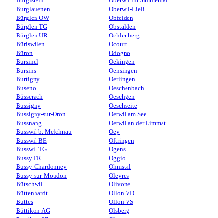
Burgistein
Oberwil im Simmental
Burglauenen
Oberwil-Lieli
Bürglen OW
Obfelden
Bürglen TG
Obstalden
Bürglen UR
Ochlenberg
Büriswilen
Ocourt
Büron
Odogno
Bursinel
Oekingen
Bursins
Oensingen
Burtigny
Oerlingen
Buseno
Oeschenbach
Büsserach
Oeschgen
Bussigny
Oeschseite
Bussigny-sur-Oron
Oetwil am See
Bussnang
Oetwil an der Limmat
Busswil b. Melchnau
Oey
Busswil BE
Oftringen
Busswil TG
Ogens
Bussy FR
Oggio
Bussy-Chardonney
Ohmstal
Bussy-sur-Moudon
Oleyres
Bütschwil
Olivone
Büttenhardt
Ollon VD
Buttes
Ollon VS
Büttikon AG
Olsberg