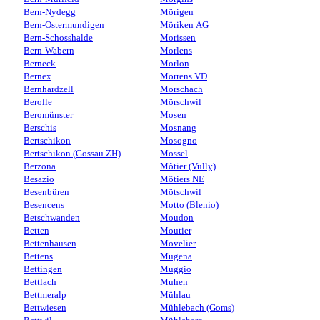
Bern-Nydegg
Mörigen
Bern-Ostermundigen
Möriken AG
Bern-Schosshalde
Morissen
Bern-Wabern
Morlens
Berneck
Morlon
Bernex
Morrens VD
Bernhardzell
Morschach
Berolle
Mörschwil
Beromünster
Mosen
Berschis
Mosnang
Bertschikon
Mosogno
Bertschikon (Gossau ZH)
Mossel
Berzona
Môtier (Vully)
Besazio
Môtiers NE
Besenbüren
Mötschwil
Besencens
Motto (Blenio)
Betschwanden
Moudon
Betten
Moutier
Bettenhausen
Movelier
Bettens
Mugena
Bettingen
Muggio
Bettlach
Muhen
Bettmeralp
Mühlau
Bettwiesen
Mühlebach (Goms)