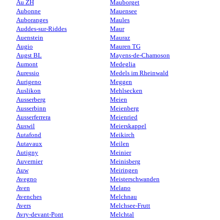
Au ZH
Mauborget
Aubonne
Mauensee
Auboranges
Maules
Auddes-sur-Riddes
Maur
Auenstein
Mauraz
Augio
Mauren TG
Augst BL
Mayens-de-Chamoson
Aumont
Medeglia
Auressio
Medels im Rheinwald
Aurigeno
Meggen
Auslikon
Mehlsecken
Ausserberg
Meien
Ausserbinn
Meienberg
Ausserferrera
Meienried
Auswil
Meierskappel
Autafond
Meikirch
Autavaux
Meilen
Autigny
Meinier
Auvernier
Meinisberg
Auw
Meiringen
Avegno
Meisterschwanden
Aven
Melano
Avenches
Melchnau
Avers
Melchsee-Frutt
Avry-devant-Pont
Melchtal