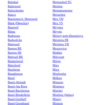
Balsthal
Mettendorf TG
Balterswil
Mettlen
Baltschieder
Mettmenstetten
Banco
Metzerlen
Bangerten b. Dieterswil
Mex VD
Bänk (Dägerlen)
Mex VS
Bannwil
Meyriez
Bärau
Meyrin
Barbengo
Mézery-près-Donneloye
Barberêche
Mézières FR
Bäretswil
Mézières VD
Bargen BE
Mezzovico
Bargen SH
Middes
Bäriswil BE
Miécourt
Barmelweid
Miège
Bärschwil
Mies
Barzheim
Miex
Basadingen
Miglieglia
Basel
Milken
Basel-Altstadt
Minusio
Basel-Am Ring
Miralago
Basel-Bachletten
Mirchel
Basel-Bruderholz
Misériez (Salins)
Basel-Gotthelf
Misery
Basel-Grossbasel
Mission