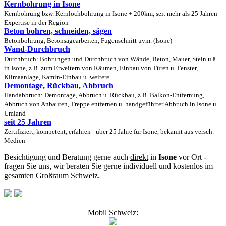
Kernbohrung in Isone
Kernbohrung bzw. Kernlochbohrung in Isone + 200km, seit mehr als 25 Jahren
Expertise in der Region
Beton bohren, schneiden, sägen
Betonbohrung, Betonsägearbeiten, Fugenschnitt uvm. (Isone)
Wand-Durchbruch
Durchbruch: Bohrungen und Durchbruch von Wände, Beton, Mauer, Stein u.ä
in Isone, z.B. zum Erweitern von Räumen, Einbau von Türen u. Fenster,
Klimaanlage, Kamin-Einbau u. weitere
Demontage, Rückbau, Abbruch
Handabbruch: Demontage, Abbruch u. Rückbau, z.B. Balkon-Entfernung,
Abbruch von Anbauten, Treppe entfernen u. handgeführter Abbruch in Isone u.
Umland
seit 25 Jahren
Zertifiziert, kompetent, erfahren - über 25 Jahre für Isone, bekannt aus versch.
Medien
Besichtigung und Beratung gerne auch
direkt
in
Isone
vor Ort -
fragen Sie uns, wir beraten Sie gerne individuell und kostenlos im
gesamten Großraum Schweiz.
Mobil Schweiz: