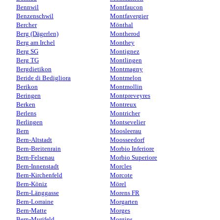
Bennwil
Montfaucon
Benzenschwil
Montfavergier
Bercher
Mönthal
Berg (Dägerlen)
Montherod
Berg am Irchel
Monthey
Berg SG
Montignez
Berg TG
Montlingen
Bergdietikon
Montmagny
Beride di Bedigliora
Montmelon
Berikon
Montmollin
Beringen
Montpreveyres
Berken
Montreux
Berlens
Montricher
Berlingen
Montsevelier
Bern
Moosleerau
Bern-Altstadt
Moosseedorf
Bern-Breitenrain
Morbio Inferiore
Bern-Felsenau
Morbio Superiore
Bern-Innenstadt
Morcles
Bern-Kirchenfeld
Morcote
Bern-Köniz
Mörel
Bern-Länggasse
Morens FR
Bern-Lorraine
Morgarten
Bern-Matte
Morges
Bern-Murifeld
Morgins