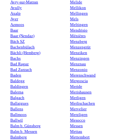
Avry-sur-Matran
Melide
Avully
Mellikon
Axalp
Mellingen
Ayer
Mels
Azmoos
Meltingen
Baar
Mendrisio
Baar (Nendaz)
Ménières
Bäch SZ
Menzberg
Bachenbülach
Menzengrüt
Bächli (Hemberg)
Menziken
Bachs
Menzingen
Bad Ragaz
Menznau
Bad Zurzach
Menzonio
Baden
Merenschwand
Baldegg
Mergoscia
Baldingen
Meride
Balerna
Merishausen
Balgach
Merligen
Ballaigues
Merlischachen
Ballens
Mervelier
Ballmoos
Merzligen
Ballwil
Mesocco
Balm b. Günsberg
Messen
Balm b. Messen
Mettau
Balmberg
Mettembert