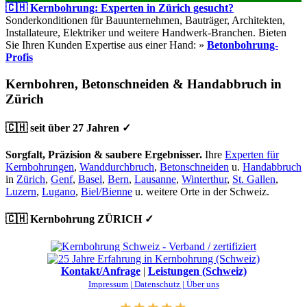
🇨🇭 Kernbohrung: Experten in Zürich gesucht?
Sonderkonditionen für Bauunternehmen, Bauträger, Architekten,
Installateure, Elektriker und weitere Handwerk-Branchen. Bieten
Sie Ihren Kunden Expertise aus einer Hand: »
Betonbohrung-
Profis
Kernbohren, Betonschneiden & Handabbruch in
Zürich
🇨🇭 seit über 27 Jahren ✓
Sorgfalt, Präzision & saubere Ergebnisser.
Ihre
Experten für
Kernbohrungen
,
Wanddurchbruch
,
Betonschneiden
u.
Handabbruch
in
Zürich
,
Genf
,
Basel
,
Bern
,
Lausanne
,
Winterthur
,
St. Gallen
,
Luzern
,
Lugano
,
Biel/Bienne
u. weitere Orte in der Schweiz.
🇨🇭 Kernbohrung ZÜRICH ✓
Kontakt/Anfrage
|
Leistungen (Schweiz)
Impressum |
Datenschutz |
Über uns