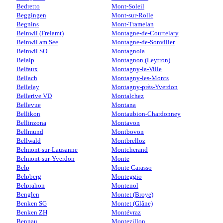
Bedretto
Mont-Soleil
Beggingen
Mont-sur-Rolle
Begnins
Mont-Tramelan
Beinwil (Freiamt)
Montagne-de-Courtelary
Beinwil am See
Montagne-de-Sonvilier
Beinwil SO
Montagnola
Belalp
Montagnon (Leytron)
Belfaux
Montagny-la-Ville
Bellach
Montagny-les-Monts
Bellelay
Montagny-près-Yverdon
Bellerive VD
Montalchez
Bellevue
Montana
Bellikon
Montaubion-Chardonney
Bellinzona
Montavon
Bellmund
Montbovon
Bellwald
Montbrelloz
Belmont-sur-Lausanne
Montcherand
Belmont-sur-Yverdon
Monte
Belp
Monte Carasso
Belpberg
Monteggio
Belprahon
Montenol
Benglen
Montet (Broye)
Benken SG
Montet (Glâne)
Benken ZH
Montévraz
Bennau
Montezillon