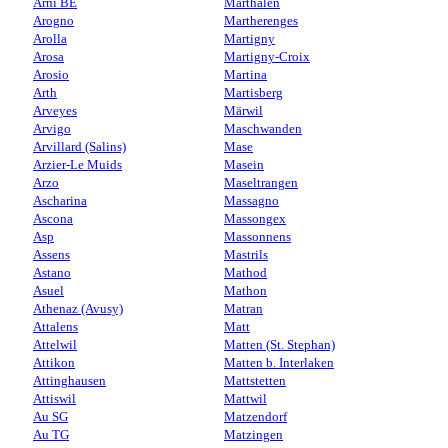
Arni BE
Marthalen
Arogno
Martherenges
Arolla
Martigny
Arosa
Martigny-Croix
Arosio
Martina
Arth
Martisberg
Arveyes
Märwil
Arvigo
Maschwanden
Arvillard (Salins)
Mase
Arzier-Le Muids
Masein
Arzo
Maseltrangen
Ascharina
Massagno
Ascona
Massongex
Asp
Massonnens
Assens
Mastrils
Astano
Mathod
Asuel
Mathon
Athenaz (Avusy)
Matran
Attalens
Matt
Attelwil
Matten (St. Stephan)
Attikon
Matten b. Interlaken
Attinghausen
Mattstetten
Attiswil
Mattwil
Au SG
Matzendorf
Au TG
Matzingen