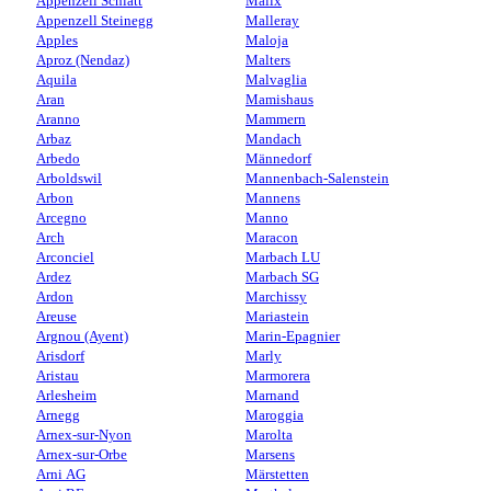
Appenzell Schlatt
Malix
Appenzell Steinegg
Malleray
Apples
Maloja
Aproz (Nendaz)
Malters
Aquila
Malvaglia
Aran
Mamishaus
Aranno
Mammern
Arbaz
Mandach
Arbedo
Männedorf
Arboldswil
Mannenbach-Salenstein
Arbon
Mannens
Arcegno
Manno
Arch
Maracon
Arconciel
Marbach LU
Ardez
Marbach SG
Ardon
Marchissy
Areuse
Mariastein
Argnou (Ayent)
Marin-Epagnier
Arisdorf
Marly
Aristau
Marmorera
Arlesheim
Marnand
Arnegg
Maroggia
Arnex-sur-Nyon
Marolta
Arnex-sur-Orbe
Marsens
Arni AG
Märstetten