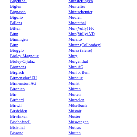
Bigenthal
Münsterlingen
Biglen
Muntelier
Bignasco
Müntschemier
Bigorio
Muolen
Billens
Muotathal
Bilten
Mur (Vully) FR
Binn
Mur (Vully) VD
Binningen
Muralto
Binz
Muraz (Collombey)
Bioggio
Muraz (Sierre)
Bioley-Magnoux
Murg
Bioley-Orjulaz
Murgenthal
Bionnens
Muri AG
Birgisch
Muri b. Bern
Birmensdorf ZH
Muriaux
Birmenstorf AG
Murist
Bironico
Mürren
Birr
Murten
Birrhard
Murzelen
Birrwil
Müselbach
Birsfelden
Müstair
Birwinken
Mustér
Bischofszell
Müswangen
Bisisthal
Mutrux
Bissone
Mutten