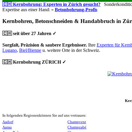
🇨🇭 Kernbohrung: Experten in Zürich gesucht?
Sonderkondition
Expertise aus einer Hand: »
Betonbohrung-Profis
Kernbohren, Betonschneiden & Handabbruch in Zür
🇨🇭 seit über 27 Jahren ✓
Sorgfalt, Präzision & saubere Ergebnisser.
Ihre
Experten für Kern
Lugano
,
Biel/Bienne
u. weitere Orte in der Schweiz.
🇨🇭 Kernbohrung ZÜRICH ✓
Ker
In folgenden Regionenkönnen Sie auf uns vertrauen:
Aadorf
Champvent
Aarau
Champzabé