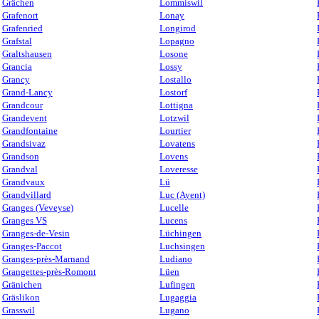
Grächen
Lommiswil
Grafenort
Lonay
Grafenried
Longirod
Grafstal
Lopagno
Graltshausen
Losone
Grancia
Lossy
Grancy
Lostallo
Grand-Lancy
Lostorf
Grandcour
Lottigna
Grandevent
Lotzwil
Grandfontaine
Lourtier
Grandsivaz
Lovatens
Grandson
Lovens
Grandval
Loveresse
Grandvaux
Lü
Grandvillard
Luc (Ayent)
Granges (Veveyse)
Lucelle
Granges VS
Lucens
Granges-de-Vesin
Lüchingen
Granges-Paccot
Luchsingen
Granges-près-Marnand
Ludiano
Grangettes-près-Romont
Lüen
Gränichen
Lufingen
Gräslikon
Lugaggia
Grasswil
Lugano