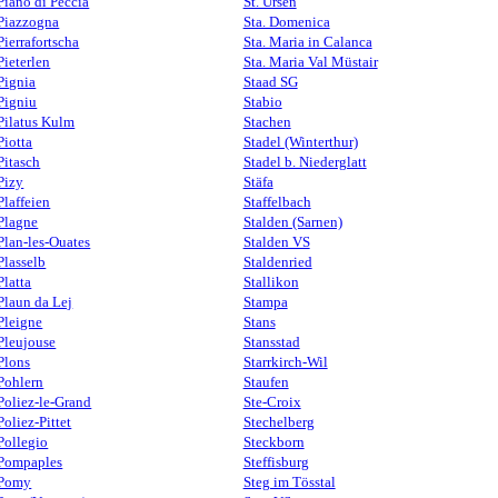
Piano di Peccia
St. Ursen
Piazzogna
Sta. Domenica
Pierrafortscha
Sta. Maria in Calanca
Pieterlen
Sta. Maria Val Müstair
Pignia
Staad SG
Pigniu
Stabio
Pilatus Kulm
Stachen
Piotta
Stadel (Winterthur)
Pitasch
Stadel b. Niederglatt
Pizy
Stäfa
Plaffeien
Staffelbach
Plagne
Stalden (Sarnen)
Plan-les-Ouates
Stalden VS
Plasselb
Staldenried
Platta
Stallikon
Plaun da Lej
Stampa
Pleigne
Stans
Pleujouse
Stansstad
Plons
Starrkirch-Wil
Pohlern
Staufen
Poliez-le-Grand
Ste-Croix
Poliez-Pittet
Stechelberg
Pollegio
Steckborn
Pompaples
Steffisburg
Pomy
Steg im Tösstal