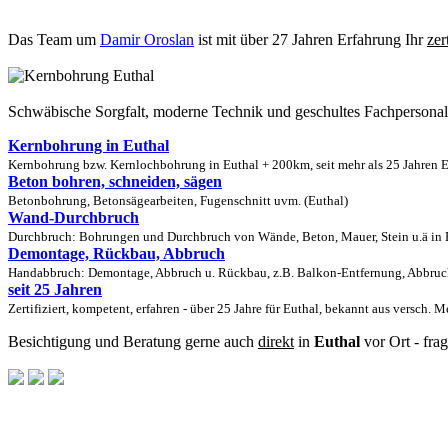
Das Team um
Damir Oroslan
ist mit über 27 Jahren Erfahrung Ihr
zer
Schwäbische Sorgfalt, moderne Technik und geschultes Fachpersona
Kernbohrung in Euthal
Kernbohrung bzw. Kernlochbohrung in Euthal + 200km, seit mehr als 25 Jahren E
Beton bohren, schneiden, sägen
Betonbohrung, Betonsägearbeiten, Fugenschnitt uvm. (Euthal)
Wand-Durchbruch
Durchbruch: Bohrungen und Durchbruch von Wände, Beton, Mauer, Stein u.ä in E
Demontage, Rückbau, Abbruch
Handabbruch: Demontage, Abbruch u. Rückbau, z.B. Balkon-Entfernung, Abbruch
seit 25 Jahren
Zertifiziert, kompetent, erfahren - über 25 Jahre für Euthal, bekannt aus versch. 
Besichtigung und Beratung gerne auch
direkt
in
Euthal
vor Ort - fra