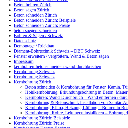
Beton bohren Zürich
Beton sägen Zürich
Beton schneiden Zürich
Beton schneiden Zürich: Beispiele
Beton schneiden Zürich: Preise
beton-saegen-schneiden
Bohren & Sägen / Schweiz
Datenschutz
Demontage / Rückbau
Diament-Bohrtechnik Schweiz – DBT Schweiz
Fenster erweitern / vergrößern, Wand & Beton sägen
Impressum
kernbohren-betonschneiden-wand-durchbrechen
Kernbohrung Schweiz
Kernbohrung Schweiz
Kernbohrung Zürich
Beton schneiden & Kernbohrung für Fenster, Kamin, Tür
Hohlkernbohrung: Erkundungsbohrung in Beton, Mauerwe
Kernbohren: Wand-Durchbruch – Wand entfernen / durc
Kernbohrung & Betonschnitt: Installation von Sanitär-A
Kernbohrung: Klima, Heizung, Lüftung – Bohren in Beto
Kernbohrung: Rohre, Leitungen installieren – Bohrung
Kernbohrung Zürich: Beispiele
Kernbohrung Zürich: Preise