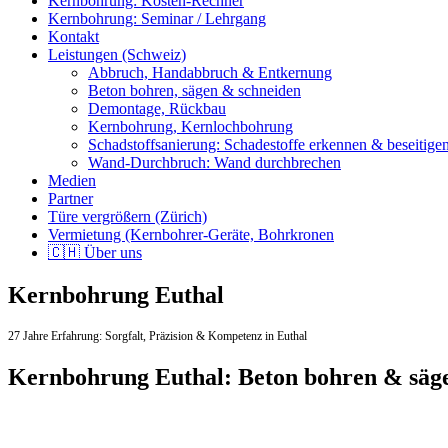
Kernbohrung: Kosten-Rechner
Kernbohrung: Seminar / Lehrgang
Kontakt
Leistungen (Schweiz)
Abbruch, Handabbruch & Entkernung
Beton bohren, sägen & schneiden
Demontage, Rückbau
Kernbohrung, Kernlochbohrung
Schadstoffsanierung: Schadestoffe erkennen & beseitige
Wand-Durchbruch: Wand durchbrechen
Medien
Partner
Türe vergrößern (Zürich)
Vermietung (Kernbohrer-Geräte, Bohrkronen
🇨🇭 Über uns
Kernbohrung Euthal
27 Jahre Erfahrung:
Sorgfalt,
Präzision & Kompetenz in Euthal
Kernbohrung Euthal: Beton bohren & säg