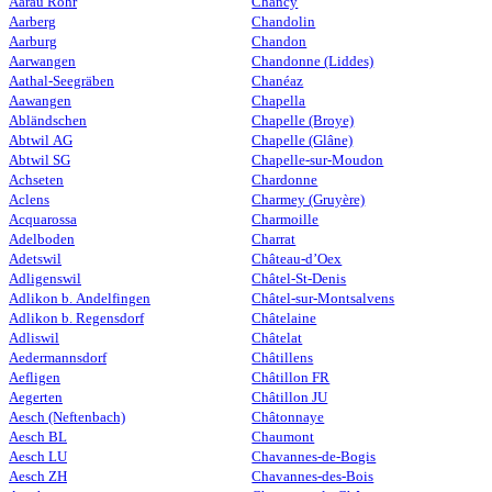
Aarau Rohr
Chancy
Aarberg
Chandolin
Aarburg
Chandon
Aarwangen
Chandonne (Liddes)
Aathal-Seegräben
Chanéaz
Aawangen
Chapella
Abländschen
Chapelle (Broye)
Abtwil AG
Chapelle (Glâne)
Abtwil SG
Chapelle-sur-Moudon
Achseten
Chardonne
Aclens
Charmey (Gruyère)
Acquarossa
Charmoille
Adelboden
Charrat
Adetswil
Château-d’Oex
Adligenswil
Châtel-St-Denis
Adlikon b. Andelfingen
Châtel-sur-Montsalvens
Adlikon b. Regensdorf
Châtelaine
Adliswil
Châtelat
Aedermannsdorf
Châtillens
Aefligen
Châtillon FR
Aegerten
Châtillon JU
Aesch (Neftenbach)
Châtonnaye
Aesch BL
Chaumont
Aesch LU
Chavannes-de-Bogis
Aesch ZH
Chavannes-des-Bois