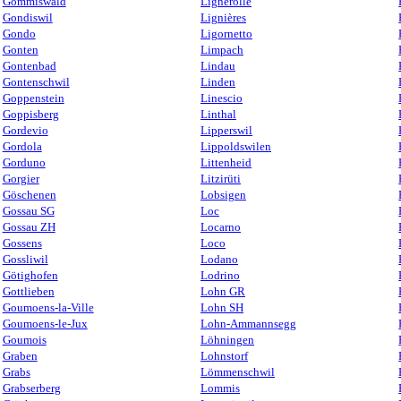
Gommiswald
Lignerolle
Gondiswil
Lignières
Gondo
Ligornetto
Gonten
Limpach
Gontenbad
Lindau
Gontenschwil
Linden
Goppenstein
Linescio
Goppisberg
Linthal
Gordevio
Lipperswil
Gordola
Lippoldswilen
Gorduno
Littenheid
Gorgier
Litzirüti
Göschenen
Lobsigen
Gossau SG
Loc
Gossau ZH
Locarno
Gossens
Loco
Gossliwil
Lodano
Götighofen
Lodrino
Gottlieben
Lohn GR
Goumoens-la-Ville
Lohn SH
Goumoens-le-Jux
Lohn-Ammannsegg
Goumois
Löhningen
Graben
Lohnstorf
Grabs
Lömmenschwil
Grabserberg
Lommis