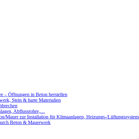
e – Öffnungen in Beton herstellen
rk, Stein & harte Materialien
hbrechen
nlagen, Abflussrohre,…
n/Mauer zur Installation für Klimaanlagen, Heizungs-/Lüftungssystem
 durch Beton & Mauerwerk