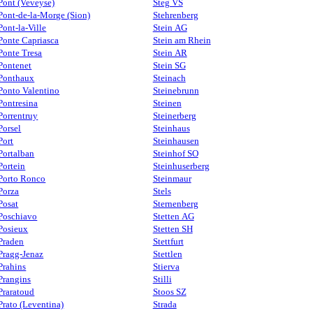
Pont (Veveyse)
Steg VS
Pont-de-la-Morge (Sion)
Stehrenberg
Pont-la-Ville
Stein AG
Ponte Capriasca
Stein am Rhein
Ponte Tresa
Stein AR
Pontenet
Stein SG
Ponthaux
Steinach
Ponto Valentino
Steinebrunn
Pontresina
Steinen
Porrentruy
Steinerberg
Porsel
Steinhaus
Port
Steinhausen
Portalban
Steinhof SO
Portein
Steinhuserberg
Porto Ronco
Steinmaur
Porza
Stels
Posat
Sternenberg
Poschiavo
Stetten AG
Posieux
Stetten SH
Praden
Stettfurt
Pragg-Jenaz
Stettlen
Prahins
Stierva
Prangins
Stilli
Praratoud
Stoos SZ
Prato (Leventina)
Strada