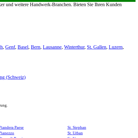
riker und weitere Handwerk-Branchen. Bieten Sie Ihren Kunden
ch
,
Genf
,
Basel
,
Bern
,
Lausanne
,
Winterthur
,
St. Gallen
,
Luzern
,
rung.
Piandera Paese
St. Stephan
Pianezzo
St. Urban