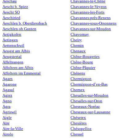
Aeschau
Chavannes-le-Chêne
Aeschi b. Spiez
Chavannes-le-Veyron
Aeschi SO
Chavannes-les-Forts
Aeschiried
Chavannes-près-Renens
Aeschlen b. Oberdiessbach
Chavannes-sous-Orsonnens
Aeschlen ob Gunten
Chavannes-sur-Moudon
Aetigkofen
Chavornay
Aetingen
Cheiry
Aettenschwil
Chemin
Aeugst am Albis
Chenaux
Aeugstertal
Chêne-Bougeries
Affeltrangen
Chêne-Bourg
Affoltern am Albis
Chêne-Pâquier
Affoltern im Emmental
Chénens
Agarn
Chermignon
Agarone
Chermignon-d’en-Bas
Agasul
Chernex
Agiez
Chesalles-sur-Moudon
Agno
Chesalles-sur-Oron
Agra
Cheseaux-Noréaz
Agriswil
Cheseaux-sur-Lausanne
Aigle
Chéserex
Aïre
Chesières
Aire-la-Ville
Chésopelloz
Airolo
Chessel