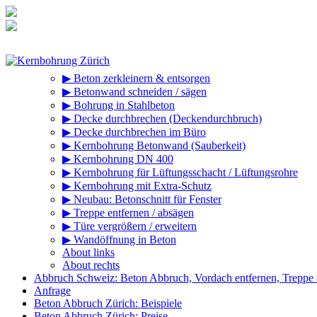
Zum
Inhalt
springen
▶ Beton zerkleinern & entsorgen
▶ Betonwand schneiden / sägen
▶ Bohrung in Stahlbeton
▶ Decke durchbrechen (Deckendurchbruch)
▶ Decke durchbrechen im Büro
▶ Kernbohrung Betonwand (Sauberkeit)
▶ Kernbohrung DN 400
▶ Kernbohrung für Lüftungsschacht / Lüftungsrohre
▶ Kernbohrung mit Extra-Schutz
▶ Neubau: Betonschnitt für Fenster
▶ Treppe entfernen / absägen
▶ Türe vergrößern / erweitern
▶ Wandöffnung in Beton
About links
About rechts
Abbruch Schweiz: Beton Abbruch, Vordach entfernen, Treppe
Anfrage
Beton Abbruch Zürich: Beispiele
Beton Abbruch Zürich: Preise