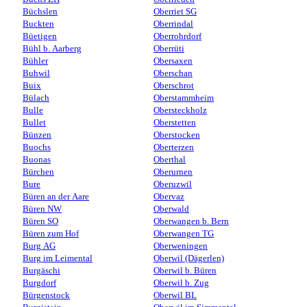
Büchslen
Oberriet SG
Buckten
Oberrindal
Büetigen
Oberrohrdorf
Bühl b. Aarberg
Oberrüti
Bühler
Obersaxen
Buhwil
Oberschan
Buix
Oberschrot
Bülach
Oberstammheim
Bulle
Obersteckholz
Bullet
Oberstetten
Bünzen
Oberstocken
Buochs
Oberterzen
Buonas
Oberthal
Bürchen
Oberurnen
Bure
Oberuzwil
Büren an der Aare
Obervaz
Büren NW
Oberwald
Büren SO
Oberwangen b. Bern
Büren zum Hof
Oberwangen TG
Burg AG
Oberweningen
Burg im Leimental
Oberwil (Dägerlen)
Burgäschi
Oberwil b. Büren
Burgdorf
Oberwil b. Zug
Bürgenstock
Oberwil BL