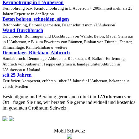
Kernbohrung in L’Auberson
Kernbohrung bzw. Kernlochbohrung in L’Auberson + 200km, seit mehr als 25
Jahren Expertise in der Region
Beton bohren, schneiden, sägen
Betonbohrung, Betonsägearbeiten, Fugenschnitt uvm. (L’Auberson)
Wand-Durchbruch
Durchbruch: Bohrungen und Durchbruch von Wände, Beton, Mauer, Stein u.ä
in L’Auberson, z.B. zum Erweitern von Räumen, Einbau von Türen u. Fenster,
Klimaanlage, Kamin-Einbau u. weitere
Demontage, Rückbau, Abbruch
Handabbruch: Demontage, Abbruch u. Rückbau, z.B. Balkon-Entfernung,
Abbruch von Anbauten, Treppe entfernen u. handgeführter Abbruch in
L’Auberson u. Umland
seit 25 Jahren
Zertifiziert, kompetent, erfahren - über 25 Jahre für L’Auberson, bekannt aus
versch. Medien
Besichtigung und Beratung gerne auch
direkt
in
L’Auberson
vor
Ort - fragen Sie uns, wir beraten Sie gerne individuell und kostenlos
im gesamten Großraum Schweiz.
Mobil Schweiz: