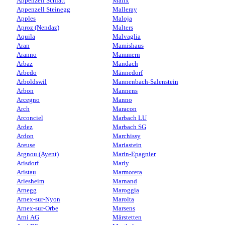
Appenzell Schlatt
Malix
Appenzell Steinegg
Malleray
Apples
Maloja
Aproz (Nendaz)
Malters
Aquila
Malvaglia
Aran
Mamishaus
Aranno
Mammern
Arbaz
Mandach
Arbedo
Männedorf
Arboldswil
Mannenbach-Salenstein
Arbon
Mannens
Arcegno
Manno
Arch
Maracon
Arconciel
Marbach LU
Ardez
Marbach SG
Ardon
Marchissy
Areuse
Mariastein
Argnou (Ayent)
Marin-Epagnier
Arisdorf
Marly
Aristau
Marmorera
Arlesheim
Marnand
Arnegg
Maroggia
Arnex-sur-Nyon
Marolta
Arnex-sur-Orbe
Marsens
Arni AG
Märstetten