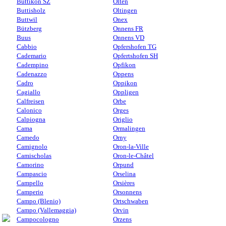
Buttikon SZ
Olten
Buttisholz
Oltingen
Buttwil
Onex
Bützberg
Onnens FR
Buus
Onnens VD
Cabbio
Opfershofen TG
Cademario
Opfertshofen SH
Cadempino
Opfikon
Cadenazzo
Oppens
Cadro
Oppikon
Cagiallo
Oppligen
Calfreisen
Orbe
Calonico
Orges
Calpiogna
Origlio
Cama
Ormalingen
Camedo
Orny
Camignolo
Oron-la-Ville
Camischolas
Oron-le-Châtel
Camorino
Orpund
Campascio
Orselina
Campello
Orsières
Camperio
Orsonnens
Campo (Blenio)
Ortschwaben
Campo (Vallemaggia)
Orvin
Campocologno
Orzens