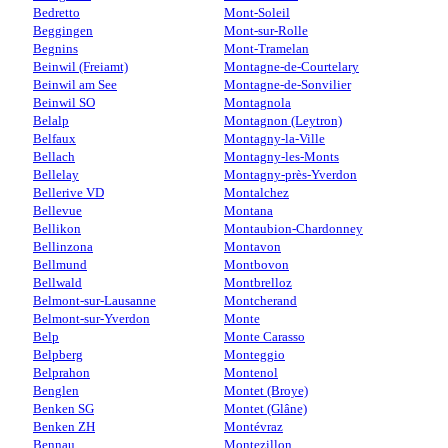
Bedretto
Mont-Soleil
Beggingen
Mont-sur-Rolle
Begnins
Mont-Tramelan
Beinwil (Freiamt)
Montagne-de-Courtelary
Beinwil am See
Montagne-de-Sonvilier
Beinwil SO
Montagnola
Belalp
Montagnon (Leytron)
Belfaux
Montagny-la-Ville
Bellach
Montagny-les-Monts
Bellelay
Montagny-près-Yverdon
Bellerive VD
Montalchez
Bellevue
Montana
Bellikon
Montaubion-Chardonney
Bellinzona
Montavon
Bellmund
Montbovon
Bellwald
Montbrelloz
Belmont-sur-Lausanne
Montcherand
Belmont-sur-Yverdon
Monte
Belp
Monte Carasso
Belpberg
Monteggio
Belprahon
Montenol
Benglen
Montet (Broye)
Benken SG
Montet (Glâne)
Benken ZH
Montévraz
Bennau
Montezillon