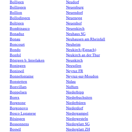
Bolligen
Neudorf
Bollingen
Neuenburg
Bollion
Neuendorf
Bollodingen
Neuenegg
Boltigen
Neuenhof
Bombinasco
Neuenkirch
Bonaduz
Neuhaus SG
Bonau
Neuhausen am Rheinfall
Boncourt
Neuheim
Bondo
Neukirch (Egnach)
Bonfol
Neukirch an der Thur
Bönigen b. Interlaken
Neunkirch
Boningen
Neuwilen
Boniswil
Neyruz FR
Bonnefontaine
Neyruz-sur-Moudon
Bonstetten
Nidau
Bonvillars
Nidfurn
Boppelsen
Niederbipp
Borex
Niederbuchsiten
Borgnone
Niederbüren
Borgonovo
Niederdorf
Bosco Luganese
Niedergampel
Bösingen
Niedergesteln
Bossonnens
Niederglatt SG
Boswil
Niederglatt ZH