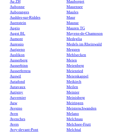
Au ZH
Mauborget
Aubonne
Mauensee
Auboranges
Maules
Auddes-sur-Riddes
Maur
Auenstein
Mauraz
Augio
Mauren TG
Augst BL
Mayens-de-Chamoson
Aumont
Medeglia
Auressio
Medels im Rheinwald
Aurigeno
Meggen
Auslikon
Mehlsecken
Ausserberg
Meien
Ausserbinn
Meienberg
Ausserferrera
Meienried
Auswil
Meierskappel
Autafond
Meikirch
Autavaux
Meilen
Autigny
Meinier
Auvernier
Meinisberg
Auw
Meiringen
Avegno
Meisterschwanden
Aven
Melano
Avenches
Melchnau
Avers
Melchsee-Frutt
Avry-devant-Pont
Melchtal