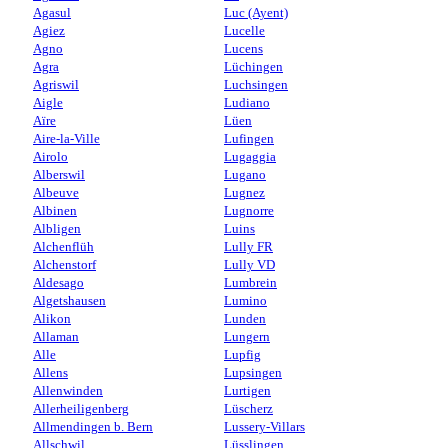
Agasul
Luc (Ayent)
Agiez
Lucelle
Agno
Lucens
Agra
Lüchingen
Agriswil
Luchsingen
Aigle
Ludiano
Aïre
Lüen
Aire-la-Ville
Lufingen
Airolo
Lugaggia
Alberswil
Lugano
Albeuve
Lugnez
Albinen
Lugnorre
Albligen
Luins
Alchenflüh
Lully FR
Alchenstorf
Lully VD
Aldesago
Lumbrein
Algetshausen
Lumino
Alikon
Lunden
Allaman
Lungern
Alle
Lupfig
Allens
Lupsingen
Allenwinden
Lurtigen
Allerheiligenberg
Lüscherz
Allmendingen b. Bern
Lussery-Villars
Allschwil
Lüsslingen