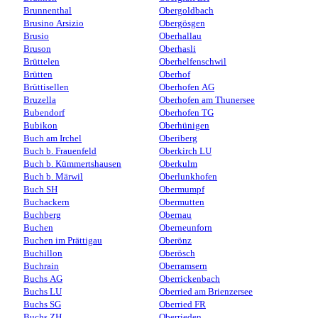
Brunnenthal
Obergoldbach
Brusino Arsizio
Obergösgen
Brusio
Oberhallau
Bruson
Oberhasli
Brüttelen
Oberhelfenschwil
Brütten
Oberhof
Brüttisellen
Oberhofen AG
Bruzella
Oberhofen am Thunersee
Bubendorf
Oberhofen TG
Bubikon
Oberhünigen
Buch am Irchel
Oberiberg
Buch b. Frauenfeld
Oberkirch LU
Buch b. Kümmertshausen
Oberkulm
Buch b. Märwil
Oberlunkhofen
Buch SH
Obermumpf
Buchackern
Obermutten
Buchberg
Obernau
Buchen
Oberneunforn
Buchen im Prättigau
Oberönz
Buchillon
Oberösch
Buchrain
Oberramsern
Buchs AG
Oberrickenbach
Buchs LU
Oberried am Brienzersee
Buchs SG
Oberried FR
Buchs ZH
Oberrieden