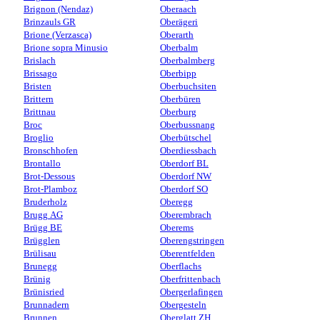
Brignon (Nendaz)
Oberaach
Brinzauls GR
Oberägeri
Brione (Verzasca)
Oberarth
Brione sopra Minusio
Oberbalm
Brislach
Oberbalmberg
Brissago
Oberbipp
Bristen
Oberbuchsiten
Brittern
Oberbüren
Brittnau
Oberburg
Broc
Oberbussnang
Broglio
Oberbütschel
Bronschhofen
Oberdiessbach
Brontallo
Oberdorf BL
Brot-Dessous
Oberdorf NW
Brot-Plamboz
Oberdorf SO
Bruderholz
Oberegg
Brugg AG
Oberembrach
Brügg BE
Oberems
Brügglen
Oberengstringen
Brülisau
Oberentfelden
Brunegg
Oberflachs
Brünig
Oberfrittenbach
Brünisried
Obergerlafingen
Brunnadern
Obergesteln
Brunnen
Oberglatt ZH