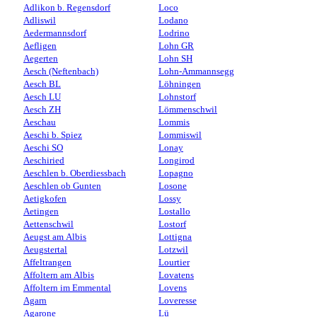
Adlikon b. Regensdorf
Loco
Adliswil
Lodano
Aedermannsdorf
Lodrino
Aefligen
Lohn GR
Aegerten
Lohn SH
Aesch (Neftenbach)
Lohn-Ammannsegg
Aesch BL
Löhningen
Aesch LU
Lohnstorf
Aesch ZH
Lömmenschwil
Aeschau
Lommis
Aeschi b. Spiez
Lommiswil
Aeschi SO
Lonay
Aeschiried
Longirod
Aeschlen b. Oberdiessbach
Lopagno
Aeschlen ob Gunten
Losone
Aetigkofen
Lossy
Aetingen
Lostallo
Aettenschwil
Lostorf
Aeugst am Albis
Lottigna
Aeugstertal
Lotzwil
Affeltrangen
Lourtier
Affoltern am Albis
Lovatens
Affoltern im Emmental
Lovens
Agarn
Loveresse
Agarone
Lü