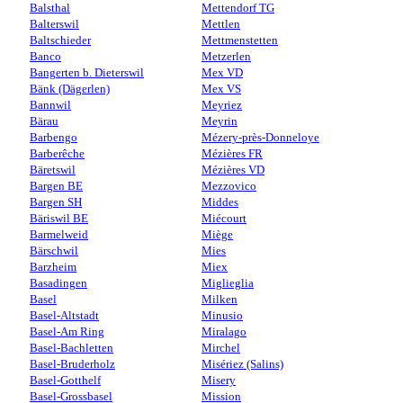
Balsthal
Mettendorf TG
Balterswil
Mettlen
Baltschieder
Mettmenstetten
Banco
Metzerlen
Bangerten b. Dieterswil
Mex VD
Bänk (Dägerlen)
Mex VS
Bannwil
Meyriez
Bärau
Meyrin
Barbengo
Mézery-près-Donneloye
Barberêche
Mézières FR
Bäretswil
Mézières VD
Bargen BE
Mezzovico
Bargen SH
Middes
Bäriswil BE
Miécourt
Barmelweid
Miège
Bärschwil
Mies
Barzheim
Miex
Basadingen
Miglieglia
Basel
Milken
Basel-Altstadt
Minusio
Basel-Am Ring
Miralago
Basel-Bachletten
Mirchel
Basel-Bruderholz
Misériez (Salins)
Basel-Gotthelf
Misery
Basel-Grossbasel
Mission