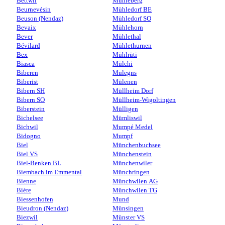
Bettwil
Mühleberg
Beurnevésin
Mühledorf BE
Beuson (Nendaz)
Mühledorf SO
Bevaix
Mühlehorn
Bever
Mühlethal
Bévilard
Mühlethurnen
Bex
Mühlrüti
Biasca
Mülchi
Biberen
Mulegns
Biberist
Mülenen
Bibern SH
Müllheim Dorf
Bibern SO
Müllheim-Wigoltingen
Biberstein
Mülligen
Bichelsee
Mümliswil
Bichwil
Mumpé Medel
Bidogno
Mumpf
Biel
Münchenbuchsee
Biel VS
Münchenstein
Biel-Benken BL
Münchenwiler
Biembach im Emmental
Münchringen
Bienne
Münchwilen AG
Bière
Münchwilen TG
Biessenhofen
Mund
Bieudron (Nendaz)
Münsingen
Biezwil
Münster VS