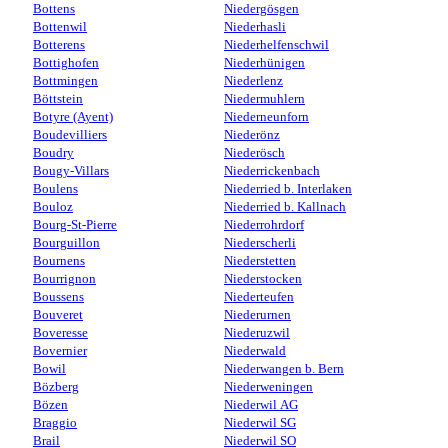
Bottens
Niedergösgen
Bottenwil
Niederhasli
Botterens
Niederhelfenschwil
Bottighofen
Niederhünigen
Bottmingen
Niederlenz
Böttstein
Niedermuhlern
Botyre (Ayent)
Niederneunforn
Boudevilliers
Niederönz
Boudry
Niederösch
Bougy-Villars
Niederrickenbach
Boulens
Niederried b. Interlaken
Bouloz
Niederried b. Kallnach
Bourg-St-Pierre
Niederrohrdorf
Bourguillon
Niederscherli
Bournens
Niederstetten
Bourrignon
Niederstocken
Boussens
Niederteufen
Bouveret
Niederurnen
Boveresse
Niederuzwil
Bovernier
Niederwald
Bowil
Niederwangen b. Bern
Bözberg
Niederweningen
Bözen
Niederwil AG
Braggio
Niederwil SG
Brail
Niederwil SO