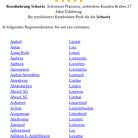
Kernbohrung Schweiz
: Schweizer Präzision, zufriedene Kunden & über 27
Jahre Erfahrung.
Ihr zertifizierter Kernbohren-Profi für die
Schweiz
In folgenden Regionenkönnen Sie auf uns vertrauen:
Aadorf
Liestal
Aarau
Liez
Aarau Rohr
Ligerz
Aarberg
Lignerolle
Aarburg
Lignières
Aarwangen
Ligornetto
Aathal-Seegräben
Limpach
Aawangen
Lindau
Abländschen
Linden
Abtwil AG
Linescio
Abtwil SG
Linthal
Achseten
Lipperswil
Aclens
Lippoldswilen
Acquarossa
Littenheid
Adelboden
Litzirüti
Adetswil
Lobsigen
Adligenswil
Loc
Adlikon b. Andelfingen
Locarno