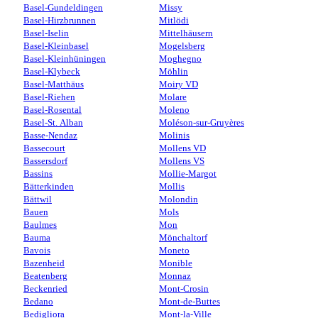
Basel-Gundeldingen
Missy
Basel-Hirzbrunnen
Mitlödi
Basel-Iselin
Mittelhäusern
Basel-Kleinbasel
Mogelsberg
Basel-Kleinhüningen
Moghegno
Basel-Klybeck
Möhlin
Basel-Matthäus
Moiry VD
Basel-Riehen
Molare
Basel-Rosental
Moleno
Basel-St. Alban
Moléson-sur-Gruyères
Basse-Nendaz
Molinis
Bassecourt
Mollens VD
Bassersdorf
Mollens VS
Bassins
Mollie-Margot
Bätterkinden
Mollis
Bättwil
Molondin
Bauen
Mols
Baulmes
Mon
Bauma
Mönchaltorf
Bavois
Moneto
Bazenheid
Monible
Beatenberg
Monnaz
Beckenried
Mont-Crosin
Bedano
Mont-de-Buttes
Bedigliora
Mont-la-Ville