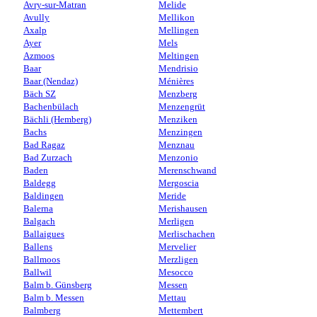
Avry-sur-Matran
Melide
Avully
Mellikon
Axalp
Mellingen
Ayer
Mels
Azmoos
Meltingen
Baar
Mendrisio
Baar (Nendaz)
Ménières
Bäch SZ
Menzberg
Bachenbülach
Menzengrüt
Bächli (Hemberg)
Menziken
Bachs
Menzingen
Bad Ragaz
Menznau
Bad Zurzach
Menzonio
Baden
Merenschwand
Baldegg
Mergoscia
Baldingen
Meride
Balerna
Merishausen
Balgach
Merligen
Ballaigues
Merlischachen
Ballens
Mervelier
Ballmoos
Merzligen
Ballwil
Mesocco
Balm b. Günsberg
Messen
Balm b. Messen
Mettau
Balmberg
Mettembert