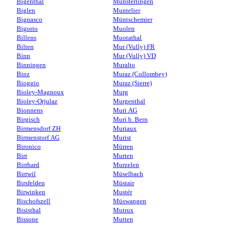
Bigenthal
Münsterlingen
Biglen
Muntelier
Bignasco
Müntschemier
Bigorio
Muolen
Billens
Muotathal
Bilten
Mur (Vully) FR
Binn
Mur (Vully) VD
Binningen
Muralto
Binz
Muraz (Collombey)
Bioggio
Muraz (Sierre)
Bioley-Magnoux
Murg
Bioley-Orjulaz
Murgenthal
Bionnens
Muri AG
Birgisch
Muri b. Bern
Birmensdorf ZH
Muriaux
Birmenstorf AG
Murist
Bironico
Mürren
Birr
Murten
Birrhard
Murzelen
Birrwil
Müselbach
Birsfelden
Müstair
Birwinken
Mustér
Bischofszell
Müswangen
Bisisthal
Mutrux
Bissone
Mutten