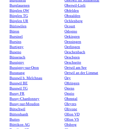
Burgistein
Oberwil im Simmental
Burglauenen
Oberwil-Lieli
Bürglen OW
Obfelden
Bürglen TG
Obstalden
Bürglen UR
Ochlenberg
Büriswilen
Ocourt
Büron
Odogno
Bursinel
Oekingen
Bursins
Oensingen
Burtigny
Oerlingen
Buseno
Oeschenbach
Büsserach
Oeschgen
Bussigny
Oeschseite
Bussigny-sur-Oron
Oetwil am See
Bussnang
Oetwil an der Limmat
Busswil b. Melchnau
Oey
Busswil BE
Oftringen
Busswil TG
Ogens
Bussy FR
Oggio
Bussy-Chardonney
Ohmstal
Bussy-sur-Moudon
Oleyres
Bütschwil
Olivone
Büttenhardt
Ollon VD
Buttes
Ollon VS
Büttikon AG
Olsberg