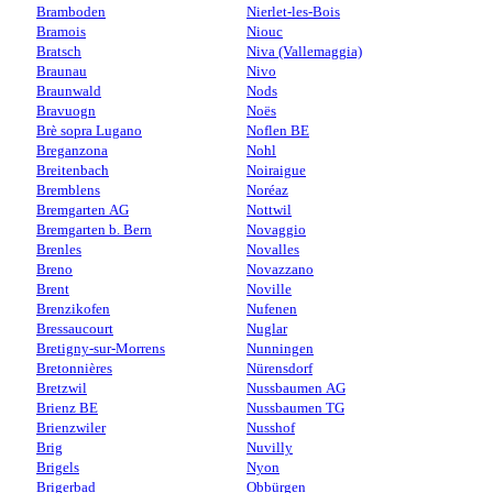
Bramboden
Nierlet-les-Bois
Bramois
Niouc
Bratsch
Niva (Vallemaggia)
Braunau
Nivo
Braunwald
Nods
Bravuogn
Noës
Brè sopra Lugano
Noflen BE
Breganzona
Nohl
Breitenbach
Noiraigue
Bremblens
Noréaz
Bremgarten AG
Nottwil
Bremgarten b. Bern
Novaggio
Brenles
Novalles
Breno
Novazzano
Brent
Noville
Brenzikofen
Nufenen
Bressaucourt
Nuglar
Bretigny-sur-Morrens
Nunningen
Bretonnières
Nürensdorf
Bretzwil
Nussbaumen AG
Brienz BE
Nussbaumen TG
Brienzwiler
Nusshof
Brig
Nuvilly
Brigels
Nyon
Brigerbad
Obbürgen