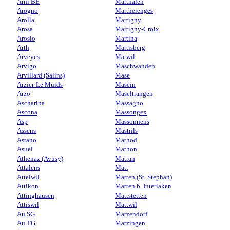
Arni BE
Marthalen
Arogno
Martherenges
Arolla
Martigny
Arosa
Martigny-Croix
Arosio
Martina
Arth
Martisberg
Arveyes
Märwil
Arvigo
Maschwanden
Arvillard (Salins)
Mase
Arzier-Le Muids
Masein
Arzo
Maseltrangen
Ascharina
Massagno
Ascona
Massongex
Asp
Massonnens
Assens
Mastrils
Astano
Mathod
Asuel
Mathon
Athenaz (Avusy)
Matran
Attalens
Matt
Attelwil
Matten (St. Stephan)
Attikon
Matten b. Interlaken
Attinghausen
Mattstetten
Attiswil
Mattwil
Au SG
Matzendorf
Au TG
Matzingen