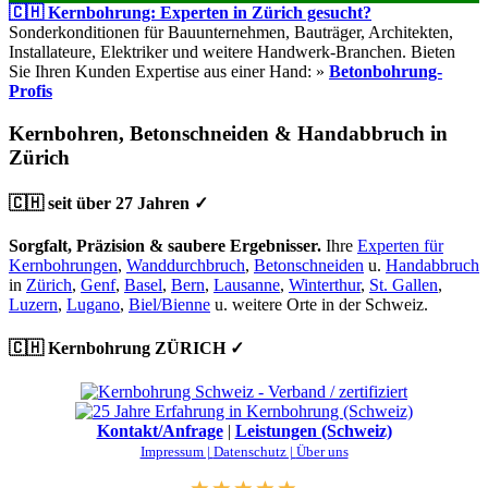
🇨🇭 Kernbohrung: Experten in Zürich gesucht?
Sonderkonditionen für Bauunternehmen, Bauträger, Architekten,
Installateure, Elektriker und weitere Handwerk-Branchen. Bieten
Sie Ihren Kunden Expertise aus einer Hand: »
Betonbohrung-
Profis
Kernbohren, Betonschneiden & Handabbruch in
Zürich
🇨🇭 seit über 27 Jahren ✓
Sorgfalt, Präzision & saubere Ergebnisser.
Ihre
Experten für
Kernbohrungen
,
Wanddurchbruch
,
Betonschneiden
u.
Handabbruch
in
Zürich
,
Genf
,
Basel
,
Bern
,
Lausanne
,
Winterthur
,
St. Gallen
,
Luzern
,
Lugano
,
Biel/Bienne
u. weitere Orte in der Schweiz.
🇨🇭 Kernbohrung ZÜRICH ✓
Kontakt/Anfrage
|
Leistungen (Schweiz)
Impressum |
Datenschutz |
Über uns