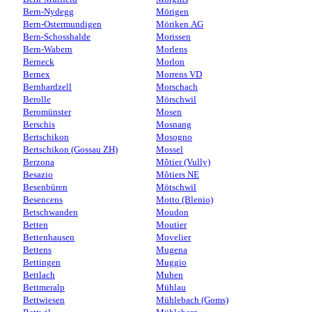
Bern-Nydegg
Mörigen
Bern-Ostermundigen
Möriken AG
Bern-Schosshalde
Morissen
Bern-Wabern
Morlens
Berneck
Morlon
Bernex
Morrens VD
Bernhardzell
Morschach
Berolle
Mörschwil
Beromünster
Mosen
Berschis
Mosnang
Bertschikon
Mosogno
Bertschikon (Gossau ZH)
Mossel
Berzona
Môtier (Vully)
Besazio
Môtiers NE
Besenbüren
Mötschwil
Besencens
Motto (Blenio)
Betschwanden
Moudon
Betten
Moutier
Bettenhausen
Movelier
Bettens
Mugena
Bettingen
Muggio
Bettlach
Muhen
Bettmeralp
Mühlau
Bettwiesen
Mühlebach (Goms)