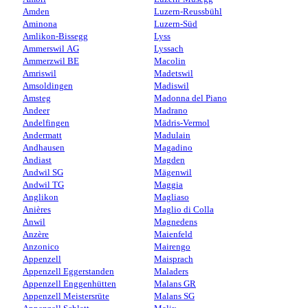
Amden
Luzern-Reussbühl
Aminona
Luzern-Süd
Amlikon-Bissegg
Lyss
Ammerswil AG
Lyssach
Ammerzwil BE
Macolin
Amriswil
Madetswil
Amsoldingen
Madiswil
Amsteg
Madonna del Piano
Andeer
Madrano
Andelfingen
Mädris-Vermol
Andermatt
Madulain
Andhausen
Magadino
Andiast
Magden
Andwil SG
Mägenwil
Andwil TG
Maggia
Anglikon
Magliaso
Anières
Maglio di Colla
Anwil
Magnedens
Anzère
Maienfeld
Anzonico
Mairengo
Appenzell
Maisprach
Appenzell Eggerstanden
Maladers
Appenzell Enggenhütten
Malans GR
Appenzell Meistersrüte
Malans SG