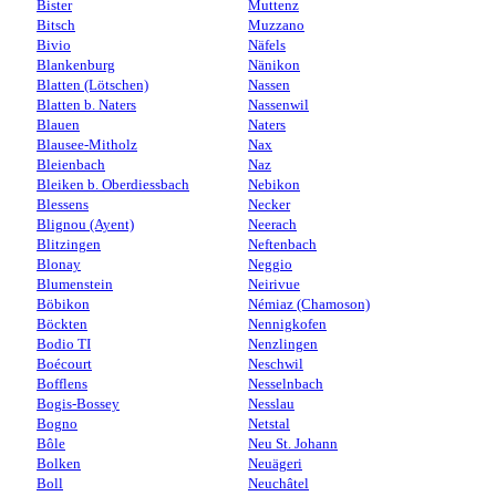
Bister
Muttenz
Bitsch
Muzzano
Bivio
Näfels
Blankenburg
Nänikon
Blatten (Lötschen)
Nassen
Blatten b. Naters
Nassenwil
Blauen
Naters
Blausee-Mitholz
Nax
Bleienbach
Naz
Bleiken b. Oberdiessbach
Nebikon
Blessens
Necker
Blignou (Ayent)
Neerach
Blitzingen
Neftenbach
Blonay
Neggio
Blumenstein
Neirivue
Böbikon
Némiaz (Chamoson)
Böckten
Nennigkofen
Bodio TI
Nenzlingen
Boécourt
Neschwil
Bofflens
Nesselnbach
Bogis-Bossey
Nesslau
Bogno
Netstal
Bôle
Neu St. Johann
Bolken
Neuägeri
Boll
Neuchâtel