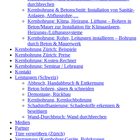
durchbrechen
Kernbohrung & Betonschnitt: Installation von Sanitär-
Anlagen, Abflussrohre,…
Kernbohrung: Klima, Heizung, Lüftung – Bohren in
Beton/Mauer zur Installation für Klimaanlagen,
Heizungs-/Lüftungssysteme
Kernbohrung: Rohre, Leitungen installieren – Bohrung
durch Beton & Mauerwerk
Kernbohrung Zürich: Beispiele
Kernbohrung Zürich: Preise
Kernbohrung: Kosten-Rechner
Kernbohrung: Seminar / Lehrgang
Kontakt
Leistungen (Schweiz)
Abbruch, Handabbruch & Entkernung
Beton bohren, sägen & schneiden
Demontage, Rückbau
Kernbohrung, Kernlochbohrung
Schadstoffsanierung: Schadestoffe erkennen &
beseitigen
Wand-Durchbruch: Wand durchbrechen
Medien
Partner
Türe vergrößern (Zürich)
Vermietung (Kernbohrer-Geräte, Bohrkronen