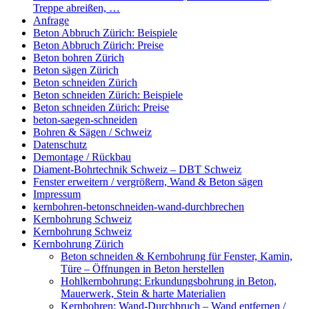
Treppe abreißen, …
Anfrage
Beton Abbruch Zürich: Beispiele
Beton Abbruch Zürich: Preise
Beton bohren Zürich
Beton sägen Zürich
Beton schneiden Zürich
Beton schneiden Zürich: Beispiele
Beton schneiden Zürich: Preise
beton-saegen-schneiden
Bohren & Sägen / Schweiz
Datenschutz
Demontage / Rückbau
Diament-Bohrtechnik Schweiz – DBT Schweiz
Fenster erweitern / vergrößern, Wand & Beton sägen
Impressum
kernbohren-betonschneiden-wand-durchbrechen
Kernbohrung Schweiz
Kernbohrung Schweiz
Kernbohrung Zürich
Beton schneiden & Kernbohrung für Fenster, Kamin,
Türe – Öffnungen in Beton herstellen
Hohlkernbohrung: Erkundungsbohrung in Beton,
Mauerwerk, Stein & harte Materialien
Kernbohren: Wand-Durchbruch – Wand entfernen /