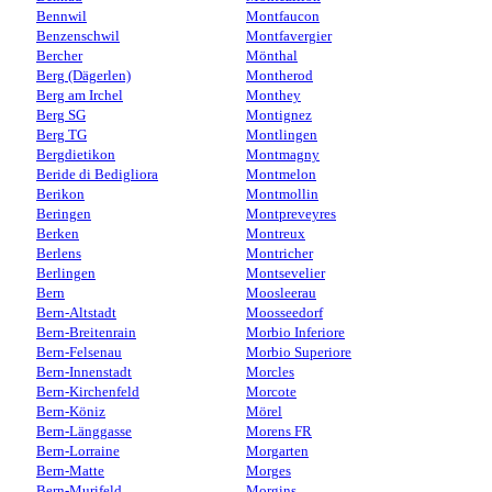
Bennwil
Montfaucon
Benzenschwil
Montfavergier
Bercher
Mönthal
Berg (Dägerlen)
Montherod
Berg am Irchel
Monthey
Berg SG
Montignez
Berg TG
Montlingen
Bergdietikon
Montmagny
Beride di Bedigliora
Montmelon
Berikon
Montmollin
Beringen
Montpreveyres
Berken
Montreux
Berlens
Montricher
Berlingen
Montsevelier
Bern
Moosleerau
Bern-Altstadt
Moosseedorf
Bern-Breitenrain
Morbio Inferiore
Bern-Felsenau
Morbio Superiore
Bern-Innenstadt
Morcles
Bern-Kirchenfeld
Morcote
Bern-Köniz
Mörel
Bern-Länggasse
Morens FR
Bern-Lorraine
Morgarten
Bern-Matte
Morges
Bern-Murifeld
Morgins