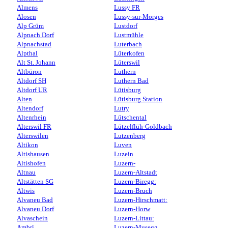
Almens
Lussy FR
Alosen
Lussy-sur-Morges
Alp Grüm
Lustdorf
Alpnach Dorf
Lustmühle
Alpnachstad
Luterbach
Alpthal
Lüterkofen
Alt St. Johann
Lüterswil
Altbüron
Luthern
Altdorf SH
Luthern Bad
Altdorf UR
Lütisburg
Alten
Lütisburg Station
Altendorf
Lutry
Altenrhein
Lütschental
Alterswil FR
Lützelflüh-Goldbach
Alterswilen
Lutzenberg
Altikon
Luven
Altishausen
Luzein
Altishofen
Luzern-
Altnau
Luzern-Altstadt
Altstätten SG
Luzern-Biregg:
Altwis
Luzern-Bruch
Alvaneu Bad
Luzern-Hirschmatt:
Alvaneu Dorf
Luzern-Horw
Alvaschein
Luzern-Littau:
Ambrì
Luzern-Musegg