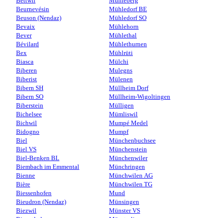
Bettwil
Mühleberg
Beurnevésin
Mühledorf BE
Beuson (Nendaz)
Mühledorf SO
Bevaix
Mühlehorn
Bever
Mühlethal
Bévilard
Mühlethurnen
Bex
Mühlrüti
Biasca
Mülchi
Biberen
Mulegns
Biberist
Mülenen
Bibern SH
Müllheim Dorf
Bibern SO
Müllheim-Wigoltingen
Biberstein
Mülligen
Bichelsee
Mümliswil
Bichwil
Mumpé Medel
Bidogno
Mumpf
Biel
Münchenbuchsee
Biel VS
Münchenstein
Biel-Benken BL
Münchenwiler
Biembach im Emmental
Münchringen
Bienne
Münchwilen AG
Bière
Münchwilen TG
Biessenhofen
Mund
Bieudron (Nendaz)
Münsingen
Biezwil
Münster VS