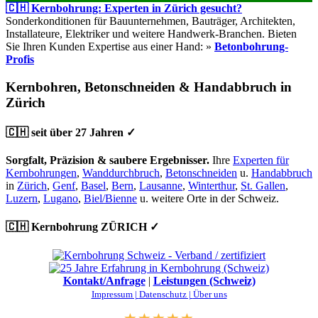
🇨🇭 Kernbohrung: Experten in Zürich gesucht?
Sonderkonditionen für Bauunternehmen, Bauträger, Architekten,
Installateure, Elektriker und weitere Handwerk-Branchen. Bieten
Sie Ihren Kunden Expertise aus einer Hand: »
Betonbohrung-
Profis
Kernbohren, Betonschneiden & Handabbruch in
Zürich
🇨🇭 seit über 27 Jahren ✓
Sorgfalt, Präzision & saubere Ergebnisser.
Ihre
Experten für
Kernbohrungen
,
Wanddurchbruch
,
Betonschneiden
u.
Handabbruch
in
Zürich
,
Genf
,
Basel
,
Bern
,
Lausanne
,
Winterthur
,
St. Gallen
,
Luzern
,
Lugano
,
Biel/Bienne
u. weitere Orte in der Schweiz.
🇨🇭 Kernbohrung ZÜRICH ✓
Kontakt/Anfrage
|
Leistungen (Schweiz)
Impressum |
Datenschutz |
Über uns