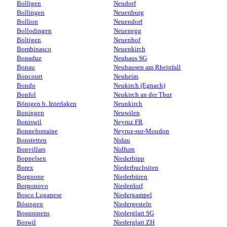
Bolligen
Neudorf
Bollingen
Neuenburg
Bollion
Neuendorf
Bollodingen
Neuenegg
Boltigen
Neuenhof
Bombinasco
Neuenkirch
Bonaduz
Neuhaus SG
Bonau
Neuhausen am Rheinfall
Boncourt
Neuheim
Bondo
Neukirch (Egnach)
Bonfol
Neukirch an der Thur
Bönigen b. Interlaken
Neunkirch
Boningen
Neuwilen
Boniswil
Neyruz FR
Bonnefontaine
Neyruz-sur-Moudon
Bonstetten
Nidau
Bonvillars
Nidfurn
Boppelsen
Niederbipp
Borex
Niederbuchsiten
Borgnone
Niederbüren
Borgonovo
Niederdorf
Bosco Luganese
Niedergampel
Bösingen
Niedergesteln
Bossonnens
Niederglatt SG
Boswil
Niederglatt ZH