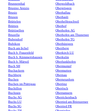
Brunnenthal
Obergoldbach
Brusino Arsizio
Obergösgen
Brusio
Oberhallau
Bruson
Oberhasli
Brüttelen
Oberhelfenschwil
Brütten
Oberhof
Brüttisellen
Oberhofen AG
Bruzella
Oberhofen am Thunersee
Bubendorf
Oberhofen TG
Bubikon
Oberhünigen
Buch am Irchel
Oberiberg
Buch b. Frauenfeld
Oberkirch LU
Buch b. Kümmertshausen
Oberkulm
Buch b. Märwil
Oberlunkhofen
Buch SH
Obermumpf
Buchackern
Obermutten
Buchberg
Obernau
Buchen
Oberneunforn
Buchen im Prättigau
Oberönz
Buchillon
Oberösch
Buchrain
Oberramsern
Buchs AG
Oberrickenbach
Buchs LU
Oberried am Brienzersee
Buchs SG
Oberried FR
Buchs ZH
Oberrieden