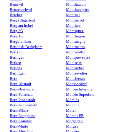
Bennwil
Montfaucon
Benzenschwil
Montfavergier
Bercher
Mönthal
Berg (Dägerlen)
Montherod
Berg am Irchel
Monthey
Berg SG
Montignez
Berg TG
Montlingen
Bergdietikon
Montmagny
Beride di Bedigliora
Montmelon
Berikon
Montmollin
Beringen
Montpreveyres
Berken
Montreux
Berlens
Montricher
Berlingen
Montsevelier
Bern
Moosleerau
Bern-Altstadt
Moosseedorf
Bern-Breitenrain
Morbio Inferiore
Bern-Felsenau
Morbio Superiore
Bern-Innenstadt
Morcles
Bern-Kirchenfeld
Morcote
Bern-Köniz
Mörel
Bern-Länggasse
Morens FR
Bern-Lorraine
Morgarten
Bern-Matte
Morges
Bern-Murifeld
Morgins