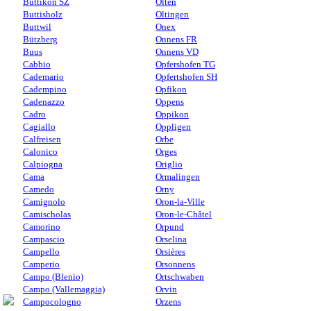
Buttikon SZ
Olten
Buttisholz
Oltingen
Buttwil
Onex
Bützberg
Onnens FR
Buus
Onnens VD
Cabbio
Opfershofen TG
Cademario
Opfertshofen SH
Cadempino
Opfikon
Cadenazzo
Oppens
Cadro
Oppikon
Cagiallo
Oppligen
Calfreisen
Orbe
Calonico
Orges
Calpiogna
Origlio
Cama
Ormalingen
Camedo
Orny
Camignolo
Oron-la-Ville
Camischolas
Oron-le-Châtel
Camorino
Orpund
Campascio
Orselina
Campello
Orsières
Camperio
Orsonnens
Campo (Blenio)
Ortschwaben
Campo (Vallemaggia)
Orvin
Campocologno
Orzens