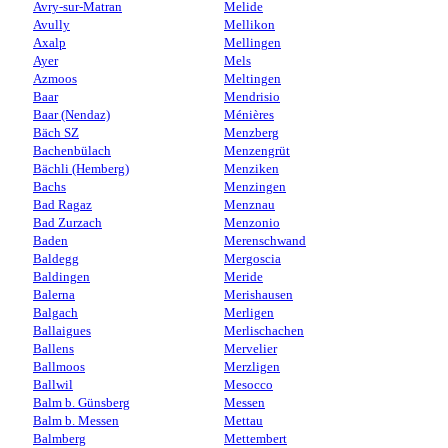
Avry-sur-Matran
Melide
Avully
Mellikon
Axalp
Mellingen
Ayer
Mels
Azmoos
Meltingen
Baar
Mendrisio
Baar (Nendaz)
Ménières
Bäch SZ
Menzberg
Bachenbülach
Menzengrüt
Bächli (Hemberg)
Menziken
Bachs
Menzingen
Bad Ragaz
Menznau
Bad Zurzach
Menzonio
Baden
Merenschwand
Baldegg
Mergoscia
Baldingen
Meride
Balerna
Merishausen
Balgach
Merligen
Ballaigues
Merlischachen
Ballens
Mervelier
Ballmoos
Merzligen
Ballwil
Mesocco
Balm b. Günsberg
Messen
Balm b. Messen
Mettau
Balmberg
Mettembert