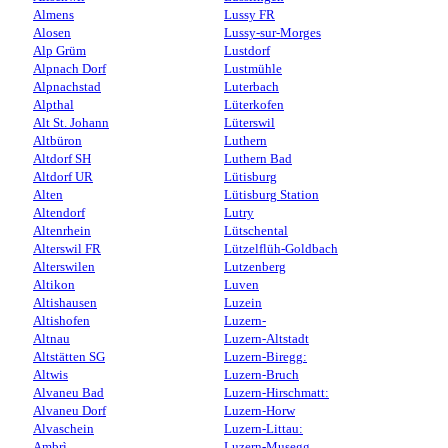
Almens
Lussy FR
Alosen
Lussy-sur-Morges
Alp Grüm
Lustdorf
Alpnach Dorf
Lustmühle
Alpnachstad
Luterbach
Alpthal
Lüterkofen
Alt St. Johann
Lüterswil
Altbüron
Luthern
Altdorf SH
Luthern Bad
Altdorf UR
Lütisburg
Alten
Lütisburg Station
Altendorf
Lutry
Altenrhein
Lütschental
Alterswil FR
Lützelflüh-Goldbach
Alterswilen
Lutzenberg
Altikon
Luven
Altishausen
Luzein
Altishofen
Luzern-
Altnau
Luzern-Altstadt
Altstätten SG
Luzern-Biregg:
Altwis
Luzern-Bruch
Alvaneu Bad
Luzern-Hirschmatt:
Alvaneu Dorf
Luzern-Horw
Alvaschein
Luzern-Littau:
Ambrì
Luzern-Musegg