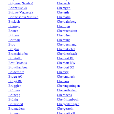
Brignon (Nendaz)
Oberaach
Brinzauls GR
Oberägeri
Brione (Verzasca)
Oberarth
Brione sopra Minusio
Oberbalm
Brislach
Oberbalmberg
Brissago
Oberbipp
Bristen
Oberbuchsiten
Brittern
Oberbüren
Brittnau
Oberburg
Broc
Oberbussnang
Broglio
Oberbütschel
Bronschhofen
Oberdiessbach
Brontallo
Oberdorf BL
Brot-Dessous
Oberdorf NW
Brot-Plamboz
Oberdorf SO
Bruderholz
Oberegg
Brugg AG
Oberembrach
Brügg BE
Oberems
Brügglen
Oberengstringen
Brülisau
Oberentfelden
Brunegg
Oberflachs
Brünig
Oberfrittenbach
Brünisried
Obergerlafingen
Brunnadern
Obergesteln
Brunnen
Oberglatt ZH