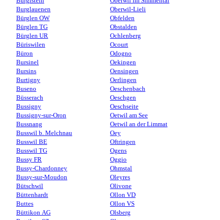
Burgistein
Oberwil im Simmental
Burglauenen
Oberwil-Lieli
Bürglen OW
Obfelden
Bürglen TG
Obstalden
Bürglen UR
Ochlenberg
Büriswilen
Ocourt
Büron
Odogno
Bursinel
Oekingen
Bursins
Oensingen
Burtigny
Oerlingen
Buseno
Oeschenbach
Büsserach
Oeschgen
Bussigny
Oeschseite
Bussigny-sur-Oron
Oetwil am See
Bussnang
Oetwil an der Limmat
Busswil b. Melchnau
Oey
Busswil BE
Oftringen
Busswil TG
Ogens
Bussy FR
Oggio
Bussy-Chardonney
Ohmstal
Bussy-sur-Moudon
Oleyres
Bütschwil
Olivone
Büttenhardt
Ollon VD
Buttes
Ollon VS
Büttikon AG
Olsberg