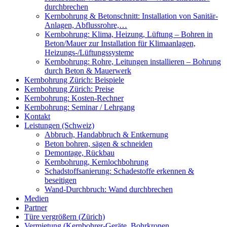
durchbrechen
Kernbohrung & Betonschnitt: Installation von Sanitär-
Anlagen, Abflussrohre,…
Kernbohrung: Klima, Heizung, Lüftung – Bohren in
Beton/Mauer zur Installation für Klimaanlagen,
Heizungs-/Lüftungssysteme
Kernbohrung: Rohre, Leitungen installieren – Bohrung
durch Beton & Mauerwerk
Kernbohrung Zürich: Beispiele
Kernbohrung Zürich: Preise
Kernbohrung: Kosten-Rechner
Kernbohrung: Seminar / Lehrgang
Kontakt
Leistungen (Schweiz)
Abbruch, Handabbruch & Entkernung
Beton bohren, sägen & schneiden
Demontage, Rückbau
Kernbohrung, Kernlochbohrung
Schadstoffsanierung: Schadestoffe erkennen &
beseitigen
Wand-Durchbruch: Wand durchbrechen
Medien
Partner
Türe vergrößern (Zürich)
Vermietung (Kernbohrer-Geräte, Bohrkronen