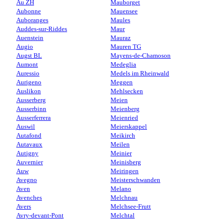
Au ZH
Mauborget
Aubonne
Mauensee
Auboranges
Maules
Auddes-sur-Riddes
Maur
Auenstein
Mauraz
Augio
Mauren TG
Augst BL
Mayens-de-Chamoson
Aumont
Medeglia
Auressio
Medels im Rheinwald
Aurigeno
Meggen
Auslikon
Mehlsecken
Ausserberg
Meien
Ausserbinn
Meienberg
Ausserferrera
Meienried
Auswil
Meierskappel
Autafond
Meikirch
Autavaux
Meilen
Autigny
Meinier
Auvernier
Meinisberg
Auw
Meiringen
Avegno
Meisterschwanden
Aven
Melano
Avenches
Melchnau
Avers
Melchsee-Frutt
Avry-devant-Pont
Melchtal