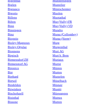
Bigenthal
Münsterlingen
Biglen
Muntelier
Bignasco
Müntschemier
Bigorio
Muolen
Billens
Muotathal
Bilten
Mur (Vully) FR
Binn
Mur (Vully) VD
Binningen
Muralto
Binz
Muraz (Collombey)
Bioggio
Muraz (Sierre)
Bioley-Magnoux
Murg
Bioley-Orjulaz
Murgenthal
Bionnens
Muri AG
Birgisch
Muri b. Bern
Birmensdorf ZH
Muriaux
Birmenstorf AG
Murist
Bironico
Mürren
Birr
Murten
Birrhard
Murzelen
Birrwil
Müselbach
Birsfelden
Müstair
Birwinken
Mustér
Bischofszell
Müswangen
Bisisthal
Mutrux
Bissone
Mutten