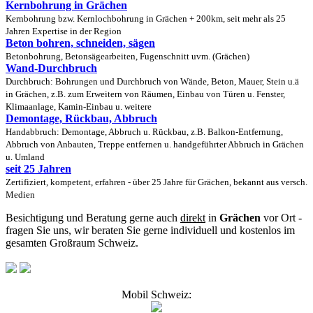
Kernbohrung in Grächen
Kernbohrung bzw. Kernlochbohrung in Grächen + 200km, seit mehr als 25
Jahren Expertise in der Region
Beton bohren, schneiden, sägen
Betonbohrung, Betonsägearbeiten, Fugenschnitt uvm. (Grächen)
Wand-Durchbruch
Durchbruch: Bohrungen und Durchbruch von Wände, Beton, Mauer, Stein u.ä
in Grächen, z.B. zum Erweitern von Räumen, Einbau von Türen u. Fenster,
Klimaanlage, Kamin-Einbau u. weitere
Demontage, Rückbau, Abbruch
Handabbruch: Demontage, Abbruch u. Rückbau, z.B. Balkon-Entfernung,
Abbruch von Anbauten, Treppe entfernen u. handgeführter Abbruch in Grächen
u. Umland
seit 25 Jahren
Zertifiziert, kompetent, erfahren - über 25 Jahre für Grächen, bekannt aus versch.
Medien
Besichtigung und Beratung gerne auch
direkt
in
Grächen
vor Ort -
fragen Sie uns, wir beraten Sie gerne individuell und kostenlos im
gesamten Großraum Schweiz.
Mobil Schweiz: