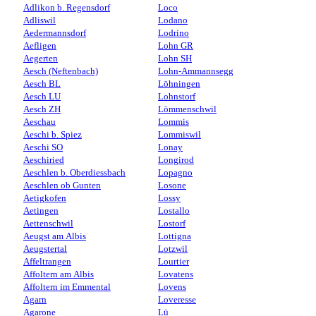
Adlikon b. Regensdorf
Loco
Adliswil
Lodano
Aedermannsdorf
Lodrino
Aefligen
Lohn GR
Aegerten
Lohn SH
Aesch (Neftenbach)
Lohn-Ammannsegg
Aesch BL
Löhningen
Aesch LU
Lohnstorf
Aesch ZH
Lömmenschwil
Aeschau
Lommis
Aeschi b. Spiez
Lommiswil
Aeschi SO
Lonay
Aeschiried
Longirod
Aeschlen b. Oberdiessbach
Lopagno
Aeschlen ob Gunten
Losone
Aetigkofen
Lossy
Aetingen
Lostallo
Aettenschwil
Lostorf
Aeugst am Albis
Lottigna
Aeugstertal
Lotzwil
Affeltrangen
Lourtier
Affoltern am Albis
Lovatens
Affoltern im Emmental
Lovens
Agarn
Loveresse
Agarone
Lü