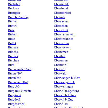
Büchslen
Oberriet SG
Buckten
Oberrindal
Büetigen
Oberrohrdorf
Bühl b. Aarberg
Oberrüti
Bühler
Obersaxen
Buhwil
Oberschan
Buix
Oberschrot
Bülach
Oberstammheim
Bulle
Obersteckholz
Bullet
Oberstetten
Bünzen
Oberstocken
Buochs
Oberterzen
Buonas
Oberthal
Bürchen
Oberurnen
Bure
Oberuzwil
Büren an der Aare
Obervaz
Büren NW
Oberwald
Büren SO
Oberwangen b. Bern
Büren zum Hof
Oberwangen TG
Burg AG
Oberweningen
Burg im Leimental
Oberwil (Dägerlen)
Burgäschi
Oberwil b. Büren
Burgdorf
Oberwil b. Zug
Bürgenstock
Oberwil BL