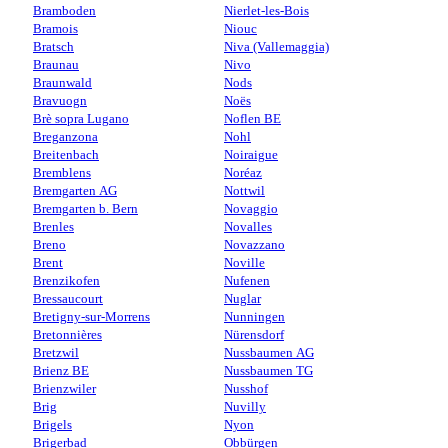
Bramboden
Nierlet-les-Bois
Bramois
Niouc
Bratsch
Niva (Vallemaggia)
Braunau
Nivo
Braunwald
Nods
Bravuogn
Noës
Brè sopra Lugano
Noflen BE
Breganzona
Nohl
Breitenbach
Noiraigue
Bremblens
Noréaz
Bremgarten AG
Nottwil
Bremgarten b. Bern
Novaggio
Brenles
Novalles
Breno
Novazzano
Brent
Noville
Brenzikofen
Nufenen
Bressaucourt
Nuglar
Bretigny-sur-Morrens
Nunningen
Bretonnières
Nürensdorf
Bretzwil
Nussbaumen AG
Brienz BE
Nussbaumen TG
Brienzwiler
Nusshof
Brig
Nuvilly
Brigels
Nyon
Brigerbad
Obbürgen