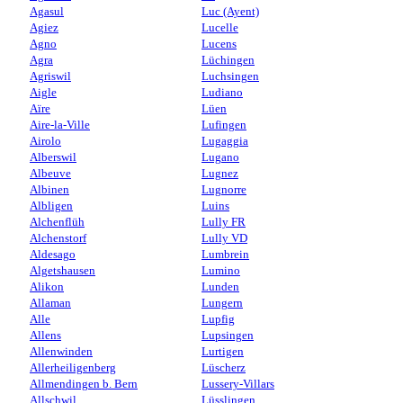
Agasul
Luc (Ayent)
Agiez
Lucelle
Agno
Lucens
Agra
Lüchingen
Agriswil
Luchsingen
Aigle
Ludiano
Aïre
Lüen
Aire-la-Ville
Lufingen
Airolo
Lugaggia
Alberswil
Lugano
Albeuve
Lugnez
Albinen
Lugnorre
Albligen
Luins
Alchenflüh
Lully FR
Alchenstorf
Lully VD
Aldesago
Lumbrein
Algetshausen
Lumino
Alikon
Lunden
Allaman
Lungern
Alle
Lupfig
Allens
Lupsingen
Allenwinden
Lurtigen
Allerheiligenberg
Lüscherz
Allmendingen b. Bern
Lussery-Villars
Allschwil
Lüsslingen