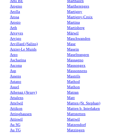
Arni BE
Marthalen
Arogno
Martherenges
Arolla
Martigny
Arosa
Martigny-Croix
Arosio
Martina
Arth
Martisberg
Arveyes
Märwil
Arvigo
Maschwanden
Arvillard (Salins)
Mase
Arzier-Le Muids
Masein
Arzo
Maseltrangen
Ascharina
Massagno
Ascona
Massongex
Asp
Massonnens
Assens
Mastrils
Astano
Mathod
Asuel
Mathon
Athenaz (Avusy)
Matran
Attalens
Matt
Attelwil
Matten (St. Stephan)
Attikon
Matten b. Interlaken
Attinghausen
Mattstetten
Attiswil
Mattwil
Au SG
Matzendorf
Au TG
Matzingen