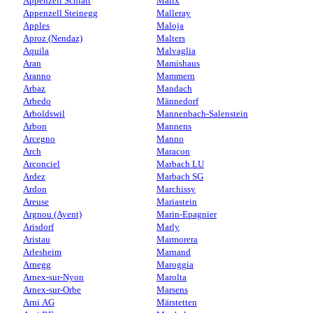
Appenzell Schlatt
Malix
Appenzell Steinegg
Malleray
Apples
Maloja
Aproz (Nendaz)
Malters
Aquila
Malvaglia
Aran
Mamishaus
Aranno
Mammern
Arbaz
Mandach
Arbedo
Männedorf
Arboldswil
Mannenbach-Salenstein
Arbon
Mannens
Arcegno
Manno
Arch
Maracon
Arconciel
Marbach LU
Ardez
Marbach SG
Ardon
Marchissy
Areuse
Mariastein
Argnou (Ayent)
Marin-Epagnier
Arisdorf
Marly
Aristau
Marmorera
Arlesheim
Marnand
Arnegg
Maroggia
Arnex-sur-Nyon
Marolta
Arnex-sur-Orbe
Marsens
Arni AG
Märstetten