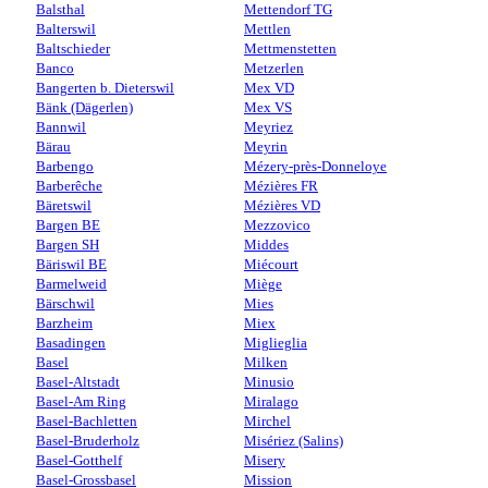
Balsthal
Mettendorf TG
Balterswil
Mettlen
Baltschieder
Mettmenstetten
Banco
Metzerlen
Bangerten b. Dieterswil
Mex VD
Bänk (Dägerlen)
Mex VS
Bannwil
Meyriez
Bärau
Meyrin
Barbengo
Mézery-près-Donneloye
Barberêche
Mézières FR
Bäretswil
Mézières VD
Bargen BE
Mezzovico
Bargen SH
Middes
Bäriswil BE
Miécourt
Barmelweid
Miège
Bärschwil
Mies
Barzheim
Miex
Basadingen
Miglieglia
Basel
Milken
Basel-Altstadt
Minusio
Basel-Am Ring
Miralago
Basel-Bachletten
Mirchel
Basel-Bruderholz
Misériez (Salins)
Basel-Gotthelf
Misery
Basel-Grossbasel
Mission