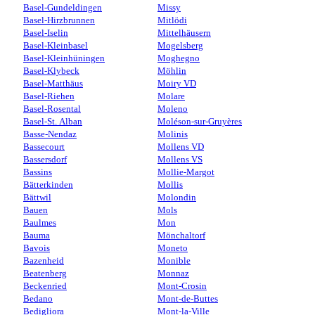
Basel-Gundeldingen
Missy
Basel-Hirzbrunnen
Mitlödi
Basel-Iselin
Mittelhäusern
Basel-Kleinbasel
Mogelsberg
Basel-Kleinhüningen
Moghegno
Basel-Klybeck
Möhlin
Basel-Matthäus
Moiry VD
Basel-Riehen
Molare
Basel-Rosental
Moleno
Basel-St. Alban
Moléson-sur-Gruyères
Basse-Nendaz
Molinis
Bassecourt
Mollens VD
Bassersdorf
Mollens VS
Bassins
Mollie-Margot
Bätterkinden
Mollis
Bättwil
Molondin
Bauen
Mols
Baulmes
Mon
Bauma
Mönchaltorf
Bavois
Moneto
Bazenheid
Monible
Beatenberg
Monnaz
Beckenried
Mont-Crosin
Bedano
Mont-de-Buttes
Bedigliora
Mont-la-Ville