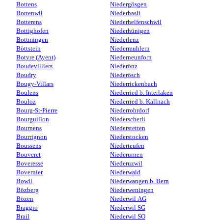
Bottens
Niedergösgen
Bottenwil
Niederhasli
Botterens
Niederhelfenschwil
Bottighofen
Niederhünigen
Bottmingen
Niederlenz
Böttstein
Niedermuhlern
Botyre (Ayent)
Niederneunforn
Boudevilliers
Niederönz
Boudry
Niederösch
Bougy-Villars
Niederrickenbach
Boulens
Niederried b. Interlaken
Bouloz
Niederried b. Kallnach
Bourg-St-Pierre
Niederrohrdorf
Bourguillon
Niederscherli
Bournens
Niederstetten
Bourrignon
Niederstocken
Boussens
Niederteufen
Bouveret
Niederurnen
Boveresse
Niederuzwil
Bovernier
Niederwald
Bowil
Niederwangen b. Bern
Bözberg
Niederweningen
Bözen
Niederwil AG
Braggio
Niederwil SG
Brail
Niederwil SO