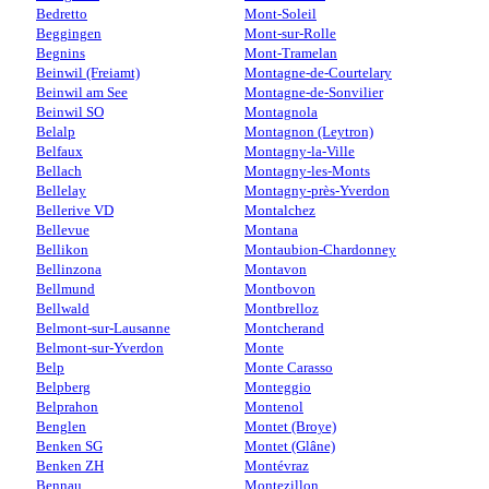
Bedretto
Mont-Soleil
Beggingen
Mont-sur-Rolle
Begnins
Mont-Tramelan
Beinwil (Freiamt)
Montagne-de-Courtelary
Beinwil am See
Montagne-de-Sonvilier
Beinwil SO
Montagnola
Belalp
Montagnon (Leytron)
Belfaux
Montagny-la-Ville
Bellach
Montagny-les-Monts
Bellelay
Montagny-près-Yverdon
Bellerive VD
Montalchez
Bellevue
Montana
Bellikon
Montaubion-Chardonney
Bellinzona
Montavon
Bellmund
Montbovon
Bellwald
Montbrelloz
Belmont-sur-Lausanne
Montcherand
Belmont-sur-Yverdon
Monte
Belp
Monte Carasso
Belpberg
Monteggio
Belprahon
Montenol
Benglen
Montet (Broye)
Benken SG
Montet (Glâne)
Benken ZH
Montévraz
Bennau
Montezillon