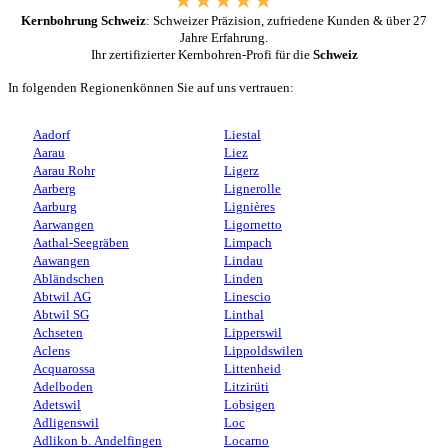
Kernbohrung Schweiz
: Schweizer Präzision, zufriedene Kunden & über 27
Jahre Erfahrung.
Ihr zertifizierter Kernbohren-Profi für die
Schweiz
In folgenden Regionenkönnen Sie auf uns vertrauen:
Aadorf
Liestal
Aarau
Liez
Aarau Rohr
Ligerz
Aarberg
Lignerolle
Aarburg
Lignières
Aarwangen
Ligornetto
Aathal-Seegräben
Limpach
Aawangen
Lindau
Abländschen
Linden
Abtwil AG
Linescio
Abtwil SG
Linthal
Achseten
Lipperswil
Aclens
Lippoldswilen
Acquarossa
Littenheid
Adelboden
Litzirüti
Adetswil
Lobsigen
Adligenswil
Loc
Adlikon b. Andelfingen
Locarno