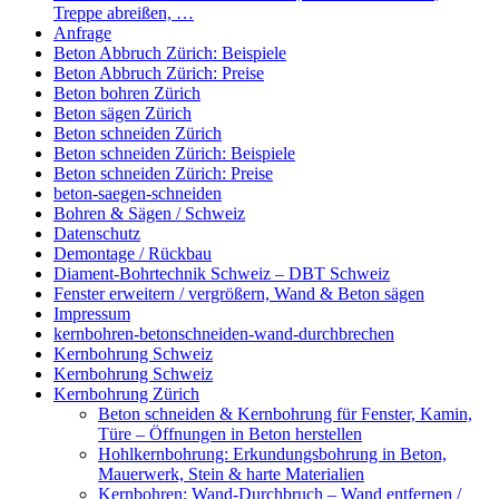
Treppe abreißen, …
Anfrage
Beton Abbruch Zürich: Beispiele
Beton Abbruch Zürich: Preise
Beton bohren Zürich
Beton sägen Zürich
Beton schneiden Zürich
Beton schneiden Zürich: Beispiele
Beton schneiden Zürich: Preise
beton-saegen-schneiden
Bohren & Sägen / Schweiz
Datenschutz
Demontage / Rückbau
Diament-Bohrtechnik Schweiz – DBT Schweiz
Fenster erweitern / vergrößern, Wand & Beton sägen
Impressum
kernbohren-betonschneiden-wand-durchbrechen
Kernbohrung Schweiz
Kernbohrung Schweiz
Kernbohrung Zürich
Beton schneiden & Kernbohrung für Fenster, Kamin,
Türe – Öffnungen in Beton herstellen
Hohlkernbohrung: Erkundungsbohrung in Beton,
Mauerwerk, Stein & harte Materialien
Kernbohren: Wand-Durchbruch – Wand entfernen /