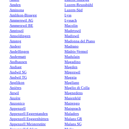
Amden
Luzern-Reussbühl
Aminona
Luzern-Süd
Amlikon-Bissegg
Lyss
Ammerswil AG
Lyssach
Ammerzwil BE
Macolin
Amriswil
Madetswil
Amsoldingen
Madiswil
Amsteg
Madonna del Piano
Andeer
Madrano
Andelfingen
Mädris-Vermol
Andermatt
Madulain
Andhausen
Magadino
Andiast
Magden
Andwil SG
Mägenwil
Andwil TG
Maggia
Anglikon
Magliaso
Anières
Maglio di Colla
Anwil
Magnedens
Anzère
Maienfeld
Anzonico
Mairengo
Appenzell
Maisprach
Appenzell Eggerstanden
Maladers
Appenzell Enggenhütten
Malans GR
Appenzell Meistersrüte
Malans SG