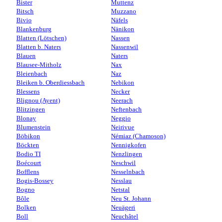
Bister
Muttenz
Bitsch
Muzzano
Bivio
Näfels
Blankenburg
Nänikon
Blatten (Lötschen)
Nassen
Blatten b. Naters
Nassenwil
Blauen
Naters
Blausee-Mitholz
Nax
Bleienbach
Naz
Bleiken b. Oberdiessbach
Nebikon
Blessens
Necker
Blignou (Ayent)
Neerach
Blitzingen
Neftenbach
Blonay
Neggio
Blumenstein
Neirivue
Böbikon
Némiaz (Chamoson)
Böckten
Nennigkofen
Bodio TI
Nenzlingen
Boécourt
Neschwil
Bofflens
Nesselnbach
Bogis-Bossey
Nesslau
Bogno
Netstal
Bôle
Neu St. Johann
Bolken
Neuägeri
Boll
Neuchâtel