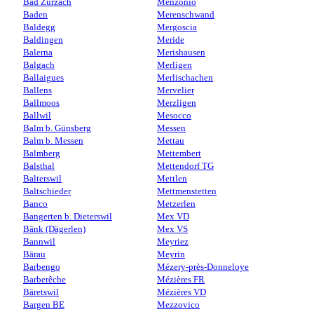
Bad Zurzach
Menzonio
Baden
Merenschwand
Baldegg
Mergoscia
Baldingen
Meride
Balerna
Merishausen
Balgach
Merligen
Ballaigues
Merlischachen
Ballens
Mervelier
Ballmoos
Merzligen
Ballwil
Mesocco
Balm b. Günsberg
Messen
Balm b. Messen
Mettau
Balmberg
Mettembert
Balsthal
Mettendorf TG
Balterswil
Mettlen
Baltschieder
Mettmenstetten
Banco
Metzerlen
Bangerten b. Dieterswil
Mex VD
Bänk (Dägerlen)
Mex VS
Bannwil
Meyriez
Bärau
Meyrin
Barbengo
Mézery-près-Donneloye
Barberêche
Mézières FR
Bäretswil
Mézières VD
Bargen BE
Mezzovico