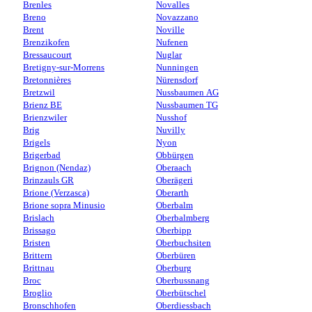
Brenles
Novalles
Breno
Novazzano
Brent
Noville
Brenzikofen
Nufenen
Bressaucourt
Nuglar
Bretigny-sur-Morrens
Nunningen
Bretonnières
Nürensdorf
Bretzwil
Nussbaumen AG
Brienz BE
Nussbaumen TG
Brienzwiler
Nusshof
Brig
Nuvilly
Brigels
Nyon
Brigerbad
Obbürgen
Brignon (Nendaz)
Oberaach
Brinzauls GR
Oberägeri
Brione (Verzasca)
Oberarth
Brione sopra Minusio
Oberbalm
Brislach
Oberbalmberg
Brissago
Oberbipp
Bristen
Oberbuchsiten
Brittern
Oberbüren
Brittnau
Oberburg
Broc
Oberbussnang
Broglio
Oberbütschel
Bronschhofen
Oberdiessbach