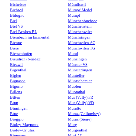
Bichelsee
Mümliswil
Bichwil
Mumpé Medel
Bidogno
Mumpf
Biel
Münchenbuchsee
Biel VS
Münchenstein
Biel-Benken BL
Münchenwiler
Biembach im Emmental
Münchringen
Bienne
Münchwilen AG
Bière
Münchwilen TG
Biessenhofen
Mund
Bieudron (Nendaz)
Münsingen
Biezwil
Münster VS
Bigenthal
Münsterlingen
Biglen
Muntelier
Bignasco
Müntschemier
Bigorio
Muolen
Billens
Muotathal
Bilten
Mur (Vully) FR
Binn
Mur (Vully) VD
Binningen
Muralto
Binz
Muraz (Collombey)
Bioggio
Muraz (Sierre)
Bioley-Magnoux
Murg
Bioley-Orjulaz
Murgenthal
Bionnens
Muri AG