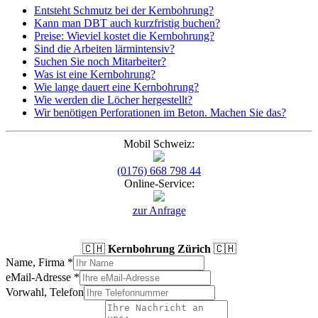
Entsteht Schmutz bei der Kernbohrung?
Kann man DBT auch kurzfristig buchen?
Preise: Wieviel kostet die Kernbohrung?
Sind die Arbeiten lärmintensiv?
Suchen Sie noch Mitarbeiter?
Was ist eine Kernbohrung?
Wie lange dauert eine Kernbohrung?
Wie werden die Löcher hergestellt?
Wir benötigen Perforationen im Beton. Machen Sie das?
Mobil Schweiz:
(0176) 668 798 44
Online-Service:
zur Anfrage
🇨🇭
Kernbohrung Zürich
🇨🇭
Name, Firma
*
eMail-Adresse
*
Vorwahl, Telefon