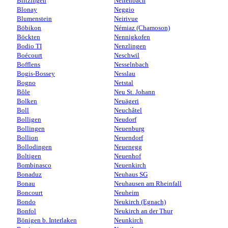
Blitzingen
Neftenbach
Blonay
Neggio
Blumenstein
Neirivue
Böbikon
Némiaz (Chamoson)
Böckten
Nennigkofen
Bodio TI
Nenzlingen
Boécourt
Neschwil
Bofflens
Nesselnbach
Bogis-Bossey
Nesslau
Bogno
Netstal
Bôle
Neu St. Johann
Bolken
Neuägeri
Boll
Neuchâtel
Bolligen
Neudorf
Bollingen
Neuenburg
Bollion
Neuendorf
Bollodingen
Neuenegg
Boltigen
Neuenhof
Bombinasco
Neuenkirch
Bonaduz
Neuhaus SG
Bonau
Neuhausen am Rheinfall
Boncourt
Neuheim
Bondo
Neukirch (Egnach)
Bonfol
Neukirch an der Thur
Bönigen b. Interlaken
Neunkirch