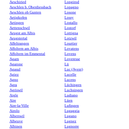
Aeschiried
Longirod
Aeschlen b. Oberdiessbach
Lopagno
Aeschlen ob Gunten
Losone
Aetigkofen
Lossy
Aetingen
Lostallo
Aettenschwil
Lostorf
Aeugst am Albis
Lottigna
Aeugstertal
Lotzwil
Affeltrangen
Lourtier
Affoltern am Albis
Lovatens
Affoltern im Emmental
Lovens
Agarn
Loveresse
Agarone
Lü
Agasul
Luc (Ayent)
Agiez
Lucelle
Agno
Lucens
Agra
Lüchingen
Agriswil
Luchsingen
Aigle
Ludiano
Aïre
Lüen
Aire-la-Ville
Lufingen
Airolo
Lugaggia
Alberswil
Lugano
Albeuve
Lugnez
Albinen
Lugnorre