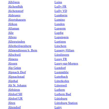
Albligen
Luins
Alchenflüh
Lully FR
Alchenstorf
Lully VD
Aldesago
Lumbrein
Algetshausen
Lumino
Alikon
Lunden
Allaman
Lungern
Alle
Lupfig
Allens
Lupsingen
Allenwinden
Lurtigen
Allerheiligenberg
Lüscherz
Allmendingen b. Bern
Lussery-Villars
Allschwil
Lüsslingen
Almens
Lussy FR
Alosen
Lussy-sur-Morges
Alp Grüm
Lustdorf
Alpnach Dorf
Lustmühle
Alpnachstad
Luterbach
Alpthal
Lüterkofen
Alt St. Johann
Lüterswil
Altbüron
Luthern
Altdorf SH
Luthern Bad
Altdorf UR
Lütisburg
Alten
Lütisburg Station
Altendorf
Lutry