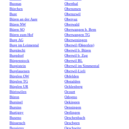
Buonas
Oberthal
Bürchen
Oberurnen
Bure
Oberuzwil
Büren an der Aare
Obervaz
Büren NW
Oberwald
Büren SO
Oberwangen b. Bern
Büren zum Hof
Oberwangen TG
Burg AG
Oberweningen
Burg im Leimental
Oberwil (Dägerlen)
Burgäschi
Oberwil b. Büren
Burgdorf
Oberwil b. Zug
Bürgenstock
Oberwil BL
Burgistein
Oberwil im Simmental
Burglauenen
Oberwil-Lieli
Bürglen OW
Obfelden
Bürglen TG
Obstalden
Bürglen UR
Ochlenberg
Büriswilen
Ocourt
Büron
Odogno
Bursinel
Oekingen
Bursins
Oensingen
Burtigny
Oerlingen
Buseno
Oeschenbach
Büsserach
Oeschgen
Bussigny
Oeschseite