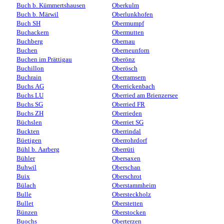
Buch b. Kümmertshausen
Oberkulm
Buch b. Märwil
Oberlunkhofen
Buch SH
Obermumpf
Buchackern
Obermutten
Buchberg
Obernau
Buchen
Oberneunforn
Buchen im Prättigau
Oberönz
Buchillon
Oberösch
Buchrain
Oberramsern
Buchs AG
Oberrickenbach
Buchs LU
Oberried am Brienzersee
Buchs SG
Oberried FR
Buchs ZH
Oberrieden
Büchslen
Oberriet SG
Buckten
Oberrindal
Büetigen
Oberrohrdorf
Bühl b. Aarberg
Oberrüti
Bühler
Obersaxen
Buhwil
Oberschan
Buix
Oberschrot
Bülach
Oberstammheim
Bulle
Obersteckholz
Bullet
Oberstetten
Bünzen
Oberstocken
Buochs
Oberterzen