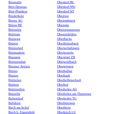
Brontallo
Oberdorf BL
Brot-Dessous
Oberdorf NW
Brot-Plamboz
Oberdorf SO
Bruderholz
Oberegg
Brugg AG
Oberembrach
Brügg BE
Oberems
Brügglen
Oberengstringen
Brülisau
Oberentfelden
Brunegg
Oberflachs
Brünig
Oberfrittenbach
Brünisried
Obergerlafingen
Brunnadern
Obergesteln
Brunnen
Oberglatt ZH
Brunnenthal
Obergoldbach
Brusino Arsizio
Obergösgen
Brusio
Oberhallau
Bruson
Oberhasli
Brüttelen
Oberhelfenschwil
Brütten
Oberhof
Brüttisellen
Oberhofen AG
Bruzella
Oberhofen am Thunersee
Bubendorf
Oberhofen TG
Bubikon
Oberhünigen
Buch am Irchel
Oberiberg
Buch b. Frauenfeld
Oberkirch LU