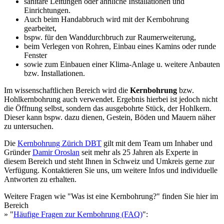
sanitäre Leitungen oder ähnliche Installationen und
Einrichtungen.
Auch beim Handabbruch wird mit der Kernbohrung
gearbeitet,
bspw. für den Wanddurchbruch zur Raumerweiterung,
beim Verlegen von Rohren, Einbau eines Kamins oder runde
Fenster
sowie zum Einbauen einer Klima-Anlage u. weitere Anbauten
bzw. Installationen.
Im wissenschaftlichen Bereich wird die
Kernbohrung
bzw.
Hohlkernbohrung auch verwendet. Ergebnis hierbei ist jedoch nicht
die Öffnung selbst, sondern das ausgebohrte Stück, der Hohlkern.
Dieser kann bspw. dazu dienen, Gestein, Böden und Mauern näher
zu untersuchen.
Die
Kernbohrung Zürich DBT
gilt mit dem Team um Inhaber und
Gründer
Damir Oroslan
seit mehr als 25 Jahren als Experte in
diesem Bereich und steht Ihnen in Schweiz und Umkreis gerne zur
Verfügung. Kontaktieren Sie uns, um weitere Infos und individuelle
Antworten zu erhalten.
Weitere Fragen wie "Was ist eine Kernbohrung?" finden Sie hier im
Bereich
» "
Häufige Fragen zur Kernbohrung (FAQ)
":