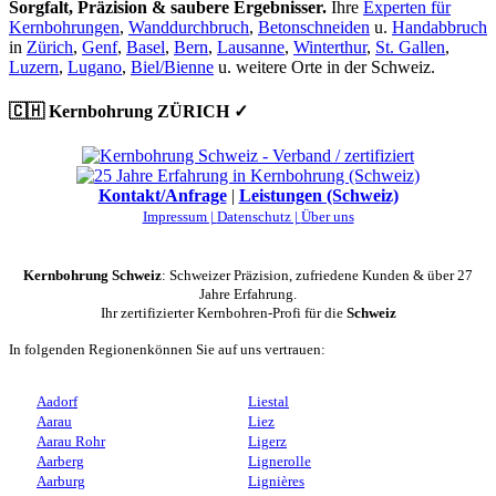
Sorgfalt, Präzision & saubere Ergebnisser.
Ihre
Experten für
Kernbohrungen
,
Wanddurchbruch
,
Betonschneiden
u.
Handabbruch
in
Zürich
,
Genf
,
Basel
,
Bern
,
Lausanne
,
Winterthur
,
St. Gallen
,
Luzern
,
Lugano
,
Biel/Bienne
u. weitere Orte in der Schweiz.
🇨🇭 Kernbohrung ZÜRICH ✓
Kontakt/Anfrage
|
Leistungen (Schweiz)
Impressum |
Datenschutz |
Über uns
Kernbohrung Schweiz
: Schweizer Präzision, zufriedene Kunden & über 27
Jahre Erfahrung.
Ihr zertifizierter Kernbohren-Profi für die
Schweiz
In folgenden Regionenkönnen Sie auf uns vertrauen:
Aadorf
Liestal
Aarau
Liez
Aarau Rohr
Ligerz
Aarberg
Lignerolle
Aarburg
Lignières