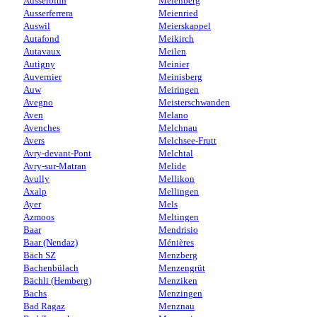
Ausserbinn
Meienberg
Ausserferrera
Meienried
Auswil
Meierskappel
Autafond
Meikirch
Autavaux
Meilen
Autigny
Meinier
Auvernier
Meinisberg
Auw
Meiringen
Avegno
Meisterschwanden
Aven
Melano
Avenches
Melchnau
Avers
Melchsee-Frutt
Avry-devant-Pont
Melchtal
Avry-sur-Matran
Melide
Avully
Mellikon
Axalp
Mellingen
Ayer
Mels
Azmoos
Meltingen
Baar
Mendrisio
Baar (Nendaz)
Ménières
Bäch SZ
Menzberg
Bachenbülach
Menzengrüt
Bächli (Hemberg)
Menziken
Bachs
Menzingen
Bad Ragaz
Menznau