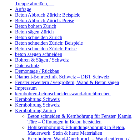
Treppe abreißen, …
Anfrage
Beton Abbruch Zürich: Beispiele
Beton Abbruch Zürich: Preise
Beton bohren Zürich
Beton sägen Zürich
Beton schneiden Zürich
Beton schneiden Zürich: Beispiele
Beton schneiden Zürich: Preise
beton-saegen-schneiden
Bohren & Sägen / Schweiz
Datenschutz
Demontage / Rückbau
Diament-Bohrtechnik Schweiz – DBT Schweiz
Fenster erweitern / vergrößern, Wand & Beton sägen
Impressum
kernbohren-betonschneiden-wand-durchbrechen
Kernbohrung Schweiz
Kernbohrung Schweiz
Kernbohrung Zürich
Beton schneiden & Kernbohrung für Fenster, Kamin,
Türe – Öffnungen in Beton herstellen
Hohlkernbohrung: Erkundungsbohrung in Beton,
Mauerwerk, Stein & harte Materialien
Kernbohren: Wand-Durchbruch – Wand entfernen /