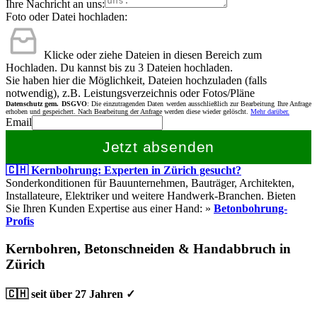
Ihre Nachricht an uns:
Foto oder Datei hochladen:
Klicke oder ziehe Dateien in diesen Bereich zum
Hochladen.
Du kannst bis zu 3 Dateien hochladen.
Sie haben hier die Möglichkeit, Dateien hochzuladen (falls
notwendig), z.B. Leistungsverzeichnis oder Fotos/Pläne
Datenschutz gem. DSGVO
: Die einzutragenden Daten werden ausschließlich zur Bearbeitung Ihre Anfrage
erhoben und gespeichert. Nach Bearbeitung der Anfrage werden diese wieder gelöscht.
Mehr darüber.
Email
Jetzt absenden
🇨🇭 Kernbohrung: Experten in Zürich gesucht?
Sonderkonditionen für Bauunternehmen, Bauträger, Architekten,
Installateure, Elektriker und weitere Handwerk-Branchen. Bieten
Sie Ihren Kunden Expertise aus einer Hand: »
Betonbohrung-
Profis
Kernbohren, Betonschneiden & Handabbruch in
Zürich
🇨🇭 seit über 27 Jahren ✓