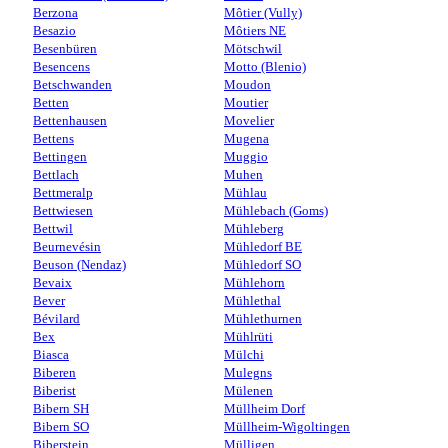
Berzona
Môtier (Vully)
Besazio
Môtiers NE
Besenbüren
Mötschwil
Besencens
Motto (Blenio)
Betschwanden
Moudon
Betten
Moutier
Bettenhausen
Movelier
Bettens
Mugena
Bettingen
Muggio
Bettlach
Muhen
Bettmeralp
Mühlau
Bettwiesen
Mühlebach (Goms)
Bettwil
Mühleberg
Beurnevésin
Mühledorf BE
Beuson (Nendaz)
Mühledorf SO
Bevaix
Mühlehorn
Bever
Mühlethal
Bévilard
Mühlethurnen
Bex
Mühlrüti
Biasca
Mülchi
Biberen
Mulegns
Biberist
Mülenen
Bibern SH
Müllheim Dorf
Bibern SO
Müllheim-Wigoltingen
Biberstein
Mülligen