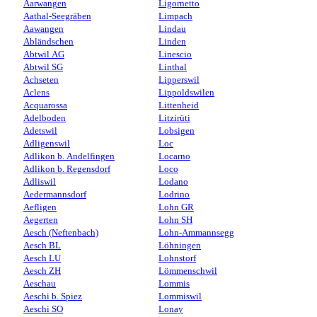
Aarwangen
Ligornetto
Aathal-Seegräben
Limpach
Aawangen
Lindau
Abländschen
Linden
Abtwil AG
Linescio
Abtwil SG
Linthal
Achseten
Lipperswil
Aclens
Lippoldswilen
Acquarossa
Littenheid
Adelboden
Litzirüti
Adetswil
Lobsigen
Adligenswil
Loc
Adlikon b. Andelfingen
Locarno
Adlikon b. Regensdorf
Loco
Adliswil
Lodano
Aedermannsdorf
Lodrino
Aefligen
Lohn GR
Aegerten
Lohn SH
Aesch (Neftenbach)
Lohn-Ammannsegg
Aesch BL
Löhningen
Aesch LU
Lohnstorf
Aesch ZH
Lömmenschwil
Aeschau
Lommis
Aeschi b. Spiez
Lommiswil
Aeschi SO
Lonay