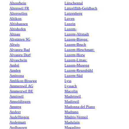
Altenrhein
Lütschental
Alterswil FR
Lützelflüh-Goldbach
Alterswilen
Lutzenberg
Altikon
Luven
Altishausen
Luzein
Altishofen
Luzern-
Altnau
Luzern-Altstadt
Altstätten SG
Luzern-Biregg:
Altwis
Luzern-Bruch
Alvaneu Bad
Luzern-Hirschmatt:
Alvaneu Dorf
Luzern-Horw
Alvaschein
Luzern-Littau:
Ambrì
Luzern-Musegg
Amden
Luzern-Reussbühl
Aminona
Luzern-Süd
Amlikon-Bissegg
Lyss
Ammerswil AG
Lyssach
Ammerzwil BE
Macolin
Amriswil
Madetswil
Amsoldingen
Madiswil
Amsteg
Madonna del Piano
Andeer
Madrano
Andelfingen
Mädris-Vermol
Andermatt
Madulain
Andhausen
Magadino