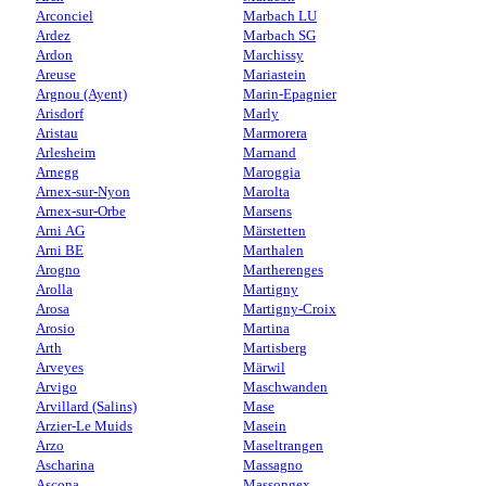
Arconciel
Marbach LU
Ardez
Marbach SG
Ardon
Marchissy
Areuse
Mariastein
Argnou (Ayent)
Marin-Epagnier
Arisdorf
Marly
Aristau
Marmorera
Arlesheim
Marnand
Arnegg
Maroggia
Arnex-sur-Nyon
Marolta
Arnex-sur-Orbe
Marsens
Arni AG
Märstetten
Arni BE
Marthalen
Arogno
Martherenges
Arolla
Martigny
Arosa
Martigny-Croix
Arosio
Martina
Arth
Martisberg
Arveyes
Märwil
Arvigo
Maschwanden
Arvillard (Salins)
Mase
Arzier-Le Muids
Masein
Arzo
Maseltrangen
Ascharina
Massagno
Ascona
Massongex