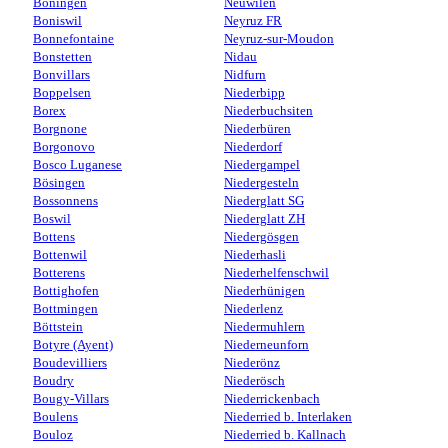
Boningen
Neuwilen
Boniswil
Neyruz FR
Bonnefontaine
Neyruz-sur-Moudon
Bonstetten
Nidau
Bonvillars
Nidfurn
Boppelsen
Niederbipp
Borex
Niederbuchsiten
Borgnone
Niederbüren
Borgonovo
Niederdorf
Bosco Luganese
Niedergampel
Bösingen
Niedergesteln
Bossonnens
Niederglatt SG
Boswil
Niederglatt ZH
Bottens
Niedergösgen
Bottenwil
Niederhasli
Botterens
Niederhelfenschwil
Bottighofen
Niederhünigen
Bottmingen
Niederlenz
Böttstein
Niedermuhlern
Botyre (Ayent)
Niederneunforn
Boudevilliers
Niederönz
Boudry
Niederösch
Bougy-Villars
Niederrickenbach
Boulens
Niederried b. Interlaken
Bouloz
Niederried b. Kallnach