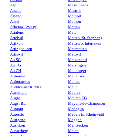
Asp
Massonnens
Assens
Mastrils
Astano
Mathod
Asuel
Mathon
Athenaz (Avusy)
Matran
Attalens
Matt
Attelwil
Matten (St. Stephan)
Attikon
Matten b. Interlaken
Attinghausen
Mattstetten
Attiswil
Mattwil
Au SG
Matzendorf
Au TG
Matzingen
Au ZH
Mauborget
Aubonne
Mauensee
Auboranges
Maules
Auddes-sur-Riddes
Maur
Auenstein
Mauraz
Augio
Mauren TG
Augst BL
Mayens-de-Chamoson
Aumont
Medeglia
Auressio
Medels im Rheinwald
Aurigeno
Meggen
Auslikon
Mehlsecken
Ausserberg
Meien