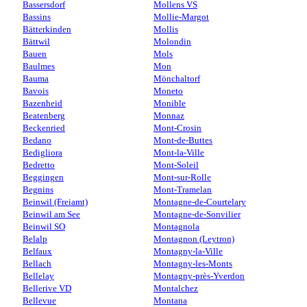
Bassersdorf
Mollens VS
Bassins
Mollie-Margot
Bätterkinden
Mollis
Bättwil
Molondin
Bauen
Mols
Baulmes
Mon
Bauma
Mönchaltorf
Bavois
Moneto
Bazenheid
Monible
Beatenberg
Monnaz
Beckenried
Mont-Crosin
Bedano
Mont-de-Buttes
Bedigliora
Mont-la-Ville
Bedretto
Mont-Soleil
Beggingen
Mont-sur-Rolle
Begnins
Mont-Tramelan
Beinwil (Freiamt)
Montagne-de-Courtelary
Beinwil am See
Montagne-de-Sonvilier
Beinwil SO
Montagnola
Belalp
Montagnon (Leytron)
Belfaux
Montagny-la-Ville
Bellach
Montagny-les-Monts
Bellelay
Montagny-près-Yverdon
Bellerive VD
Montalchez
Bellevue
Montana