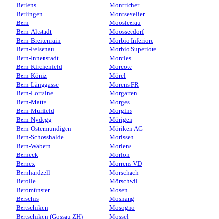
Berlens
Montricher
Berlingen
Montsevelier
Bern
Moosleerau
Bern-Altstadt
Moosseedorf
Bern-Breitenrain
Morbio Inferiore
Bern-Felsenau
Morbio Superiore
Bern-Innenstadt
Morcles
Bern-Kirchenfeld
Morcote
Bern-Köniz
Mörel
Bern-Länggasse
Morens FR
Bern-Lorraine
Morgarten
Bern-Matte
Morges
Bern-Murifeld
Morgins
Bern-Nydegg
Mörigen
Bern-Ostermundigen
Möriken AG
Bern-Schosshalde
Morissen
Bern-Wabern
Morlens
Berneck
Morlon
Bernex
Morrens VD
Bernhardzell
Morschach
Berolle
Mörschwil
Beromünster
Mosen
Berschis
Mosnang
Bertschikon
Mosogno
Bertschikon (Gossau ZH)
Mossel