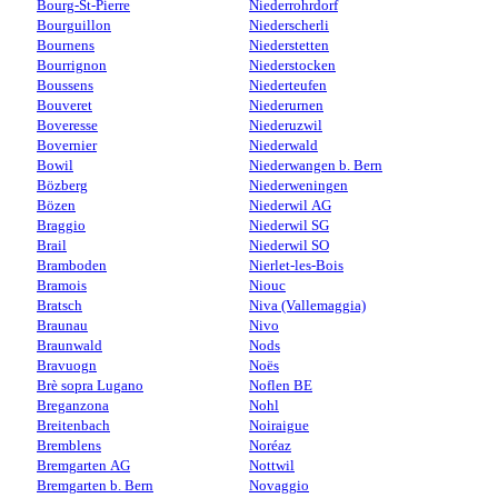
Bourg-St-Pierre
Niederrohrdorf
Bourguillon
Niederscherli
Bournens
Niederstetten
Bourrignon
Niederstocken
Boussens
Niederteufen
Bouveret
Niederurnen
Boveresse
Niederuzwil
Bovernier
Niederwald
Bowil
Niederwangen b. Bern
Bözberg
Niederweningen
Bözen
Niederwil AG
Braggio
Niederwil SG
Brail
Niederwil SO
Bramboden
Nierlet-les-Bois
Bramois
Niouc
Bratsch
Niva (Vallemaggia)
Braunau
Nivo
Braunwald
Nods
Bravuogn
Noës
Brè sopra Lugano
Noflen BE
Breganzona
Nohl
Breitenbach
Noiraigue
Bremblens
Noréaz
Bremgarten AG
Nottwil
Bremgarten b. Bern
Novaggio