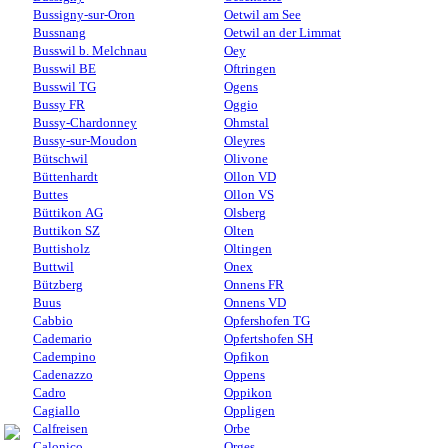
Bussigny-sur-Oron
Oetwil am See
Bussnang
Oetwil an der Limmat
Busswil b. Melchnau
Oey
Busswil BE
Oftringen
Busswil TG
Ogens
Bussy FR
Oggio
Bussy-Chardonney
Ohmstal
Bussy-sur-Moudon
Oleyres
Bütschwil
Olivone
Büttenhardt
Ollon VD
Buttes
Ollon VS
Büttikon AG
Olsberg
Buttikon SZ
Olten
Buttisholz
Oltingen
Buttwil
Onex
Bützberg
Onnens FR
Buus
Onnens VD
Cabbio
Opfershofen TG
Cademario
Opfertshofen SH
Cadempino
Opfikon
Cadenazzo
Oppens
Cadro
Oppikon
Cagiallo
Oppligen
Calfreisen
Orbe
Calonico
Orges