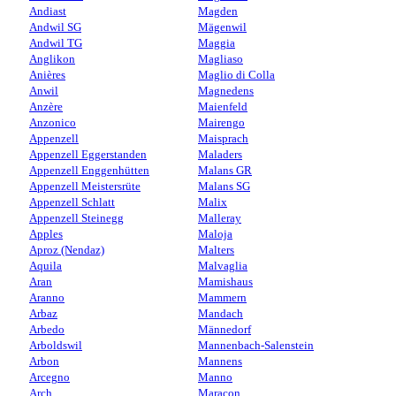
Andiast
Magden
Andwil SG
Mägenwil
Andwil TG
Maggia
Anglikon
Magliaso
Anières
Maglio di Colla
Anwil
Magnedens
Anzère
Maienfeld
Anzonico
Mairengo
Appenzell
Maisprach
Appenzell Eggerstanden
Maladers
Appenzell Enggenhütten
Malans GR
Appenzell Meistersrüte
Malans SG
Appenzell Schlatt
Malix
Appenzell Steinegg
Malleray
Apples
Maloja
Aproz (Nendaz)
Malters
Aquila
Malvaglia
Aran
Mamishaus
Aranno
Mammern
Arbaz
Mandach
Arbedo
Männedorf
Arboldswil
Mannenbach-Salenstein
Arbon
Mannens
Arcegno
Manno
Arch
Maracon