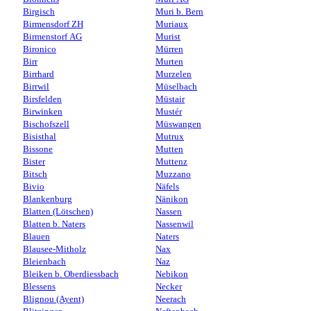
Birgisch
Muri b. Bern
Birmensdorf ZH
Muriaux
Birmenstorf AG
Murist
Bironico
Mürren
Birr
Murten
Birrhard
Murzelen
Birrwil
Müselbach
Birsfelden
Müstair
Birwinken
Mustér
Bischofszell
Müswangen
Bisisthal
Mutrux
Bissone
Mutten
Bister
Muttenz
Bitsch
Muzzano
Bivio
Näfels
Blankenburg
Nänikon
Blatten (Lötschen)
Nassen
Blatten b. Naters
Nassenwil
Blauen
Naters
Blausee-Mitholz
Nax
Bleienbach
Naz
Bleiken b. Oberdiessbach
Nebikon
Blessens
Necker
Blignou (Ayent)
Neerach