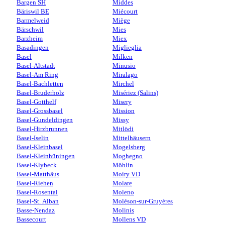
Bargen SH
Middes
Bäriswil BE
Miécourt
Barmelweid
Miège
Bärschwil
Mies
Barzheim
Miex
Basadingen
Miglieglia
Basel
Milken
Basel-Altstadt
Minusio
Basel-Am Ring
Miralago
Basel-Bachletten
Mirchel
Basel-Bruderholz
Misériez (Salins)
Basel-Gotthelf
Misery
Basel-Grossbasel
Mission
Basel-Gundeldingen
Missy
Basel-Hirzbrunnen
Mitlödi
Basel-Iselin
Mittelhäusern
Basel-Kleinbasel
Mogelsberg
Basel-Kleinhüningen
Moghegno
Basel-Klybeck
Möhlin
Basel-Matthäus
Moiry VD
Basel-Riehen
Molare
Basel-Rosental
Moleno
Basel-St. Alban
Moléson-sur-Gruyères
Basse-Nendaz
Molinis
Bassecourt
Mollens VD