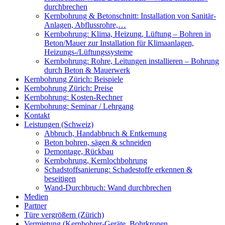
durchbrechen
Kernbohrung & Betonschnitt: Installation von Sanitär-
Anlagen, Abflussrohre,…
Kernbohrung: Klima, Heizung, Lüftung – Bohren in
Beton/Mauer zur Installation für Klimaanlagen,
Heizungs-/Lüftungssysteme
Kernbohrung: Rohre, Leitungen installieren – Bohrung
durch Beton & Mauerwerk
Kernbohrung Zürich: Beispiele
Kernbohrung Zürich: Preise
Kernbohrung: Kosten-Rechner
Kernbohrung: Seminar / Lehrgang
Kontakt
Leistungen (Schweiz)
Abbruch, Handabbruch & Entkernung
Beton bohren, sägen & schneiden
Demontage, Rückbau
Kernbohrung, Kernlochbohrung
Schadstoffsanierung: Schadestoffe erkennen &
beseitigen
Wand-Durchbruch: Wand durchbrechen
Medien
Partner
Türe vergrößern (Zürich)
Vermietung (Kernbohrer-Geräte, Bohrkronen