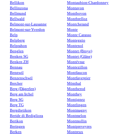
Bellikon
Montaubion-Chardonney
Bellinzona
Montavon
Bellmund
Montbovon
Bellwald
Montbrelloz
Belmont-sur-Lausanne
Montcherand
Belmont-sur-Yverdon
Monte
Belp
Monte Carasso
Belpberg
Monteggio
Belprahon
Montenol
Benglen
Montet (Broye)
Benken SG
Montet (Glâne)
Benken ZH
Montévraz
Bennau
Montezillon
Bennwil
Montfaucon
Benzenschwil
Montfavergier
Bercher
Mönthal
Berg (Dägerlen)
Montherod
Berg am Irchel
Monthey
Berg SG
Montignez
Berg TG
Montlingen
Bergdietikon
Montmagny
Beride di Bedigliora
Montmelon
Berikon
Montmollin
Beringen
Montpreveyres
Berken
Montreux