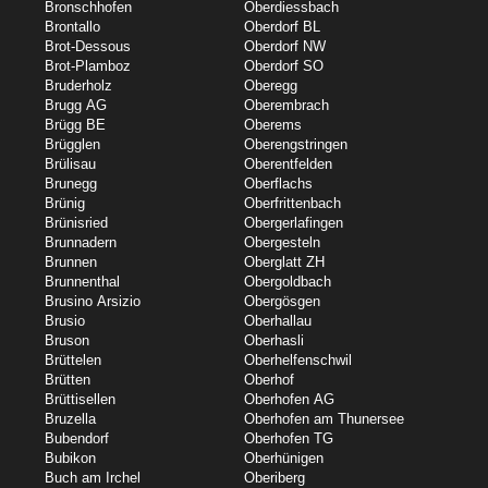
Bronschhofen
Oberdiessbach
Brontallo
Oberdorf BL
Brot-Dessous
Oberdorf NW
Brot-Plamboz
Oberdorf SO
Bruderholz
Oberegg
Brugg AG
Oberembrach
Brügg BE
Oberems
Brügglen
Oberengstringen
Brülisau
Oberentfelden
Brunegg
Oberflachs
Brünig
Oberfrittenbach
Brünisried
Obergerlafingen
Brunnadern
Obergesteln
Brunnen
Oberglatt ZH
Brunnenthal
Obergoldbach
Brusino Arsizio
Obergösgen
Brusio
Oberhallau
Bruson
Oberhasli
Brüttelen
Oberhelfenschwil
Brütten
Oberhof
Brüttisellen
Oberhofen AG
Bruzella
Oberhofen am Thunersee
Bubendorf
Oberhofen TG
Bubikon
Oberhünigen
Buch am Irchel
Oberiberg