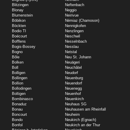
Blitzingen
Neftenbach
Blonay
Neggio
Blumenstein
Neirivue
Böbikon
Némiaz (Chamoson)
Böckten
Nennigkofen
Bodio TI
Nenzlingen
Boécourt
Neschwil
Bofflens
Nesselnbach
Bogis-Bossey
Nesslau
Bogno
Netstal
Bôle
Neu St. Johann
Bolken
Neuägeri
Boll
Neuchâtel
Bolligen
Neudorf
Bollingen
Neuenburg
Bollion
Neuendorf
Bollodingen
Neuenegg
Boltigen
Neuenhof
Bombinasco
Neuenkirch
Bonaduz
Neuhaus SG
Bonau
Neuhausen am Rheinfall
Boncourt
Neuheim
Bondo
Neukirch (Egnach)
Bonfol
Neukirch an der Thur