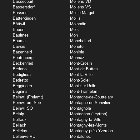
Bassecourt
Mollens VD
Bassersdorf
Mollens VS
Bassins
Mollie-Margot
Bätterkinden
Mollis
Bättwil
Molondin
Bauen
Mols
Baulmes
Mon
Bauma
Mönchaltorf
Bavois
Moneto
Bazenheid
Monible
Beatenberg
Monnaz
Beckenried
Mont-Crosin
Bedano
Mont-de-Buttes
Bedigliora
Mont-la-Ville
Bedretto
Mont-Soleil
Beggingen
Mont-sur-Rolle
Begnins
Mont-Tramelan
Beinwil (Freiamt)
Montagne-de-Courtelary
Beinwil am See
Montagne-de-Sonvilier
Beinwil SO
Montagnola
Belalp
Montagnon (Leytron)
Belfaux
Montagny-la-Ville
Bellach
Montagny-les-Monts
Bellelay
Montagny-près-Yverdon
Bellerive VD
Montalchez