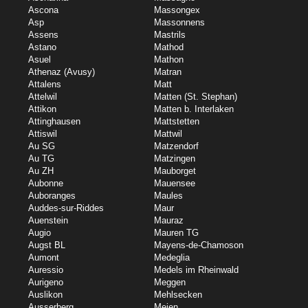
Ascona
Massongex
Asp
Massonnens
Assens
Mastrils
Astano
Mathod
Asuel
Mathon
Athenaz (Avusy)
Matran
Attalens
Matt
Attelwil
Matten (St. Stephan)
Attikon
Matten b. Interlaken
Attinghausen
Mattstetten
Attiswil
Mattwil
Au SG
Matzendorf
Au TG
Matzingen
Au ZH
Mauborget
Aubonne
Mauensee
Auboranges
Maules
Auddes-sur-Riddes
Maur
Auenstein
Mauraz
Augio
Mauren TG
Augst BL
Mayens-de-Chamoson
Aumont
Medeglia
Auressio
Medels im Rheinwald
Aurigeno
Meggen
Auslikon
Mehlsecken
Ausserberg
Meien