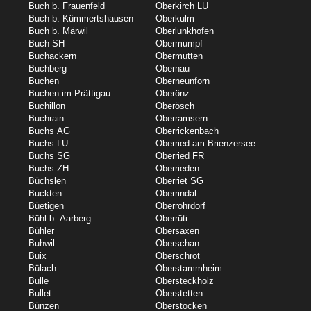
Buch b. Frauenfeld
Oberkirch LU
Buch b. Kümmertshausen
Oberkulm
Buch b. Märwil
Oberlunkhofen
Buch SH
Obermumpf
Buchackern
Obermutten
Buchberg
Obernau
Buchen
Oberneunforn
Buchen im Prättigau
Oberönz
Buchillon
Oberösch
Buchrain
Oberramsern
Buchs AG
Oberrickenbach
Buchs LU
Oberried am Brienzersee
Buchs SG
Oberried FR
Buchs ZH
Oberrieden
Büchslen
Oberriet SG
Buckten
Oberrindal
Büetigen
Oberrohrdorf
Bühl b. Aarberg
Oberrüti
Bühler
Obersaxen
Buhwil
Oberschan
Buix
Oberschrot
Bülach
Oberstammheim
Bulle
Obersteckholz
Bullet
Oberstetten
Bünzen
Oberstocken