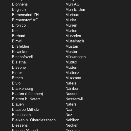
Bionnens
Muri AG
Birgisch
Muri b. Bern
Birmensdorf ZH
Muriaux
Birmenstorf AG
Murist
Bironico
Mürren
Birr
Murten
Birrhard
Murzelen
Birrwil
Müselbach
Birsfelden
Müstair
Birwinken
Mustér
Bischofszell
Müswangen
Bisisthal
Mutrux
Bissone
Mutten
Bister
Muttenz
Bitsch
Muzzano
Bivio
Näfels
Blankenburg
Nänikon
Blatten (Lötschen)
Nassen
Blatten b. Naters
Nassenwil
Blauen
Naters
Blausee-Mitholz
Nax
Bleienbach
Naz
Bleiken b. Oberdiessbach
Nebikon
Blessens
Necker
Blignou (Ayent)
Neerach