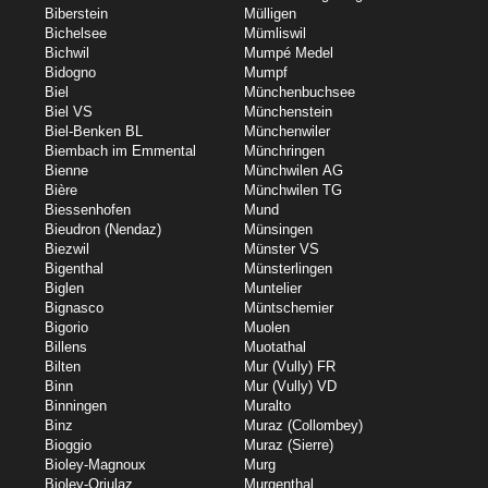
Biberstein
Mülligen
Bichelsee
Mümliswil
Bichwil
Mumpé Medel
Bidogno
Mumpf
Biel
Münchenbuchsee
Biel VS
Münchenstein
Biel-Benken BL
Münchenwiler
Biembach im Emmental
Münchringen
Bienne
Münchwilen AG
Bière
Münchwilen TG
Biessenhofen
Mund
Bieudron (Nendaz)
Münsingen
Biezwil
Münster VS
Bigenthal
Münsterlingen
Biglen
Muntelier
Bignasco
Müntschemier
Bigorio
Muolen
Billens
Muotathal
Bilten
Mur (Vully) FR
Binn
Mur (Vully) VD
Binningen
Muralto
Binz
Muraz (Collombey)
Bioggio
Muraz (Sierre)
Bioley-Magnoux
Murg
Bioley-Orjulaz
Murgenthal