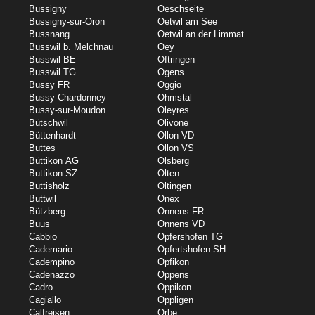
Bussigny
Oeschseite
Bussigny-sur-Oron
Oetwil am See
Bussnang
Oetwil an der Limmat
Busswil b. Melchnau
Oey
Busswil BE
Oftringen
Busswil TG
Ogens
Bussy FR
Oggio
Bussy-Chardonney
Ohmstal
Bussy-sur-Moudon
Oleyres
Bütschwil
Olivone
Büttenhardt
Ollon VD
Buttes
Ollon VS
Büttikon AG
Olsberg
Buttikon SZ
Olten
Buttisholz
Oltingen
Buttwil
Onex
Bützberg
Onnens FR
Buus
Onnens VD
Cabbio
Opfershofen TG
Cademario
Opfertshofen SH
Cadempino
Opfikon
Cadenazzo
Oppens
Cadro
Oppikon
Cagiallo
Oppligen
Calfreisen
Orbe