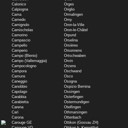
Calonico
Orges
Calpiogna
Origlio
Cama
Ormalingen
Camedo
Orny
Camignolo
Oron-la-Ville
Camischolas
Oron-le-Châtel
Camorino
Orpund
Campascio
Orselina
Campello
Orsières
Camperio
Orsonnens
Campo (Blenio)
Ortschwaben
Campo (Vallemaggia)
Orvin
Campocologno
Orzens
Campora
Oschwand
Camuns
Osco
Caneggio
Osogna
Canobbio
Ospizio Bernina
Capolago
Ossingen
Carabbia
Osterfingen
Carabietta
Ostermundigen
Carena
Otelfingen
Carì
Othmarsingen
Carona
Ottenbach
Carouge GE
Ottikon (Gossau ZH)
Carrouge VD
Ottikon b. Kemptthal