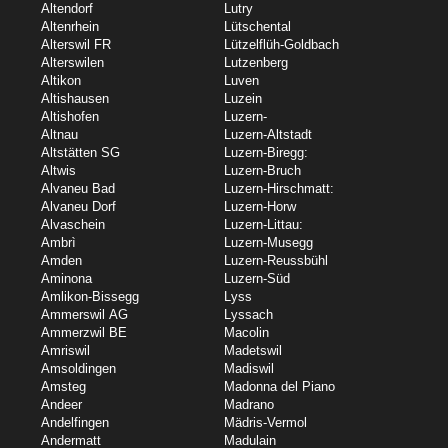
Altendorf
Lutry
Altenrhein
Lütschental
Alterswil FR
Lützelflüh-Goldbach
Alterswilen
Lutzenberg
Altikon
Luven
Altishausen
Luzein
Altishofen
Luzern-
Altnau
Luzern-Altstadt
Altstätten SG
Luzern-Biregg:
Altwis
Luzern-Bruch
Alvaneu Bad
Luzern-Hirschmatt:
Alvaneu Dorf
Luzern-Horw
Alvaschein
Luzern-Littau:
Ambrì
Luzern-Musegg
Amden
Luzern-Reussbühl
Aminona
Luzern-Süd
Amlikon-Bissegg
Lyss
Ammerswil AG
Lyssach
Ammerzwil BE
Macolin
Amriswil
Madetswil
Amsoldingen
Madiswil
Amsteg
Madonna del Piano
Andeer
Madrano
Andelfingen
Mädris-Vermol
Andermatt
Madulain