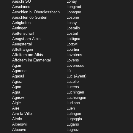
Aeschi SO
Lonay
Aeschiried
Longirod
Aeschlen b. Oberdiessbach
Lopagno
Aeschlen ob Gunten
Losone
Aetigkofen
Lossy
Aetingen
Lostallo
Aettenschwil
Lostorf
Aeugst am Albis
Lottigna
Aeugstertal
Lotzwil
Affeltrangen
Lourtier
Affoltern am Albis
Lovatens
Affoltern im Emmental
Lovens
Agarn
Loveresse
Agarone
Lü
Agasul
Luc (Ayent)
Agiez
Lucelle
Agno
Lucens
Agra
Lüchingen
Agriswil
Luchsingen
Aigle
Ludiano
Aïre
Lüen
Aire-la-Ville
Lufingen
Airolo
Lugaggia
Alberswil
Lugano
Albeuve
Lugnez