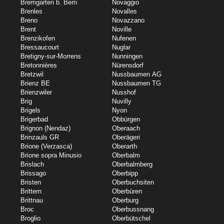
Bremgarten b. Bern
Novaggio
Brenles
Novalles
Breno
Novazzano
Brent
Noville
Brenzikofen
Nufenen
Bressaucourt
Nuglar
Bretigny-sur-Morrens
Nunningen
Bretonnières
Nürensdorf
Bretzwil
Nussbaumen AG
Brienz BE
Nussbaumen TG
Brienzwiler
Nusshof
Brig
Nuvilly
Brigels
Nyon
Brigerbad
Obbürgen
Brignon (Nendaz)
Oberaach
Brinzauls GR
Oberägeri
Brione (Verzasca)
Oberarth
Brione sopra Minusio
Oberbalm
Brislach
Oberbalmberg
Brissago
Oberbipp
Bristen
Oberbuchsiten
Brittern
Oberbüren
Brittnau
Oberburg
Broc
Oberbussnang
Broglio
Oberbütschel