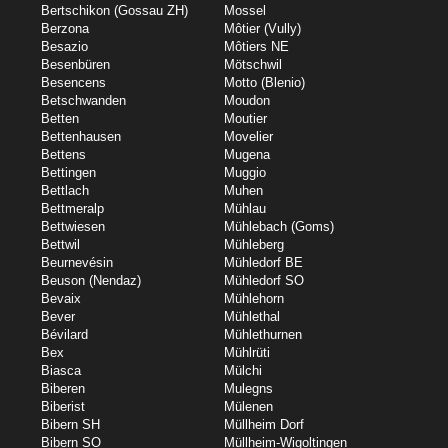
Bertschikon (Gossau ZH)
Mossel
Berzona
Môtier (Vully)
Besazio
Môtiers NE
Besenbüren
Mötschwil
Besencens
Motto (Blenio)
Betschwanden
Moudon
Betten
Moutier
Bettenhausen
Movelier
Bettens
Mugena
Bettingen
Muggio
Bettlach
Muhen
Bettmeralp
Mühlau
Bettwiesen
Mühlebach (Goms)
Bettwil
Mühleberg
Beurnevésin
Mühledorf BE
Beuson (Nendaz)
Mühledorf SO
Bevaix
Mühlehorn
Bever
Mühlethal
Bévilard
Mühlethurnen
Bex
Mühlrüti
Biasca
Mülchi
Biberen
Mulegns
Biberist
Mülenen
Bibern SH
Müllheim Dorf
Bibern SO
Müllheim-Wigoltingen