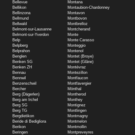
Bellevue
Montana
Bellikon
Montaubion-Chardonney
Bellinzona
Montavon
Bellmund
Montbovon
Bellwald
Montbrelloz
Belmont-sur-Lausanne
Montcherand
Belmont-sur-Yverdon
Monte
Belp
Monte Carasso
Belpberg
Monteggio
Belprahon
Montenol
Benglen
Montet (Broye)
Benken SG
Montet (Glâne)
Benken ZH
Montévraz
Bennau
Montezillon
Bennwil
Montfaucon
Benzenschwil
Montfavergier
Bercher
Mönthal
Berg (Dägerlen)
Montherod
Berg am Irchel
Monthey
Berg SG
Montignez
Berg TG
Montlingen
Bergdietikon
Montmagny
Beride di Bedigliora
Montmelon
Berikon
Montmollin
Beringen
Montpreveyres