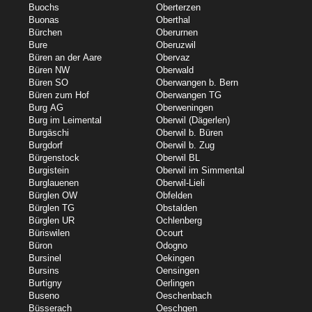
Buochs
Oberterzen
Buonas
Oberthal
Bürchen
Oberurnen
Bure
Oberuzwil
Büren an der Aare
Obervaz
Büren NW
Oberwald
Büren SO
Oberwangen b. Bern
Büren zum Hof
Oberwangen TG
Burg AG
Oberweningen
Burg im Leimental
Oberwil (Dägerlen)
Burgäschi
Oberwil b. Büren
Burgdorf
Oberwil b. Zug
Bürgenstock
Oberwil BL
Burgistein
Oberwil im Simmental
Burglauenen
Oberwil-Lieli
Bürglen OW
Obfelden
Bürglen TG
Obstalden
Bürglen UR
Ochlenberg
Büriswilen
Ocourt
Büron
Odogno
Bursinel
Oekingen
Bursins
Oensingen
Burtigny
Oerlingen
Buseno
Oeschenbach
Büsserach
Oeschgen