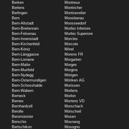
Berken
Montreux
Berlens
Montricher
Berlingen
Montsevelier
Bern
Moosleerau
Bern-Altstadt
Moosseedorf
Bern-Breitenrain
Morbio Inferiore
Bern-Felsenau
Morbio Superiore
Bern-Innenstadt
Morcles
Bern-Kirchenfeld
Morcote
Bern-Köniz
Mörel
Bern-Länggasse
Morens FR
Bern-Lorraine
Morgarten
Bern-Matte
Morges
Bern-Murifeld
Morgins
Bern-Nydegg
Mörigen
Bern-Ostermundigen
Möriken AG
Bern-Schosshalde
Morissen
Bern-Wabern
Morlens
Berneck
Morlon
Bernex
Morrens VD
Bernhardzell
Morschach
Berolle
Mörschwil
Beromünster
Mosen
Berschis
Mosnang
Bertschikon
Mosogno