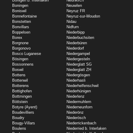
Bönigen b. Interlaken
Neunkirch
Boningen
Neuwilen
Boniswil
Neyruz FR
Bonnefontaine
Neyruz-sur-Moudon
Bonstetten
Nidau
Bonvillars
Nidfurn
Boppelsen
Niederbipp
Borex
Niederbuchsiten
Borgnone
Niederbüren
Borgonovo
Niederdorf
Bosco Luganese
Niedergampel
Bösingen
Niedergesteln
Bossonnens
Niederglatt SG
Boswil
Niederglatt ZH
Bottens
Niedergösgen
Bottenwil
Niederhasli
Botterens
Niederhelfenschwil
Bottighofen
Niederhünigen
Bottmingen
Niederlenz
Böttstein
Niedermuhlern
Botyre (Ayent)
Niederneunforn
Boudevilliers
Niederönz
Boudry
Niederösch
Bougy-Villars
Niederrickenbach
Boulens
Niederried b. Interlaken