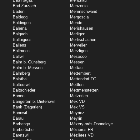
Bad Ragaz
Menznau
Bad Zurzach
Menzonio
Baden
Merenschwand
Baldegg
Mergoscia
Baldingen
Meride
Balerna
Merishausen
Balgach
Merligen
Ballaigues
Merlischachen
Ballens
Mervelier
Ballmoos
Merzligen
Ballwil
Mesocco
Balm b. Günsberg
Messen
Balm b. Messen
Mettau
Balmberg
Mettembert
Balsthal
Mettendorf TG
Balterswil
Mettlen
Baltschieder
Mettmenstetten
Banco
Metzerlen
Bangerten b. Dieterswil
Mex VD
Bänk (Dägerlen)
Mex VS
Bannwil
Meyriez
Bärau
Meyrin
Barbengo
Mézery-près-Donneloye
Barberêche
Mézières FR
Bäretswil
Mézières VD