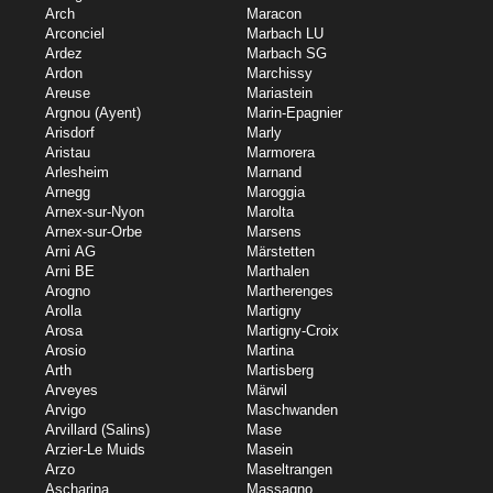
Arch
Maracon
Arconciel
Marbach LU
Ardez
Marbach SG
Ardon
Marchissy
Areuse
Mariastein
Argnou (Ayent)
Marin-Epagnier
Arisdorf
Marly
Aristau
Marmorera
Arlesheim
Marnand
Arnegg
Maroggia
Arnex-sur-Nyon
Marolta
Arnex-sur-Orbe
Marsens
Arni AG
Märstetten
Arni BE
Marthalen
Arogno
Martherenges
Arolla
Martigny
Arosa
Martigny-Croix
Arosio
Martina
Arth
Martisberg
Arveyes
Märwil
Arvigo
Maschwanden
Arvillard (Salins)
Mase
Arzier-Le Muids
Masein
Arzo
Maseltrangen
Ascharina
Massagno