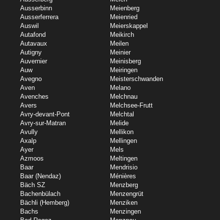
Ausserbinn
Meienberg
Ausserferrera
Meienried
Auswil
Meierskappel
Autafond
Meikirch
Autavaux
Meilen
Autigny
Meinier
Auvernier
Meinisberg
Auw
Meiringen
Avegno
Meisterschwanden
Aven
Melano
Avenches
Melchnau
Avers
Melchsee-Frutt
Avry-devant-Pont
Melchtal
Avry-sur-Matran
Melide
Avully
Mellikon
Axalp
Mellingen
Ayer
Mels
Azmoos
Meltingen
Baar
Mendrisio
Baar (Nendaz)
Ménières
Bäch SZ
Menzberg
Bachenbülach
Menzengrüt
Bächli (Hemberg)
Menziken
Bachs
Menzingen