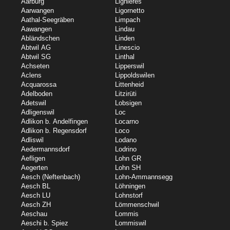
Aarburg
Lignières
Aarwangen
Ligornetto
Aathal-Seegräben
Limpach
Aawangen
Lindau
Abländschen
Linden
Abtwil AG
Linescio
Abtwil SG
Linthal
Achseten
Lipperswil
Aclens
Lippoldswilen
Acquarossa
Littenheid
Adelboden
Litzirüti
Adetswil
Lobsigen
Adligenswil
Loc
Adlikon b. Andelfingen
Locarno
Adlikon b. Regensdorf
Loco
Adliswil
Lodano
Aedermannsdorf
Lodrino
Aefligen
Lohn GR
Aegerten
Lohn SH
Aesch (Neftenbach)
Lohn-Ammannsegg
Aesch BL
Löhningen
Aesch LU
Lohnstorf
Aesch ZH
Lömmenschwil
Aeschau
Lommis
Aeschi b. Spiez
Lommiswil