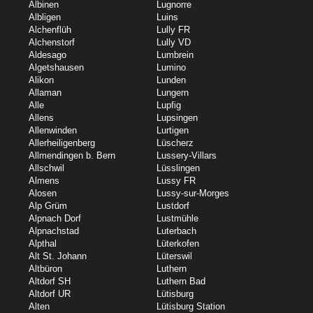
Albinen
Lugnorre
Albligen
Luins
Alchenflüh
Lully FR
Alchenstorf
Lully VD
Aldesago
Lumbrein
Algetshausen
Lumino
Alikon
Lunden
Allaman
Lungern
Alle
Lupfig
Allens
Lupsingen
Allenwinden
Lurtigen
Allerheiligenberg
Lüscherz
Allmendingen b. Bern
Lussery-Villars
Allschwil
Lüsslingen
Almens
Lussy FR
Alosen
Lussy-sur-Morges
Alp Grüm
Lustdorf
Alpnach Dorf
Lustmühle
Alpnachstad
Luterbach
Alpthal
Lüterkofen
Alt St. Johann
Lüterswil
Altbüron
Luthern
Altdorf SH
Luthern Bad
Altdorf UR
Lütisburg
Alten
Lütisburg Station