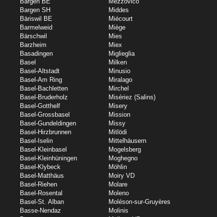
Bargen BE
Mezzovico
Bargen SH
Middes
Bäriswil BE
Miécourt
Barmelweid
Miège
Bärschwil
Mies
Barzheim
Miex
Basadingen
Miglieglia
Basel
Milken
Basel-Altstadt
Minusio
Basel-Am Ring
Miralago
Basel-Bachletten
Mirchel
Basel-Bruderholz
Misériez (Salins)
Basel-Gotthelf
Misery
Basel-Grossbasel
Mission
Basel-Gundeldingen
Missy
Basel-Hirzbrunnen
Mitlödi
Basel-Iselin
Mittelhäusern
Basel-Kleinbasel
Mogelsberg
Basel-Kleinhüningen
Moghegno
Basel-Klybeck
Möhlin
Basel-Matthäus
Moiry VD
Basel-Riehen
Molare
Basel-Rosental
Moleno
Basel-St. Alban
Moléson-sur-Gruyères
Basse-Nendaz
Molinis