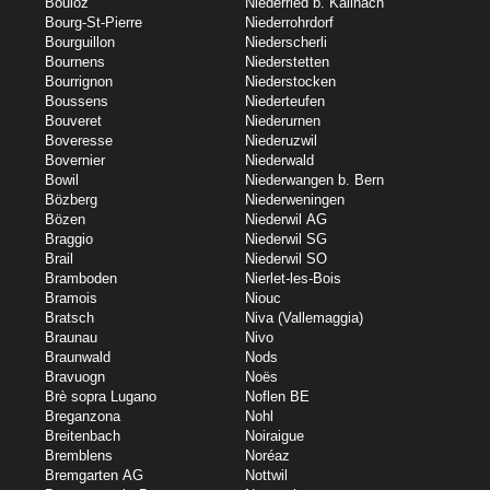
Bouloz
Niederried b. Kallnach
Bourg-St-Pierre
Niederrohrdorf
Bourguillon
Niederscherli
Bournens
Niederstetten
Bourrignon
Niederstocken
Boussens
Niederteufen
Bouveret
Niederurnen
Boveresse
Niederuzwil
Bovernier
Niederwald
Bowil
Niederwangen b. Bern
Bözberg
Niederweningen
Bözen
Niederwil AG
Braggio
Niederwil SG
Brail
Niederwil SO
Bramboden
Nierlet-les-Bois
Bramois
Niouc
Bratsch
Niva (Vallemaggia)
Braunau
Nivo
Braunwald
Nods
Bravuogn
Noës
Brè sopra Lugano
Noflen BE
Breganzona
Nohl
Breitenbach
Noiraigue
Bremblens
Noréaz
Bremgarten AG
Nottwil