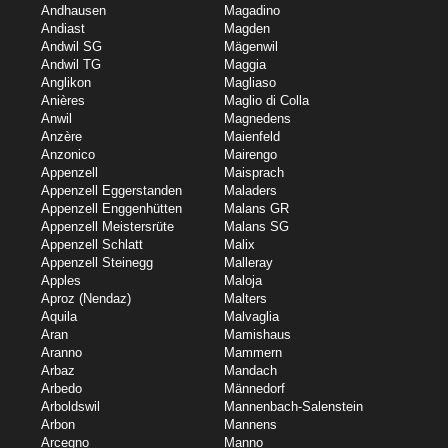
Andhausen
Magadino
Andiast
Magden
Andwil SG
Mägenwil
Andwil TG
Maggia
Anglikon
Magliaso
Anières
Maglio di Colla
Anwil
Magnedens
Anzère
Maienfeld
Anzonico
Mairengo
Appenzell
Maisprach
Appenzell Eggerstanden
Maladers
Appenzell Enggenhütten
Malans GR
Appenzell Meistersrüte
Malans SG
Appenzell Schlatt
Malix
Appenzell Steinegg
Malleray
Apples
Maloja
Aproz (Nendaz)
Malters
Aquila
Malvaglia
Aran
Mamishaus
Aranno
Mammern
Arbaz
Mandach
Arbedo
Männedorf
Arboldswil
Mannenbach-Salenstein
Arbon
Mannens
Arcegno
Manno