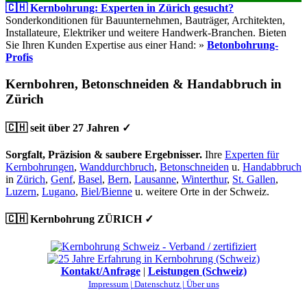
🇨🇭 Kernbohrung: Experten in Zürich gesucht?
Sonderkonditionen für Bauunternehmen, Bauträger, Architekten,
Installateure, Elektriker und weitere Handwerk-Branchen. Bieten
Sie Ihren Kunden Expertise aus einer Hand: »
Betonbohrung-
Profis
Kernbohren, Betonschneiden & Handabbruch in
Zürich
🇨🇭 seit über 27 Jahren ✓
Sorgfalt, Präzision & saubere Ergebnisser.
Ihre
Experten für
Kernbohrungen
,
Wanddurchbruch
,
Betonschneiden
u.
Handabbruch
in
Zürich
,
Genf
,
Basel
,
Bern
,
Lausanne
,
Winterthur
,
St. Gallen
,
Luzern
,
Lugano
,
Biel/Bienne
u. weitere Orte in der Schweiz.
🇨🇭 Kernbohrung ZÜRICH ✓
Kontakt/Anfrage
|
Leistungen (Schweiz)
Impressum |
Datenschutz |
Über uns