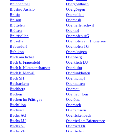
Brunnenthal
Obergoldbach
Brusino Arsizio
Obergösgen
Brusio
Oberhallau
Bruson
Oberhasli
Brüttelen
Oberhelfenschwil
Brütten
Oberhof
Brüttisellen
Oberhofen AG
Bruzella
Oberhofen am Thunersee
Bubendorf
Oberhofen TG
Bubikon
Oberhünigen
Buch am Irchel
Oberiberg
Buch b. Frauenfeld
Oberkirch LU
Buch b. Kümmertshausen
Oberkulm
Buch b. Märwil
Oberlunkhofen
Buch SH
Obermumpf
Buchackern
Obermutten
Buchberg
Obernau
Buchen
Oberneunforn
Buchen im Prättigau
Oberönz
Buchillon
Oberösch
Buchrain
Oberramsern
Buchs AG
Oberrickenbach
Buchs LU
Oberried am Brienzersee
Buchs SG
Oberried FR
Buchs ZH
Oberrieden