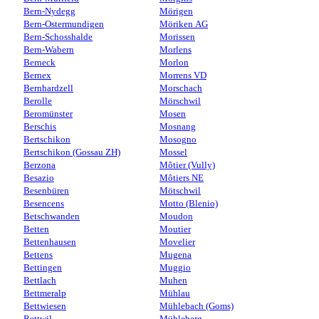
Bern-Nydegg
Mörigen
Bern-Ostermundigen
Möriken AG
Bern-Schosshalde
Morissen
Bern-Wabern
Morlens
Berneck
Morlon
Bernex
Morrens VD
Bernhardzell
Morschach
Berolle
Mörschwil
Beromünster
Mosen
Berschis
Mosnang
Bertschikon
Mosogno
Bertschikon (Gossau ZH)
Mossel
Berzona
Môtier (Vully)
Besazio
Môtiers NE
Besenbüren
Mötschwil
Besencens
Motto (Blenio)
Betschwanden
Moudon
Betten
Moutier
Bettenhausen
Movelier
Bettens
Mugena
Bettingen
Muggio
Bettlach
Muhen
Bettmeralp
Mühlau
Bettwiesen
Mühlebach (Goms)
Bettwil
Mühleberg