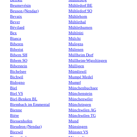
Beurnevésin
Mühledorf BE
Beuson (Nendaz)
Mühledorf SO
Bevaix
Mühlehorn
Bever
Mühlethal
Bévilard
Mühlethurnen
Bex
Mühlrüti
Biasca
Mülchi
Biberen
Mulegns
Biberist
Mülenen
Bibern SH
Müllheim Dorf
Bibern SO
Müllheim-Wigoltingen
Biberstein
Mülligen
Bichelsee
Mümliswil
Bichwil
Mumpé Medel
Bidogno
Mumpf
Biel
Münchenbuchsee
Biel VS
Münchenstein
Biel-Benken BL
Münchenwiler
Biembach im Emmental
Münchringen
Bienne
Münchwilen AG
Bière
Münchwilen TG
Biessenhofen
Mund
Bieudron (Nendaz)
Münsingen
Biezwil
Münster VS