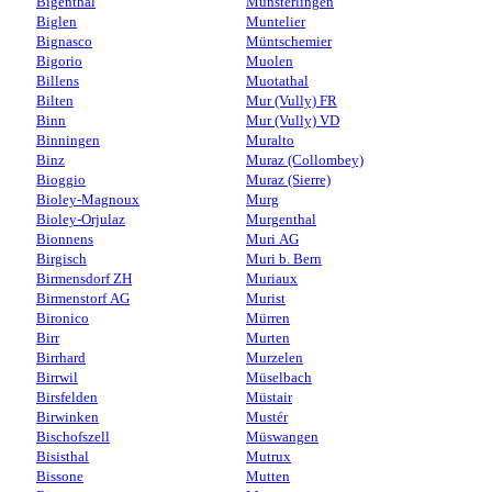
Bigenthal
Münsterlingen
Biglen
Muntelier
Bignasco
Müntschemier
Bigorio
Muolen
Billens
Muotathal
Bilten
Mur (Vully) FR
Binn
Mur (Vully) VD
Binningen
Muralto
Binz
Muraz (Collombey)
Bioggio
Muraz (Sierre)
Bioley-Magnoux
Murg
Bioley-Orjulaz
Murgenthal
Bionnens
Muri AG
Birgisch
Muri b. Bern
Birmensdorf ZH
Muriaux
Birmenstorf AG
Murist
Bironico
Mürren
Birr
Murten
Birrhard
Murzelen
Birrwil
Müselbach
Birsfelden
Müstair
Birwinken
Mustér
Bischofszell
Müswangen
Bisisthal
Mutrux
Bissone
Mutten