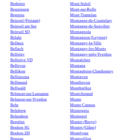
Bedretto
Mont-Soleil
Beggingen
Mont-sur-Rolle
Begnins
Mont-Tramelan
Beinwil (Freiamt)
Montagne-de-Courtelary
Beinwil am See
Montagne-de-Sonvilier
Beinwil SO
Montagnola
Belalp
Montagnon (Leytron)
Belfaux
Montagny-la-Ville
Bellach
Montagny-les-Monts
Bellelay
Montagny-près-Yverdon
Bellerive VD
Montalchez
Bellevue
Montana
Bellikon
Montaubion-Chardonney
Bellinzona
Montavon
Bellmund
Montbovon
Bellwald
Montbrelloz
Belmont-sur-Lausanne
Montcherand
Belmont-sur-Yverdon
Monte
Belp
Monte Carasso
Belpberg
Monteggio
Belprahon
Montenol
Benglen
Montet (Broye)
Benken SG
Montet (Glâne)
Benken ZH
Montévraz
Bennau
Montezillon