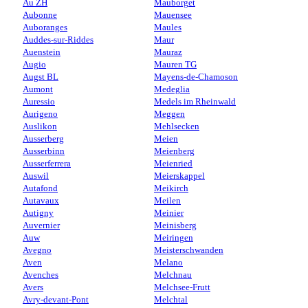
Au ZH
Mauborget
Aubonne
Mauensee
Auboranges
Maules
Auddes-sur-Riddes
Maur
Auenstein
Mauraz
Augio
Mauren TG
Augst BL
Mayens-de-Chamoson
Aumont
Medeglia
Auressio
Medels im Rheinwald
Aurigeno
Meggen
Auslikon
Mehlsecken
Ausserberg
Meien
Ausserbinn
Meienberg
Ausserferrera
Meienried
Auswil
Meierskappel
Autafond
Meikirch
Autavaux
Meilen
Autigny
Meinier
Auvernier
Meinisberg
Auw
Meiringen
Avegno
Meisterschwanden
Aven
Melano
Avenches
Melchnau
Avers
Melchsee-Frutt
Avry-devant-Pont
Melchtal