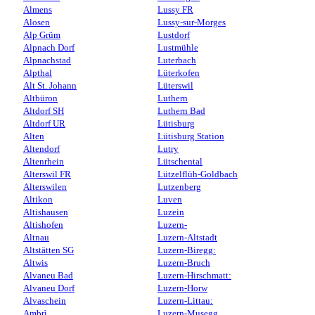
Almens
Lussy FR
Alosen
Lussy-sur-Morges
Alp Grüm
Lustdorf
Alpnach Dorf
Lustmühle
Alpnachstad
Luterbach
Alpthal
Lüterkofen
Alt St. Johann
Lüterswil
Altbüron
Luthern
Altdorf SH
Luthern Bad
Altdorf UR
Lütisburg
Alten
Lütisburg Station
Altendorf
Lutry
Altenrhein
Lütschental
Alterswil FR
Lützelflüh-Goldbach
Alterswilen
Lutzenberg
Altikon
Luven
Altishausen
Luzein
Altishofen
Luzern-
Altnau
Luzern-Altstadt
Altstätten SG
Luzern-Biregg:
Altwis
Luzern-Bruch
Alvaneu Bad
Luzern-Hirschmatt:
Alvaneu Dorf
Luzern-Horw
Alvaschein
Luzern-Littau:
Ambrì
Luzern-Musegg