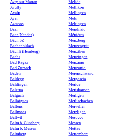
Avry-sur-Matran
Melide
Avully
Mellikon
Axalp
Mellingen
Ayer
Mels
Azmoos
Meltingen
Baar
Mendrisio
Baar (Nendaz)
Ménières
Bäch SZ
Menzberg
Bachenbülach
Menzengrüt
Bächli (Hemberg)
Menziken
Bachs
Menzingen
Bad Ragaz
Menznau
Bad Zurzach
Menzonio
Baden
Merenschwand
Baldegg
Mergoscia
Baldingen
Meride
Balerna
Merishausen
Balgach
Merligen
Ballaigues
Merlischachen
Ballens
Mervelier
Ballmoos
Merzligen
Ballwil
Mesocco
Balm b. Günsberg
Messen
Balm b. Messen
Mettau
Balmberg
Mettembert