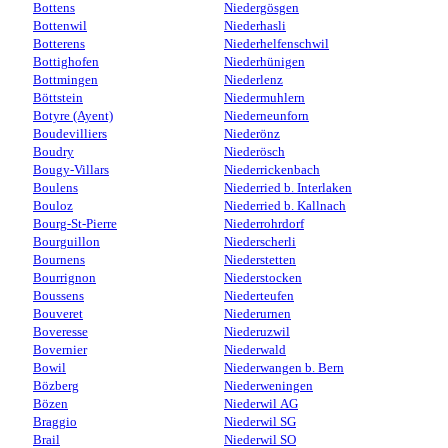
Bottens
Niedergösgen
Bottenwil
Niederhasli
Botterens
Niederhelfenschwil
Bottighofen
Niederhünigen
Bottmingen
Niederlenz
Böttstein
Niedermuhlern
Botyre (Ayent)
Niederneunforn
Boudevilliers
Niederönz
Boudry
Niederösch
Bougy-Villars
Niederrickenbach
Boulens
Niederried b. Interlaken
Bouloz
Niederried b. Kallnach
Bourg-St-Pierre
Niederrohrdorf
Bourguillon
Niederscherli
Bournens
Niederstetten
Bourrignon
Niederstocken
Boussens
Niederteufen
Bouveret
Niederurnen
Boveresse
Niederuzwil
Bovernier
Niederwald
Bowil
Niederwangen b. Bern
Bözberg
Niederweningen
Bözen
Niederwil AG
Braggio
Niederwil SG
Brail
Niederwil SO