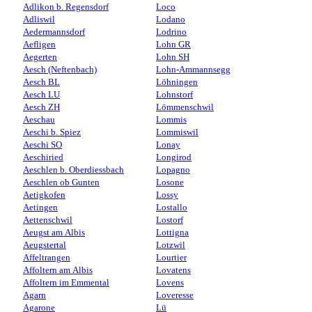
Adlikon b. Regensdorf
Loco
Adliswil
Lodano
Aedermannsdorf
Lodrino
Aefligen
Lohn GR
Aegerten
Lohn SH
Aesch (Neftenbach)
Lohn-Ammannsegg
Aesch BL
Löhningen
Aesch LU
Lohnstorf
Aesch ZH
Lömmenschwil
Aeschau
Lommis
Aeschi b. Spiez
Lommiswil
Aeschi SO
Lonay
Aeschiried
Longirod
Aeschlen b. Oberdiessbach
Lopagno
Aeschlen ob Gunten
Losone
Aetigkofen
Lossy
Aetingen
Lostallo
Aettenschwil
Lostorf
Aeugst am Albis
Lottigna
Aeugstertal
Lotzwil
Affeltrangen
Lourtier
Affoltern am Albis
Lovatens
Affoltern im Emmental
Lovens
Agarn
Loveresse
Agarone
Lü