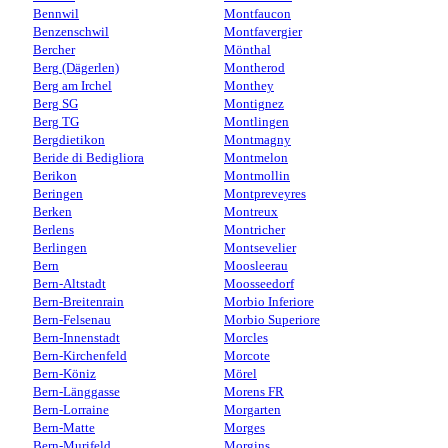
Bennwil
Montfaucon
Benzenschwil
Montfavergier
Bercher
Mönthal
Berg (Dägerlen)
Montherod
Berg am Irchel
Monthey
Berg SG
Montignez
Berg TG
Montlingen
Bergdietikon
Montmagny
Beride di Bedigliora
Montmelon
Berikon
Montmollin
Beringen
Montpreveyres
Berken
Montreux
Berlens
Montricher
Berlingen
Montsevelier
Bern
Moosleerau
Bern-Altstadt
Moosseedorf
Bern-Breitenrain
Morbio Inferiore
Bern-Felsenau
Morbio Superiore
Bern-Innenstadt
Morcles
Bern-Kirchenfeld
Morcote
Bern-Köniz
Mörel
Bern-Länggasse
Morens FR
Bern-Lorraine
Morgarten
Bern-Matte
Morges
Bern-Murifeld
Morgins