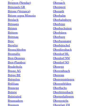
Brignon (Nendaz)
Oberaach
Brinzauls GR
Oberägeri
Brione (Verzasca)
Oberarth
Brione sopra Minusio
Oberbalm
Brislach
Oberbalmberg
Brissago
Oberbipp
Bristen
Oberbuchsiten
Brittern
Oberbüren
Brittnau
Oberburg
Broc
Oberbussnang
Broglio
Oberbütschel
Bronschhofen
Oberdiessbach
Brontallo
Oberdorf BL
Brot-Dessous
Oberdorf NW
Brot-Plamboz
Oberdorf SO
Bruderholz
Oberegg
Brugg AG
Oberembrach
Brügg BE
Oberems
Brügglen
Oberengstringen
Brülisau
Oberentfelden
Brunegg
Oberflachs
Brünig
Oberfrittenbach
Brünisried
Obergerlafingen
Brunnadern
Obergesteln
Brunnen
Oberglatt ZH