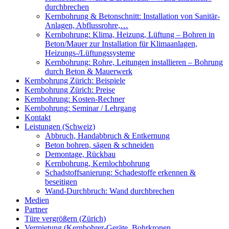
durchbrechen
Kernbohrung & Betonschnitt: Installation von Sanitär-
Anlagen, Abflussrohre,…
Kernbohrung: Klima, Heizung, Lüftung – Bohren in
Beton/Mauer zur Installation für Klimaanlagen,
Heizungs-/Lüftungssysteme
Kernbohrung: Rohre, Leitungen installieren – Bohrung
durch Beton & Mauerwerk
Kernbohrung Zürich: Beispiele
Kernbohrung Zürich: Preise
Kernbohrung: Kosten-Rechner
Kernbohrung: Seminar / Lehrgang
Kontakt
Leistungen (Schweiz)
Abbruch, Handabbruch & Entkernung
Beton bohren, sägen & schneiden
Demontage, Rückbau
Kernbohrung, Kernlochbohrung
Schadstoffsanierung: Schadestoffe erkennen &
beseitigen
Wand-Durchbruch: Wand durchbrechen
Medien
Partner
Türe vergrößern (Zürich)
Vermietung (Kernbohrer-Geräte, Bohrkronen