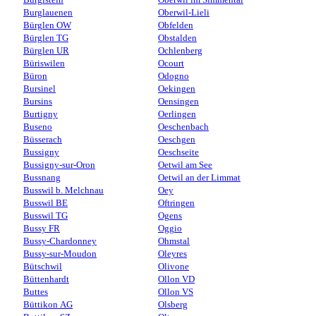
Burglauenen
Oberwil-Lieli
Bürglen OW
Obfelden
Bürglen TG
Obstalden
Bürglen UR
Ochlenberg
Büriswilen
Ocourt
Büron
Odogno
Bursinel
Oekingen
Bursins
Oensingen
Burtigny
Oerlingen
Buseno
Oeschenbach
Büsserach
Oeschgen
Bussigny
Oeschseite
Bussigny-sur-Oron
Oetwil am See
Bussnang
Oetwil an der Limmat
Busswil b. Melchnau
Oey
Busswil BE
Oftringen
Busswil TG
Ogens
Bussy FR
Oggio
Bussy-Chardonney
Ohmstal
Bussy-sur-Moudon
Oleyres
Bütschwil
Olivone
Büttenhardt
Ollon VD
Buttes
Ollon VS
Büttikon AG
Olsberg