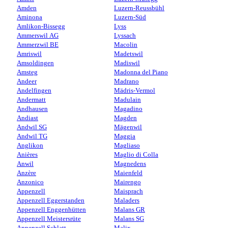
Amden
Luzern-Reussbühl
Aminona
Luzern-Süd
Amlikon-Bissegg
Lyss
Ammerswil AG
Lyssach
Ammerzwil BE
Macolin
Amriswil
Madetswil
Amsoldingen
Madiswil
Amsteg
Madonna del Piano
Andeer
Madrano
Andelfingen
Mädris-Vermol
Andermatt
Madulain
Andhausen
Magadino
Andiast
Magden
Andwil SG
Mägenwil
Andwil TG
Maggia
Anglikon
Magliaso
Anières
Maglio di Colla
Anwil
Magnedens
Anzère
Maienfeld
Anzonico
Mairengo
Appenzell
Maisprach
Appenzell Eggerstanden
Maladers
Appenzell Enggenhütten
Malans GR
Appenzell Meistersrüte
Malans SG
Appenzell Schlatt
Malix