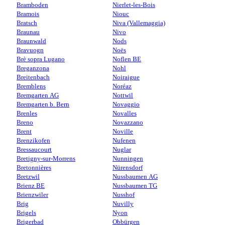
Bramboden
Nierlet-les-Bois
Bramois
Niouc
Bratsch
Niva (Vallemaggia)
Braunau
Nivo
Braunwald
Nods
Bravuogn
Noës
Brè sopra Lugano
Noflen BE
Breganzona
Nohl
Breitenbach
Noiraigue
Bremblens
Noréaz
Bremgarten AG
Nottwil
Bremgarten b. Bern
Novaggio
Brenles
Novalles
Breno
Novazzano
Brent
Noville
Brenzikofen
Nufenen
Bressaucourt
Nuglar
Bretigny-sur-Morrens
Nunningen
Bretonnières
Nürensdorf
Bretzwil
Nussbaumen AG
Brienz BE
Nussbaumen TG
Brienzwiler
Nusshof
Brig
Nuvilly
Brigels
Nyon
Brigerbad
Obbürgen