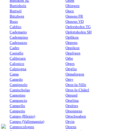
Buttikon SZ
Olten
Buttisholz
Oltingen
Buttwil
Onex
Bützberg
Onnens FR
Buus
Onnens VD
Cabbio
Opfershofen TG
Cademario
Opfertshofen SH
Cadempino
Opfikon
Cadenazzo
Oppens
Cadro
Oppikon
Cagiallo
Oppligen
Calfreisen
Orbe
Calonico
Orges
Calpiogna
Origlio
Cama
Ormalingen
Camedo
Orny
Camignolo
Oron-la-Ville
Camischolas
Oron-le-Châtel
Camorino
Orpund
Campascio
Orselina
Campello
Orsières
Camperio
Orsonnens
Campo (Blenio)
Ortschwaben
Campo (Vallemaggia)
Orvin
Campocologno
Orzens