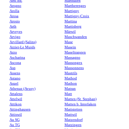
Arni BE
Marthalen
Arogno
Martherenges
Arolla
Martigny
Arosa
Martigny-Croix
Arosio
Martina
Arth
Martisberg
Arveyes
Märwil
Arvigo
Maschwanden
Arvillard (Salins)
Mase
Arzier-Le Muids
Masein
Arzo
Maseltrangen
Ascharina
Massagno
Ascona
Massongex
Asp
Massonnens
Assens
Mastrils
Astano
Mathod
Asuel
Mathon
Athenaz (Avusy)
Matran
Attalens
Matt
Attelwil
Matten (St. Stephan)
Attikon
Matten b. Interlaken
Attinghausen
Mattstetten
Attiswil
Mattwil
Au SG
Matzendorf
Au TG
Matzingen