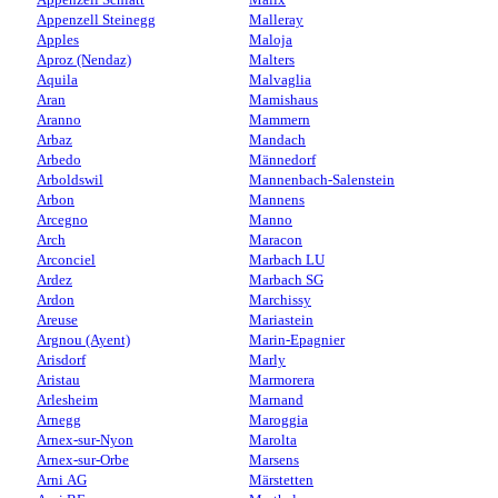
Appenzell Steinegg
Malleray
Apples
Maloja
Aproz (Nendaz)
Malters
Aquila
Malvaglia
Aran
Mamishaus
Aranno
Mammern
Arbaz
Mandach
Arbedo
Männedorf
Arboldswil
Mannenbach-Salenstein
Arbon
Mannens
Arcegno
Manno
Arch
Maracon
Arconciel
Marbach LU
Ardez
Marbach SG
Ardon
Marchissy
Areuse
Mariastein
Argnou (Ayent)
Marin-Epagnier
Arisdorf
Marly
Aristau
Marmorera
Arlesheim
Marnand
Arnegg
Maroggia
Arnex-sur-Nyon
Marolta
Arnex-sur-Orbe
Marsens
Arni AG
Märstetten