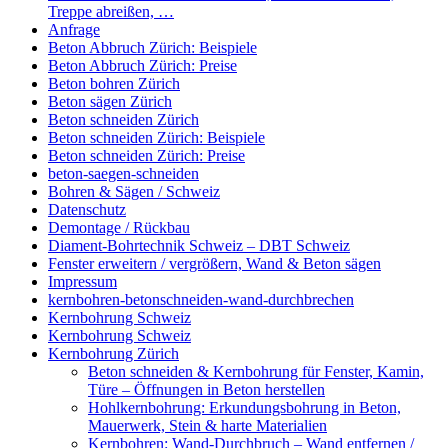
Treppe abreißen, …
Anfrage
Beton Abbruch Zürich: Beispiele
Beton Abbruch Zürich: Preise
Beton bohren Zürich
Beton sägen Zürich
Beton schneiden Zürich
Beton schneiden Zürich: Beispiele
Beton schneiden Zürich: Preise
beton-saegen-schneiden
Bohren & Sägen / Schweiz
Datenschutz
Demontage / Rückbau
Diament-Bohrtechnik Schweiz – DBT Schweiz
Fenster erweitern / vergrößern, Wand & Beton sägen
Impressum
kernbohren-betonschneiden-wand-durchbrechen
Kernbohrung Schweiz
Kernbohrung Schweiz
Kernbohrung Zürich
Beton schneiden & Kernbohrung für Fenster, Kamin,
Türe – Öffnungen in Beton herstellen
Hohlkernbohrung: Erkundungsbohrung in Beton,
Mauerwerk, Stein & harte Materialien
Kernbohren: Wand-Durchbruch – Wand entfernen /