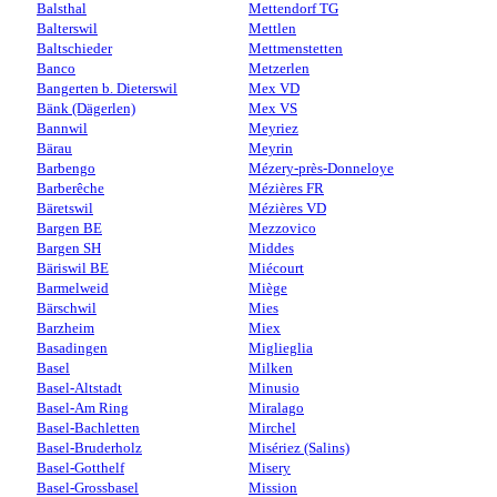
Balsthal
Mettendorf TG
Balterswil
Mettlen
Baltschieder
Mettmenstetten
Banco
Metzerlen
Bangerten b. Dieterswil
Mex VD
Bänk (Dägerlen)
Mex VS
Bannwil
Meyriez
Bärau
Meyrin
Barbengo
Mézery-près-Donneloye
Barberêche
Mézières FR
Bäretswil
Mézières VD
Bargen BE
Mezzovico
Bargen SH
Middes
Bäriswil BE
Miécourt
Barmelweid
Miège
Bärschwil
Mies
Barzheim
Miex
Basadingen
Miglieglia
Basel
Milken
Basel-Altstadt
Minusio
Basel-Am Ring
Miralago
Basel-Bachletten
Mirchel
Basel-Bruderholz
Misériez (Salins)
Basel-Gotthelf
Misery
Basel-Grossbasel
Mission