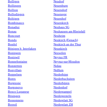
Bolligen
Neudorf
Bollingen
Neuenburg
Bollion
Neuendorf
Bollodingen
Neuenegg
Boltigen
Neuenhof
Bombinasco
Neuenkirch
Bonaduz
Neuhaus SG
Bonau
Neuhausen am Rheinfall
Boncourt
Neuheim
Bondo
Neukirch (Egnach)
Bonfol
Neukirch an der Thur
Bönigen b. Interlaken
Neunkirch
Boningen
Neuwilen
Boniswil
Neyruz FR
Bonnefontaine
Neyruz-sur-Moudon
Bonstetten
Nidau
Bonvillars
Nidfurn
Boppelsen
Niederbipp
Borex
Niederbuchsiten
Borgnone
Niederbüren
Borgonovo
Niederdorf
Bosco Luganese
Niedergampel
Bösingen
Niedergesteln
Bossonnens
Niederglatt SG
Boswil
Niederglatt ZH