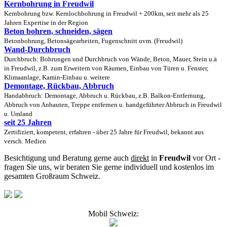
Kernbohrung in Freudwil
Kernbohrung bzw. Kernlochbohrung in Freudwil + 200km, seit mehr als 25
Jahren Expertise in der Region
Beton bohren, schneiden, sägen
Betonbohrung, Betonsägearbeiten, Fugenschnitt uvm. (Freudwil)
Wand-Durchbruch
Durchbruch: Bohrungen und Durchbruch von Wände, Beton, Mauer, Stein u.ä
in Freudwil, z.B. zum Erweitern von Räumen, Einbau von Türen u. Fenster,
Klimaanlage, Kamin-Einbau u. weitere
Demontage, Rückbau, Abbruch
Handabbruch: Demontage, Abbruch u. Rückbau, z.B. Balkon-Entfernung,
Abbruch von Anbauten, Treppe entfernen u. handgeführter Abbruch in Freudwil
u. Umland
seit 25 Jahren
Zertifiziert, kompetent, erfahren - über 25 Jahre für Freudwil, bekannt aus
versch. Medien
Besichtigung und Beratung gerne auch
direkt
in
Freudwil
vor Ort -
fragen Sie uns, wir beraten Sie gerne individuell und kostenlos im
gesamten Großraum Schweiz.
Mobil Schweiz: