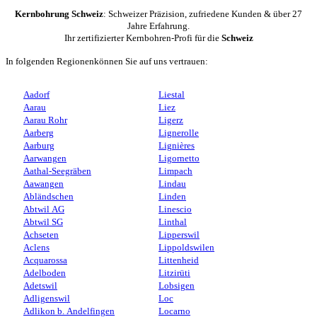
Kernbohrung Schweiz
: Schweizer Präzision, zufriedene Kunden & über 27
Jahre Erfahrung.
Ihr zertifizierter Kernbohren-Profi für die
Schweiz
In folgenden Regionenkönnen Sie auf uns vertrauen:
Aadorf
Liestal
Aarau
Liez
Aarau Rohr
Ligerz
Aarberg
Lignerolle
Aarburg
Lignières
Aarwangen
Ligornetto
Aathal-Seegräben
Limpach
Aawangen
Lindau
Abländschen
Linden
Abtwil AG
Linescio
Abtwil SG
Linthal
Achseten
Lipperswil
Aclens
Lippoldswilen
Acquarossa
Littenheid
Adelboden
Litzirüti
Adetswil
Lobsigen
Adligenswil
Loc
Adlikon b. Andelfingen
Locarno