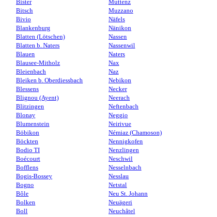
Bister
Muttenz
Bitsch
Muzzano
Bivio
Näfels
Blankenburg
Nänikon
Blatten (Lötschen)
Nassen
Blatten b. Naters
Nassenwil
Blauen
Naters
Blausee-Mitholz
Nax
Bleienbach
Naz
Bleiken b. Oberdiessbach
Nebikon
Blessens
Necker
Blignou (Ayent)
Neerach
Blitzingen
Neftenbach
Blonay
Neggio
Blumenstein
Neirivue
Böbikon
Némiaz (Chamoson)
Böckten
Nennigkofen
Bodio TI
Nenzlingen
Boécourt
Neschwil
Bofflens
Nesselnbach
Bogis-Bossey
Nesslau
Bogno
Netstal
Bôle
Neu St. Johann
Bolken
Neuägeri
Boll
Neuchâtel