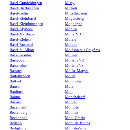
Basel-Gundeldingen
Missy
Basel-Hirzbrunnen
Mitlödi
Basel-Iselin
Mittelhäusern
Basel-Kleinbasel
Mogelsberg
Basel-Kleinhüningen
Moghegno
Basel-Klybeck
Möhlin
Basel-Matthäus
Moiry VD
Basel-Riehen
Molare
Basel-Rosental
Moleno
Basel-St. Alban
Moléson-sur-Gruyères
Basse-Nendaz
Molinis
Bassecourt
Mollens VD
Bassersdorf
Mollens VS
Bassins
Mollie-Margot
Bätterkinden
Mollis
Bättwil
Molondin
Bauen
Mols
Baulmes
Mon
Bauma
Mönchaltorf
Bavois
Moneto
Bazenheid
Monible
Beatenberg
Monnaz
Beckenried
Mont-Crosin
Bedano
Mont-de-Buttes
Bedigliora
Mont-la-Ville