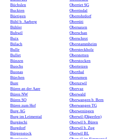
Büchslen
Oberriet SG
Buckten
Oberrindal
Büetigen
Oberrohrdorf
Bühl b. Aarberg
Oberrüti
Bühler
Obersaxen
Buhwil
Oberschan
Buix
Oberschrot
Bülach
Oberstammheim
Bulle
Obersteckholz
Bullet
Oberstetten
Bünzen
Oberstocken
Buochs
Oberterzen
Buonas
Oberthal
Bürchen
Oberurnen
Bure
Oberuzwil
Büren an der Aare
Obervaz
Büren NW
Oberwald
Büren SO
Oberwangen b. Bern
Büren zum Hof
Oberwangen TG
Burg AG
Oberweningen
Burg im Leimental
Oberwil (Dägerlen)
Burgäschi
Oberwil b. Büren
Burgdorf
Oberwil b. Zug
Bürgenstock
Oberwil BL
Burgistein
Oberwil im Simmental