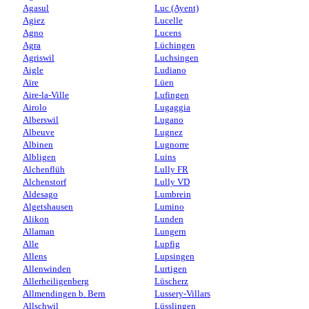
Agasul
Luc (Ayent)
Agiez
Lucelle
Agno
Lucens
Agra
Lüchingen
Agriswil
Luchsingen
Aigle
Ludiano
Aïre
Lüen
Aire-la-Ville
Lufingen
Airolo
Lugaggia
Alberswil
Lugano
Albeuve
Lugnez
Albinen
Lugnorre
Albligen
Luins
Alchenflüh
Lully FR
Alchenstorf
Lully VD
Aldesago
Lumbrein
Algetshausen
Lumino
Alikon
Lunden
Allaman
Lungern
Alle
Lupfig
Allens
Lupsingen
Allenwinden
Lurtigen
Allerheiligenberg
Lüscherz
Allmendingen b. Bern
Lussery-Villars
Allschwil
Lüsslingen