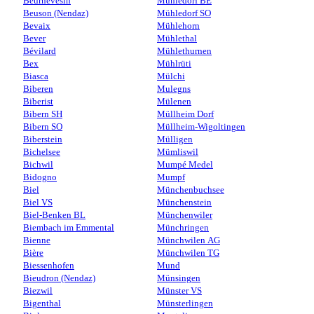
Beurnevésin
Mühledorf BE
Beuson (Nendaz)
Mühledorf SO
Bevaix
Mühlehorn
Bever
Mühlethal
Bévilard
Mühlethurnen
Bex
Mühlrüti
Biasca
Mülchi
Biberen
Mulegns
Biberist
Mülenen
Bibern SH
Müllheim Dorf
Bibern SO
Müllheim-Wigoltingen
Biberstein
Mülligen
Bichelsee
Mümliswil
Bichwil
Mumpé Medel
Bidogno
Mumpf
Biel
Münchenbuchsee
Biel VS
Münchenstein
Biel-Benken BL
Münchenwiler
Biembach im Emmental
Münchringen
Bienne
Münchwilen AG
Bière
Münchwilen TG
Biessenhofen
Mund
Bieudron (Nendaz)
Münsingen
Biezwil
Münster VS
Bigenthal
Münsterlingen