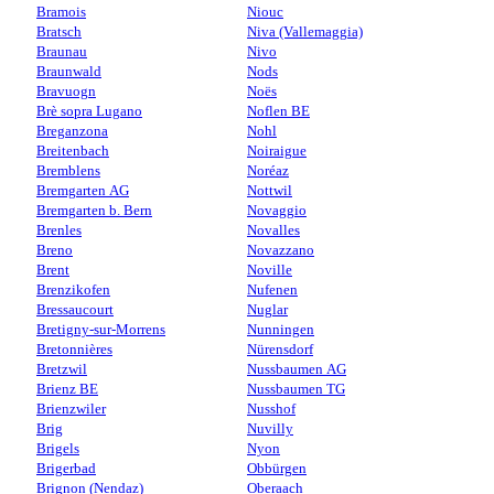
Bramois
Niouc
Bratsch
Niva (Vallemaggia)
Braunau
Nivo
Braunwald
Nods
Bravuogn
Noës
Brè sopra Lugano
Noflen BE
Breganzona
Nohl
Breitenbach
Noiraigue
Bremblens
Noréaz
Bremgarten AG
Nottwil
Bremgarten b. Bern
Novaggio
Brenles
Novalles
Breno
Novazzano
Brent
Noville
Brenzikofen
Nufenen
Bressaucourt
Nuglar
Bretigny-sur-Morrens
Nunningen
Bretonnières
Nürensdorf
Bretzwil
Nussbaumen AG
Brienz BE
Nussbaumen TG
Brienzwiler
Nusshof
Brig
Nuvilly
Brigels
Nyon
Brigerbad
Obbürgen
Brignon (Nendaz)
Oberaach