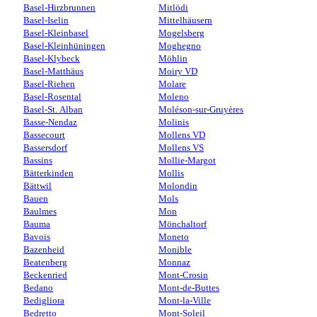
Basel-Hirzbrunnen
Mitlödi
Basel-Iselin
Mittelhäusern
Basel-Kleinbasel
Mogelsberg
Basel-Kleinhüningen
Moghegno
Basel-Klybeck
Möhlin
Basel-Matthäus
Moiry VD
Basel-Riehen
Molare
Basel-Rosental
Moleno
Basel-St. Alban
Moléson-sur-Gruyères
Basse-Nendaz
Molinis
Bassecourt
Mollens VD
Bassersdorf
Mollens VS
Bassins
Mollie-Margot
Bätterkinden
Mollis
Bättwil
Molondin
Bauen
Mols
Baulmes
Mon
Bauma
Mönchaltorf
Bavois
Moneto
Bazenheid
Monible
Beatenberg
Monnaz
Beckenried
Mont-Crosin
Bedano
Mont-de-Buttes
Bedigliora
Mont-la-Ville
Bedretto
Mont-Soleil