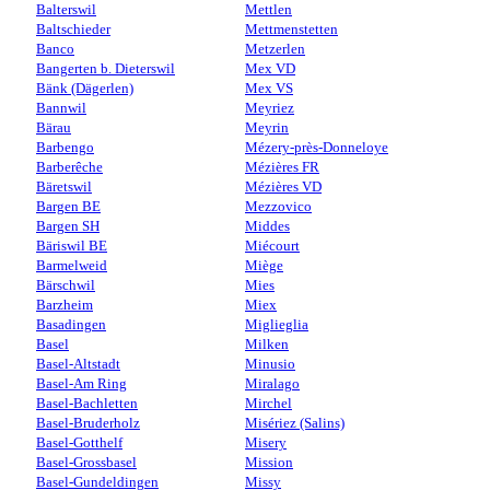
Balterswil
Mettlen
Baltschieder
Mettmenstetten
Banco
Metzerlen
Bangerten b. Dieterswil
Mex VD
Bänk (Dägerlen)
Mex VS
Bannwil
Meyriez
Bärau
Meyrin
Barbengo
Mézery-près-Donneloye
Barberêche
Mézières FR
Bäretswil
Mézières VD
Bargen BE
Mezzovico
Bargen SH
Middes
Bäriswil BE
Miécourt
Barmelweid
Miège
Bärschwil
Mies
Barzheim
Miex
Basadingen
Miglieglia
Basel
Milken
Basel-Altstadt
Minusio
Basel-Am Ring
Miralago
Basel-Bachletten
Mirchel
Basel-Bruderholz
Misériez (Salins)
Basel-Gotthelf
Misery
Basel-Grossbasel
Mission
Basel-Gundeldingen
Missy