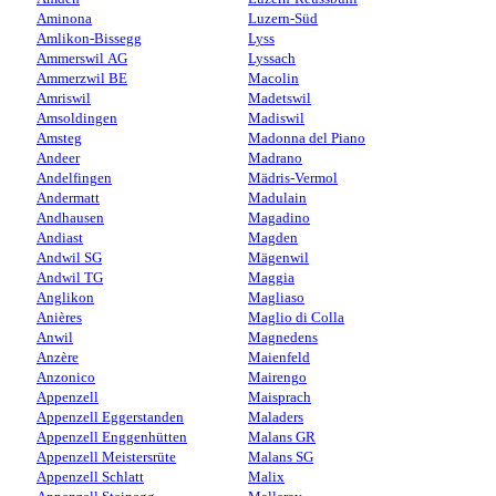
Aminona
Luzern-Süd
Amlikon-Bissegg
Lyss
Ammerswil AG
Lyssach
Ammerzwil BE
Macolin
Amriswil
Madetswil
Amsoldingen
Madiswil
Amsteg
Madonna del Piano
Andeer
Madrano
Andelfingen
Mädris-Vermol
Andermatt
Madulain
Andhausen
Magadino
Andiast
Magden
Andwil SG
Mägenwil
Andwil TG
Maggia
Anglikon
Magliaso
Anières
Maglio di Colla
Anwil
Magnedens
Anzère
Maienfeld
Anzonico
Mairengo
Appenzell
Maisprach
Appenzell Eggerstanden
Maladers
Appenzell Enggenhütten
Malans GR
Appenzell Meistersrüte
Malans SG
Appenzell Schlatt
Malix