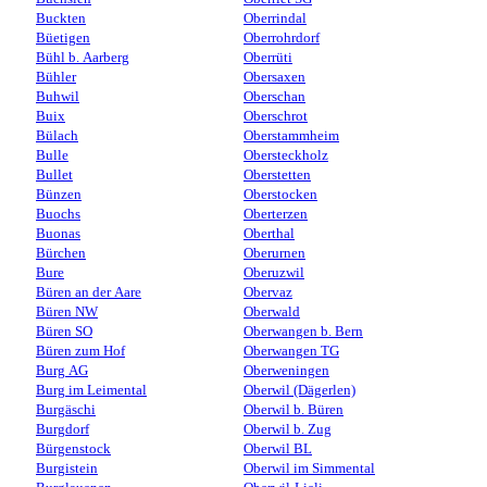
Buckten
Oberrindal
Büetigen
Oberrohrdorf
Bühl b. Aarberg
Oberrüti
Bühler
Obersaxen
Buhwil
Oberschan
Buix
Oberschrot
Bülach
Oberstammheim
Bulle
Obersteckholz
Bullet
Oberstetten
Bünzen
Oberstocken
Buochs
Oberterzen
Buonas
Oberthal
Bürchen
Oberurnen
Bure
Oberuzwil
Büren an der Aare
Obervaz
Büren NW
Oberwald
Büren SO
Oberwangen b. Bern
Büren zum Hof
Oberwangen TG
Burg AG
Oberweningen
Burg im Leimental
Oberwil (Dägerlen)
Burgäschi
Oberwil b. Büren
Burgdorf
Oberwil b. Zug
Bürgenstock
Oberwil BL
Burgistein
Oberwil im Simmental