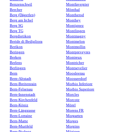
Benzenschwil
Montfavergier
Bercher
Mönthal
Berg (Dägerlen)
Montherod
Berg am Irchel
Monthey
Berg SG
Montignez
Berg TG
Montlingen
Bergdietikon
Montmagny
Beride di Bedigliora
Montmelon
Berikon
Montmollin
Beringen
Montpreveyres
Berken
Montreux
Berlens
Montricher
Berlingen
Montsevelier
Bern
Moosleerau
Bern-Altstadt
Moosseedorf
Bern-Breitenrain
Morbio Inferiore
Bern-Felsenau
Morbio Superiore
Bern-Innenstadt
Morcles
Bern-Kirchenfeld
Morcote
Bern-Köniz
Mörel
Bern-Länggasse
Morens FR
Bern-Lorraine
Morgarten
Bern-Matte
Morges
Bern-Murifeld
Morgins
Bern-Nydegg
Mörigen