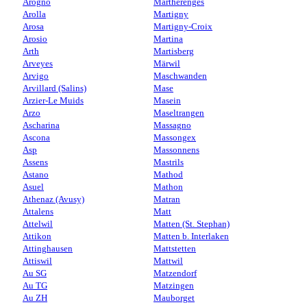
Arogno
Martherenges
Arolla
Martigny
Arosa
Martigny-Croix
Arosio
Martina
Arth
Martisberg
Arveyes
Märwil
Arvigo
Maschwanden
Arvillard (Salins)
Mase
Arzier-Le Muids
Masein
Arzo
Maseltrangen
Ascharina
Massagno
Ascona
Massongex
Asp
Massonnens
Assens
Mastrils
Astano
Mathod
Asuel
Mathon
Athenaz (Avusy)
Matran
Attalens
Matt
Attelwil
Matten (St. Stephan)
Attikon
Matten b. Interlaken
Attinghausen
Mattstetten
Attiswil
Mattwil
Au SG
Matzendorf
Au TG
Matzingen
Au ZH
Mauborget