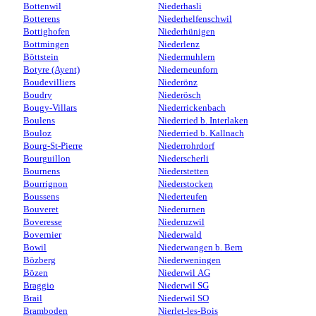
Bottenwil
Niederhasli
Botterens
Niederhelfenschwil
Bottighofen
Niederhünigen
Bottmingen
Niederlenz
Böttstein
Niedermuhlern
Botyre (Ayent)
Niederneunforn
Boudevilliers
Niederönz
Boudry
Niederösch
Bougy-Villars
Niederrickenbach
Boulens
Niederried b. Interlaken
Bouloz
Niederried b. Kallnach
Bourg-St-Pierre
Niederrohrdorf
Bourguillon
Niederscherli
Bournens
Niederstetten
Bourrignon
Niederstocken
Boussens
Niederteufen
Bouveret
Niederurnen
Boveresse
Niederuzwil
Bovernier
Niederwald
Bowil
Niederwangen b. Bern
Bözberg
Niederweningen
Bözen
Niederwil AG
Braggio
Niederwil SG
Brail
Niederwil SO
Bramboden
Nierlet-les-Bois