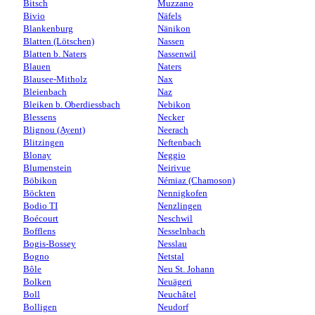
Bitsch
Muzzano
Bivio
Näfels
Blankenburg
Nänikon
Blatten (Lötschen)
Nassen
Blatten b. Naters
Nassenwil
Blauen
Naters
Blausee-Mitholz
Nax
Bleienbach
Naz
Bleiken b. Oberdiessbach
Nebikon
Blessens
Necker
Blignou (Ayent)
Neerach
Blitzingen
Neftenbach
Blonay
Neggio
Blumenstein
Neirivue
Böbikon
Némiaz (Chamoson)
Böckten
Nennigkofen
Bodio TI
Nenzlingen
Boécourt
Neschwil
Bofflens
Nesselnbach
Bogis-Bossey
Nesslau
Bogno
Netstal
Bôle
Neu St. Johann
Bolken
Neuägeri
Boll
Neuchâtel
Bolligen
Neudorf