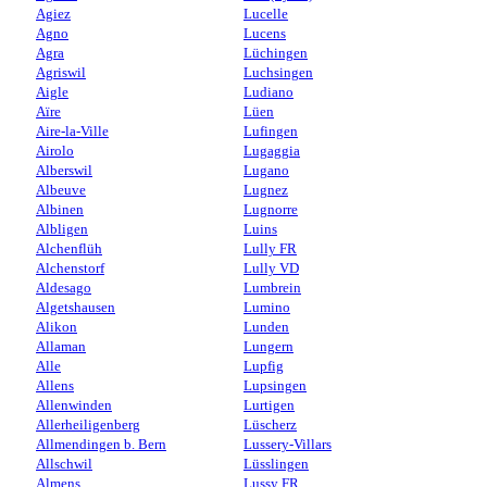
Agiez
Lucelle
Agno
Lucens
Agra
Lüchingen
Agriswil
Luchsingen
Aigle
Ludiano
Aïre
Lüen
Aire-la-Ville
Lufingen
Airolo
Lugaggia
Alberswil
Lugano
Albeuve
Lugnez
Albinen
Lugnorre
Albligen
Luins
Alchenflüh
Lully FR
Alchenstorf
Lully VD
Aldesago
Lumbrein
Algetshausen
Lumino
Alikon
Lunden
Allaman
Lungern
Alle
Lupfig
Allens
Lupsingen
Allenwinden
Lurtigen
Allerheiligenberg
Lüscherz
Allmendingen b. Bern
Lussery-Villars
Allschwil
Lüsslingen
Almens
Lussy FR