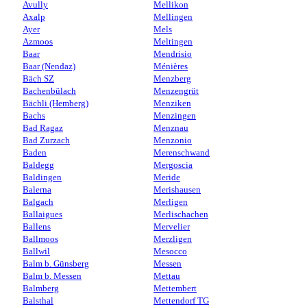
Avully
Mellikon
Axalp
Mellingen
Ayer
Mels
Azmoos
Meltingen
Baar
Mendrisio
Baar (Nendaz)
Ménières
Bäch SZ
Menzberg
Bachenbülach
Menzengrüt
Bächli (Hemberg)
Menziken
Bachs
Menzingen
Bad Ragaz
Menznau
Bad Zurzach
Menzonio
Baden
Merenschwand
Baldegg
Mergoscia
Baldingen
Meride
Balerna
Merishausen
Balgach
Merligen
Ballaigues
Merlischachen
Ballens
Mervelier
Ballmoos
Merzligen
Ballwil
Mesocco
Balm b. Günsberg
Messen
Balm b. Messen
Mettau
Balmberg
Mettembert
Balsthal
Mettendorf TG