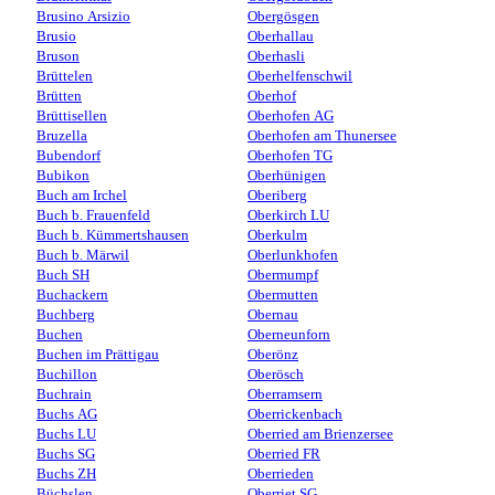
Brusino Arsizio
Obergösgen
Brusio
Oberhallau
Bruson
Oberhasli
Brüttelen
Oberhelfenschwil
Brütten
Oberhof
Brüttisellen
Oberhofen AG
Bruzella
Oberhofen am Thunersee
Bubendorf
Oberhofen TG
Bubikon
Oberhünigen
Buch am Irchel
Oberiberg
Buch b. Frauenfeld
Oberkirch LU
Buch b. Kümmertshausen
Oberkulm
Buch b. Märwil
Oberlunkhofen
Buch SH
Obermumpf
Buchackern
Obermutten
Buchberg
Obernau
Buchen
Oberneunforn
Buchen im Prättigau
Oberönz
Buchillon
Oberösch
Buchrain
Oberramsern
Buchs AG
Oberrickenbach
Buchs LU
Oberried am Brienzersee
Buchs SG
Oberried FR
Buchs ZH
Oberrieden
Büchslen
Oberriet SG