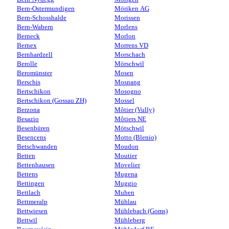
Bern-Ostermundigen
Möriken AG
Bern-Schosshalde
Morissen
Bern-Wabern
Morlens
Berneck
Morlon
Bernex
Morrens VD
Bernhardzell
Morschach
Berolle
Mörschwil
Beromünster
Mosen
Berschis
Mosnang
Bertschikon
Mosogno
Bertschikon (Gossau ZH)
Mossel
Berzona
Môtier (Vully)
Besazio
Môtiers NE
Besenbüren
Mötschwil
Besencens
Motto (Blenio)
Betschwanden
Moudon
Betten
Moutier
Bettenhausen
Movelier
Bettens
Mugena
Bettingen
Muggio
Bettlach
Muhen
Bettmeralp
Mühlau
Bettwiesen
Mühlebach (Goms)
Bettwil
Mühleberg