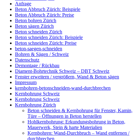
Anfrage
Beton Abbruch Zürich: Beispiele
Beton Abbruch Zürich: Preise
Beton bohren Zürich
Beton sägen Zürich
Beton schneiden Zürich
Beton schneiden Zürich: Beispiele
Beton schneiden Zürich: Preise
beton-saegen-schneiden
Bohren & Sägen / Schweiz
Datenschutz
Demontage / Rückbau
Diament-Bohrtechnik Schweiz – DBT Schweiz
Fenster erweitern / vergrößern, Wand & Beton sägen
Impressum
kernbohren-betonschneiden-wand-durchbrechen
Kernbohrung Schweiz
Kernbohrung Schweiz
Kernbohrung Zürich
Beton schneiden & Kernbohrung für Fenster, Kamin,
Türe – Öffnungen in Beton herstellen
Hohlkernbohrung: Erkundungsbohrung in Beton,
Mauerwerk, Stein & harte Materialien
Kernbohren: Wand-Durchbruch – Wand entfernen /
durchbrechen