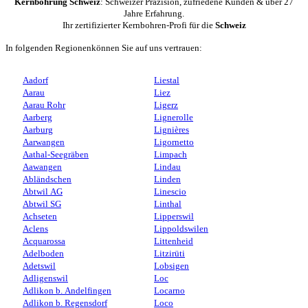
Kernbohrung Schweiz
: Schweizer Präzision, zufriedene Kunden & über 27
Jahre Erfahrung.
Ihr zertifizierter Kernbohren-Profi für die
Schweiz
In folgenden Regionenkönnen Sie auf uns vertrauen:
Aadorf
Liestal
Aarau
Liez
Aarau Rohr
Ligerz
Aarberg
Lignerolle
Aarburg
Lignières
Aarwangen
Ligornetto
Aathal-Seegräben
Limpach
Aawangen
Lindau
Abländschen
Linden
Abtwil AG
Linescio
Abtwil SG
Linthal
Achseten
Lipperswil
Aclens
Lippoldswilen
Acquarossa
Littenheid
Adelboden
Litzirüti
Adetswil
Lobsigen
Adligenswil
Loc
Adlikon b. Andelfingen
Locarno
Adlikon b. Regensdorf
Loco