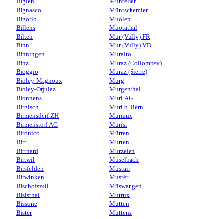
Biglen
Muntelier
Bignasco
Müntschemier
Bigorio
Muolen
Billens
Muotathal
Bilten
Mur (Vully) FR
Binn
Mur (Vully) VD
Binningen
Muralto
Binz
Muraz (Collombey)
Bioggio
Muraz (Sierre)
Bioley-Magnoux
Murg
Bioley-Orjulaz
Murgenthal
Bionnens
Muri AG
Birgisch
Muri b. Bern
Birmensdorf ZH
Muriaux
Birmenstorf AG
Murist
Bironico
Mürren
Birr
Murten
Birrhard
Murzelen
Birrwil
Müselbach
Birsfelden
Müstair
Birwinken
Mustér
Bischofszell
Müswangen
Bisisthal
Mutrux
Bissone
Mutten
Bister
Muttenz