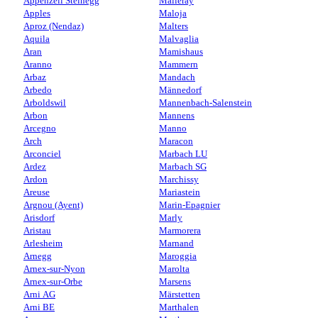
Appenzell Steinegg
Malleray
Apples
Maloja
Aproz (Nendaz)
Malters
Aquila
Malvaglia
Aran
Mamishaus
Aranno
Mammern
Arbaz
Mandach
Arbedo
Männedorf
Arboldswil
Mannenbach-Salenstein
Arbon
Mannens
Arcegno
Manno
Arch
Maracon
Arconciel
Marbach LU
Ardez
Marbach SG
Ardon
Marchissy
Areuse
Mariastein
Argnou (Ayent)
Marin-Epagnier
Arisdorf
Marly
Aristau
Marmorera
Arlesheim
Marnand
Arnegg
Maroggia
Arnex-sur-Nyon
Marolta
Arnex-sur-Orbe
Marsens
Arni AG
Märstetten
Arni BE
Marthalen