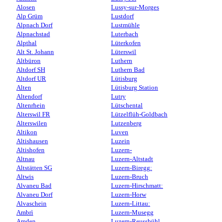
Alosen
Lussy-sur-Morges
Alp Grüm
Lustdorf
Alpnach Dorf
Lustmühle
Alpnachstad
Luterbach
Alpthal
Lüterkofen
Alt St. Johann
Lüterswil
Altbüron
Luthern
Altdorf SH
Luthern Bad
Altdorf UR
Lütisburg
Alten
Lütisburg Station
Altendorf
Lutry
Altenrhein
Lütschental
Alterswil FR
Lützelflüh-Goldbach
Alterswilen
Lutzenberg
Altikon
Luven
Altishausen
Luzein
Altishofen
Luzern-
Altnau
Luzern-Altstadt
Altstätten SG
Luzern-Biregg:
Altwis
Luzern-Bruch
Alvaneu Bad
Luzern-Hirschmatt:
Alvaneu Dorf
Luzern-Horw
Alvaschein
Luzern-Littau:
Ambrì
Luzern-Musegg
Amden
Luzern-Reussbühl