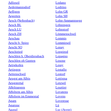
Adliswil
Lodano
Aedermannsdorf
Lodrino
Aefligen
Lohn GR
Aegerten
Lohn SH
Aesch (Neftenbach)
Lohn-Ammannsegg
Aesch BL
Löhningen
Aesch LU
Lohnstorf
Aesch ZH
Lömmenschwil
Aeschau
Lommis
Aeschi b. Spiez
Lommiswil
Aeschi SO
Lonay
Aeschiried
Longirod
Aeschlen b. Oberdiessbach
Lopagno
Aeschlen ob Gunten
Losone
Aetigkofen
Lossy
Aetingen
Lostallo
Aettenschwil
Lostorf
Aeugst am Albis
Lottigna
Aeugstertal
Lotzwil
Affeltrangen
Lourtier
Affoltern am Albis
Lovatens
Affoltern im Emmental
Lovens
Agarn
Loveresse
Agarone
Lü
Agasul
Luc (Ayent)