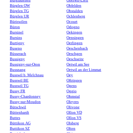
Burglauenen
Oberwil-Lieli
Bürglen OW
Obfelden
Bürglen TG
Obstalden
Bürglen UR
Ochlenberg
Büriswilen
Ocourt
Büron
Odogno
Bursinel
Oekingen
Bursins
Oensingen
Burtigny
Oerlingen
Buseno
Oeschenbach
Büsserach
Oeschgen
Bussigny
Oeschseite
Bussigny-sur-Oron
Oetwil am See
Bussnang
Oetwil an der Limmat
Busswil b. Melchnau
Oey
Busswil BE
Oftringen
Busswil TG
Ogens
Bussy FR
Oggio
Bussy-Chardonney
Ohmstal
Bussy-sur-Moudon
Oleyres
Bütschwil
Olivone
Büttenhardt
Ollon VD
Buttes
Ollon VS
Büttikon AG
Olsberg
Buttikon SZ
Olten