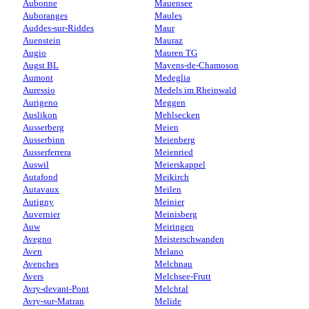
Aubonne
Mauensee
Auboranges
Maules
Auddes-sur-Riddes
Maur
Auenstein
Mauraz
Augio
Mauren TG
Augst BL
Mayens-de-Chamoson
Aumont
Medeglia
Auressio
Medels im Rheinwald
Aurigeno
Meggen
Auslikon
Mehlsecken
Ausserberg
Meien
Ausserbinn
Meienberg
Ausserferrera
Meienried
Auswil
Meierskappel
Autafond
Meikirch
Autavaux
Meilen
Autigny
Meinier
Auvernier
Meinisberg
Auw
Meiringen
Avegno
Meisterschwanden
Aven
Melano
Avenches
Melchnau
Avers
Melchsee-Frutt
Avry-devant-Pont
Melchtal
Avry-sur-Matran
Melide