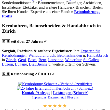
Sonderkonditionen für Bauunternehmen, Bauträger, Architekten,
Installateure, Elektriker und weitere Handwerk-Branchen. Bieten
Sie Ihren Kunden Expertise aus einer Hand: »
Betonbohrung-
Profis
Kernbohren, Betonschneiden & Handabbruch in
Zürich
🇨🇭 seit über 27 Jahren ✓
Sorgfalt, Präzision & saubere Ergebnisser.
Ihre
Experten für
Kernbohrungen
,
Wanddurchbruch
,
Betonschneiden
u.
Handabbruch
in
Zürich
,
Genf
,
Basel
,
Bern
,
Lausanne
,
Winterthur
,
St. Gallen
,
Luzern
,
Lugano
,
Biel/Bienne
u. weitere Orte in der Schweiz.
🇨🇭 Kernbohrung ZÜRICH ✓
Kontakt/Anfrage
|
Leistungen (Schweiz)
Impressum |
Datenschutz |
Über uns