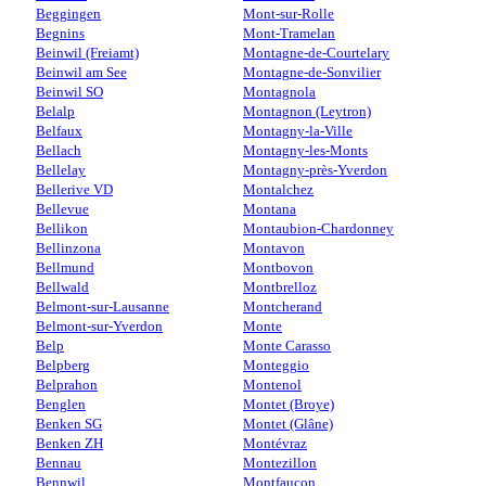
Beggingen
Mont-sur-Rolle
Begnins
Mont-Tramelan
Beinwil (Freiamt)
Montagne-de-Courtelary
Beinwil am See
Montagne-de-Sonvilier
Beinwil SO
Montagnola
Belalp
Montagnon (Leytron)
Belfaux
Montagny-la-Ville
Bellach
Montagny-les-Monts
Bellelay
Montagny-près-Yverdon
Bellerive VD
Montalchez
Bellevue
Montana
Bellikon
Montaubion-Chardonney
Bellinzona
Montavon
Bellmund
Montbovon
Bellwald
Montbrelloz
Belmont-sur-Lausanne
Montcherand
Belmont-sur-Yverdon
Monte
Belp
Monte Carasso
Belpberg
Monteggio
Belprahon
Montenol
Benglen
Montet (Broye)
Benken SG
Montet (Glâne)
Benken ZH
Montévraz
Bennau
Montezillon
Bennwil
Montfaucon