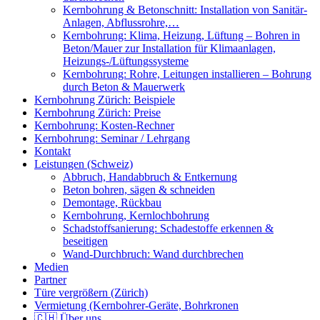
Kernbohrung & Betonschnitt: Installation von Sanitär-
Anlagen, Abflussrohre,…
Kernbohrung: Klima, Heizung, Lüftung – Bohren in
Beton/Mauer zur Installation für Klimaanlagen,
Heizungs-/Lüftungssysteme
Kernbohrung: Rohre, Leitungen installieren – Bohrung
durch Beton & Mauerwerk
Kernbohrung Zürich: Beispiele
Kernbohrung Zürich: Preise
Kernbohrung: Kosten-Rechner
Kernbohrung: Seminar / Lehrgang
Kontakt
Leistungen (Schweiz)
Abbruch, Handabbruch & Entkernung
Beton bohren, sägen & schneiden
Demontage, Rückbau
Kernbohrung, Kernlochbohrung
Schadstoffsanierung: Schadestoffe erkennen &
beseitigen
Wand-Durchbruch: Wand durchbrechen
Medien
Partner
Türe vergrößern (Zürich)
Vermietung (Kernbohrer-Geräte, Bohrkronen
🇨🇭 Über uns