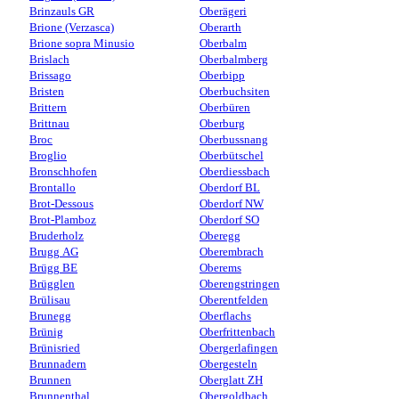
Brinzauls GR
Oberägeri
Brione (Verzasca)
Oberarth
Brione sopra Minusio
Oberbalm
Brislach
Oberbalmberg
Brissago
Oberbipp
Bristen
Oberbuchsiten
Brittern
Oberbüren
Brittnau
Oberburg
Broc
Oberbussnang
Broglio
Oberbütschel
Bronschhofen
Oberdiessbach
Brontallo
Oberdorf BL
Brot-Dessous
Oberdorf NW
Brot-Plamboz
Oberdorf SO
Bruderholz
Oberegg
Brugg AG
Oberembrach
Brügg BE
Oberems
Brügglen
Oberengstringen
Brülisau
Oberentfelden
Brunegg
Oberflachs
Brünig
Oberfrittenbach
Brünisried
Obergerlafingen
Brunnadern
Obergesteln
Brunnen
Oberglatt ZH
Brunnenthal
Obergoldbach