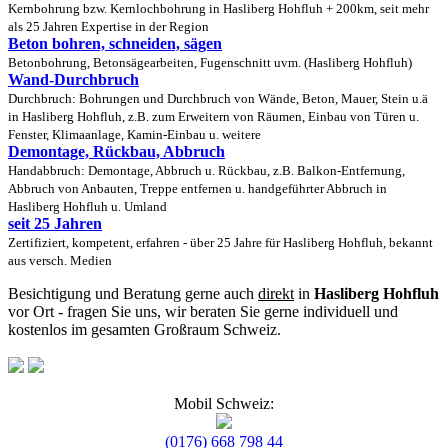
Kernbohrung bzw. Kernlochbohrung in Hasliberg Hohfluh + 200km, seit mehr
als 25 Jahren Expertise in der Region
Beton bohren, schneiden, sägen
Betonbohrung, Betonsägearbeiten, Fugenschnitt uvm. (Hasliberg Hohfluh)
Wand-Durchbruch
Durchbruch: Bohrungen und Durchbruch von Wände, Beton, Mauer, Stein u.ä
in Hasliberg Hohfluh, z.B. zum Erweitern von Räumen, Einbau von Türen u.
Fenster, Klimaanlage, Kamin-Einbau u. weitere
Demontage, Rückbau, Abbruch
Handabbruch: Demontage, Abbruch u. Rückbau, z.B. Balkon-Entfernung,
Abbruch von Anbauten, Treppe entfernen u. handgeführter Abbruch in
Hasliberg Hohfluh u. Umland
seit 25 Jahren
Zertifiziert, kompetent, erfahren - über 25 Jahre für Hasliberg Hohfluh, bekannt
aus versch. Medien
Besichtigung und Beratung gerne auch
direkt
in
Hasliberg Hohfluh
vor Ort - fragen Sie uns, wir beraten Sie gerne individuell und
kostenlos im gesamten Großraum Schweiz.
Mobil Schweiz:
(0176) 668 798 44