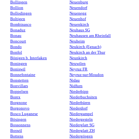
Bollingen
Neuenburg
Bollion
Neuendorf
Bollodingen
Neuenegg
Boltigen
Neuenhof
Bombinasco
Neuenkirch
Bonaduz
Neuhaus SG
Bonau
Neuhausen am Rheinfall
Boncourt
Neuheim
Bondo
Neukirch (Egnach)
Bonfol
Neukirch an der Thur
Bönigen b. Interlaken
Neunkirch
Boningen
Neuwilen
Boniswil
Neyruz FR
Bonnefontaine
Neyruz-sur-Moudon
Bonstetten
Nidau
Bonvillars
Nidfurn
Boppelsen
Niederbipp
Borex
Niederbuchsiten
Borgnone
Niederbüren
Borgonovo
Niederdorf
Bosco Luganese
Niedergampel
Bösingen
Niedergesteln
Bossonnens
Niederglatt SG
Boswil
Niederglatt ZH
Bottens
Niedergösgen