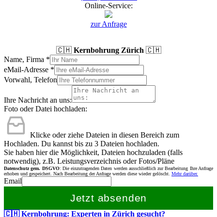
Online-Service:
zur Anfrage
🇨🇭
Kernbohrung Zürich
🇨🇭
Name, Firma
*
eMail-Adresse
*
Vorwahl, Telefon
Ihre Nachricht an uns:
Foto oder Datei hochladen:
Klicke oder ziehe Dateien in diesen Bereich zum
Hochladen.
Du kannst bis zu 3 Dateien hochladen.
Sie haben hier die Möglichkeit, Dateien hochzuladen (falls
notwendig), z.B. Leistungsverzeichnis oder Fotos/Pläne
Datenschutz gem. DSGVO
: Die einzutragenden Daten werden ausschließlich zur Bearbeitung Ihre Anfrage
erhoben und gespeichert. Nach Bearbeitung der Anfrage werden diese wieder gelöscht.
Mehr darüber.
Email
Jetzt absenden
🇨🇭 Kernbohrung: Experten in Zürich gesucht?