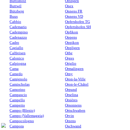
Buttisholz
Oltingen
Buttwil
Onex
Bützberg
Onnens FR
Buus
Onnens VD
Cabbio
Opfershofen TG
Cademario
Opfertshofen SH
Cadempino
Opfikon
Cadenazzo
Oppens
Cadro
Oppikon
Cagiallo
Oppligen
Calfreisen
Orbe
Calonico
Orges
Calpiogna
Origlio
Cama
Ormalingen
Camedo
Orny
Camignolo
Oron-la-Ville
Camischolas
Oron-le-Châtel
Camorino
Orpund
Campascio
Orselina
Campello
Orsières
Camperio
Orsonnens
Campo (Blenio)
Ortschwaben
Campo (Vallemaggia)
Orvin
Campocologno
Orzens
Campora
Oschwand