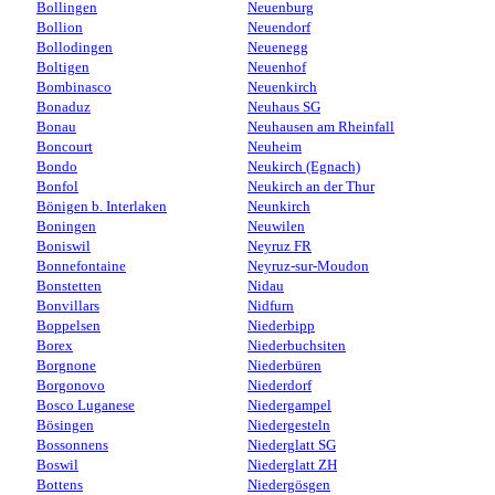
Bollingen
Neuenburg
Bollion
Neuendorf
Bollodingen
Neuenegg
Boltigen
Neuenhof
Bombinasco
Neuenkirch
Bonaduz
Neuhaus SG
Bonau
Neuhausen am Rheinfall
Boncourt
Neuheim
Bondo
Neukirch (Egnach)
Bonfol
Neukirch an der Thur
Bönigen b. Interlaken
Neunkirch
Boningen
Neuwilen
Boniswil
Neyruz FR
Bonnefontaine
Neyruz-sur-Moudon
Bonstetten
Nidau
Bonvillars
Nidfurn
Boppelsen
Niederbipp
Borex
Niederbuchsiten
Borgnone
Niederbüren
Borgonovo
Niederdorf
Bosco Luganese
Niedergampel
Bösingen
Niedergesteln
Bossonnens
Niederglatt SG
Boswil
Niederglatt ZH
Bottens
Niedergösgen