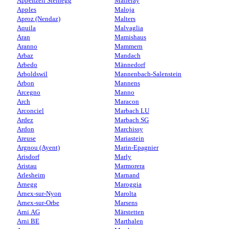
Appenzell Steinegg
Malleray
Apples
Maloja
Aproz (Nendaz)
Malters
Aquila
Malvaglia
Aran
Mamishaus
Aranno
Mammern
Arbaz
Mandach
Arbedo
Männedorf
Arboldswil
Mannenbach-Salenstein
Arbon
Mannens
Arcegno
Manno
Arch
Maracon
Arconciel
Marbach LU
Ardez
Marbach SG
Ardon
Marchissy
Areuse
Mariastein
Argnou (Ayent)
Marin-Epagnier
Arisdorf
Marly
Aristau
Marmorera
Arlesheim
Marnand
Arnegg
Maroggia
Arnex-sur-Nyon
Marolta
Arnex-sur-Orbe
Marsens
Arni AG
Märstetten
Arni BE
Marthalen