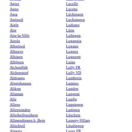
Agiez
Lucelle
Agno
Lucens
Agra
Lüchingen
Agriswil
Luchsingen
Aigle
Ludiano
Aïre
Lüen
Aire-la-Ville
Lufingen
Airolo
Lugaggia
Alberswil
Lugano
Albeuve
Lugnez
Albinen
Lugnorre
Albligen
Luins
Alchenflüh
Lully FR
Alchenstorf
Lully VD
Aldesago
Lumbrein
Algetshausen
Lumino
Alikon
Lunden
Allaman
Lungern
Alle
Lupfig
Allens
Lupsingen
Allenwinden
Lurtigen
Allerheiligenberg
Lüscherz
Allmendingen b. Bern
Lussery-Villars
Allschwil
Lüsslingen
Almens
Lussy FR