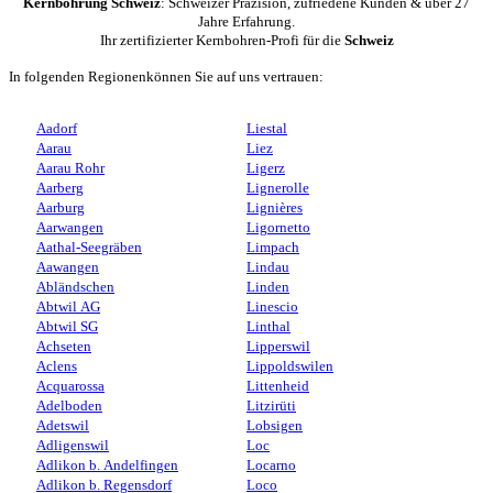
Kernbohrung Schweiz
: Schweizer Präzision, zufriedene Kunden & über 27
Jahre Erfahrung.
Ihr zertifizierter Kernbohren-Profi für die
Schweiz
In folgenden Regionenkönnen Sie auf uns vertrauen:
Aadorf
Liestal
Aarau
Liez
Aarau Rohr
Ligerz
Aarberg
Lignerolle
Aarburg
Lignières
Aarwangen
Ligornetto
Aathal-Seegräben
Limpach
Aawangen
Lindau
Abländschen
Linden
Abtwil AG
Linescio
Abtwil SG
Linthal
Achseten
Lipperswil
Aclens
Lippoldswilen
Acquarossa
Littenheid
Adelboden
Litzirüti
Adetswil
Lobsigen
Adligenswil
Loc
Adlikon b. Andelfingen
Locarno
Adlikon b. Regensdorf
Loco