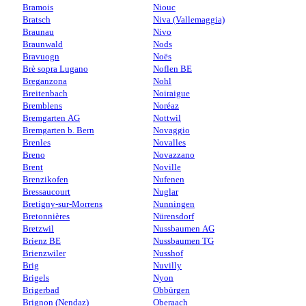
Bramois
Niouc
Bratsch
Niva (Vallemaggia)
Braunau
Nivo
Braunwald
Nods
Bravuogn
Noës
Brè sopra Lugano
Noflen BE
Breganzona
Nohl
Breitenbach
Noiraigue
Bremblens
Noréaz
Bremgarten AG
Nottwil
Bremgarten b. Bern
Novaggio
Brenles
Novalles
Breno
Novazzano
Brent
Noville
Brenzikofen
Nufenen
Bressaucourt
Nuglar
Bretigny-sur-Morrens
Nunningen
Bretonnières
Nürensdorf
Bretzwil
Nussbaumen AG
Brienz BE
Nussbaumen TG
Brienzwiler
Nusshof
Brig
Nuvilly
Brigels
Nyon
Brigerbad
Obbürgen
Brignon (Nendaz)
Oberaach