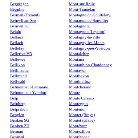
Beggingen
Mont-sur-Rolle
Begnins
Mont-Tramelan
Beinwil (Freiamt)
Montagne-de-Courtelary
Beinwil am See
Montagne-de-Sonvilier
Beinwil SO
Montagnola
Belalp
Montagnon (Leytron)
Belfaux
Montagny-la-Ville
Bellach
Montagny-les-Monts
Bellelay
Montagny-près-Yverdon
Bellerive VD
Montalchez
Bellevue
Montana
Bellikon
Montaubion-Chardonney
Bellinzona
Montavon
Bellmund
Montbovon
Bellwald
Montbrelloz
Belmont-sur-Lausanne
Montcherand
Belmont-sur-Yverdon
Monte
Belp
Monte Carasso
Belpberg
Monteggio
Belprahon
Montenol
Benglen
Montet (Broye)
Benken SG
Montet (Glâne)
Benken ZH
Montévraz
Bennau
Montezillon
Bennwil
Montfaucon