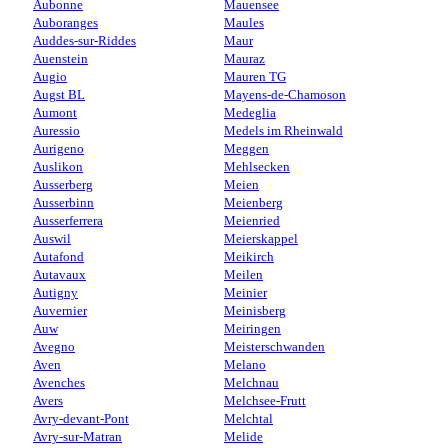
Aubonne
Mauensee
Auboranges
Maules
Auddes-sur-Riddes
Maur
Auenstein
Mauraz
Augio
Mauren TG
Augst BL
Mayens-de-Chamoson
Aumont
Medeglia
Auressio
Medels im Rheinwald
Aurigeno
Meggen
Auslikon
Mehlsecken
Ausserberg
Meien
Ausserbinn
Meienberg
Ausserferrera
Meienried
Auswil
Meierskappel
Autafond
Meikirch
Autavaux
Meilen
Autigny
Meinier
Auvernier
Meinisberg
Auw
Meiringen
Avegno
Meisterschwanden
Aven
Melano
Avenches
Melchnau
Avers
Melchsee-Frutt
Avry-devant-Pont
Melchtal
Avry-sur-Matran
Melide