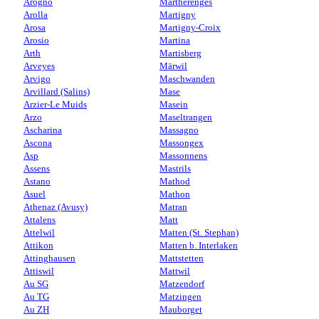
Arogno
Martherenges
Arolla
Martigny
Arosa
Martigny-Croix
Arosio
Martina
Arth
Martisberg
Arveyes
Märwil
Arvigo
Maschwanden
Arvillard (Salins)
Mase
Arzier-Le Muids
Masein
Arzo
Maseltrangen
Ascharina
Massagno
Ascona
Massongex
Asp
Massonnens
Assens
Mastrils
Astano
Mathod
Asuel
Mathon
Athenaz (Avusy)
Matran
Attalens
Matt
Attelwil
Matten (St. Stephan)
Attikon
Matten b. Interlaken
Attinghausen
Mattstetten
Attiswil
Mattwil
Au SG
Matzendorf
Au TG
Matzingen
Au ZH
Mauborget