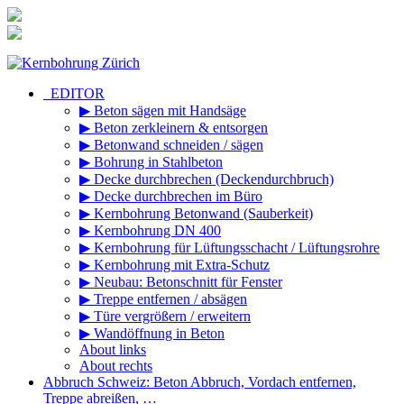
Zum
Inhalt
springen
_EDITOR
▶ Beton sägen mit Handsäge
▶ Beton zerkleinern & entsorgen
▶ Betonwand schneiden / sägen
▶ Bohrung in Stahlbeton
▶ Decke durchbrechen (Deckendurchbruch)
▶ Decke durchbrechen im Büro
▶ Kernbohrung Betonwand (Sauberkeit)
▶ Kernbohrung DN 400
▶ Kernbohrung für Lüftungsschacht / Lüftungsrohre
▶ Kernbohrung mit Extra-Schutz
▶ Neubau: Betonschnitt für Fenster
▶ Treppe entfernen / absägen
▶ Türe vergrößern / erweitern
▶ Wandöffnung in Beton
About links
About rechts
Abbruch Schweiz: Beton Abbruch, Vordach entfernen,
Treppe abreißen, …