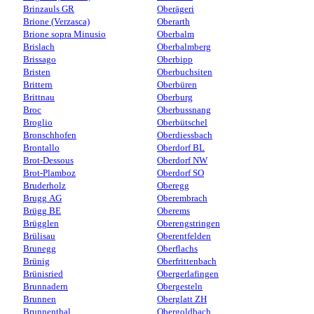
Brinzauls GR
Oberägeri
Brione (Verzasca)
Oberarth
Brione sopra Minusio
Oberbalm
Brislach
Oberbalmberg
Brissago
Oberbipp
Bristen
Oberbuchsiten
Brittern
Oberbüren
Brittnau
Oberburg
Broc
Oberbussnang
Broglio
Oberbütschel
Bronschhofen
Oberdiessbach
Brontallo
Oberdorf BL
Brot-Dessous
Oberdorf NW
Brot-Plamboz
Oberdorf SO
Bruderholz
Oberegg
Brugg AG
Oberembrach
Brügg BE
Oberems
Brügglen
Oberengstringen
Brülisau
Oberentfelden
Brunegg
Oberflachs
Brünig
Oberfrittenbach
Brünisried
Obergerlafingen
Brunnadern
Obergesteln
Brunnen
Oberglatt ZH
Brunnenthal
Obergoldbach