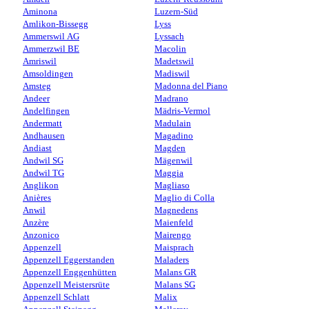
Aminona
Luzern-Süd
Amlikon-Bissegg
Lyss
Ammerswil AG
Lyssach
Ammerzwil BE
Macolin
Amriswil
Madetswil
Amsoldingen
Madiswil
Amsteg
Madonna del Piano
Andeer
Madrano
Andelfingen
Mädris-Vermol
Andermatt
Madulain
Andhausen
Magadino
Andiast
Magden
Andwil SG
Mägenwil
Andwil TG
Maggia
Anglikon
Magliaso
Anières
Maglio di Colla
Anwil
Magnedens
Anzère
Maienfeld
Anzonico
Mairengo
Appenzell
Maisprach
Appenzell Eggerstanden
Maladers
Appenzell Enggenhütten
Malans GR
Appenzell Meistersrüte
Malans SG
Appenzell Schlatt
Malix