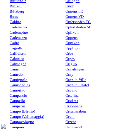
Buttisholz
Oltingen
Buttwil
Onex
Bützberg
Onnens FR
Buus
Onnens VD
Cabbio
Opfershofen TG
Cademario
Opfertshofen SH
Cadempino
Opfikon
Cadenazzo
Oppens
Cadro
Oppikon
Cagiallo
Oppligen
Calfreisen
Orbe
Calonico
Orges
Calpiogna
Origlio
Cama
Ormalingen
Camedo
Orny
Camignolo
Oron-la-Ville
Camischolas
Oron-le-Châtel
Camorino
Orpund
Campascio
Orselina
Campello
Orsières
Camperio
Orsonnens
Campo (Blenio)
Ortschwaben
Campo (Vallemaggia)
Orvin
Campocologno
Orzens
Campora
Oschwand