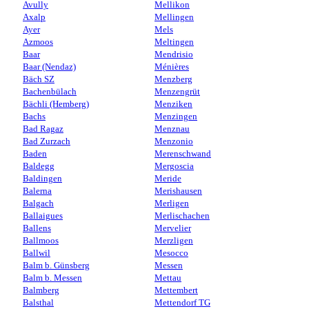
Avully
Mellikon
Axalp
Mellingen
Ayer
Mels
Azmoos
Meltingen
Baar
Mendrisio
Baar (Nendaz)
Ménières
Bäch SZ
Menzberg
Bachenbülach
Menzengrüt
Bächli (Hemberg)
Menziken
Bachs
Menzingen
Bad Ragaz
Menznau
Bad Zurzach
Menzonio
Baden
Merenschwand
Baldegg
Mergoscia
Baldingen
Meride
Balerna
Merishausen
Balgach
Merligen
Ballaigues
Merlischachen
Ballens
Mervelier
Ballmoos
Merzligen
Ballwil
Mesocco
Balm b. Günsberg
Messen
Balm b. Messen
Mettau
Balmberg
Mettembert
Balsthal
Mettendorf TG