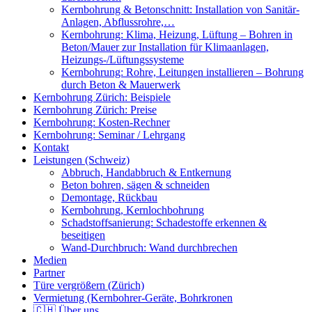
Kernbohrung & Betonschnitt: Installation von Sanitär-
Anlagen, Abflussrohre,…
Kernbohrung: Klima, Heizung, Lüftung – Bohren in
Beton/Mauer zur Installation für Klimaanlagen,
Heizungs-/Lüftungssysteme
Kernbohrung: Rohre, Leitungen installieren – Bohrung
durch Beton & Mauerwerk
Kernbohrung Zürich: Beispiele
Kernbohrung Zürich: Preise
Kernbohrung: Kosten-Rechner
Kernbohrung: Seminar / Lehrgang
Kontakt
Leistungen (Schweiz)
Abbruch, Handabbruch & Entkernung
Beton bohren, sägen & schneiden
Demontage, Rückbau
Kernbohrung, Kernlochbohrung
Schadstoffsanierung: Schadestoffe erkennen &
beseitigen
Wand-Durchbruch: Wand durchbrechen
Medien
Partner
Türe vergrößern (Zürich)
Vermietung (Kernbohrer-Geräte, Bohrkronen
🇨🇭 Über uns