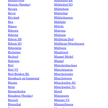
Beurnevésin
Mühledorf BE
Beuson (Nendaz)
Mühledorf SO
Bevaix
Mühlehorn
Bever
Mühlethal
Bévilard
Mühlethurnen
Bex
Mühlrüti
Biasca
Mülchi
Biberen
Mulegns
Biberist
Mülenen
Bibern SH
Müllheim Dorf
Bibern SO
Müllheim-Wigoltingen
Biberstein
Mülligen
Bichelsee
Mümliswil
Bichwil
Mumpé Medel
Bidogno
Mumpf
Biel
Münchenbuchsee
Biel VS
Münchenstein
Biel-Benken BL
Münchenwiler
Biembach im Emmental
Münchringen
Bienne
Münchwilen AG
Bière
Münchwilen TG
Biessenhofen
Mund
Bieudron (Nendaz)
Münsingen
Biezwil
Münster VS
Bigenthal
Münsterlingen