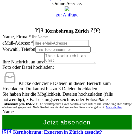
Online-Service:
zur Anfrage
🇨🇭
Kernbohrung Zürich
🇨🇭
Name, Firma
*
eMail-Adresse
*
Vorwahl, Telefon
Ihre Nachricht an uns:
Foto oder Datei hochladen:
Klicke oder ziehe Dateien in diesen Bereich zum
Hochladen.
Du kannst bis zu 3 Dateien hochladen.
Sie haben hier die Möglichkeit, Dateien hochzuladen (falls
notwendig), z.B. Leistungsverzeichnis oder Fotos/Pläne
Datenschutz gem. DSGVO
: Die einzutragenden Daten werden ausschließlich zur Bearbeitung Ihre Anfrage
erhoben und gespeichert. Nach Bearbeitung der Anfrage werden diese wieder gelöscht.
Mehr darüber.
Name
Jetzt absenden
🇨🇭 Kernbohrung: Experten in Zürich gesucht?