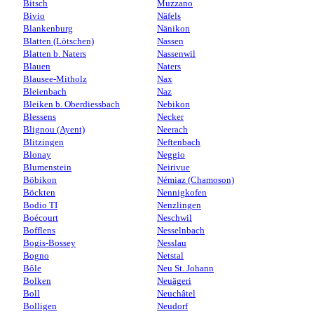
Bitsch
Muzzano
Bivio
Näfels
Blankenburg
Nänikon
Blatten (Lötschen)
Nassen
Blatten b. Naters
Nassenwil
Blauen
Naters
Blausee-Mitholz
Nax
Bleienbach
Naz
Bleiken b. Oberdiessbach
Nebikon
Blessens
Necker
Blignou (Ayent)
Neerach
Blitzingen
Neftenbach
Blonay
Neggio
Blumenstein
Neirivue
Böbikon
Némiaz (Chamoson)
Böckten
Nennigkofen
Bodio TI
Nenzlingen
Boécourt
Neschwil
Bofflens
Nesselnbach
Bogis-Bossey
Nesslau
Bogno
Netstal
Bôle
Neu St. Johann
Bolken
Neuägeri
Boll
Neuchâtel
Bolligen
Neudorf