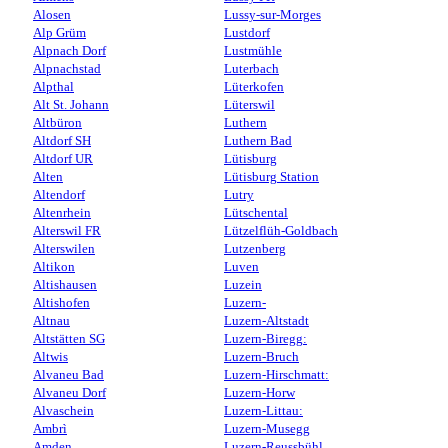
Alosen
Lussy-sur-Morges
Alp Grüm
Lustdorf
Alpnach Dorf
Lustmühle
Alpnachstad
Luterbach
Alpthal
Lüterkofen
Alt St. Johann
Lüterswil
Altbüron
Luthern
Altdorf SH
Luthern Bad
Altdorf UR
Lütisburg
Alten
Lütisburg Station
Altendorf
Lutry
Altenrhein
Lütschental
Alterswil FR
Lützelflüh-Goldbach
Alterswilen
Lutzenberg
Altikon
Luven
Altishausen
Luzein
Altishofen
Luzern-
Altnau
Luzern-Altstadt
Altstätten SG
Luzern-Biregg:
Altwis
Luzern-Bruch
Alvaneu Bad
Luzern-Hirschmatt:
Alvaneu Dorf
Luzern-Horw
Alvaschein
Luzern-Littau:
Ambrì
Luzern-Musegg
Amden
Luzern-Reussbühl