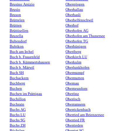
Brusino Arsizio
Obergösgen
Brusio
Oberhallau
Bruson
Oberhasli
Brüttelen
Oberhelfenschwil
Brütten
Oberhof
Brüttisellen
Oberhofen AG
Bruzella
Oberhofen am Thunersee
Bubendorf
Oberhofen TG
Bubikon
Oberhünigen
Buch am Irchel
Oberiberg
Buch b. Frauenfeld
Oberkirch LU
Buch b. Kümmertshausen
Oberkulm
Buch b. Märwil
Oberlunkhofen
Buch SH
Obermumpf
Buchackern
Obermutten
Buchberg
Obernau
Buchen
Oberneunforn
Buchen im Prättigau
Oberönz
Buchillon
Oberösch
Buchrain
Oberramsern
Buchs AG
Oberrickenbach
Buchs LU
Oberried am Brienzersee
Buchs SG
Oberried FR
Buchs ZH
Oberrieden
Büchslen
Oberriet SG