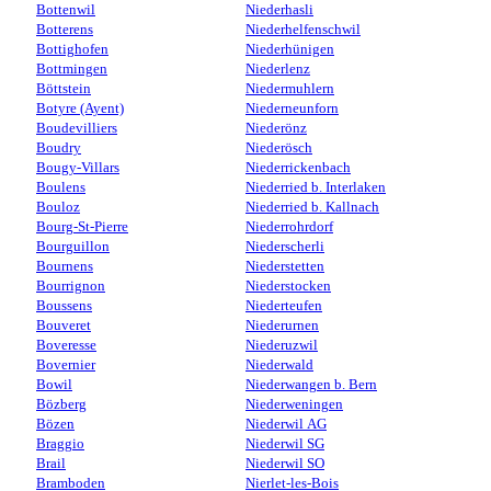
Bottenwil
Niederhasli
Botterens
Niederhelfenschwil
Bottighofen
Niederhünigen
Bottmingen
Niederlenz
Böttstein
Niedermuhlern
Botyre (Ayent)
Niederneunforn
Boudevilliers
Niederönz
Boudry
Niederösch
Bougy-Villars
Niederrickenbach
Boulens
Niederried b. Interlaken
Bouloz
Niederried b. Kallnach
Bourg-St-Pierre
Niederrohrdorf
Bourguillon
Niederscherli
Bournens
Niederstetten
Bourrignon
Niederstocken
Boussens
Niederteufen
Bouveret
Niederurnen
Boveresse
Niederuzwil
Bovernier
Niederwald
Bowil
Niederwangen b. Bern
Bözberg
Niederweningen
Bözen
Niederwil AG
Braggio
Niederwil SG
Brail
Niederwil SO
Bramboden
Nierlet-les-Bois