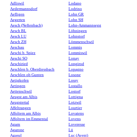
Adliswil
Lodano
Aedermannsdorf
Lodrino
Aefligen
Lohn GR
Aegerten
Lohn SH
Aesch (Neftenbach)
Lohn-Ammannsegg
Aesch BL
Löhningen
Aesch LU
Lohnstorf
Aesch ZH
Lömmenschwil
Aeschau
Lommis
Aeschi b. Spiez
Lommiswil
Aeschi SO
Lonay
Aeschiried
Longirod
Aeschlen b. Oberdiessbach
Lopagno
Aeschlen ob Gunten
Losone
Aetigkofen
Lossy
Aetingen
Lostallo
Aettenschwil
Lostorf
Aeugst am Albis
Lottigna
Aeugstertal
Lotzwil
Affeltrangen
Lourtier
Affoltern am Albis
Lovatens
Affoltern im Emmental
Lovens
Agarn
Loveresse
Agarone
Lü
Agasul
Luc (Ayent)