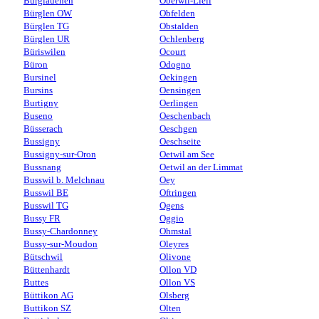
Burglauenen
Oberwil-Lieli
Bürglen OW
Obfelden
Bürglen TG
Obstalden
Bürglen UR
Ochlenberg
Büriswilen
Ocourt
Büron
Odogno
Bursinel
Oekingen
Bursins
Oensingen
Burtigny
Oerlingen
Buseno
Oeschenbach
Büsserach
Oeschgen
Bussigny
Oeschseite
Bussigny-sur-Oron
Oetwil am See
Bussnang
Oetwil an der Limmat
Busswil b. Melchnau
Oey
Busswil BE
Oftringen
Busswil TG
Ogens
Bussy FR
Oggio
Bussy-Chardonney
Ohmstal
Bussy-sur-Moudon
Oleyres
Bütschwil
Olivone
Büttenhardt
Ollon VD
Buttes
Ollon VS
Büttikon AG
Olsberg
Buttikon SZ
Olten