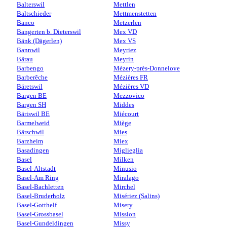
Balterswil
Mettlen
Baltschieder
Mettmenstetten
Banco
Metzerlen
Bangerten b. Dieterswil
Mex VD
Bänk (Dägerlen)
Mex VS
Bannwil
Meyriez
Bärau
Meyrin
Barbengo
Mézery-près-Donneloye
Barberêche
Mézières FR
Bäretswil
Mézières VD
Bargen BE
Mezzovico
Bargen SH
Middes
Bäriswil BE
Miécourt
Barmelweid
Miège
Bärschwil
Mies
Barzheim
Miex
Basadingen
Miglieglia
Basel
Milken
Basel-Altstadt
Minusio
Basel-Am Ring
Miralago
Basel-Bachletten
Mirchel
Basel-Bruderholz
Misériez (Salins)
Basel-Gotthelf
Misery
Basel-Grossbasel
Mission
Basel-Gundeldingen
Missy