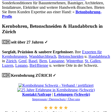
Sonderkonditionen für Bauunternehmen, Bauträger, Architekten,
Installateure, Elektriker und weitere Handwerk-Branchen. Bieten
Sie Ihren Kunden Expertise aus einer Hand: »
Betonbohrung-
Profis
Kernbohren, Betonschneiden & Handabbruch in
Zürich
🇨🇭 seit über 27 Jahren ✓
Sorgfalt, Präzision & saubere Ergebnisser.
Ihre
Experten für
Kernbohrungen
,
Wanddurchbruch
,
Betonschneiden
u.
Handabbruch
in
Zürich
,
Genf
,
Basel
,
Bern
,
Lausanne
,
Winterthur
,
St. Gallen
,
Luzern
,
Lugano
,
Biel/Bienne
u. weitere Orte in der Schweiz.
🇨🇭 Kernbohrung ZÜRICH ✓
Kontakt/Anfrage
|
Leistungen (Schweiz)
Impressum |
Datenschutz |
Über uns