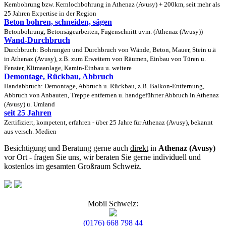
Kernbohrung bzw. Kernlochbohrung in Athenaz (Avusy) + 200km, seit mehr als
25 Jahren Expertise in der Region
Beton bohren, schneiden, sägen
Betonbohrung, Betonsägearbeiten, Fugenschnitt uvm. (Athenaz (Avusy))
Wand-Durchbruch
Durchbruch: Bohrungen und Durchbruch von Wände, Beton, Mauer, Stein u.ä
in Athenaz (Avusy), z.B. zum Erweitern von Räumen, Einbau von Türen u.
Fenster, Klimaanlage, Kamin-Einbau u. weitere
Demontage, Rückbau, Abbruch
Handabbruch: Demontage, Abbruch u. Rückbau, z.B. Balkon-Entfernung,
Abbruch von Anbauten, Treppe entfernen u. handgeführter Abbruch in Athenaz
(Avusy) u. Umland
seit 25 Jahren
Zertifiziert, kompetent, erfahren - über 25 Jahre für Athenaz (Avusy), bekannt
aus versch. Medien
Besichtigung und Beratung gerne auch
direkt
in
Athenaz (Avusy)
vor Ort - fragen Sie uns, wir beraten Sie gerne individuell und
kostenlos im gesamten Großraum Schweiz.
Mobil Schweiz:
(0176) 668 798 44