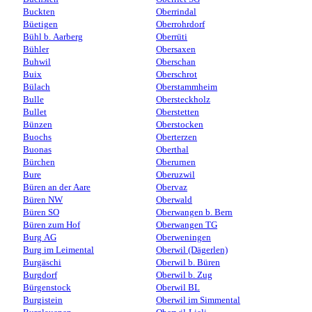
Buckten
Oberrindal
Büetigen
Oberrohrdorf
Bühl b. Aarberg
Oberrüti
Bühler
Obersaxen
Buhwil
Oberschan
Buix
Oberschrot
Bülach
Oberstammheim
Bulle
Obersteckholz
Bullet
Oberstetten
Bünzen
Oberstocken
Buochs
Oberterzen
Buonas
Oberthal
Bürchen
Oberurnen
Bure
Oberuzwil
Büren an der Aare
Obervaz
Büren NW
Oberwald
Büren SO
Oberwangen b. Bern
Büren zum Hof
Oberwangen TG
Burg AG
Oberweningen
Burg im Leimental
Oberwil (Dägerlen)
Burgäschi
Oberwil b. Büren
Burgdorf
Oberwil b. Zug
Bürgenstock
Oberwil BL
Burgistein
Oberwil im Simmental