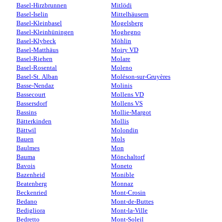
Basel-Hirzbrunnen
Mitlödi
Basel-Iselin
Mittelhäusern
Basel-Kleinbasel
Mogelsberg
Basel-Kleinhüningen
Moghegno
Basel-Klybeck
Möhlin
Basel-Matthäus
Moiry VD
Basel-Riehen
Molare
Basel-Rosental
Moleno
Basel-St. Alban
Moléson-sur-Gruyères
Basse-Nendaz
Molinis
Bassecourt
Mollens VD
Bassersdorf
Mollens VS
Bassins
Mollie-Margot
Bätterkinden
Mollis
Bättwil
Molondin
Bauen
Mols
Baulmes
Mon
Bauma
Mönchaltorf
Bavois
Moneto
Bazenheid
Monible
Beatenberg
Monnaz
Beckenried
Mont-Crosin
Bedano
Mont-de-Buttes
Bedigliora
Mont-la-Ville
Bedretto
Mont-Soleil