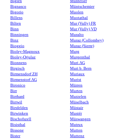
Biglen
Muntelier
Bignasco
Müntschemier
Bigorio
Muolen
Billens
Muotathal
Bilten
Mur (Vully) FR
Binn
Mur (Vully) VD
Binningen
Muralto
Binz
Muraz (Collombey)
Bioggio
Muraz (Sierre)
Bioley-Magnoux
Murg
Bioley-Orjulaz
Murgenthal
Bionnens
Muri AG
Birgisch
Muri b. Bern
Birmensdorf ZH
Muriaux
Birmenstorf AG
Murist
Bironico
Mürren
Birr
Murten
Birrhard
Murzelen
Birrwil
Müselbach
Birsfelden
Müstair
Birwinken
Mustér
Bischofszell
Müswangen
Bisisthal
Mutrux
Bissone
Mutten
Bister
Muttenz