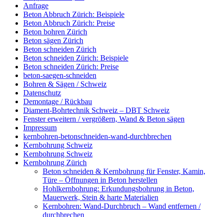
Anfrage
Beton Abbruch Zürich: Beispiele
Beton Abbruch Zürich: Preise
Beton bohren Zürich
Beton sägen Zürich
Beton schneiden Zürich
Beton schneiden Zürich: Beispiele
Beton schneiden Zürich: Preise
beton-saegen-schneiden
Bohren & Sägen / Schweiz
Datenschutz
Demontage / Rückbau
Diament-Bohrtechnik Schweiz – DBT Schweiz
Fenster erweitern / vergrößern, Wand & Beton sägen
Impressum
kernbohren-betonschneiden-wand-durchbrechen
Kernbohrung Schweiz
Kernbohrung Schweiz
Kernbohrung Zürich
Beton schneiden & Kernbohrung für Fenster, Kamin,
Türe – Öffnungen in Beton herstellen
Hohlkernbohrung: Erkundungsbohrung in Beton,
Mauerwerk, Stein & harte Materialien
Kernbohren: Wand-Durchbruch – Wand entfernen /
durchbrechen