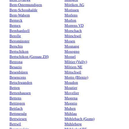
Bern-Ostermundigen
Möriken AG
Bern-Schosshalde
Morissen
Bern-Wabern
Morlens
Berneck
Morlon
Bernex
Morrens VD
Bernhardzell
Morschach
Berolle
Mörschwil
Beromünster
Mosen
Berschis
Mosnang
Bertschikon
Mosogno
Bertschikon (Gossau ZH)
Mossel
Berzona
Môtier (Vully)
Besazio
Môtiers NE
Besenbüren
Mötschwil
Besencens
Motto (Blenio)
Betschwanden
Moudon
Betten
Moutier
Bettenhausen
Movelier
Bettens
Mugena
Bettingen
Muggio
Bettlach
Muhen
Bettmeralp
Mühlau
Bettwiesen
Mühlebach (Goms)
Bettwil
Mühleberg