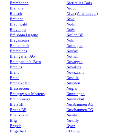
Bramboden
Nierlet-les-Bois
Bramois
Niouc
Bratsch
Niva (Vallemaggia)
Braunau
Nivo
Braunwald
Nods
Bravuogn
Noës
Brè sopra Lugano
Noflen BE
Breganzona
Nohl
Breitenbach
Noiraigue
Bremblens
Noréaz
Bremgarten AG
Nottwil
Bremgarten b. Bern
Novaggio
Brenles
Novalles
Breno
Novazzano
Brent
Noville
Brenzikofen
Nufenen
Bressaucourt
Nuglar
Bretigny-sur-Morrens
Nunningen
Bretonnières
Nürensdorf
Bretzwil
Nussbaumen AG
Brienz BE
Nussbaumen TG
Brienzwiler
Nusshof
Brig
Nuvilly
Brigels
Nyon
Brigerbad
Obbürgen