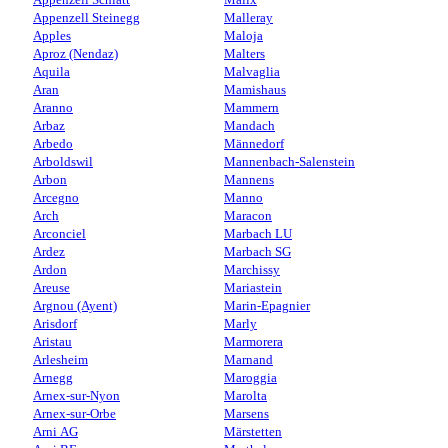
Appenzell Steinegg
Malleray
Apples
Maloja
Aproz (Nendaz)
Malters
Aquila
Malvaglia
Aran
Mamishaus
Aranno
Mammern
Arbaz
Mandach
Arbedo
Männedorf
Arboldswil
Mannenbach-Salenstein
Arbon
Mannens
Arcegno
Manno
Arch
Maracon
Arconciel
Marbach LU
Ardez
Marbach SG
Ardon
Marchissy
Areuse
Mariastein
Argnou (Ayent)
Marin-Epagnier
Arisdorf
Marly
Aristau
Marmorera
Arlesheim
Marnand
Arnegg
Maroggia
Arnex-sur-Nyon
Marolta
Arnex-sur-Orbe
Marsens
Arni AG
Märstetten