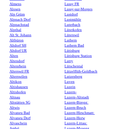
Almens
Lussy FR
Alosen
Lussy-sur-Morges
Alp Grüm
Lustdorf
Alpnach Dorf
Lustmühle
Alpnachstad
Luterbach
Alpthal
Lüterkofen
Alt St. Johann
Lüterswil
Altbüron
Luthern
Altdorf SH
Luthern Bad
Altdorf UR
Lütisburg
Alten
Lütisburg Station
Altendorf
Lutry
Altenrhein
Lütschental
Alterswil FR
Lützelflüh-Goldbach
Alterswilen
Lutzenberg
Altikon
Luven
Altishausen
Luzein
Altishofen
Luzern-
Altnau
Luzern-Altstadt
Altstätten SG
Luzern-Biregg:
Altwis
Luzern-Bruch
Alvaneu Bad
Luzern-Hirschmatt:
Alvaneu Dorf
Luzern-Horw
Alvaschein
Luzern-Littau:
Ambrì
Luzern-Musegg