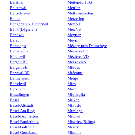
Balsthal
Mettendorf TG
Balterswil
Mettlen
Baltschieder
Mettmenstetten
Banco
Metzerlen
Bangerten b. Dieterswil
Mex VD
Bänk (Dägerlen)
Mex VS
Bannwil
Meyriez
Bärau
Meyrin
Barbengo
Mézery-près-Donneloye
Barberêche
Mézières FR
Bäretswil
Mézières VD
Bargen BE
Mezzovico
Bargen SH
Middes
Bäriswil BE
Miécourt
Barmelweid
Miège
Bärschwil
Mies
Barzheim
Miex
Basadingen
Miglieglia
Basel
Milken
Basel-Altstadt
Minusio
Basel-Am Ring
Miralago
Basel-Bachletten
Mirchel
Basel-Bruderholz
Misériez (Salins)
Basel-Gotthelf
Misery
Basel-Grossbasel
Mission