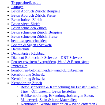
Treppe abreißen, …
Anfrage
Beton Abbruch Zürich: Beispiele
Beton Abbruch Zürich: Preise
Beton bohren Zürich
Beton sägen Zürich
Beton schneiden Zürich
Beton schneiden Zürich: Beispiele
Beton schneiden Zürich: Preise
beton-saegen-schneiden
Bohren & Sägen / Schweiz
Datenschutz
Demontage / Rückbau
Diament-Bohrtechnik Schweiz – DBT Schweiz
Fenster erweitern / vergrößern, Wand & Beton sägen
Impressum
kernbohren-betonschneiden-wand-durchbrechen
Kernbohrung Schweiz
Kernbohrung Schweiz
Kernbohrung Zürich
Beton schneiden & Kernbohrung für Fenster, Kamin,
Türe – Öffnungen in Beton herstellen
Hohlkernbohrung: Erkundungsbohrung in Beton,
Mauerwerk, Stein & harte Materialien
Kernbohren: Wand-Durchbruch – Wand entfernen /