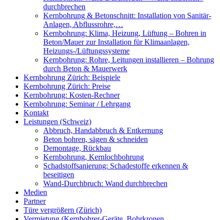
durchbrechen
Kernbohrung & Betonschnitt: Installation von Sanitär-
Anlagen, Abflussrohre,…
Kernbohrung: Klima, Heizung, Lüftung – Bohren in
Beton/Mauer zur Installation für Klimaanlagen,
Heizungs-/Lüftungssysteme
Kernbohrung: Rohre, Leitungen installieren – Bohrung
durch Beton & Mauerwerk
Kernbohrung Zürich: Beispiele
Kernbohrung Zürich: Preise
Kernbohrung: Kosten-Rechner
Kernbohrung: Seminar / Lehrgang
Kontakt
Leistungen (Schweiz)
Abbruch, Handabbruch & Entkernung
Beton bohren, sägen & schneiden
Demontage, Rückbau
Kernbohrung, Kernlochbohrung
Schadstoffsanierung: Schadestoffe erkennen &
beseitigen
Wand-Durchbruch: Wand durchbrechen
Medien
Partner
Türe vergrößern (Zürich)
Vermietung (Kernbohrer-Geräte, Bohrkronen