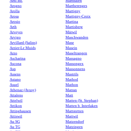
Arni BE
Marthalen
Arogno
Martherenges
Arolla
Martigny
Arosa
Martigny-Croix
Arosio
Martina
Arth
Martisberg
Arveyes
Märwil
Arvigo
Maschwanden
Arvillard (Salins)
Mase
Arzier-Le Muids
Masein
Arzo
Maseltrangen
Ascharina
Massagno
Ascona
Massongex
Asp
Massonnens
Assens
Mastrils
Astano
Mathod
Asuel
Mathon
Athenaz (Avusy)
Matran
Attalens
Matt
Attelwil
Matten (St. Stephan)
Attikon
Matten b. Interlaken
Attinghausen
Mattstetten
Attiswil
Mattwil
Au SG
Matzendorf
Au TG
Matzingen