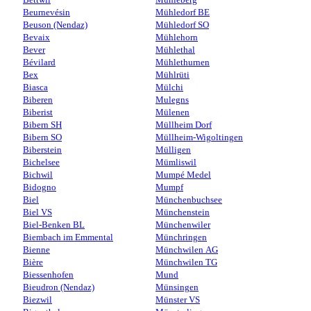
Beurnevésin
Mühledorf BE
Beuson (Nendaz)
Mühledorf SO
Bevaix
Mühlehorn
Bever
Mühlethal
Bévilard
Mühlethurnen
Bex
Mühlrüti
Biasca
Mülchi
Biberen
Mulegns
Biberist
Mülenen
Bibern SH
Müllheim Dorf
Bibern SO
Müllheim-Wigoltingen
Biberstein
Mülligen
Bichelsee
Mümliswil
Bichwil
Mumpé Medel
Bidogno
Mumpf
Biel
Münchenbuchsee
Biel VS
Münchenstein
Biel-Benken BL
Münchenwiler
Biembach im Emmental
Münchringen
Bienne
Münchwilen AG
Bière
Münchwilen TG
Biessenhofen
Mund
Bieudron (Nendaz)
Münsingen
Biezwil
Münster VS