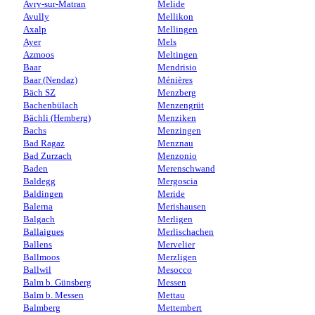
Avry-sur-Matran
Melide
Avully
Mellikon
Axalp
Mellingen
Ayer
Mels
Azmoos
Meltingen
Baar
Mendrisio
Baar (Nendaz)
Ménières
Bäch SZ
Menzberg
Bachenbülach
Menzengrüt
Bächli (Hemberg)
Menziken
Bachs
Menzingen
Bad Ragaz
Menznau
Bad Zurzach
Menzonio
Baden
Merenschwand
Baldegg
Mergoscia
Baldingen
Meride
Balerna
Merishausen
Balgach
Merligen
Ballaigues
Merlischachen
Ballens
Mervelier
Ballmoos
Merzligen
Ballwil
Mesocco
Balm b. Günsberg
Messen
Balm b. Messen
Mettau
Balmberg
Mettembert