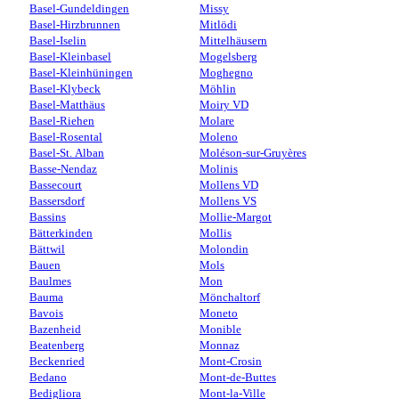
Basel-Gundeldingen
Missy
Basel-Hirzbrunnen
Mitlödi
Basel-Iselin
Mittelhäusern
Basel-Kleinbasel
Mogelsberg
Basel-Kleinhüningen
Moghegno
Basel-Klybeck
Möhlin
Basel-Matthäus
Moiry VD
Basel-Riehen
Molare
Basel-Rosental
Moleno
Basel-St. Alban
Moléson-sur-Gruyères
Basse-Nendaz
Molinis
Bassecourt
Mollens VD
Bassersdorf
Mollens VS
Bassins
Mollie-Margot
Bätterkinden
Mollis
Bättwil
Molondin
Bauen
Mols
Baulmes
Mon
Bauma
Mönchaltorf
Bavois
Moneto
Bazenheid
Monible
Beatenberg
Monnaz
Beckenried
Mont-Crosin
Bedano
Mont-de-Buttes
Bedigliora
Mont-la-Ville