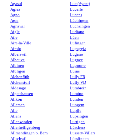
Agasul
Luc (Ayent)
Agiez
Lucelle
Agno
Lucens
Agra
Lüchingen
Agriswil
Luchsingen
Aigle
Ludiano
Aïre
Lüen
Aire-la-Ville
Lufingen
Airolo
Lugaggia
Alberswil
Lugano
Albeuve
Lugnez
Albinen
Lugnorre
Albligen
Luins
Alchenflüh
Lully FR
Alchenstorf
Lully VD
Aldesago
Lumbrein
Algetshausen
Lumino
Alikon
Lunden
Allaman
Lungern
Alle
Lupfig
Allens
Lupsingen
Allenwinden
Lurtigen
Allerheiligenberg
Lüscherz
Allmendingen b. Bern
Lussery-Villars
Allschwil
Lüsslingen