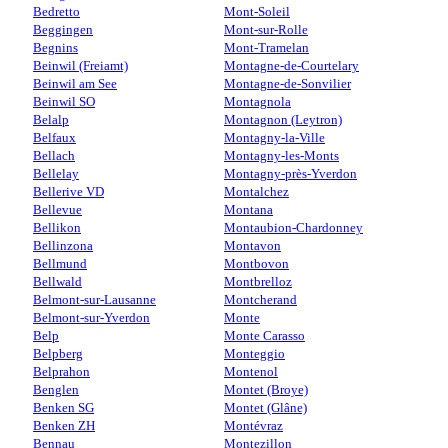
Bedretto
Mont-Soleil
Beggingen
Mont-sur-Rolle
Begnins
Mont-Tramelan
Beinwil (Freiamt)
Montagne-de-Courtelary
Beinwil am See
Montagne-de-Sonvilier
Beinwil SO
Montagnola
Belalp
Montagnon (Leytron)
Belfaux
Montagny-la-Ville
Bellach
Montagny-les-Monts
Bellelay
Montagny-près-Yverdon
Bellerive VD
Montalchez
Bellevue
Montana
Bellikon
Montaubion-Chardonney
Bellinzona
Montavon
Bellmund
Montbovon
Bellwald
Montbrelloz
Belmont-sur-Lausanne
Montcherand
Belmont-sur-Yverdon
Monte
Belp
Monte Carasso
Belpberg
Monteggio
Belprahon
Montenol
Benglen
Montet (Broye)
Benken SG
Montet (Glâne)
Benken ZH
Montévraz
Bennau
Montezillon