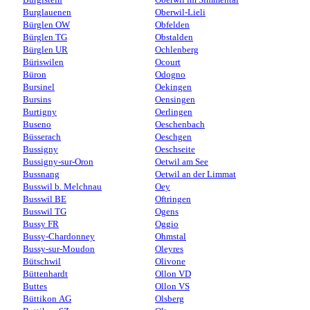
Burglauenen
Oberwil-Lieli
Bürglen OW
Obfelden
Bürglen TG
Obstalden
Bürglen UR
Ochlenberg
Büriswilen
Ocourt
Büron
Odogno
Bursinel
Oekingen
Bursins
Oensingen
Burtigny
Oerlingen
Buseno
Oeschenbach
Büsserach
Oeschgen
Bussigny
Oeschseite
Bussigny-sur-Oron
Oetwil am See
Bussnang
Oetwil an der Limmat
Busswil b. Melchnau
Oey
Busswil BE
Oftringen
Busswil TG
Ogens
Bussy FR
Oggio
Bussy-Chardonney
Ohmstal
Bussy-sur-Moudon
Oleyres
Bütschwil
Olivone
Büttenhardt
Ollon VD
Buttes
Ollon VS
Büttikon AG
Olsberg