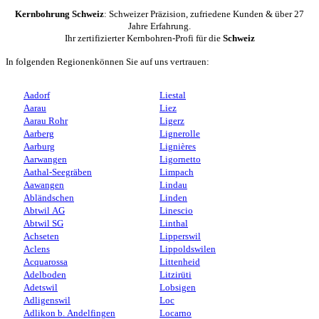
Kernbohrung Schweiz
: Schweizer Präzision, zufriedene Kunden & über 27
Jahre Erfahrung.
Ihr zertifizierter Kernbohren-Profi für die
Schweiz
In folgenden Regionenkönnen Sie auf uns vertrauen:
Aadorf
Liestal
Aarau
Liez
Aarau Rohr
Ligerz
Aarberg
Lignerolle
Aarburg
Lignières
Aarwangen
Ligornetto
Aathal-Seegräben
Limpach
Aawangen
Lindau
Abländschen
Linden
Abtwil AG
Linescio
Abtwil SG
Linthal
Achseten
Lipperswil
Aclens
Lippoldswilen
Acquarossa
Littenheid
Adelboden
Litzirüti
Adetswil
Lobsigen
Adligenswil
Loc
Adlikon b. Andelfingen
Locarno