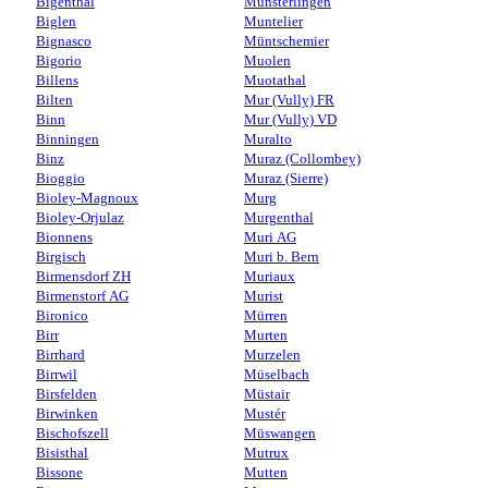
Bigenthal
Münsterlingen
Biglen
Muntelier
Bignasco
Müntschemier
Bigorio
Muolen
Billens
Muotathal
Bilten
Mur (Vully) FR
Binn
Mur (Vully) VD
Binningen
Muralto
Binz
Muraz (Collombey)
Bioggio
Muraz (Sierre)
Bioley-Magnoux
Murg
Bioley-Orjulaz
Murgenthal
Bionnens
Muri AG
Birgisch
Muri b. Bern
Birmensdorf ZH
Muriaux
Birmenstorf AG
Murist
Bironico
Mürren
Birr
Murten
Birrhard
Murzelen
Birrwil
Müselbach
Birsfelden
Müstair
Birwinken
Mustér
Bischofszell
Müswangen
Bisisthal
Mutrux
Bissone
Mutten