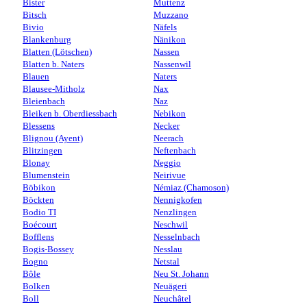
Bister
Muttenz
Bitsch
Muzzano
Bivio
Näfels
Blankenburg
Nänikon
Blatten (Lötschen)
Nassen
Blatten b. Naters
Nassenwil
Blauen
Naters
Blausee-Mitholz
Nax
Bleienbach
Naz
Bleiken b. Oberdiessbach
Nebikon
Blessens
Necker
Blignou (Ayent)
Neerach
Blitzingen
Neftenbach
Blonay
Neggio
Blumenstein
Neirivue
Böbikon
Némiaz (Chamoson)
Böckten
Nennigkofen
Bodio TI
Nenzlingen
Boécourt
Neschwil
Bofflens
Nesselnbach
Bogis-Bossey
Nesslau
Bogno
Netstal
Bôle
Neu St. Johann
Bolken
Neuägeri
Boll
Neuchâtel