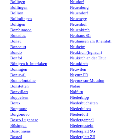
Bolligen
Neudorf
Bollingen
Neuenburg
Bollion
Neuendorf
Bollodingen
Neuenegg
Boltigen
Neuenhof
Bombinasco
Neuenkirch
Bonaduz
Neuhaus SG
Bonau
Neuhausen am Rheinfall
Boncourt
Neuheim
Bondo
Neukirch (Egnach)
Bonfol
Neukirch an der Thur
Bönigen b. Interlaken
Neunkirch
Boningen
Neuwilen
Boniswil
Neyruz FR
Bonnefontaine
Neyruz-sur-Moudon
Bonstetten
Nidau
Bonvillars
Nidfurn
Boppelsen
Niederbipp
Borex
Niederbuchsiten
Borgnone
Niederbüren
Borgonovo
Niederdorf
Bosco Luganese
Niedergampel
Bösingen
Niedergesteln
Bossonnens
Niederglatt SG
Boswil
Niederglatt ZH