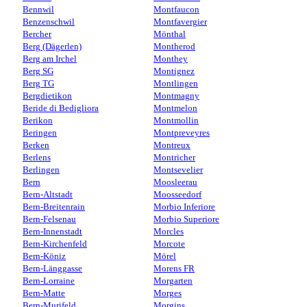
Bennwil
Montfaucon
Benzenschwil
Montfavergier
Bercher
Mönthal
Berg (Dägerlen)
Montherod
Berg am Irchel
Monthey
Berg SG
Montignez
Berg TG
Montlingen
Bergdietikon
Montmagny
Beride di Bedigliora
Montmelon
Berikon
Montmollin
Beringen
Montpreveyres
Berken
Montreux
Berlens
Montricher
Berlingen
Montsevelier
Bern
Moosleerau
Bern-Altstadt
Moosseedorf
Bern-Breitenrain
Morbio Inferiore
Bern-Felsenau
Morbio Superiore
Bern-Innenstadt
Morcles
Bern-Kirchenfeld
Morcote
Bern-Köniz
Mörel
Bern-Länggasse
Morens FR
Bern-Lorraine
Morgarten
Bern-Matte
Morges
Bern-Murifeld
Morgins