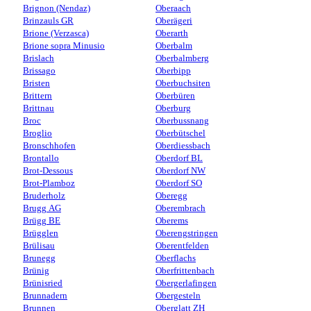
Brignon (Nendaz)
Oberaach
Brinzauls GR
Oberägeri
Brione (Verzasca)
Oberarth
Brione sopra Minusio
Oberbalm
Brislach
Oberbalmberg
Brissago
Oberbipp
Bristen
Oberbuchsiten
Brittern
Oberbüren
Brittnau
Oberburg
Broc
Oberbussnang
Broglio
Oberbütschel
Bronschhofen
Oberdiessbach
Brontallo
Oberdorf BL
Brot-Dessous
Oberdorf NW
Brot-Plamboz
Oberdorf SO
Bruderholz
Oberegg
Brugg AG
Oberembrach
Brügg BE
Oberems
Brügglen
Oberengstringen
Brülisau
Oberentfelden
Brunegg
Oberflachs
Brünig
Oberfrittenbach
Brünisried
Obergerlafingen
Brunnadern
Obergesteln
Brunnen
Oberglatt ZH