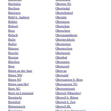
Büchslen
Oberriet SG
Buckten
Oberrindal
Büetigen
Oberrohrdorf
Bühl b. Aarberg
Oberrüti
Bühler
Obersaxen
Buhwil
Oberschan
Buix
Oberschrot
Bülach
Oberstammheim
Bulle
Obersteckholz
Bullet
Oberstetten
Bünzen
Oberstocken
Buochs
Oberterzen
Buonas
Oberthal
Bürchen
Oberurnen
Bure
Oberuzwil
Büren an der Aare
Obervaz
Büren NW
Oberwald
Büren SO
Oberwangen b. Bern
Büren zum Hof
Oberwangen TG
Burg AG
Oberweningen
Burg im Leimental
Oberwil (Dägerlen)
Burgäschi
Oberwil b. Büren
Burgdorf
Oberwil b. Zug
Bürgenstock
Oberwil BL
Burgistein
Oberwil im Simmental