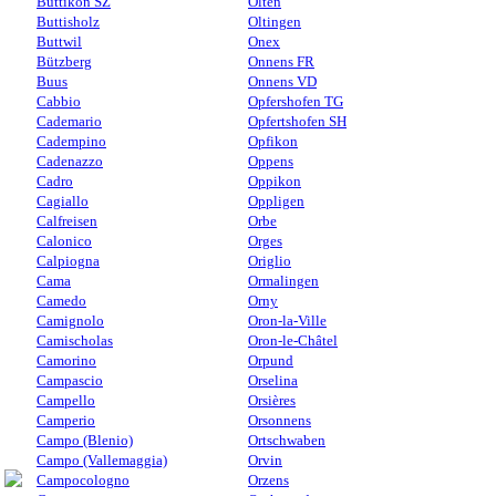
Buttikon SZ
Olten
Buttisholz
Oltingen
Buttwil
Onex
Bützberg
Onnens FR
Buus
Onnens VD
Cabbio
Opfershofen TG
Cademario
Opfertshofen SH
Cadempino
Opfikon
Cadenazzo
Oppens
Cadro
Oppikon
Cagiallo
Oppligen
Calfreisen
Orbe
Calonico
Orges
Calpiogna
Origlio
Cama
Ormalingen
Camedo
Orny
Camignolo
Oron-la-Ville
Camischolas
Oron-le-Châtel
Camorino
Orpund
Campascio
Orselina
Campello
Orsières
Camperio
Orsonnens
Campo (Blenio)
Ortschwaben
Campo (Vallemaggia)
Orvin
Campocologno
Orzens