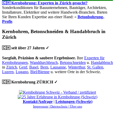
🇨🇭 Kernbohrung: Experten in Zürich gesucht?
Sonderkonditionen für Bauunternehmen, Bauträger, Architekten,
Installateure, Elektriker und weitere Handwerk-Branchen. Bieten
Sie Ihren Kunden Expertise aus einer Hand: »
Betonbohrung-
Profis
Kernbohren, Betonschneiden & Handabbruch in
Zürich
🇨🇭 seit über 27 Jahren ✓
Sorgfalt, Präzision & saubere Ergebnisser.
Ihre
Experten für
Kernbohrungen
,
Wanddurchbruch
,
Betonschneiden
u.
Handabbruch
in
Zürich
,
Genf
,
Basel
,
Bern
,
Lausanne
,
Winterthur
,
St. Gallen
,
Luzern
,
Lugano
,
Biel/Bienne
u. weitere Orte in der Schweiz.
🇨🇭 Kernbohrung ZÜRICH ✓
Kontakt/Anfrage
|
Leistungen (Schweiz)
Impressum |
Datenschutz |
Über uns