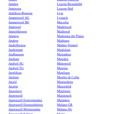
Amden
Luzern-Reussbühl
Aminona
Luzern-Süd
Amlikon-Bissegg
Lyss
Ammerswil AG
Lyssach
Ammerzwil BE
Macolin
Amriswil
Madetswil
Amsoldingen
Madiswil
Amsteg
Madonna del Piano
Andeer
Madrano
Andelfingen
Mädris-Vermol
Andermatt
Madulain
Andhausen
Magadino
Andiast
Magden
Andwil SG
Mägenwil
Andwil TG
Maggia
Anglikon
Magliaso
Anières
Maglio di Colla
Anwil
Magnedens
Anzère
Maienfeld
Anzonico
Mairengo
Appenzell
Maisprach
Appenzell Eggerstanden
Maladers
Appenzell Enggenhütten
Malans GR
Appenzell Meistersrüte
Malans SG
Appenzell Schlatt
Malix