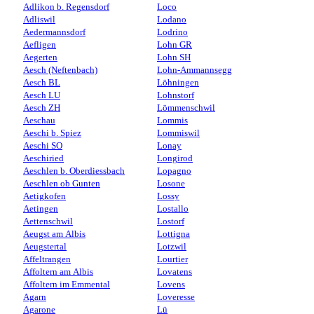
Adlikon b. Regensdorf
Loco
Adliswil
Lodano
Aedermannsdorf
Lodrino
Aefligen
Lohn GR
Aegerten
Lohn SH
Aesch (Neftenbach)
Lohn-Ammannsegg
Aesch BL
Löhningen
Aesch LU
Lohnstorf
Aesch ZH
Lömmenschwil
Aeschau
Lommis
Aeschi b. Spiez
Lommiswil
Aeschi SO
Lonay
Aeschiried
Longirod
Aeschlen b. Oberdiessbach
Lopagno
Aeschlen ob Gunten
Losone
Aetigkofen
Lossy
Aetingen
Lostallo
Aettenschwil
Lostorf
Aeugst am Albis
Lottigna
Aeugstertal
Lotzwil
Affeltrangen
Lourtier
Affoltern am Albis
Lovatens
Affoltern im Emmental
Lovens
Agarn
Loveresse
Agarone
Lü