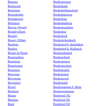
Bottens
Niedergösgen
Bottenwil
Niederhasli
Botterens
Niederhelfenschwil
Bottighofen
Niederhünigen
Bottmingen
Niederlenz
Böttstein
Niedermuhlern
Botyre (Ayent)
Niederneunforn
Boudevilliers
Niederönz
Boudry
Niederösch
Bougy-Villars
Niederrickenbach
Boulens
Niederried b. Interlaken
Bouloz
Niederried b. Kallnach
Bourg-St-Pierre
Niederrohrdorf
Bourguillon
Niederscherli
Bournens
Niederstetten
Bourrignon
Niederstocken
Boussens
Niederteufen
Bouveret
Niederurnen
Boveresse
Niederuzwil
Bovernier
Niederwald
Bowil
Niederwangen b. Bern
Bözberg
Niederweningen
Bözen
Niederwil AG
Braggio
Niederwil SG
Brail
Niederwil SO