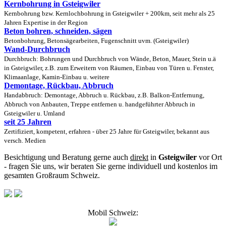
Kernbohrung in Gsteigwiler
Kernbohrung bzw. Kernlochbohrung in Gsteigwiler + 200km, seit mehr als 25
Jahren Expertise in der Region
Beton bohren, schneiden, sägen
Betonbohrung, Betonsägearbeiten, Fugenschnitt uvm. (Gsteigwiler)
Wand-Durchbruch
Durchbruch: Bohrungen und Durchbruch von Wände, Beton, Mauer, Stein u.ä
in Gsteigwiler, z.B. zum Erweitern von Räumen, Einbau von Türen u. Fenster,
Klimaanlage, Kamin-Einbau u. weitere
Demontage, Rückbau, Abbruch
Handabbruch: Demontage, Abbruch u. Rückbau, z.B. Balkon-Entfernung,
Abbruch von Anbauten, Treppe entfernen u. handgeführter Abbruch in
Gsteigwiler u. Umland
seit 25 Jahren
Zertifiziert, kompetent, erfahren - über 25 Jahre für Gsteigwiler, bekannt aus
versch. Medien
Besichtigung und Beratung gerne auch
direkt
in
Gsteigwiler
vor Ort
- fragen Sie uns, wir beraten Sie gerne individuell und kostenlos im
gesamten Großraum Schweiz.
Mobil Schweiz: