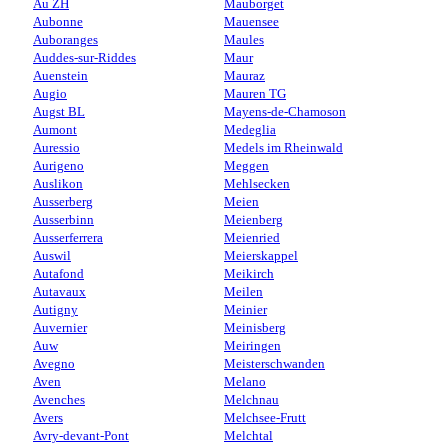
Au ZH
Mauborget
Aubonne
Mauensee
Auboranges
Maules
Auddes-sur-Riddes
Maur
Auenstein
Mauraz
Augio
Mauren TG
Augst BL
Mayens-de-Chamoson
Aumont
Medeglia
Auressio
Medels im Rheinwald
Aurigeno
Meggen
Auslikon
Mehlsecken
Ausserberg
Meien
Ausserbinn
Meienberg
Ausserferrera
Meienried
Auswil
Meierskappel
Autafond
Meikirch
Autavaux
Meilen
Autigny
Meinier
Auvernier
Meinisberg
Auw
Meiringen
Avegno
Meisterschwanden
Aven
Melano
Avenches
Melchnau
Avers
Melchsee-Frutt
Avry-devant-Pont
Melchtal