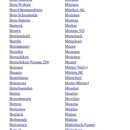
Bern-Nydegg
Mörigen
Bern-Ostermundigen
Möriken AG
Bern-Schosshalde
Morissen
Bern-Wabern
Morlens
Berneck
Morlon
Bernex
Morrens VD
Bernhardzell
Morschach
Berolle
Mörschwil
Beromünster
Mosen
Berschis
Mosnang
Bertschikon
Mosogno
Bertschikon (Gossau ZH)
Mossel
Berzona
Môtier (Vully)
Besazio
Môtiers NE
Besenbüren
Mötschwil
Besencens
Motto (Blenio)
Betschwanden
Moudon
Betten
Moutier
Bettenhausen
Movelier
Bettens
Mugena
Bettingen
Muggio
Bettlach
Muhen
Bettmeralp
Mühlau
Bettwiesen
Mühlebach (Goms)
Bettwil
Mühleberg