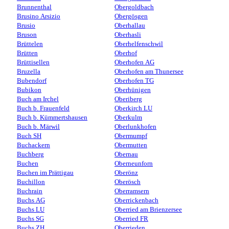
Brunnenthal
Obergoldbach
Brusino Arsizio
Obergösgen
Brusio
Oberhallau
Bruson
Oberhasli
Brüttelen
Oberhelfenschwil
Brütten
Oberhof
Brüttisellen
Oberhofen AG
Bruzella
Oberhofen am Thunersee
Bubendorf
Oberhofen TG
Bubikon
Oberhünigen
Buch am Irchel
Oberiberg
Buch b. Frauenfeld
Oberkirch LU
Buch b. Kümmertshausen
Oberkulm
Buch b. Märwil
Oberlunkhofen
Buch SH
Obermumpf
Buchackern
Obermutten
Buchberg
Obernau
Buchen
Oberneunforn
Buchen im Prättigau
Oberönz
Buchillon
Oberösch
Buchrain
Oberramsern
Buchs AG
Oberrickenbach
Buchs LU
Oberried am Brienzersee
Buchs SG
Oberried FR
Buchs ZH
Oberrieden