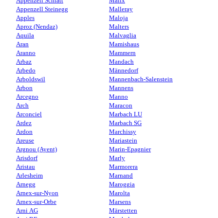
Appenzell Schlatt
Malix
Appenzell Steinegg
Malleray
Apples
Maloja
Aproz (Nendaz)
Malters
Aquila
Malvaglia
Aran
Mamishaus
Aranno
Mammern
Arbaz
Mandach
Arbedo
Männedorf
Arboldswil
Mannenbach-Salenstein
Arbon
Mannens
Arcegno
Manno
Arch
Maracon
Arconciel
Marbach LU
Ardez
Marbach SG
Ardon
Marchissy
Areuse
Mariastein
Argnou (Ayent)
Marin-Epagnier
Arisdorf
Marly
Aristau
Marmorera
Arlesheim
Marnand
Arnegg
Maroggia
Arnex-sur-Nyon
Marolta
Arnex-sur-Orbe
Marsens
Arni AG
Märstetten