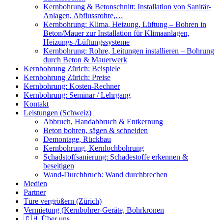
Kernbohrung & Betonschnitt: Installation von Sanitär-
Anlagen, Abflussrohre,…
Kernbohrung: Klima, Heizung, Lüftung – Bohren in
Beton/Mauer zur Installation für Klimaanlagen,
Heizungs-/Lüftungssysteme
Kernbohrung: Rohre, Leitungen installieren – Bohrung
durch Beton & Mauerwerk
Kernbohrung Zürich: Beispiele
Kernbohrung Zürich: Preise
Kernbohrung: Kosten-Rechner
Kernbohrung: Seminar / Lehrgang
Kontakt
Leistungen (Schweiz)
Abbruch, Handabbruch & Entkernung
Beton bohren, sägen & schneiden
Demontage, Rückbau
Kernbohrung, Kernlochbohrung
Schadstoffsanierung: Schadestoffe erkennen &
beseitigen
Wand-Durchbruch: Wand durchbrechen
Medien
Partner
Türe vergrößern (Zürich)
Vermietung (Kernbohrer-Geräte, Bohrkronen
🇨🇭 Über uns