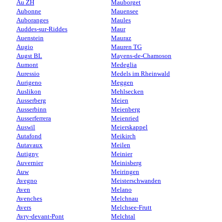
Au ZH
Mauborget
Aubonne
Mauensee
Auboranges
Maules
Auddes-sur-Riddes
Maur
Auenstein
Mauraz
Augio
Mauren TG
Augst BL
Mayens-de-Chamoson
Aumont
Medeglia
Auressio
Medels im Rheinwald
Aurigeno
Meggen
Auslikon
Mehlsecken
Ausserberg
Meien
Ausserbinn
Meienberg
Ausserferrera
Meienried
Auswil
Meierskappel
Autafond
Meikirch
Autavaux
Meilen
Autigny
Meinier
Auvernier
Meinisberg
Auw
Meiringen
Avegno
Meisterschwanden
Aven
Melano
Avenches
Melchnau
Avers
Melchsee-Frutt
Avry-devant-Pont
Melchtal