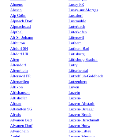
Almens
Lussy FR
Alosen
Lussy-sur-Morges
Alp Grüm
Lustdorf
Alpnach Dorf
Lustmühle
Alpnachstad
Luterbach
Alpthal
Lüterkofen
Alt St. Johann
Lüterswil
Altbüron
Luthern
Altdorf SH
Luthern Bad
Altdorf UR
Lütisburg
Alten
Lütisburg Station
Altendorf
Lutry
Altenrhein
Lütschental
Alterswil FR
Lützelflüh-Goldbach
Alterswilen
Lutzenberg
Altikon
Luven
Altishausen
Luzein
Altishofen
Luzern-
Altnau
Luzern-Altstadt
Altstätten SG
Luzern-Biregg:
Altwis
Luzern-Bruch
Alvaneu Bad
Luzern-Hirschmatt:
Alvaneu Dorf
Luzern-Horw
Alvaschein
Luzern-Littau:
Ambrì
Luzern-Musegg