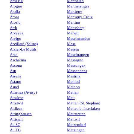
Arni BE
Marthalen
Arogno
Martherenges
Arolla
Martigny
Arosa
Martigny-Croix
Arosio
Martina
Arth
Martisberg
Arveyes
Märwil
Arvigo
Maschwanden
Arvillard (Salins)
Mase
Arzier-Le Muids
Masein
Arzo
Maseltrangen
Ascharina
Massagno
Ascona
Massongex
Asp
Massonnens
Assens
Mastrils
Astano
Mathod
Asuel
Mathon
Athenaz (Avusy)
Matran
Attalens
Matt
Attelwil
Matten (St. Stephan)
Attikon
Matten b. Interlaken
Attinghausen
Mattstetten
Attiswil
Mattwil
Au SG
Matzendorf
Au TG
Matzingen