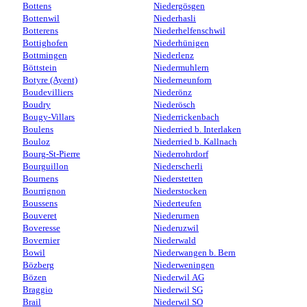
Bottens
Niedergösgen
Bottenwil
Niederhasli
Botterens
Niederhelfenschwil
Bottighofen
Niederhünigen
Bottmingen
Niederlenz
Böttstein
Niedermuhlern
Botyre (Ayent)
Niederneunforn
Boudevilliers
Niederönz
Boudry
Niederösch
Bougy-Villars
Niederrickenbach
Boulens
Niederried b. Interlaken
Bouloz
Niederried b. Kallnach
Bourg-St-Pierre
Niederrohrdorf
Bourguillon
Niederscherli
Bournens
Niederstetten
Bourrignon
Niederstocken
Boussens
Niederteufen
Bouveret
Niederurnen
Boveresse
Niederuzwil
Bovernier
Niederwald
Bowil
Niederwangen b. Bern
Bözberg
Niederweningen
Bözen
Niederwil AG
Braggio
Niederwil SG
Brail
Niederwil SO