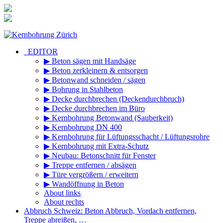
Zum
Inhalt
springen
_EDITOR
▶ Beton sägen mit Handsäge
▶ Beton zerkleinern & entsorgen
▶ Betonwand schneiden / sägen
▶ Bohrung in Stahlbeton
▶ Decke durchbrechen (Deckendurchbruch)
▶ Decke durchbrechen im Büro
▶ Kernbohrung Betonwand (Sauberkeit)
▶ Kernbohrung DN 400
▶ Kernbohrung für Lüftungsschacht / Lüftungsrohre
▶ Kernbohrung mit Extra-Schutz
▶ Neubau: Betonschnitt für Fenster
▶ Treppe entfernen / absägen
▶ Türe vergrößern / erweitern
▶ Wandöffnung in Beton
About links
About rechts
Abbruch Schweiz: Beton Abbruch, Vordach entfernen,
Treppe abreißen, …