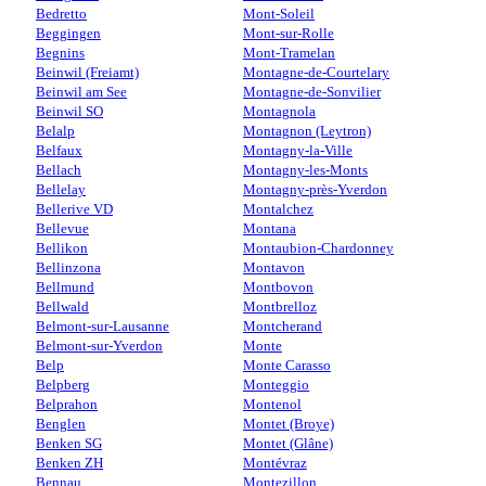
Bedretto
Mont-Soleil
Beggingen
Mont-sur-Rolle
Begnins
Mont-Tramelan
Beinwil (Freiamt)
Montagne-de-Courtelary
Beinwil am See
Montagne-de-Sonvilier
Beinwil SO
Montagnola
Belalp
Montagnon (Leytron)
Belfaux
Montagny-la-Ville
Bellach
Montagny-les-Monts
Bellelay
Montagny-près-Yverdon
Bellerive VD
Montalchez
Bellevue
Montana
Bellikon
Montaubion-Chardonney
Bellinzona
Montavon
Bellmund
Montbovon
Bellwald
Montbrelloz
Belmont-sur-Lausanne
Montcherand
Belmont-sur-Yverdon
Monte
Belp
Monte Carasso
Belpberg
Monteggio
Belprahon
Montenol
Benglen
Montet (Broye)
Benken SG
Montet (Glâne)
Benken ZH
Montévraz
Bennau
Montezillon