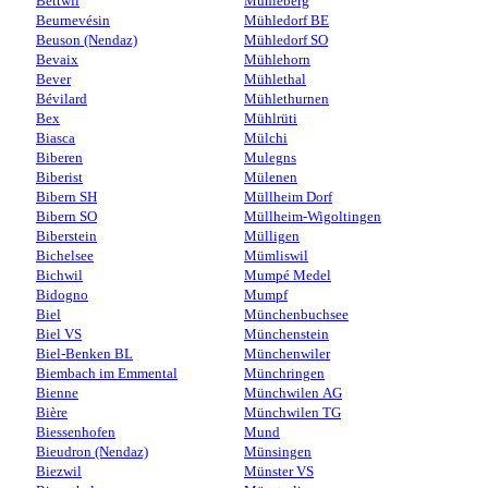
Bettwil
Mühleberg
Beurnevésin
Mühledorf BE
Beuson (Nendaz)
Mühledorf SO
Bevaix
Mühlehorn
Bever
Mühlethal
Bévilard
Mühlethurnen
Bex
Mühlrüti
Biasca
Mülchi
Biberen
Mulegns
Biberist
Mülenen
Bibern SH
Müllheim Dorf
Bibern SO
Müllheim-Wigoltingen
Biberstein
Mülligen
Bichelsee
Mümliswil
Bichwil
Mumpé Medel
Bidogno
Mumpf
Biel
Münchenbuchsee
Biel VS
Münchenstein
Biel-Benken BL
Münchenwiler
Biembach im Emmental
Münchringen
Bienne
Münchwilen AG
Bière
Münchwilen TG
Biessenhofen
Mund
Bieudron (Nendaz)
Münsingen
Biezwil
Münster VS