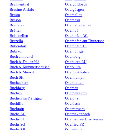
Brunnenthal
Obergoldbach
Brusino Arsizio
Obergösgen
Brusio
Oberhallau
Bruson
Oberhasli
Brüttelen
Oberhelfenschwil
Brütten
Oberhof
Brüttisellen
Oberhofen AG
Bruzella
Oberhofen am Thunersee
Bubendorf
Oberhofen TG
Bubikon
Oberhünigen
Buch am Irchel
Oberiberg
Buch b. Frauenfeld
Oberkirch LU
Buch b. Kümmertshausen
Oberkulm
Buch b. Märwil
Oberlunkhofen
Buch SH
Obermumpf
Buchackern
Obermutten
Buchberg
Obernau
Buchen
Oberneunforn
Buchen im Prättigau
Oberönz
Buchillon
Oberösch
Buchrain
Oberramsern
Buchs AG
Oberrickenbach
Buchs LU
Oberried am Brienzersee
Buchs SG
Oberried FR
Buchs ZH
Oberrieden