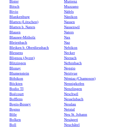
Bister
Muttenz
Bitsch
Muzzano
Bivio
Näfels
Blankenburg
Nänikon
Blatten (Lötschen)
Nassen
Blatten b. Naters
Nassenwil
Blauen
Naters
Blausee-Mitholz
Nax
Bleienbach
Naz
Bleiken b. Oberdiessbach
Nebikon
Blessens
Necker
Blignou (Ayent)
Neerach
Blitzingen
Neftenbach
Blonay
Neggio
Blumenstein
Neirivue
Böbikon
Némiaz (Chamoson)
Böckten
Nennigkofen
Bodio TI
Nenzlingen
Boécourt
Neschwil
Bofflens
Nesselnbach
Bogis-Bossey
Nesslau
Bogno
Netstal
Bôle
Neu St. Johann
Bolken
Neuägeri
Boll
Neuchâtel