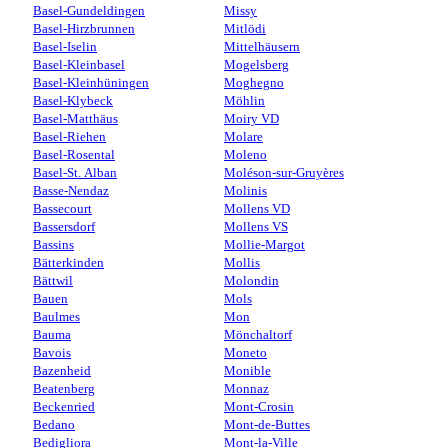
Basel-Gundeldingen
Missy
Basel-Hirzbrunnen
Mitlödi
Basel-Iselin
Mittelhäusern
Basel-Kleinbasel
Mogelsberg
Basel-Kleinhüningen
Moghegno
Basel-Klybeck
Möhlin
Basel-Matthäus
Moiry VD
Basel-Riehen
Molare
Basel-Rosental
Moleno
Basel-St. Alban
Moléson-sur-Gruyères
Basse-Nendaz
Molinis
Bassecourt
Mollens VD
Bassersdorf
Mollens VS
Bassins
Mollie-Margot
Bätterkinden
Mollis
Bättwil
Molondin
Bauen
Mols
Baulmes
Mon
Bauma
Mönchaltorf
Bavois
Moneto
Bazenheid
Monible
Beatenberg
Monnaz
Beckenried
Mont-Crosin
Bedano
Mont-de-Buttes
Bedigliora
Mont-la-Ville