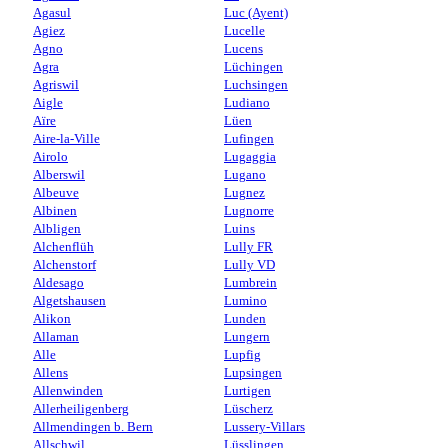
Agasul
Luc (Ayent)
Agiez
Lucelle
Agno
Lucens
Agra
Lüchingen
Agriswil
Luchsingen
Aigle
Ludiano
Aïre
Lüen
Aire-la-Ville
Lufingen
Airolo
Lugaggia
Alberswil
Lugano
Albeuve
Lugnez
Albinen
Lugnorre
Albligen
Luins
Alchenflüh
Lully FR
Alchenstorf
Lully VD
Aldesago
Lumbrein
Algetshausen
Lumino
Alikon
Lunden
Allaman
Lungern
Alle
Lupfig
Allens
Lupsingen
Allenwinden
Lurtigen
Allerheiligenberg
Lüscherz
Allmendingen b. Bern
Lussery-Villars
Allschwil
Lüsslingen