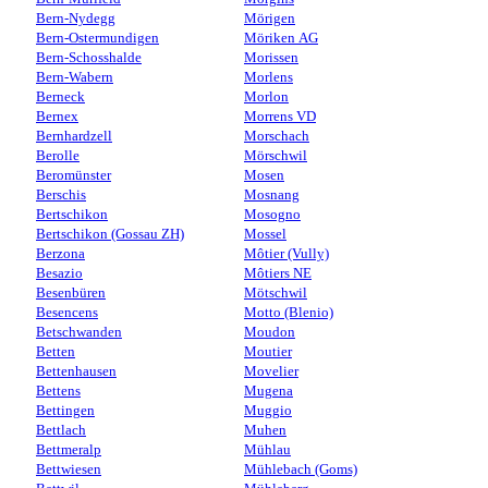
Bern-Nydegg
Mörigen
Bern-Ostermundigen
Möriken AG
Bern-Schosshalde
Morissen
Bern-Wabern
Morlens
Berneck
Morlon
Bernex
Morrens VD
Bernhardzell
Morschach
Berolle
Mörschwil
Beromünster
Mosen
Berschis
Mosnang
Bertschikon
Mosogno
Bertschikon (Gossau ZH)
Mossel
Berzona
Môtier (Vully)
Besazio
Môtiers NE
Besenbüren
Mötschwil
Besencens
Motto (Blenio)
Betschwanden
Moudon
Betten
Moutier
Bettenhausen
Movelier
Bettens
Mugena
Bettingen
Muggio
Bettlach
Muhen
Bettmeralp
Mühlau
Bettwiesen
Mühlebach (Goms)