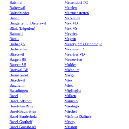
Balsthal
Mettendorf TG
Balterswil
Mettlen
Baltschieder
Mettmenstetten
Banco
Metzerlen
Bangerten b. Dieterswil
Mex VD
Bänk (Dägerlen)
Mex VS
Bannwil
Meyriez
Bärau
Meyrin
Barbengo
Mézery-près-Donneloye
Barberêche
Mézières FR
Bäretswil
Mézières VD
Bargen BE
Mezzovico
Bargen SH
Middes
Bäriswil BE
Miécourt
Barmelweid
Miège
Bärschwil
Mies
Barzheim
Miex
Basadingen
Miglieglia
Basel
Milken
Basel-Altstadt
Minusio
Basel-Am Ring
Miralago
Basel-Bachletten
Mirchel
Basel-Bruderholz
Misériez (Salins)
Basel-Gotthelf
Misery
Basel-Grossbasel
Mission