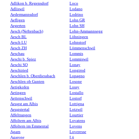
Adlikon b. Regensdorf
Loco
Adliswil
Lodano
Aedermannsdorf
Lodrino
Aefligen
Lohn GR
Aegerten
Lohn SH
Aesch (Neftenbach)
Lohn-Ammannsegg
Aesch BL
Löhningen
Aesch LU
Lohnstorf
Aesch ZH
Lömmenschwil
Aeschau
Lommis
Aeschi b. Spiez
Lommiswil
Aeschi SO
Lonay
Aeschiried
Longirod
Aeschlen b. Oberdiessbach
Lopagno
Aeschlen ob Gunten
Losone
Aetigkofen
Lossy
Aetingen
Lostallo
Aettenschwil
Lostorf
Aeugst am Albis
Lottigna
Aeugstertal
Lotzwil
Affeltrangen
Lourtier
Affoltern am Albis
Lovatens
Affoltern im Emmental
Lovens
Agarn
Loveresse
Agarone
Lü