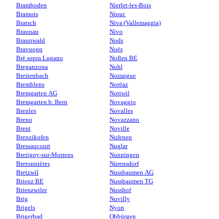
Bramboden
Nierlet-les-Bois
Bramois
Niouc
Bratsch
Niva (Vallemaggia)
Braunau
Nivo
Braunwald
Nods
Bravuogn
Noës
Brè sopra Lugano
Noflen BE
Breganzona
Nohl
Breitenbach
Noiraigue
Bremblens
Noréaz
Bremgarten AG
Nottwil
Bremgarten b. Bern
Novaggio
Brenles
Novalles
Breno
Novazzano
Brent
Noville
Brenzikofen
Nufenen
Bressaucourt
Nuglar
Bretigny-sur-Morrens
Nunningen
Bretonnières
Nürensdorf
Bretzwil
Nussbaumen AG
Brienz BE
Nussbaumen TG
Brienzwiler
Nusshof
Brig
Nuvilly
Brigels
Nyon
Brigerbad
Obbürgen