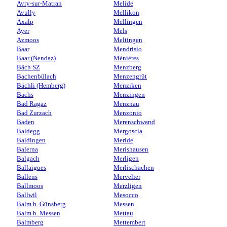
Avry-sur-Matran
Melide
Avully
Mellikon
Axalp
Mellingen
Ayer
Mels
Azmoos
Meltingen
Baar
Mendrisio
Baar (Nendaz)
Ménières
Bäch SZ
Menzberg
Bachenbülach
Menzengrüt
Bächli (Hemberg)
Menziken
Bachs
Menzingen
Bad Ragaz
Menznau
Bad Zurzach
Menzonio
Baden
Merenschwand
Baldegg
Mergoscia
Baldingen
Meride
Balerna
Merishausen
Balgach
Merligen
Ballaigues
Merlischachen
Ballens
Mervelier
Ballmoos
Merzligen
Ballwil
Mesocco
Balm b. Günsberg
Messen
Balm b. Messen
Mettau
Balmberg
Mettembert