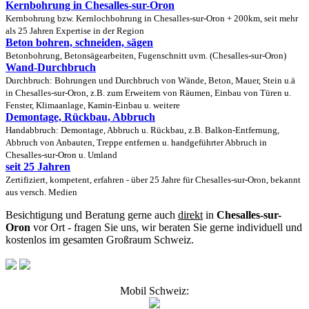
Kernbohrung in Chesalles-sur-Oron
Kernbohrung bzw. Kernlochbohrung in Chesalles-sur-Oron + 200km, seit mehr
als 25 Jahren Expertise in der Region
Beton bohren, schneiden, sägen
Betonbohrung, Betonsägearbeiten, Fugenschnitt uvm. (Chesalles-sur-Oron)
Wand-Durchbruch
Durchbruch: Bohrungen und Durchbruch von Wände, Beton, Mauer, Stein u.ä
in Chesalles-sur-Oron, z.B. zum Erweitern von Räumen, Einbau von Türen u.
Fenster, Klimaanlage, Kamin-Einbau u. weitere
Demontage, Rückbau, Abbruch
Handabbruch: Demontage, Abbruch u. Rückbau, z.B. Balkon-Entfernung,
Abbruch von Anbauten, Treppe entfernen u. handgeführter Abbruch in
Chesalles-sur-Oron u. Umland
seit 25 Jahren
Zertifiziert, kompetent, erfahren - über 25 Jahre für Chesalles-sur-Oron, bekannt
aus versch. Medien
Besichtigung und Beratung gerne auch
direkt
in
Chesalles-sur-
Oron
vor Ort - fragen Sie uns, wir beraten Sie gerne individuell und
kostenlos im gesamten Großraum Schweiz.
Mobil Schweiz: