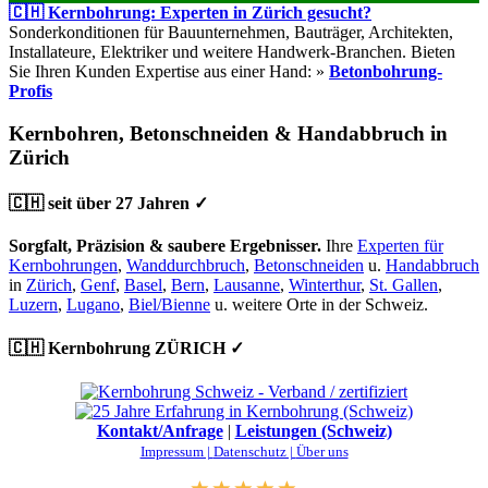
🇨🇭 Kernbohrung: Experten in Zürich gesucht?
Sonderkonditionen für Bauunternehmen, Bauträger, Architekten,
Installateure, Elektriker und weitere Handwerk-Branchen. Bieten
Sie Ihren Kunden Expertise aus einer Hand: »
Betonbohrung-
Profis
Kernbohren, Betonschneiden & Handabbruch in
Zürich
🇨🇭 seit über 27 Jahren ✓
Sorgfalt, Präzision & saubere Ergebnisser.
Ihre
Experten für
Kernbohrungen
,
Wanddurchbruch
,
Betonschneiden
u.
Handabbruch
in
Zürich
,
Genf
,
Basel
,
Bern
,
Lausanne
,
Winterthur
,
St. Gallen
,
Luzern
,
Lugano
,
Biel/Bienne
u. weitere Orte in der Schweiz.
🇨🇭 Kernbohrung ZÜRICH ✓
Kontakt/Anfrage
|
Leistungen (Schweiz)
Impressum |
Datenschutz |
Über uns