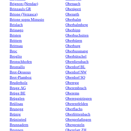
Brignon (Nendaz)
Oberaach
Brinzauls GR
Oberägeri
Brione (Verzasca)
Oberarth
Brione sopra Minusio
Oberbalm
Brislach
Oberbalmberg
Brissago
Oberbipp
Bristen
Oberbuchsiten
Brittern
Oberbüren
Brittnau
Oberburg
Broc
Oberbussnang
Broglio
Oberbütschel
Bronschhofen
Oberdiessbach
Brontallo
Oberdorf BL
Brot-Dessous
Oberdorf NW
Brot-Plamboz
Oberdorf SO
Bruderholz
Oberegg
Brugg AG
Oberembrach
Brügg BE
Oberems
Brügglen
Oberengstringen
Brülisau
Oberentfelden
Brunegg
Oberflachs
Brünig
Oberfrittenbach
Brünisried
Obergerlafingen
Brunnadern
Obergesteln
Brunnen
Oberglatt ZH