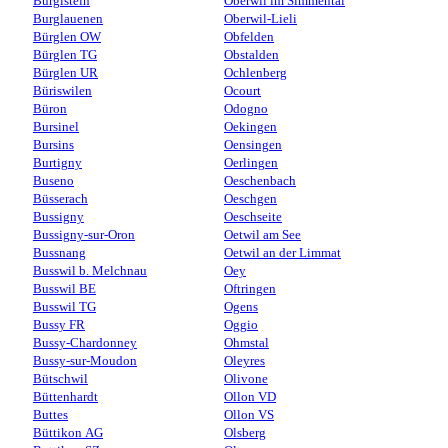
Burgistein
Oberwil im Simmental
Burglauenen
Oberwil-Lieli
Bürglen OW
Obfelden
Bürglen TG
Obstalden
Bürglen UR
Ochlenberg
Büriswilen
Ocourt
Büron
Odogno
Bursinel
Oekingen
Bursins
Oensingen
Burtigny
Oerlingen
Buseno
Oeschenbach
Büsserach
Oeschgen
Bussigny
Oeschseite
Bussigny-sur-Oron
Oetwil am See
Bussnang
Oetwil an der Limmat
Busswil b. Melchnau
Oey
Busswil BE
Oftringen
Busswil TG
Ogens
Bussy FR
Oggio
Bussy-Chardonney
Ohmstal
Bussy-sur-Moudon
Oleyres
Bütschwil
Olivone
Büttenhardt
Ollon VD
Buttes
Ollon VS
Büttikon AG
Olsberg