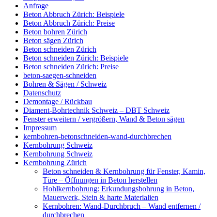
Anfrage
Beton Abbruch Zürich: Beispiele
Beton Abbruch Zürich: Preise
Beton bohren Zürich
Beton sägen Zürich
Beton schneiden Zürich
Beton schneiden Zürich: Beispiele
Beton schneiden Zürich: Preise
beton-saegen-schneiden
Bohren & Sägen / Schweiz
Datenschutz
Demontage / Rückbau
Diament-Bohrtechnik Schweiz – DBT Schweiz
Fenster erweitern / vergrößern, Wand & Beton sägen
Impressum
kernbohren-betonschneiden-wand-durchbrechen
Kernbohrung Schweiz
Kernbohrung Schweiz
Kernbohrung Zürich
Beton schneiden & Kernbohrung für Fenster, Kamin,
Türe – Öffnungen in Beton herstellen
Hohlkernbohrung: Erkundungsbohrung in Beton,
Mauerwerk, Stein & harte Materialien
Kernbohren: Wand-Durchbruch – Wand entfernen /
durchbrechen