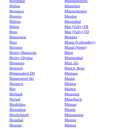
Bigenthal
Münsterlingen
Biglen
Muntelier
Bignasco
Müntschemier
Bigorio
Muolen
Billens
Muotathal
Bilten
Mur (Vully) FR
Binn
Mur (Vully) VD
Binningen
Muralto
Binz
Muraz (Collombey)
Bioggio
Muraz (Sierre)
Bioley-Magnoux
Murg
Bioley-Orjulaz
Murgenthal
Bionnens
Muri AG
Birgisch
Muri b. Bern
Birmensdorf ZH
Muriaux
Birmenstorf AG
Murist
Bironico
Mürren
Birr
Murten
Birrhard
Murzelen
Birrwil
Müselbach
Birsfelden
Müstair
Birwinken
Mustér
Bischofszell
Müswangen
Bisisthal
Mutrux
Bissone
Mutten