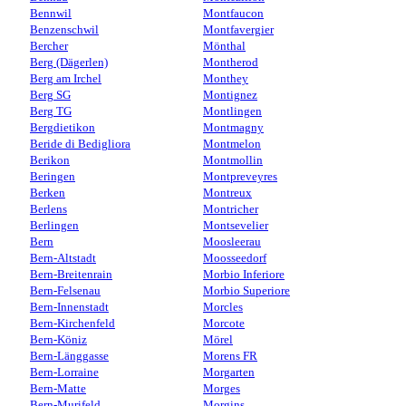
Bennwil
Montfaucon
Benzenschwil
Montfavergier
Bercher
Mönthal
Berg (Dägerlen)
Montherod
Berg am Irchel
Monthey
Berg SG
Montignez
Berg TG
Montlingen
Bergdietikon
Montmagny
Beride di Bedigliora
Montmelon
Berikon
Montmollin
Beringen
Montpreveyres
Berken
Montreux
Berlens
Montricher
Berlingen
Montsevelier
Bern
Moosleerau
Bern-Altstadt
Moosseedorf
Bern-Breitenrain
Morbio Inferiore
Bern-Felsenau
Morbio Superiore
Bern-Innenstadt
Morcles
Bern-Kirchenfeld
Morcote
Bern-Köniz
Mörel
Bern-Länggasse
Morens FR
Bern-Lorraine
Morgarten
Bern-Matte
Morges
Bern-Murifeld
Morgins