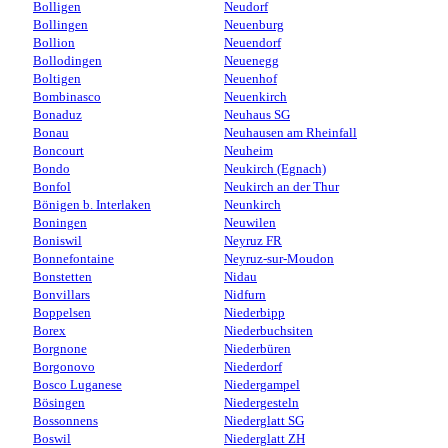
Bolligen
Neudorf
Bollingen
Neuenburg
Bollion
Neuendorf
Bollodingen
Neuenegg
Boltigen
Neuenhof
Bombinasco
Neuenkirch
Bonaduz
Neuhaus SG
Bonau
Neuhausen am Rheinfall
Boncourt
Neuheim
Bondo
Neukirch (Egnach)
Bonfol
Neukirch an der Thur
Bönigen b. Interlaken
Neunkirch
Boningen
Neuwilen
Boniswil
Neyruz FR
Bonnefontaine
Neyruz-sur-Moudon
Bonstetten
Nidau
Bonvillars
Nidfurn
Boppelsen
Niederbipp
Borex
Niederbuchsiten
Borgnone
Niederbüren
Borgonovo
Niederdorf
Bosco Luganese
Niedergampel
Bösingen
Niedergesteln
Bossonnens
Niederglatt SG
Boswil
Niederglatt ZH