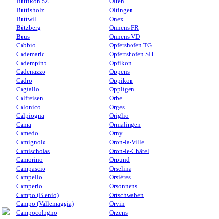
Buttikon SZ
Olten
Buttisholz
Oltingen
Buttwil
Onex
Bützberg
Onnens FR
Buus
Onnens VD
Cabbio
Opfershofen TG
Cademario
Opfertshofen SH
Cadempino
Opfikon
Cadenazzo
Oppens
Cadro
Oppikon
Cagiallo
Oppligen
Calfreisen
Orbe
Calonico
Orges
Calpiogna
Origlio
Cama
Ormalingen
Camedo
Orny
Camignolo
Oron-la-Ville
Camischolas
Oron-le-Châtel
Camorino
Orpund
Campascio
Orselina
Campello
Orsières
Camperio
Orsonnens
Campo (Blenio)
Ortschwaben
Campo (Vallemaggia)
Orvin
Campocologno
Orzens