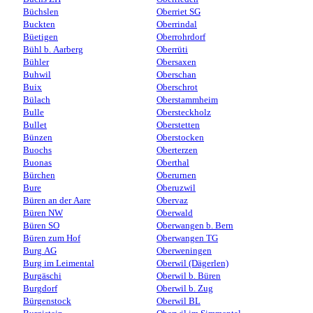
Büchslen
Oberriet SG
Buckten
Oberrindal
Büetigen
Oberrohrdorf
Bühl b. Aarberg
Oberrüti
Bühler
Obersaxen
Buhwil
Oberschan
Buix
Oberschrot
Bülach
Oberstammheim
Bulle
Obersteckholz
Bullet
Oberstetten
Bünzen
Oberstocken
Buochs
Oberterzen
Buonas
Oberthal
Bürchen
Oberurnen
Bure
Oberuzwil
Büren an der Aare
Obervaz
Büren NW
Oberwald
Büren SO
Oberwangen b. Bern
Büren zum Hof
Oberwangen TG
Burg AG
Oberweningen
Burg im Leimental
Oberwil (Dägerlen)
Burgäschi
Oberwil b. Büren
Burgdorf
Oberwil b. Zug
Bürgenstock
Oberwil BL