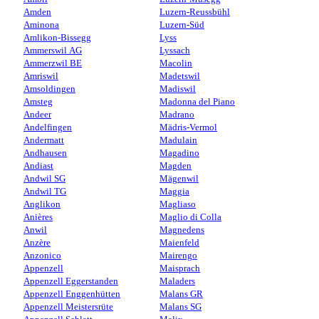
Amden
Luzern-Reussbühl
Aminona
Luzern-Süd
Amlikon-Bissegg
Lyss
Ammerswil AG
Lyssach
Ammerzwil BE
Macolin
Amriswil
Madetswil
Amsoldingen
Madiswil
Amsteg
Madonna del Piano
Andeer
Madrano
Andelfingen
Mädris-Vermol
Andermatt
Madulain
Andhausen
Magadino
Andiast
Magden
Andwil SG
Mägenwil
Andwil TG
Maggia
Anglikon
Magliaso
Anières
Maglio di Colla
Anwil
Magnedens
Anzère
Maienfeld
Anzonico
Mairengo
Appenzell
Maisprach
Appenzell Eggerstanden
Maladers
Appenzell Enggenhütten
Malans GR
Appenzell Meistersrüte
Malans SG