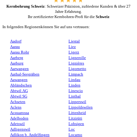
Kernbohrung Schweiz
: Schweizer Präzision, zufriedene Kunden & über 27
Jahre Erfahrung.
Ihr zertifizierter Kernbohren-Profi für die
Schweiz
In folgenden Regionenkönnen Sie auf uns vertrauen:
Aadorf
Liestal
Aarau
Liez
Aarau Rohr
Ligerz
Aarberg
Lignerolle
Aarburg
Lignières
Aarwangen
Ligornetto
Aathal-Seegräben
Limpach
Aawangen
Lindau
Abländschen
Linden
Abtwil AG
Linescio
Abtwil SG
Linthal
Achseten
Lipperswil
Aclens
Lippoldswilen
Acquarossa
Littenheid
Adelboden
Litzirüti
Adetswil
Lobsigen
Adligenswil
Loc
Adlikon b. Andelfingen
Locarno