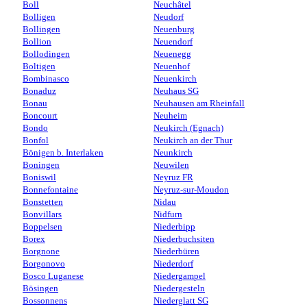
Boll
Neuchâtel
Bolligen
Neudorf
Bollingen
Neuenburg
Bollion
Neuendorf
Bollodingen
Neuenegg
Boltigen
Neuenhof
Bombinasco
Neuenkirch
Bonaduz
Neuhaus SG
Bonau
Neuhausen am Rheinfall
Boncourt
Neuheim
Bondo
Neukirch (Egnach)
Bonfol
Neukirch an der Thur
Bönigen b. Interlaken
Neunkirch
Boningen
Neuwilen
Boniswil
Neyruz FR
Bonnefontaine
Neyruz-sur-Moudon
Bonstetten
Nidau
Bonvillars
Nidfurn
Boppelsen
Niederbipp
Borex
Niederbuchsiten
Borgnone
Niederbüren
Borgonovo
Niederdorf
Bosco Luganese
Niedergampel
Bösingen
Niedergesteln
Bossonnens
Niederglatt SG