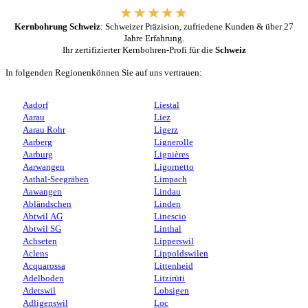
Kernbohrung Schweiz
: Schweizer Präzision, zufriedene Kunden & über 27
Jahre Erfahrung.
Ihr zertifizierter Kernbohren-Profi für die
Schweiz
In folgenden Regionenkönnen Sie auf uns vertrauen:
Aadorf
Liestal
Aarau
Liez
Aarau Rohr
Ligerz
Aarberg
Lignerolle
Aarburg
Lignières
Aarwangen
Ligornetto
Aathal-Seegräben
Limpach
Aawangen
Lindau
Abländschen
Linden
Abtwil AG
Linescio
Abtwil SG
Linthal
Achseten
Lipperswil
Aclens
Lippoldswilen
Acquarossa
Littenheid
Adelboden
Litzirüti
Adetswil
Lobsigen
Adligenswil
Loc