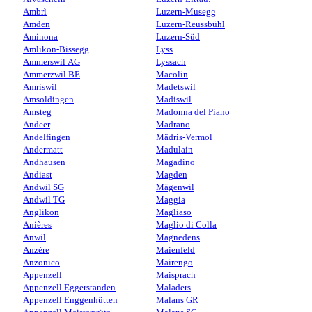
Ambrì
Luzern-Musegg
Amden
Luzern-Reussbühl
Aminona
Luzern-Süd
Amlikon-Bissegg
Lyss
Ammerswil AG
Lyssach
Ammerzwil BE
Macolin
Amriswil
Madetswil
Amsoldingen
Madiswil
Amsteg
Madonna del Piano
Andeer
Madrano
Andelfingen
Mädris-Vermol
Andermatt
Madulain
Andhausen
Magadino
Andiast
Magden
Andwil SG
Mägenwil
Andwil TG
Maggia
Anglikon
Magliaso
Anières
Maglio di Colla
Anwil
Magnedens
Anzère
Maienfeld
Anzonico
Mairengo
Appenzell
Maisprach
Appenzell Eggerstanden
Maladers
Appenzell Enggenhütten
Malans GR