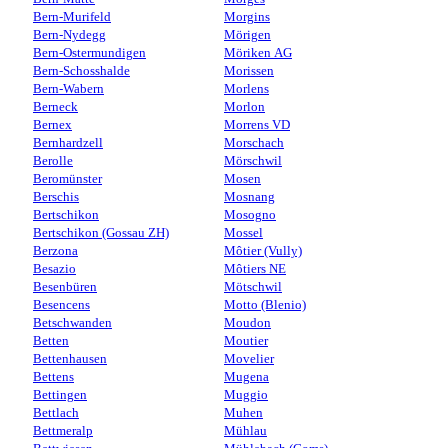
Bern-Murifeld
Morgins
Bern-Nydegg
Mörigen
Bern-Ostermundigen
Möriken AG
Bern-Schosshalde
Morissen
Bern-Wabern
Morlens
Berneck
Morlon
Bernex
Morrens VD
Bernhardzell
Morschach
Berolle
Mörschwil
Beromünster
Mosen
Berschis
Mosnang
Bertschikon
Mosogno
Bertschikon (Gossau ZH)
Mossel
Berzona
Môtier (Vully)
Besazio
Môtiers NE
Besenbüren
Mötschwil
Besencens
Motto (Blenio)
Betschwanden
Moudon
Betten
Moutier
Bettenhausen
Movelier
Bettens
Mugena
Bettingen
Muggio
Bettlach
Muhen
Bettmeralp
Mühlau