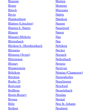
Bissone
Mutten
Bister
Muttenz
Bitsch
Muzzano
Bivio
Näfels
Blankenburg
Nänikon
Blatten (Lötschen)
Nassen
Blatten b. Naters
Nassenwil
Blauen
Naters
Blausee-Mitholz
Nax
Bleienbach
Naz
Bleiken b. Oberdiessbach
Nebikon
Blessens
Necker
Blignou (Ayent)
Neerach
Blitzingen
Neftenbach
Blonay
Neggio
Blumenstein
Neirivue
Böbikon
Némiaz (Chamoson)
Böckten
Nennigkofen
Bodio TI
Nenzlingen
Boécourt
Neschwil
Bofflens
Nesselnbach
Bogis-Bossey
Nesslau
Bogno
Netstal
Bôle
Neu St. Johann
Bolken
Neuägeri