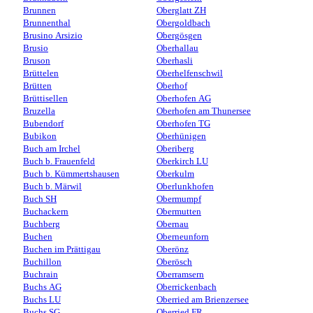
Brunnen
Oberglatt ZH
Brunnenthal
Obergoldbach
Brusino Arsizio
Obergösgen
Brusio
Oberhallau
Bruson
Oberhasli
Brüttelen
Oberhelfenschwil
Brütten
Oberhof
Brüttisellen
Oberhofen AG
Bruzella
Oberhofen am Thunersee
Bubendorf
Oberhofen TG
Bubikon
Oberhünigen
Buch am Irchel
Oberiberg
Buch b. Frauenfeld
Oberkirch LU
Buch b. Kümmertshausen
Oberkulm
Buch b. Märwil
Oberlunkhofen
Buch SH
Obermumpf
Buchackern
Obermutten
Buchberg
Obernau
Buchen
Oberneunforn
Buchen im Prättigau
Oberönz
Buchillon
Oberösch
Buchrain
Oberramsern
Buchs AG
Oberrickenbach
Buchs LU
Oberried am Brienzersee
Buchs SG
Oberried FR