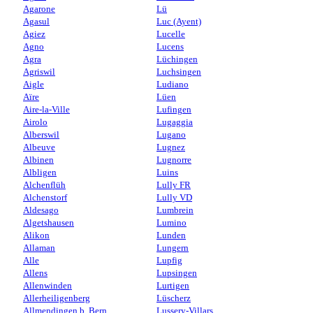
Agarone
Lü
Agasul
Luc (Ayent)
Agiez
Lucelle
Agno
Lucens
Agra
Lüchingen
Agriswil
Luchsingen
Aigle
Ludiano
Aïre
Lüen
Aire-la-Ville
Lufingen
Airolo
Lugaggia
Alberswil
Lugano
Albeuve
Lugnez
Albinen
Lugnorre
Albligen
Luins
Alchenflüh
Lully FR
Alchenstorf
Lully VD
Aldesago
Lumbrein
Algetshausen
Lumino
Alikon
Lunden
Allaman
Lungern
Alle
Lupfig
Allens
Lupsingen
Allenwinden
Lurtigen
Allerheiligenberg
Lüscherz
Allmendingen b. Bern
Lussery-Villars