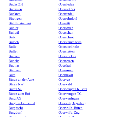
Buchs ZH
Oberrieden
Büchslen
Oberriet SG
Buckten
Oberrindal
Büetigen
Oberrohrdorf
Bühl b. Aarberg
Oberrüti
Bühler
Obersaxen
Buhwil
Oberschan
Buix
Oberschrot
Bülach
Oberstammheim
Bulle
Obersteckholz
Bullet
Oberstetten
Bünzen
Oberstocken
Buochs
Oberterzen
Buonas
Oberthal
Bürchen
Oberurnen
Bure
Oberuzwil
Büren an der Aare
Obervaz
Büren NW
Oberwald
Büren SO
Oberwangen b. Bern
Büren zum Hof
Oberwangen TG
Burg AG
Oberweningen
Burg im Leimental
Oberwil (Dägerlen)
Burgäschi
Oberwil b. Büren
Burgdorf
Oberwil b. Zug