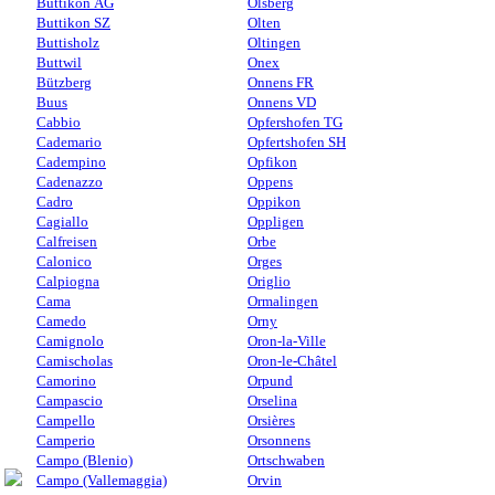
Büttikon AG
Olsberg
Buttikon SZ
Olten
Buttisholz
Oltingen
Buttwil
Onex
Bützberg
Onnens FR
Buus
Onnens VD
Cabbio
Opfershofen TG
Cademario
Opfertshofen SH
Cadempino
Opfikon
Cadenazzo
Oppens
Cadro
Oppikon
Cagiallo
Oppligen
Calfreisen
Orbe
Calonico
Orges
Calpiogna
Origlio
Cama
Ormalingen
Camedo
Orny
Camignolo
Oron-la-Ville
Camischolas
Oron-le-Châtel
Camorino
Orpund
Campascio
Orselina
Campello
Orsières
Camperio
Orsonnens
Campo (Blenio)
Ortschwaben
Campo (Vallemaggia)
Orvin