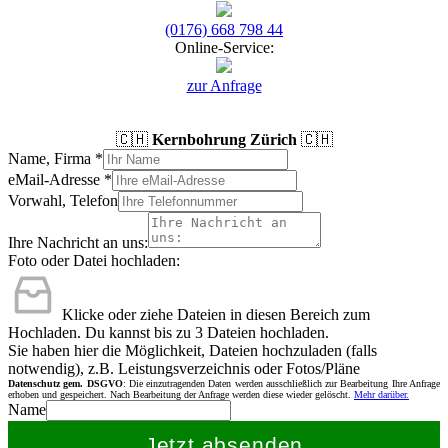
(0176) 668 798 44
Online-Service:
zur Anfrage
🇨🇭
Kernbohrung Zürich
🇨🇭
Name, Firma
*
eMail-Adresse
*
Vorwahl, Telefon
Ihre Nachricht an uns:
Foto oder Datei hochladen:
Klicke oder ziehe Dateien in diesen Bereich zum
Hochladen.
Du kannst bis zu 3 Dateien hochladen.
Sie haben hier die Möglichkeit, Dateien hochzuladen (falls
notwendig), z.B. Leistungsverzeichnis oder Fotos/Pläne
Datenschutz gem. DSGVO
: Die einzutragenden Daten werden ausschließlich zur Bearbeitung Ihre Anfrage
erhoben und gespeichert. Nach Bearbeitung der Anfrage werden diese wieder gelöscht.
Mehr darüber.
Name
Jetzt absenden