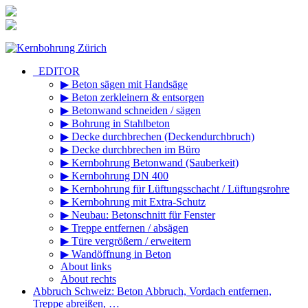
Zum
Inhalt
springen
_EDITOR
▶ Beton sägen mit Handsäge
▶ Beton zerkleinern & entsorgen
▶ Betonwand schneiden / sägen
▶ Bohrung in Stahlbeton
▶ Decke durchbrechen (Deckendurchbruch)
▶ Decke durchbrechen im Büro
▶ Kernbohrung Betonwand (Sauberkeit)
▶ Kernbohrung DN 400
▶ Kernbohrung für Lüftungsschacht / Lüftungsrohre
▶ Kernbohrung mit Extra-Schutz
▶ Neubau: Betonschnitt für Fenster
▶ Treppe entfernen / absägen
▶ Türe vergrößern / erweitern
▶ Wandöffnung in Beton
About links
About rechts
Abbruch Schweiz: Beton Abbruch, Vordach entfernen,
Treppe abreißen, …