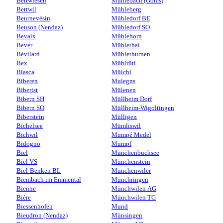
Bettwiesen
Mühlebach (Goms)
Bettwil
Mühleberg
Beurnevésin
Mühledorf BE
Beuson (Nendaz)
Mühledorf SO
Bevaix
Mühlehorn
Bever
Mühlethal
Bévilard
Mühlethurnen
Bex
Mühlrüti
Biasca
Mülchi
Biberen
Mulegns
Biberist
Mülenen
Bibern SH
Müllheim Dorf
Bibern SO
Müllheim-Wigoltingen
Biberstein
Mülligen
Bichelsee
Mümliswil
Bichwil
Mumpé Medel
Bidogno
Mumpf
Biel
Münchenbuchsee
Biel VS
Münchenstein
Biel-Benken BL
Münchenwiler
Biembach im Emmental
Münchringen
Bienne
Münchwilen AG
Bière
Münchwilen TG
Biessenhofen
Mund
Bieudron (Nendaz)
Münsingen