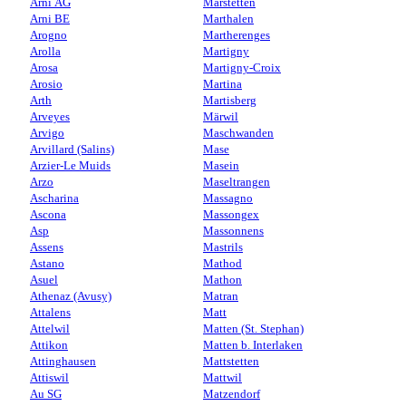
Arni AG
Märstetten
Arni BE
Marthalen
Arogno
Martherenges
Arolla
Martigny
Arosa
Martigny-Croix
Arosio
Martina
Arth
Martisberg
Arveyes
Märwil
Arvigo
Maschwanden
Arvillard (Salins)
Mase
Arzier-Le Muids
Masein
Arzo
Maseltrangen
Ascharina
Massagno
Ascona
Massongex
Asp
Massonnens
Assens
Mastrils
Astano
Mathod
Asuel
Mathon
Athenaz (Avusy)
Matran
Attalens
Matt
Attelwil
Matten (St. Stephan)
Attikon
Matten b. Interlaken
Attinghausen
Mattstetten
Attiswil
Mattwil
Au SG
Matzendorf