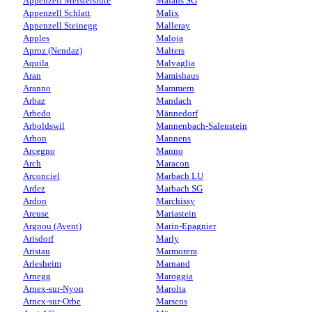
Appenzell Meistersrüte
Malans SG
Appenzell Schlatt
Malix
Appenzell Steinegg
Malleray
Apples
Maloja
Aproz (Nendaz)
Malters
Aquila
Malvaglia
Aran
Mamishaus
Aranno
Mammern
Arbaz
Mandach
Arbedo
Männedorf
Arboldswil
Mannenbach-Salenstein
Arbon
Mannens
Arcegno
Manno
Arch
Maracon
Arconciel
Marbach LU
Ardez
Marbach SG
Ardon
Marchissy
Areuse
Mariastein
Argnou (Ayent)
Marin-Epagnier
Arisdorf
Marly
Aristau
Marmorera
Arlesheim
Marnand
Arnegg
Maroggia
Arnex-sur-Nyon
Marolta
Arnex-sur-Orbe
Marsens