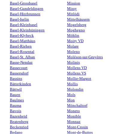
Basel-Grossbasel
Mission
Basel-Gundeldingen
Missy
Basel-Hirzbrunnen
Mitlödi
Basel-Iselin
Mittelhäusern
Basel-Kleinbasel
Mogelsberg
Basel-Kleinhüningen
Moghegno
Basel-Klybeck
Möhlin
Basel-Matthäus
Moiry VD
Basel-Riehen
Molare
Basel-Rosental
Moleno
Basel-St. Alban
Moléson-sur-Gruyères
Basse-Nendaz
Molinis
Bassecourt
Mollens VD
Bassersdorf
Mollens VS
Bassins
Mollie-Margot
Bätterkinden
Mollis
Bättwil
Molondin
Bauen
Mols
Baulmes
Mon
Bauma
Mönchaltorf
Bavois
Moneto
Bazenheid
Monible
Beatenberg
Monnaz
Beckenried
Mont-Crosin
Bedano
Mont-de-Buttes