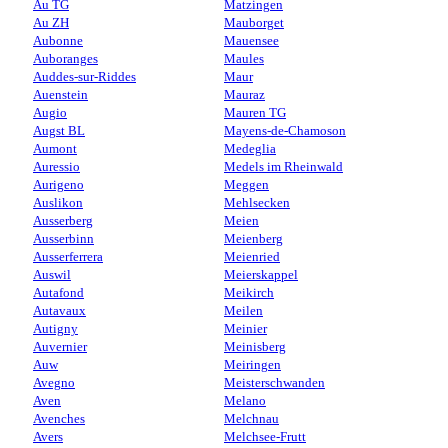
Au TG
Matzingen
Au ZH
Mauborget
Aubonne
Mauensee
Auboranges
Maules
Auddes-sur-Riddes
Maur
Auenstein
Mauraz
Augio
Mauren TG
Augst BL
Mayens-de-Chamoson
Aumont
Medeglia
Auressio
Medels im Rheinwald
Aurigeno
Meggen
Auslikon
Mehlsecken
Ausserberg
Meien
Ausserbinn
Meienberg
Ausserferrera
Meienried
Auswil
Meierskappel
Autafond
Meikirch
Autavaux
Meilen
Autigny
Meinier
Auvernier
Meinisberg
Auw
Meiringen
Avegno
Meisterschwanden
Aven
Melano
Avenches
Melchnau
Avers
Melchsee-Frutt