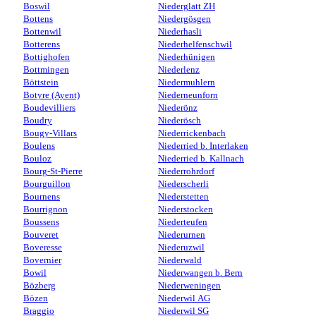
Boswil
Niederglatt ZH
Bottens
Niedergösgen
Bottenwil
Niederhasli
Botterens
Niederhelfenschwil
Bottighofen
Niederhünigen
Bottmingen
Niederlenz
Böttstein
Niedermuhlern
Botyre (Ayent)
Niederneunforn
Boudevilliers
Niederönz
Boudry
Niederösch
Bougy-Villars
Niederrickenbach
Boulens
Niederried b. Interlaken
Bouloz
Niederried b. Kallnach
Bourg-St-Pierre
Niederrohrdorf
Bourguillon
Niederscherli
Bournens
Niederstetten
Bourrignon
Niederstocken
Boussens
Niederteufen
Bouveret
Niederurnen
Boveresse
Niederuzwil
Bovernier
Niederwald
Bowil
Niederwangen b. Bern
Bözberg
Niederweningen
Bözen
Niederwil AG
Braggio
Niederwil SG