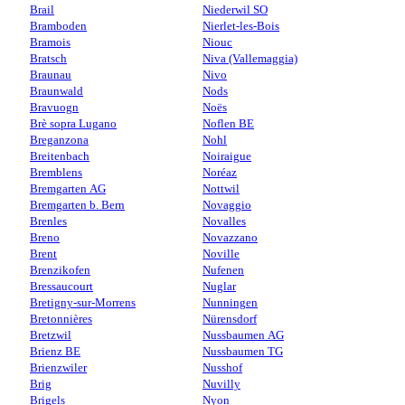
Brail
Niederwil SO
Bramboden
Nierlet-les-Bois
Bramois
Niouc
Bratsch
Niva (Vallemaggia)
Braunau
Nivo
Braunwald
Nods
Bravuogn
Noës
Brè sopra Lugano
Noflen BE
Breganzona
Nohl
Breitenbach
Noiraigue
Bremblens
Noréaz
Bremgarten AG
Nottwil
Bremgarten b. Bern
Novaggio
Brenles
Novalles
Breno
Novazzano
Brent
Noville
Brenzikofen
Nufenen
Bressaucourt
Nuglar
Bretigny-sur-Morrens
Nunningen
Bretonnières
Nürensdorf
Bretzwil
Nussbaumen AG
Brienz BE
Nussbaumen TG
Brienzwiler
Nusshof
Brig
Nuvilly
Brigels
Nyon