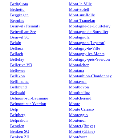
Bedigliora
Mont-la-Ville
Bedretto
Mont-Soleil
Beggingen
Mont-sur-Rolle
Begnins
Mont-Tramelan
Beinwil (Freiamt)
Montagne-de-Courtelary
Beinwil am See
Montagne-de-Sonvilier
Beinwil SO
Montagnola
Belalp
Montagnon (Leytron)
Belfaux
Montagny-la-Ville
Bellach
Montagny-les-Monts
Bellelay
Montagny-près-Yverdon
Bellerive VD
Montalchez
Bellevue
Montana
Bellikon
Montaubion-Chardonney
Bellinzona
Montavon
Bellmund
Montbovon
Bellwald
Montbrelloz
Belmont-sur-Lausanne
Montcherand
Belmont-sur-Yverdon
Monte
Belp
Monte Carasso
Belpberg
Monteggio
Belprahon
Montenol
Benglen
Montet (Broye)
Benken SG
Montet (Glâne)
Benken ZH
Montévraz