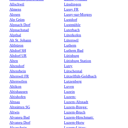
Allschwil
Lüsslingen
Almens
Lussy FR
Alosen
Lussy-sur-Morges
Alp Grüm
Lustdorf
Alpnach Dorf
Lustmühle
Alpnachstad
Luterbach
Alpthal
Lüterkofen
Alt St. Johann
Lüterswil
Altbüron
Luthern
Altdorf SH
Luthern Bad
Altdorf UR
Lütisburg
Alten
Lütisburg Station
Altendorf
Lutry
Altenrhein
Lütschental
Alterswil FR
Lützelflüh-Goldbach
Alterswilen
Lutzenberg
Altikon
Luven
Altishausen
Luzein
Altishofen
Luzern-
Altnau
Luzern-Altstadt
Altstätten SG
Luzern-Biregg:
Altwis
Luzern-Bruch
Alvaneu Bad
Luzern-Hirschmatt:
Alvaneu Dorf
Luzern-Horw
Alvaschein
Luzern-Littau: