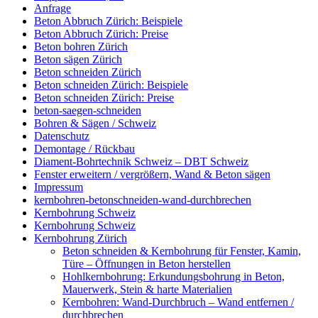
Anfrage
Beton Abbruch Zürich: Beispiele
Beton Abbruch Zürich: Preise
Beton bohren Zürich
Beton sägen Zürich
Beton schneiden Zürich
Beton schneiden Zürich: Beispiele
Beton schneiden Zürich: Preise
beton-saegen-schneiden
Bohren & Sägen / Schweiz
Datenschutz
Demontage / Rückbau
Diament-Bohrtechnik Schweiz – DBT Schweiz
Fenster erweitern / vergrößern, Wand & Beton sägen
Impressum
kernbohren-betonschneiden-wand-durchbrechen
Kernbohrung Schweiz
Kernbohrung Schweiz
Kernbohrung Zürich
Beton schneiden & Kernbohrung für Fenster, Kamin,
Türe – Öffnungen in Beton herstellen
Hohlkernbohrung: Erkundungsbohrung in Beton,
Mauerwerk, Stein & harte Materialien
Kernbohren: Wand-Durchbruch – Wand entfernen /
durchbrechen