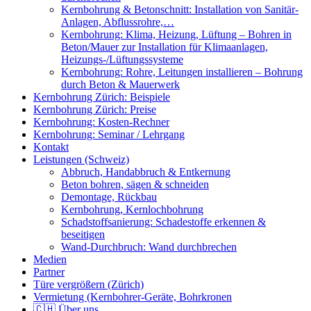
Kernbohrung & Betonschnitt: Installation von Sanitär-
Anlagen, Abflussrohre,…
Kernbohrung: Klima, Heizung, Lüftung – Bohren in
Beton/Mauer zur Installation für Klimaanlagen,
Heizungs-/Lüftungssysteme
Kernbohrung: Rohre, Leitungen installieren – Bohrung
durch Beton & Mauerwerk
Kernbohrung Zürich: Beispiele
Kernbohrung Zürich: Preise
Kernbohrung: Kosten-Rechner
Kernbohrung: Seminar / Lehrgang
Kontakt
Leistungen (Schweiz)
Abbruch, Handabbruch & Entkernung
Beton bohren, sägen & schneiden
Demontage, Rückbau
Kernbohrung, Kernlochbohrung
Schadstoffsanierung: Schadestoffe erkennen &
beseitigen
Wand-Durchbruch: Wand durchbrechen
Medien
Partner
Türe vergrößern (Zürich)
Vermietung (Kernbohrer-Geräte, Bohrkronen
🇨🇭 Über uns