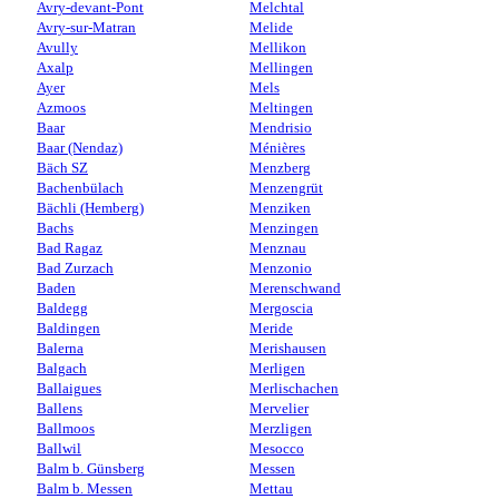
Avry-devant-Pont
Melchtal
Avry-sur-Matran
Melide
Avully
Mellikon
Axalp
Mellingen
Ayer
Mels
Azmoos
Meltingen
Baar
Mendrisio
Baar (Nendaz)
Ménières
Bäch SZ
Menzberg
Bachenbülach
Menzengrüt
Bächli (Hemberg)
Menziken
Bachs
Menzingen
Bad Ragaz
Menznau
Bad Zurzach
Menzonio
Baden
Merenschwand
Baldegg
Mergoscia
Baldingen
Meride
Balerna
Merishausen
Balgach
Merligen
Ballaigues
Merlischachen
Ballens
Mervelier
Ballmoos
Merzligen
Ballwil
Mesocco
Balm b. Günsberg
Messen
Balm b. Messen
Mettau