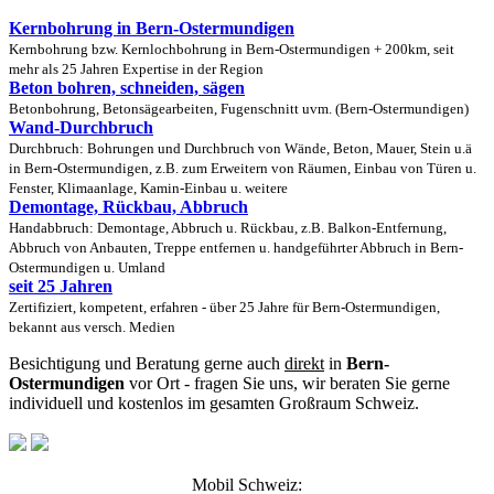
Kernbohrung in Bern-Ostermundigen
Kernbohrung bzw. Kernlochbohrung in Bern-Ostermundigen + 200km, seit
mehr als 25 Jahren Expertise in der Region
Beton bohren, schneiden, sägen
Betonbohrung, Betonsägearbeiten, Fugenschnitt uvm. (Bern-Ostermundigen)
Wand-Durchbruch
Durchbruch: Bohrungen und Durchbruch von Wände, Beton, Mauer, Stein u.ä
in Bern-Ostermundigen, z.B. zum Erweitern von Räumen, Einbau von Türen u.
Fenster, Klimaanlage, Kamin-Einbau u. weitere
Demontage, Rückbau, Abbruch
Handabbruch: Demontage, Abbruch u. Rückbau, z.B. Balkon-Entfernung,
Abbruch von Anbauten, Treppe entfernen u. handgeführter Abbruch in Bern-
Ostermundigen u. Umland
seit 25 Jahren
Zertifiziert, kompetent, erfahren - über 25 Jahre für Bern-Ostermundigen,
bekannt aus versch. Medien
Besichtigung und Beratung gerne auch
direkt
in
Bern-
Ostermundigen
vor Ort - fragen Sie uns, wir beraten Sie gerne
individuell und kostenlos im gesamten Großraum Schweiz.
Mobil Schweiz: