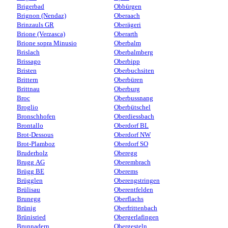
Brigerbad
Obbürgen
Brignon (Nendaz)
Oberaach
Brinzauls GR
Oberägeri
Brione (Verzasca)
Oberarth
Brione sopra Minusio
Oberbalm
Brislach
Oberbalmberg
Brissago
Oberbipp
Bristen
Oberbuchsiten
Brittern
Oberbüren
Brittnau
Oberburg
Broc
Oberbussnang
Broglio
Oberbütschel
Bronschhofen
Oberdiessbach
Brontallo
Oberdorf BL
Brot-Dessous
Oberdorf NW
Brot-Plamboz
Oberdorf SO
Bruderholz
Oberegg
Brugg AG
Oberembrach
Brügg BE
Oberems
Brügglen
Oberengstringen
Brülisau
Oberentfelden
Brunegg
Oberflachs
Brünig
Oberfrittenbach
Brünisried
Obergerlafingen
Brunnadern
Obergesteln