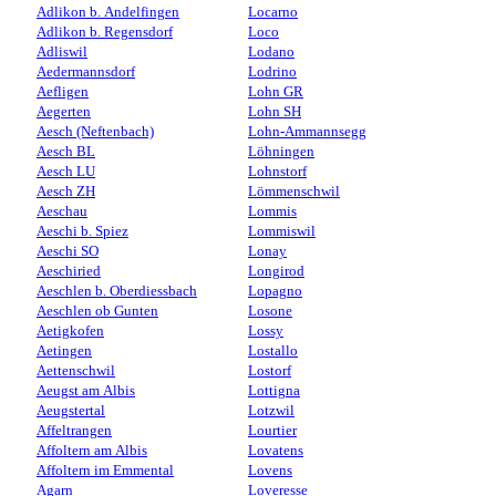
Adlikon b. Andelfingen
Locarno
Adlikon b. Regensdorf
Loco
Adliswil
Lodano
Aedermannsdorf
Lodrino
Aefligen
Lohn GR
Aegerten
Lohn SH
Aesch (Neftenbach)
Lohn-Ammannsegg
Aesch BL
Löhningen
Aesch LU
Lohnstorf
Aesch ZH
Lömmenschwil
Aeschau
Lommis
Aeschi b. Spiez
Lommiswil
Aeschi SO
Lonay
Aeschiried
Longirod
Aeschlen b. Oberdiessbach
Lopagno
Aeschlen ob Gunten
Losone
Aetigkofen
Lossy
Aetingen
Lostallo
Aettenschwil
Lostorf
Aeugst am Albis
Lottigna
Aeugstertal
Lotzwil
Affeltrangen
Lourtier
Affoltern am Albis
Lovatens
Affoltern im Emmental
Lovens
Agarn
Loveresse