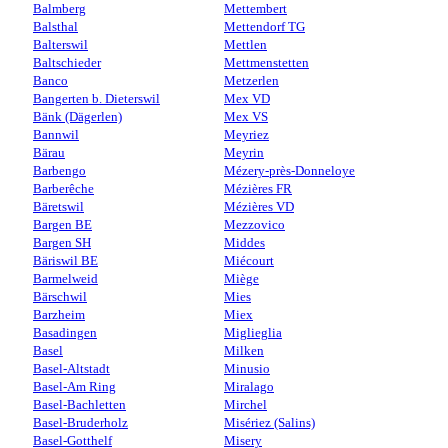
Balmberg
Mettembert
Balsthal
Mettendorf TG
Balterswil
Mettlen
Baltschieder
Mettmenstetten
Banco
Metzerlen
Bangerten b. Dieterswil
Mex VD
Bänk (Dägerlen)
Mex VS
Bannwil
Meyriez
Bärau
Meyrin
Barbengo
Mézery-près-Donneloye
Barberêche
Mézières FR
Bäretswil
Mézières VD
Bargen BE
Mezzovico
Bargen SH
Middes
Bäriswil BE
Miécourt
Barmelweid
Miège
Bärschwil
Mies
Barzheim
Miex
Basadingen
Miglieglia
Basel
Milken
Basel-Altstadt
Minusio
Basel-Am Ring
Miralago
Basel-Bachletten
Mirchel
Basel-Bruderholz
Misériez (Salins)
Basel-Gotthelf
Misery