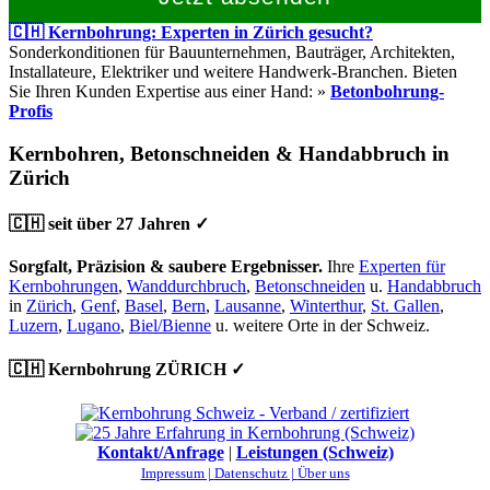
🇨🇭 Kernbohrung: Experten in Zürich gesucht?
Sonderkonditionen für Bauunternehmen, Bauträger, Architekten,
Installateure, Elektriker und weitere Handwerk-Branchen. Bieten
Sie Ihren Kunden Expertise aus einer Hand: »
Betonbohrung-
Profis
Kernbohren, Betonschneiden & Handabbruch in
Zürich
🇨🇭 seit über 27 Jahren ✓
Sorgfalt, Präzision & saubere Ergebnisser.
Ihre
Experten für
Kernbohrungen
,
Wanddurchbruch
,
Betonschneiden
u.
Handabbruch
in
Zürich
,
Genf
,
Basel
,
Bern
,
Lausanne
,
Winterthur
,
St. Gallen
,
Luzern
,
Lugano
,
Biel/Bienne
u. weitere Orte in der Schweiz.
🇨🇭 Kernbohrung ZÜRICH ✓
Kontakt/Anfrage
|
Leistungen (Schweiz)
Impressum |
Datenschutz |
Über uns