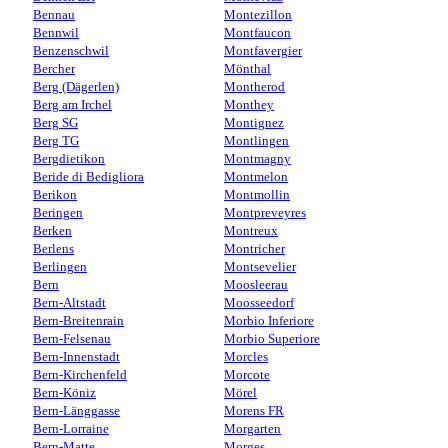
Bennau
Montezillon
Bennwil
Montfaucon
Benzenschwil
Montfavergier
Bercher
Mönthal
Berg (Dägerlen)
Montherod
Berg am Irchel
Monthey
Berg SG
Montignez
Berg TG
Montlingen
Bergdietikon
Montmagny
Beride di Bedigliora
Montmelon
Berikon
Montmollin
Beringen
Montpreveyres
Berken
Montreux
Berlens
Montricher
Berlingen
Montsevelier
Bern
Moosleerau
Bern-Altstadt
Moosseedorf
Bern-Breitenrain
Morbio Inferiore
Bern-Felsenau
Morbio Superiore
Bern-Innenstadt
Morcles
Bern-Kirchenfeld
Morcote
Bern-Köniz
Mörel
Bern-Länggasse
Morens FR
Bern-Lorraine
Morgarten
Bern-Matte
Morges