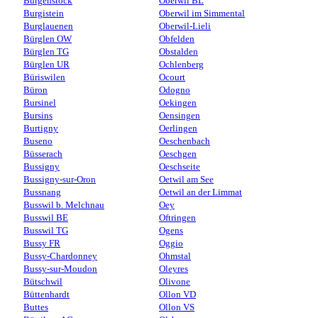
Bürgenstock
Oberwil BL
Burgistein
Oberwil im Simmental
Burglauenen
Oberwil-Lieli
Bürglen OW
Obfelden
Bürglen TG
Obstalden
Bürglen UR
Ochlenberg
Büriswilen
Ocourt
Büron
Odogno
Bursinel
Oekingen
Bursins
Oensingen
Burtigny
Oerlingen
Buseno
Oeschenbach
Büsserach
Oeschgen
Bussigny
Oeschseite
Bussigny-sur-Oron
Oetwil am See
Bussnang
Oetwil an der Limmat
Busswil b. Melchnau
Oey
Busswil BE
Oftringen
Busswil TG
Ogens
Bussy FR
Oggio
Bussy-Chardonney
Ohmstal
Bussy-sur-Moudon
Oleyres
Bütschwil
Olivone
Büttenhardt
Ollon VD
Buttes
Ollon VS