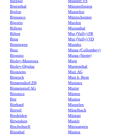
Biezwil
Münster VS
Bigenthal
Münsterlingen
Biglen
Muntelier
Bignasco
Müntschemier
Bigorio
Muolen
Billens
Muotathal
Bilten
Mur (Vully) FR
Binn
Mur (Vully) VD
Binningen
Muralto
Binz
Muraz (Collombey)
Bioggio
Muraz (Sierre)
Bioley-Magnoux
Murg
Bioley-Orjulaz
Murgenthal
Bionnens
Muri AG
Birgisch
Muri b. Bern
Birmensdorf ZH
Muriaux
Birmenstorf AG
Murist
Bironico
Mürren
Birr
Murten
Birrhard
Murzelen
Birrwil
Müselbach
Birsfelden
Müstair
Birwinken
Mustér
Bischofszell
Müswangen
Bisisthal
Mutrux