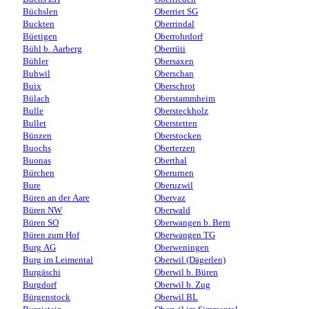
Büchslen
Oberriet SG
Buckten
Oberrindal
Büetigen
Oberrohrdorf
Bühl b. Aarberg
Oberrüti
Bühler
Obersaxen
Buhwil
Oberschan
Buix
Oberschrot
Bülach
Oberstammheim
Bulle
Obersteckholz
Bullet
Oberstetten
Bünzen
Oberstocken
Buochs
Oberterzen
Buonas
Oberthal
Bürchen
Oberurnen
Bure
Oberuzwil
Büren an der Aare
Obervaz
Büren NW
Oberwald
Büren SO
Oberwangen b. Bern
Büren zum Hof
Oberwangen TG
Burg AG
Oberweningen
Burg im Leimental
Oberwil (Dägerlen)
Burgäschi
Oberwil b. Büren
Burgdorf
Oberwil b. Zug
Bürgenstock
Oberwil BL