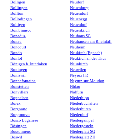
Bolligen
Neudorf
Bollingen
Neuenburg
Bollion
Neuendorf
Bollodingen
Neuenegg
Boltigen
Neuenhof
Bombinasco
Neuenkirch
Bonaduz
Neuhaus SG
Bonau
Neuhausen am Rheinfall
Boncourt
Neuheim
Bondo
Neukirch (Egnach)
Bonfol
Neukirch an der Thur
Bönigen b. Interlaken
Neunkirch
Boningen
Neuwilen
Boniswil
Neyruz FR
Bonnefontaine
Neyruz-sur-Moudon
Bonstetten
Nidau
Bonvillars
Nidfurn
Boppelsen
Niederbipp
Borex
Niederbuchsiten
Borgnone
Niederbüren
Borgonovo
Niederdorf
Bosco Luganese
Niedergampel
Bösingen
Niedergesteln
Bossonnens
Niederglatt SG
Boswil
Niederglatt ZH