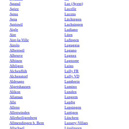
Agasul
Luc (Ayent)
Agiez
Lucelle
Agno
Lucens
Agra
Lüchingen
Agriswil
Luchsingen
Aigle
Ludiano
Aïre
Lüen
Aire-la-Ville
Lufingen
Airolo
Lugaggia
Alberswil
Lugano
Albeuve
Lugnez
Albinen
Lugnorre
Albligen
Luins
Alchenflüh
Lully FR
Alchenstorf
Lully VD
Aldesago
Lumbrein
Algetshausen
Lumino
Alikon
Lunden
Allaman
Lungern
Alle
Lupfig
Allens
Lupsingen
Allenwinden
Lurtigen
Allerheiligenberg
Lüscherz
Allmendingen b. Bern
Lussery-Villars
Allschwil
Lüsslingen