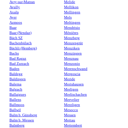
Avry-sur-Matran
Melide
Avully
Mellikon
Axalp
Mellingen
Ayer
Mels
Azmoos
Meltingen
Baar
Mendrisio
Baar (Nendaz)
Ménières
Bäch SZ
Menzberg
Bachenbülach
Menzengrüt
Bächli (Hemberg)
Menziken
Bachs
Menzingen
Bad Ragaz
Menznau
Bad Zurzach
Menzonio
Baden
Merenschwand
Baldegg
Mergoscia
Baldingen
Meride
Balerna
Merishausen
Balgach
Merligen
Ballaigues
Merlischachen
Ballens
Mervelier
Ballmoos
Merzligen
Ballwil
Mesocco
Balm b. Günsberg
Messen
Balm b. Messen
Mettau
Balmberg
Mettembert