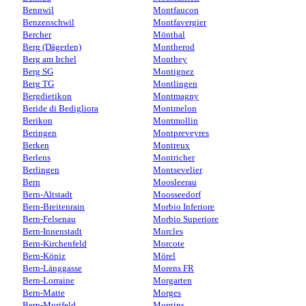
Bennwil
Montfaucon
Benzenschwil
Montfavergier
Bercher
Mönthal
Berg (Dägerlen)
Montherod
Berg am Irchel
Monthey
Berg SG
Montignez
Berg TG
Montlingen
Bergdietikon
Montmagny
Beride di Bedigliora
Montmelon
Berikon
Montmollin
Beringen
Montpreveyres
Berken
Montreux
Berlens
Montricher
Berlingen
Montsevelier
Bern
Moosleerau
Bern-Altstadt
Moosseedorf
Bern-Breitenrain
Morbio Inferiore
Bern-Felsenau
Morbio Superiore
Bern-Innenstadt
Morcles
Bern-Kirchenfeld
Morcote
Bern-Köniz
Mörel
Bern-Länggasse
Morens FR
Bern-Lorraine
Morgarten
Bern-Matte
Morges
Bern-Murifeld
Morgins