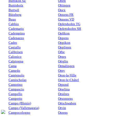
Buttikon SZ
Olten
Buttisholz
Oltingen
Buttwil
Onex
Bützberg
Onnens FR
Buus
Onnens VD
Cabbio
Opfershofen TG
Cademario
Opfertshofen SH
Cadempino
Opfikon
Cadenazzo
Oppens
Cadro
Oppikon
Cagiallo
Oppligen
Calfreisen
Orbe
Calonico
Orges
Calpiogna
Origlio
Cama
Ormalingen
Camedo
Orny
Camignolo
Oron-la-Ville
Camischolas
Oron-le-Châtel
Camorino
Orpund
Campascio
Orselina
Campello
Orsières
Camperio
Orsonnens
Campo (Blenio)
Ortschwaben
Campo (Vallemaggia)
Orvin
Campocologno
Orzens