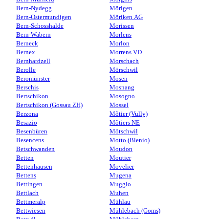
Bern-Nydegg
Mörigen
Bern-Ostermundigen
Möriken AG
Bern-Schosshalde
Morissen
Bern-Wabern
Morlens
Berneck
Morlon
Bernex
Morrens VD
Bernhardzell
Morschach
Berolle
Mörschwil
Beromünster
Mosen
Berschis
Mosnang
Bertschikon
Mosogno
Bertschikon (Gossau ZH)
Mossel
Berzona
Môtier (Vully)
Besazio
Môtiers NE
Besenbüren
Mötschwil
Besencens
Motto (Blenio)
Betschwanden
Moudon
Betten
Moutier
Bettenhausen
Movelier
Bettens
Mugena
Bettingen
Muggio
Bettlach
Muhen
Bettmeralp
Mühlau
Bettwiesen
Mühlebach (Goms)