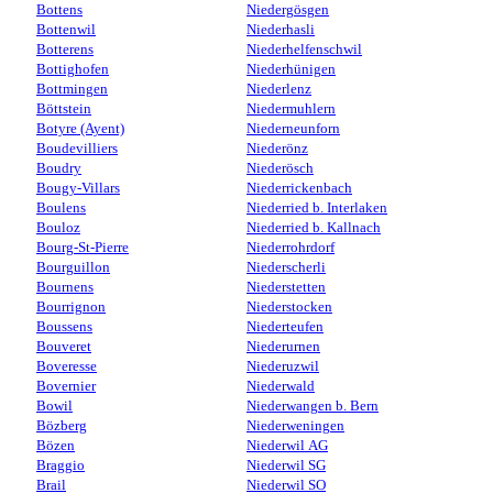
Bottens
Niedergösgen
Bottenwil
Niederhasli
Botterens
Niederhelfenschwil
Bottighofen
Niederhünigen
Bottmingen
Niederlenz
Böttstein
Niedermuhlern
Botyre (Ayent)
Niederneunforn
Boudevilliers
Niederönz
Boudry
Niederösch
Bougy-Villars
Niederrickenbach
Boulens
Niederried b. Interlaken
Bouloz
Niederried b. Kallnach
Bourg-St-Pierre
Niederrohrdorf
Bourguillon
Niederscherli
Bournens
Niederstetten
Bourrignon
Niederstocken
Boussens
Niederteufen
Bouveret
Niederurnen
Boveresse
Niederuzwil
Bovernier
Niederwald
Bowil
Niederwangen b. Bern
Bözberg
Niederweningen
Bözen
Niederwil AG
Braggio
Niederwil SG
Brail
Niederwil SO