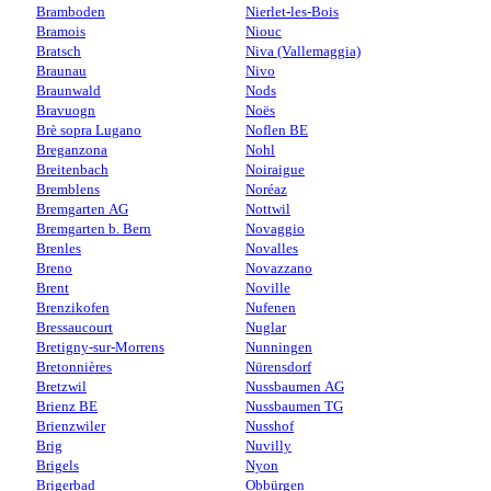
Bramboden
Nierlet-les-Bois
Bramois
Niouc
Bratsch
Niva (Vallemaggia)
Braunau
Nivo
Braunwald
Nods
Bravuogn
Noës
Brè sopra Lugano
Noflen BE
Breganzona
Nohl
Breitenbach
Noiraigue
Bremblens
Noréaz
Bremgarten AG
Nottwil
Bremgarten b. Bern
Novaggio
Brenles
Novalles
Breno
Novazzano
Brent
Noville
Brenzikofen
Nufenen
Bressaucourt
Nuglar
Bretigny-sur-Morrens
Nunningen
Bretonnières
Nürensdorf
Bretzwil
Nussbaumen AG
Brienz BE
Nussbaumen TG
Brienzwiler
Nusshof
Brig
Nuvilly
Brigels
Nyon
Brigerbad
Obbürgen