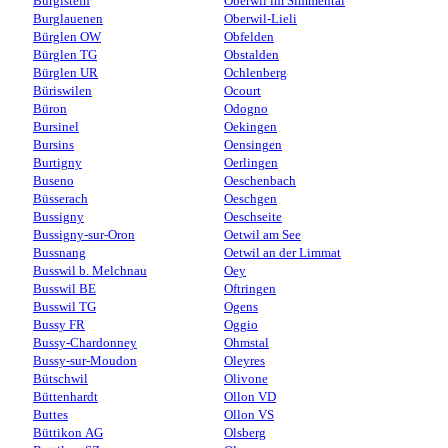
Burgistein
Oberwil im Simmental
Burglauenen
Oberwil-Lieli
Bürglen OW
Obfelden
Bürglen TG
Obstalden
Bürglen UR
Ochlenberg
Büriswilen
Ocourt
Büron
Odogno
Bursinel
Oekingen
Bursins
Oensingen
Burtigny
Oerlingen
Buseno
Oeschenbach
Büsserach
Oeschgen
Bussigny
Oeschseite
Bussigny-sur-Oron
Oetwil am See
Bussnang
Oetwil an der Limmat
Busswil b. Melchnau
Oey
Busswil BE
Oftringen
Busswil TG
Ogens
Bussy FR
Oggio
Bussy-Chardonney
Ohmstal
Bussy-sur-Moudon
Oleyres
Bütschwil
Olivone
Büttenhardt
Ollon VD
Buttes
Ollon VS
Büttikon AG
Olsberg