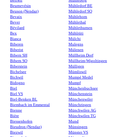
Bettwil
Mühleberg
Beurnevésin
Mühledorf BE
Beuson (Nendaz)
Mühledorf SO
Bevaix
Mühlehorn
Bever
Mühlethal
Bévilard
Mühlethurnen
Bex
Mühlrüti
Biasca
Mülchi
Biberen
Mulegns
Biberist
Mülenen
Bibern SH
Müllheim Dorf
Bibern SO
Müllheim-Wigoltingen
Biberstein
Mülligen
Bichelsee
Mümliswil
Bichwil
Mumpé Medel
Bidogno
Mumpf
Biel
Münchenbuchsee
Biel VS
Münchenstein
Biel-Benken BL
Münchenwiler
Biembach im Emmental
Münchringen
Bienne
Münchwilen AG
Bière
Münchwilen TG
Biessenhofen
Mund
Bieudron (Nendaz)
Münsingen
Biezwil
Münster VS