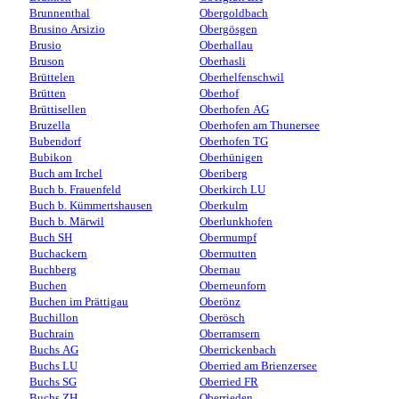
Brunnenthal
Obergoldbach
Brusino Arsizio
Obergösgen
Brusio
Oberhallau
Bruson
Oberhasli
Brüttelen
Oberhelfenschwil
Brütten
Oberhof
Brüttisellen
Oberhofen AG
Bruzella
Oberhofen am Thunersee
Bubendorf
Oberhofen TG
Bubikon
Oberhünigen
Buch am Irchel
Oberiberg
Buch b. Frauenfeld
Oberkirch LU
Buch b. Kümmertshausen
Oberkulm
Buch b. Märwil
Oberlunkhofen
Buch SH
Obermumpf
Buchackern
Obermutten
Buchberg
Obernau
Buchen
Oberneunforn
Buchen im Prättigau
Oberönz
Buchillon
Oberösch
Buchrain
Oberramsern
Buchs AG
Oberrickenbach
Buchs LU
Oberried am Brienzersee
Buchs SG
Oberried FR
Buchs ZH
Oberrieden