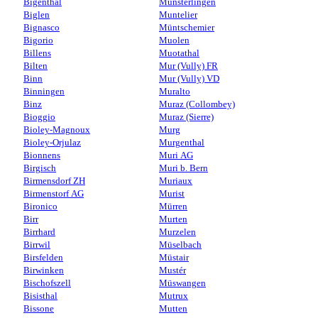
Bigenthal
Münsterlingen
Biglen
Muntelier
Bignasco
Müntschemier
Bigorio
Muolen
Billens
Muotathal
Bilten
Mur (Vully) FR
Binn
Mur (Vully) VD
Binningen
Muralto
Binz
Muraz (Collombey)
Bioggio
Muraz (Sierre)
Bioley-Magnoux
Murg
Bioley-Orjulaz
Murgenthal
Bionnens
Muri AG
Birgisch
Muri b. Bern
Birmensdorf ZH
Muriaux
Birmenstorf AG
Murist
Bironico
Mürren
Birr
Murten
Birrhard
Murzelen
Birrwil
Müselbach
Birsfelden
Müstair
Birwinken
Mustér
Bischofszell
Müswangen
Bisisthal
Mutrux
Bissone
Mutten