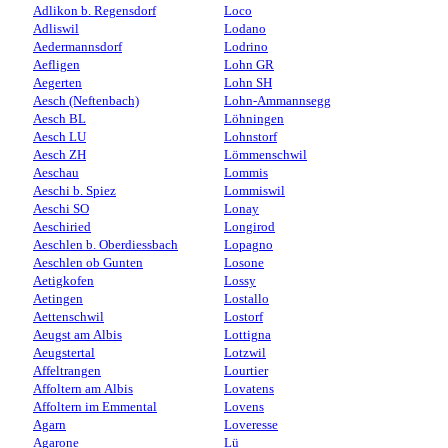
Adlikon b. Regensdorf
Loco
Adliswil
Lodano
Aedermannsdorf
Lodrino
Aefligen
Lohn GR
Aegerten
Lohn SH
Aesch (Neftenbach)
Lohn-Ammannsegg
Aesch BL
Löhningen
Aesch LU
Lohnstorf
Aesch ZH
Lömmenschwil
Aeschau
Lommis
Aeschi b. Spiez
Lommiswil
Aeschi SO
Lonay
Aeschiried
Longirod
Aeschlen b. Oberdiessbach
Lopagno
Aeschlen ob Gunten
Losone
Aetigkofen
Lossy
Aetingen
Lostallo
Aettenschwil
Lostorf
Aeugst am Albis
Lottigna
Aeugstertal
Lotzwil
Affeltrangen
Lourtier
Affoltern am Albis
Lovatens
Affoltern im Emmental
Lovens
Agarn
Loveresse
Agarone
Lü