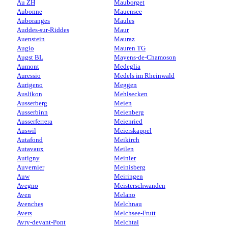
Au ZH
Mauborget
Aubonne
Mauensee
Auboranges
Maules
Auddes-sur-Riddes
Maur
Auenstein
Mauraz
Augio
Mauren TG
Augst BL
Mayens-de-Chamoson
Aumont
Medeglia
Auressio
Medels im Rheinwald
Aurigeno
Meggen
Auslikon
Mehlsecken
Ausserberg
Meien
Ausserbinn
Meienberg
Ausserferrera
Meienried
Auswil
Meierskappel
Autafond
Meikirch
Autavaux
Meilen
Autigny
Meinier
Auvernier
Meinisberg
Auw
Meiringen
Avegno
Meisterschwanden
Aven
Melano
Avenches
Melchnau
Avers
Melchsee-Frutt
Avry-devant-Pont
Melchtal