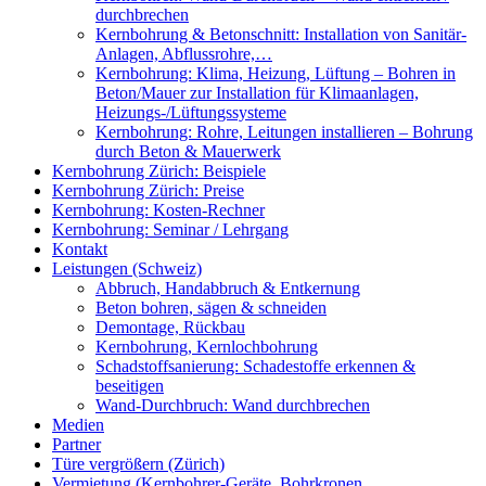
durchbrechen
Kernbohrung & Betonschnitt: Installation von Sanitär-
Anlagen, Abflussrohre,…
Kernbohrung: Klima, Heizung, Lüftung – Bohren in
Beton/Mauer zur Installation für Klimaanlagen,
Heizungs-/Lüftungssysteme
Kernbohrung: Rohre, Leitungen installieren – Bohrung
durch Beton & Mauerwerk
Kernbohrung Zürich: Beispiele
Kernbohrung Zürich: Preise
Kernbohrung: Kosten-Rechner
Kernbohrung: Seminar / Lehrgang
Kontakt
Leistungen (Schweiz)
Abbruch, Handabbruch & Entkernung
Beton bohren, sägen & schneiden
Demontage, Rückbau
Kernbohrung, Kernlochbohrung
Schadstoffsanierung: Schadestoffe erkennen &
beseitigen
Wand-Durchbruch: Wand durchbrechen
Medien
Partner
Türe vergrößern (Zürich)
Vermietung (Kernbohrer-Geräte, Bohrkronen