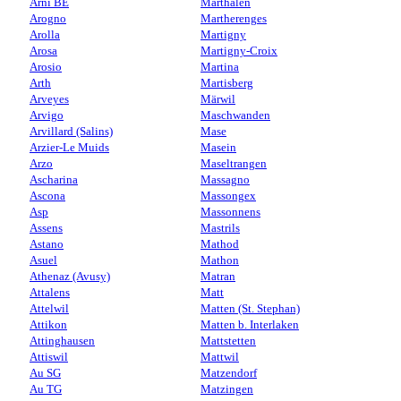
Arni BE
Marthalen
Arogno
Martherenges
Arolla
Martigny
Arosa
Martigny-Croix
Arosio
Martina
Arth
Martisberg
Arveyes
Märwil
Arvigo
Maschwanden
Arvillard (Salins)
Mase
Arzier-Le Muids
Masein
Arzo
Maseltrangen
Ascharina
Massagno
Ascona
Massongex
Asp
Massonnens
Assens
Mastrils
Astano
Mathod
Asuel
Mathon
Athenaz (Avusy)
Matran
Attalens
Matt
Attelwil
Matten (St. Stephan)
Attikon
Matten b. Interlaken
Attinghausen
Mattstetten
Attiswil
Mattwil
Au SG
Matzendorf
Au TG
Matzingen