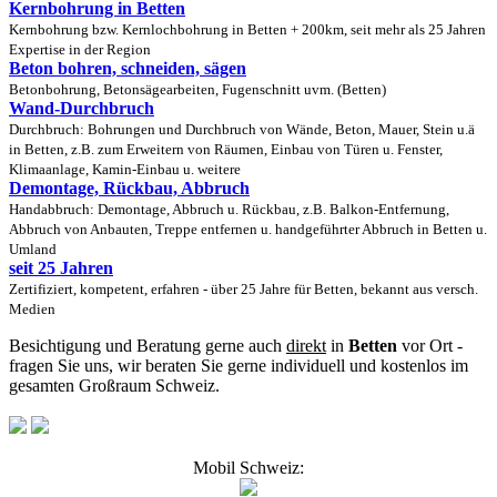
Kernbohrung in Betten
Kernbohrung bzw. Kernlochbohrung in Betten + 200km, seit mehr als 25 Jahren
Expertise in der Region
Beton bohren, schneiden, sägen
Betonbohrung, Betonsägearbeiten, Fugenschnitt uvm. (Betten)
Wand-Durchbruch
Durchbruch: Bohrungen und Durchbruch von Wände, Beton, Mauer, Stein u.ä
in Betten, z.B. zum Erweitern von Räumen, Einbau von Türen u. Fenster,
Klimaanlage, Kamin-Einbau u. weitere
Demontage, Rückbau, Abbruch
Handabbruch: Demontage, Abbruch u. Rückbau, z.B. Balkon-Entfernung,
Abbruch von Anbauten, Treppe entfernen u. handgeführter Abbruch in Betten u.
Umland
seit 25 Jahren
Zertifiziert, kompetent, erfahren - über 25 Jahre für Betten, bekannt aus versch.
Medien
Besichtigung und Beratung gerne auch
direkt
in
Betten
vor Ort -
fragen Sie uns, wir beraten Sie gerne individuell und kostenlos im
gesamten Großraum Schweiz.
Mobil Schweiz: