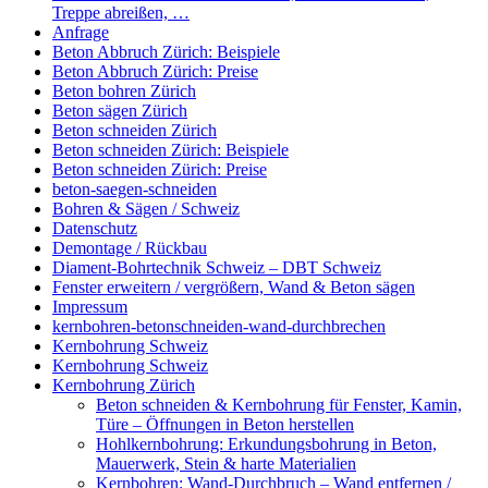
Treppe abreißen, …
Anfrage
Beton Abbruch Zürich: Beispiele
Beton Abbruch Zürich: Preise
Beton bohren Zürich
Beton sägen Zürich
Beton schneiden Zürich
Beton schneiden Zürich: Beispiele
Beton schneiden Zürich: Preise
beton-saegen-schneiden
Bohren & Sägen / Schweiz
Datenschutz
Demontage / Rückbau
Diament-Bohrtechnik Schweiz – DBT Schweiz
Fenster erweitern / vergrößern, Wand & Beton sägen
Impressum
kernbohren-betonschneiden-wand-durchbrechen
Kernbohrung Schweiz
Kernbohrung Schweiz
Kernbohrung Zürich
Beton schneiden & Kernbohrung für Fenster, Kamin,
Türe – Öffnungen in Beton herstellen
Hohlkernbohrung: Erkundungsbohrung in Beton,
Mauerwerk, Stein & harte Materialien
Kernbohren: Wand-Durchbruch – Wand entfernen /