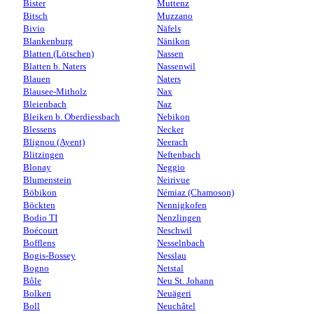
Bister
Muttenz
Bitsch
Muzzano
Bivio
Näfels
Blankenburg
Nänikon
Blatten (Lötschen)
Nassen
Blatten b. Naters
Nassenwil
Blauen
Naters
Blausee-Mitholz
Nax
Bleienbach
Naz
Bleiken b. Oberdiessbach
Nebikon
Blessens
Necker
Blignou (Ayent)
Neerach
Blitzingen
Neftenbach
Blonay
Neggio
Blumenstein
Neirivue
Böbikon
Némiaz (Chamoson)
Böckten
Nennigkofen
Bodio TI
Nenzlingen
Boécourt
Neschwil
Bofflens
Nesselnbach
Bogis-Bossey
Nesslau
Bogno
Netstal
Bôle
Neu St. Johann
Bolken
Neuägeri
Boll
Neuchâtel