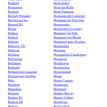
Bedretto
Mont-Soleil
Beggingen
Mont-sur-Rolle
Begnins
Mont-Tramelan
Beinwil (Freiamt)
Montagne-de-Courtelary
Beinwil am See
Montagne-de-Sonvilier
Beinwil SO
Montagnola
Belalp
Montagnon (Leytron)
Belfaux
Montagny-la-Ville
Bellach
Montagny-les-Monts
Bellelay
Montagny-près-Yverdon
Bellerive VD
Montalchez
Bellevue
Montana
Bellikon
Montaubion-Chardonney
Bellinzona
Montavon
Bellmund
Montbovon
Bellwald
Montbrelloz
Belmont-sur-Lausanne
Montcherand
Belmont-sur-Yverdon
Monte
Belp
Monte Carasso
Belpberg
Monteggio
Belprahon
Montenol
Benglen
Montet (Broye)
Benken SG
Montet (Glâne)
Benken ZH
Montévraz
Bennau
Montezillon