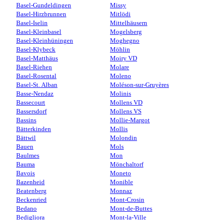
Basel-Gundeldingen
Missy
Basel-Hirzbrunnen
Mitlödi
Basel-Iselin
Mittelhäusern
Basel-Kleinbasel
Mogelsberg
Basel-Kleinhüningen
Moghegno
Basel-Klybeck
Möhlin
Basel-Matthäus
Moiry VD
Basel-Riehen
Molare
Basel-Rosental
Moleno
Basel-St. Alban
Moléson-sur-Gruyères
Basse-Nendaz
Molinis
Bassecourt
Mollens VD
Bassersdorf
Mollens VS
Bassins
Mollie-Margot
Bätterkinden
Mollis
Bättwil
Molondin
Bauen
Mols
Baulmes
Mon
Bauma
Mönchaltorf
Bavois
Moneto
Bazenheid
Monible
Beatenberg
Monnaz
Beckenried
Mont-Crosin
Bedano
Mont-de-Buttes
Bedigliora
Mont-la-Ville