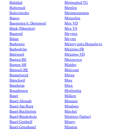
Balsthal
Mettendorf TG
Balterswil
Mettlen
Baltschieder
Mettmenstetten
Banco
Metzerlen
Bangerten b. Dieterswil
Mex VD
Bänk (Dägerlen)
Mex VS
Bannwil
Meyriez
Bärau
Meyrin
Barbengo
Mézery-près-Donneloye
Barberêche
Mézières FR
Bäretswil
Mézières VD
Bargen BE
Mezzovico
Bargen SH
Middes
Bäriswil BE
Miécourt
Barmelweid
Miège
Bärschwil
Mies
Barzheim
Miex
Basadingen
Miglieglia
Basel
Milken
Basel-Altstadt
Minusio
Basel-Am Ring
Miralago
Basel-Bachletten
Mirchel
Basel-Bruderholz
Misériez (Salins)
Basel-Gotthelf
Misery
Basel-Grossbasel
Mission