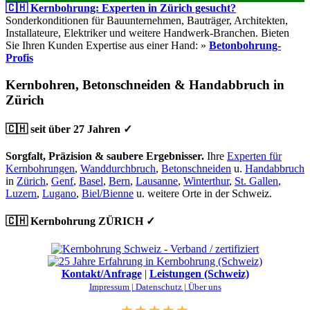
🇨🇭 Kernbohrung: Experten in Zürich gesucht?
Sonderkonditionen für Bauunternehmen, Bauträger, Architekten,
Installateure, Elektriker und weitere Handwerk-Branchen. Bieten
Sie Ihren Kunden Expertise aus einer Hand: »
Betonbohrung-
Profis
Kernbohren, Betonschneiden & Handabbruch in
Zürich
🇨🇭 seit über 27 Jahren ✓
Sorgfalt, Präzision & saubere Ergebnisser.
Ihre
Experten für
Kernbohrungen
,
Wanddurchbruch
,
Betonschneiden
u.
Handabbruch
in
Zürich
,
Genf
,
Basel
,
Bern
,
Lausanne
,
Winterthur
,
St. Gallen
,
Luzern
,
Lugano
,
Biel/Bienne
u. weitere Orte in der Schweiz.
🇨🇭 Kernbohrung ZÜRICH ✓
Kontakt/Anfrage
|
Leistungen (Schweiz)
Impressum |
Datenschutz |
Über uns