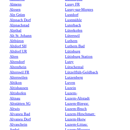
Almens
Lussy FR
Alosen
Lussy-sur-Morges
Alp Grüm
Lustdorf
Alpnach Dorf
Lustmühle
Alpnachstad
Luterbach
Alpthal
Lüterkofen
Alt St. Johann
Lüterswil
Altbüron
Luthern
Altdorf SH
Luthern Bad
Altdorf UR
Lütisburg
Alten
Lütisburg Station
Altendorf
Lutry
Altenrhein
Lütschental
Alterswil FR
Lützelflüh-Goldbach
Alterswilen
Lutzenberg
Altikon
Luven
Altishausen
Luzein
Altishofen
Luzern-
Altnau
Luzern-Altstadt
Altstätten SG
Luzern-Biregg:
Altwis
Luzern-Bruch
Alvaneu Bad
Luzern-Hirschmatt:
Alvaneu Dorf
Luzern-Horw
Alvaschein
Luzern-Littau:
Ambrì
Luzern-Musegg