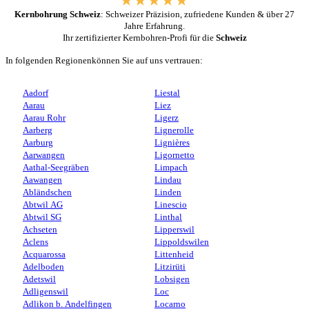
Kernbohrung Schweiz
: Schweizer Präzision, zufriedene Kunden & über 27
Jahre Erfahrung.
Ihr zertifizierter Kernbohren-Profi für die
Schweiz
In folgenden Regionenkönnen Sie auf uns vertrauen:
Aadorf
Liestal
Aarau
Liez
Aarau Rohr
Ligerz
Aarberg
Lignerolle
Aarburg
Lignières
Aarwangen
Ligornetto
Aathal-Seegräben
Limpach
Aawangen
Lindau
Abländschen
Linden
Abtwil AG
Linescio
Abtwil SG
Linthal
Achseten
Lipperswil
Aclens
Lippoldswilen
Acquarossa
Littenheid
Adelboden
Litzirüti
Adetswil
Lobsigen
Adligenswil
Loc
Adlikon b. Andelfingen
Locarno