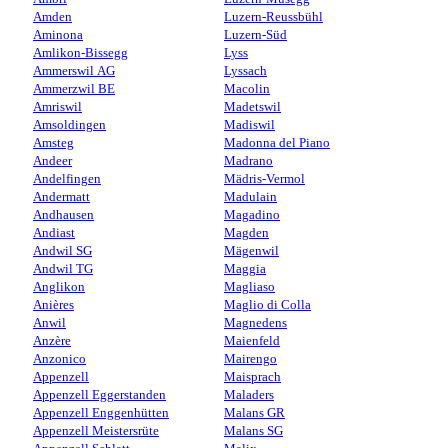
Amden
Luzern-Reussbühl
Aminona
Luzern-Süd
Amlikon-Bissegg
Lyss
Ammerswil AG
Lyssach
Ammerzwil BE
Macolin
Amriswil
Madetswil
Amsoldingen
Madiswil
Amsteg
Madonna del Piano
Andeer
Madrano
Andelfingen
Mädris-Vermol
Andermatt
Madulain
Andhausen
Magadino
Andiast
Magden
Andwil SG
Mägenwil
Andwil TG
Maggia
Anglikon
Magliaso
Anières
Maglio di Colla
Anwil
Magnedens
Anzère
Maienfeld
Anzonico
Mairengo
Appenzell
Maisprach
Appenzell Eggerstanden
Maladers
Appenzell Enggenhütten
Malans GR
Appenzell Meistersrüte
Malans SG