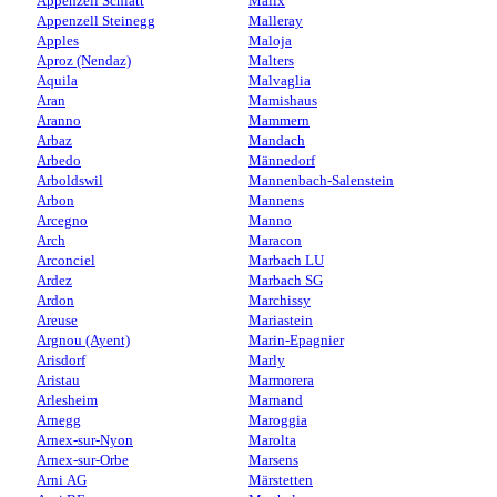
Appenzell Schlatt
Malix
Appenzell Steinegg
Malleray
Apples
Maloja
Aproz (Nendaz)
Malters
Aquila
Malvaglia
Aran
Mamishaus
Aranno
Mammern
Arbaz
Mandach
Arbedo
Männedorf
Arboldswil
Mannenbach-Salenstein
Arbon
Mannens
Arcegno
Manno
Arch
Maracon
Arconciel
Marbach LU
Ardez
Marbach SG
Ardon
Marchissy
Areuse
Mariastein
Argnou (Ayent)
Marin-Epagnier
Arisdorf
Marly
Aristau
Marmorera
Arlesheim
Marnand
Arnegg
Maroggia
Arnex-sur-Nyon
Marolta
Arnex-sur-Orbe
Marsens
Arni AG
Märstetten