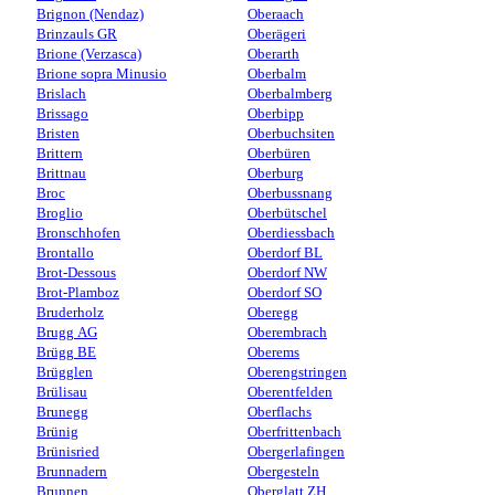
Brignon (Nendaz)
Oberaach
Brinzauls GR
Oberägeri
Brione (Verzasca)
Oberarth
Brione sopra Minusio
Oberbalm
Brislach
Oberbalmberg
Brissago
Oberbipp
Bristen
Oberbuchsiten
Brittern
Oberbüren
Brittnau
Oberburg
Broc
Oberbussnang
Broglio
Oberbütschel
Bronschhofen
Oberdiessbach
Brontallo
Oberdorf BL
Brot-Dessous
Oberdorf NW
Brot-Plamboz
Oberdorf SO
Bruderholz
Oberegg
Brugg AG
Oberembrach
Brügg BE
Oberems
Brügglen
Oberengstringen
Brülisau
Oberentfelden
Brunegg
Oberflachs
Brünig
Oberfrittenbach
Brünisried
Obergerlafingen
Brunnadern
Obergesteln
Brunnen
Oberglatt ZH