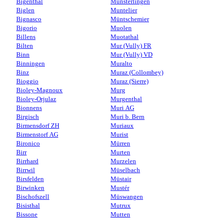
Bigenthal
Münsterlingen
Biglen
Muntelier
Bignasco
Müntschemier
Bigorio
Muolen
Billens
Muotathal
Bilten
Mur (Vully) FR
Binn
Mur (Vully) VD
Binningen
Muralto
Binz
Muraz (Collombey)
Bioggio
Muraz (Sierre)
Bioley-Magnoux
Murg
Bioley-Orjulaz
Murgenthal
Bionnens
Muri AG
Birgisch
Muri b. Bern
Birmensdorf ZH
Muriaux
Birmenstorf AG
Murist
Bironico
Mürren
Birr
Murten
Birrhard
Murzelen
Birrwil
Müselbach
Birsfelden
Müstair
Birwinken
Mustér
Bischofszell
Müswangen
Bisisthal
Mutrux
Bissone
Mutten