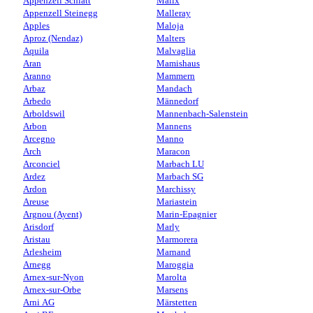
Appenzell Schlatt
Malix
Appenzell Steinegg
Malleray
Apples
Maloja
Aproz (Nendaz)
Malters
Aquila
Malvaglia
Aran
Mamishaus
Aranno
Mammern
Arbaz
Mandach
Arbedo
Männedorf
Arboldswil
Mannenbach-Salenstein
Arbon
Mannens
Arcegno
Manno
Arch
Maracon
Arconciel
Marbach LU
Ardez
Marbach SG
Ardon
Marchissy
Areuse
Mariastein
Argnou (Ayent)
Marin-Epagnier
Arisdorf
Marly
Aristau
Marmorera
Arlesheim
Marnand
Arnegg
Maroggia
Arnex-sur-Nyon
Marolta
Arnex-sur-Orbe
Marsens
Arni AG
Märstetten