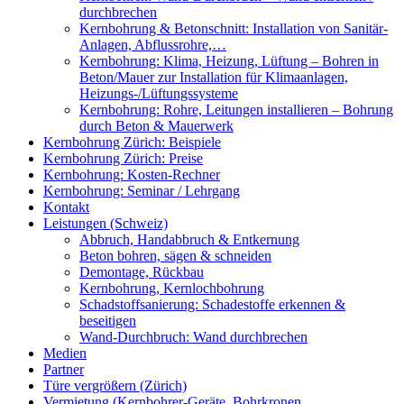
durchbrechen
Kernbohrung & Betonschnitt: Installation von Sanitär-
Anlagen, Abflussrohre,…
Kernbohrung: Klima, Heizung, Lüftung – Bohren in
Beton/Mauer zur Installation für Klimaanlagen,
Heizungs-/Lüftungssysteme
Kernbohrung: Rohre, Leitungen installieren – Bohrung
durch Beton & Mauerwerk
Kernbohrung Zürich: Beispiele
Kernbohrung Zürich: Preise
Kernbohrung: Kosten-Rechner
Kernbohrung: Seminar / Lehrgang
Kontakt
Leistungen (Schweiz)
Abbruch, Handabbruch & Entkernung
Beton bohren, sägen & schneiden
Demontage, Rückbau
Kernbohrung, Kernlochbohrung
Schadstoffsanierung: Schadestoffe erkennen &
beseitigen
Wand-Durchbruch: Wand durchbrechen
Medien
Partner
Türe vergrößern (Zürich)
Vermietung (Kernbohrer-Geräte, Bohrkronen