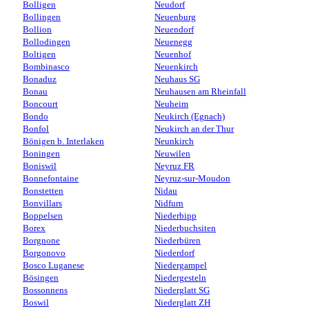
Bolligen
Neudorf
Bollingen
Neuenburg
Bollion
Neuendorf
Bollodingen
Neuenegg
Boltigen
Neuenhof
Bombinasco
Neuenkirch
Bonaduz
Neuhaus SG
Bonau
Neuhausen am Rheinfall
Boncourt
Neuheim
Bondo
Neukirch (Egnach)
Bonfol
Neukirch an der Thur
Bönigen b. Interlaken
Neunkirch
Boningen
Neuwilen
Boniswil
Neyruz FR
Bonnefontaine
Neyruz-sur-Moudon
Bonstetten
Nidau
Bonvillars
Nidfurn
Boppelsen
Niederbipp
Borex
Niederbuchsiten
Borgnone
Niederbüren
Borgonovo
Niederdorf
Bosco Luganese
Niedergampel
Bösingen
Niedergesteln
Bossonnens
Niederglatt SG
Boswil
Niederglatt ZH