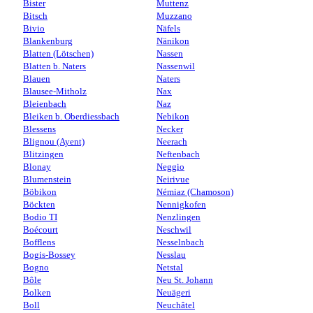
Bister
Muttenz
Bitsch
Muzzano
Bivio
Näfels
Blankenburg
Nänikon
Blatten (Lötschen)
Nassen
Blatten b. Naters
Nassenwil
Blauen
Naters
Blausee-Mitholz
Nax
Bleienbach
Naz
Bleiken b. Oberdiessbach
Nebikon
Blessens
Necker
Blignou (Ayent)
Neerach
Blitzingen
Neftenbach
Blonay
Neggio
Blumenstein
Neirivue
Böbikon
Némiaz (Chamoson)
Böckten
Nennigkofen
Bodio TI
Nenzlingen
Boécourt
Neschwil
Bofflens
Nesselnbach
Bogis-Bossey
Nesslau
Bogno
Netstal
Bôle
Neu St. Johann
Bolken
Neuägeri
Boll
Neuchâtel