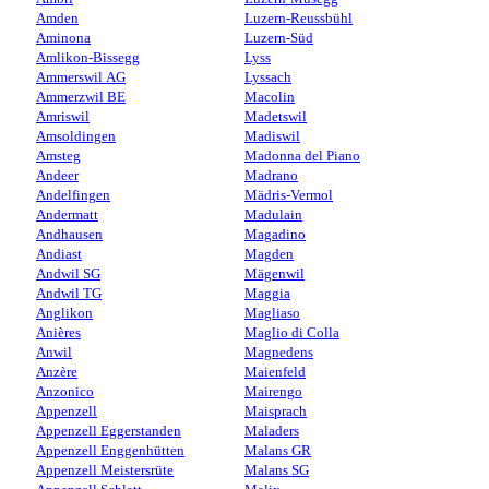
Amden
Luzern-Reussbühl
Aminona
Luzern-Süd
Amlikon-Bissegg
Lyss
Ammerswil AG
Lyssach
Ammerzwil BE
Macolin
Amriswil
Madetswil
Amsoldingen
Madiswil
Amsteg
Madonna del Piano
Andeer
Madrano
Andelfingen
Mädris-Vermol
Andermatt
Madulain
Andhausen
Magadino
Andiast
Magden
Andwil SG
Mägenwil
Andwil TG
Maggia
Anglikon
Magliaso
Anières
Maglio di Colla
Anwil
Magnedens
Anzère
Maienfeld
Anzonico
Mairengo
Appenzell
Maisprach
Appenzell Eggerstanden
Maladers
Appenzell Enggenhütten
Malans GR
Appenzell Meistersrüte
Malans SG