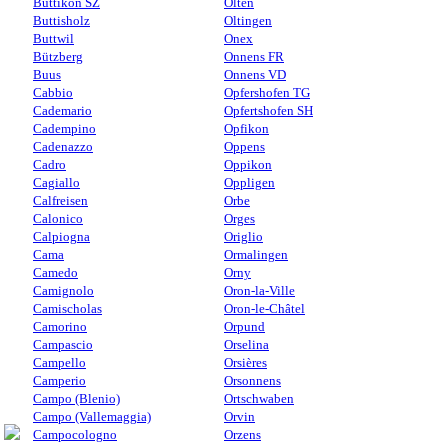
Buttikon SZ
Olten
Buttisholz
Oltingen
Buttwil
Onex
Bützberg
Onnens FR
Buus
Onnens VD
Cabbio
Opfershofen TG
Cademario
Opfertshofen SH
Cadempino
Opfikon
Cadenazzo
Oppens
Cadro
Oppikon
Cagiallo
Oppligen
Calfreisen
Orbe
Calonico
Orges
Calpiogna
Origlio
Cama
Ormalingen
Camedo
Orny
Camignolo
Oron-la-Ville
Camischolas
Oron-le-Châtel
Camorino
Orpund
Campascio
Orselina
Campello
Orsières
Camperio
Orsonnens
Campo (Blenio)
Ortschwaben
Campo (Vallemaggia)
Orvin
Campocologno
Orzens