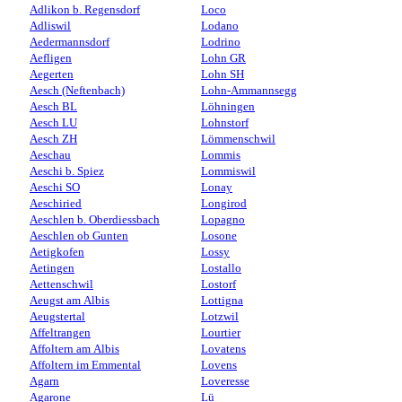
Adlikon b. Regensdorf
Loco
Adliswil
Lodano
Aedermannsdorf
Lodrino
Aefligen
Lohn GR
Aegerten
Lohn SH
Aesch (Neftenbach)
Lohn-Ammannsegg
Aesch BL
Löhningen
Aesch LU
Lohnstorf
Aesch ZH
Lömmenschwil
Aeschau
Lommis
Aeschi b. Spiez
Lommiswil
Aeschi SO
Lonay
Aeschiried
Longirod
Aeschlen b. Oberdiessbach
Lopagno
Aeschlen ob Gunten
Losone
Aetigkofen
Lossy
Aetingen
Lostallo
Aettenschwil
Lostorf
Aeugst am Albis
Lottigna
Aeugstertal
Lotzwil
Affeltrangen
Lourtier
Affoltern am Albis
Lovatens
Affoltern im Emmental
Lovens
Agarn
Loveresse
Agarone
Lü