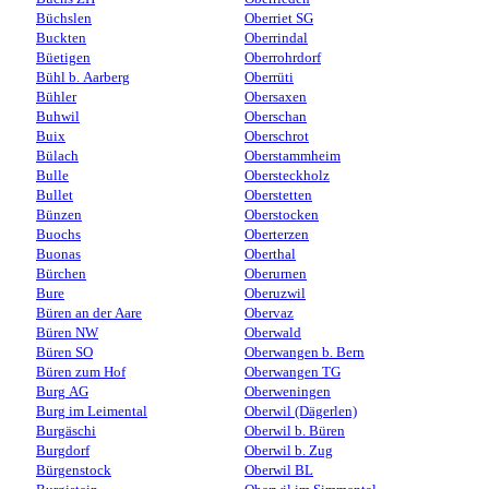
Büchslen
Oberriet SG
Buckten
Oberrindal
Büetigen
Oberrohrdorf
Bühl b. Aarberg
Oberrüti
Bühler
Obersaxen
Buhwil
Oberschan
Buix
Oberschrot
Bülach
Oberstammheim
Bulle
Obersteckholz
Bullet
Oberstetten
Bünzen
Oberstocken
Buochs
Oberterzen
Buonas
Oberthal
Bürchen
Oberurnen
Bure
Oberuzwil
Büren an der Aare
Obervaz
Büren NW
Oberwald
Büren SO
Oberwangen b. Bern
Büren zum Hof
Oberwangen TG
Burg AG
Oberweningen
Burg im Leimental
Oberwil (Dägerlen)
Burgäschi
Oberwil b. Büren
Burgdorf
Oberwil b. Zug
Bürgenstock
Oberwil BL