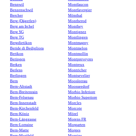
Bennwil
Montfaucon
Benzenschwil
Montfavergier
Bercher
Mönthal
Berg (Dägerlen)
Montherod
Berg am Irchel
Monthey
Berg SG
Montignez
Berg TG
Montlingen
Bergdietikon
Montmagny
Beride di Bedigliora
Montmelon
Berikon
Montmollin
Beringen
Montpreveyres
Berken
Montreux
Berlens
Montricher
Berlingen
Montsevelier
Bern
Moosleerau
Bern-Altstadt
Moosseedorf
Bern-Breitenrain
Morbio Inferiore
Bern-Felsenau
Morbio Superiore
Bern-Innenstadt
Morcles
Bern-Kirchenfeld
Morcote
Bern-Köniz
Mörel
Bern-Länggasse
Morens FR
Bern-Lorraine
Morgarten
Bern-Matte
Morges
Bern-Murifeld
Morgins