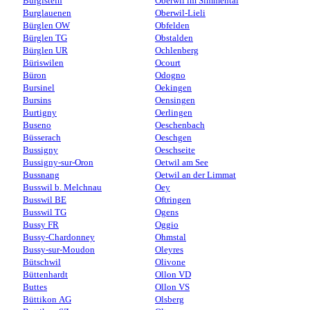
Burgistein
Oberwil im Simmental
Burglauenen
Oberwil-Lieli
Bürglen OW
Obfelden
Bürglen TG
Obstalden
Bürglen UR
Ochlenberg
Büriswilen
Ocourt
Büron
Odogno
Bursinel
Oekingen
Bursins
Oensingen
Burtigny
Oerlingen
Buseno
Oeschenbach
Büsserach
Oeschgen
Bussigny
Oeschseite
Bussigny-sur-Oron
Oetwil am See
Bussnang
Oetwil an der Limmat
Busswil b. Melchnau
Oey
Busswil BE
Oftringen
Busswil TG
Ogens
Bussy FR
Oggio
Bussy-Chardonney
Ohmstal
Bussy-sur-Moudon
Oleyres
Bütschwil
Olivone
Büttenhardt
Ollon VD
Buttes
Ollon VS
Büttikon AG
Olsberg