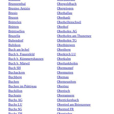
Brunnenthal
Obergoldbach
Brusino Arsizio
Obergösgen
Brusio
Oberhallau
Bruson
Oberhasli
Brüttelen
Oberhelfenschwil
Brütten
Oberhof
Brüttisellen
Oberhofen AG
Bruzella
Oberhofen am Thunersee
Bubendorf
Oberhofen TG
Bubikon
Oberhünigen
Buch am Irchel
Oberiberg
Buch b. Frauenfeld
Oberkirch LU
Buch b. Kümmertshausen
Oberkulm
Buch b. Märwil
Oberlunkhofen
Buch SH
Obermumpf
Buchackern
Obermutten
Buchberg
Obernau
Buchen
Oberneunforn
Buchen im Prättigau
Oberönz
Buchillon
Oberösch
Buchrain
Oberramsern
Buchs AG
Oberrickenbach
Buchs LU
Oberried am Brienzersee
Buchs SG
Oberried FR
Buchs ZH
Oberrieden