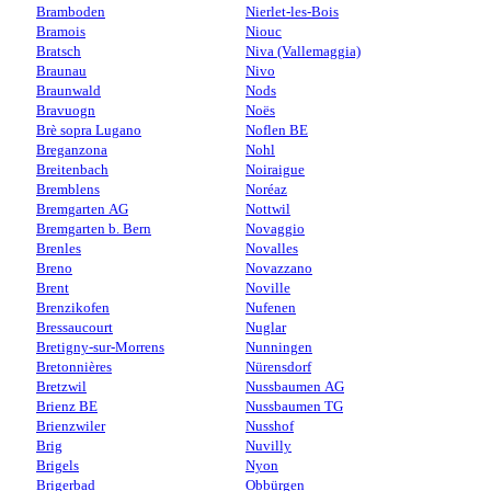
Bramboden
Nierlet-les-Bois
Bramois
Niouc
Bratsch
Niva (Vallemaggia)
Braunau
Nivo
Braunwald
Nods
Bravuogn
Noës
Brè sopra Lugano
Noflen BE
Breganzona
Nohl
Breitenbach
Noiraigue
Bremblens
Noréaz
Bremgarten AG
Nottwil
Bremgarten b. Bern
Novaggio
Brenles
Novalles
Breno
Novazzano
Brent
Noville
Brenzikofen
Nufenen
Bressaucourt
Nuglar
Bretigny-sur-Morrens
Nunningen
Bretonnières
Nürensdorf
Bretzwil
Nussbaumen AG
Brienz BE
Nussbaumen TG
Brienzwiler
Nusshof
Brig
Nuvilly
Brigels
Nyon
Brigerbad
Obbürgen