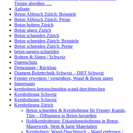
Treppe abreißen, …
Anfrage
Beton Abbruch Zürich: Beispiele
Beton Abbruch Zürich: Preise
Beton bohren Zürich
Beton sägen Zürich
Beton schneiden Zürich
Beton schneiden Zürich: Beispiele
Beton schneiden Zürich: Preise
beton-saegen-schneiden
Bohren & Sägen / Schweiz
Datenschutz
Demontage / Rückbau
Diament-Bohrtechnik Schweiz – DBT Schweiz
Fenster erweitern / vergrößern, Wand & Beton sägen
Impressum
kernbohren-betonschneiden-wand-durchbrechen
Kernbohrung Schweiz
Kernbohrung Schweiz
Kernbohrung Zürich
Beton schneiden & Kernbohrung für Fenster, Kamin,
Türe – Öffnungen in Beton herstellen
Hohlkernbohrung: Erkundungsbohrung in Beton,
Mauerwerk, Stein & harte Materialien
Kernbohren: Wand-Durchbruch – Wand entfernen /