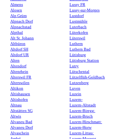
Almens
Lussy FR
Alosen
Lussy-sur-Morges
Alp Grüm
Lustdorf
Alpnach Dorf
Lustmühle
Alpnachstad
Luterbach
Alpthal
Lüterkofen
Alt St. Johann
Lüterswil
Altbüron
Luthern
Altdorf SH
Luthern Bad
Altdorf UR
Lütisburg
Alten
Lütisburg Station
Altendorf
Lutry
Altenrhein
Lütschental
Alterswil FR
Lützelflüh-Goldbach
Alterswilen
Lutzenberg
Altikon
Luven
Altishausen
Luzein
Altishofen
Luzern-
Altnau
Luzern-Altstadt
Altstätten SG
Luzern-Biregg:
Altwis
Luzern-Bruch
Alvaneu Bad
Luzern-Hirschmatt:
Alvaneu Dorf
Luzern-Horw
Alvaschein
Luzern-Littau:
Ambrì
Luzern-Musegg