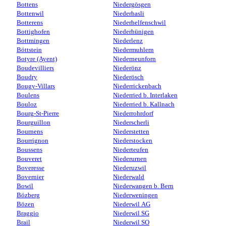
Bottens
Niedergösgen
Bottenwil
Niederhasli
Botterens
Niederhelfenschwil
Bottighofen
Niederhünigen
Bottmingen
Niederlenz
Böttstein
Niedermuhlern
Botyre (Ayent)
Niederneunforn
Boudevilliers
Niederönz
Boudry
Niederösch
Bougy-Villars
Niederrickenbach
Boulens
Niederried b. Interlaken
Bouloz
Niederried b. Kallnach
Bourg-St-Pierre
Niederrohrdorf
Bourguillon
Niederscherli
Bournens
Niederstetten
Bourrignon
Niederstocken
Boussens
Niederteufen
Bouveret
Niederurnen
Boveresse
Niederuzwil
Bovernier
Niederwald
Bowil
Niederwangen b. Bern
Bözberg
Niederweningen
Bözen
Niederwil AG
Braggio
Niederwil SG
Brail
Niederwil SO