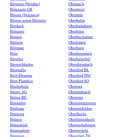
Brignon (Nendaz)
Oberaach
Brinzauls GR
Oberägeri
Brione (Verzasca)
Oberarth
Brione sopra Minusio
Oberbalm
Brislach
Oberbalmberg
Brissago
Oberbipp
Bristen
Oberbuchsiten
Brittern
Oberbüren
Brittnau
Oberburg
Broc
Oberbussnang
Broglio
Oberbütschel
Bronschhofen
Oberdiessbach
Brontallo
Oberdorf BL
Brot-Dessous
Oberdorf NW
Brot-Plamboz
Oberdorf SO
Bruderholz
Oberegg
Brugg AG
Oberembrach
Brügg BE
Oberems
Brügglen
Oberengstringen
Brülisau
Oberentfelden
Brunegg
Oberflachs
Brünig
Oberfrittenbach
Brünisried
Obergerlafingen
Brunnadern
Obergesteln
Brunnen
Oberglatt ZH