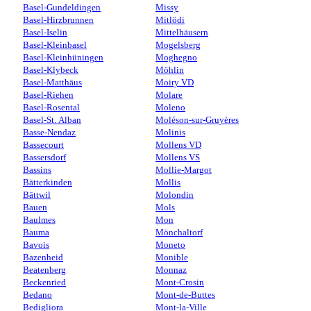
Basel-Gundeldingen
Missy
Basel-Hirzbrunnen
Mitlödi
Basel-Iselin
Mittelhäusern
Basel-Kleinbasel
Mogelsberg
Basel-Kleinhüningen
Moghegno
Basel-Klybeck
Möhlin
Basel-Matthäus
Moiry VD
Basel-Riehen
Molare
Basel-Rosental
Moleno
Basel-St. Alban
Moléson-sur-Gruyères
Basse-Nendaz
Molinis
Bassecourt
Mollens VD
Bassersdorf
Mollens VS
Bassins
Mollie-Margot
Bätterkinden
Mollis
Bättwil
Molondin
Bauen
Mols
Baulmes
Mon
Bauma
Mönchaltorf
Bavois
Moneto
Bazenheid
Monible
Beatenberg
Monnaz
Beckenried
Mont-Crosin
Bedano
Mont-de-Buttes
Bedigliora
Mont-la-Ville