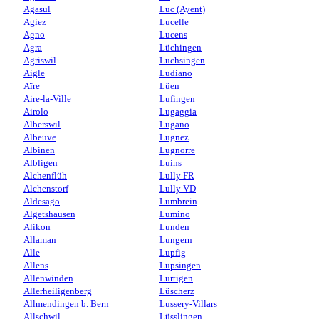
Agasul
Luc (Ayent)
Agiez
Lucelle
Agno
Lucens
Agra
Lüchingen
Agriswil
Luchsingen
Aigle
Ludiano
Aïre
Lüen
Aire-la-Ville
Lufingen
Airolo
Lugaggia
Alberswil
Lugano
Albeuve
Lugnez
Albinen
Lugnorre
Albligen
Luins
Alchenflüh
Lully FR
Alchenstorf
Lully VD
Aldesago
Lumbrein
Algetshausen
Lumino
Alikon
Lunden
Allaman
Lungern
Alle
Lupfig
Allens
Lupsingen
Allenwinden
Lurtigen
Allerheiligenberg
Lüscherz
Allmendingen b. Bern
Lussery-Villars
Allschwil
Lüsslingen