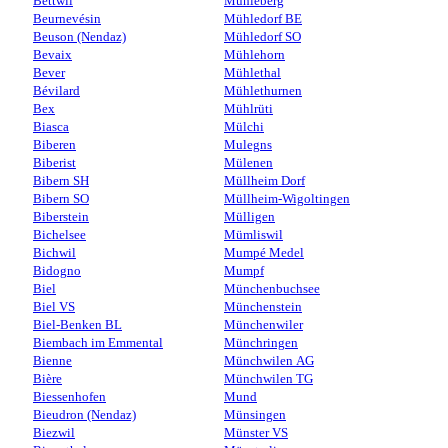
Bettwil
Mühleberg
Beurnevésin
Mühledorf BE
Beuson (Nendaz)
Mühledorf SO
Bevaix
Mühlehorn
Bever
Mühlethal
Bévilard
Mühlethurnen
Bex
Mühlrüti
Biasca
Mülchi
Biberen
Mulegns
Biberist
Mülenen
Bibern SH
Müllheim Dorf
Bibern SO
Müllheim-Wigoltingen
Biberstein
Mülligen
Bichelsee
Mümliswil
Bichwil
Mumpé Medel
Bidogno
Mumpf
Biel
Münchenbuchsee
Biel VS
Münchenstein
Biel-Benken BL
Münchenwiler
Biembach im Emmental
Münchringen
Bienne
Münchwilen AG
Bière
Münchwilen TG
Biessenhofen
Mund
Bieudron (Nendaz)
Münsingen
Biezwil
Münster VS