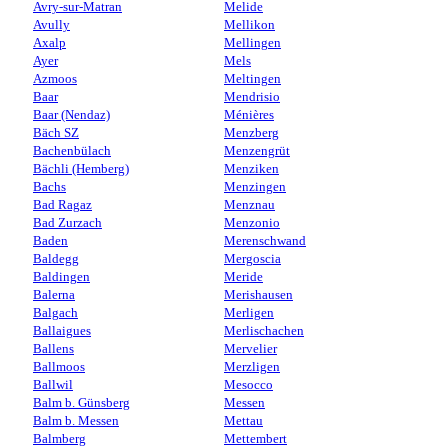
Avry-sur-Matran
Melide
Avully
Mellikon
Axalp
Mellingen
Ayer
Mels
Azmoos
Meltingen
Baar
Mendrisio
Baar (Nendaz)
Ménières
Bäch SZ
Menzberg
Bachenbülach
Menzengrüt
Bächli (Hemberg)
Menziken
Bachs
Menzingen
Bad Ragaz
Menznau
Bad Zurzach
Menzonio
Baden
Merenschwand
Baldegg
Mergoscia
Baldingen
Meride
Balerna
Merishausen
Balgach
Merligen
Ballaigues
Merlischachen
Ballens
Mervelier
Ballmoos
Merzligen
Ballwil
Mesocco
Balm b. Günsberg
Messen
Balm b. Messen
Mettau
Balmberg
Mettembert