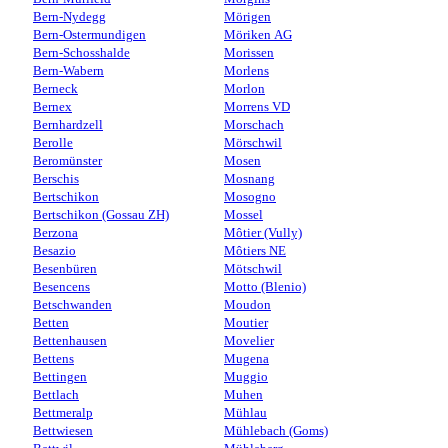
Bern-Nydegg
Mörigen
Bern-Ostermundigen
Möriken AG
Bern-Schosshalde
Morissen
Bern-Wabern
Morlens
Berneck
Morlon
Bernex
Morrens VD
Bernhardzell
Morschach
Berolle
Mörschwil
Beromünster
Mosen
Berschis
Mosnang
Bertschikon
Mosogno
Bertschikon (Gossau ZH)
Mossel
Berzona
Môtier (Vully)
Besazio
Môtiers NE
Besenbüren
Mötschwil
Besencens
Motto (Blenio)
Betschwanden
Moudon
Betten
Moutier
Bettenhausen
Movelier
Bettens
Mugena
Bettingen
Muggio
Bettlach
Muhen
Bettmeralp
Mühlau
Bettwiesen
Mühlebach (Goms)