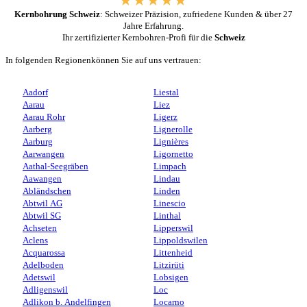
Kernbohrung Schweiz
: Schweizer Präzision, zufriedene Kunden & über 27
Jahre Erfahrung.
Ihr zertifizierter Kernbohren-Profi für die
Schweiz
In folgenden Regionenkönnen Sie auf uns vertrauen:
Aadorf
Liestal
Aarau
Liez
Aarau Rohr
Ligerz
Aarberg
Lignerolle
Aarburg
Lignières
Aarwangen
Ligornetto
Aathal-Seegräben
Limpach
Aawangen
Lindau
Abländschen
Linden
Abtwil AG
Linescio
Abtwil SG
Linthal
Achseten
Lipperswil
Aclens
Lippoldswilen
Acquarossa
Littenheid
Adelboden
Litzirüti
Adetswil
Lobsigen
Adligenswil
Loc
Adlikon b. Andelfingen
Locarno