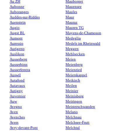
Au ZH
Mauborget
Aubonne
Mauensee
Auboranges
Maules
Auddes-sur-Riddes
Maur
Auenstein
Mauraz
Augio
Mauren TG
Augst BL
Mayens-de-Chamoson
Aumont
Medeglia
Auressio
Medels im Rheinwald
Aurigeno
Meggen
Auslikon
Mehlsecken
Ausserberg
Meien
Ausserbinn
Meienberg
Ausserferrera
Meienried
Auswil
Meierskappel
Autafond
Meikirch
Autavaux
Meilen
Autigny
Meinier
Auvernier
Meinisberg
Auw
Meiringen
Avegno
Meisterschwanden
Aven
Melano
Avenches
Melchnau
Avers
Melchsee-Frutt
Avry-devant-Pont
Melchtal