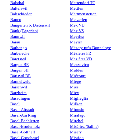
Balsthal
Mettendorf TG
Balterswil
Mettlen
Baltschieder
Mettmenstetten
Banco
Metzerlen
Bangerten b. Dieterswil
Mex VD
Bänk (Dägerlen)
Mex VS
Bannwil
Meyriez
Bärau
Meyrin
Barbengo
Mézery-près-Donneloye
Barberêche
Mézières FR
Bäretswil
Mézières VD
Bargen BE
Mezzovico
Bargen SH
Middes
Bäriswil BE
Miécourt
Barmelweid
Miège
Bärschwil
Mies
Barzheim
Miex
Basadingen
Miglieglia
Basel
Milken
Basel-Altstadt
Minusio
Basel-Am Ring
Miralago
Basel-Bachletten
Mirchel
Basel-Bruderholz
Misériez (Salins)
Basel-Gotthelf
Misery
Basel-Grossbasel
Mission