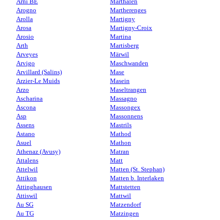
Arni BE
Marthalen
Arogno
Martherenges
Arolla
Martigny
Arosa
Martigny-Croix
Arosio
Martina
Arth
Martisberg
Arveyes
Märwil
Arvigo
Maschwanden
Arvillard (Salins)
Mase
Arzier-Le Muids
Masein
Arzo
Maseltrangen
Ascharina
Massagno
Ascona
Massongex
Asp
Massonnens
Assens
Mastrils
Astano
Mathod
Asuel
Mathon
Athenaz (Avusy)
Matran
Attalens
Matt
Attelwil
Matten (St. Stephan)
Attikon
Matten b. Interlaken
Attinghausen
Mattstetten
Attiswil
Mattwil
Au SG
Matzendorf
Au TG
Matzingen