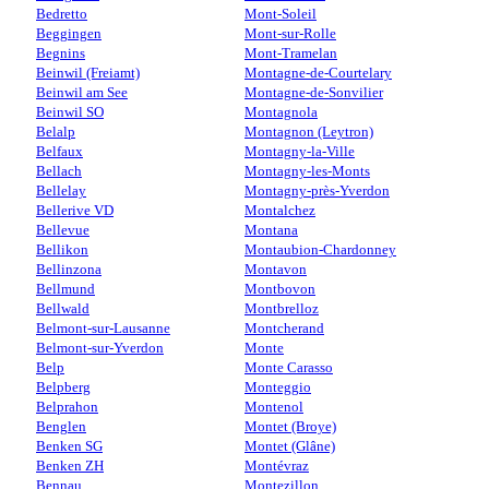
Bedretto
Mont-Soleil
Beggingen
Mont-sur-Rolle
Begnins
Mont-Tramelan
Beinwil (Freiamt)
Montagne-de-Courtelary
Beinwil am See
Montagne-de-Sonvilier
Beinwil SO
Montagnola
Belalp
Montagnon (Leytron)
Belfaux
Montagny-la-Ville
Bellach
Montagny-les-Monts
Bellelay
Montagny-près-Yverdon
Bellerive VD
Montalchez
Bellevue
Montana
Bellikon
Montaubion-Chardonney
Bellinzona
Montavon
Bellmund
Montbovon
Bellwald
Montbrelloz
Belmont-sur-Lausanne
Montcherand
Belmont-sur-Yverdon
Monte
Belp
Monte Carasso
Belpberg
Monteggio
Belprahon
Montenol
Benglen
Montet (Broye)
Benken SG
Montet (Glâne)
Benken ZH
Montévraz
Bennau
Montezillon