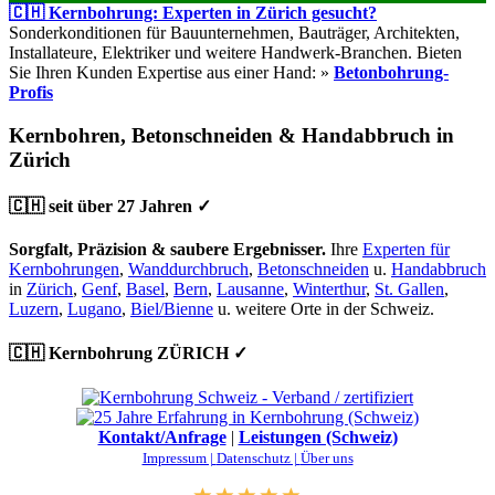
🇨🇭 Kernbohrung: Experten in Zürich gesucht?
Sonderkonditionen für Bauunternehmen, Bauträger, Architekten,
Installateure, Elektriker und weitere Handwerk-Branchen. Bieten
Sie Ihren Kunden Expertise aus einer Hand: »
Betonbohrung-
Profis
Kernbohren, Betonschneiden & Handabbruch in
Zürich
🇨🇭 seit über 27 Jahren ✓
Sorgfalt, Präzision & saubere Ergebnisser.
Ihre
Experten für
Kernbohrungen
,
Wanddurchbruch
,
Betonschneiden
u.
Handabbruch
in
Zürich
,
Genf
,
Basel
,
Bern
,
Lausanne
,
Winterthur
,
St. Gallen
,
Luzern
,
Lugano
,
Biel/Bienne
u. weitere Orte in der Schweiz.
🇨🇭 Kernbohrung ZÜRICH ✓
Kontakt/Anfrage
|
Leistungen (Schweiz)
Impressum |
Datenschutz |
Über uns