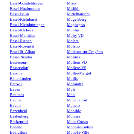
Basel-Gundeldingen
Missy
Basel-Hirzbrunnen
Mitlödi
Basel-Iselin
Mittelhäusern
Basel-Kleinbasel
Mogelsberg
Basel-Kleinhüningen
Moghegno
Basel-Klybeck
Möhlin
Basel-Matthäus
Moiry VD
Basel-Riehen
Molare
Basel-Rosental
Moleno
Basel-St. Alban
Moléson-sur-Gruyères
Basse-Nendaz
Molinis
Bassecourt
Mollens VD
Bassersdorf
Mollens VS
Bassins
Mollie-Margot
Bätterkinden
Mollis
Bättwil
Molondin
Bauen
Mols
Baulmes
Mon
Bauma
Mönchaltorf
Bavois
Moneto
Bazenheid
Monible
Beatenberg
Monnaz
Beckenried
Mont-Crosin
Bedano
Mont-de-Buttes
Bedigliora
Mont-la-Ville