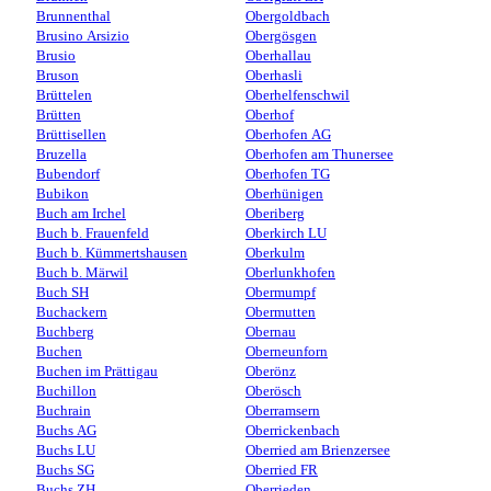
Brunnenthal
Obergoldbach
Brusino Arsizio
Obergösgen
Brusio
Oberhallau
Bruson
Oberhasli
Brüttelen
Oberhelfenschwil
Brütten
Oberhof
Brüttisellen
Oberhofen AG
Bruzella
Oberhofen am Thunersee
Bubendorf
Oberhofen TG
Bubikon
Oberhünigen
Buch am Irchel
Oberiberg
Buch b. Frauenfeld
Oberkirch LU
Buch b. Kümmertshausen
Oberkulm
Buch b. Märwil
Oberlunkhofen
Buch SH
Obermumpf
Buchackern
Obermutten
Buchberg
Obernau
Buchen
Oberneunforn
Buchen im Prättigau
Oberönz
Buchillon
Oberösch
Buchrain
Oberramsern
Buchs AG
Oberrickenbach
Buchs LU
Oberried am Brienzersee
Buchs SG
Oberried FR
Buchs ZH
Oberrieden