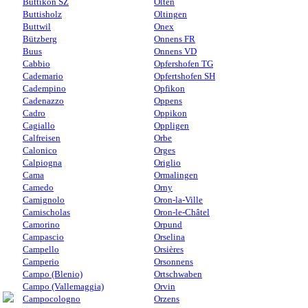
Buttikon SZ
Olten
Buttisholz
Oltingen
Buttwil
Onex
Bützberg
Onnens FR
Buus
Onnens VD
Cabbio
Opfershofen TG
Cademario
Opfertshofen SH
Cadempino
Opfikon
Cadenazzo
Oppens
Cadro
Oppikon
Cagiallo
Oppligen
Calfreisen
Orbe
Calonico
Orges
Calpiogna
Origlio
Cama
Ormalingen
Camedo
Orny
Camignolo
Oron-la-Ville
Camischolas
Oron-le-Châtel
Camorino
Orpund
Campascio
Orselina
Campello
Orsières
Camperio
Orsonnens
Campo (Blenio)
Ortschwaben
Campo (Vallemaggia)
Orvin
Campocologno
Orzens