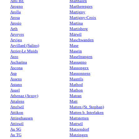
Arni BE
Marthalen
Arogno
Martherenges
Arolla
Martigny
Arosa
Martigny-Croix
Arosio
Martina
Arth
Martisberg
Arveyes
Märwil
Arvigo
Maschwanden
Arvillard (Salins)
Mase
Arzier-Le Muids
Masein
Arzo
Maseltrangen
Ascharina
Massagno
Ascona
Massongex
Asp
Massonnens
Assens
Mastrils
Astano
Mathod
Asuel
Mathon
Athenaz (Avusy)
Matran
Attalens
Matt
Attelwil
Matten (St. Stephan)
Attikon
Matten b. Interlaken
Attinghausen
Mattstetten
Attiswil
Mattwil
Au SG
Matzendorf
Au TG
Matzingen