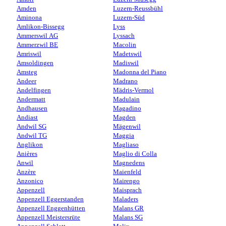
Amden
Luzern-Reussbühl
Aminona
Luzern-Süd
Amlikon-Bissegg
Lyss
Ammerswil AG
Lyssach
Ammerzwil BE
Macolin
Amriswil
Madetswil
Amsoldingen
Madiswil
Amsteg
Madonna del Piano
Andeer
Madrano
Andelfingen
Mädris-Vermol
Andermatt
Madulain
Andhausen
Magadino
Andiast
Magden
Andwil SG
Mägenwil
Andwil TG
Maggia
Anglikon
Magliaso
Anières
Maglio di Colla
Anwil
Magnedens
Anzère
Maienfeld
Anzonico
Mairengo
Appenzell
Maisprach
Appenzell Eggerstanden
Maladers
Appenzell Enggenhütten
Malans GR
Appenzell Meistersrüte
Malans SG