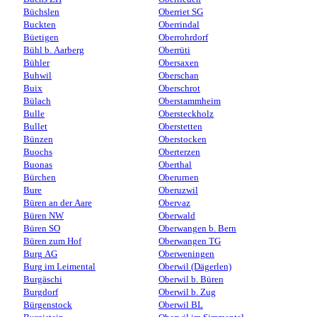
Büchslen
Oberriet SG
Buckten
Oberrindal
Büetigen
Oberrohrdorf
Bühl b. Aarberg
Oberrüti
Bühler
Obersaxen
Buhwil
Oberschan
Buix
Oberschrot
Bülach
Oberstammheim
Bulle
Obersteckholz
Bullet
Oberstetten
Bünzen
Oberstocken
Buochs
Oberterzen
Buonas
Oberthal
Bürchen
Oberurnen
Bure
Oberuzwil
Büren an der Aare
Obervaz
Büren NW
Oberwald
Büren SO
Oberwangen b. Bern
Büren zum Hof
Oberwangen TG
Burg AG
Oberweningen
Burg im Leimental
Oberwil (Dägerlen)
Burgäschi
Oberwil b. Büren
Burgdorf
Oberwil b. Zug
Bürgenstock
Oberwil BL