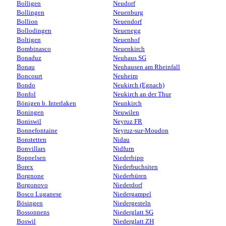
Bolligen
Neudorf
Bollingen
Neuenburg
Bollion
Neuendorf
Bollodingen
Neuenegg
Boltigen
Neuenhof
Bombinasco
Neuenkirch
Bonaduz
Neuhaus SG
Bonau
Neuhausen am Rheinfall
Boncourt
Neuheim
Bondo
Neukirch (Egnach)
Bonfol
Neukirch an der Thur
Bönigen b. Interlaken
Neunkirch
Boningen
Neuwilen
Boniswil
Neyruz FR
Bonnefontaine
Neyruz-sur-Moudon
Bonstetten
Nidau
Bonvillars
Nidfurn
Boppelsen
Niederbipp
Borex
Niederbuchsiten
Borgnone
Niederbüren
Borgonovo
Niederdorf
Bosco Luganese
Niedergampel
Bösingen
Niedergesteln
Bossonnens
Niederglatt SG
Boswil
Niederglatt ZH