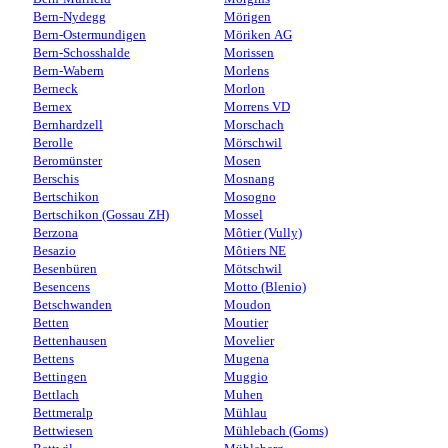
Bern-Nydegg
Mörigen
Bern-Ostermundigen
Möriken AG
Bern-Schosshalde
Morissen
Bern-Wabern
Morlens
Berneck
Morlon
Bernex
Morrens VD
Bernhardzell
Morschach
Berolle
Mörschwil
Beromünster
Mosen
Berschis
Mosnang
Bertschikon
Mosogno
Bertschikon (Gossau ZH)
Mossel
Berzona
Môtier (Vully)
Besazio
Môtiers NE
Besenbüren
Mötschwil
Besencens
Motto (Blenio)
Betschwanden
Moudon
Betten
Moutier
Bettenhausen
Movelier
Bettens
Mugena
Bettingen
Muggio
Bettlach
Muhen
Bettmeralp
Mühlau
Bettwiesen
Mühlebach (Goms)