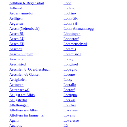
Adlikon b. Regensdorf
Loco
Adliswil
Lodano
Aedermannsdorf
Lodrino
Aefligen
Lohn GR
Aegerten
Lohn SH
Aesch (Neftenbach)
Lohn-Ammannsegg
Aesch BL
Löhningen
Aesch LU
Lohnstorf
Aesch ZH
Lömmenschwil
Aeschau
Lommis
Aeschi b. Spiez
Lommiswil
Aeschi SO
Lonay
Aeschiried
Longirod
Aeschlen b. Oberdiessbach
Lopagno
Aeschlen ob Gunten
Losone
Aetigkofen
Lossy
Aetingen
Lostallo
Aettenschwil
Lostorf
Aeugst am Albis
Lottigna
Aeugstertal
Lotzwil
Affeltrangen
Lourtier
Affoltern am Albis
Lovatens
Affoltern im Emmental
Lovens
Agarn
Loveresse
Agarone
Lü