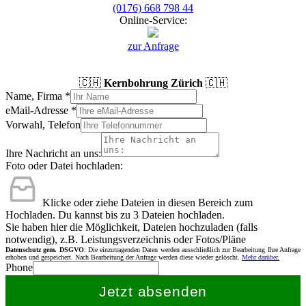
(0176) 668 798 44
Online-Service:
zur Anfrage
🇨🇭
Kernbohrung Zürich
🇨🇭
Name, Firma
*
eMail-Adresse
*
Vorwahl, Telefon
Ihre Nachricht an uns:
Foto oder Datei hochladen:
Klicke oder ziehe Dateien in diesen Bereich zum
Hochladen.
Du kannst bis zu 3 Dateien hochladen.
Sie haben hier die Möglichkeit, Dateien hochzuladen (falls
notwendig), z.B. Leistungsverzeichnis oder Fotos/Pläne
Datenschutz gem. DSGVO
: Die einzutragenden Daten werden ausschließlich zur Bearbeitung Ihre Anfrage
erhoben und gespeichert. Nach Bearbeitung der Anfrage werden diese wieder gelöscht.
Mehr darüber.
Phone
Jetzt absenden