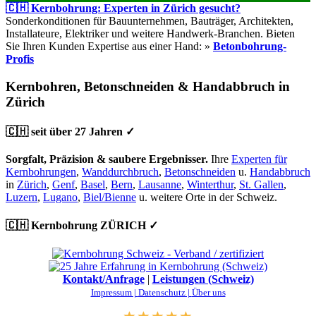
🇨🇭 Kernbohrung: Experten in Zürich gesucht?
Sonderkonditionen für Bauunternehmen, Bauträger, Architekten,
Installateure, Elektriker und weitere Handwerk-Branchen. Bieten
Sie Ihren Kunden Expertise aus einer Hand: »
Betonbohrung-
Profis
Kernbohren, Betonschneiden & Handabbruch in
Zürich
🇨🇭 seit über 27 Jahren ✓
Sorgfalt, Präzision & saubere Ergebnisser.
Ihre
Experten für
Kernbohrungen
,
Wanddurchbruch
,
Betonschneiden
u.
Handabbruch
in
Zürich
,
Genf
,
Basel
,
Bern
,
Lausanne
,
Winterthur
,
St. Gallen
,
Luzern
,
Lugano
,
Biel/Bienne
u. weitere Orte in der Schweiz.
🇨🇭 Kernbohrung ZÜRICH ✓
Kontakt/Anfrage
|
Leistungen (Schweiz)
Impressum |
Datenschutz |
Über uns