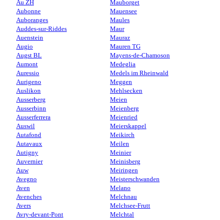
Au ZH
Mauborget
Aubonne
Mauensee
Auboranges
Maules
Auddes-sur-Riddes
Maur
Auenstein
Mauraz
Augio
Mauren TG
Augst BL
Mayens-de-Chamoson
Aumont
Medeglia
Auressio
Medels im Rheinwald
Aurigeno
Meggen
Auslikon
Mehlsecken
Ausserberg
Meien
Ausserbinn
Meienberg
Ausserferrera
Meienried
Auswil
Meierskappel
Autafond
Meikirch
Autavaux
Meilen
Autigny
Meinier
Auvernier
Meinisberg
Auw
Meiringen
Avegno
Meisterschwanden
Aven
Melano
Avenches
Melchnau
Avers
Melchsee-Frutt
Avry-devant-Pont
Melchtal