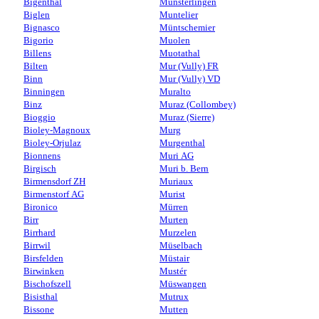
Bigenthal
Münsterlingen
Biglen
Muntelier
Bignasco
Müntschemier
Bigorio
Muolen
Billens
Muotathal
Bilten
Mur (Vully) FR
Binn
Mur (Vully) VD
Binningen
Muralto
Binz
Muraz (Collombey)
Bioggio
Muraz (Sierre)
Bioley-Magnoux
Murg
Bioley-Orjulaz
Murgenthal
Bionnens
Muri AG
Birgisch
Muri b. Bern
Birmensdorf ZH
Muriaux
Birmenstorf AG
Murist
Bironico
Mürren
Birr
Murten
Birrhard
Murzelen
Birrwil
Müselbach
Birsfelden
Müstair
Birwinken
Mustér
Bischofszell
Müswangen
Bisisthal
Mutrux
Bissone
Mutten