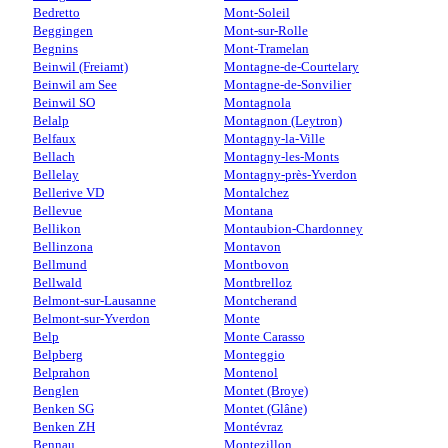
Bedretto
Mont-Soleil
Beggingen
Mont-sur-Rolle
Begnins
Mont-Tramelan
Beinwil (Freiamt)
Montagne-de-Courtelary
Beinwil am See
Montagne-de-Sonvilier
Beinwil SO
Montagnola
Belalp
Montagnon (Leytron)
Belfaux
Montagny-la-Ville
Bellach
Montagny-les-Monts
Bellelay
Montagny-près-Yverdon
Bellerive VD
Montalchez
Bellevue
Montana
Bellikon
Montaubion-Chardonney
Bellinzona
Montavon
Bellmund
Montbovon
Bellwald
Montbrelloz
Belmont-sur-Lausanne
Montcherand
Belmont-sur-Yverdon
Monte
Belp
Monte Carasso
Belpberg
Monteggio
Belprahon
Montenol
Benglen
Montet (Broye)
Benken SG
Montet (Glâne)
Benken ZH
Montévraz
Bennau
Montezillon