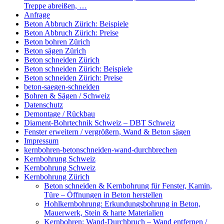
Treppe abreißen, …
Anfrage
Beton Abbruch Zürich: Beispiele
Beton Abbruch Zürich: Preise
Beton bohren Zürich
Beton sägen Zürich
Beton schneiden Zürich
Beton schneiden Zürich: Beispiele
Beton schneiden Zürich: Preise
beton-saegen-schneiden
Bohren & Sägen / Schweiz
Datenschutz
Demontage / Rückbau
Diament-Bohrtechnik Schweiz – DBT Schweiz
Fenster erweitern / vergrößern, Wand & Beton sägen
Impressum
kernbohren-betonschneiden-wand-durchbrechen
Kernbohrung Schweiz
Kernbohrung Schweiz
Kernbohrung Zürich
Beton schneiden & Kernbohrung für Fenster, Kamin,
Türe – Öffnungen in Beton herstellen
Hohlkernbohrung: Erkundungsbohrung in Beton,
Mauerwerk, Stein & harte Materialien
Kernbohren: Wand-Durchbruch – Wand entfernen /