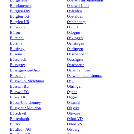
Burgistein
Oberwil im Simmental
Burglauenen
Oberwil-Lieli
Bürglen OW
Obfelden
Bürglen TG
Obstalden
Bürglen UR
Ochlenberg
Büriswilen
Ocourt
Büron
Odogno
Bursinel
Oekingen
Bursins
Oensingen
Burtigny
Oerlingen
Buseno
Oeschenbach
Büsserach
Oeschgen
Bussigny
Oeschseite
Bussigny-sur-Oron
Oetwil am See
Bussnang
Oetwil an der Limmat
Busswil b. Melchnau
Oey
Busswil BE
Oftringen
Busswil TG
Ogens
Bussy FR
Oggio
Bussy-Chardonney
Ohmstal
Bussy-sur-Moudon
Oleyres
Bütschwil
Olivone
Büttenhardt
Ollon VD
Buttes
Ollon VS
Büttikon AG
Olsberg