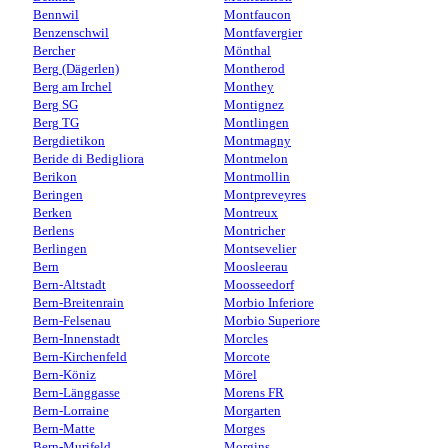
Bennwil
Montfaucon
Benzenschwil
Montfavergier
Bercher
Mönthal
Berg (Dägerlen)
Montherod
Berg am Irchel
Monthey
Berg SG
Montignez
Berg TG
Montlingen
Bergdietikon
Montmagny
Beride di Bedigliora
Montmelon
Berikon
Montmollin
Beringen
Montpreveyres
Berken
Montreux
Berlens
Montricher
Berlingen
Montsevelier
Bern
Moosleerau
Bern-Altstadt
Moosseedorf
Bern-Breitenrain
Morbio Inferiore
Bern-Felsenau
Morbio Superiore
Bern-Innenstadt
Morcles
Bern-Kirchenfeld
Morcote
Bern-Köniz
Mörel
Bern-Länggasse
Morens FR
Bern-Lorraine
Morgarten
Bern-Matte
Morges
Bern-Murifeld
Morgins