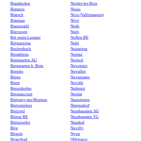
Bramboden
Nierlet-les-Bois
Bramois
Niouc
Bratsch
Niva (Vallemaggia)
Braunau
Nivo
Braunwald
Nods
Bravuogn
Noës
Brè sopra Lugano
Noflen BE
Breganzona
Nohl
Breitenbach
Noiraigue
Bremblens
Noréaz
Bremgarten AG
Nottwil
Bremgarten b. Bern
Novaggio
Brenles
Novalles
Breno
Novazzano
Brent
Noville
Brenzikofen
Nufenen
Bressaucourt
Nuglar
Bretigny-sur-Morrens
Nunningen
Bretonnières
Nürensdorf
Bretzwil
Nussbaumen AG
Brienz BE
Nussbaumen TG
Brienzwiler
Nusshof
Brig
Nuvilly
Brigels
Nyon
Brigerbad
Obbürgen