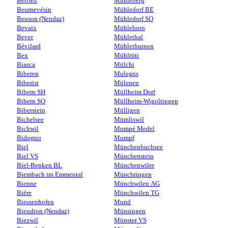
Bettwil
Mühleberg
Beurnevésin
Mühledorf BE
Beuson (Nendaz)
Mühledorf SO
Bevaix
Mühlehorn
Bever
Mühlethal
Bévilard
Mühlethurnen
Bex
Mühlrüti
Biasca
Mülchi
Biberen
Mulegns
Biberist
Mülenen
Bibern SH
Müllheim Dorf
Bibern SO
Müllheim-Wigoltingen
Biberstein
Mülligen
Bichelsee
Mümliswil
Bichwil
Mumpé Medel
Bidogno
Mumpf
Biel
Münchenbuchsee
Biel VS
Münchenstein
Biel-Benken BL
Münchenwiler
Biembach im Emmental
Münchringen
Bienne
Münchwilen AG
Bière
Münchwilen TG
Biessenhofen
Mund
Bieudron (Nendaz)
Münsingen
Biezwil
Münster VS