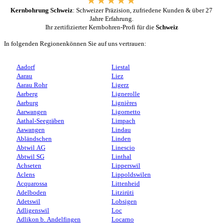
Kernbohrung Schweiz
: Schweizer Präzision, zufriedene Kunden & über 27
Jahre Erfahrung.
Ihr zertifizierter Kernbohren-Profi für die
Schweiz
In folgenden Regionenkönnen Sie auf uns vertrauen:
Aadorf
Liestal
Aarau
Liez
Aarau Rohr
Ligerz
Aarberg
Lignerolle
Aarburg
Lignières
Aarwangen
Ligornetto
Aathal-Seegräben
Limpach
Aawangen
Lindau
Abländschen
Linden
Abtwil AG
Linescio
Abtwil SG
Linthal
Achseten
Lipperswil
Aclens
Lippoldswilen
Acquarossa
Littenheid
Adelboden
Litzirüti
Adetswil
Lobsigen
Adligenswil
Loc
Adlikon b. Andelfingen
Locarno