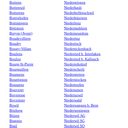
Bottens
Niedergösgen
Bottenwil
Niederhasli
Botterens
Niederhelfenschwil
Bottighofen
Niederhünigen
Bottmingen
Niederlenz
Böttstein
Niedermuhlern
Botyre (Ayent)
Niederneunforn
Boudevilliers
Niederönz
Boudry
Niederösch
Bougy-Villars
Niederrickenbach
Boulens
Niederried b. Interlaken
Bouloz
Niederried b. Kallnach
Bourg-St-Pierre
Niederrohrdorf
Bourguillon
Niederscherli
Bournens
Niederstetten
Bourrignon
Niederstocken
Boussens
Niederteufen
Bouveret
Niederurnen
Boveresse
Niederuzwil
Bovernier
Niederwald
Bowil
Niederwangen b. Bern
Bözberg
Niederweningen
Bözen
Niederwil AG
Braggio
Niederwil SG
Brail
Niederwil SO