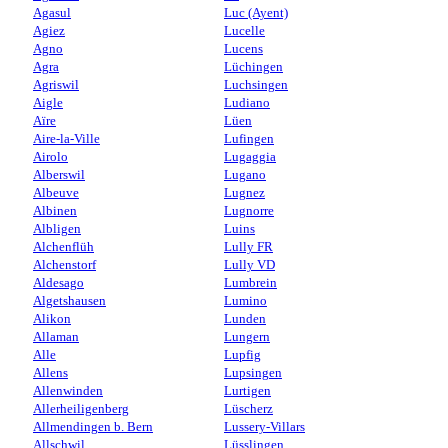
Agasul
Luc (Ayent)
Agiez
Lucelle
Agno
Lucens
Agra
Lüchingen
Agriswil
Luchsingen
Aigle
Ludiano
Aïre
Lüen
Aire-la-Ville
Lufingen
Airolo
Lugaggia
Alberswil
Lugano
Albeuve
Lugnez
Albinen
Lugnorre
Albligen
Luins
Alchenflüh
Lully FR
Alchenstorf
Lully VD
Aldesago
Lumbrein
Algetshausen
Lumino
Alikon
Lunden
Allaman
Lungern
Alle
Lupfig
Allens
Lupsingen
Allenwinden
Lurtigen
Allerheiligenberg
Lüscherz
Allmendingen b. Bern
Lussery-Villars
Allschwil
Lüsslingen