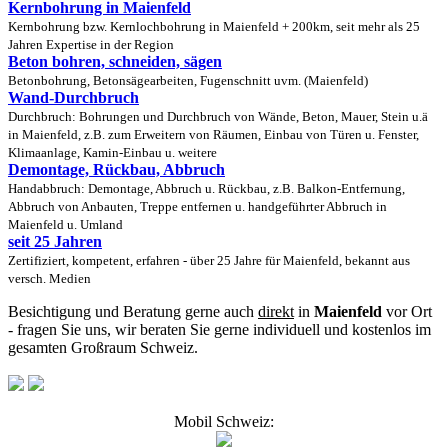
Kernbohrung in Maienfeld
Kernbohrung bzw. Kernlochbohrung in Maienfeld + 200km, seit mehr als 25
Jahren Expertise in der Region
Beton bohren, schneiden, sägen
Betonbohrung, Betonsägearbeiten, Fugenschnitt uvm. (Maienfeld)
Wand-Durchbruch
Durchbruch: Bohrungen und Durchbruch von Wände, Beton, Mauer, Stein u.ä
in Maienfeld, z.B. zum Erweitern von Räumen, Einbau von Türen u. Fenster,
Klimaanlage, Kamin-Einbau u. weitere
Demontage, Rückbau, Abbruch
Handabbruch: Demontage, Abbruch u. Rückbau, z.B. Balkon-Entfernung,
Abbruch von Anbauten, Treppe entfernen u. handgeführter Abbruch in
Maienfeld u. Umland
seit 25 Jahren
Zertifiziert, kompetent, erfahren - über 25 Jahre für Maienfeld, bekannt aus
versch. Medien
Besichtigung und Beratung gerne auch
direkt
in
Maienfeld
vor Ort
- fragen Sie uns, wir beraten Sie gerne individuell und kostenlos im
gesamten Großraum Schweiz.
Mobil Schweiz: