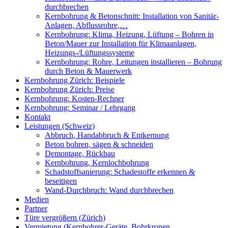
durchbrechen
Kernbohrung & Betonschnitt: Installation von Sanitär-
Anlagen, Abflussrohre,…
Kernbohrung: Klima, Heizung, Lüftung – Bohren in
Beton/Mauer zur Installation für Klimaanlagen,
Heizungs-/Lüftungssysteme
Kernbohrung: Rohre, Leitungen installieren – Bohrung
durch Beton & Mauerwerk
Kernbohrung Zürich: Beispiele
Kernbohrung Zürich: Preise
Kernbohrung: Kosten-Rechner
Kernbohrung: Seminar / Lehrgang
Kontakt
Leistungen (Schweiz)
Abbruch, Handabbruch & Entkernung
Beton bohren, sägen & schneiden
Demontage, Rückbau
Kernbohrung, Kernlochbohrung
Schadstoffsanierung: Schadestoffe erkennen &
beseitigen
Wand-Durchbruch: Wand durchbrechen
Medien
Partner
Türe vergrößern (Zürich)
Vermietung (Kernbohrer-Geräte, Bohrkronen