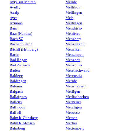
Avry-sur-Matran
Melide
Avully
Mellikon
Axalp
Mellingen
Ayer
Mels
Azmoos
Meltingen
Baar
Mendrisio
Baar (Nendaz)
Ménières
Bäch SZ
Menzberg
Bachenbülach
Menzengrüt
Bächli (Hemberg)
Menziken
Bachs
Menzingen
Bad Ragaz
Menznau
Bad Zurzach
Menzonio
Baden
Merenschwand
Baldegg
Mergoscia
Baldingen
Meride
Balerna
Merishausen
Balgach
Merligen
Ballaigues
Merlischachen
Ballens
Mervelier
Ballmoos
Merzligen
Ballwil
Mesocco
Balm b. Günsberg
Messen
Balm b. Messen
Mettau
Balmberg
Mettembert