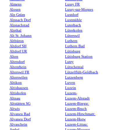
Almens
Lussy FR
Alosen
Lussy-sur-Morges
Alp Grüm
Lustdorf
Alpnach Dorf
Lustmühle
Alpnachstad
Luterbach
Alpthal
Lüterkofen
Alt St. Johann
Lüterswil
Altbüron
Luthern
Altdorf SH
Luthern Bad
Altdorf UR
Lütisburg
Alten
Lütisburg Station
Altendorf
Lutry
Altenrhein
Lütschental
Alterswil FR
Lützelflüh-Goldbach
Alterswilen
Lutzenberg
Altikon
Luven
Altishausen
Luzein
Altishofen
Luzern-
Altnau
Luzern-Altstadt
Altstätten SG
Luzern-Biregg:
Altwis
Luzern-Bruch
Alvaneu Bad
Luzern-Hirschmatt:
Alvaneu Dorf
Luzern-Horw
Alvaschein
Luzern-Littau:
Ambrì
Luzern-Musegg