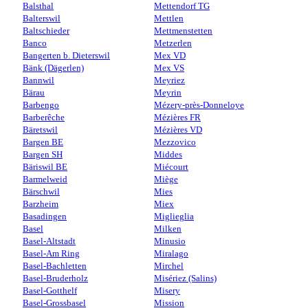
Balsthal
Mettendorf TG
Balterswil
Mettlen
Baltschieder
Mettmenstetten
Banco
Metzerlen
Bangerten b. Dieterswil
Mex VD
Bänk (Dägerlen)
Mex VS
Bannwil
Meyriez
Bärau
Meyrin
Barbengo
Mézery-près-Donneloye
Barberêche
Mézières FR
Bäretswil
Mézières VD
Bargen BE
Mezzovico
Bargen SH
Middes
Bäriswil BE
Miécourt
Barmelweid
Miège
Bärschwil
Mies
Barzheim
Miex
Basadingen
Miglieglia
Basel
Milken
Basel-Altstadt
Minusio
Basel-Am Ring
Miralago
Basel-Bachletten
Mirchel
Basel-Bruderholz
Misériez (Salins)
Basel-Gotthelf
Misery
Basel-Grossbasel
Mission