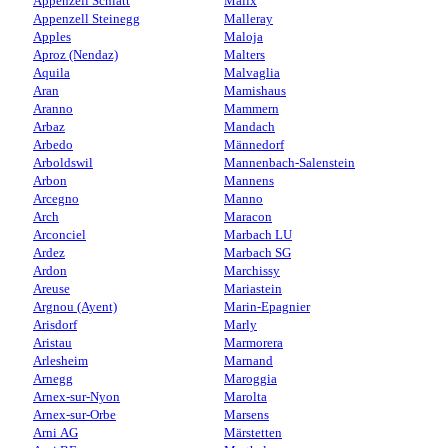
Appenzell Schlatt
Malix
Appenzell Steinegg
Malleray
Apples
Maloja
Aproz (Nendaz)
Malters
Aquila
Malvaglia
Aran
Mamishaus
Aranno
Mammern
Arbaz
Mandach
Arbedo
Männedorf
Arboldswil
Mannenbach-Salenstein
Arbon
Mannens
Arcegno
Manno
Arch
Maracon
Arconciel
Marbach LU
Ardez
Marbach SG
Ardon
Marchissy
Areuse
Mariastein
Argnou (Ayent)
Marin-Epagnier
Arisdorf
Marly
Aristau
Marmorera
Arlesheim
Marnand
Arnegg
Maroggia
Arnex-sur-Nyon
Marolta
Arnex-sur-Orbe
Marsens
Arni AG
Märstetten