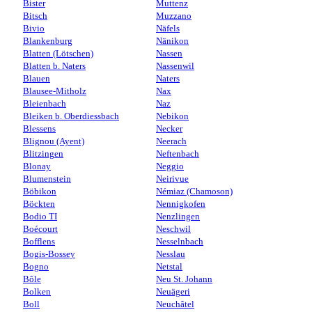
Bister
Muttenz
Bitsch
Muzzano
Bivio
Näfels
Blankenburg
Nänikon
Blatten (Lötschen)
Nassen
Blatten b. Naters
Nassenwil
Blauen
Naters
Blausee-Mitholz
Nax
Bleienbach
Naz
Bleiken b. Oberdiessbach
Nebikon
Blessens
Necker
Blignou (Ayent)
Neerach
Blitzingen
Neftenbach
Blonay
Neggio
Blumenstein
Neirivue
Böbikon
Némiaz (Chamoson)
Böckten
Nennigkofen
Bodio TI
Nenzlingen
Boécourt
Neschwil
Bofflens
Nesselnbach
Bogis-Bossey
Nesslau
Bogno
Netstal
Bôle
Neu St. Johann
Bolken
Neuägeri
Boll
Neuchâtel