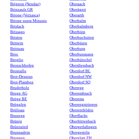
Brignon (Nendaz)
Oberaach
Brinzauls GR
Oberägeri
Brione (Verzasca)
Oberarth
Brione sopra Minusio
Oberbalm
Brislach
Oberbalmberg
Brissago
Oberbipp
Bristen
Oberbuchsiten
Brittern
Oberbüren
Brittnau
Oberburg
Broc
Oberbussnang
Broglio
Oberbütschel
Bronschhofen
Oberdiessbach
Brontallo
Oberdorf BL
Brot-Dessous
Oberdorf NW
Brot-Plamboz
Oberdorf SO
Bruderholz
Oberegg
Brugg AG
Oberembrach
Brügg BE
Oberems
Brügglen
Oberengstringen
Brülisau
Oberentfelden
Brunegg
Oberflachs
Brünig
Oberfrittenbach
Brünisried
Obergerlafingen
Brunnadern
Obergesteln
Brunnen
Oberglatt ZH