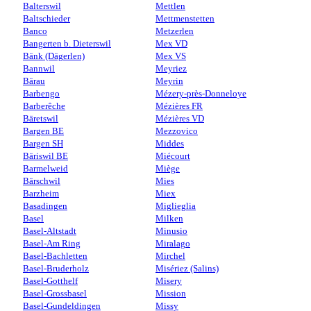
Balterswil
Mettlen
Baltschieder
Mettmenstetten
Banco
Metzerlen
Bangerten b. Dieterswil
Mex VD
Bänk (Dägerlen)
Mex VS
Bannwil
Meyriez
Bärau
Meyrin
Barbengo
Mézery-près-Donneloye
Barberêche
Mézières FR
Bäretswil
Mézières VD
Bargen BE
Mezzovico
Bargen SH
Middes
Bäriswil BE
Miécourt
Barmelweid
Miège
Bärschwil
Mies
Barzheim
Miex
Basadingen
Miglieglia
Basel
Milken
Basel-Altstadt
Minusio
Basel-Am Ring
Miralago
Basel-Bachletten
Mirchel
Basel-Bruderholz
Misériez (Salins)
Basel-Gotthelf
Misery
Basel-Grossbasel
Mission
Basel-Gundeldingen
Missy