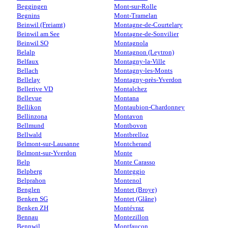
Beggingen
Mont-sur-Rolle
Begnins
Mont-Tramelan
Beinwil (Freiamt)
Montagne-de-Courtelary
Beinwil am See
Montagne-de-Sonvilier
Beinwil SO
Montagnola
Belalp
Montagnon (Leytron)
Belfaux
Montagny-la-Ville
Bellach
Montagny-les-Monts
Bellelay
Montagny-près-Yverdon
Bellerive VD
Montalchez
Bellevue
Montana
Bellikon
Montaubion-Chardonney
Bellinzona
Montavon
Bellmund
Montbovon
Bellwald
Montbrelloz
Belmont-sur-Lausanne
Montcherand
Belmont-sur-Yverdon
Monte
Belp
Monte Carasso
Belpberg
Monteggio
Belprahon
Montenol
Benglen
Montet (Broye)
Benken SG
Montet (Glâne)
Benken ZH
Montévraz
Bennau
Montezillon
Bennwil
Montfaucon