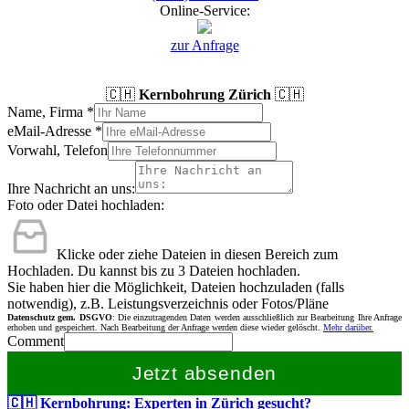
Online-Service:
zur Anfrage
🇨🇭
Kernbohrung Zürich
🇨🇭
Name, Firma
*
eMail-Adresse
*
Vorwahl, Telefon
Ihre Nachricht an uns:
Foto oder Datei hochladen:
Klicke oder ziehe Dateien in diesen Bereich zum
Hochladen.
Du kannst bis zu 3 Dateien hochladen.
Sie haben hier die Möglichkeit, Dateien hochzuladen (falls
notwendig), z.B. Leistungsverzeichnis oder Fotos/Pläne
Datenschutz gem. DSGVO
: Die einzutragenden Daten werden ausschließlich zur Bearbeitung Ihre Anfrage
erhoben und gespeichert. Nach Bearbeitung der Anfrage werden diese wieder gelöscht.
Mehr darüber.
Comment
Jetzt absenden
🇨🇭 Kernbohrung: Experten in Zürich gesucht?