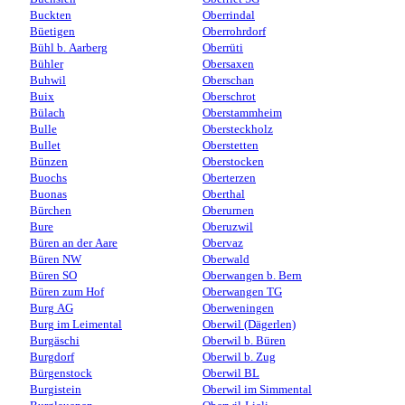
Buckten
Oberrindal
Büetigen
Oberrohrdorf
Bühl b. Aarberg
Oberrüti
Bühler
Obersaxen
Buhwil
Oberschan
Buix
Oberschrot
Bülach
Oberstammheim
Bulle
Obersteckholz
Bullet
Oberstetten
Bünzen
Oberstocken
Buochs
Oberterzen
Buonas
Oberthal
Bürchen
Oberurnen
Bure
Oberuzwil
Büren an der Aare
Obervaz
Büren NW
Oberwald
Büren SO
Oberwangen b. Bern
Büren zum Hof
Oberwangen TG
Burg AG
Oberweningen
Burg im Leimental
Oberwil (Dägerlen)
Burgäschi
Oberwil b. Büren
Burgdorf
Oberwil b. Zug
Bürgenstock
Oberwil BL
Burgistein
Oberwil im Simmental