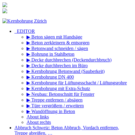
Zum
Inhalt
springen
_EDITOR
▶ Beton sägen mit Handsäge
▶ Beton zerkleinern & entsorgen
▶ Betonwand schneiden / sägen
▶ Bohrung in Stahlbeton
▶ Decke durchbrechen (Deckendurchbruch)
▶ Decke durchbrechen im Büro
▶ Kernbohrung Betonwand (Sauberkeit)
▶ Kernbohrung DN 400
▶ Kernbohrung für Lüftungsschacht / Lüftungsrohre
▶ Kernbohrung mit Extra-Schutz
▶ Neubau: Betonschnitt für Fenster
▶ Treppe entfernen / absägen
▶ Türe vergrößern / erweitern
▶ Wandöffnung in Beton
About links
About rechts
Abbruch Schweiz: Beton Abbruch, Vordach entfernen,
Treppe abreißen, …