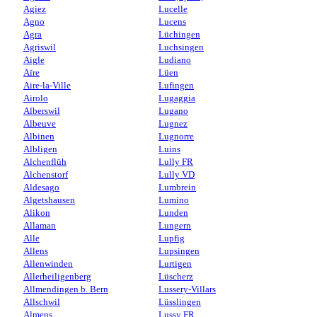
Agiez
Lucelle
Agno
Lucens
Agra
Lüchingen
Agriswil
Luchsingen
Aigle
Ludiano
Aïre
Lüen
Aire-la-Ville
Lufingen
Airolo
Lugaggia
Alberswil
Lugano
Albeuve
Lugnez
Albinen
Lugnorre
Albligen
Luins
Alchenflüh
Lully FR
Alchenstorf
Lully VD
Aldesago
Lumbrein
Algetshausen
Lumino
Alikon
Lunden
Allaman
Lungern
Alle
Lupfig
Allens
Lupsingen
Allenwinden
Lurtigen
Allerheiligenberg
Lüscherz
Allmendingen b. Bern
Lussery-Villars
Allschwil
Lüsslingen
Almens
Lussy FR