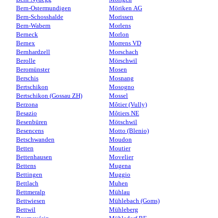
Bern-Ostermundigen
Möriken AG
Bern-Schosshalde
Morissen
Bern-Wabern
Morlens
Berneck
Morlon
Bernex
Morrens VD
Bernhardzell
Morschach
Berolle
Mörschwil
Beromünster
Mosen
Berschis
Mosnang
Bertschikon
Mosogno
Bertschikon (Gossau ZH)
Mossel
Berzona
Môtier (Vully)
Besazio
Môtiers NE
Besenbüren
Mötschwil
Besencens
Motto (Blenio)
Betschwanden
Moudon
Betten
Moutier
Bettenhausen
Movelier
Bettens
Mugena
Bettingen
Muggio
Bettlach
Muhen
Bettmeralp
Mühlau
Bettwiesen
Mühlebach (Goms)
Bettwil
Mühleberg