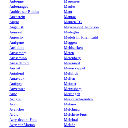
Aubonne
Mauensee
Auboranges
Maules
Auddes-sur-Riddes
Maur
Auenstein
Mauraz
Augio
Mauren TG
Augst BL
Mayens-de-Chamoson
Aumont
Medeglia
Auressio
Medels im Rheinwald
Aurigeno
Meggen
Auslikon
Mehlsecken
Ausserberg
Meien
Ausserbinn
Meienberg
Ausserferrera
Meienried
Auswil
Meierskappel
Autafond
Meikirch
Autavaux
Meilen
Autigny
Meinier
Auvernier
Meinisberg
Auw
Meiringen
Avegno
Meisterschwanden
Aven
Melano
Avenches
Melchnau
Avers
Melchsee-Frutt
Avry-devant-Pont
Melchtal
Avry-sur-Matran
Melide