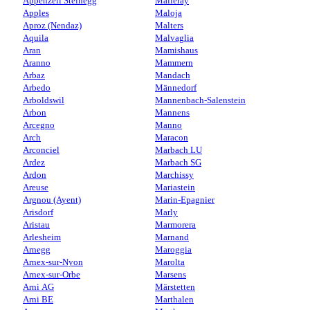
Appenzell Steinegg
Malleray
Apples
Maloja
Aproz (Nendaz)
Malters
Aquila
Malvaglia
Aran
Mamishaus
Aranno
Mammern
Arbaz
Mandach
Arbedo
Männedorf
Arboldswil
Mannenbach-Salenstein
Arbon
Mannens
Arcegno
Manno
Arch
Maracon
Arconciel
Marbach LU
Ardez
Marbach SG
Ardon
Marchissy
Areuse
Mariastein
Argnou (Ayent)
Marin-Epagnier
Arisdorf
Marly
Aristau
Marmorera
Arlesheim
Marnand
Arnegg
Maroggia
Arnex-sur-Nyon
Marolta
Arnex-sur-Orbe
Marsens
Arni AG
Märstetten
Arni BE
Marthalen