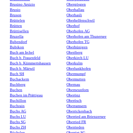
Brusino Arsizio
Obergösgen
Brusio
Oberhallau
Bruson
Oberhasli
Brüttelen
Oberhelfenschwil
Brütten
Oberhof
Brüttisellen
Oberhofen AG
Bruzella
Oberhofen am Thunersee
Bubendorf
Oberhofen TG
Bubikon
Oberhünigen
Buch am Irchel
Oberiberg
Buch b. Frauenfeld
Oberkirch LU
Buch b. Kümmertshausen
Oberkulm
Buch b. Märwil
Oberlunkhofen
Buch SH
Obermumpf
Buchackern
Obermutten
Buchberg
Obernau
Buchen
Oberneunforn
Buchen im Prättigau
Oberönz
Buchillon
Oberösch
Buchrain
Oberramsern
Buchs AG
Oberrickenbach
Buchs LU
Oberried am Brienzersee
Buchs SG
Oberried FR
Buchs ZH
Oberrieden
Büchslen
Oberriet SG