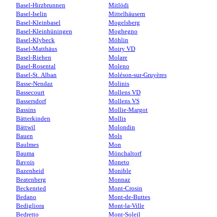
Basel-Hirzbrunnen
Mitlödi
Basel-Iselin
Mittelhäusern
Basel-Kleinbasel
Mogelsberg
Basel-Kleinhüningen
Moghegno
Basel-Klybeck
Möhlin
Basel-Matthäus
Moiry VD
Basel-Riehen
Molare
Basel-Rosental
Moleno
Basel-St. Alban
Moléson-sur-Gruyères
Basse-Nendaz
Molinis
Bassecourt
Mollens VD
Bassersdorf
Mollens VS
Bassins
Mollie-Margot
Bätterkinden
Mollis
Bättwil
Molondin
Bauen
Mols
Baulmes
Mon
Bauma
Mönchaltorf
Bavois
Moneto
Bazenheid
Monible
Beatenberg
Monnaz
Beckenried
Mont-Crosin
Bedano
Mont-de-Buttes
Bedigliora
Mont-la-Ville
Bedretto
Mont-Soleil