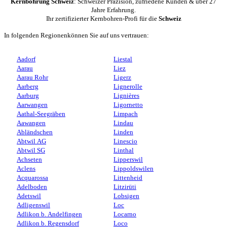
Kernbohrung Schweiz
: Schweizer Präzision, zufriedene Kunden & über 27
Jahre Erfahrung.
Ihr zertifizierter Kernbohren-Profi für die
Schweiz
In folgenden Regionenkönnen Sie auf uns vertrauen:
Aadorf
Liestal
Aarau
Liez
Aarau Rohr
Ligerz
Aarberg
Lignerolle
Aarburg
Lignières
Aarwangen
Ligornetto
Aathal-Seegräben
Limpach
Aawangen
Lindau
Abländschen
Linden
Abtwil AG
Linescio
Abtwil SG
Linthal
Achseten
Lipperswil
Aclens
Lippoldswilen
Acquarossa
Littenheid
Adelboden
Litzirüti
Adetswil
Lobsigen
Adligenswil
Loc
Adlikon b. Andelfingen
Locarno
Adlikon b. Regensdorf
Loco