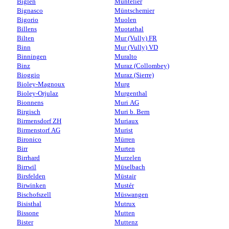
Biglen
Muntelier
Bignasco
Müntschemier
Bigorio
Muolen
Billens
Muotathal
Bilten
Mur (Vully) FR
Binn
Mur (Vully) VD
Binningen
Muralto
Binz
Muraz (Collombey)
Bioggio
Muraz (Sierre)
Bioley-Magnoux
Murg
Bioley-Orjulaz
Murgenthal
Bionnens
Muri AG
Birgisch
Muri b. Bern
Birmensdorf ZH
Muriaux
Birmenstorf AG
Murist
Bironico
Mürren
Birr
Murten
Birrhard
Murzelen
Birrwil
Müselbach
Birsfelden
Müstair
Birwinken
Mustér
Bischofszell
Müswangen
Bisisthal
Mutrux
Bissone
Mutten
Bister
Muttenz