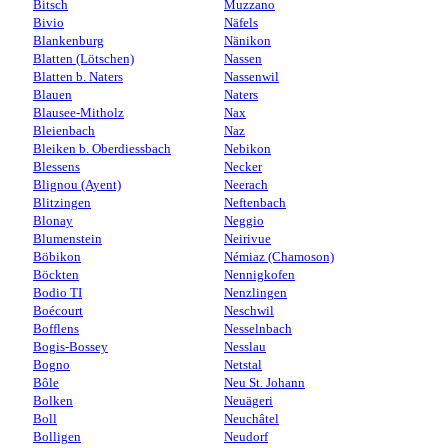
Bitsch
Muzzano
Bivio
Näfels
Blankenburg
Nänikon
Blatten (Lötschen)
Nassen
Blatten b. Naters
Nassenwil
Blauen
Naters
Blausee-Mitholz
Nax
Bleienbach
Naz
Bleiken b. Oberdiessbach
Nebikon
Blessens
Necker
Blignou (Ayent)
Neerach
Blitzingen
Neftenbach
Blonay
Neggio
Blumenstein
Neirivue
Böbikon
Némiaz (Chamoson)
Böckten
Nennigkofen
Bodio TI
Nenzlingen
Boécourt
Neschwil
Bofflens
Nesselnbach
Bogis-Bossey
Nesslau
Bogno
Netstal
Bôle
Neu St. Johann
Bolken
Neuägeri
Boll
Neuchâtel
Bolligen
Neudorf