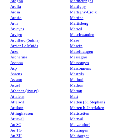
Arogno
Martherenges
Arolla
Martigny
Arosa
Martigny-Croix
Arosio
Martina
Arth
Martisberg
Arveyes
Märwil
Arvigo
Maschwanden
Arvillard (Salins)
Mase
Arzier-Le Muids
Masein
Arzo
Maseltrangen
Ascharina
Massagno
Ascona
Massongex
Asp
Massonnens
Assens
Mastrils
Astano
Mathod
Asuel
Mathon
Athenaz (Avusy)
Matran
Attalens
Matt
Attelwil
Matten (St. Stephan)
Attikon
Matten b. Interlaken
Attinghausen
Mattstetten
Attiswil
Mattwil
Au SG
Matzendorf
Au TG
Matzingen
Au ZH
Mauborget