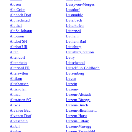
Alosen
Lussy-sur-Morges
Alp Grüm
Lustdorf
Alpnach Dorf
Lustmühle
Alpnachstad
Luterbach
Alpthal
Lüterkofen
Alt St. Johann
Lüterswil
Altbüron
Luthern
Altdorf SH
Luthern Bad
Altdorf UR
Lütisburg
Alten
Lütisburg Station
Altendorf
Lutry
Altenrhein
Lütschental
Alterswil FR
Lützelflüh-Goldbach
Alterswilen
Lutzenberg
Altikon
Luven
Altishausen
Luzein
Altishofen
Luzern-
Altnau
Luzern-Altstadt
Altstätten SG
Luzern-Biregg:
Altwis
Luzern-Bruch
Alvaneu Bad
Luzern-Hirschmatt:
Alvaneu Dorf
Luzern-Horw
Alvaschein
Luzern-Littau:
Ambrì
Luzern-Musegg
Amden
Luzern-Reussbühl