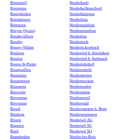
Bottenwil
Niederhasli
Botterens
Niederhelfenschwil
Bottighofen
Niederhünigen
Bottmingen
Niederlenz
Böttstein
Niedermuhlern
Botyre (Ayent)
Niederneunforn
Boudevilliers
Niederönz
Boudry
Niederösch
Bougy-Villars
Niederrickenbach
Boulens
Niederried b. Interlaken
Bouloz
Niederried b. Kallnach
Bourg-St-Pierre
Niederrohrdorf
Bourguillon
Niederscherli
Bournens
Niederstetten
Bourrignon
Niederstocken
Boussens
Niederteufen
Bouveret
Niederurnen
Boveresse
Niederuzwil
Bovernier
Niederwald
Bowil
Niederwangen b. Bern
Bözberg
Niederweningen
Bözen
Niederwil AG
Braggio
Niederwil SG
Brail
Niederwil SO
Bramboden
Nierlet-les-Bois