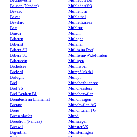
Beurnevésin
Mühledorf BE
Beuson (Nendaz)
Mühledorf SO
Bevaix
Mühlehorn
Bever
Mühlethal
Bévilard
Mühlethurnen
Bex
Mühlrüti
Biasca
Mülchi
Biberen
Mulegns
Biberist
Mülenen
Bibern SH
Müllheim Dorf
Bibern SO
Müllheim-Wigoltingen
Biberstein
Mülligen
Bichelsee
Mümliswil
Bichwil
Mumpé Medel
Bidogno
Mumpf
Biel
Münchenbuchsee
Biel VS
Münchenstein
Biel-Benken BL
Münchenwiler
Biembach im Emmental
Münchringen
Bienne
Münchwilen AG
Bière
Münchwilen TG
Biessenhofen
Mund
Bieudron (Nendaz)
Münsingen
Biezwil
Münster VS
Bigenthal
Münsterlingen