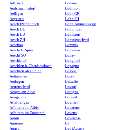
Adliswil
Lodano
Aedermannsdorf
Lodrino
Aefligen
Lohn GR
Aegerten
Lohn SH
Aesch (Neftenbach)
Lohn-Ammannsegg
Aesch BL
Löhningen
Aesch LU
Lohnstorf
Aesch ZH
Lömmenschwil
Aeschau
Lommis
Aeschi b. Spiez
Lommiswil
Aeschi SO
Lonay
Aeschiried
Longirod
Aeschlen b. Oberdiessbach
Lopagno
Aeschlen ob Gunten
Losone
Aetigkofen
Lossy
Aetingen
Lostallo
Aettenschwil
Lostorf
Aeugst am Albis
Lottigna
Aeugstertal
Lotzwil
Affeltrangen
Lourtier
Affoltern am Albis
Lovatens
Affoltern im Emmental
Lovens
Agarn
Loveresse
Agarone
Lü
Agasul
Luc (Ayent)