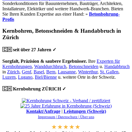
Sonderkonditionen für Bauunternehmen, Bauträger, Architekten,
Installateure, Elektriker und weitere Handwerk-Branchen. Bieten
Sie Ihren Kunden Expertise aus einer Hand: »
Betonbohrung-
Profis
Kernbohren, Betonschneiden & Handabbruch in
Zürich
🇨🇭 seit über 27 Jahren ✓
Sorgfalt, Präzision & saubere Ergebnisser.
Ihre
Experten für
Kernbohrungen
,
Wanddurchbruch
,
Betonschneiden
u.
Handabbruch
in
Zürich
,
Genf
,
Basel
,
Bern
,
Lausanne
,
Winterthur
,
St. Gallen
,
Luzern
,
Lugano
,
Biel/Bienne
u. weitere Orte in der Schweiz.
🇨🇭 Kernbohrung ZÜRICH ✓
Kontakt/Anfrage
|
Leistungen (Schweiz)
Impressum |
Datenschutz |
Über uns