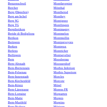
Benzenschwil
Montfavergier
Bercher
Mönthal
Berg (Dägerlen)
Montherod
Berg am Irchel
Monthey
Berg SG
Montignez
Berg TG
Montlingen
Bergdietikon
Montmagny
Beride di Bedigliora
Montmelon
Berikon
Montmollin
Beringen
Montpreveyres
Berken
Montreux
Berlens
Montricher
Berlingen
Montsevelier
Bern
Moosleerau
Bern-Altstadt
Moosseedorf
Bern-Breitenrain
Morbio Inferiore
Bern-Felsenau
Morbio Superiore
Bern-Innenstadt
Morcles
Bern-Kirchenfeld
Morcote
Bern-Köniz
Mörel
Bern-Länggasse
Morens FR
Bern-Lorraine
Morgarten
Bern-Matte
Morges
Bern-Murifeld
Morgins
Bern-Nydegg
Mörigen