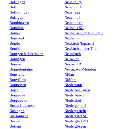
Bollingen
Neuenburg
Bollion
Neuendorf
Bollodingen
Neuenegg
Boltigen
Neuenhof
Bombinasco
Neuenkirch
Bonaduz
Neuhaus SG
Bonau
Neuhausen am Rheinfall
Boncourt
Neuheim
Bondo
Neukirch (Egnach)
Bonfol
Neukirch an der Thur
Bönigen b. Interlaken
Neunkirch
Boningen
Neuwilen
Boniswil
Neyruz FR
Bonnefontaine
Neyruz-sur-Moudon
Bonstetten
Nidau
Bonvillars
Nidfurn
Boppelsen
Niederbipp
Borex
Niederbuchsiten
Borgnone
Niederbüren
Borgonovo
Niederdorf
Bosco Luganese
Niedergampel
Bösingen
Niedergesteln
Bossonnens
Niederglatt SG
Boswil
Niederglatt ZH
Bottens
Niedergösgen