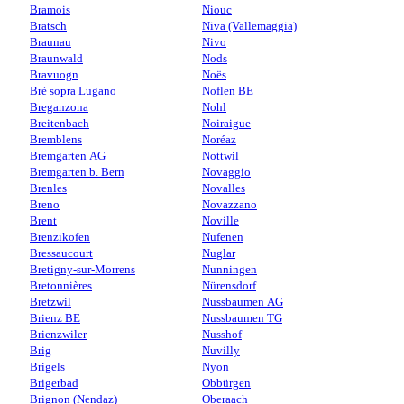
Bramois
Niouc
Bratsch
Niva (Vallemaggia)
Braunau
Nivo
Braunwald
Nods
Bravuogn
Noës
Brè sopra Lugano
Noflen BE
Breganzona
Nohl
Breitenbach
Noiraigue
Bremblens
Noréaz
Bremgarten AG
Nottwil
Bremgarten b. Bern
Novaggio
Brenles
Novalles
Breno
Novazzano
Brent
Noville
Brenzikofen
Nufenen
Bressaucourt
Nuglar
Bretigny-sur-Morrens
Nunningen
Bretonnières
Nürensdorf
Bretzwil
Nussbaumen AG
Brienz BE
Nussbaumen TG
Brienzwiler
Nusshof
Brig
Nuvilly
Brigels
Nyon
Brigerbad
Obbürgen
Brignon (Nendaz)
Oberaach