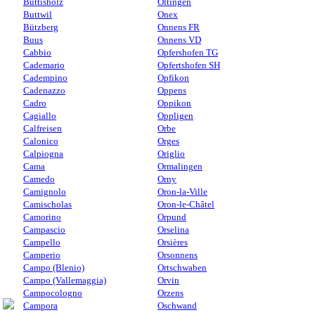
Buttisholz
Oltingen
Buttwil
Onex
Bützberg
Onnens FR
Buus
Onnens VD
Cabbio
Opfershofen TG
Cademario
Opfertshofen SH
Cadempino
Opfikon
Cadenazzo
Oppens
Cadro
Oppikon
Cagiallo
Oppligen
Calfreisen
Orbe
Calonico
Orges
Calpiogna
Origlio
Cama
Ormalingen
Camedo
Orny
Camignolo
Oron-la-Ville
Camischolas
Oron-le-Châtel
Camorino
Orpund
Campascio
Orselina
Campello
Orsières
Camperio
Orsonnens
Campo (Blenio)
Ortschwaben
Campo (Vallemaggia)
Orvin
Campocologno
Orzens
Campora
Oschwand