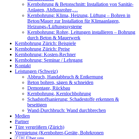
Kernbohrung & Betonschnitt: Installation von Sanitär-
Anlagen, Abflussrohre,…
Kernbohrung: Klima, Heizung, Lüftung – Bohren in
Beton/Mauer zur Installation für Klimaanlagen,
Heizungs-/Lüftungssysteme
Kernbohrung: Rohre, Leitungen installieren – Bohrung
durch Beton & Mauerwerk
Kernbohrung Zürich: Beispiele
Kernbohrung Zürich: Preise
Kernbohrung: Kosten-Rechner
Kernbohrung: Seminar / Lehrgang
Kontakt
Leistungen (Schweiz)
Abbruch, Handabbruch & Entkernung
Beton bohren, sägen & schneiden
Demontage, Rückbau
Kernbohrung, Kernlochbohrung
Schadstoffsanierung: Schadestoffe erkennen &
beseitigen
Wand-Durchbruch: Wand durchbrechen
Medien
Partner
Türe vergrößern (Zürich)
Vermietung (Kernbohrer-Geräte, Bohrkronen
🇨🇭 Über uns