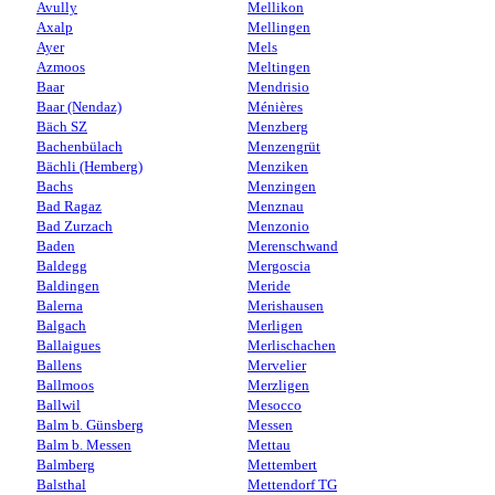
Avully
Mellikon
Axalp
Mellingen
Ayer
Mels
Azmoos
Meltingen
Baar
Mendrisio
Baar (Nendaz)
Ménières
Bäch SZ
Menzberg
Bachenbülach
Menzengrüt
Bächli (Hemberg)
Menziken
Bachs
Menzingen
Bad Ragaz
Menznau
Bad Zurzach
Menzonio
Baden
Merenschwand
Baldegg
Mergoscia
Baldingen
Meride
Balerna
Merishausen
Balgach
Merligen
Ballaigues
Merlischachen
Ballens
Mervelier
Ballmoos
Merzligen
Ballwil
Mesocco
Balm b. Günsberg
Messen
Balm b. Messen
Mettau
Balmberg
Mettembert
Balsthal
Mettendorf TG