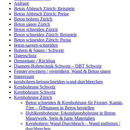
Anfrage
Beton Abbruch Zürich: Beispiele
Beton Abbruch Zürich: Preise
Beton bohren Zürich
Beton sägen Zürich
Beton schneiden Zürich
Beton schneiden Zürich: Beispiele
Beton schneiden Zürich: Preise
beton-saegen-schneiden
Bohren & Sägen / Schweiz
Datenschutz
Demontage / Rückbau
Diament-Bohrtechnik Schweiz – DBT Schweiz
Fenster erweitern / vergrößern, Wand & Beton sägen
Impressum
kernbohren-betonschneiden-wand-durchbrechen
Kernbohrung Schweiz
Kernbohrung Schweiz
Kernbohrung Zürich
Beton schneiden & Kernbohrung für Fenster, Kamin,
Türe – Öffnungen in Beton herstellen
Hohlkernbohrung: Erkundungsbohrung in Beton,
Mauerwerk, Stein & harte Materialien
Kernbohren: Wand-Durchbruch – Wand entfernen /
durchbrechen