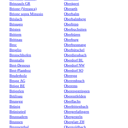
Brinzauls GR
Oberägeri
Brione (Verzasca)
Oberarth
Brione sopra Minusio
Oberbalm
Brislach
Oberbalmberg
Brissago
Oberbipp
Bristen
Oberbuchsiten
Brittern
Oberbüren
Brittnau
Oberburg
Broc
Oberbussnang
Broglio
Oberbütschel
Bronschhofen
Oberdiessbach
Brontallo
Oberdorf BL
Brot-Dessous
Oberdorf NW
Brot-Plamboz
Oberdorf SO
Bruderholz
Oberegg
Brugg AG
Oberembrach
Brügg BE
Oberems
Brügglen
Oberengstringen
Brülisau
Oberentfelden
Brunegg
Oberflachs
Brünig
Oberfrittenbach
Brünisried
Obergerlafingen
Brunnadern
Obergesteln
Brunnen
Oberglatt ZH
Brunnenthal
Obergoldbach