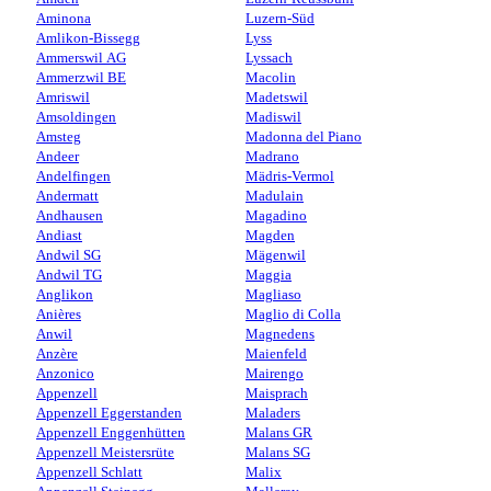
Aminona
Luzern-Süd
Amlikon-Bissegg
Lyss
Ammerswil AG
Lyssach
Ammerzwil BE
Macolin
Amriswil
Madetswil
Amsoldingen
Madiswil
Amsteg
Madonna del Piano
Andeer
Madrano
Andelfingen
Mädris-Vermol
Andermatt
Madulain
Andhausen
Magadino
Andiast
Magden
Andwil SG
Mägenwil
Andwil TG
Maggia
Anglikon
Magliaso
Anières
Maglio di Colla
Anwil
Magnedens
Anzère
Maienfeld
Anzonico
Mairengo
Appenzell
Maisprach
Appenzell Eggerstanden
Maladers
Appenzell Enggenhütten
Malans GR
Appenzell Meistersrüte
Malans SG
Appenzell Schlatt
Malix