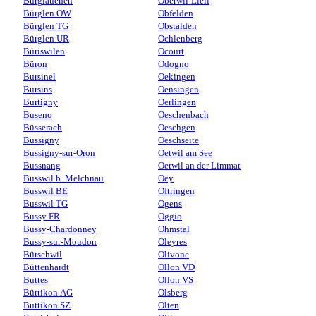
Burglauenen
Oberwil-Lieli
Bürglen OW
Obfelden
Bürglen TG
Obstalden
Bürglen UR
Ochlenberg
Büriswilen
Ocourt
Büron
Odogno
Bursinel
Oekingen
Bursins
Oensingen
Burtigny
Oerlingen
Buseno
Oeschenbach
Büsserach
Oeschgen
Bussigny
Oeschseite
Bussigny-sur-Oron
Oetwil am See
Bussnang
Oetwil an der Limmat
Busswil b. Melchnau
Oey
Busswil BE
Oftringen
Busswil TG
Ogens
Bussy FR
Oggio
Bussy-Chardonney
Ohmstal
Bussy-sur-Moudon
Oleyres
Bütschwil
Olivone
Büttenhardt
Ollon VD
Buttes
Ollon VS
Büttikon AG
Olsberg
Buttikon SZ
Olten