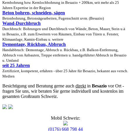
Kernbohrung bzw. Kernlochbohrung in Besazio + 200km, seit mehr als 25
Jahren Expertise in der Region
Beton bohren, schneiden, sägen
Betonbohrung, Betonsägearbeiten, Fugenschnitt uvm. (Besazio)
Wand-Durchbruch
Durchbruch: Bohrungen und Durchbruch von Wände, Beton, Mauer, Stein u.ä
in Besazio, z.B. zum Erweitern von Räumen, Einbau von Türen u. Fenster,
Klimaanlage, Kamin-Einbau u. weitere
Demontage, Rückbau, Abbruch
Handabbruch: Demontage, Abbruch u. Rückbau, z.B. Balkon-Entfernung,
Abbruch von Anbauten, Treppe entfernen u. handgeführter Abbruch in Besazio
u. Umland
seit 25 Jahren
Zertifiziert, kompetent, erfahren - über 25 Jahre für Besazio, bekannt aus versch.
Medien
Besichtigung und Beratung gerne auch
direkt
in
Besazio
vor Ort -
fragen Sie uns, wir beraten Sie gerne individuell und kostenlos im
gesamten Großraum Schweiz.
Mobil Schweiz:
(0176) 668 798 44