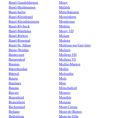
Basel-Gundeldingen
Missy
Basel-Hirzbrunnen
Mitlödi
Basel-Iselin
Mittelhäusern
Basel-Kleinbasel
Mogelsberg
Basel-Kleinhüningen
Moghegno
Basel-Klybeck
Möhlin
Basel-Matthäus
Moiry VD
Basel-Riehen
Molare
Basel-Rosental
Moleno
Basel-St. Alban
Moléson-sur-Gruyères
Basse-Nendaz
Molinis
Bassecourt
Mollens VD
Bassersdorf
Mollens VS
Bassins
Mollie-Margot
Bätterkinden
Mollis
Bättwil
Molondin
Bauen
Mols
Baulmes
Mon
Bauma
Mönchaltorf
Bavois
Moneto
Bazenheid
Monible
Beatenberg
Monnaz
Beckenried
Mont-Crosin
Bedano
Mont-de-Buttes
Bedigliora
Mont-la-Ville