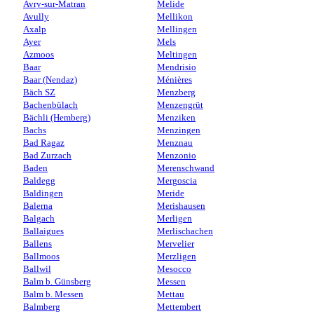
Avry-sur-Matran
Melide
Avully
Mellikon
Axalp
Mellingen
Ayer
Mels
Azmoos
Meltingen
Baar
Mendrisio
Baar (Nendaz)
Ménières
Bäch SZ
Menzberg
Bachenbülach
Menzengrüt
Bächli (Hemberg)
Menziken
Bachs
Menzingen
Bad Ragaz
Menznau
Bad Zurzach
Menzonio
Baden
Merenschwand
Baldegg
Mergoscia
Baldingen
Meride
Balerna
Merishausen
Balgach
Merligen
Ballaigues
Merlischachen
Ballens
Mervelier
Ballmoos
Merzligen
Ballwil
Mesocco
Balm b. Günsberg
Messen
Balm b. Messen
Mettau
Balmberg
Mettembert