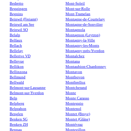
Bedretto
Mont-Soleil
Beggingen
Mont-sur-Rolle
Begnins
Mont-Tramelan
Beinwil (Freiamt)
Montagne-de-Courtelary
Beinwil am See
Montagne-de-Sonvilier
Beinwil SO
Montagnola
Belalp
Montagnon (Leytron)
Belfaux
Montagny-la-Ville
Bellach
Montagny-les-Monts
Bellelay
Montagny-près-Yverdon
Bellerive VD
Montalchez
Bellevue
Montana
Bellikon
Montaubion-Chardonney
Bellinzona
Montavon
Bellmund
Montbovon
Bellwald
Montbrelloz
Belmont-sur-Lausanne
Montcherand
Belmont-sur-Yverdon
Monte
Belp
Monte Carasso
Belpberg
Monteggio
Belprahon
Montenol
Benglen
Montet (Broye)
Benken SG
Montet (Glâne)
Benken ZH
Montévraz
Bennau
Montezillon