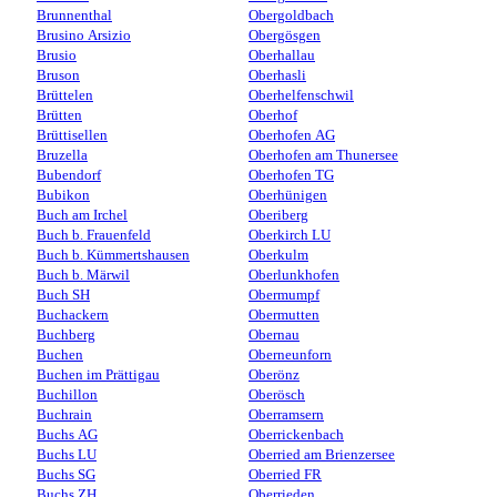
Brunnenthal
Obergoldbach
Brusino Arsizio
Obergösgen
Brusio
Oberhallau
Bruson
Oberhasli
Brüttelen
Oberhelfenschwil
Brütten
Oberhof
Brüttisellen
Oberhofen AG
Bruzella
Oberhofen am Thunersee
Bubendorf
Oberhofen TG
Bubikon
Oberhünigen
Buch am Irchel
Oberiberg
Buch b. Frauenfeld
Oberkirch LU
Buch b. Kümmertshausen
Oberkulm
Buch b. Märwil
Oberlunkhofen
Buch SH
Obermumpf
Buchackern
Obermutten
Buchberg
Obernau
Buchen
Oberneunforn
Buchen im Prättigau
Oberönz
Buchillon
Oberösch
Buchrain
Oberramsern
Buchs AG
Oberrickenbach
Buchs LU
Oberried am Brienzersee
Buchs SG
Oberried FR
Buchs ZH
Oberrieden