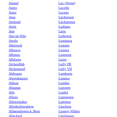
Agasul
Luc (Ayent)
Agiez
Lucelle
Agno
Lucens
Agra
Lüchingen
Agriswil
Luchsingen
Aigle
Ludiano
Aïre
Lüen
Aire-la-Ville
Lufingen
Airolo
Lugaggia
Alberswil
Lugano
Albeuve
Lugnez
Albinen
Lugnorre
Albligen
Luins
Alchenflüh
Lully FR
Alchenstorf
Lully VD
Aldesago
Lumbrein
Algetshausen
Lumino
Alikon
Lunden
Allaman
Lungern
Alle
Lupfig
Allens
Lupsingen
Allenwinden
Lurtigen
Allerheiligenberg
Lüscherz
Allmendingen b. Bern
Lussery-Villars
Allschwil
Lüsslingen