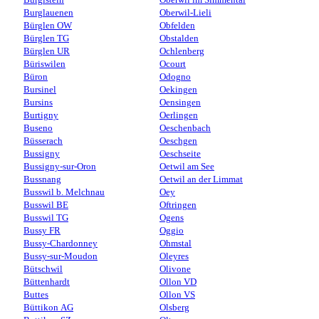
Burglauenen
Oberwil-Lieli
Bürglen OW
Obfelden
Bürglen TG
Obstalden
Bürglen UR
Ochlenberg
Büriswilen
Ocourt
Büron
Odogno
Bursinel
Oekingen
Bursins
Oensingen
Burtigny
Oerlingen
Buseno
Oeschenbach
Büsserach
Oeschgen
Bussigny
Oeschseite
Bussigny-sur-Oron
Oetwil am See
Bussnang
Oetwil an der Limmat
Busswil b. Melchnau
Oey
Busswil BE
Oftringen
Busswil TG
Ogens
Bussy FR
Oggio
Bussy-Chardonney
Ohmstal
Bussy-sur-Moudon
Oleyres
Bütschwil
Olivone
Büttenhardt
Ollon VD
Buttes
Ollon VS
Büttikon AG
Olsberg