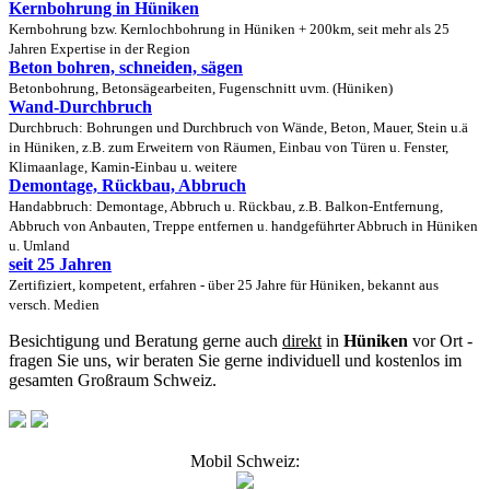
Kernbohrung in Hüniken
Kernbohrung bzw. Kernlochbohrung in Hüniken + 200km, seit mehr als 25
Jahren Expertise in der Region
Beton bohren, schneiden, sägen
Betonbohrung, Betonsägearbeiten, Fugenschnitt uvm. (Hüniken)
Wand-Durchbruch
Durchbruch: Bohrungen und Durchbruch von Wände, Beton, Mauer, Stein u.ä
in Hüniken, z.B. zum Erweitern von Räumen, Einbau von Türen u. Fenster,
Klimaanlage, Kamin-Einbau u. weitere
Demontage, Rückbau, Abbruch
Handabbruch: Demontage, Abbruch u. Rückbau, z.B. Balkon-Entfernung,
Abbruch von Anbauten, Treppe entfernen u. handgeführter Abbruch in Hüniken
u. Umland
seit 25 Jahren
Zertifiziert, kompetent, erfahren - über 25 Jahre für Hüniken, bekannt aus
versch. Medien
Besichtigung und Beratung gerne auch
direkt
in
Hüniken
vor Ort -
fragen Sie uns, wir beraten Sie gerne individuell und kostenlos im
gesamten Großraum Schweiz.
Mobil Schweiz: