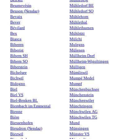
Beurnevésin
Mühledorf BE
Beuson (Nendaz)
Mühledorf SO
Bevaix
Mühlehorn
Bever
Mühlethal
Bévilard
Mühlethurnen
Bex
Mühlrüti
Biasca
Mülchi
Biberen
Mulegns
Biberist
Mülenen
Bibern SH
Müllheim Dorf
Bibern SO
Müllheim-Wigoltingen
Biberstein
Mülligen
Bichelsee
Mümliswil
Bichwil
Mumpé Medel
Bidogno
Mumpf
Biel
Münchenbuchsee
Biel VS
Münchenstein
Biel-Benken BL
Münchenwiler
Biembach im Emmental
Münchringen
Bienne
Münchwilen AG
Bière
Münchwilen TG
Biessenhofen
Mund
Bieudron (Nendaz)
Münsingen
Biezwil
Münster VS