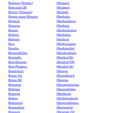
Brignon (Nendaz)
Oberaach
Brinzauls GR
Oberägeri
Brione (Verzasca)
Oberarth
Brione sopra Minusio
Oberbalm
Brislach
Oberbalmberg
Brissago
Oberbipp
Bristen
Oberbuchsiten
Brittern
Oberbüren
Brittnau
Oberburg
Broc
Oberbussnang
Broglio
Oberbütschel
Bronschhofen
Oberdiessbach
Brontallo
Oberdorf BL
Brot-Dessous
Oberdorf NW
Brot-Plamboz
Oberdorf SO
Bruderholz
Oberegg
Brugg AG
Oberembrach
Brügg BE
Oberems
Brügglen
Oberengstringen
Brülisau
Oberentfelden
Brunegg
Oberflachs
Brünig
Oberfrittenbach
Brünisried
Obergerlafingen
Brunnadern
Obergesteln
Brunnen
Oberglatt ZH