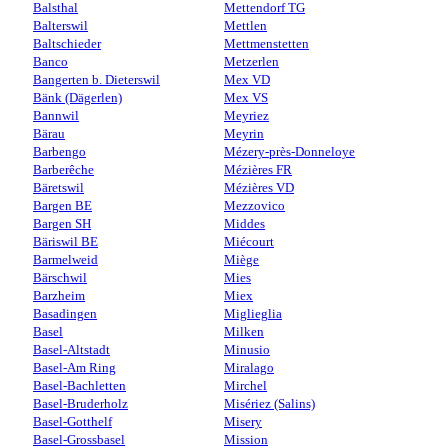
Balsthal
Mettendorf TG
Balterswil
Mettlen
Baltschieder
Mettmenstetten
Banco
Metzerlen
Bangerten b. Dieterswil
Mex VD
Bänk (Dägerlen)
Mex VS
Bannwil
Meyriez
Bärau
Meyrin
Barbengo
Mézery-près-Donneloye
Barberêche
Mézières FR
Bäretswil
Mézières VD
Bargen BE
Mezzovico
Bargen SH
Middes
Bäriswil BE
Miécourt
Barmelweid
Miège
Bärschwil
Mies
Barzheim
Miex
Basadingen
Miglieglia
Basel
Milken
Basel-Altstadt
Minusio
Basel-Am Ring
Miralago
Basel-Bachletten
Mirchel
Basel-Bruderholz
Misériez (Salins)
Basel-Gotthelf
Misery
Basel-Grossbasel
Mission