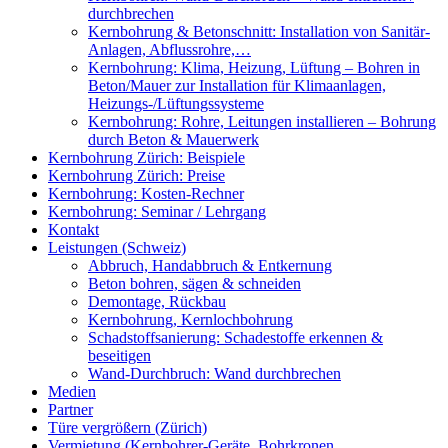
durchbrechen
Kernbohrung & Betonschnitt: Installation von Sanitär-
Anlagen, Abflussrohre,…
Kernbohrung: Klima, Heizung, Lüftung – Bohren in
Beton/Mauer zur Installation für Klimaanlagen,
Heizungs-/Lüftungssysteme
Kernbohrung: Rohre, Leitungen installieren – Bohrung
durch Beton & Mauerwerk
Kernbohrung Zürich: Beispiele
Kernbohrung Zürich: Preise
Kernbohrung: Kosten-Rechner
Kernbohrung: Seminar / Lehrgang
Kontakt
Leistungen (Schweiz)
Abbruch, Handabbruch & Entkernung
Beton bohren, sägen & schneiden
Demontage, Rückbau
Kernbohrung, Kernlochbohrung
Schadstoffsanierung: Schadestoffe erkennen &
beseitigen
Wand-Durchbruch: Wand durchbrechen
Medien
Partner
Türe vergrößern (Zürich)
Vermietung (Kernbohrer-Geräte, Bohrkronen