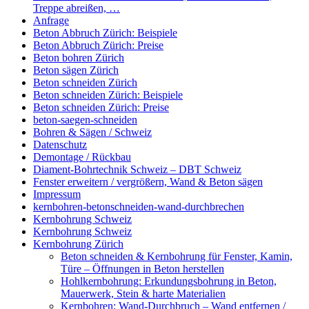
Treppe abreißen, …
Anfrage
Beton Abbruch Zürich: Beispiele
Beton Abbruch Zürich: Preise
Beton bohren Zürich
Beton sägen Zürich
Beton schneiden Zürich
Beton schneiden Zürich: Beispiele
Beton schneiden Zürich: Preise
beton-saegen-schneiden
Bohren & Sägen / Schweiz
Datenschutz
Demontage / Rückbau
Diament-Bohrtechnik Schweiz – DBT Schweiz
Fenster erweitern / vergrößern, Wand & Beton sägen
Impressum
kernbohren-betonschneiden-wand-durchbrechen
Kernbohrung Schweiz
Kernbohrung Schweiz
Kernbohrung Zürich
Beton schneiden & Kernbohrung für Fenster, Kamin,
Türe – Öffnungen in Beton herstellen
Hohlkernbohrung: Erkundungsbohrung in Beton,
Mauerwerk, Stein & harte Materialien
Kernbohren: Wand-Durchbruch – Wand entfernen /