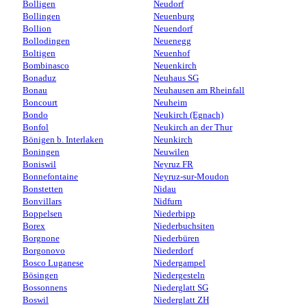
Bolligen
Neudorf
Bollingen
Neuenburg
Bollion
Neuendorf
Bollodingen
Neuenegg
Boltigen
Neuenhof
Bombinasco
Neuenkirch
Bonaduz
Neuhaus SG
Bonau
Neuhausen am Rheinfall
Boncourt
Neuheim
Bondo
Neukirch (Egnach)
Bonfol
Neukirch an der Thur
Bönigen b. Interlaken
Neunkirch
Boningen
Neuwilen
Boniswil
Neyruz FR
Bonnefontaine
Neyruz-sur-Moudon
Bonstetten
Nidau
Bonvillars
Nidfurn
Boppelsen
Niederbipp
Borex
Niederbuchsiten
Borgnone
Niederbüren
Borgonovo
Niederdorf
Bosco Luganese
Niedergampel
Bösingen
Niedergesteln
Bossonnens
Niederglatt SG
Boswil
Niederglatt ZH