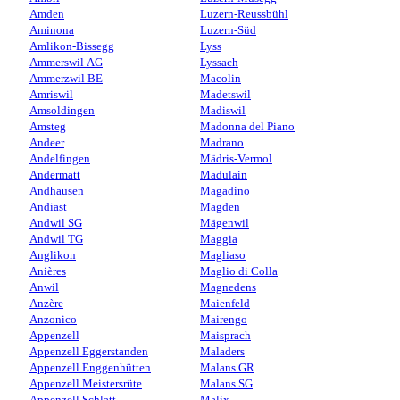
Amden
Luzern-Reussbühl
Aminona
Luzern-Süd
Amlikon-Bissegg
Lyss
Ammerswil AG
Lyssach
Ammerzwil BE
Macolin
Amriswil
Madetswil
Amsoldingen
Madiswil
Amsteg
Madonna del Piano
Andeer
Madrano
Andelfingen
Mädris-Vermol
Andermatt
Madulain
Andhausen
Magadino
Andiast
Magden
Andwil SG
Mägenwil
Andwil TG
Maggia
Anglikon
Magliaso
Anières
Maglio di Colla
Anwil
Magnedens
Anzère
Maienfeld
Anzonico
Mairengo
Appenzell
Maisprach
Appenzell Eggerstanden
Maladers
Appenzell Enggenhütten
Malans GR
Appenzell Meistersrüte
Malans SG
Appenzell Schlatt
Malix