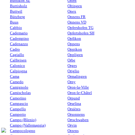
Buttikon SZ
Olten
Buttisholz
Oltingen
Buttwil
Onex
Bützberg
Onnens FR
Buus
Onnens VD
Cabbio
Opfershofen TG
Cademario
Opfertshofen SH
Cadempino
Opfikon
Cadenazzo
Oppens
Cadro
Oppikon
Cagiallo
Oppligen
Calfreisen
Orbe
Calonico
Orges
Calpiogna
Origlio
Cama
Ormalingen
Camedo
Orny
Camignolo
Oron-la-Ville
Camischolas
Oron-le-Châtel
Camorino
Orpund
Campascio
Orselina
Campello
Orsières
Camperio
Orsonnens
Campo (Blenio)
Ortschwaben
Campo (Vallemaggia)
Orvin
Campocologno
Orzens