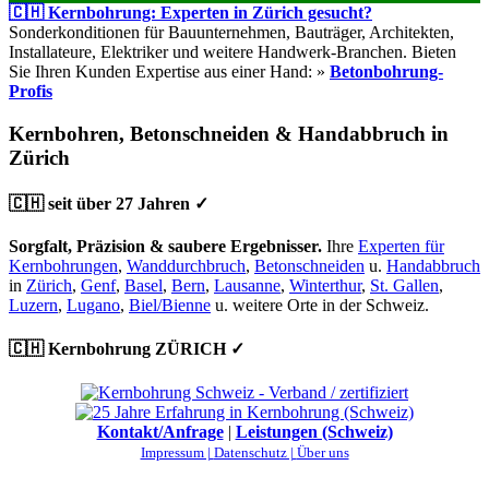
🇨🇭 Kernbohrung: Experten in Zürich gesucht?
Sonderkonditionen für Bauunternehmen, Bauträger, Architekten,
Installateure, Elektriker und weitere Handwerk-Branchen. Bieten
Sie Ihren Kunden Expertise aus einer Hand: »
Betonbohrung-
Profis
Kernbohren, Betonschneiden & Handabbruch in
Zürich
🇨🇭 seit über 27 Jahren ✓
Sorgfalt, Präzision & saubere Ergebnisser.
Ihre
Experten für
Kernbohrungen
,
Wanddurchbruch
,
Betonschneiden
u.
Handabbruch
in
Zürich
,
Genf
,
Basel
,
Bern
,
Lausanne
,
Winterthur
,
St. Gallen
,
Luzern
,
Lugano
,
Biel/Bienne
u. weitere Orte in der Schweiz.
🇨🇭 Kernbohrung ZÜRICH ✓
Kontakt/Anfrage
|
Leistungen (Schweiz)
Impressum |
Datenschutz |
Über uns