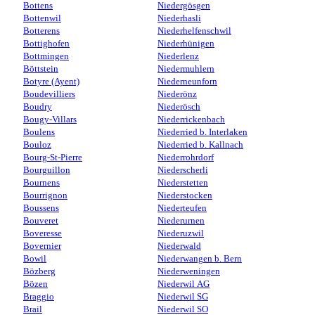
Bottens
Niedergösgen
Bottenwil
Niederhasli
Botterens
Niederhelfenschwil
Bottighofen
Niederhünigen
Bottmingen
Niederlenz
Böttstein
Niedermuhlern
Botyre (Ayent)
Niederneunforn
Boudevilliers
Niederönz
Boudry
Niederösch
Bougy-Villars
Niederrickenbach
Boulens
Niederried b. Interlaken
Bouloz
Niederried b. Kallnach
Bourg-St-Pierre
Niederrohrdorf
Bourguillon
Niederscherli
Bournens
Niederstetten
Bourrignon
Niederstocken
Boussens
Niederteufen
Bouveret
Niederurnen
Boveresse
Niederuzwil
Bovernier
Niederwald
Bowil
Niederwangen b. Bern
Bözberg
Niederweningen
Bözen
Niederwil AG
Braggio
Niederwil SG
Brail
Niederwil SO