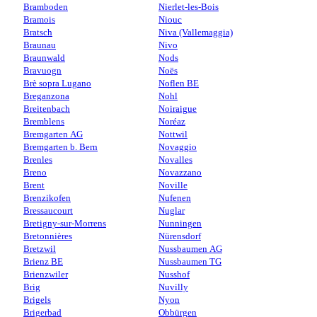
Bramboden
Nierlet-les-Bois
Bramois
Niouc
Bratsch
Niva (Vallemaggia)
Braunau
Nivo
Braunwald
Nods
Bravuogn
Noës
Brè sopra Lugano
Noflen BE
Breganzona
Nohl
Breitenbach
Noiraigue
Bremblens
Noréaz
Bremgarten AG
Nottwil
Bremgarten b. Bern
Novaggio
Brenles
Novalles
Breno
Novazzano
Brent
Noville
Brenzikofen
Nufenen
Bressaucourt
Nuglar
Bretigny-sur-Morrens
Nunningen
Bretonnières
Nürensdorf
Bretzwil
Nussbaumen AG
Brienz BE
Nussbaumen TG
Brienzwiler
Nusshof
Brig
Nuvilly
Brigels
Nyon
Brigerbad
Obbürgen