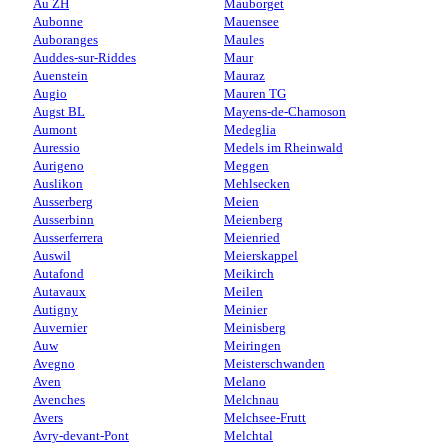
Au ZH
Mauborget
Aubonne
Mauensee
Auboranges
Maules
Auddes-sur-Riddes
Maur
Auenstein
Mauraz
Augio
Mauren TG
Augst BL
Mayens-de-Chamoson
Aumont
Medeglia
Auressio
Medels im Rheinwald
Aurigeno
Meggen
Auslikon
Mehlsecken
Ausserberg
Meien
Ausserbinn
Meienberg
Ausserferrera
Meienried
Auswil
Meierskappel
Autafond
Meikirch
Autavaux
Meilen
Autigny
Meinier
Auvernier
Meinisberg
Auw
Meiringen
Avegno
Meisterschwanden
Aven
Melano
Avenches
Melchnau
Avers
Melchsee-Frutt
Avry-devant-Pont
Melchtal