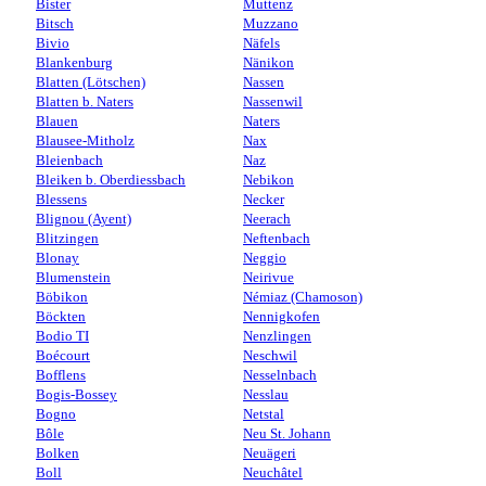
Bister
Muttenz
Bitsch
Muzzano
Bivio
Näfels
Blankenburg
Nänikon
Blatten (Lötschen)
Nassen
Blatten b. Naters
Nassenwil
Blauen
Naters
Blausee-Mitholz
Nax
Bleienbach
Naz
Bleiken b. Oberdiessbach
Nebikon
Blessens
Necker
Blignou (Ayent)
Neerach
Blitzingen
Neftenbach
Blonay
Neggio
Blumenstein
Neirivue
Böbikon
Némiaz (Chamoson)
Böckten
Nennigkofen
Bodio TI
Nenzlingen
Boécourt
Neschwil
Bofflens
Nesselnbach
Bogis-Bossey
Nesslau
Bogno
Netstal
Bôle
Neu St. Johann
Bolken
Neuägeri
Boll
Neuchâtel