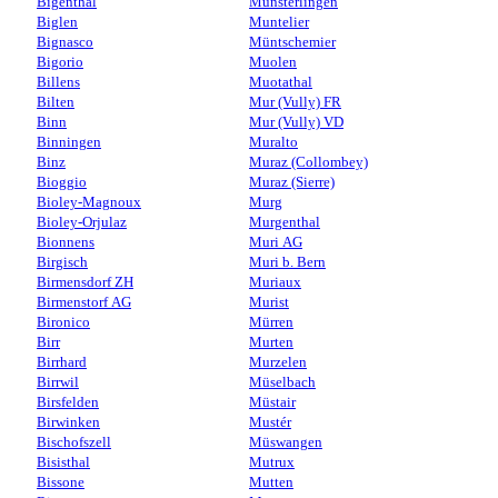
Bigenthal
Münsterlingen
Biglen
Muntelier
Bignasco
Müntschemier
Bigorio
Muolen
Billens
Muotathal
Bilten
Mur (Vully) FR
Binn
Mur (Vully) VD
Binningen
Muralto
Binz
Muraz (Collombey)
Bioggio
Muraz (Sierre)
Bioley-Magnoux
Murg
Bioley-Orjulaz
Murgenthal
Bionnens
Muri AG
Birgisch
Muri b. Bern
Birmensdorf ZH
Muriaux
Birmenstorf AG
Murist
Bironico
Mürren
Birr
Murten
Birrhard
Murzelen
Birrwil
Müselbach
Birsfelden
Müstair
Birwinken
Mustér
Bischofszell
Müswangen
Bisisthal
Mutrux
Bissone
Mutten