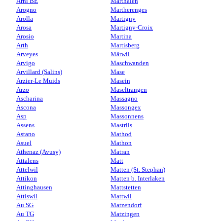
Arni BE
Marthalen
Arogno
Martherenges
Arolla
Martigny
Arosa
Martigny-Croix
Arosio
Martina
Arth
Martisberg
Arveyes
Märwil
Arvigo
Maschwanden
Arvillard (Salins)
Mase
Arzier-Le Muids
Masein
Arzo
Maseltrangen
Ascharina
Massagno
Ascona
Massongex
Asp
Massonnens
Assens
Mastrils
Astano
Mathod
Asuel
Mathon
Athenaz (Avusy)
Matran
Attalens
Matt
Attelwil
Matten (St. Stephan)
Attikon
Matten b. Interlaken
Attinghausen
Mattstetten
Attiswil
Mattwil
Au SG
Matzendorf
Au TG
Matzingen