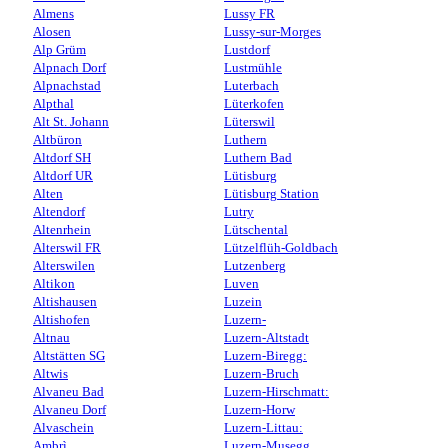
Almens
Lussy FR
Alosen
Lussy-sur-Morges
Alp Grüm
Lustdorf
Alpnach Dorf
Lustmühle
Alpnachstad
Luterbach
Alpthal
Lüterkofen
Alt St. Johann
Lüterswil
Altbüron
Luthern
Altdorf SH
Luthern Bad
Altdorf UR
Lütisburg
Alten
Lütisburg Station
Altendorf
Lutry
Altenrhein
Lütschental
Alterswil FR
Lützelflüh-Goldbach
Alterswilen
Lutzenberg
Altikon
Luven
Altishausen
Luzein
Altishofen
Luzern-
Altnau
Luzern-Altstadt
Altstätten SG
Luzern-Biregg:
Altwis
Luzern-Bruch
Alvaneu Bad
Luzern-Hirschmatt:
Alvaneu Dorf
Luzern-Horw
Alvaschein
Luzern-Littau:
Ambrì
Luzern-Musegg