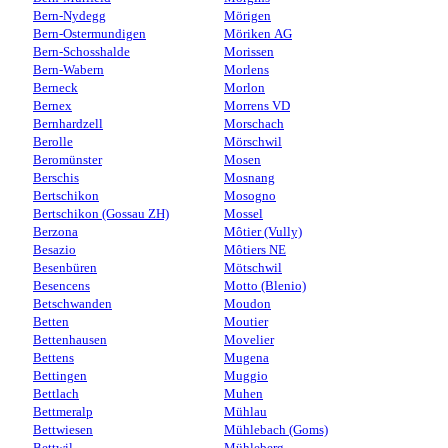
Bern-Nydegg
Mörigen
Bern-Ostermundigen
Möriken AG
Bern-Schosshalde
Morissen
Bern-Wabern
Morlens
Berneck
Morlon
Bernex
Morrens VD
Bernhardzell
Morschach
Berolle
Mörschwil
Beromünster
Mosen
Berschis
Mosnang
Bertschikon
Mosogno
Bertschikon (Gossau ZH)
Mossel
Berzona
Môtier (Vully)
Besazio
Môtiers NE
Besenbüren
Mötschwil
Besencens
Motto (Blenio)
Betschwanden
Moudon
Betten
Moutier
Bettenhausen
Movelier
Bettens
Mugena
Bettingen
Muggio
Bettlach
Muhen
Bettmeralp
Mühlau
Bettwiesen
Mühlebach (Goms)
Bettwil
Mühleberg