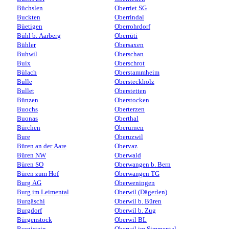
Büchslen
Oberriet SG
Buckten
Oberrindal
Büetigen
Oberrohrdorf
Bühl b. Aarberg
Oberrüti
Bühler
Obersaxen
Buhwil
Oberschan
Buix
Oberschrot
Bülach
Oberstammheim
Bulle
Obersteckholz
Bullet
Oberstetten
Bünzen
Oberstocken
Buochs
Oberterzen
Buonas
Oberthal
Bürchen
Oberurnen
Bure
Oberuzwil
Büren an der Aare
Obervaz
Büren NW
Oberwald
Büren SO
Oberwangen b. Bern
Büren zum Hof
Oberwangen TG
Burg AG
Oberweningen
Burg im Leimental
Oberwil (Dägerlen)
Burgäschi
Oberwil b. Büren
Burgdorf
Oberwil b. Zug
Bürgenstock
Oberwil BL
Burgistein
Oberwil im Simmental