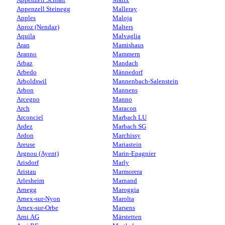
Appenzell Steinegg
Malleray
Apples
Maloja
Aproz (Nendaz)
Malters
Aquila
Malvaglia
Aran
Mamishaus
Aranno
Mammern
Arbaz
Mandach
Arbedo
Männedorf
Arboldswil
Mannenbach-Salenstein
Arbon
Mannens
Arcegno
Manno
Arch
Maracon
Arconciel
Marbach LU
Ardez
Marbach SG
Ardon
Marchissy
Areuse
Mariastein
Argnou (Ayent)
Marin-Epagnier
Arisdorf
Marly
Aristau
Marmorera
Arlesheim
Marnand
Arnegg
Maroggia
Arnex-sur-Nyon
Marolta
Arnex-sur-Orbe
Marsens
Arni AG
Märstetten