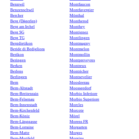
Bennwil
Montfaucon
Benzenschwil
Montfavergier
Bercher
Mönthal
Berg (Dägerlen)
Montherod
Berg am Irchel
Monthey
Berg SG
Montignez
Berg TG
Montlingen
Bergdietikon
Montmagny
Beride di Bedigliora
Montmelon
Berikon
Montmollin
Beringen
Montpreveyres
Berken
Montreux
Berlens
Montricher
Berlingen
Montsevelier
Bern
Moosleerau
Bern-Altstadt
Moosseedorf
Bern-Breitenrain
Morbio Inferiore
Bern-Felsenau
Morbio Superiore
Bern-Innenstadt
Morcles
Bern-Kirchenfeld
Morcote
Bern-Köniz
Mörel
Bern-Länggasse
Morens FR
Bern-Lorraine
Morgarten
Bern-Matte
Morges
Bern-Murifeld
Morgins