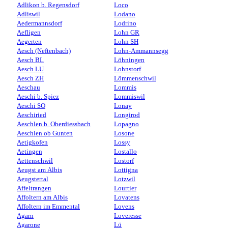
Adlikon b. Regensdorf
Loco
Adliswil
Lodano
Aedermannsdorf
Lodrino
Aefligen
Lohn GR
Aegerten
Lohn SH
Aesch (Neftenbach)
Lohn-Ammannsegg
Aesch BL
Löhningen
Aesch LU
Lohnstorf
Aesch ZH
Lömmenschwil
Aeschau
Lommis
Aeschi b. Spiez
Lommiswil
Aeschi SO
Lonay
Aeschiried
Longirod
Aeschlen b. Oberdiessbach
Lopagno
Aeschlen ob Gunten
Losone
Aetigkofen
Lossy
Aetingen
Lostallo
Aettenschwil
Lostorf
Aeugst am Albis
Lottigna
Aeugstertal
Lotzwil
Affeltrangen
Lourtier
Affoltern am Albis
Lovatens
Affoltern im Emmental
Lovens
Agarn
Loveresse
Agarone
Lü