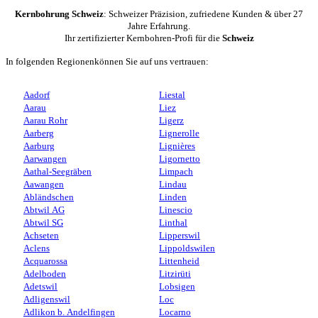
Kernbohrung Schweiz
: Schweizer Präzision, zufriedene Kunden & über 27
Jahre Erfahrung.
Ihr zertifizierter Kernbohren-Profi für die
Schweiz
In folgenden Regionenkönnen Sie auf uns vertrauen:
Aadorf
Liestal
Aarau
Liez
Aarau Rohr
Ligerz
Aarberg
Lignerolle
Aarburg
Lignières
Aarwangen
Ligornetto
Aathal-Seegräben
Limpach
Aawangen
Lindau
Abländschen
Linden
Abtwil AG
Linescio
Abtwil SG
Linthal
Achseten
Lipperswil
Aclens
Lippoldswilen
Acquarossa
Littenheid
Adelboden
Litzirüti
Adetswil
Lobsigen
Adligenswil
Loc
Adlikon b. Andelfingen
Locarno