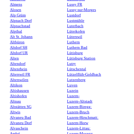
Almens
Lussy FR
Alosen
Lussy-sur-Morges
Alp Grüm
Lustdorf
Alpnach Dorf
Lustmühle
Alpnachstad
Luterbach
Alpthal
Lüterkofen
Alt St. Johann
Lüterswil
Altbüron
Luthern
Altdorf SH
Luthern Bad
Altdorf UR
Lütisburg
Alten
Lütisburg Station
Altendorf
Lutry
Altenrhein
Lütschental
Alterswil FR
Lützelflüh-Goldbach
Alterswilen
Lutzenberg
Altikon
Luven
Altishausen
Luzein
Altishofen
Luzern-
Altnau
Luzern-Altstadt
Altstätten SG
Luzern-Biregg:
Altwis
Luzern-Bruch
Alvaneu Bad
Luzern-Hirschmatt:
Alvaneu Dorf
Luzern-Horw
Alvaschein
Luzern-Littau:
Ambrì
Luzern-Musegg