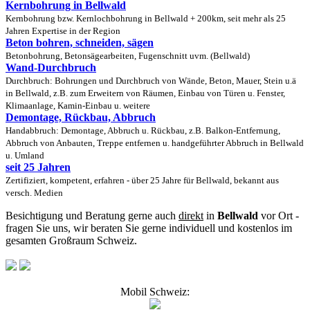
Kernbohrung in Bellwald
Kernbohrung bzw. Kernlochbohrung in Bellwald + 200km, seit mehr als 25
Jahren Expertise in der Region
Beton bohren, schneiden, sägen
Betonbohrung, Betonsägearbeiten, Fugenschnitt uvm. (Bellwald)
Wand-Durchbruch
Durchbruch: Bohrungen und Durchbruch von Wände, Beton, Mauer, Stein u.ä
in Bellwald, z.B. zum Erweitern von Räumen, Einbau von Türen u. Fenster,
Klimaanlage, Kamin-Einbau u. weitere
Demontage, Rückbau, Abbruch
Handabbruch: Demontage, Abbruch u. Rückbau, z.B. Balkon-Entfernung,
Abbruch von Anbauten, Treppe entfernen u. handgeführter Abbruch in Bellwald
u. Umland
seit 25 Jahren
Zertifiziert, kompetent, erfahren - über 25 Jahre für Bellwald, bekannt aus
versch. Medien
Besichtigung und Beratung gerne auch
direkt
in
Bellwald
vor Ort -
fragen Sie uns, wir beraten Sie gerne individuell und kostenlos im
gesamten Großraum Schweiz.
Mobil Schweiz: