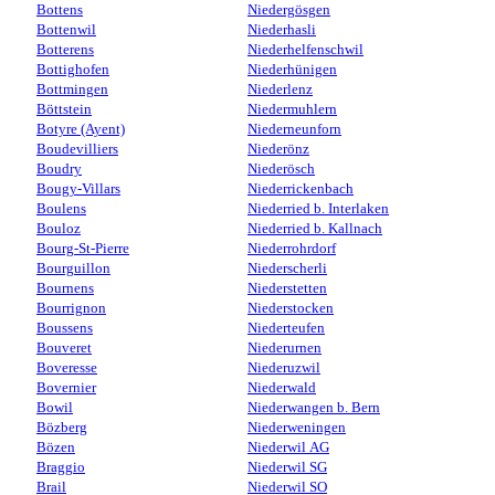
Bottens
Niedergösgen
Bottenwil
Niederhasli
Botterens
Niederhelfenschwil
Bottighofen
Niederhünigen
Bottmingen
Niederlenz
Böttstein
Niedermuhlern
Botyre (Ayent)
Niederneunforn
Boudevilliers
Niederönz
Boudry
Niederösch
Bougy-Villars
Niederrickenbach
Boulens
Niederried b. Interlaken
Bouloz
Niederried b. Kallnach
Bourg-St-Pierre
Niederrohrdorf
Bourguillon
Niederscherli
Bournens
Niederstetten
Bourrignon
Niederstocken
Boussens
Niederteufen
Bouveret
Niederurnen
Boveresse
Niederuzwil
Bovernier
Niederwald
Bowil
Niederwangen b. Bern
Bözberg
Niederweningen
Bözen
Niederwil AG
Braggio
Niederwil SG
Brail
Niederwil SO