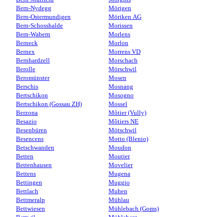
Bern-Nydegg
Mörigen
Bern-Ostermundigen
Möriken AG
Bern-Schosshalde
Morissen
Bern-Wabern
Morlens
Berneck
Morlon
Bernex
Morrens VD
Bernhardzell
Morschach
Berolle
Mörschwil
Beromünster
Mosen
Berschis
Mosnang
Bertschikon
Mosogno
Bertschikon (Gossau ZH)
Mossel
Berzona
Môtier (Vully)
Besazio
Môtiers NE
Besenbüren
Mötschwil
Besencens
Motto (Blenio)
Betschwanden
Moudon
Betten
Moutier
Bettenhausen
Movelier
Bettens
Mugena
Bettingen
Muggio
Bettlach
Muhen
Bettmeralp
Mühlau
Bettwiesen
Mühlebach (Goms)