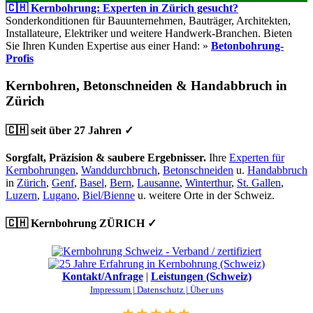
🇨🇭 Kernbohrung: Experten in Zürich gesucht?
Sonderkonditionen für Bauunternehmen, Bauträger, Architekten,
Installateure, Elektriker und weitere Handwerk-Branchen. Bieten
Sie Ihren Kunden Expertise aus einer Hand: »
Betonbohrung-
Profis
Kernbohren, Betonschneiden & Handabbruch in
Zürich
🇨🇭 seit über 27 Jahren ✓
Sorgfalt, Präzision & saubere Ergebnisser.
Ihre
Experten für
Kernbohrungen
,
Wanddurchbruch
,
Betonschneiden
u.
Handabbruch
in
Zürich
,
Genf
,
Basel
,
Bern
,
Lausanne
,
Winterthur
,
St. Gallen
,
Luzern
,
Lugano
,
Biel/Bienne
u. weitere Orte in der Schweiz.
🇨🇭 Kernbohrung ZÜRICH ✓
Kontakt/Anfrage
|
Leistungen (Schweiz)
Impressum |
Datenschutz |
Über uns