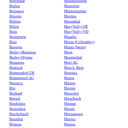
Bigenthal
Münsterlingen
Biglen
Muntelier
Bignasco
Müntschemier
Bigorio
Muolen
Billens
Muotathal
Bilten
Mur (Vully) FR
Binn
Mur (Vully) VD
Binningen
Muralto
Binz
Muraz (Collombey)
Bioggio
Muraz (Sierre)
Bioley-Magnoux
Murg
Bioley-Orjulaz
Murgenthal
Bionnens
Muri AG
Birgisch
Muri b. Bern
Birmensdorf ZH
Muriaux
Birmenstorf AG
Murist
Bironico
Mürren
Birr
Murten
Birrhard
Murzelen
Birrwil
Müselbach
Birsfelden
Müstair
Birwinken
Mustér
Bischofszell
Müswangen
Bisisthal
Mutrux
Bissone
Mutten