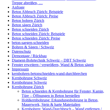
Treppe abreißen, …
Anfrage
Beton Abbruch Zürich: Beispiele
Beton Abbruch Zürich: Preise
Beton bohren Zürich
Beton sägen Zürich
Beton schneiden Zürich
Beton schneiden Zürich: Beispiele
Beton schneiden Zürich: Preise
beton-saegen-schneiden
Bohren & Sägen / Schweiz
Datenschutz
Demontage / Rückbau
Diament-Bohrtechnik Schweiz – DBT Schweiz
Fenster erweitern / vergrößern, Wand & Beton sägen
Impressum
kernbohren-betonschneiden-wand-durchbrechen
Kernbohrung Schweiz
Kernbohrung Schweiz
Kernbohrung Zürich
Beton schneiden & Kernbohrung für Fenster, Kamin,
Türe – Öffnungen in Beton herstellen
Hohlkernbohrung: Erkundungsbohrung in Beton,
Mauerwerk, Stein & harte Materialien
Kernbohren: Wand-Durchbruch – Wand entfernen /