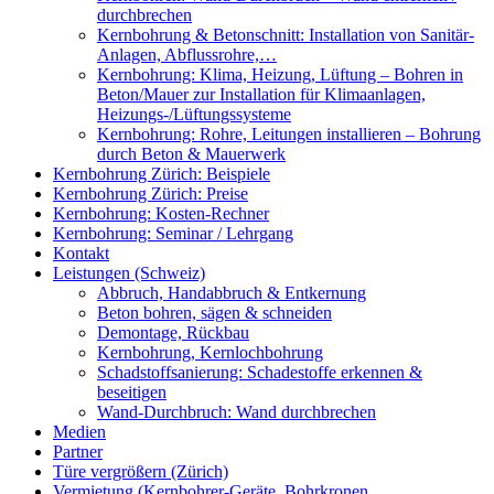
durchbrechen
Kernbohrung & Betonschnitt: Installation von Sanitär-
Anlagen, Abflussrohre,…
Kernbohrung: Klima, Heizung, Lüftung – Bohren in
Beton/Mauer zur Installation für Klimaanlagen,
Heizungs-/Lüftungssysteme
Kernbohrung: Rohre, Leitungen installieren – Bohrung
durch Beton & Mauerwerk
Kernbohrung Zürich: Beispiele
Kernbohrung Zürich: Preise
Kernbohrung: Kosten-Rechner
Kernbohrung: Seminar / Lehrgang
Kontakt
Leistungen (Schweiz)
Abbruch, Handabbruch & Entkernung
Beton bohren, sägen & schneiden
Demontage, Rückbau
Kernbohrung, Kernlochbohrung
Schadstoffsanierung: Schadestoffe erkennen &
beseitigen
Wand-Durchbruch: Wand durchbrechen
Medien
Partner
Türe vergrößern (Zürich)
Vermietung (Kernbohrer-Geräte, Bohrkronen