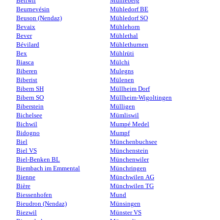
Bettwil
Mühleberg
Beurnevésin
Mühledorf BE
Beuson (Nendaz)
Mühledorf SO
Bevaix
Mühlehorn
Bever
Mühlethal
Bévilard
Mühlethurnen
Bex
Mühlrüti
Biasca
Mülchi
Biberen
Mulegns
Biberist
Mülenen
Bibern SH
Müllheim Dorf
Bibern SO
Müllheim-Wigoltingen
Biberstein
Mülligen
Bichelsee
Mümliswil
Bichwil
Mumpé Medel
Bidogno
Mumpf
Biel
Münchenbuchsee
Biel VS
Münchenstein
Biel-Benken BL
Münchenwiler
Biembach im Emmental
Münchringen
Bienne
Münchwilen AG
Bière
Münchwilen TG
Biessenhofen
Mund
Bieudron (Nendaz)
Münsingen
Biezwil
Münster VS