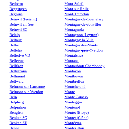
Bedretto
Mont-Soleil
Beggingen
Mont-sur-Rolle
Begnins
Mont-Tramelan
Beinwil (Freiamt)
Montagne-de-Courtelary
Beinwil am See
Montagne-de-Sonvilier
Beinwil SO
Montagnola
Belalp
Montagnon (Leytron)
Belfaux
Montagny-la-Ville
Bellach
Montagny-les-Monts
Bellelay
Montagny-près-Yverdon
Bellerive VD
Montalchez
Bellevue
Montana
Bellikon
Montaubion-Chardonney
Bellinzona
Montavon
Bellmund
Montbovon
Bellwald
Montbrelloz
Belmont-sur-Lausanne
Montcherand
Belmont-sur-Yverdon
Monte
Belp
Monte Carasso
Belpberg
Monteggio
Belprahon
Montenol
Benglen
Montet (Broye)
Benken SG
Montet (Glâne)
Benken ZH
Montévraz
Bennau
Montezillon