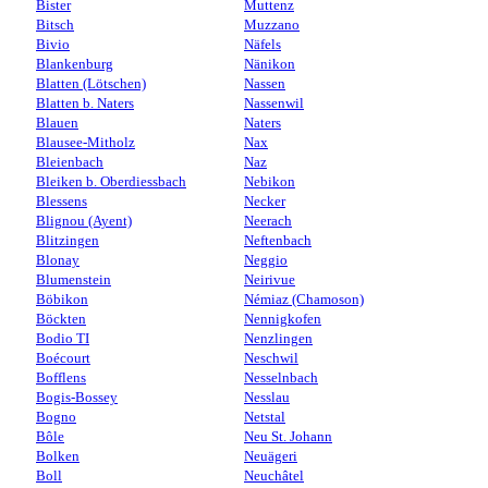
Bister
Muttenz
Bitsch
Muzzano
Bivio
Näfels
Blankenburg
Nänikon
Blatten (Lötschen)
Nassen
Blatten b. Naters
Nassenwil
Blauen
Naters
Blausee-Mitholz
Nax
Bleienbach
Naz
Bleiken b. Oberdiessbach
Nebikon
Blessens
Necker
Blignou (Ayent)
Neerach
Blitzingen
Neftenbach
Blonay
Neggio
Blumenstein
Neirivue
Böbikon
Némiaz (Chamoson)
Böckten
Nennigkofen
Bodio TI
Nenzlingen
Boécourt
Neschwil
Bofflens
Nesselnbach
Bogis-Bossey
Nesslau
Bogno
Netstal
Bôle
Neu St. Johann
Bolken
Neuägeri
Boll
Neuchâtel