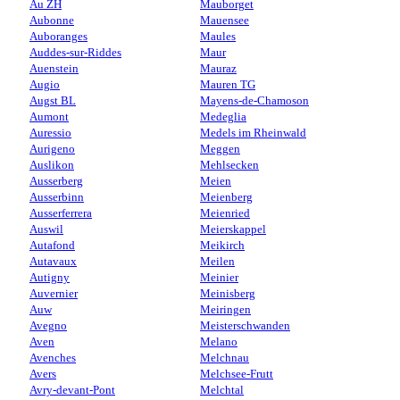
Au ZH
Mauborget
Aubonne
Mauensee
Auboranges
Maules
Auddes-sur-Riddes
Maur
Auenstein
Mauraz
Augio
Mauren TG
Augst BL
Mayens-de-Chamoson
Aumont
Medeglia
Auressio
Medels im Rheinwald
Aurigeno
Meggen
Auslikon
Mehlsecken
Ausserberg
Meien
Ausserbinn
Meienberg
Ausserferrera
Meienried
Auswil
Meierskappel
Autafond
Meikirch
Autavaux
Meilen
Autigny
Meinier
Auvernier
Meinisberg
Auw
Meiringen
Avegno
Meisterschwanden
Aven
Melano
Avenches
Melchnau
Avers
Melchsee-Frutt
Avry-devant-Pont
Melchtal