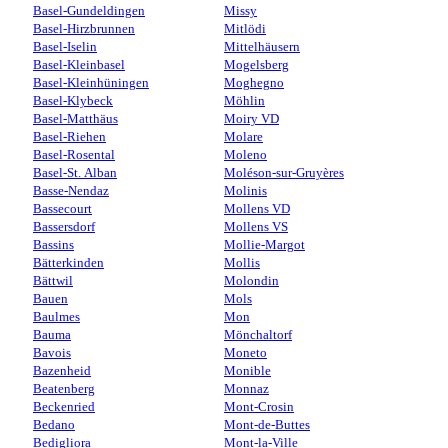
Basel-Gundeldingen
Missy
Basel-Hirzbrunnen
Mitlödi
Basel-Iselin
Mittelhäusern
Basel-Kleinbasel
Mogelsberg
Basel-Kleinhüningen
Moghegno
Basel-Klybeck
Möhlin
Basel-Matthäus
Moiry VD
Basel-Riehen
Molare
Basel-Rosental
Moleno
Basel-St. Alban
Moléson-sur-Gruyères
Basse-Nendaz
Molinis
Bassecourt
Mollens VD
Bassersdorf
Mollens VS
Bassins
Mollie-Margot
Bätterkinden
Mollis
Bättwil
Molondin
Bauen
Mols
Baulmes
Mon
Bauma
Mönchaltorf
Bavois
Moneto
Bazenheid
Monible
Beatenberg
Monnaz
Beckenried
Mont-Crosin
Bedano
Mont-de-Buttes
Bedigliora
Mont-la-Ville