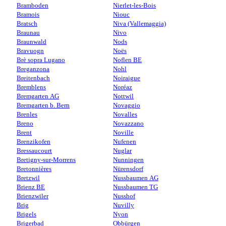
Bramboden
Nierlet-les-Bois
Bramois
Niouc
Bratsch
Niva (Vallemaggia)
Braunau
Nivo
Braunwald
Nods
Bravuogn
Noës
Brè sopra Lugano
Noflen BE
Breganzona
Nohl
Breitenbach
Noiraigue
Bremblens
Noréaz
Bremgarten AG
Nottwil
Bremgarten b. Bern
Novaggio
Brenles
Novalles
Breno
Novazzano
Brent
Noville
Brenzikofen
Nufenen
Bressaucourt
Nuglar
Bretigny-sur-Morrens
Nunningen
Bretonnières
Nürensdorf
Bretzwil
Nussbaumen AG
Brienz BE
Nussbaumen TG
Brienzwiler
Nusshof
Brig
Nuvilly
Brigels
Nyon
Brigerbad
Obbürgen