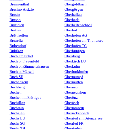
Brunnenthal
Obergoldbach
Brusino Arsizio
Obergösgen
Brusio
Oberhallau
Bruson
Oberhasli
Brüttelen
Oberhelfenschwil
Brütten
Oberhof
Brüttisellen
Oberhofen AG
Bruzella
Oberhofen am Thunersee
Bubendorf
Oberhofen TG
Bubikon
Oberhünigen
Buch am Irchel
Oberiberg
Buch b. Frauenfeld
Oberkirch LU
Buch b. Kümmertshausen
Oberkulm
Buch b. Märwil
Oberlunkhofen
Buch SH
Obermumpf
Buchackern
Obermutten
Buchberg
Obernau
Buchen
Oberneunforn
Buchen im Prättigau
Oberönz
Buchillon
Oberösch
Buchrain
Oberramsern
Buchs AG
Oberrickenbach
Buchs LU
Oberried am Brienzersee
Buchs SG
Oberried FR
Buchs ZH
Oberrieden