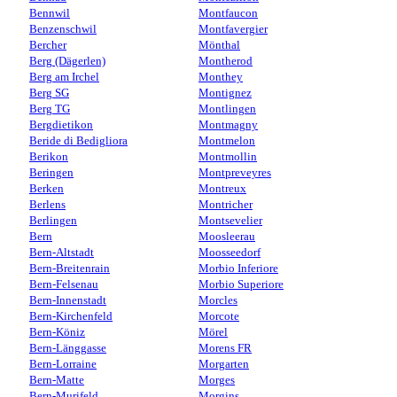
Bennwil
Montfaucon
Benzenschwil
Montfavergier
Bercher
Mönthal
Berg (Dägerlen)
Montherod
Berg am Irchel
Monthey
Berg SG
Montignez
Berg TG
Montlingen
Bergdietikon
Montmagny
Beride di Bedigliora
Montmelon
Berikon
Montmollin
Beringen
Montpreveyres
Berken
Montreux
Berlens
Montricher
Berlingen
Montsevelier
Bern
Moosleerau
Bern-Altstadt
Moosseedorf
Bern-Breitenrain
Morbio Inferiore
Bern-Felsenau
Morbio Superiore
Bern-Innenstadt
Morcles
Bern-Kirchenfeld
Morcote
Bern-Köniz
Mörel
Bern-Länggasse
Morens FR
Bern-Lorraine
Morgarten
Bern-Matte
Morges
Bern-Murifeld
Morgins