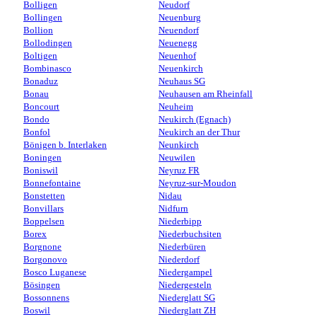
Bolligen
Neudorf
Bollingen
Neuenburg
Bollion
Neuendorf
Bollodingen
Neuenegg
Boltigen
Neuenhof
Bombinasco
Neuenkirch
Bonaduz
Neuhaus SG
Bonau
Neuhausen am Rheinfall
Boncourt
Neuheim
Bondo
Neukirch (Egnach)
Bonfol
Neukirch an der Thur
Bönigen b. Interlaken
Neunkirch
Boningen
Neuwilen
Boniswil
Neyruz FR
Bonnefontaine
Neyruz-sur-Moudon
Bonstetten
Nidau
Bonvillars
Nidfurn
Boppelsen
Niederbipp
Borex
Niederbuchsiten
Borgnone
Niederbüren
Borgonovo
Niederdorf
Bosco Luganese
Niedergampel
Bösingen
Niedergesteln
Bossonnens
Niederglatt SG
Boswil
Niederglatt ZH