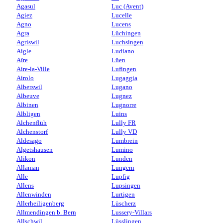
Agasul
Luc (Ayent)
Agiez
Lucelle
Agno
Lucens
Agra
Lüchingen
Agriswil
Luchsingen
Aigle
Ludiano
Aïre
Lüen
Aire-la-Ville
Lufingen
Airolo
Lugaggia
Alberswil
Lugano
Albeuve
Lugnez
Albinen
Lugnorre
Albligen
Luins
Alchenflüh
Lully FR
Alchenstorf
Lully VD
Aldesago
Lumbrein
Algetshausen
Lumino
Alikon
Lunden
Allaman
Lungern
Alle
Lupfig
Allens
Lupsingen
Allenwinden
Lurtigen
Allerheiligenberg
Lüscherz
Allmendingen b. Bern
Lussery-Villars
Allschwil
Lüsslingen