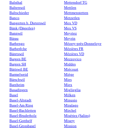
Balsthal
Mettendorf TG
Balterswil
Mettlen
Baltschieder
Mettmenstetten
Banco
Metzerlen
Bangerten b. Dieterswil
Mex VD
Bänk (Dägerlen)
Mex VS
Bannwil
Meyriez
Bärau
Meyrin
Barbengo
Mézery-près-Donneloye
Barberêche
Mézières FR
Bäretswil
Mézières VD
Bargen BE
Mezzovico
Bargen SH
Middes
Bäriswil BE
Miécourt
Barmelweid
Miège
Bärschwil
Mies
Barzheim
Miex
Basadingen
Miglieglia
Basel
Milken
Basel-Altstadt
Minusio
Basel-Am Ring
Miralago
Basel-Bachletten
Mirchel
Basel-Bruderholz
Misériez (Salins)
Basel-Gotthelf
Misery
Basel-Grossbasel
Mission