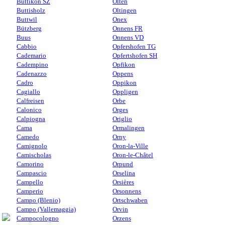
Buttikon SZ
Olten
Buttisholz
Oltingen
Buttwil
Onex
Bützberg
Onnens FR
Buus
Onnens VD
Cabbio
Opfershofen TG
Cademario
Opfertshofen SH
Cadempino
Opfikon
Cadenazzo
Oppens
Cadro
Oppikon
Cagiallo
Oppligen
Calfreisen
Orbe
Calonico
Orges
Calpiogna
Origlio
Cama
Ormalingen
Camedo
Orny
Camignolo
Oron-la-Ville
Camischolas
Oron-le-Châtel
Camorino
Orpund
Campascio
Orselina
Campello
Orsières
Camperio
Orsonnens
Campo (Blenio)
Ortschwaben
Campo (Vallemaggia)
Orvin
Campocologno
Orzens