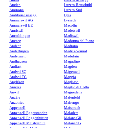
Amden
Luzern-Reussbühl
Aminona
Luzern-Süd
Amlikon-Bissegg
Lyss
Ammerswil AG
Lyssach
Ammerzwil BE
Macolin
Amriswil
Madetswil
Amsoldingen
Madiswil
Amsteg
Madonna del Piano
Andeer
Madrano
Andelfingen
Mädris-Vermol
Andermatt
Madulain
Andhausen
Magadino
Andiast
Magden
Andwil SG
Mägenwil
Andwil TG
Maggia
Anglikon
Magliaso
Anières
Maglio di Colla
Anwil
Magnedens
Anzère
Maienfeld
Anzonico
Mairengo
Appenzell
Maisprach
Appenzell Eggerstanden
Maladers
Appenzell Enggenhütten
Malans GR
Appenzell Meistersrüte
Malans SG