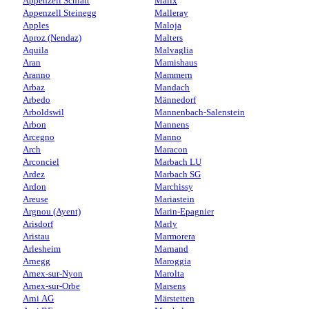
Appenzell Schlatt
Malix
Appenzell Steinegg
Malleray
Apples
Maloja
Aproz (Nendaz)
Malters
Aquila
Malvaglia
Aran
Mamishaus
Aranno
Mammern
Arbaz
Mandach
Arbedo
Männedorf
Arboldswil
Mannenbach-Salenstein
Arbon
Mannens
Arcegno
Manno
Arch
Maracon
Arconciel
Marbach LU
Ardez
Marbach SG
Ardon
Marchissy
Areuse
Mariastein
Argnou (Ayent)
Marin-Epagnier
Arisdorf
Marly
Aristau
Marmorera
Arlesheim
Marnand
Arnegg
Maroggia
Arnex-sur-Nyon
Marolta
Arnex-sur-Orbe
Marsens
Arni AG
Märstetten