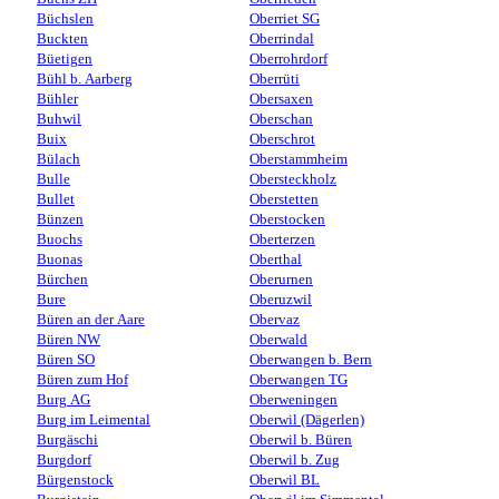
Büchslen
Oberriet SG
Buckten
Oberrindal
Büetigen
Oberrohrdorf
Bühl b. Aarberg
Oberrüti
Bühler
Obersaxen
Buhwil
Oberschan
Buix
Oberschrot
Bülach
Oberstammheim
Bulle
Obersteckholz
Bullet
Oberstetten
Bünzen
Oberstocken
Buochs
Oberterzen
Buonas
Oberthal
Bürchen
Oberurnen
Bure
Oberuzwil
Büren an der Aare
Obervaz
Büren NW
Oberwald
Büren SO
Oberwangen b. Bern
Büren zum Hof
Oberwangen TG
Burg AG
Oberweningen
Burg im Leimental
Oberwil (Dägerlen)
Burgäschi
Oberwil b. Büren
Burgdorf
Oberwil b. Zug
Bürgenstock
Oberwil BL