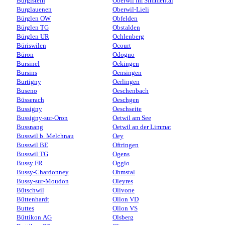
Burgistein
Oberwil im Simmental
Burglauenen
Oberwil-Lieli
Bürglen OW
Obfelden
Bürglen TG
Obstalden
Bürglen UR
Ochlenberg
Büriswilen
Ocourt
Büron
Odogno
Bursinel
Oekingen
Bursins
Oensingen
Burtigny
Oerlingen
Buseno
Oeschenbach
Büsserach
Oeschgen
Bussigny
Oeschseite
Bussigny-sur-Oron
Oetwil am See
Bussnang
Oetwil an der Limmat
Busswil b. Melchnau
Oey
Busswil BE
Oftringen
Busswil TG
Ogens
Bussy FR
Oggio
Bussy-Chardonney
Ohmstal
Bussy-sur-Moudon
Oleyres
Bütschwil
Olivone
Büttenhardt
Ollon VD
Buttes
Ollon VS
Büttikon AG
Olsberg