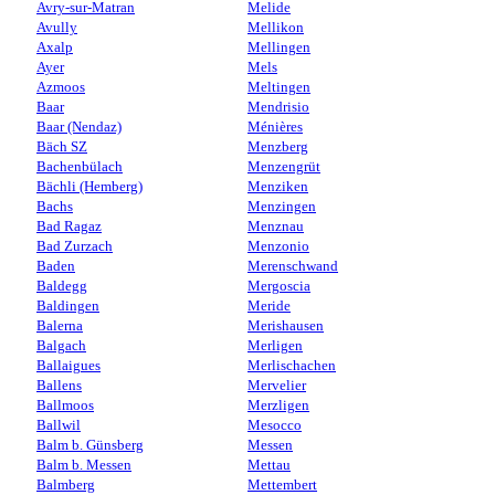
Avry-sur-Matran
Melide
Avully
Mellikon
Axalp
Mellingen
Ayer
Mels
Azmoos
Meltingen
Baar
Mendrisio
Baar (Nendaz)
Ménières
Bäch SZ
Menzberg
Bachenbülach
Menzengrüt
Bächli (Hemberg)
Menziken
Bachs
Menzingen
Bad Ragaz
Menznau
Bad Zurzach
Menzonio
Baden
Merenschwand
Baldegg
Mergoscia
Baldingen
Meride
Balerna
Merishausen
Balgach
Merligen
Ballaigues
Merlischachen
Ballens
Mervelier
Ballmoos
Merzligen
Ballwil
Mesocco
Balm b. Günsberg
Messen
Balm b. Messen
Mettau
Balmberg
Mettembert