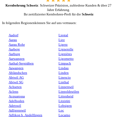
Kernbohrung Schweiz
: Schweizer Präzision, zufriedene Kunden & über 27
Jahre Erfahrung.
Ihr zertifizierter Kernbohren-Profi für die
Schweiz
In folgenden Regionenkönnen Sie auf uns vertrauen:
Aadorf
Liestal
Aarau
Liez
Aarau Rohr
Ligerz
Aarberg
Lignerolle
Aarburg
Lignières
Aarwangen
Ligornetto
Aathal-Seegräben
Limpach
Aawangen
Lindau
Abländschen
Linden
Abtwil AG
Linescio
Abtwil SG
Linthal
Achseten
Lipperswil
Aclens
Lippoldswilen
Acquarossa
Littenheid
Adelboden
Litzirüti
Adetswil
Lobsigen
Adligenswil
Loc
Adlikon b. Andelfingen
Locarno