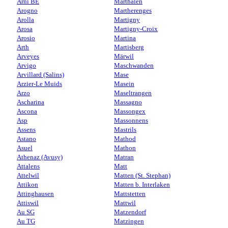
Arni BE
Marthalen
Arogno
Martherenges
Arolla
Martigny
Arosa
Martigny-Croix
Arosio
Martina
Arth
Martisberg
Arveyes
Märwil
Arvigo
Maschwanden
Arvillard (Salins)
Mase
Arzier-Le Muids
Masein
Arzo
Maseltrangen
Ascharina
Massagno
Ascona
Massongex
Asp
Massonnens
Assens
Mastrils
Astano
Mathod
Asuel
Mathon
Athenaz (Avusy)
Matran
Attalens
Matt
Attelwil
Matten (St. Stephan)
Attikon
Matten b. Interlaken
Attinghausen
Mattstetten
Attiswil
Mattwil
Au SG
Matzendorf
Au TG
Matzingen