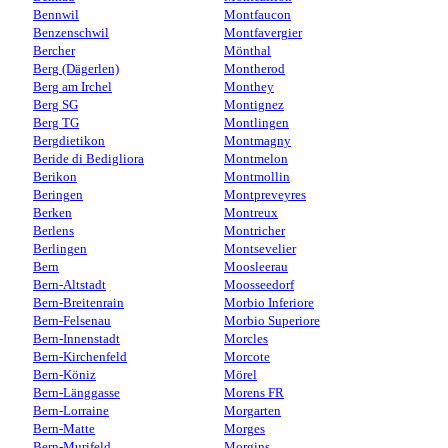
Bennwil
Montfaucon
Benzenschwil
Montfavergier
Bercher
Mönthal
Berg (Dägerlen)
Montherod
Berg am Irchel
Monthey
Berg SG
Montignez
Berg TG
Montlingen
Bergdietikon
Montmagny
Beride di Bedigliora
Montmelon
Berikon
Montmollin
Beringen
Montpreveyres
Berken
Montreux
Berlens
Montricher
Berlingen
Montsevelier
Bern
Moosleerau
Bern-Altstadt
Moosseedorf
Bern-Breitenrain
Morbio Inferiore
Bern-Felsenau
Morbio Superiore
Bern-Innenstadt
Morcles
Bern-Kirchenfeld
Morcote
Bern-Köniz
Mörel
Bern-Länggasse
Morens FR
Bern-Lorraine
Morgarten
Bern-Matte
Morges
Bern-Murifeld
Morgins