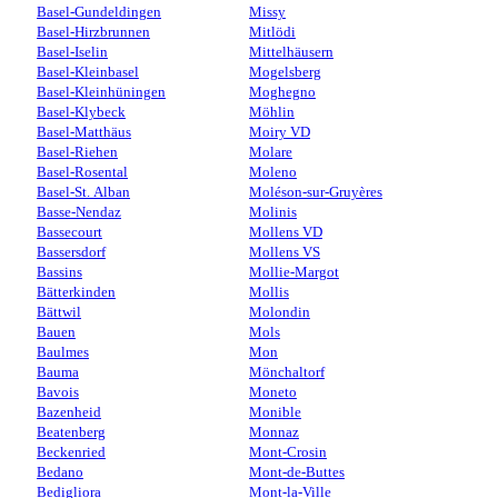
Basel-Gundeldingen
Missy
Basel-Hirzbrunnen
Mitlödi
Basel-Iselin
Mittelhäusern
Basel-Kleinbasel
Mogelsberg
Basel-Kleinhüningen
Moghegno
Basel-Klybeck
Möhlin
Basel-Matthäus
Moiry VD
Basel-Riehen
Molare
Basel-Rosental
Moleno
Basel-St. Alban
Moléson-sur-Gruyères
Basse-Nendaz
Molinis
Bassecourt
Mollens VD
Bassersdorf
Mollens VS
Bassins
Mollie-Margot
Bätterkinden
Mollis
Bättwil
Molondin
Bauen
Mols
Baulmes
Mon
Bauma
Mönchaltorf
Bavois
Moneto
Bazenheid
Monible
Beatenberg
Monnaz
Beckenried
Mont-Crosin
Bedano
Mont-de-Buttes
Bedigliora
Mont-la-Ville