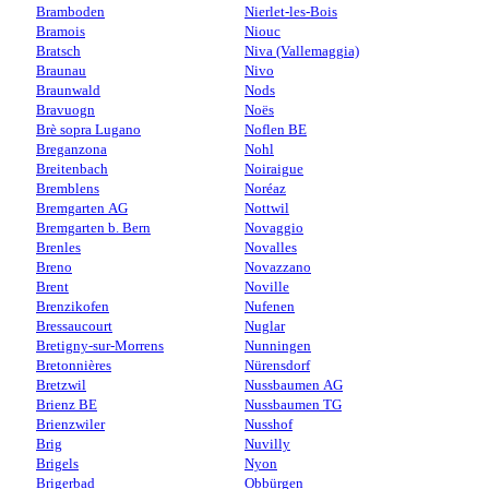
Bramboden
Nierlet-les-Bois
Bramois
Niouc
Bratsch
Niva (Vallemaggia)
Braunau
Nivo
Braunwald
Nods
Bravuogn
Noës
Brè sopra Lugano
Noflen BE
Breganzona
Nohl
Breitenbach
Noiraigue
Bremblens
Noréaz
Bremgarten AG
Nottwil
Bremgarten b. Bern
Novaggio
Brenles
Novalles
Breno
Novazzano
Brent
Noville
Brenzikofen
Nufenen
Bressaucourt
Nuglar
Bretigny-sur-Morrens
Nunningen
Bretonnières
Nürensdorf
Bretzwil
Nussbaumen AG
Brienz BE
Nussbaumen TG
Brienzwiler
Nusshof
Brig
Nuvilly
Brigels
Nyon
Brigerbad
Obbürgen