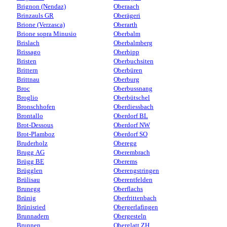
Brignon (Nendaz)
Oberaach
Brinzauls GR
Oberägeri
Brione (Verzasca)
Oberarth
Brione sopra Minusio
Oberbalm
Brislach
Oberbalmberg
Brissago
Oberbipp
Bristen
Oberbuchsiten
Brittern
Oberbüren
Brittnau
Oberburg
Broc
Oberbussnang
Broglio
Oberbütschel
Bronschhofen
Oberdiessbach
Brontallo
Oberdorf BL
Brot-Dessous
Oberdorf NW
Brot-Plamboz
Oberdorf SO
Bruderholz
Oberegg
Brugg AG
Oberembrach
Brügg BE
Oberems
Brügglen
Oberengstringen
Brülisau
Oberentfelden
Brunegg
Oberflachs
Brünig
Oberfrittenbach
Brünisried
Obergerlafingen
Brunnadern
Obergesteln
Brunnen
Oberglatt ZH