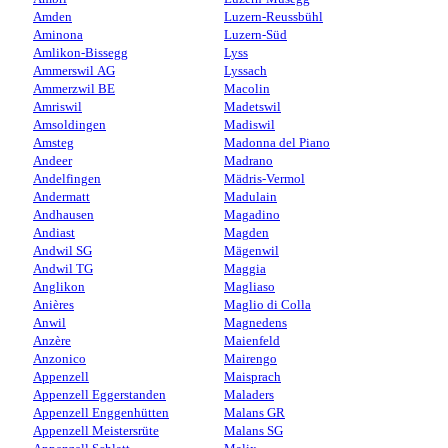
Amden
Luzern-Reussbühl
Aminona
Luzern-Süd
Amlikon-Bissegg
Lyss
Ammerswil AG
Lyssach
Ammerzwil BE
Macolin
Amriswil
Madetswil
Amsoldingen
Madiswil
Amsteg
Madonna del Piano
Andeer
Madrano
Andelfingen
Mädris-Vermol
Andermatt
Madulain
Andhausen
Magadino
Andiast
Magden
Andwil SG
Mägenwil
Andwil TG
Maggia
Anglikon
Magliaso
Anières
Maglio di Colla
Anwil
Magnedens
Anzère
Maienfeld
Anzonico
Mairengo
Appenzell
Maisprach
Appenzell Eggerstanden
Maladers
Appenzell Enggenhütten
Malans GR
Appenzell Meistersrüte
Malans SG