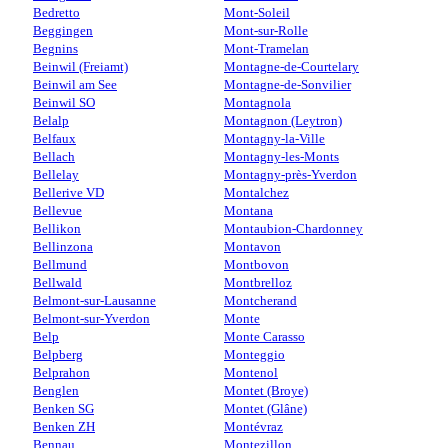
Bedretto
Mont-Soleil
Beggingen
Mont-sur-Rolle
Begnins
Mont-Tramelan
Beinwil (Freiamt)
Montagne-de-Courtelary
Beinwil am See
Montagne-de-Sonvilier
Beinwil SO
Montagnola
Belalp
Montagnon (Leytron)
Belfaux
Montagny-la-Ville
Bellach
Montagny-les-Monts
Bellelay
Montagny-près-Yverdon
Bellerive VD
Montalchez
Bellevue
Montana
Bellikon
Montaubion-Chardonney
Bellinzona
Montavon
Bellmund
Montbovon
Bellwald
Montbrelloz
Belmont-sur-Lausanne
Montcherand
Belmont-sur-Yverdon
Monte
Belp
Monte Carasso
Belpberg
Monteggio
Belprahon
Montenol
Benglen
Montet (Broye)
Benken SG
Montet (Glâne)
Benken ZH
Montévraz
Bennau
Montezillon