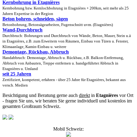
Kernbohrung in Etagnières
Kernbohrung bzw. Kernlochbohrung in Etagnières + 200km, seit mehr als 25
Jahren Expertise in der Region
Beton bohren, schneiden, sägen
Betonbohrung, Betonsägearbeiten, Fugenschnitt uvm. (Etagnières)
Wand-Durchbruch
Durchbruch: Bohrungen und Durchbruch von Wände, Beton, Mauer, Stein u.ä
in Etagnières, z.B. zum Erweitern von Räumen, Einbau von Türen u. Fenster,
Klimaanlage, Kamin-Einbau u. weitere
Demontage, Rückbau, Abbruch
Handabbruch: Demontage, Abbruch u. Rückbau, z.B. Balkon-Entfernung,
Abbruch von Anbauten, Treppe entfernen u. handgeführter Abbruch in
Etagnières u. Umland
seit 25 Jahren
Zertifiziert, kompetent, erfahren - über 25 Jahre für Etagnières, bekannt aus
versch. Medien
Besichtigung und Beratung gerne auch
direkt
in
Etagnières
vor Ort
- fragen Sie uns, wir beraten Sie gerne individuell und kostenlos im
gesamten Großraum Schweiz.
Mobil Schweiz: