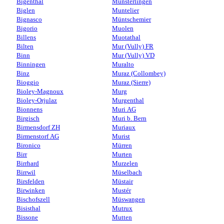
Bigenthal
Münsterlingen
Biglen
Muntelier
Bignasco
Müntschemier
Bigorio
Muolen
Billens
Muotathal
Bilten
Mur (Vully) FR
Binn
Mur (Vully) VD
Binningen
Muralto
Binz
Muraz (Collombey)
Bioggio
Muraz (Sierre)
Bioley-Magnoux
Murg
Bioley-Orjulaz
Murgenthal
Bionnens
Muri AG
Birgisch
Muri b. Bern
Birmensdorf ZH
Muriaux
Birmenstorf AG
Murist
Bironico
Mürren
Birr
Murten
Birrhard
Murzelen
Birrwil
Müselbach
Birsfelden
Müstair
Birwinken
Mustér
Bischofszell
Müswangen
Bisisthal
Mutrux
Bissone
Mutten