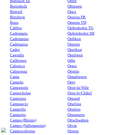
Buttikon SZ
Olten
Buttisholz
Oltingen
Buttwil
Onex
Bützberg
Onnens FR
Buus
Onnens VD
Cabbio
Opfershofen TG
Cademario
Opfertshofen SH
Cadempino
Opfikon
Cadenazzo
Oppens
Cadro
Oppikon
Cagiallo
Oppligen
Calfreisen
Orbe
Calonico
Orges
Calpiogna
Origlio
Cama
Ormalingen
Camedo
Orny
Camignolo
Oron-la-Ville
Camischolas
Oron-le-Châtel
Camorino
Orpund
Campascio
Orselina
Campello
Orsières
Camperio
Orsonnens
Campo (Blenio)
Ortschwaben
Campo (Vallemaggia)
Orvin
Campocologno
Orzens