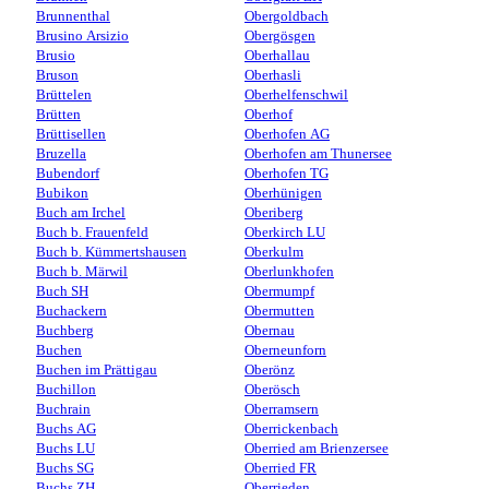
Brunnenthal
Obergoldbach
Brusino Arsizio
Obergösgen
Brusio
Oberhallau
Bruson
Oberhasli
Brüttelen
Oberhelfenschwil
Brütten
Oberhof
Brüttisellen
Oberhofen AG
Bruzella
Oberhofen am Thunersee
Bubendorf
Oberhofen TG
Bubikon
Oberhünigen
Buch am Irchel
Oberiberg
Buch b. Frauenfeld
Oberkirch LU
Buch b. Kümmertshausen
Oberkulm
Buch b. Märwil
Oberlunkhofen
Buch SH
Obermumpf
Buchackern
Obermutten
Buchberg
Obernau
Buchen
Oberneunforn
Buchen im Prättigau
Oberönz
Buchillon
Oberösch
Buchrain
Oberramsern
Buchs AG
Oberrickenbach
Buchs LU
Oberried am Brienzersee
Buchs SG
Oberried FR
Buchs ZH
Oberrieden