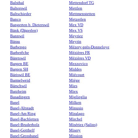
Balsthal
Mettendorf TG
Balterswil
Mettlen
Baltschieder
Mettmenstetten
Banco
Metzerlen
Bangerten b. Dieterswil
Mex VD
Bänk (Dägerlen)
Mex VS
Bannwil
Meyriez
Bärau
Meyrin
Barbengo
Mézery-près-Donneloye
Barberêche
Mézières FR
Bäretswil
Mézières VD
Bargen BE
Mezzovico
Bargen SH
Middes
Bäriswil BE
Miécourt
Barmelweid
Miège
Bärschwil
Mies
Barzheim
Miex
Basadingen
Miglieglia
Basel
Milken
Basel-Altstadt
Minusio
Basel-Am Ring
Miralago
Basel-Bachletten
Mirchel
Basel-Bruderholz
Misériez (Salins)
Basel-Gotthelf
Misery
Basel-Grossbasel
Mission