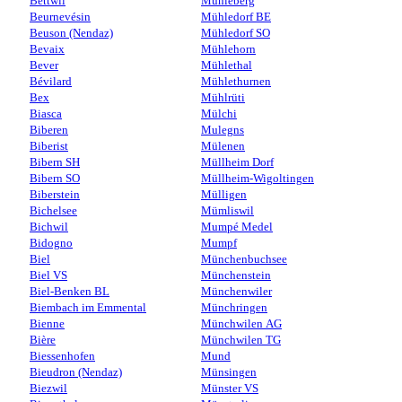
Bettwil
Mühleberg
Beurnevésin
Mühledorf BE
Beuson (Nendaz)
Mühledorf SO
Bevaix
Mühlehorn
Bever
Mühlethal
Bévilard
Mühlethurnen
Bex
Mühlrüti
Biasca
Mülchi
Biberen
Mulegns
Biberist
Mülenen
Bibern SH
Müllheim Dorf
Bibern SO
Müllheim-Wigoltingen
Biberstein
Mülligen
Bichelsee
Mümliswil
Bichwil
Mumpé Medel
Bidogno
Mumpf
Biel
Münchenbuchsee
Biel VS
Münchenstein
Biel-Benken BL
Münchenwiler
Biembach im Emmental
Münchringen
Bienne
Münchwilen AG
Bière
Münchwilen TG
Biessenhofen
Mund
Bieudron (Nendaz)
Münsingen
Biezwil
Münster VS