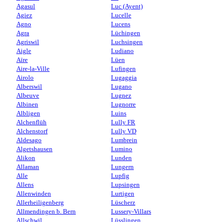
Agasul
Luc (Ayent)
Agiez
Lucelle
Agno
Lucens
Agra
Lüchingen
Agriswil
Luchsingen
Aigle
Ludiano
Aïre
Lüen
Aire-la-Ville
Lufingen
Airolo
Lugaggia
Alberswil
Lugano
Albeuve
Lugnez
Albinen
Lugnorre
Albligen
Luins
Alchenflüh
Lully FR
Alchenstorf
Lully VD
Aldesago
Lumbrein
Algetshausen
Lumino
Alikon
Lunden
Allaman
Lungern
Alle
Lupfig
Allens
Lupsingen
Allenwinden
Lurtigen
Allerheiligenberg
Lüscherz
Allmendingen b. Bern
Lussery-Villars
Allschwil
Lüsslingen