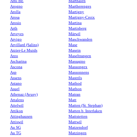
Arni BE
Marthalen
Arogno
Martherenges
Arolla
Martigny
Arosa
Martigny-Croix
Arosio
Martina
Arth
Martisberg
Arveyes
Märwil
Arvigo
Maschwanden
Arvillard (Salins)
Mase
Arzier-Le Muids
Masein
Arzo
Maseltrangen
Ascharina
Massagno
Ascona
Massongex
Asp
Massonnens
Assens
Mastrils
Astano
Mathod
Asuel
Mathon
Athenaz (Avusy)
Matran
Attalens
Matt
Attelwil
Matten (St. Stephan)
Attikon
Matten b. Interlaken
Attinghausen
Mattstetten
Attiswil
Mattwil
Au SG
Matzendorf
Au TG
Matzingen