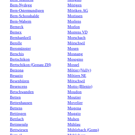
Bern-Nydegg
Mörigen
Bern-Ostermundigen
Möriken AG
Bern-Schosshalde
Morissen
Bern-Wabern
Morlens
Berneck
Morlon
Bernex
Morrens VD
Bernhardzell
Morschach
Berolle
Mörschwil
Beromünster
Mosen
Berschis
Mosnang
Bertschikon
Mosogno
Bertschikon (Gossau ZH)
Mossel
Berzona
Môtier (Vully)
Besazio
Môtiers NE
Besenbüren
Mötschwil
Besencens
Motto (Blenio)
Betschwanden
Moudon
Betten
Moutier
Bettenhausen
Movelier
Bettens
Mugena
Bettingen
Muggio
Bettlach
Muhen
Bettmeralp
Mühlau
Bettwiesen
Mühlebach (Goms)