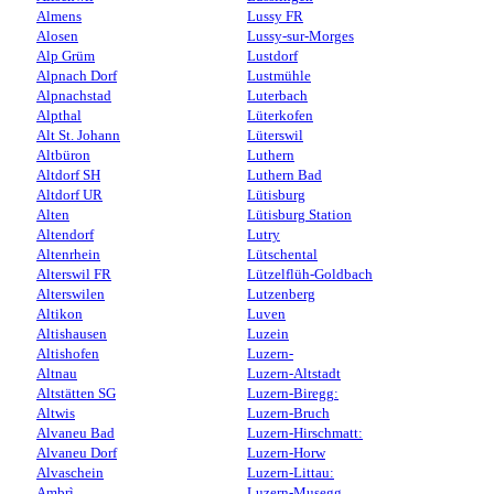
Almens
Lussy FR
Alosen
Lussy-sur-Morges
Alp Grüm
Lustdorf
Alpnach Dorf
Lustmühle
Alpnachstad
Luterbach
Alpthal
Lüterkofen
Alt St. Johann
Lüterswil
Altbüron
Luthern
Altdorf SH
Luthern Bad
Altdorf UR
Lütisburg
Alten
Lütisburg Station
Altendorf
Lutry
Altenrhein
Lütschental
Alterswil FR
Lützelflüh-Goldbach
Alterswilen
Lutzenberg
Altikon
Luven
Altishausen
Luzein
Altishofen
Luzern-
Altnau
Luzern-Altstadt
Altstätten SG
Luzern-Biregg:
Altwis
Luzern-Bruch
Alvaneu Bad
Luzern-Hirschmatt:
Alvaneu Dorf
Luzern-Horw
Alvaschein
Luzern-Littau:
Ambrì
Luzern-Musegg