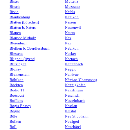
Bister
Muttenz
Bitsch
Muzzano
Bivio
Näfels
Blankenburg
Nänikon
Blatten (Lötschen)
Nassen
Blatten b. Naters
Nassenwil
Blauen
Naters
Blausee-Mitholz
Nax
Bleienbach
Naz
Bleiken b. Oberdiessbach
Nebikon
Blessens
Necker
Blignou (Ayent)
Neerach
Blitzingen
Neftenbach
Blonay
Neggio
Blumenstein
Neirivue
Böbikon
Némiaz (Chamoson)
Böckten
Nennigkofen
Bodio TI
Nenzlingen
Boécourt
Neschwil
Bofflens
Nesselnbach
Bogis-Bossey
Nesslau
Bogno
Netstal
Bôle
Neu St. Johann
Bolken
Neuägeri
Boll
Neuchâtel