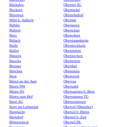
Büchslen
Oberriet SG
Buckten
Oberrindal
Büetigen
Oberrohrdorf
Bühl b. Aarberg
Oberrüti
Bühler
Obersaxen
Buhwil
Oberschan
Buix
Oberschrot
Bülach
Oberstammheim
Bulle
Obersteckholz
Bullet
Oberstetten
Bünzen
Oberstocken
Buochs
Oberterzen
Buonas
Oberthal
Bürchen
Oberurnen
Bure
Oberuzwil
Büren an der Aare
Obervaz
Büren NW
Oberwald
Büren SO
Oberwangen b. Bern
Büren zum Hof
Oberwangen TG
Burg AG
Oberweningen
Burg im Leimental
Oberwil (Dägerlen)
Burgäschi
Oberwil b. Büren
Burgdorf
Oberwil b. Zug
Bürgenstock
Oberwil BL