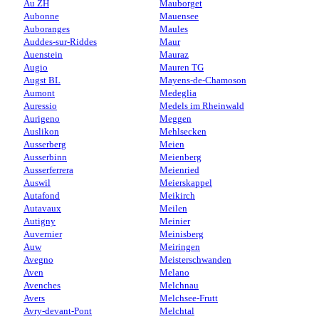
Au ZH
Mauborget
Aubonne
Mauensee
Auboranges
Maules
Auddes-sur-Riddes
Maur
Auenstein
Mauraz
Augio
Mauren TG
Augst BL
Mayens-de-Chamoson
Aumont
Medeglia
Auressio
Medels im Rheinwald
Aurigeno
Meggen
Auslikon
Mehlsecken
Ausserberg
Meien
Ausserbinn
Meienberg
Ausserferrera
Meienried
Auswil
Meierskappel
Autafond
Meikirch
Autavaux
Meilen
Autigny
Meinier
Auvernier
Meinisberg
Auw
Meiringen
Avegno
Meisterschwanden
Aven
Melano
Avenches
Melchnau
Avers
Melchsee-Frutt
Avry-devant-Pont
Melchtal