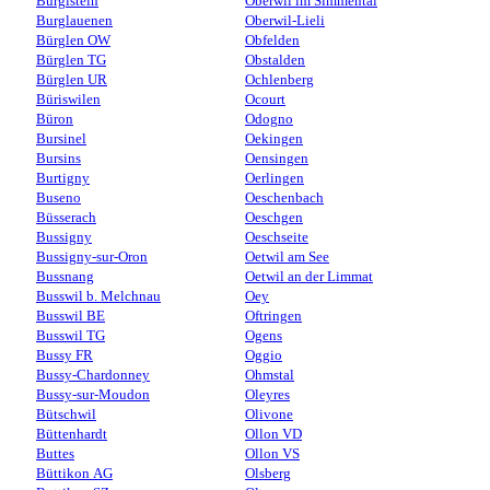
Burgistein
Oberwil im Simmental
Burglauenen
Oberwil-Lieli
Bürglen OW
Obfelden
Bürglen TG
Obstalden
Bürglen UR
Ochlenberg
Büriswilen
Ocourt
Büron
Odogno
Bursinel
Oekingen
Bursins
Oensingen
Burtigny
Oerlingen
Buseno
Oeschenbach
Büsserach
Oeschgen
Bussigny
Oeschseite
Bussigny-sur-Oron
Oetwil am See
Bussnang
Oetwil an der Limmat
Busswil b. Melchnau
Oey
Busswil BE
Oftringen
Busswil TG
Ogens
Bussy FR
Oggio
Bussy-Chardonney
Ohmstal
Bussy-sur-Moudon
Oleyres
Bütschwil
Olivone
Büttenhardt
Ollon VD
Buttes
Ollon VS
Büttikon AG
Olsberg