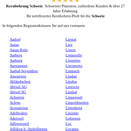
Kernbohrung Schweiz
: Schweizer Präzision, zufriedene Kunden & über 27
Jahre Erfahrung.
Ihr zertifizierter Kernbohren-Profi für die
Schweiz
In folgenden Regionenkönnen Sie auf uns vertrauen:
Aadorf
Liestal
Aarau
Liez
Aarau Rohr
Ligerz
Aarberg
Lignerolle
Aarburg
Lignières
Aarwangen
Ligornetto
Aathal-Seegräben
Limpach
Aawangen
Lindau
Abländschen
Linden
Abtwil AG
Linescio
Abtwil SG
Linthal
Achseten
Lipperswil
Aclens
Lippoldswilen
Acquarossa
Littenheid
Adelboden
Litzirüti
Adetswil
Lobsigen
Adligenswil
Loc
Adlikon b. Andelfingen
Locarno