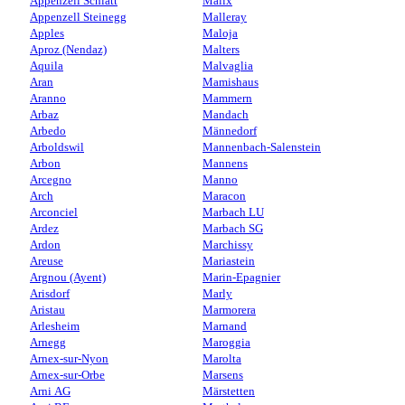
Appenzell Schlatt
Malix
Appenzell Steinegg
Malleray
Apples
Maloja
Aproz (Nendaz)
Malters
Aquila
Malvaglia
Aran
Mamishaus
Aranno
Mammern
Arbaz
Mandach
Arbedo
Männedorf
Arboldswil
Mannenbach-Salenstein
Arbon
Mannens
Arcegno
Manno
Arch
Maracon
Arconciel
Marbach LU
Ardez
Marbach SG
Ardon
Marchissy
Areuse
Mariastein
Argnou (Ayent)
Marin-Epagnier
Arisdorf
Marly
Aristau
Marmorera
Arlesheim
Marnand
Arnegg
Maroggia
Arnex-sur-Nyon
Marolta
Arnex-sur-Orbe
Marsens
Arni AG
Märstetten