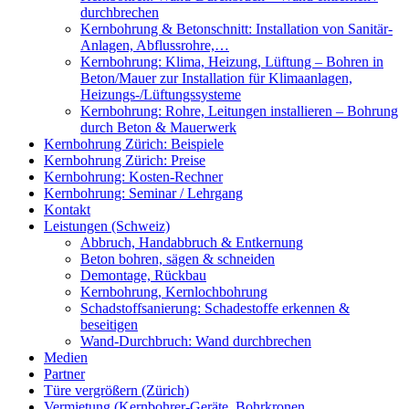
durchbrechen
Kernbohrung & Betonschnitt: Installation von Sanitär-
Anlagen, Abflussrohre,…
Kernbohrung: Klima, Heizung, Lüftung – Bohren in
Beton/Mauer zur Installation für Klimaanlagen,
Heizungs-/Lüftungssysteme
Kernbohrung: Rohre, Leitungen installieren – Bohrung
durch Beton & Mauerwerk
Kernbohrung Zürich: Beispiele
Kernbohrung Zürich: Preise
Kernbohrung: Kosten-Rechner
Kernbohrung: Seminar / Lehrgang
Kontakt
Leistungen (Schweiz)
Abbruch, Handabbruch & Entkernung
Beton bohren, sägen & schneiden
Demontage, Rückbau
Kernbohrung, Kernlochbohrung
Schadstoffsanierung: Schadestoffe erkennen &
beseitigen
Wand-Durchbruch: Wand durchbrechen
Medien
Partner
Türe vergrößern (Zürich)
Vermietung (Kernbohrer-Geräte, Bohrkronen