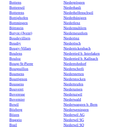
Bottens
Niedergösgen
Bottenwil
Niederhasli
Botterens
Niederhelfenschwil
Bottighofen
Niederhünigen
Bottmingen
Niederlenz
Böttstein
Niedermuhlern
Botyre (Ayent)
Niederneunforn
Boudevilliers
Niederönz
Boudry
Niederösch
Bougy-Villars
Niederrickenbach
Boulens
Niederried b. Interlaken
Bouloz
Niederried b. Kallnach
Bourg-St-Pierre
Niederrohrdorf
Bourguillon
Niederscherli
Bournens
Niederstetten
Bourrignon
Niederstocken
Boussens
Niederteufen
Bouveret
Niederurnen
Boveresse
Niederuzwil
Bovernier
Niederwald
Bowil
Niederwangen b. Bern
Bözberg
Niederweningen
Bözen
Niederwil AG
Braggio
Niederwil SG
Brail
Niederwil SO