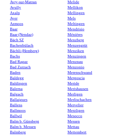
Avry-sur-Matran
Melide
Avully
Mellikon
Axalp
Mellingen
Ayer
Mels
Azmoos
Meltingen
Baar
Mendrisio
Baar (Nendaz)
Ménières
Bäch SZ
Menzberg
Bachenbülach
Menzengrüt
Bächli (Hemberg)
Menziken
Bachs
Menzingen
Bad Ragaz
Menznau
Bad Zurzach
Menzonio
Baden
Merenschwand
Baldegg
Mergoscia
Baldingen
Meride
Balerna
Merishausen
Balgach
Merligen
Ballaigues
Merlischachen
Ballens
Mervelier
Ballmoos
Merzligen
Ballwil
Mesocco
Balm b. Günsberg
Messen
Balm b. Messen
Mettau
Balmberg
Mettembert