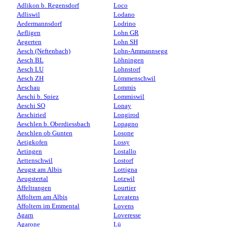
Adlikon b. Regensdorf
Loco
Adliswil
Lodano
Aedermannsdorf
Lodrino
Aefligen
Lohn GR
Aegerten
Lohn SH
Aesch (Neftenbach)
Lohn-Ammannsegg
Aesch BL
Löhningen
Aesch LU
Lohnstorf
Aesch ZH
Lömmenschwil
Aeschau
Lommis
Aeschi b. Spiez
Lommiswil
Aeschi SO
Lonay
Aeschiried
Longirod
Aeschlen b. Oberdiessbach
Lopagno
Aeschlen ob Gunten
Losone
Aetigkofen
Lossy
Aetingen
Lostallo
Aettenschwil
Lostorf
Aeugst am Albis
Lottigna
Aeugstertal
Lotzwil
Affeltrangen
Lourtier
Affoltern am Albis
Lovatens
Affoltern im Emmental
Lovens
Agarn
Loveresse
Agarone
Lü