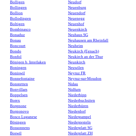
Bolligen
Neudorf
Bollingen
Neuenburg
Bollion
Neuendorf
Bollodingen
Neuenegg
Boltigen
Neuenhof
Bombinasco
Neuenkirch
Bonaduz
Neuhaus SG
Bonau
Neuhausen am Rheinfall
Boncourt
Neuheim
Bondo
Neukirch (Egnach)
Bonfol
Neukirch an der Thur
Bönigen b. Interlaken
Neunkirch
Boningen
Neuwilen
Boniswil
Neyruz FR
Bonnefontaine
Neyruz-sur-Moudon
Bonstetten
Nidau
Bonvillars
Nidfurn
Boppelsen
Niederbipp
Borex
Niederbuchsiten
Borgnone
Niederbüren
Borgonovo
Niederdorf
Bosco Luganese
Niedergampel
Bösingen
Niedergesteln
Bossonnens
Niederglatt SG
Boswil
Niederglatt ZH