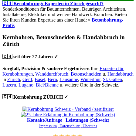
🇨🇭 Kernbohrung: Experten in Zürich gesucht?
Sonderkonditionen für Bauunternehmen, Bauträger, Architekten,
Installateure, Elektriker und weitere Handwerk-Branchen. Bieten
Sie Ihren Kunden Expertise aus einer Hand: »
Betonbohrung-
Profis
Kernbohren, Betonschneiden & Handabbruch in
Zürich
🇨🇭 seit über 27 Jahren ✓
Sorgfalt, Präzision & saubere Ergebnisser.
Ihre
Experten für
Kernbohrungen
,
Wanddurchbruch
,
Betonschneiden
u.
Handabbruch
in
Zürich
,
Genf
,
Basel
,
Bern
,
Lausanne
,
Winterthur
,
St. Gallen
,
Luzern
,
Lugano
,
Biel/Bienne
u. weitere Orte in der Schweiz.
🇨🇭 Kernbohrung ZÜRICH ✓
Kontakt/Anfrage
|
Leistungen (Schweiz)
Impressum |
Datenschutz |
Über uns