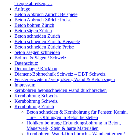
Treppe abreißen, …
Anfrage
Beton Abbruch Zürich: Beispiele
Beton Abbruch Zürich: Preise
Beton bohren Zürich
Beton sägen Zürich
Beton schneiden Zürich
Beton schneiden Zürich: Beispiele
Beton schneiden Zürich: Preise
beton-saegen-schneiden
Bohren & Sägen / Schweiz
Datenschutz
Demontage / Rückbau
Diament-Bohrtechnik Schweiz – DBT Schweiz
Fenster erweitern / vergrößern, Wand & Beton sägen
Impressum
kernbohren-betonschneiden-wand-durchbrechen
Kernbohrung Schweiz
Kernbohrung Schweiz
Kernbohrung Zürich
Beton schneiden & Kernbohrung für Fenster, Kamin,
Türe – Öffnungen in Beton herstellen
Hohlkernbohrung: Erkundungsbohrung in Beton,
Mauerwerk, Stein & harte Materialien
Kernbohren: Wand-Durchbruch – Wand entfernen /