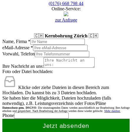
(0176) 668 798 44
Online-Service:
zur Anfrage
🇨🇭
Kernbohrung Zürich
🇨🇭
Name, Firma
*
eMail-Adresse
*
Vorwahl, Telefon
Ihre Nachricht an uns:
Foto oder Datei hochladen:
Klicke oder ziehe Dateien in diesen Bereich zum
Hochladen.
Du kannst bis zu 3 Dateien hochladen.
Sie haben hier die Möglichkeit, Dateien hochzuladen (falls
notwendig), z.B. Leistungsverzeichnis oder Fotos/Pläne
Datenschutz gem. DSGVO
: Die einzutragenden Daten werden ausschließlich zur Bearbeitung Ihre Anfrage
erhoben und gespeichert. Nach Bearbeitung der Anfrage werden diese wieder gelöscht.
Mehr darüber.
Phone
Jetzt absenden