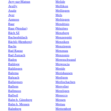
Avry-sur-Matran
Melide
Avully
Mellikon
Axalp
Mellingen
Ayer
Mels
Azmoos
Meltingen
Baar
Mendrisio
Baar (Nendaz)
Ménières
Bäch SZ
Menzberg
Bachenbülach
Menzengrüt
Bächli (Hemberg)
Menziken
Bachs
Menzingen
Bad Ragaz
Menznau
Bad Zurzach
Menzonio
Baden
Merenschwand
Baldegg
Mergoscia
Baldingen
Meride
Balerna
Merishausen
Balgach
Merligen
Ballaigues
Merlischachen
Ballens
Mervelier
Ballmoos
Merzligen
Ballwil
Mesocco
Balm b. Günsberg
Messen
Balm b. Messen
Mettau
Balmberg
Mettembert