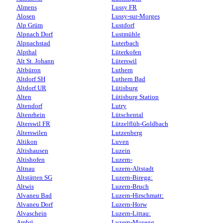
Almens
Lussy FR
Alosen
Lussy-sur-Morges
Alp Grüm
Lustdorf
Alpnach Dorf
Lustmühle
Alpnachstad
Luterbach
Alpthal
Lüterkofen
Alt St. Johann
Lüterswil
Altbüron
Luthern
Altdorf SH
Luthern Bad
Altdorf UR
Lütisburg
Alten
Lütisburg Station
Altendorf
Lutry
Altenrhein
Lütschental
Alterswil FR
Lützelflüh-Goldbach
Alterswilen
Lutzenberg
Altikon
Luven
Altishausen
Luzein
Altishofen
Luzern-
Altnau
Luzern-Altstadt
Altstätten SG
Luzern-Biregg:
Altwis
Luzern-Bruch
Alvaneu Bad
Luzern-Hirschmatt:
Alvaneu Dorf
Luzern-Horw
Alvaschein
Luzern-Littau:
Ambrì
Luzern-Musegg