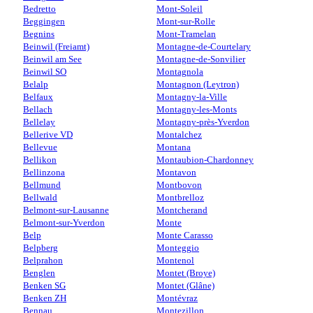
Bedretto
Mont-Soleil
Beggingen
Mont-sur-Rolle
Begnins
Mont-Tramelan
Beinwil (Freiamt)
Montagne-de-Courtelary
Beinwil am See
Montagne-de-Sonvilier
Beinwil SO
Montagnola
Belalp
Montagnon (Leytron)
Belfaux
Montagny-la-Ville
Bellach
Montagny-les-Monts
Bellelay
Montagny-près-Yverdon
Bellerive VD
Montalchez
Bellevue
Montana
Bellikon
Montaubion-Chardonney
Bellinzona
Montavon
Bellmund
Montbovon
Bellwald
Montbrelloz
Belmont-sur-Lausanne
Montcherand
Belmont-sur-Yverdon
Monte
Belp
Monte Carasso
Belpberg
Monteggio
Belprahon
Montenol
Benglen
Montet (Broye)
Benken SG
Montet (Glâne)
Benken ZH
Montévraz
Bennau
Montezillon