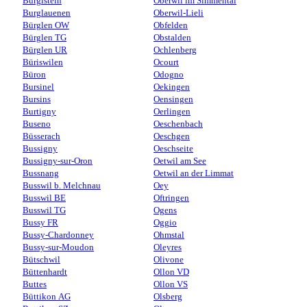
Burgistein
Oberwil im Simmental
Burglauenen
Oberwil-Lieli
Bürglen OW
Obfelden
Bürglen TG
Obstalden
Bürglen UR
Ochlenberg
Büriswilen
Ocourt
Büron
Odogno
Bursinel
Oekingen
Bursins
Oensingen
Burtigny
Oerlingen
Buseno
Oeschenbach
Büsserach
Oeschgen
Bussigny
Oeschseite
Bussigny-sur-Oron
Oetwil am See
Bussnang
Oetwil an der Limmat
Busswil b. Melchnau
Oey
Busswil BE
Oftringen
Busswil TG
Ogens
Bussy FR
Oggio
Bussy-Chardonney
Ohmstal
Bussy-sur-Moudon
Oleyres
Bütschwil
Olivone
Büttenhardt
Ollon VD
Buttes
Ollon VS
Büttikon AG
Olsberg