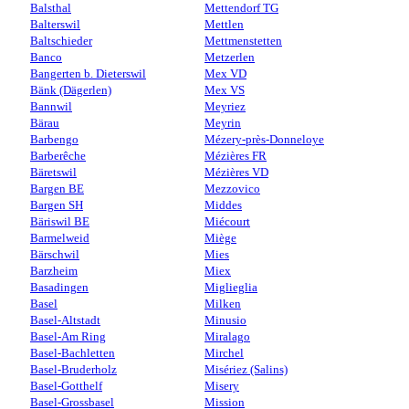
Balsthal
Mettendorf TG
Balterswil
Mettlen
Baltschieder
Mettmenstetten
Banco
Metzerlen
Bangerten b. Dieterswil
Mex VD
Bänk (Dägerlen)
Mex VS
Bannwil
Meyriez
Bärau
Meyrin
Barbengo
Mézery-près-Donneloye
Barberêche
Mézières FR
Bäretswil
Mézières VD
Bargen BE
Mezzovico
Bargen SH
Middes
Bäriswil BE
Miécourt
Barmelweid
Miège
Bärschwil
Mies
Barzheim
Miex
Basadingen
Miglieglia
Basel
Milken
Basel-Altstadt
Minusio
Basel-Am Ring
Miralago
Basel-Bachletten
Mirchel
Basel-Bruderholz
Misériez (Salins)
Basel-Gotthelf
Misery
Basel-Grossbasel
Mission