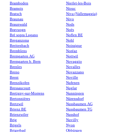
Bramboden
Nierlet-les-Bois
Bramois
Niouc
Bratsch
Niva (Vallemaggia)
Braunau
Nivo
Braunwald
Nods
Bravuogn
Noës
Brè sopra Lugano
Noflen BE
Breganzona
Nohl
Breitenbach
Noiraigue
Bremblens
Noréaz
Bremgarten AG
Nottwil
Bremgarten b. Bern
Novaggio
Brenles
Novalles
Breno
Novazzano
Brent
Noville
Brenzikofen
Nufenen
Bressaucourt
Nuglar
Bretigny-sur-Morrens
Nunningen
Bretonnières
Nürensdorf
Bretzwil
Nussbaumen AG
Brienz BE
Nussbaumen TG
Brienzwiler
Nusshof
Brig
Nuvilly
Brigels
Nyon
Brigerbad
Obbürgen