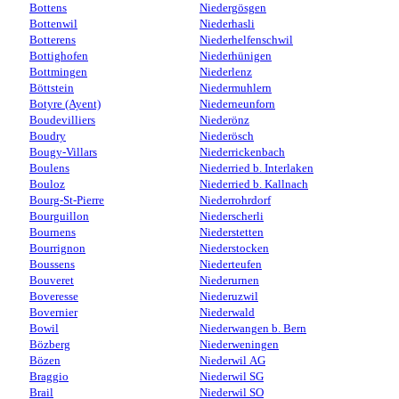
Bottens
Niedergösgen
Bottenwil
Niederhasli
Botterens
Niederhelfenschwil
Bottighofen
Niederhünigen
Bottmingen
Niederlenz
Böttstein
Niedermuhlern
Botyre (Ayent)
Niederneunforn
Boudevilliers
Niederönz
Boudry
Niederösch
Bougy-Villars
Niederrickenbach
Boulens
Niederried b. Interlaken
Bouloz
Niederried b. Kallnach
Bourg-St-Pierre
Niederrohrdorf
Bourguillon
Niederscherli
Bournens
Niederstetten
Bourrignon
Niederstocken
Boussens
Niederteufen
Bouveret
Niederurnen
Boveresse
Niederuzwil
Bovernier
Niederwald
Bowil
Niederwangen b. Bern
Bözberg
Niederweningen
Bözen
Niederwil AG
Braggio
Niederwil SG
Brail
Niederwil SO