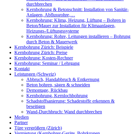
durchbrechen
Kernbohrung & Betonschnitt: Installation von Sanitär-
Anlagen, Abflussrohre,…
Kernbohrung: Klima, Heizung, Lüftung – Bohren in
Beton/Mauer zur Installation für Klimaanlagen,
Heizungs-/Lüftungssysteme
Kernbohrung: Rohre, Leitungen installieren – Bohrung
durch Beton & Mauerwerk
Kernbohrung Zürich: Beispiele
Kernbohrung Zürich: Preise
Kernbohrung: Kosten-Rechner
Kernbohrung: Seminar / Lehrgang
Kontakt
Leistungen (Schweiz)
Abbruch, Handabbruch & Entkernung
Beton bohren, sägen & schneiden
Demontage, Rückbau
Kernbohrung, Kernlochbohrung
Schadstoffsanierung: Schadestoffe erkennen &
beseitigen
Wand-Durchbruch: Wand durchbrechen
Medien
Partner
Türe vergrößern (Zürich)
Vermietung (Kernbohrer-Geräte, Bohrkronen