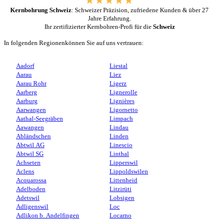
Kernbohrung Schweiz
: Schweizer Präzision, zufriedene Kunden & über 27
Jahre Erfahrung.
Ihr zertifizierter Kernbohren-Profi für die
Schweiz
In folgenden Regionenkönnen Sie auf uns vertrauen:
Aadorf
Liestal
Aarau
Liez
Aarau Rohr
Ligerz
Aarberg
Lignerolle
Aarburg
Lignières
Aarwangen
Ligornetto
Aathal-Seegräben
Limpach
Aawangen
Lindau
Abländschen
Linden
Abtwil AG
Linescio
Abtwil SG
Linthal
Achseten
Lipperswil
Aclens
Lippoldswilen
Acquarossa
Littenheid
Adelboden
Litzirüti
Adetswil
Lobsigen
Adligenswil
Loc
Adlikon b. Andelfingen
Locarno