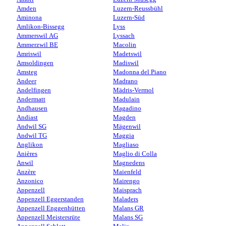
Amden
Luzern-Reussbühl
Aminona
Luzern-Süd
Amlikon-Bissegg
Lyss
Ammerswil AG
Lyssach
Ammerzwil BE
Macolin
Amriswil
Madetswil
Amsoldingen
Madiswil
Amsteg
Madonna del Piano
Andeer
Madrano
Andelfingen
Mädris-Vermol
Andermatt
Madulain
Andhausen
Magadino
Andiast
Magden
Andwil SG
Mägenwil
Andwil TG
Maggia
Anglikon
Magliaso
Anières
Maglio di Colla
Anwil
Magnedens
Anzère
Maienfeld
Anzonico
Mairengo
Appenzell
Maisprach
Appenzell Eggerstanden
Maladers
Appenzell Enggenhütten
Malans GR
Appenzell Meistersrüte
Malans SG