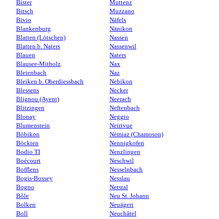
Bister
Muttenz
Bitsch
Muzzano
Bivio
Näfels
Blankenburg
Nänikon
Blatten (Lötschen)
Nassen
Blatten b. Naters
Nassenwil
Blauen
Naters
Blausee-Mitholz
Nax
Bleienbach
Naz
Bleiken b. Oberdiessbach
Nebikon
Blessens
Necker
Blignou (Ayent)
Neerach
Blitzingen
Neftenbach
Blonay
Neggio
Blumenstein
Neirivue
Böbikon
Némiaz (Chamoson)
Böckten
Nennigkofen
Bodio TI
Nenzlingen
Boécourt
Neschwil
Bofflens
Nesselnbach
Bogis-Bossey
Nesslau
Bogno
Netstal
Bôle
Neu St. Johann
Bolken
Neuägeri
Boll
Neuchâtel