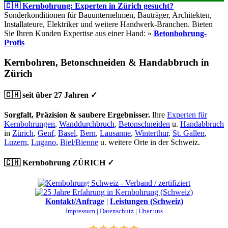
🇨🇭 Kernbohrung: Experten in Zürich gesucht?
Sonderkonditionen für Bauunternehmen, Bauträger, Architekten,
Installateure, Elektriker und weitere Handwerk-Branchen. Bieten
Sie Ihren Kunden Expertise aus einer Hand: »
Betonbohrung-
Profis
Kernbohren, Betonschneiden & Handabbruch in
Zürich
🇨🇭 seit über 27 Jahren ✓
Sorgfalt, Präzision & saubere Ergebnisser.
Ihre
Experten für
Kernbohrungen
,
Wanddurchbruch
,
Betonschneiden
u.
Handabbruch
in
Zürich
,
Genf
,
Basel
,
Bern
,
Lausanne
,
Winterthur
,
St. Gallen
,
Luzern
,
Lugano
,
Biel/Bienne
u. weitere Orte in der Schweiz.
🇨🇭 Kernbohrung ZÜRICH ✓
Kontakt/Anfrage
|
Leistungen (Schweiz)
Impressum |
Datenschutz |
Über uns