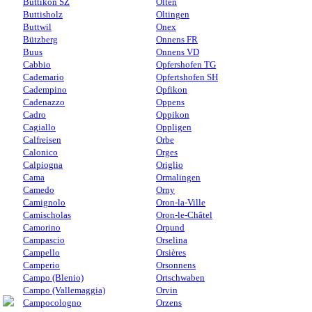
Buttikon SZ
Olten
Buttisholz
Oltingen
Buttwil
Onex
Bützberg
Onnens FR
Buus
Onnens VD
Cabbio
Opfershofen TG
Cademario
Opfertshofen SH
Cadempino
Opfikon
Cadenazzo
Oppens
Cadro
Oppikon
Cagiallo
Oppligen
Calfreisen
Orbe
Calonico
Orges
Calpiogna
Origlio
Cama
Ormalingen
Camedo
Orny
Camignolo
Oron-la-Ville
Camischolas
Oron-le-Châtel
Camorino
Orpund
Campascio
Orselina
Campello
Orsières
Camperio
Orsonnens
Campo (Blenio)
Ortschwaben
Campo (Vallemaggia)
Orvin
Campocologno
Orzens