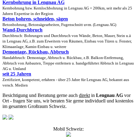
Kernbohrung in Lengnau AG
Kernbohrung bzw. Kernlochbohrung in Lengnau AG + 200km, seit mehr als 25
Jahren Expertise in der Region
Beton bohren, schneiden, sägen
Betonbohrung, Betonsägearbeiten, Fugenschnitt uvm. (Lengnau AG)
Wand-Durchbruch
Durchbruch: Bohrungen und Durchbruch von Wände, Beton, Mauer, Stein u.ä
in Lengnau AG, z.B. zum Erweitern von Räumen, Einbau von Türen u. Fenster,
Klimaanlage, Kamin-Einbau u. weitere
Demontage, Rückbau, Abbruch
Handabbruch: Demontage, Abbruch u. Rückbau, z.B. Balkon-Entfernung,
Abbruch von Anbauten, Treppe entfernen u. handgeführter Abbruch in Lengnau
AG u. Umland
seit 25 Jahren
Zertifiziert, kompetent, erfahren - über 25 Jahre für Lengnau AG, bekannt aus
versch. Medien
Besichtigung und Beratung gerne auch
direkt
in
Lengnau AG
vor
Ort - fragen Sie uns, wir beraten Sie gerne individuell und kostenlos
im gesamten Großraum Schweiz.
Mobil Schweiz: