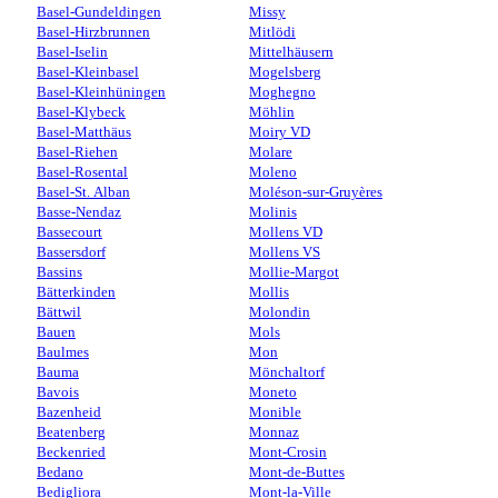
Basel-Gundeldingen
Missy
Basel-Hirzbrunnen
Mitlödi
Basel-Iselin
Mittelhäusern
Basel-Kleinbasel
Mogelsberg
Basel-Kleinhüningen
Moghegno
Basel-Klybeck
Möhlin
Basel-Matthäus
Moiry VD
Basel-Riehen
Molare
Basel-Rosental
Moleno
Basel-St. Alban
Moléson-sur-Gruyères
Basse-Nendaz
Molinis
Bassecourt
Mollens VD
Bassersdorf
Mollens VS
Bassins
Mollie-Margot
Bätterkinden
Mollis
Bättwil
Molondin
Bauen
Mols
Baulmes
Mon
Bauma
Mönchaltorf
Bavois
Moneto
Bazenheid
Monible
Beatenberg
Monnaz
Beckenried
Mont-Crosin
Bedano
Mont-de-Buttes
Bedigliora
Mont-la-Ville