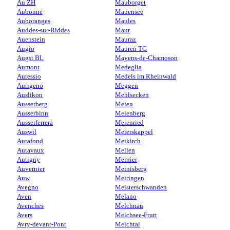
Au ZH
Mauborget
Aubonne
Mauensee
Auboranges
Maules
Auddes-sur-Riddes
Maur
Auenstein
Mauraz
Augio
Mauren TG
Augst BL
Mayens-de-Chamoson
Aumont
Medeglia
Auressio
Medels im Rheinwald
Aurigeno
Meggen
Auslikon
Mehlsecken
Ausserberg
Meien
Ausserbinn
Meienberg
Ausserferrera
Meienried
Auswil
Meierskappel
Autafond
Meikirch
Autavaux
Meilen
Autigny
Meinier
Auvernier
Meinisberg
Auw
Meiringen
Avegno
Meisterschwanden
Aven
Melano
Avenches
Melchnau
Avers
Melchsee-Frutt
Avry-devant-Pont
Melchtal