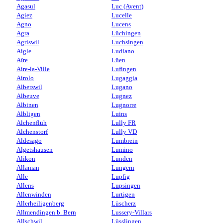
Agasul
Luc (Ayent)
Agiez
Lucelle
Agno
Lucens
Agra
Lüchingen
Agriswil
Luchsingen
Aigle
Ludiano
Aïre
Lüen
Aire-la-Ville
Lufingen
Airolo
Lugaggia
Alberswil
Lugano
Albeuve
Lugnez
Albinen
Lugnorre
Albligen
Luins
Alchenflüh
Lully FR
Alchenstorf
Lully VD
Aldesago
Lumbrein
Algetshausen
Lumino
Alikon
Lunden
Allaman
Lungern
Alle
Lupfig
Allens
Lupsingen
Allenwinden
Lurtigen
Allerheiligenberg
Lüscherz
Allmendingen b. Bern
Lussery-Villars
Allschwil
Lüsslingen