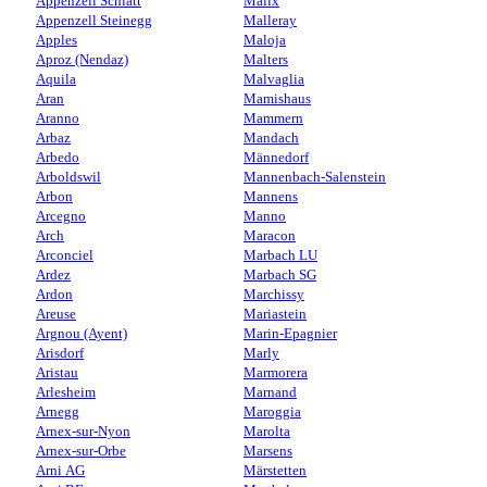
Appenzell Schlatt
Malix
Appenzell Steinegg
Malleray
Apples
Maloja
Aproz (Nendaz)
Malters
Aquila
Malvaglia
Aran
Mamishaus
Aranno
Mammern
Arbaz
Mandach
Arbedo
Männedorf
Arboldswil
Mannenbach-Salenstein
Arbon
Mannens
Arcegno
Manno
Arch
Maracon
Arconciel
Marbach LU
Ardez
Marbach SG
Ardon
Marchissy
Areuse
Mariastein
Argnou (Ayent)
Marin-Epagnier
Arisdorf
Marly
Aristau
Marmorera
Arlesheim
Marnand
Arnegg
Maroggia
Arnex-sur-Nyon
Marolta
Arnex-sur-Orbe
Marsens
Arni AG
Märstetten