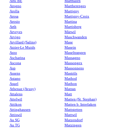
Arni BE
Marthalen
Arogno
Martherenges
Arolla
Martigny
Arosa
Martigny-Croix
Arosio
Martina
Arth
Martisberg
Arveyes
Märwil
Arvigo
Maschwanden
Arvillard (Salins)
Mase
Arzier-Le Muids
Masein
Arzo
Maseltrangen
Ascharina
Massagno
Ascona
Massongex
Asp
Massonnens
Assens
Mastrils
Astano
Mathod
Asuel
Mathon
Athenaz (Avusy)
Matran
Attalens
Matt
Attelwil
Matten (St. Stephan)
Attikon
Matten b. Interlaken
Attinghausen
Mattstetten
Attiswil
Mattwil
Au SG
Matzendorf
Au TG
Matzingen