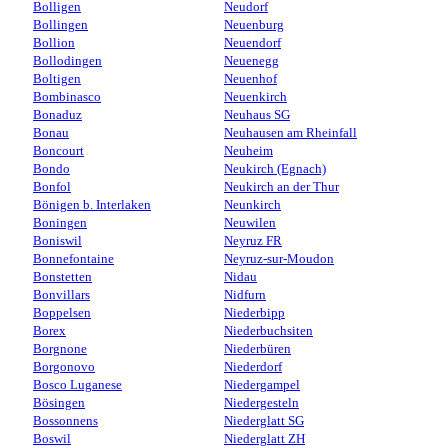
Bolligen
Neudorf
Bollingen
Neuenburg
Bollion
Neuendorf
Bollodingen
Neuenegg
Boltigen
Neuenhof
Bombinasco
Neuenkirch
Bonaduz
Neuhaus SG
Bonau
Neuhausen am Rheinfall
Boncourt
Neuheim
Bondo
Neukirch (Egnach)
Bonfol
Neukirch an der Thur
Bönigen b. Interlaken
Neunkirch
Boningen
Neuwilen
Boniswil
Neyruz FR
Bonnefontaine
Neyruz-sur-Moudon
Bonstetten
Nidau
Bonvillars
Nidfurn
Boppelsen
Niederbipp
Borex
Niederbuchsiten
Borgnone
Niederbüren
Borgonovo
Niederdorf
Bosco Luganese
Niedergampel
Bösingen
Niedergesteln
Bossonnens
Niederglatt SG
Boswil
Niederglatt ZH