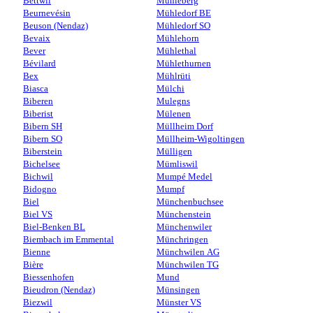
Bettwil
Mühleberg
Beurnevésin
Mühledorf BE
Beuson (Nendaz)
Mühledorf SO
Bevaix
Mühlehorn
Bever
Mühlethal
Bévilard
Mühlethurnen
Bex
Mühlrüti
Biasca
Mülchi
Biberen
Mulegns
Biberist
Mülenen
Bibern SH
Müllheim Dorf
Bibern SO
Müllheim-Wigoltingen
Biberstein
Mülligen
Bichelsee
Mümliswil
Bichwil
Mumpé Medel
Bidogno
Mumpf
Biel
Münchenbuchsee
Biel VS
Münchenstein
Biel-Benken BL
Münchenwiler
Biembach im Emmental
Münchringen
Bienne
Münchwilen AG
Bière
Münchwilen TG
Biessenhofen
Mund
Bieudron (Nendaz)
Münsingen
Biezwil
Münster VS