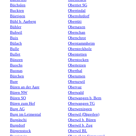
Büchslen
Oberriet SG
Buckten
Oberrindal
Büetigen
Oberrohrdorf
Bühl b. Aarberg
Oberrüti
Bühler
Obersaxen
Buhwil
Oberschan
Buix
Oberschrot
Bülach
Oberstammheim
Bulle
Obersteckholz
Bullet
Oberstetten
Bünzen
Oberstocken
Buochs
Oberterzen
Buonas
Oberthal
Bürchen
Oberurnen
Bure
Oberuzwil
Büren an der Aare
Obervaz
Büren NW
Oberwald
Büren SO
Oberwangen b. Bern
Büren zum Hof
Oberwangen TG
Burg AG
Oberweningen
Burg im Leimental
Oberwil (Dägerlen)
Burgäschi
Oberwil b. Büren
Burgdorf
Oberwil b. Zug
Bürgenstock
Oberwil BL