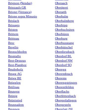
Brignon (Nendaz)
Oberaach
Brinzauls GR
Oberägeri
Brione (Verzasca)
Oberarth
Brione sopra Minusio
Oberbalm
Brislach
Oberbalmberg
Brissago
Oberbipp
Bristen
Oberbuchsiten
Brittern
Oberbüren
Brittnau
Oberburg
Broc
Oberbussnang
Broglio
Oberbütschel
Bronschhofen
Oberdiessbach
Brontallo
Oberdorf BL
Brot-Dessous
Oberdorf NW
Brot-Plamboz
Oberdorf SO
Bruderholz
Oberegg
Brugg AG
Oberembrach
Brügg BE
Oberems
Brügglen
Oberengstringen
Brülisau
Oberentfelden
Brunegg
Oberflachs
Brünig
Oberfrittenbach
Brünisried
Obergerlafingen
Brunnadern
Obergesteln
Brunnen
Oberglatt ZH