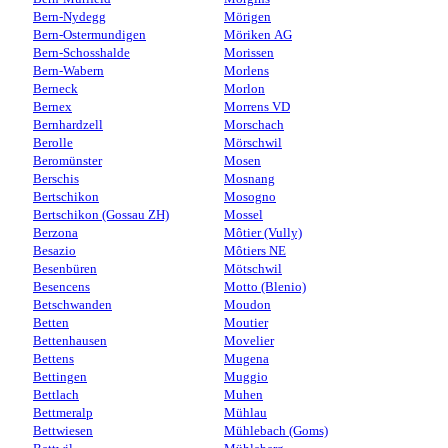
Bern-Nydegg
Mörigen
Bern-Ostermundigen
Möriken AG
Bern-Schosshalde
Morissen
Bern-Wabern
Morlens
Berneck
Morlon
Bernex
Morrens VD
Bernhardzell
Morschach
Berolle
Mörschwil
Beromünster
Mosen
Berschis
Mosnang
Bertschikon
Mosogno
Bertschikon (Gossau ZH)
Mossel
Berzona
Môtier (Vully)
Besazio
Môtiers NE
Besenbüren
Mötschwil
Besencens
Motto (Blenio)
Betschwanden
Moudon
Betten
Moutier
Bettenhausen
Movelier
Bettens
Mugena
Bettingen
Muggio
Bettlach
Muhen
Bettmeralp
Mühlau
Bettwiesen
Mühlebach (Goms)