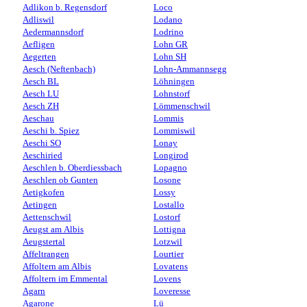
Adlikon b. Regensdorf
Loco
Adliswil
Lodano
Aedermannsdorf
Lodrino
Aefligen
Lohn GR
Aegerten
Lohn SH
Aesch (Neftenbach)
Lohn-Ammannsegg
Aesch BL
Löhningen
Aesch LU
Lohnstorf
Aesch ZH
Lömmenschwil
Aeschau
Lommis
Aeschi b. Spiez
Lommiswil
Aeschi SO
Lonay
Aeschiried
Longirod
Aeschlen b. Oberdiessbach
Lopagno
Aeschlen ob Gunten
Losone
Aetigkofen
Lossy
Aetingen
Lostallo
Aettenschwil
Lostorf
Aeugst am Albis
Lottigna
Aeugstertal
Lotzwil
Affeltrangen
Lourtier
Affoltern am Albis
Lovatens
Affoltern im Emmental
Lovens
Agarn
Loveresse
Agarone
Lü