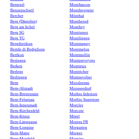
Bennwil
Montfaucon
Benzenschwil
Montfavergier
Bercher
Mönthal
Berg (Dägerlen)
Montherod
Berg am Irchel
Monthey
Berg SG
Montignez
Berg TG
Montlingen
Bergdietikon
Montmagny
Beride di Bedigliora
Montmelon
Berikon
Montmollin
Beringen
Montpreveyres
Berken
Montreux
Berlens
Montricher
Berlingen
Montsevelier
Bern
Moosleerau
Bern-Altstadt
Moosseedorf
Bern-Breitenrain
Morbio Inferiore
Bern-Felsenau
Morbio Superiore
Bern-Innenstadt
Morcles
Bern-Kirchenfeld
Morcote
Bern-Köniz
Mörel
Bern-Länggasse
Morens FR
Bern-Lorraine
Morgarten
Bern-Matte
Morges
Bern-Murifeld
Morgins