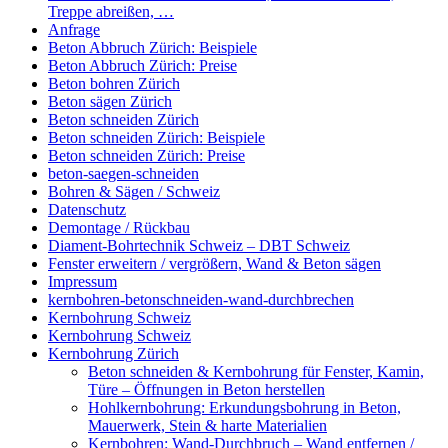
Treppe abreißen, …
Anfrage
Beton Abbruch Zürich: Beispiele
Beton Abbruch Zürich: Preise
Beton bohren Zürich
Beton sägen Zürich
Beton schneiden Zürich
Beton schneiden Zürich: Beispiele
Beton schneiden Zürich: Preise
beton-saegen-schneiden
Bohren & Sägen / Schweiz
Datenschutz
Demontage / Rückbau
Diament-Bohrtechnik Schweiz – DBT Schweiz
Fenster erweitern / vergrößern, Wand & Beton sägen
Impressum
kernbohren-betonschneiden-wand-durchbrechen
Kernbohrung Schweiz
Kernbohrung Schweiz
Kernbohrung Zürich
Beton schneiden & Kernbohrung für Fenster, Kamin,
Türe – Öffnungen in Beton herstellen
Hohlkernbohrung: Erkundungsbohrung in Beton,
Mauerwerk, Stein & harte Materialien
Kernbohren: Wand-Durchbruch – Wand entfernen /