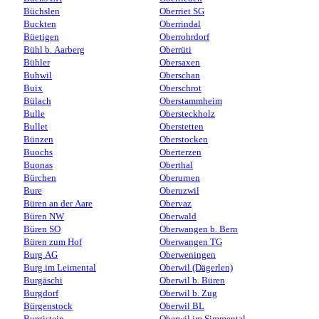
Büchslen
Oberriet SG
Buckten
Oberrindal
Büetigen
Oberrohrdorf
Bühl b. Aarberg
Oberrüti
Bühler
Obersaxen
Buhwil
Oberschan
Buix
Oberschrot
Bülach
Oberstammheim
Bulle
Obersteckholz
Bullet
Oberstetten
Bünzen
Oberstocken
Buochs
Oberterzen
Buonas
Oberthal
Bürchen
Oberurnen
Bure
Oberuzwil
Büren an der Aare
Obervaz
Büren NW
Oberwald
Büren SO
Oberwangen b. Bern
Büren zum Hof
Oberwangen TG
Burg AG
Oberweningen
Burg im Leimental
Oberwil (Dägerlen)
Burgäschi
Oberwil b. Büren
Burgdorf
Oberwil b. Zug
Bürgenstock
Oberwil BL
Burgistein
Oberwil im Simmental