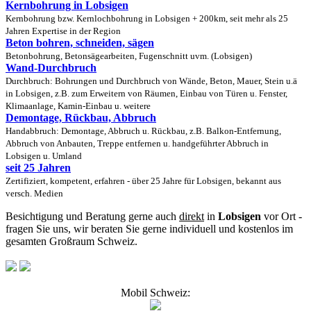
Kernbohrung in Lobsigen
Kernbohrung bzw. Kernlochbohrung in Lobsigen + 200km, seit mehr als 25
Jahren Expertise in der Region
Beton bohren, schneiden, sägen
Betonbohrung, Betonsägearbeiten, Fugenschnitt uvm. (Lobsigen)
Wand-Durchbruch
Durchbruch: Bohrungen und Durchbruch von Wände, Beton, Mauer, Stein u.ä
in Lobsigen, z.B. zum Erweitern von Räumen, Einbau von Türen u. Fenster,
Klimaanlage, Kamin-Einbau u. weitere
Demontage, Rückbau, Abbruch
Handabbruch: Demontage, Abbruch u. Rückbau, z.B. Balkon-Entfernung,
Abbruch von Anbauten, Treppe entfernen u. handgeführter Abbruch in
Lobsigen u. Umland
seit 25 Jahren
Zertifiziert, kompetent, erfahren - über 25 Jahre für Lobsigen, bekannt aus
versch. Medien
Besichtigung und Beratung gerne auch
direkt
in
Lobsigen
vor Ort -
fragen Sie uns, wir beraten Sie gerne individuell und kostenlos im
gesamten Großraum Schweiz.
Mobil Schweiz: