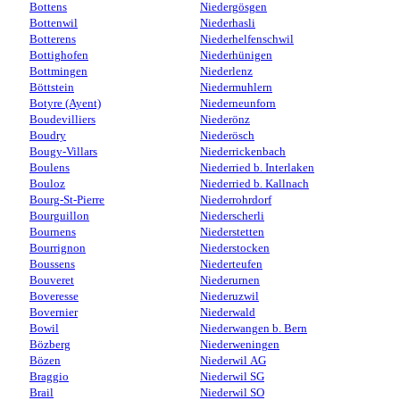
Bottens
Niedergösgen
Bottenwil
Niederhasli
Botterens
Niederhelfenschwil
Bottighofen
Niederhünigen
Bottmingen
Niederlenz
Böttstein
Niedermuhlern
Botyre (Ayent)
Niederneunforn
Boudevilliers
Niederönz
Boudry
Niederösch
Bougy-Villars
Niederrickenbach
Boulens
Niederried b. Interlaken
Bouloz
Niederried b. Kallnach
Bourg-St-Pierre
Niederrohrdorf
Bourguillon
Niederscherli
Bournens
Niederstetten
Bourrignon
Niederstocken
Boussens
Niederteufen
Bouveret
Niederurnen
Boveresse
Niederuzwil
Bovernier
Niederwald
Bowil
Niederwangen b. Bern
Bözberg
Niederweningen
Bözen
Niederwil AG
Braggio
Niederwil SG
Brail
Niederwil SO