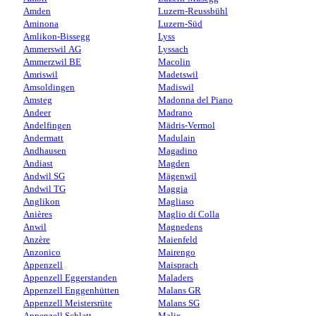
Amden
Luzern-Reussbühl
Aminona
Luzern-Süd
Amlikon-Bissegg
Lyss
Ammerswil AG
Lyssach
Ammerzwil BE
Macolin
Amriswil
Madetswil
Amsoldingen
Madiswil
Amsteg
Madonna del Piano
Andeer
Madrano
Andelfingen
Mädris-Vermol
Andermatt
Madulain
Andhausen
Magadino
Andiast
Magden
Andwil SG
Mägenwil
Andwil TG
Maggia
Anglikon
Magliaso
Anières
Maglio di Colla
Anwil
Magnedens
Anzère
Maienfeld
Anzonico
Mairengo
Appenzell
Maisprach
Appenzell Eggerstanden
Maladers
Appenzell Enggenhütten
Malans GR
Appenzell Meistersrüte
Malans SG
Appenzell Schlatt
Malix