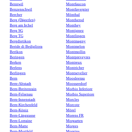
Bennwil
Montfaucon
Benzenschwil
Montfavergier
Bercher
Mönthal
Berg (Dägerlen)
Montherod
Berg am Irchel
Monthey
Berg SG
Montignez
Berg TG
Montlingen
Bergdietikon
Montmagny
Beride di Bedigliora
Montmelon
Berikon
Montmollin
Beringen
Montpreveyres
Berken
Montreux
Berlens
Montricher
Berlingen
Montsevelier
Bern
Moosleerau
Bern-Altstadt
Moosseedorf
Bern-Breitenrain
Morbio Inferiore
Bern-Felsenau
Morbio Superiore
Bern-Innenstadt
Morcles
Bern-Kirchenfeld
Morcote
Bern-Köniz
Mörel
Bern-Länggasse
Morens FR
Bern-Lorraine
Morgarten
Bern-Matte
Morges
Bern-Murifeld
Morgins