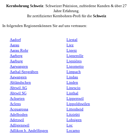
Kernbohrung Schweiz
: Schweizer Präzision, zufriedene Kunden & über 27
Jahre Erfahrung.
Ihr zertifizierter Kernbohren-Profi für die
Schweiz
In folgenden Regionenkönnen Sie auf uns vertrauen:
Aadorf
Liestal
Aarau
Liez
Aarau Rohr
Ligerz
Aarberg
Lignerolle
Aarburg
Lignières
Aarwangen
Ligornetto
Aathal-Seegräben
Limpach
Aawangen
Lindau
Abländschen
Linden
Abtwil AG
Linescio
Abtwil SG
Linthal
Achseten
Lipperswil
Aclens
Lippoldswilen
Acquarossa
Littenheid
Adelboden
Litzirüti
Adetswil
Lobsigen
Adligenswil
Loc
Adlikon b. Andelfingen
Locarno