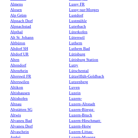
Almens
Lussy FR
Alosen
Lussy-sur-Morges
Alp Grüm
Lustdorf
Alpnach Dorf
Lustmühle
Alpnachstad
Luterbach
Alpthal
Lüterkofen
Alt St. Johann
Lüterswil
Altbüron
Luthern
Altdorf SH
Luthern Bad
Altdorf UR
Lütisburg
Alten
Lütisburg Station
Altendorf
Lutry
Altenrhein
Lütschental
Alterswil FR
Lützelflüh-Goldbach
Alterswilen
Lutzenberg
Altikon
Luven
Altishausen
Luzein
Altishofen
Luzern-
Altnau
Luzern-Altstadt
Altstätten SG
Luzern-Biregg:
Altwis
Luzern-Bruch
Alvaneu Bad
Luzern-Hirschmatt:
Alvaneu Dorf
Luzern-Horw
Alvaschein
Luzern-Littau:
Ambrì
Luzern-Musegg