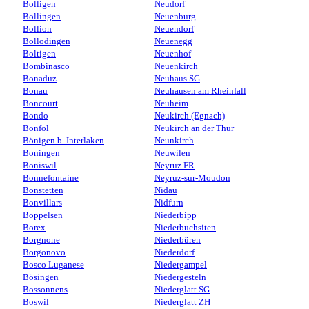
Bolligen
Neudorf
Bollingen
Neuenburg
Bollion
Neuendorf
Bollodingen
Neuenegg
Boltigen
Neuenhof
Bombinasco
Neuenkirch
Bonaduz
Neuhaus SG
Bonau
Neuhausen am Rheinfall
Boncourt
Neuheim
Bondo
Neukirch (Egnach)
Bonfol
Neukirch an der Thur
Bönigen b. Interlaken
Neunkirch
Boningen
Neuwilen
Boniswil
Neyruz FR
Bonnefontaine
Neyruz-sur-Moudon
Bonstetten
Nidau
Bonvillars
Nidfurn
Boppelsen
Niederbipp
Borex
Niederbuchsiten
Borgnone
Niederbüren
Borgonovo
Niederdorf
Bosco Luganese
Niedergampel
Bösingen
Niedergesteln
Bossonnens
Niederglatt SG
Boswil
Niederglatt ZH