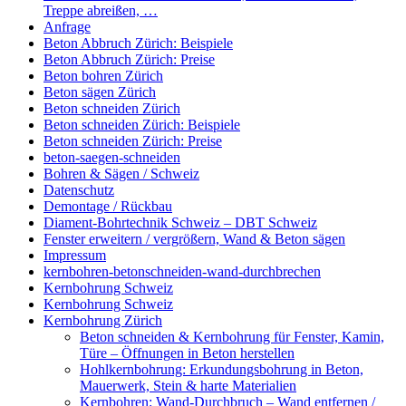
Treppe abreißen, …
Anfrage
Beton Abbruch Zürich: Beispiele
Beton Abbruch Zürich: Preise
Beton bohren Zürich
Beton sägen Zürich
Beton schneiden Zürich
Beton schneiden Zürich: Beispiele
Beton schneiden Zürich: Preise
beton-saegen-schneiden
Bohren & Sägen / Schweiz
Datenschutz
Demontage / Rückbau
Diament-Bohrtechnik Schweiz – DBT Schweiz
Fenster erweitern / vergrößern, Wand & Beton sägen
Impressum
kernbohren-betonschneiden-wand-durchbrechen
Kernbohrung Schweiz
Kernbohrung Schweiz
Kernbohrung Zürich
Beton schneiden & Kernbohrung für Fenster, Kamin,
Türe – Öffnungen in Beton herstellen
Hohlkernbohrung: Erkundungsbohrung in Beton,
Mauerwerk, Stein & harte Materialien
Kernbohren: Wand-Durchbruch – Wand entfernen /