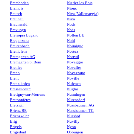
Bramboden
Nierlet-les-Bois
Bramois
Niouc
Bratsch
Niva (Vallemaggia)
Braunau
Nivo
Braunwald
Nods
Bravuogn
Noës
Brè sopra Lugano
Noflen BE
Breganzona
Nohl
Breitenbach
Noiraigue
Bremblens
Noréaz
Bremgarten AG
Nottwil
Bremgarten b. Bern
Novaggio
Brenles
Novalles
Breno
Novazzano
Brent
Noville
Brenzikofen
Nufenen
Bressaucourt
Nuglar
Bretigny-sur-Morrens
Nunningen
Bretonnières
Nürensdorf
Bretzwil
Nussbaumen AG
Brienz BE
Nussbaumen TG
Brienzwiler
Nusshof
Brig
Nuvilly
Brigels
Nyon
Brigerbad
Obbürgen