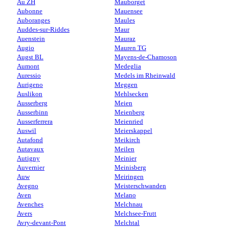
Au ZH
Mauborget
Aubonne
Mauensee
Auboranges
Maules
Auddes-sur-Riddes
Maur
Auenstein
Mauraz
Augio
Mauren TG
Augst BL
Mayens-de-Chamoson
Aumont
Medeglia
Auressio
Medels im Rheinwald
Aurigeno
Meggen
Auslikon
Mehlsecken
Ausserberg
Meien
Ausserbinn
Meienberg
Ausserferrera
Meienried
Auswil
Meierskappel
Autafond
Meikirch
Autavaux
Meilen
Autigny
Meinier
Auvernier
Meinisberg
Auw
Meiringen
Avegno
Meisterschwanden
Aven
Melano
Avenches
Melchnau
Avers
Melchsee-Frutt
Avry-devant-Pont
Melchtal