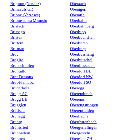
Brignon (Nendaz)
Oberaach
Brinzauls GR
Oberägeri
Brione (Verzasca)
Oberarth
Brione sopra Minusio
Oberbalm
Brislach
Oberbalmberg
Brissago
Oberbipp
Bristen
Oberbuchsiten
Brittern
Oberbüren
Brittnau
Oberburg
Broc
Oberbussnang
Broglio
Oberbütschel
Bronschhofen
Oberdiessbach
Brontallo
Oberdorf BL
Brot-Dessous
Oberdorf NW
Brot-Plamboz
Oberdorf SO
Bruderholz
Oberegg
Brugg AG
Oberembrach
Brügg BE
Oberems
Brügglen
Oberengstringen
Brülisau
Oberentfelden
Brunegg
Oberflachs
Brünig
Oberfrittenbach
Brünisried
Obergerlafingen
Brunnadern
Obergesteln
Brunnen
Oberglatt ZH