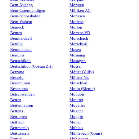
Bern-Nydegg
Mörigen
Bern-Ostermundigen
Möriken AG
Bern-Schosshalde
Morissen
Bern-Wabern
Morlens
Berneck
Morlon
Bernex
Morrens VD
Bernhardzell
Morschach
Berolle
Mörschwil
Beromünster
Mosen
Berschis
Mosnang
Bertschikon
Mosogno
Bertschikon (Gossau ZH)
Mossel
Berzona
Môtier (Vully)
Besazio
Môtiers NE
Besenbüren
Mötschwil
Besencens
Motto (Blenio)
Betschwanden
Moudon
Betten
Moutier
Bettenhausen
Movelier
Bettens
Mugena
Bettingen
Muggio
Bettlach
Muhen
Bettmeralp
Mühlau
Bettwiesen
Mühlebach (Goms)
Bettwil
Mühleberg