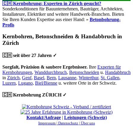
🇨🇭 Kernbohrung: Experten in Zürich gesucht?
Sonderkonditionen für Bauunternehmen, Bauträger, Architekten,
Installateure, Elektriker und weitere Handwerk-Branchen. Bieten
Sie Ihren Kunden Expertise aus einer Hand: »
Betonbohrung-
Profis
Kernbohren, Betonschneiden & Handabbruch in
Zürich
🇨🇭 seit über 27 Jahren ✓
Sorgfalt, Präzision & saubere Ergebnisser.
Ihre
Experten für
Kernbohrungen
,
Wanddurchbruch
,
Betonschneiden
u.
Handabbruch
in
Zürich
,
Genf
,
Basel
,
Bern
,
Lausanne
,
Winterthur
,
St. Gallen
,
Luzern
,
Lugano
,
Biel/Bienne
u. weitere Orte in der Schweiz.
🇨🇭 Kernbohrung ZÜRICH ✓
Kontakt/Anfrage
|
Leistungen (Schweiz)
Impressum |
Datenschutz |
Über uns