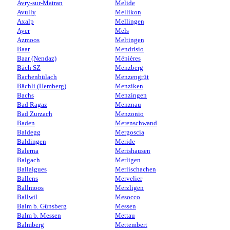
Avry-sur-Matran
Melide
Avully
Mellikon
Axalp
Mellingen
Ayer
Mels
Azmoos
Meltingen
Baar
Mendrisio
Baar (Nendaz)
Ménières
Bäch SZ
Menzberg
Bachenbülach
Menzengrüt
Bächli (Hemberg)
Menziken
Bachs
Menzingen
Bad Ragaz
Menznau
Bad Zurzach
Menzonio
Baden
Merenschwand
Baldegg
Mergoscia
Baldingen
Meride
Balerna
Merishausen
Balgach
Merligen
Ballaigues
Merlischachen
Ballens
Mervelier
Ballmoos
Merzligen
Ballwil
Mesocco
Balm b. Günsberg
Messen
Balm b. Messen
Mettau
Balmberg
Mettembert