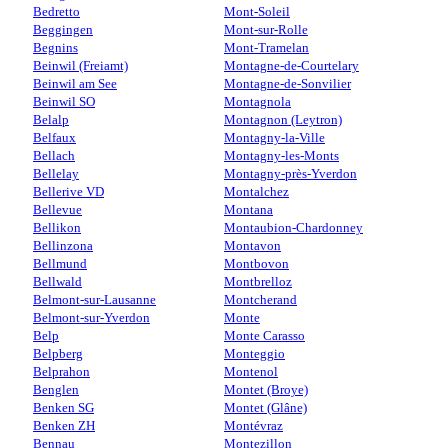
Bedretto
Mont-Soleil
Beggingen
Mont-sur-Rolle
Begnins
Mont-Tramelan
Beinwil (Freiamt)
Montagne-de-Courtelary
Beinwil am See
Montagne-de-Sonvilier
Beinwil SO
Montagnola
Belalp
Montagnon (Leytron)
Belfaux
Montagny-la-Ville
Bellach
Montagny-les-Monts
Bellelay
Montagny-près-Yverdon
Bellerive VD
Montalchez
Bellevue
Montana
Bellikon
Montaubion-Chardonney
Bellinzona
Montavon
Bellmund
Montbovon
Bellwald
Montbrelloz
Belmont-sur-Lausanne
Montcherand
Belmont-sur-Yverdon
Monte
Belp
Monte Carasso
Belpberg
Monteggio
Belprahon
Montenol
Benglen
Montet (Broye)
Benken SG
Montet (Glâne)
Benken ZH
Montévraz
Bennau
Montezillon