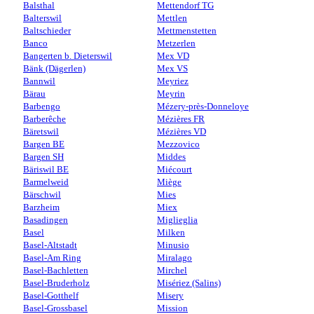
Balsthal
Mettendorf TG
Balterswil
Mettlen
Baltschieder
Mettmenstetten
Banco
Metzerlen
Bangerten b. Dieterswil
Mex VD
Bänk (Dägerlen)
Mex VS
Bannwil
Meyriez
Bärau
Meyrin
Barbengo
Mézery-près-Donneloye
Barberêche
Mézières FR
Bäretswil
Mézières VD
Bargen BE
Mezzovico
Bargen SH
Middes
Bäriswil BE
Miécourt
Barmelweid
Miège
Bärschwil
Mies
Barzheim
Miex
Basadingen
Miglieglia
Basel
Milken
Basel-Altstadt
Minusio
Basel-Am Ring
Miralago
Basel-Bachletten
Mirchel
Basel-Bruderholz
Misériez (Salins)
Basel-Gotthelf
Misery
Basel-Grossbasel
Mission