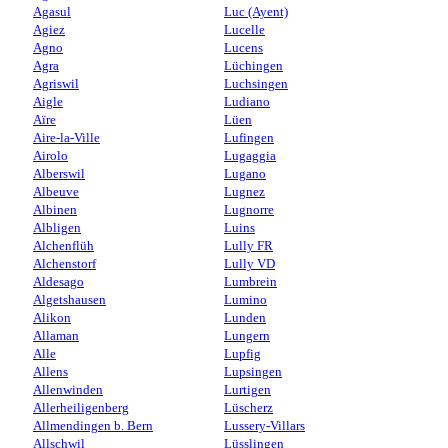
Agasul
Luc (Ayent)
Agiez
Lucelle
Agno
Lucens
Agra
Lüchingen
Agriswil
Luchsingen
Aigle
Ludiano
Aïre
Lüen
Aire-la-Ville
Lufingen
Airolo
Lugaggia
Alberswil
Lugano
Albeuve
Lugnez
Albinen
Lugnorre
Albligen
Luins
Alchenflüh
Lully FR
Alchenstorf
Lully VD
Aldesago
Lumbrein
Algetshausen
Lumino
Alikon
Lunden
Allaman
Lungern
Alle
Lupfig
Allens
Lupsingen
Allenwinden
Lurtigen
Allerheiligenberg
Lüscherz
Allmendingen b. Bern
Lussery-Villars
Allschwil
Lüsslingen