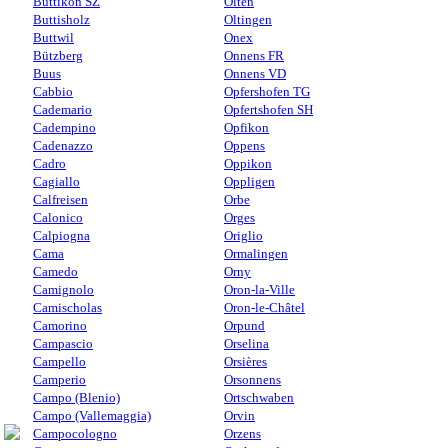
Buttikon SZ
Olten
Buttisholz
Oltingen
Buttwil
Onex
Bützberg
Onnens FR
Buus
Onnens VD
Cabbio
Opfershofen TG
Cademario
Opfertshofen SH
Cadempino
Opfikon
Cadenazzo
Oppens
Cadro
Oppikon
Cagiallo
Oppligen
Calfreisen
Orbe
Calonico
Orges
Calpiogna
Origlio
Cama
Ormalingen
Camedo
Orny
Camignolo
Oron-la-Ville
Camischolas
Oron-le-Châtel
Camorino
Orpund
Campascio
Orselina
Campello
Orsières
Camperio
Orsonnens
Campo (Blenio)
Ortschwaben
Campo (Vallemaggia)
Orvin
Campocologno
Orzens