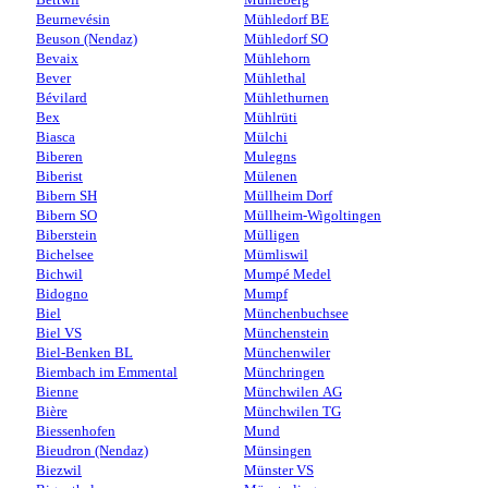
Beurnevésin
Mühledorf BE
Beuson (Nendaz)
Mühledorf SO
Bevaix
Mühlehorn
Bever
Mühlethal
Bévilard
Mühlethurnen
Bex
Mühlrüti
Biasca
Mülchi
Biberen
Mulegns
Biberist
Mülenen
Bibern SH
Müllheim Dorf
Bibern SO
Müllheim-Wigoltingen
Biberstein
Mülligen
Bichelsee
Mümliswil
Bichwil
Mumpé Medel
Bidogno
Mumpf
Biel
Münchenbuchsee
Biel VS
Münchenstein
Biel-Benken BL
Münchenwiler
Biembach im Emmental
Münchringen
Bienne
Münchwilen AG
Bière
Münchwilen TG
Biessenhofen
Mund
Bieudron (Nendaz)
Münsingen
Biezwil
Münster VS