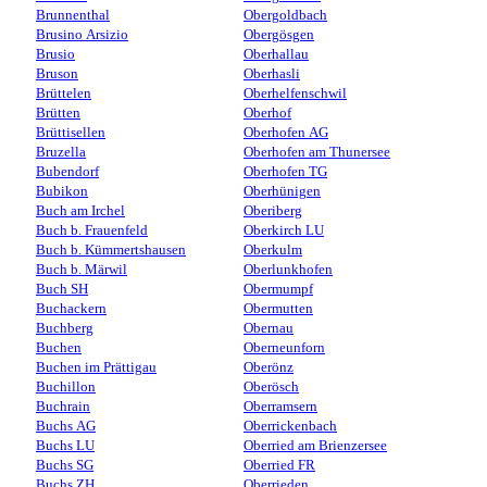
Brunnenthal
Obergoldbach
Brusino Arsizio
Obergösgen
Brusio
Oberhallau
Bruson
Oberhasli
Brüttelen
Oberhelfenschwil
Brütten
Oberhof
Brüttisellen
Oberhofen AG
Bruzella
Oberhofen am Thunersee
Bubendorf
Oberhofen TG
Bubikon
Oberhünigen
Buch am Irchel
Oberiberg
Buch b. Frauenfeld
Oberkirch LU
Buch b. Kümmertshausen
Oberkulm
Buch b. Märwil
Oberlunkhofen
Buch SH
Obermumpf
Buchackern
Obermutten
Buchberg
Obernau
Buchen
Oberneunforn
Buchen im Prättigau
Oberönz
Buchillon
Oberösch
Buchrain
Oberramsern
Buchs AG
Oberrickenbach
Buchs LU
Oberried am Brienzersee
Buchs SG
Oberried FR
Buchs ZH
Oberrieden