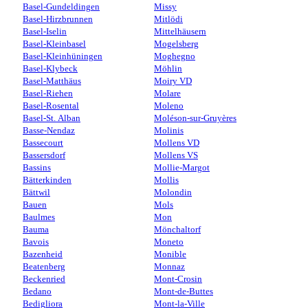
Basel-Gundeldingen
Missy
Basel-Hirzbrunnen
Mitlödi
Basel-Iselin
Mittelhäusern
Basel-Kleinbasel
Mogelsberg
Basel-Kleinhüningen
Moghegno
Basel-Klybeck
Möhlin
Basel-Matthäus
Moiry VD
Basel-Riehen
Molare
Basel-Rosental
Moleno
Basel-St. Alban
Moléson-sur-Gruyères
Basse-Nendaz
Molinis
Bassecourt
Mollens VD
Bassersdorf
Mollens VS
Bassins
Mollie-Margot
Bätterkinden
Mollis
Bättwil
Molondin
Bauen
Mols
Baulmes
Mon
Bauma
Mönchaltorf
Bavois
Moneto
Bazenheid
Monible
Beatenberg
Monnaz
Beckenried
Mont-Crosin
Bedano
Mont-de-Buttes
Bedigliora
Mont-la-Ville