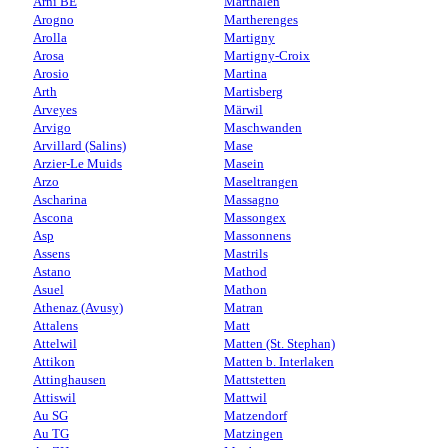
Arni BE
Marthalen
Arogno
Martherenges
Arolla
Martigny
Arosa
Martigny-Croix
Arosio
Martina
Arth
Martisberg
Arveyes
Märwil
Arvigo
Maschwanden
Arvillard (Salins)
Mase
Arzier-Le Muids
Masein
Arzo
Maseltrangen
Ascharina
Massagno
Ascona
Massongex
Asp
Massonnens
Assens
Mastrils
Astano
Mathod
Asuel
Mathon
Athenaz (Avusy)
Matran
Attalens
Matt
Attelwil
Matten (St. Stephan)
Attikon
Matten b. Interlaken
Attinghausen
Mattstetten
Attiswil
Mattwil
Au SG
Matzendorf
Au TG
Matzingen