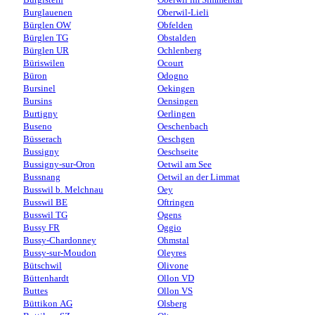
Burglauenen
Oberwil-Lieli
Bürglen OW
Obfelden
Bürglen TG
Obstalden
Bürglen UR
Ochlenberg
Büriswilen
Ocourt
Büron
Odogno
Bursinel
Oekingen
Bursins
Oensingen
Burtigny
Oerlingen
Buseno
Oeschenbach
Büsserach
Oeschgen
Bussigny
Oeschseite
Bussigny-sur-Oron
Oetwil am See
Bussnang
Oetwil an der Limmat
Busswil b. Melchnau
Oey
Busswil BE
Oftringen
Busswil TG
Ogens
Bussy FR
Oggio
Bussy-Chardonney
Ohmstal
Bussy-sur-Moudon
Oleyres
Bütschwil
Olivone
Büttenhardt
Ollon VD
Buttes
Ollon VS
Büttikon AG
Olsberg