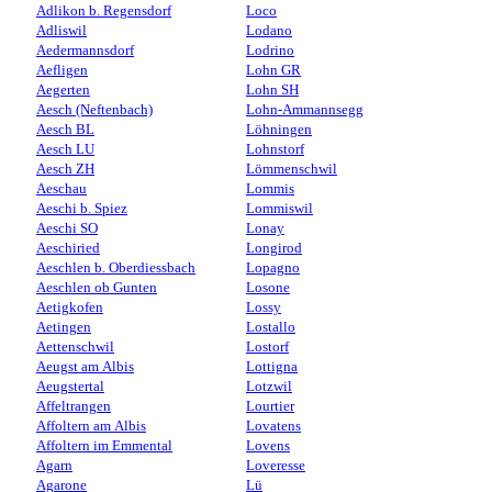
Adlikon b. Regensdorf
Loco
Adliswil
Lodano
Aedermannsdorf
Lodrino
Aefligen
Lohn GR
Aegerten
Lohn SH
Aesch (Neftenbach)
Lohn-Ammannsegg
Aesch BL
Löhningen
Aesch LU
Lohnstorf
Aesch ZH
Lömmenschwil
Aeschau
Lommis
Aeschi b. Spiez
Lommiswil
Aeschi SO
Lonay
Aeschiried
Longirod
Aeschlen b. Oberdiessbach
Lopagno
Aeschlen ob Gunten
Losone
Aetigkofen
Lossy
Aetingen
Lostallo
Aettenschwil
Lostorf
Aeugst am Albis
Lottigna
Aeugstertal
Lotzwil
Affeltrangen
Lourtier
Affoltern am Albis
Lovatens
Affoltern im Emmental
Lovens
Agarn
Loveresse
Agarone
Lü