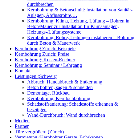
durchbrechen
Kernbohrung & Betonschnitt: Installation von Sanitär-
Anlagen, Abflussrohre,…
Kernbohrung: Klima, Heizung, Lüftung – Bohren in
Beton/Mauer zur Installation für Klimaanlagen,
Heizungs-/Lüftungssysteme
Kernbohrung: Rohre, Leitungen installieren – Bohrung
durch Beton & Mauerwerk
Kernbohrung Zürich: Beispiele
Kernbohrung Zürich: Preise
Kernbohrung: Kosten-Rechner
Kernbohrung: Seminar / Lehrgang
Kontakt
Leistungen (Schweiz)
Abbruch, Handabbruch & Entkernung
Beton bohren, sägen & schneiden
Demontage, Rückbau
Kernbohrung, Kernlochbohrung
Schadstoffsanierung: Schadestoffe erkennen &
beseitigen
Wand-Durchbruch: Wand durchbrechen
Medien
Partner
Türe vergrößern (Zürich)
Vermietung (Kernbohrer-Geräte, Bohrkronen