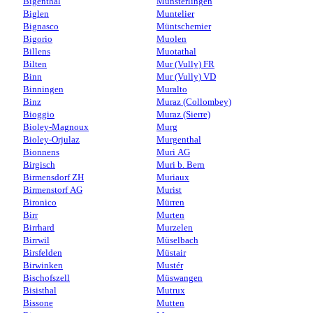
Bigenthal
Münsterlingen
Biglen
Muntelier
Bignasco
Müntschemier
Bigorio
Muolen
Billens
Muotathal
Bilten
Mur (Vully) FR
Binn
Mur (Vully) VD
Binningen
Muralto
Binz
Muraz (Collombey)
Bioggio
Muraz (Sierre)
Bioley-Magnoux
Murg
Bioley-Orjulaz
Murgenthal
Bionnens
Muri AG
Birgisch
Muri b. Bern
Birmensdorf ZH
Muriaux
Birmenstorf AG
Murist
Bironico
Mürren
Birr
Murten
Birrhard
Murzelen
Birrwil
Müselbach
Birsfelden
Müstair
Birwinken
Mustér
Bischofszell
Müswangen
Bisisthal
Mutrux
Bissone
Mutten