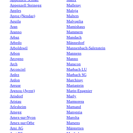
Appenzell Steinegg
Malleray
Apples
Maloja
Aproz (Nendaz)
Malters
Aquila
Malvaglia
Aran
Mamishaus
Aranno
Mammern
Arbaz
Mandach
Arbedo
Männedorf
Arboldswil
Mannenbach-Salenstein
Arbon
Mannens
Arcegno
Manno
Arch
Maracon
Arconciel
Marbach LU
Ardez
Marbach SG
Ardon
Marchissy
Areuse
Mariastein
Argnou (Ayent)
Marin-Epagnier
Arisdorf
Marly
Aristau
Marmorera
Arlesheim
Marnand
Arnegg
Maroggia
Arnex-sur-Nyon
Marolta
Arnex-sur-Orbe
Marsens
Arni AG
Märstetten